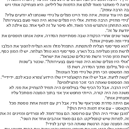
נראה לי מאתגר מאוד לגלם את הדמות של ליליאן. היא מצחיקה אותי ויש
בה הרבה עומק".
אם היו עוד עונות, איזה סוד היינו מגלים על גידי שאנחנו לא יודעים עליו?
"גידי מחזיק הרבה סודות. אולי היו מגלים שהוא היה נשוי פעם בצעירותו?
הוא התחתן והתגרש מהר מאוד, ולא סיפר על זה לאף אחד. גם אילנה לא
יודעת על זה".
עשר שנים אחרי הנקודה שבה מסתיימת הסדרה, איפה אנחנו תופסים את
גידי ומה מעסיק אותו?
"הוא סוף־סוף הצליח להתפתח. התמזל מזלו והוא הצליח להפוך את הכלבו
לרשת מזון מצליחה בכל הארץ. סוף־סוף הוא נוחל הצלחה. יש לו המון כסף,
רשת מזון מהיר ורשת מרכולים שכבשה את ישראל".
"אולי היו מגלים שהוא היה נשוי פעם בצעירותו?". שכטר ב"שנות
ה-90",צילום: מתוך הסדרה, רשת 13
מה המשפט הכי חזק של גידי מכל העונות?
"קשה לדעת. אבל יש לו את הקאצ'פרייז שלו הידוע 'צפרא טבא לכם, ידידיי'".
מה הפספוס שאתה הכי זוכר מהצילומים?
"היו הרבה. אבל כל הכיף שלי בצילומים היה תמיד להצחיק את מני. לא
משנה מה היה קורה, הייתי מחפש איך אני בתוך הסצנה מסתכל עליו
ומצחיק אותו".
אם היתה סדרת ספין־אוף של גידי, אבל רק עם דמות אחת נוספת מכל
הקאסט - עם איזו דמות היית הולך?
"מובן שגידי היה הולך עם פרוספר. הם צמד־חמד. לא נפרדים ומזינים זה את
זה, למרות שיש קונפליקט. הם גם מאוד אוהבים אחד את השני".
מה הסצנה שבה הרגשת שאתה הכי קרוב לגידי?