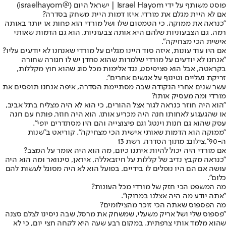
פוסט משותף על ידי ‏‎Israel Hayom | ישראל היום‎‏ (@‏‎israelhayom‎‏)
אם לא היית מגלם את מורדי, איזו דמות היית משחק בסדרה?
"כנראה את ממוקה, כי הטמטום שלו ושל מורדי הוא פחות או יותר באותה
רמה. גם הצבעוניות שלהם היא אותה צבעוניות. הוא גם הדמות שאותי
אישית הכי מצחיקה".
אם היו עוד עונות, איזה סוד היינו מגלים על מורדי שאנחנו לא יודעים עליו?
"אנחנו לא יודעים על מורדי שלמרות שהוא פחדן יש לו חגורה שחורה
בקראטה, אבל הוא פציפיסט, נגד אלימות מכל סוג שהוא חוץ מקללות,
זריקת נעליים וטינוף על אנשים אחרים".
עשר שנים אחרי הנקודה שבה מסתיימת הסדרה, איפה אנחנו תופסים את
מורדי ומה מעסיק אותו?
"הוא היה חוזר כנראה לגור אצל ההורים, כי הוא לא היה מצליח בתל אביב,
או שהגעגוע לאחותו חנה היה מכריע אותו. הוא היה חוזר, פותח עם חנה
עסק שהוא גם חנות וינטג' וגם פיצוצייה והם היו מסתדרים יופי".
"ממוקה הוא הדמות שאותי אישית הכי מצחיקה". קוריאט ב"שנות
ה-90",צילום: מתוך הסדרה, רשת 13
אם מורדי היה יכול להיות איתנו כיום, מה הוא היה אומר על המצב?
"כנראה מקבץ נדיב של קללות על חיזבאללה, איראן, סינוואר ומה הוא היה
עושה אם הם היו נופלים לו בידיים. בפועל הוא לא היה מסוגל לעשות להם
כלום".
מה המשפט הכי חזק של מורדי מכל העונות?
"אתה יודע מה היה אצלנו במרוקו".
מה הפספוס שאתה הכי זוכר מהצילומים?
"פספוס שלי ושל אריק משעלי, שמשחק את מרסל, שבה ניסינו לצלם סצנה
שהוא מלמד אותי צרפתית. במקום רבע שעה היא לקחה חצי יום, כי לא