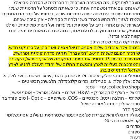
מעבר לצחוקים, מה האמירה הערכית והחברתית שהסדרה מביאה?
"שאנחנו עם אחד ומשפחה אחת. כי כשאתה מסתכל על הדמויות שעלו
ממדינות שונות, עם שפה שונה ותרבות שונה, ובסופו של דבר הם הסתדרו
ולמדו לעזור ולהתחשב אחד בשני ולחיות כקהילה - אין סיבה שכיום,
עשרות שנים אחרי, נריב על שטויות ועל עדות ועל דעות פוליטיות. יש לנו
מספיק אויבים מבחוץ. כולנו עם אחד, וכמה שנהיה מאוחדים יהיה יותר
קשה לבוא נגדנו".
הפרויקט הבא: שנות ה־50
בימים אלה עובדים שלום אסייג, דניאל אסייג ואור כהן על פרויקט חדש,
שיחזור הפעם לשנות ה־50. "המעברה" תהיה סדרה קומית ומרגשת,
שתשודר ברשת 13 ותספר את סיפור התקומה של ארץ ישראל, הקשיים
והמורכבות בעלייה לארץ והגשמת החלום של יהודי העולם להגיע לארץ
ישראל ולהתיישב בה.
סטיילינג: חומי פולק; איפור: ולריה שרמן כהנר; שיער ואיפור: רועי לולו; ע.
צלם: אלון פלר; ע. סטיילינג: מרים קלוצ'נדלר; הלבשה: תכשיטים -
collectro.shop; עדי - cos;
דניאל - ראלף לורן; אריק - H&M; שלום - Zara; אוראל - אוסף אישי;
שלומי - חולצה וינטג', מכנסיים - COS, משקפיים - I-Optic טום פורד בר
חדד; אוולין - וינטג' אורנה שאול
אסף הדר
אוולין הגואל
אוראל צברי
דניאל אסייג
עפר שכטר
רשת 13
שלום אסייג
שלומי
קוריאט
שנות ה-90
מדורים
ספורט
דעות