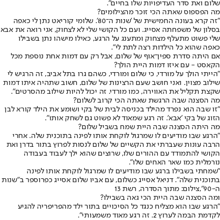
שלום ואת סדר העדיפויות שלו בחיים".
מה הפספוס שאתה הכי זוכר מהצילומים?
"זה קרא בעונה החמישית של 'שנות ה־80'. שלומי קוריאט נתן לי כאפה
בסלון של משפחתה אסייג. ועם כל הקושי שלי לא לצחוק, אני רואה את אבא
שלי פשוט מתעלף מצחוק ומתענג על הרגע, כאילו מישהו נתן בשבילו
כאפה שהוא כל הילדות רצה לתת לי".
אם היתה סדרת ספין־אוף של שלום, אבל רק עם דמות אחת נוספת מכל
הקאסט - עם איזו דמות היית הולך?
"הייתי הולך על מורדי, כי שלום ומורדי, כשהם גרו בתל אביב, זה הרגיש לי
שילוב מצוין. ואני חושב שעם הרצינות של שלום, חשוב שתהיה איתו דמות
שקצת תקליל את האווירה, כמו מורדי. זה יכול להיות שילוב מהסרטים".
מה הסצנה שבה הרגשת שאתה הכי קרוב לשלום?
"זו שבה הוא נפרד מהילד בכניסה לבית של בקי ושומע את הילד קורא לבן
הזוג של בקי 'אבא'. זה רגע שמאוד לא פשוט גם לשחק אותו".
מה היתה הסצנה שבה היית שמח בשביל שלום?
"הרגע שבו מודיעים לו שמרגול לוקחת אותו לפינה בתוכנית שלה. אחרי
הרבה עונות שעברתי את הקשיים של שלום לנסות לפרוץ בתור בדרן ואת
הקושי להתמודד עם ההורים שלו, שרוצים שהוא ילך לעבוד בעבודה
נורמלית כמו שאר האחים שלו".
"שמחתי בשבילו ברגע שבו מודיעים לו שמרגול לוקחת אותו לפינה
בתוכנית שלה". דניאל אסייג כשלום, עם אביו שלום אסייג כפרוספר ב"שנות
ה-90",צילום: מתוך הסדרה, רשת 13
ומה הסצנה שבה היית הכי גאה בשבילו?
"הרגע שבו הוא מצליח כנגד כל הסיכויים בתור ילד מהפריפריה להגיע
לקדמת הבמה לערוץ 2. זה רגע מאוד משמעותי".