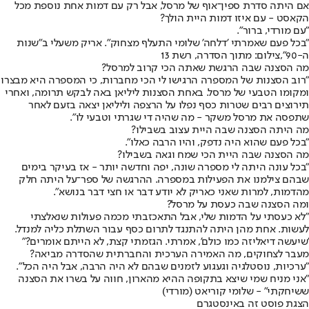
אם היתה סדרת ספין־אוף של מרסל, אבל רק עם דמות אחת נוספת מכל
הקאסט - עם איזו דמות היית הולך?
"עם מורדי, ברור".
"בכל פעם שאמרתי 'דלחה' שלומי התעלף מצחוק". אריק משעלי ב"שנות
ה-90",צילום: מתוך הסדרה, רשת 13
מה הסצנה שבה הרגשת שאתה הכי קרוב למרסל?
"רוב הסצנות של המספרה הרגישו לי הכי מחברות, כי המספרה היא מבצרו
ומקומו הטבעי של מרסל. באחת הסצנות ליליאן באה לבקש תרומה, ואחרי
תירוצים רבים שטרות כסף נפלו על הרצפה וליליאן יצאה בזעם לאחר
שתפסה את מרסל משקר - מה שהיה די שגרתי וטבעי לו".
מה היתה הסצנה שבה היית עצוב בשבילו?
"בכל פעם שהוא היה נדפק, והיו הרבה כאלו".
מה הסצנה שבה היית הכי שמח וגאה בשבילו?
"בכל עונה היתה לי מספרה שונה, יפה וחדשה יותר - אז בעיקר בימים
שבהם צילמנו את הפעילות במספרה. ההרגשה של ספר־על היתה חלק
מהדמות, למרות שאני כאריק לא יודע דבר או חצי דבר בנושא".
ומה הסצנה שבה כעסת על מרסל?
"לא כעסתי על הדמות שלי, אבל התאכזבתי מכמה פעולות שנאלצתי
לעשות. אחת מהן היתה להתנגד לתרום כסף עבור השתלת כליה למנדל.
'שיעשה דיאליזה כמו כולם', אמרתי. הגזמתי קצת, לא הייתם אומרים?"
מעבר לצחוקים, מה האמירה הערכית והחברתית שהסדרה מביאה?
"ערכיות, נוסטלגיה וגעגוע לזמנים שבהם לא היה הרבה, אבל היה הכל".
"אני מניח שמי שיצא בתקופה ההיא מהארון, חווה על בשרו את הסצנה
ששיחקתי" - שלומי קוריאט (מורדי)
הצגת פוסט זה באינסטגרם