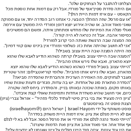
הצלחנו להתגבר על הצחוקים שלנו".
אם היתה סדרת ספין־אוף של מורדי, אבל רק עם דמות אחת נוספת מכל
הקאסט - עם איזו דמות היית הולך?
"או עם מרסל, שזה המהלך הטבעי, כי אנחנו רוב הסדרה יחד, או עם ממוקה
שאני מאוד אוהב. או שהיה אירוע יוצא דופן ומורדי היה ממשיך עם אירמה
ואולי מגלה את המיניות שלו מחדש ומתחתן איתה, ומשם הם ממשיכים
כסיפור אהבה. אבל זה כנראה לא היה קורה".
מה הסצנה שבה הרגשת שאתה הכי קרוב למורדי?
"אני לא חושב שהיתה אחת כזו. כשלומי ומורדי אין בינינו שום קווי דמיון".
מה היתה הסצנה שבה היית עצוב בשבילו?
"הסצנה שבה הייתי עצוב בשבילו קרתה כשהוא הודיע לאבא שלו שהוא
יוצא מהארון, ואבא שלו גירש אותו מהבית".
"הייתי עצוב בשביל מורדי כשהוא כשהוא הודיע לאבא שלו שהוא יוצא
מהארון, ואבא שלו גירש אותו מהבית". שלומי קוריאט,צילום: זוהר שטרית
מעבר לצחוקים, מה האמירה הערכית והחברתית שהסדרה מביאה?
"הסדרה מתארת סוג של אחדות. יש בה עדות, מגזרים ודעות שונות שחיו
באותו מקום, באותה שכונה ובאותו בניין, והסתדרו. ביחס למה שקורה
כיום, אני חושב שהיא משדרת אחדות ותמימות שאולי קצת איבדנו".
"ציון היה מצעיד את בני ברק סיטי לעתיד כלכלי מזהיר" - אוראל צברי (ציון)
הצגת פוסט זה באינסטגרם
פוסט משותף על ידי ‏‎Israel Hayom | ישראל היום‎‏ (@‏‎israelhayom‎‏)
אם לא היית מגלם את ציון, איזו דמות היית משחק בסדרה?
"הייתי מאוד נהנה לגלם את מורדי או את מרסל הספר. אבל לא בא לי לגלם
אף אחד אחר. אני מאוד אוהב את ציון ואת הדמות שיצרנו".
אם היו עוד עונות, איזה סוד היינו מגלים על ציון שאנחנו לא יודעים עליו?