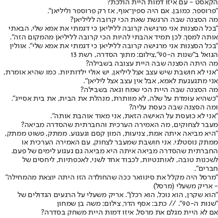
הקאסט - עם איזו דמות היית הולכת?
"פרוספר, כמובן. אם היה ספין־אוף, אז רק פרוספר וליליאן".
מה הסצנה שבה הרגשת שאת הכי קרובה לליליאן?
"בכל הסצנות אני מרגישה קרובה לליליאן כי דגמתי את אמא שלי, הבאתי
אותה למסך. לכן תמיד אהבתי להיות הכי קרובה לליליאן מהמקום הזה".
"בכל הסצנות אני מרגישה קרובה לליליאן כי דגמתי את אמא שלי". אוולין
הגואל ב"שנות ה-90",צילום: מתוך הסדרה, רשת 13
מה היתה הסצנה שבה היית עצובה בשבילה?
"אני לא חושבת שיש עצב אצל ליליאן, יש אולי ילדותיות. כמו שהיא אומרת,
אני מתגעגעת לאמא, אבל אין עצב אצל ליליאן".
מה הסצנה שבה היית הכי שמח וגאה בשבילה?
"כשהיא עומדת על שלה, לא מוותרת, מנהלת את הבית, את בית אסייג".
ומה הסצנה שבה כעסת עליה?
"אני לא כועסת על האישה הזאת, אני מאוד אוהבת אותה".
מעבר לצחוקים, מה האמירה הערכית והחברתית שהסדרה מביאה?
"היא מביאה איתה אמת, צניעות, המון קסם וגעגוע. ממתק, פשוט ממתק,
ממתק נוסטלגי. אני חושבת שמעבר לצחוק, עם האמירה הערכית או
החברתית שהסדרה מביאה איתה היא מביאה גם געגוע לימים של פעם.
לשכנות טובה, לאותנטיות, לכבוד אחד לשני, לאכפתיות, ליחסים של
חברים".
"מרסל היה מקלל את סינוואר ככה שהחולדה הזו היתה יוצאת מהמחילה"
- אריק משעלי (מרסל)
"הוא שקרן, הוא נוכל, הוא רכלן". אריק משעלי על הרגעים הגדולים של
"שנות ה-90". // כתב: אסף הדר, צילום: משה בן שמחון
אם לא היית מגלם את מרסל, איזו דמות היית משחק בסדרה?