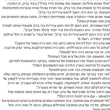
"אולי שהוא מיליונר, שעשה את עסקת חייו בנדל"ן בבני ברק. זו הסיבה
שהוא כל כך משווק את בני ברק. אני מניח שככל שהיו עוברות ומתקדמות
העונות, כך הוא היה הופך לראש עיריית בני ברק".
עשר שנים אחרי הנקודה שבה מסתיימת הסדרה, איפה אנחנו תופסים את
ציון ומה מעסיק אותו?
"כמו שאמרתי, הוא הופך להיות ראש עיריית בני ברק ומצעיד אותה לעתיד
כלכלי מזהיר. היא הופכת להיות עיר יותר גדולה מתל אביב".
"ציון היה הופך לראש עיריית בני ברק". אוראל צברי ב"שנות ה-90",צילום:
מתוך הסדרה, רשת 13
אם ציון היה יכול להיות איתנו כיום, מה הוא היה אומר על המצב?
"קודם כל הוא היה נכנס ללחץ. הוא היה מתגייס לצבא בתור טנק מרכבה.
זהו, זה מה שהוא היה יכול לעשות".
מה המשפט הכי חזק של ציון מכל העונות?
"הוא אוהב מאוד את ההגזמות של פרוספר, בעיקר ההשוואות למרוקו.
כמעט כל מרוקאי בארץ הזדהה עם המשפטים האלה".
מה הפספוס שאתה הכי זוכר מהצילומים?
"אני זוכר בעיקר את הצחוקים. ימים שלמים התגלגלנו מצחוק ברמה שלא
יכולנו להמשיך לצלם. עוד פספוס שאני זוכר קרה כשהייתי צריך לקפוץ על
מיטה ולשבור אותה. להפתעתי, קפצתי אליה והיא לא נשברה. אז היינו
צריכים לצלם כמה וכמה פעמים, עד שהיא נשברה".
אם היתה סדרת ספין־אוף של ציון, אבל רק עם דמות אחת נוספת מכל
הקאסט - עם איזו דמות היית הולך?
"חד־משמעית עם ממוקה. ציון וממוקה עושים עסקים גרועים וכובשים את
העולם. סדרה של ציון וממוקה מטיילים בעולם, נראה לי שזה היה יכול
להיות פיפי".