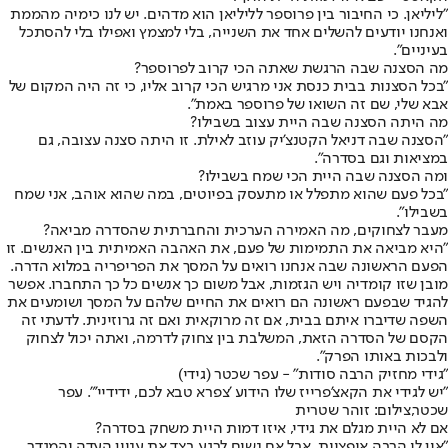
"ליליאן. כי החיבור בין פרוספר לליליאן הוא מדהים. יש לנו כימיה מהממת
ואנחנו יודעים להשלים אחד את השנייה, בלי למצמץ ואפילו בלי להסתכל
בעיניים".
מה הסצנה שבה הרגשת שאתה הכי קרוב לפרוספר?
"בכל הסצנות בבית כנסת אני מרגיש הכי קרוב אליו, כי זה היה המקום של
אבא שלי, שם זה השואו של פרוספר באמת".
מה היתה הסצנה שבה היית עצוב בשבילו?
"הסצנה שבה דניאל הקטנצ'יק עוזב לאילת. זו היתה סצנה עצובה, גם
במציאות וגם בסדרה".
ומה הסצנה שבה היית הכי שמח בשבילו?
"בכל פעם שהוא מתפלל או מתעסק בפיוטים, במה שהוא אוהב, אני שמח
בשבילו".
מעבר לצחוקים, מה האמירה הערכית והחברתית שהסדרה מביאה?
"היא מביאה את התמימות של פעם, את האהבה האמיתית בין האנשים. זו
הפעם הראשונה שבה אנחנו רואים על המסך את הפריפריה במלוא הדרה.
מובן שזו קומדיה ויש הגזמות, אבל משום כך אנשים כל כך התחברו. אפשר
להגיד שבפעם ראשונה הם רואים את החיים שלהם על המסך ושומעים את
השפה שדיברו איתם בבית, אם זה מרוקאית ואם זה גרוזינית. לדעתי זה
הקסם של הסדרה הזאת, המשלבת בין צחוק לדרמה, ואתה יכול לצחוק
ולבכות באותו הפרק".
"גידי מחזיק הרבה סודות" - עפר שכטר (גידי)
"יש לגידי את הקאצ'פרייז שלו הידוע 'צפרא טבא לכם, ידידיי'". עפר
שכטר,צילום: זוהר שטרית
אם לא היית מגלם את גידי, איזו דמות היית משחק בסדרה?
"אין לי הרבה אופציות, אבל אם נשים לרגע בצד את עניין העדה והמגדר,