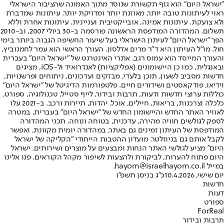
"ישראל היום" הוא גוף תקשורת שנוסד מתוך האמונה שהציבור הישראלי
ראוי לעיתונות טובה יותר, מאוזנת יותר ומדויקת יותר. עיתונות שמדברת
ולא צועקת. עיתונות אמינה, אובייקטיבית ועניינית. עיתונות אחרת וללא
תשלום. המהדורה המודפסת הראשונה פורסמה ב-30 ביולי 2007, וב-2010
הפך "ישראל היום" לעיתון הישראלי בעל שיעור החשיפה הגבוה ביותר בימי
חול. מו"ל העיתון היא ד"ר מרים אדלסון. העורך הראשי הוא עמר לחמנוביץ,
והעורך המייסד הוא עמוס רגב. אתרי האינטרנט של "ישראל היום" בעברית
ובאנגלית, כמו כן היישומונים (אפליקציות) לאנדרואיד ול-iOS, מציגים
חדשות מסביב לשעון, תוכן בלעדי, מבזקים ועדכונים, ניתוחים ופרשנויות,
וידיאו, פודקאסטים ושידורים חיים. פלטפורמות הדיגיטל של "ישראל היום"
כוללות ערוצי חדשות ודעות, תרבות ובידור, לייף סטייל, טכנולוגיה, ספורט,
כלכלה וצרכנות, בריאות, חיילים, אוכל, יהדות, תיירות ורכב. ב-2021 עלו
לאוויר האתר החדש והיישומון החדש של "ישראל היום" בעברית, במטרה
לספק לגולשים חוויה מהירה, עדכנית, בטוחה ונוחה. תכני המהדורה
המודפסת של העיתון זמינים גם באתר, במהדורה יומית מקוונת, ואפשר
לקבל אותם גם בניוזלטר. מועדון ההטבות הייחודי "הקליקה של ישראל
היום" מציע לגולשי האתר הנחות ומבצעים על מוצרים ושירותים. ישראל
היום פתוח להערות, לביקורת ולהצעות לשיפור מקהל הקוראים. פנו אלינו
במייל hayom@israelhayom.co.il.
יום שישי, 10.4.2026
כ"ג בניסן תשפ"ו
חדשות
דעות
ספורט
ForReal
תרבות ובידור