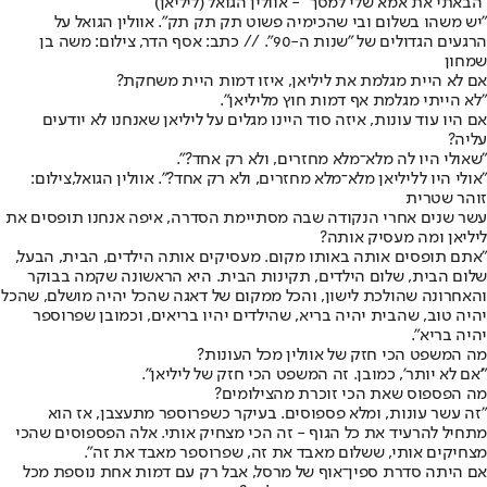
"הבאתי את אמא שלי למסך" - אוולין הגואל (ליליאן)
"יש משהו בשלום ובי שהכימיה פשוט תק תק תק". אוולין הגואל על
הרגעים הגדולים של "שנות ה-90". // כתב: אסף הדר, צילום: משה בן
שמחון
אם לא היית מגלמת את ליליאן, איזו דמות היית משחקת?
"לא הייתי מגלמת אף דמות חוץ מליליאן".
אם היו עוד עונות, איזה סוד היינו מגלים על ליליאן שאנחנו לא יודעים
עליה?
"שאולי היו לה מלא־מלא מחזרים, ולא רק אחד?".
"אולי היו לליליאן מלא־מלא מחזרים, ולא רק אחד?". אוולין הגואל,צילום:
זוהר שטרית
עשר שנים אחרי הנקודה שבה מסתיימת הסדרה, איפה אנחנו תופסים את
ליליאן ומה מעסיק אותה?
"אתם תופסים אותה באותו מקום. מעסיקים אותה הילדים, הבית, הבעל,
שלום הבית, שלום הילדים, תקינות הבית. היא הראשונה שקמה בבוקר
והאחרונה שהולכת לישון, והכל ממקום של דאגה שהכל יהיה מושלם, שהכל
יהיה טוב, שהבית יהיה בריא, שהילדים יהיו בריאים, וכמובן שפרוספר
יהיה בריא".
מה המשפט הכי חזק של אוולין מכל העונות?
"'אם לא יותר', כמובן. זה המשפט הכי חזק של ליליאן".
מה הפספוס שאת הכי זוכרת מהצילומים?
"זה עשר עונות, ומלא פספוסים. בעיקר כשפרוספר מתעצבן, אז הוא
מתחיל להרעיד את כל הגוף - זה הכי מצחיק אותי. אלה הפספוסים שהכי
מצחיקים אותי, ששלום מאבד את זה, שפרוספר מאבד את זה".
אם היתה סדרת ספין־אוף של מרסל, אבל רק עם דמות אחת נוספת מכל