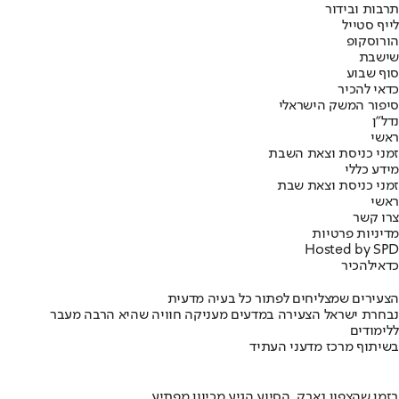
תרבות ובידור
לייף סטייל
הורוסקופ
שישבת
סוף שבוע
כדאי להכיר
סיפור המשק הישראלי
נדל"ן
ראשי
זמני כניסת וצאת השבת
מידע כללי
זמני כניסת וצאת שבת
ראשי
צרו קשר
מדיניות פרטיות
Hosted by SPD
כדאי
להכיר
הצעירים שמצליחים לפתור כל בעיה מדעית
נבחרת ישראל הצעירה במדעים מעניקה חוויה שהיא הרבה מעבר
ללימודים
בשיתוף מרכז מדעני העתיד
בזמן שהצפון נאבק, הסיוע הגיע מכיוון מפתיע