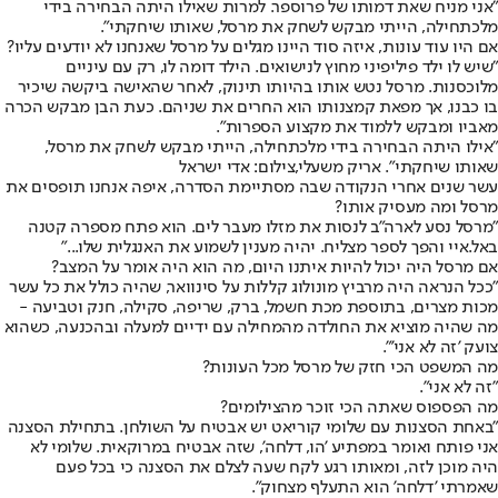
"אני מניח שאת דמותו של פרוספר. למרות שאילו היתה הבחירה בידי
מלכתחילה, הייתי מבקש לשחק את מרסל, שאותו שיחקתי".
אם היו עוד עונות, איזה סוד היינו מגלים על מרסל שאנחנו לא יודעים עליו?
"שיש לו ילד פיליפיני מחוץ לנישואים. הילד דומה לו, רק עם עיניים
מלוכסנות. מרסל נטש אותו בהיותו תינוק, לאחר שהאישה ביקשה שיכיר
בו כבנו, אך מפאת קמצנותו הוא החרים את שניהם. כעת הבן מבקש הכרה
מאביו ומבקש ללמוד את מקצוע הספרות".
"אילו היתה הבחירה בידי מלכתחילה, הייתי מבקש לשחק את מרסל,
שאותו שיחקתי". אריק משעלי,צילום: אדי ישראל
עשר שנים אחרי הנקודה שבה מסתיימת הסדרה, איפה אנחנו תופסים את
מרסל ומה מעסיק אותו?
"מרסל נסע לארה"ב לנסות את מזלו מעבר לים. הוא פתח מספרה קטנה
באל.איי והפך לספר מצליח. יהיה מענין לשמוע את האנגלית שלו..."
אם מרסל היה יכול להיות איתנו היום, מה הוא היה אומר על המצב?
"ככל הנראה היה מרביץ מונולוג קללות על סינוואר, שהיה כולל את כל עשר
מכות מצרים, בתוספת מכת חשמל, ברק, שריפה, סקילה, חנק וטביעה -
מה שהיה מוציא את החולדה מהמחילה עם ידיים למעלה ובהכנעה, כשהוא
צועק 'זה לא אני'".
מה המשפט הכי חזק של מרסל מכל העונות?
"זה לא אני".
מה הפספוס שאתה הכי זוכר מהצילומים?
"באחת הסצנות עם שלומי קוריאט יש אבטיח על השולחן. בתחילת הסצנה
אני פותח ואומר במפתיע 'הו, דלחה', שזה אבטיח במרוקאית. שלומי לא
היה מוכן לזה, ומאותו רגע לקח שעה לצלם את הסצנה כי בכל פעם
שאמרתי 'דלחה' הוא התעלף מצחוק".