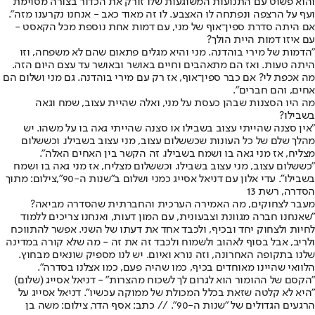
והוא פשוט עם התנועות המשוגעות שלו זורק את הכדור בצורה מסוימת
ועף על הרצפה ונפתחה לו האצבע. לו זה מאוד כאב - אנחנו נקרענו מזה".
אם היתה סדרת ספין־אוף של מני, עם דמות אחת נוספת מכל הקאסט -
עם איזו דמות היית הולך?
"הדמות של מירי בוהדנה. מני והיא מגלים פתאום שהם לא משפחה, וזו
היתה טעות. ואז הם מתאהבים וחיים באושר ובאושר עד עצם היום הזה.
מה אכפת לי? אם כבר ספין־אוף, אז רק עם מירי בוהדנה. גם מני ושלום הם
אחים, והם חברים".
מה היו הסצנות שבהן כעסת על מני, ואלה שהיית עצוב, שמח וגאה
בשבילו?
"אין סצנה שהייתי עצוב בשבילו או סצנה שהייתי גאה בו על משהו. יש
מהלך שלם של כל העונות שכששלום עצוב, מני עצוב בשבילו. וכששלום
מצליח, אז מני גאה בו ושמח בשבילו. זה הקשר בין האחים האלה".
"כששלום עצוב, מני עצוב בשבילו. וכששלום מצליח, אז מני גאה בו ושמח
בשבילו". עדי אלון עם דניאל אסייג כמני ושלום ב"שנות ה-90",צילום: מתוך
הסדרה, רשת 13
מעבר לצחוקים, מה האמירה הערכית והחברתית שהסדרה מביאה?
"שאנחנו חברה מגוונת וצבעונית, עם המון דעות, ואנחנו צריכים ללמוד
לחיות ולצחוק יחד ובכיף, ולכבד אחד את דעתו של השני. אפשר להתווכח
ולריב, אבל בסוף לאהוב ולשמוח ולכבד זה את זה - מה שלא קורה במדינה
שלנו בתקופה האחרונה, וזה נורא ואיום. יש לנו מספיק שונאים מבחוץ.
הלוואי שהיינו מאוחדים בכיף, כמו שהיה פעם, כמו אצלנו בסדרה".
"הקסם של ההומור הוא לגרום לך לשכוח מהצרות" - דניאל אסייג (שלום)
"היא לא קלטה שזאת בכלל המכולת של ממוקה עכשיו". דניאל אסייג על
הרגעים הגדולים של "שנות ה-90". // כתב: אסף הדר, צילום: משה בן