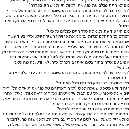
פוסט משותף על ידי ‏‎Israel Hayom | ישראל היום‎‏ (@‏‎israelhayom‎‏)
אם לא היית מגלם את מני, איזו דמות היית משחק בסדרה?
"הייתי רוצה לגלם את אחת הדמויות המשוגעות יותר. הדמות של מני די
רגועה ונורמטיבית. הייתי בוחר נגיד במרסל, הספר, כי מעונה לעונה הוא
הופך לדמות קיצונית, קומית ופרועה יותר. נראה לי כיף גדול לשחק כזאת
דמות".
אם היו עוד עונות, איזה סוד היינו מגלים על מני?
"קודם כל התחלנו לגלות על מני את כישרון השירה שלו. אולי בעוד עשר
שנים, אם היו עוד עונות, היינו רואים את מני פוצח בקריירת שירה והופך
להיות זמר. למרות שבתחושה שלי אם היינו פוגשים אותו בעוד עשר שנים,
היינו רואים אותו מתעסק בפוליטיקה או כותב פוסטים של דעה בפייסבוק,
בצד הימני של המפה. אולי הוא אפילו ילך לפוליטיקה. או שפתאום הוא
יופיע עם איזה בחור בשם 'איתן בורכריס' כזה. לא יודע. זה מה שאני
מרגיש".
"הייתי רוצה לגלם את אחת הדמויות המשוגעות יותר". עדי אלון,צילום:
זוהר שטרית
מה המשפט הכי חזק של מני מכל העונות?
"זה דווקא משפט שאמרו למני: 'למה האוזניים של מני אסייג אדומות?' היה
שם איזה סיפור שאני עם הבת של מישהו, ואז הוא רואה אותי, כאילו אחרי
שהייתי איתה, ואומר לי את זה. היו אומרים לי את זה ברחוב כל הזמן - אז
כנראה זה המשפט החזק ביותר של מני אסייג".
מה הפספוס שאתה הכי זוכר מהצילומים?
"פספוסי פציעות. זה הרי קאסט של משוגעים, אז יש לך את שלומי קוריאט
ואת אריק משעלי שהולכים עד הסוף עם הדמות, ולא משנה מה. לדוגמה,
עכשיו בעונה האחרונה יש פספוס של משעלי שאנחנו משחקים באולינג.