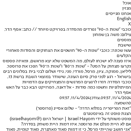
אוכל
מגזין
אנחנו מגייסים
English
X
כוכבי "שנות ה-90" נפרדים מהסדרה בפרויקט מיוחד // כתב: אסף הדר,
צילום: משה בן שמחון
מוספים
שישבת
עשו שכונה: כוכבי "שנות ה-90" חושפים את הצחוקים והסודות מאחורי
הקלעים
איזו סצנה לא ישכחו לעולם, מה המשפט שלא יצא מראשם, ומאיזה פספוס
נקרעו מצחוק על הסט? • "שנות ה־80" ו"שנות ה־90" הפכו את פרוספר,
ליליאן, ממוקה, ציון, מרסל, מורדי, מני, גידי ושלום לבני בית בסלונים רבים
בישראל • רגע לפני פרק סיום העונה, שישודר במוצאי השבת ברשת 13,
כוכבי הסדרה חזרו לרגעים המרגשים והמצחיקים עם הדמויות
המיתולוגיות וחשפו כמה סודות • אל דאגה, הפרויקט הבא כבר על האש
אסף הדר
11/4/2024, 09:57
,עודכן
11/4/2024, 09:57
0
השמעה
"זאת הפריפריה במלוא הדרה" - שלום אסייג (פרוספר)
הצגת פוסט זה באינסטגרם
פוסט משותף על ידי ‏‎Israel Hayom | ישראל היום‎‏ (@‏‎israelhayom‎‏)
אם לא היית מגלם את פרוספר, איזו דמות היית משחק בסדרה?
"אני חושב שהייתי מרסל, כי זו דמות מאוד מאתגרת, מאוד קומית, מאוד