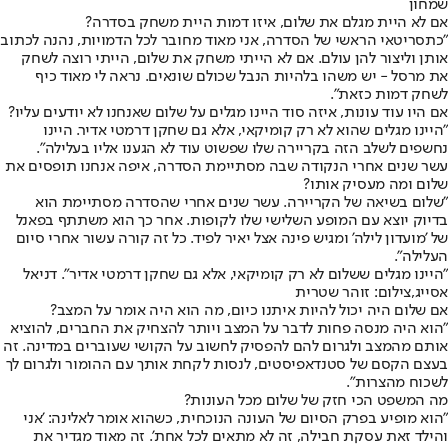
שמחון
אם לא היית מגלם את שלום, איזו דמות היית משחק בסדרה?
"כתסריטאי הראשי של הסדרה, אני מאוד מחובר לכל הדמויות, נהנה לכתוב
אותן וליצור להן עולם. אם לא הייתי משחק את שלום, הייתי רוצה לשחק
את מרסל - יש משהו בלהיות הנבל שכולם שונאים. נראה לי מאוד כיף
לשחק דמות כזאת".
אם היו עוד עונות, איזה סוד היינו מגלים על שלום שאנחנו לא יודעים עליו?
"היינו מגלים שהוא לא רק קומיקאי, אלא גם שחקן דרמטי אדיר. היינו
נחשפים לשלב הזה בקריירה שלו שפשוט עוד לא הגענו אליו בעלילה".
עשר שנים אחרי הנקודה שבה מסתיימת הסדרה, איפה אנחנו תופסים את
שלום ומה מעסיק אותו?
"שלום בשיאה של הקריירה. עשר שנים אחרי שהסדרה מסתיימת הוא
בדיוק יוצא עם המופע השלישי שלו לקופות. אחר כך הוא משתתף בפאנל
של 'מועדון לילה' ומגיש פינה אצל יאיר לפיד. כל זה קורה עשור אחרי סיום
העלילה".
"היינו מגלים ששלום לא רק קומיקאי, אלא גם שחקן דרמטי אדיר". דניאל
אסייג,צילום: זוהר שטרית
אם שלום היה יכול להיות איתנו כיום, מה הוא היה אומר על המצב?
"הוא היה מנסה פחות לדבר על המצב ויותר להצחיק את החברים, להוציא
אותם מהמצב ולגרום להם להפסיק לחשוב על הקושי שעוברים במדינה. זה
בעצם הקסם של סטנדאפיסטים, לנסות לקחת אותך עם ההומור ולגרום לך
לשכוח מהצרות".
מה המשפט הכי חזק של שלום מכל העונות?
"הוא מופיע בפרק הסיום של העונה הנוכחית, כשהוא אומר לאלינה: 'אני
והילד זאת עסקת חבילה, זה לא מתאים לכל אחת'. זה מאוד מגדיר את