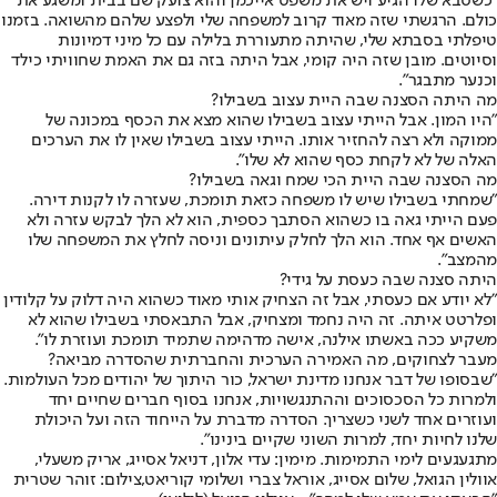
"כשסבא שלו הגיע ויש את משפט אייכמן והוא צועק שם בבית ומשגע את
כולם. הרגשתי שזה מאוד קרוב למשפחה שלי ולפצע שלהם מהשואה. בזמנו
טיפלתי בסבתא שלי, שהיתה מתעוררת בלילה עם כל מיני דמיונות
וסיוטים. מובן שזה היה קומי, אבל היתה בזה גם את האמת שחוויתי כילד
וכנער מתבגר".
מה היתה הסצנה שבה היית עצוב בשבילו?
"היו המון. אבל הייתי עצוב בשבילו שהוא מצא את הכסף במכונה של
ממוקה ולא רצה להחזיר אותו. הייתי עצוב בשבילו שאין לו את הערכים
האלה של לא לקחת כסף שהוא לא שלו".
מה הסצנה שבה היית הכי שמח וגאה בשבילו?
"שמחתי בשבילו שיש לו משפחה כזאת תומכת, שעזרה לו לקנות דירה.
פעם הייתי גאה בו כשהוא הסתבך כספית, הוא לא הלך לבקש עזרה ולא
האשים אף אחד. הוא הלך לחלק עיתונים וניסה לחלץ את המשפחה שלו
מהמצב".
היתה סצנה שבה כעסת על גידי?
"לא יודע אם כעסתי, אבל זה הצחיק אותי מאוד כשהוא היה דלוק על קלודין
ופלרטט איתה. זה היה נחמד ומצחיק, אבל התבאסתי בשבילו שהוא לא
משקיע ככה באשתו אילנה, אישה מדהימה שתמיד תומכת ועוזרת לו".
מעבר לצחוקים, מה האמירה הערכית והחברתית שהסדרה מביאה?
"שבסופו של דבר אנחנו מדינת ישראל, כור היתוך של יהודים מכל העולמות.
ולמרות כל הסכסוכים וההתנגשויות, אנחנו בסוף חברים שחיים יחד
ועוזרים אחד לשני כשצריך. הסדרה מדברת על הייחוד הזה ועל היכולת
שלנו לחיות יחד, למרות השוני שקיים בינינו".
מתגעגעים לימי התמימות. מימין: עדי אלון, דניאל אסייג, אריק משעלי,
אוולין הגואל, שלום אסייג, אוראל צברי ושלומי קוריאט,צילום: זוהר שטרית