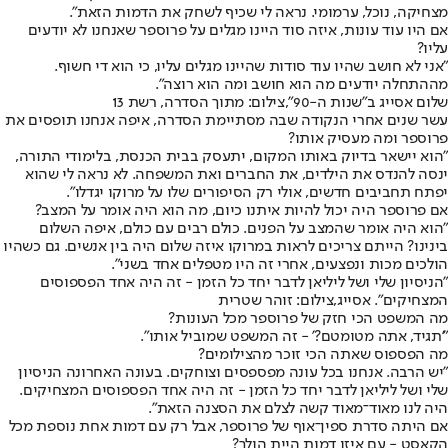
מצחיקה, נוכל, ערמומי. נראה לי שכיף לשחק את הדמות הזאת".
אם היו עוד עונות, איזה סוד היינו מגלים על פרוספר שאנחנו לא יודעים
עליו?
"אני לא חושב שהיו עוד סודות שהיינו מגלים עליו, כי הוא די חשוף.
מההתחלה יודעים מה הוא חושב ומה הוא רוצה".
שלום אסייג ב"שנות ה-90",צילום: מתוך הסדרה, רשת 13
עשר שנים אחרי הנקודה שבה מסתיימת הסדרה, איפה אנחנו תופסים את
פרוספר ומה מעסיק אותו?
"הוא יישאר בדיוק באותו המקום, יתעסק בבית הכנסת, בלימודי התורה,
ינסה להנדס את הילדים, את החברים ואת המשפחה. לא נראה לי שהוא
יפתח תחביבים חדשים, אולי רק הסיפורים שלו על מרוקו יגדלו".
אם פרוספר היה יכול להיות איתנו כיום, מה הוא היה אומר על המצב?
"הוא היה אומר שהמצב על הפנים. כולם רבים עם כולם, איפה השלום
בינינו? הייתם צריכים לראות במרוקו איזה שלום היה בין אנשים. גם כשהיו
הולכים מכות ונפצעים, אחרי זה היו מטפלים אחד בשני".
"הניסיון שלי ושל ליליאן לדבר יחד כל הזמן - זה היה אחד הפספוסים
המצחיקים". אסייג,צילום: זוהר שטרית
מה המשפט הכי חזק של פרוספר מכל העונות?
"'תגיד, אתה מטומטם?' - זה המשפט שמוביל אותו".
מה הפספוס שאתה הכי זוכר מהצילומים?
"יש הרבה. אנחנו בכל עונה מפספסים וצוחקים. בעונה האחרונה הניסיון
שלי ושל ליליאן לדבר יחד כל הזמן - זה היה אחד הפספוסים המצחיקים.
היה לנו מאוד־מאוד קשה לצלם את הסצנה הזאת".
אם היתה סדרת ספין־אוף של פרוספר, אבל רק עם דמות אחת נוספת מכל
הקאסט - עם איזו דמות היית הולך?