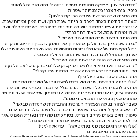
"סדרה של ציון וממוקה מטיילים בעולם, נראה לי שזה היה יכול להיות
פיפי". אוראל צברי,צילום: זוהר שטרית
מה הסצנה שבה הרגשת שאתה הכי קרוב לציון?
"בעונה הקודמת באחד הפרקים היתה שבת חתן, ושרו המון זמירות שבת.
אני זוכר את עצמי כתלמיד בישיבה תיכונית ברחובות. בשבתות כולם ישבו
ושרו זמירות שבת, אז מאוד התחברתי".
מה היתה הסצנה שבה היית עצוב בשבילו?
"סצנה שבה ציון בוכה על כך שהשידוך שלו חומק לו מבין הידיים. זה קרה
בגלל הקמצנות של אבא שלו וריבים מטופשים. הוא מאבד את האופציה שלו
לשידוך ומתחיל לבכות. זה רגע שהתחברתי אליו בעצמי".
מה הסצנה שבה היית הכי שמח וגאה בשבילו?
"הרגע שבו הוא הוציא את להיט הטיקטוק שלו 'בני ברק סיטי' עם הלהקה
שלו. מאוד שמחתי לראות כמה אהבה הדמות שלו קיבלה".
ומה הסצנה שבה כעסת על ציון?
"אולי בעונה הקודמת, שבה הוא נכנס למעדנייה של השכנים הרוסים
ומחליט להמריד את כל השכונה נגדם בגלל אי־הבנה בענייני כשרות. פה
כעסתי עליו, כי אני פחות מסכים עם זה. אני מאמין שכל אחד יעשה את מה
שהוא מאמין בו, ומאוד התבאסתי ממנו".
מעבר לצחוקים, מה האמירה הערכית והחברתית שהסדרה מביאה?
"זה פשוט כיף לראות כמה שהסדרה דיברה לכל העם. כולנו חווינו אותו
סיפור, וחיים באותו מרקם חברתי. בסוף כולנו פה יחד ובעזרת השם נישאר
פה לעוד שנים ארוכות, עם עוד סיפורים ועוד חוויות טובות".
"אולי היינו רואים את מני בפוליטיקה" - עדי אלון (מני)
הצגת פוסט זה באינסטגרם