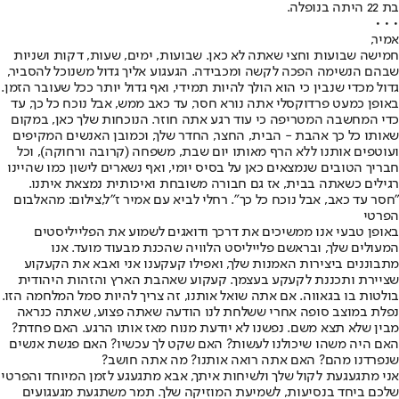
בת 22 היתה בנופלה.
• • •
אמיר,
חמישה שבועות וחצי שאתה לא כאן. שבועות, ימים, שעות, דקות ושניות
שבהם הנשימה הפכה לקשה ומכבידה. הגעגוע אליך גדול משנוכל להסביר,
גדול מכדי שנבין כי הוא הולך להיות תמידי, ואף גדול יותר ככל שעובר הזמן.
באופן כמעט פרדוקסלי אתה נורא חסר, עד כאב ממש, אבל נוכח כל כך, עד
כדי המחשבה המטריפה כי עוד רגע אתה חוזר. הנוכחות שלך כאן, במקום
שאותו כל כך אהבת - הבית, החצר, החדר שלך, וכמובן האנשים המקיפים
ועוטפים אותנו ללא הרף מאותו יום שבת, משפחה (קרובה ורחוקה), וכל
חבריך הטובים שנמצאים כאן על בסיס יומי, ואף נשארים לישון כמו שהיינו
רגילים כשאתה בבית, אז גם חבורה משובחת ואיכותית נמצאת איתנו.
"חסר עד כאב, אבל נוכח כל כך". רחלי לביא עם אמיר ז"ל,צילום: מהאלבום
הפרטי
באופן טבעי אנו ממשיכים את דרכך ודואגים לשמוע את הפלייליסטים
המעולים שלך, ובראשם פלייליסט הלוויה שהכנת מבעוד מועד. אנו
מתבוננים ביצירות האמנות שלך, ואפילו קעקענו אני ואבא את הקעקוע
שציירת ותכננת לקעקע בעצמך. קעקוע שאהבת הארץ והזהות היהודית
בולטות בו בגאווה. אם אתה שואל אותנו, זה צריך להיות סמל המלחמה הזו.
נפלת במוצב סופה אחרי ששלחת לנו הודעה שאתה פצוע, שאתה כנראה
מבין שלא תצא משם. נפשנו לא יודעת מנוח מאז אותו הרגע. האם פחדת?
האם היה משהו שיכולנו לעשות? האם שקט לך עכשיו? האם פגשת אנשים
שנפרדנו מהם? האם אתה רואה אותנו? מה אתה חושב?
אני מתגעגעת לקול שלך ולשיחות איתך, אבא מתגעגע לזמן המיוחד והפרטי
שלכם ביחד בנסיעות, לשמיעת המוזיקה שלך. תמר משתגעת מגעגועים