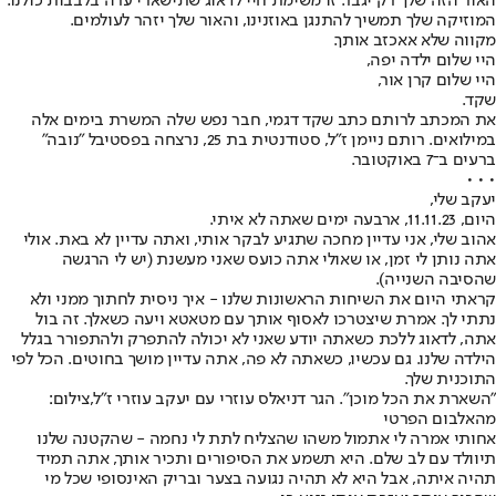
האור הזה שלך רק יגבר. זו משימת חיי לדאוג שתישארי ערה בלבבות כולנו.
המוזיקה שלך תמשיך להתנגן באוזנינו, והאור שלך יזהר לעולמים.
מקווה שלא אאכזב אותך.
היי שלום ילדה יפה,
היי שלום קרן אור,
שקד.
את המכתב לרותם כתב שקד דגמי, חבר נפש שלה המשרת בימים אלה
במילואים. רותם ניימן ז"ל, סטודנטית בת 25, נרצחה בפסטיבל "נובה"
ברעים ב־7 באוקטובר.
• • •
יעקב שלי,
היום, 11.11.23, ארבעה ימים שאתה לא איתי.
אהוב שלי, אני עדיין מחכה שתגיע לבקר אותי, ואתה עדיין לא באת. אולי
אתה נותן לי זמן, או שאולי אתה כועס שאני מעשנת (יש לי הרגשה
שהסיבה השנייה).
קראתי היום את השיחות הראשונות שלנו - איך ניסית לחתוך ממני ולא
נתתי לך. אמרת שיצטרכו לאסוף אותך עם מטאטא ויעה כשאלך. זה בול
אתה, לדאוג ללכת כשאתה יודע שאני לא יכולה להתפרק ולהתפורר בגלל
הילדה שלנו. גם עכשיו, כשאתה לא פה, אתה עדיין מושך בחוטים. הכל לפי
התוכנית שלך.
"השארת את הכל מוכן". הגר דניאלס עוזרי עם יעקב עוזרי ז"ל,צילום:
מהאלבום הפרטי
אחותי אמרה לי אתמול משהו שהצליח לתת לי נחמה - שהקטנה שלנו
תיוולד עם לב שלם. היא תשמע את הסיפורים ותכיר אותך, אתה תמיד
תהיה איתה, אבל היא לא תהיה נגועה בצער ובריק האינסופי שכל מי