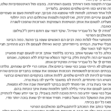
עברה תקופה מאז ראיתיך בפעם האחרונה. במבט מול האינטנסיביות שלנו,
זה מרגיש כמו חיים שלמים נוספים. בלעדייך.
לכל אחד מאיתנו, לפחות למי שנמצא פה סביבך, יצא לפחות פעם או פעמיים
לעצום עיניים חזק־חזק, ואז לפקוח ולצפות שהחלום הרע הזה יחלוף
מעלינו. לנשום את אותן הנשימות העמוקות הארוכות שהפכו לשגרה
כאובה.
"מודה לך על כל שבריר שנייה". שקד דגמי עם רותם ניימן ז"ל,צילום:
מהאלבום הפרטי
תופתעי אולי לגלות כמה רבים הם האנשים שצפו בך מהצד, כמה הביטו
מבלי שידעת, הבחינו בייחודיותך, קינאו ואיחלו לעצמם ולו רבע מהחיוך, חצי
ריקוד לצד האור שלך.
כולנו, כל מי שעטף אותך, בורכנו בללמוד אותך. זכינו לטעום קצת ממעיין
הנעורים הזה ולקחת חלק בריקוד הנפלא שרקדת ללא הפסקה, ואנחנו
מודים לך על כל שבריר שנייה ומוקירים אותו.
מעולם לא הייתי עצוב כפי שאני בימים אלו. אנחנו הרי ילדים שמחים, נולדנו
בבתים הנכונים למשפחות הנכונות ועטפנו את עצמנו בחברים נכונים שהיו
אמורים להיות לנו לחיים שלמים, ללוות אותנו בטקסים המרגשים וברגעי
השיא הכי מיוחדים, להיות לנו במשבר ולייעץ לנו בעת צרה.
אז אני בעת צרה. אני מפחד לקום בבוקר למציאות שבה את לא נמצאת,
וכואב לעצום את עיניי בלילה לתוך חלומות שאת אינך נוכחת בהם.
אבל כפי שאני יודע מה היית מוכנה לתת בשבילי, כך אני יודע שעלי להחזיק
חזק את המשקל הזה שעל כתפיי. תמיד אמרתי לך שאת בוכה יותר מדי,
מאז כל יום בכיתי.
שקד כותב את המכתב לרותם,צילום: מהאלבום הפרטי