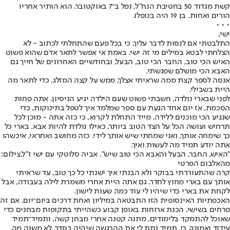
קשת מגדוד 50 בחטיבת הנח"ל, נפל ב־7 באוקטובר. הוא הותיר אחריו
הורים ואחות. בן 19 היה בנופלו.
• • •
ישי,
התלבטתי אם לנסות לדבר עליך, כי בכל פעם שהתחלתי לכתוב - לא
הצלחתי לבטא במילים מי זה ישי. באמת אי אפשר לתאר אדם שהוא פשוט
האיש הכי טוב, החבר הכי טוב, הבעל, ובחודשיים האחרונים של חייך גם
האבא הכי מושלם שפגשתי.
אנסה לספר קצת ממה שראיתי אצלך, ממש על קצה המזלג, כדי לתאר מה
היית בשבילי.
לפני שבארי נולדה, חשבתי פשוט שעם הילדה יגיע הניסיון. אתה פחות
הסכמת, אז יום אחד הגעת עם ספר שמלמד איך לטפל בתינוקות, כדי
שנגיע הכי מוכנים ללידה. מייד התחלת לקרוא, כי כזה אתה - מוכן לכל
תרחיש ועושה הכל על הצד הטוב ביותר, כאילו נולדת להיות אבא. בארי כל
כך שימחה אותך, ואני שמחתי שיש אותך לידי. כזה מחושב ואחראי, איכשהו
אתה יודע תמיד מה לעשות ואיך.
"האיש, החבר, הבעל והאבא הכי טוב שיש". אביה סלוטקי עם ישי ז"ל,צילום:
מהאלבום הפרטי
קרה שהתעוררתי בבוקר ולא הבנתי איך ישנתי כל כך טוב, עד שראיתי
אותך עם בארי מחוץ לחדר. גם אתה היית אחרי משמרת לילה בעבודה, אבל
לקחת את בארי כדי שיהיו לי עוד כמה שעות לישון.
האכפתיות האינסופית הזו התבטאה במיליון ואחת דרכים ביום־יום. אם זה
פרחים בשישי, הכנת ארוחות באופן קבוע כשהייתי בתקופות מבחנים כדי
שאוכל להתמקד בלימודים, מתנה קטנה אחרי מבחן קשה, ותמיד־תמיד
עידוד ואמונה בי. תמיד נתת לי את ההרגשה שיהיה בסדר, לא משנה מה.