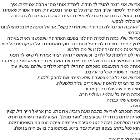
אריאל, אני רוצה להגיד לך תודה. לימדת אותי מהי אהבה אמיתית, איך
לשחרר ולסמוך עליך. הכל קרה כל כך מהר ובטבעיות. תמיד אמרת שאנחנו
כמו פאזל. הבנת אותי גם ללא מילים. היית האהבה הכי גדולה וטהורה
שיכולתי לבקש.
"האהבה הכי גדולה וטהורה שיכולתי לבקש". אריאל ונועה,צילום: מהאלבום
הפרטי
אריאל שלי, כמה תוכניות היו לנו. בפעם האחרונה שנפגשנו ראית באיזה
לחץ הייתי, וסירבת לדבר על שום דבר חוץ מהחתונה. על הזיקוקים של ישי
ועל איזה מנחים יהיו לנו ועל מה תלבש.
היו לנו חלומות על ילדים, וכשהקשר נהיה רציני אמרת לי שיש לך תנאי
אחד: שראשי התיבות של ילדינו ייצרו את השם עינב - האמא שכל כך אהבה
אותך. כמה התעצבנו כשכולם התחילו לקרוא לילדים שלהם עכשיו עוז
ובארי, השמות שכל כך אהבנו.
אריאל, אני כל כך מצטערת שלא הייתי שם לחבק וללטף.
כל כך רציתי להאמין ששומרים עליך מלמעלה.
מצטערת שהעולם כל כך אכזר.
אתה היית כל עולמי, ועולמי חרב,
השמש שלי כבתה.
נועה.
את המכתב לאריאל כתבה נועה רובין, ארוסתו. סרן אריאל רייך ז"ל, קצין
שריון לוחם בגדוד 77 שבעוצבת "סער מגולן", הציע לנועה נישואים חודש
לפני המלחמה וזכה לחגוג מסיבת אירוסים איתה ועם בני משפחותיהם.
הוא נפל בקרב בצפון רצועת עזה ב־30 באוקטובר. בן 24 היה בנופלו.
• • •
שלום לך קרן אור,