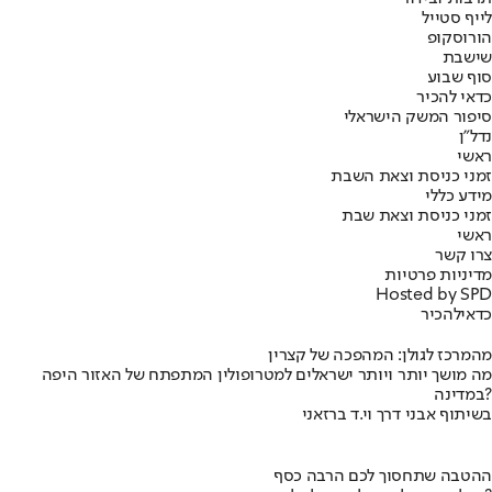
לייף סטייל
הורוסקופ
שישבת
סוף שבוע
כדאי להכיר
סיפור המשק הישראלי
נדל"ן
ראשי
זמני כניסת וצאת השבת
מידע כללי
זמני כניסת וצאת שבת
ראשי
צרו קשר
מדיניות פרטיות
Hosted by SPD
כדאי
להכיר
מהמרכז לגולן: המהפכה של קצרין
מה מושך יותר ויותר ישראלים למטרופולין המתפתח של האזור היפה
במדינה?
בשיתוף אבני דרך וי.ד ברזאני
ההטבה שתחסוך לכם הרבה כסף