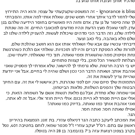
שהכיר אותך ועזבת אותו נגוע בו.
Ignorance is bliss - זה המשפט שקעקעתי על עצמי, והוא היה התירוץ
שלי לחזור לדבר איתך אחרי חמש שנים. שאלת אותי למה אותו, והסברתי
לך שזה סיפור על גן עדן. אדם וחוה היו מאושרים בחוסר הידיעה שלהם בגן
עדן, לפני שאכלו מעץ הדעת ונהיו מודעים למכאובי החיים. זה מה שנתת
לילדה שלנו, וזה הדבר הכי מדהים שיכולת לעשות. להעניק לילדה שלנו לב
שלם מלא באהבה, בלי כאב וצער.
דיברתי עכשיו עם אבא שלי ושאלתי אותו אם הוא חושב שהלכת שלם,
למרות שלא הספקת דברים והיו לנו תוכניות. שאלתי אם הלכת כשהרגשת
נחת וסיפוק ממה שהשארת וממי שאתה. תוך כדי ששאלתי, ידעתי שכן.
הצלחת להשאיר הכל מוכן, בלי קצוות פתוחים.
יש בי הרבה חרטות. שלא גרמתי לך להישאר, שלא אמרתי לך מספיק שאני
אוהבת אותך, ושאתה הדבר הכי נכון ושלם שהיה לי בחיים, אבל אני יודעת
שהיית צריך לעשות את זה.
התמונות שלך מיום שני, יום לפני שנהרגת, רק איששו לי את זה. עם החיוך
הבטוח שלך והפנים השלוות, מלאות הביטחון.
אני שמחה שלא פחדת, אבל גם מלאת רגשות אשם על השמחה הזאת, כי
אולי אם היית מפחד לא היית נכנס. אולי היית חוזר אלי. אבל זה לא אתה,
ואני אוהבת אותך כמו שאתה, בדיוק כמו שאתה!
אפילו שאתה חסר. ואתה חסר.
הגר.
את המכתב ליעקב כתבה הגר דניאלס עוזרי, בת זוגו, הנמצאת בהיריון
ראשון עם בתם. רס"ל יעקב עוזרי ז"ל מכפר שמאי, לוחם בחטיבה 401, נפל
בקרב בצפון רצועת עזה ב־7 בנובמבר. בן 28 היה בנופלו.