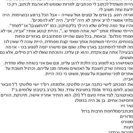
היית משתדל לכתוב לי מכתבים, למרות שממש לא אהבת לכתוב, רק כי
ידעת שזה חשוב לי.
ואיזה רוגע. בן אדם על קוצים ושל עשייה - אבל הכל ברוגע ובנעימות. היה
בלתי אפשרי לריב איתך. לא היה "לריב", היה "לא להסכים".
והיו עוד כמה מילים שלא היו לך בלקסיקון, כמו "להתעצבן" או "לפחד".
הייתי שואלת אותך "ישי, אתה מפחד ש...", והיית קוטע אותי: "אביה, אני לא
מפחד מכלום". ובאמת, בכל פעם שהיינו מסתובבים באזורים פחות
בטוחים, והייתי משתפת אותך שאני קצת מפחדת, היית עונה לי שאין לנו
מה לפחד להסתובב בארץ שלנו. שגם אם מישהו ינסה לפגוע בנו - אז מה
הבעיה? אתה עם אקדח, והוא יגן עלינו. והוכחת שאלו לא רק מילים, אלא גם
מעשים.
כשמישהו בא לפגוע בנו הלכת להגן עלינו, וגם שם אני בטוחה שלא פחדת.
אני בטוחה שרק חשבת על האנשים שאתה מגן עליהם, וכרגיל חשבת על
אחרים לפני שחשבת על עצמך, פשוט כי כזה היית.
אביה.
את המכתב לישי כתבה אביה סלוטקי, אלמנתו. רס"ר ישי סלוטקי ז"ל מבאר
שבע, לוחם בגדוד 7006 בחטיבת עודד, נפל בקרב בקיבוץ עלומים ב־7
באוקטובר, לצד אחיו נועם ז"ל (31). הוא הותיר אחריו אישה, תינוקת, הורים
וחמישה אחים. בן 24 היה בנופלו.
שיר זיו
מכתבים
מלחמת חרבות ברזל
מדורים
ספורט
דעות
תרבות ובידור