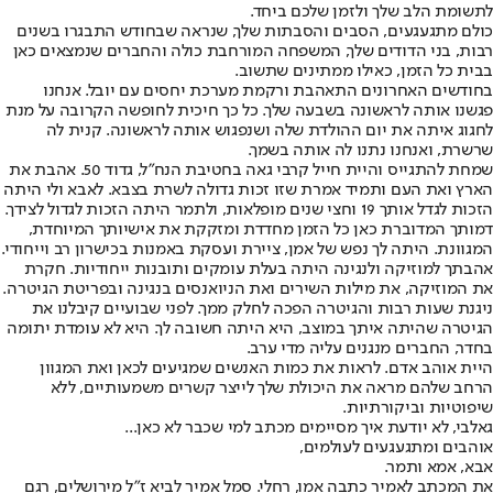
לתשומת הלב שלך ולזמן שלכם ביחד.
כולם מתגעגעים, הסבים והסבתות שלך, שנראה שבחודש התבגרו בשנים
רבות, בני הדודים שלך, המשפחה המורחבת כולה והחברים שנמצאים כאן
בבית כל הזמן, כאילו ממתינים שתשוב.
בחודשים האחרונים התאהבת ורקמת מערכת יחסים עם יובל. אנחנו
פגשנו אותה לראשונה בשבעה שלך. כל כך חיכית לחופשה הקרובה על מנת
לחגוג איתה את יום ההולדת שלה ושנפגוש אותה לראשונה. קנית לה
שרשרת, ואנחנו נתנו לה אותה בשמך.
שמחת להתגייס והיית חייל קרבי גאה בחטיבת הנח"ל, גדוד 50. אהבת את
הארץ ואת העם ותמיד אמרת שזו זכות גדולה לשרת בצבא. לאבא ולי היתה
הזכות לגדל אותך 19 וחצי שנים מופלאות, ולתמר היתה הזכות לגדול לצידך.
דמותך המדוברת כאן כל הזמן מחדדת ומזקקת את אישיותך המיוחדת,
המגוונת. היתה לך נפש של אמן, ציירת ועסקת באמנות בכישרון רב וייחודי.
אהבתך למוזיקה ולנגינה היתה בעלת עומקים ותובנות ייחודיות. חקרת
את המוזיקה, את מילות השירים ואת הניואנסים בנגינה ובפריטת הגיטרה.
ניגנת שעות רבות והגיטרה הפכה לחלק ממך. לפני שבועיים קיבלנו את
הגיטרה שהיתה איתך במוצב, היא היתה חשובה לך. היא לא עומדת יתומה
בחדר, החברים מנגנים עליה מדי ערב.
היית אוהב אדם. לראות את כמות האנשים שמגיעים לכאן ואת המגוון
הרחב שלהם מראה את היכולת שלך לייצר קשרים משמעותיים, ללא
שיפוטיות וביקורתיות.
גאלבי, לא יודעת איך מסיימים מכתב למי שכבר לא כאן...
אוהבים ומתגעגעים לעולמים,
אבא, אמא ותמר.
את המכתב לאמיר כתבה אמו, רחלי. סמל אמיר לביא ז"ל מירושלים, רגם