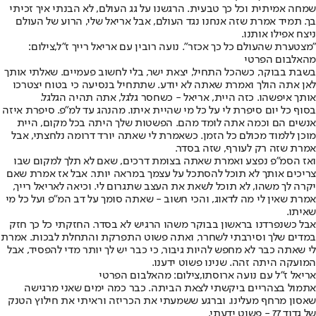
שמחה אמיתית וכל כך טבעית. הרגשנו על גג העולם, לא הבנתי איך זכיתי
בך. תמיד אמרת שזה אנחנו נגד העולם, אבל אריאל שלי, הרוע של העולם
ניצח אפילו אותנו.
"מצטערת שהעולם כל כך אכזר". נועה רובין עם אריאל רייך ז"ל,צילום:
מהאלבום הפרטי
בשבת בבוקר, כשהכל התחיל, יצאת ישר, בלי לחשוב פעמיים. שאלתי אותך
לאן אתה הולך ואמרת שאתה לא יודע. שתתחיל בנסיעה כי בטוח יצטרכו
אותך איפשהו. כזה היית, אריאל - כשחסר גלגל, אתה תהיה הגלגל.
בסוף כל יום סיפרת לי על כל מי שהיית איתו. מהנהג עד למ"פ. סיפרת איזה
אנשים הם וכמה אתה לומד מהם. הפשטות שלך היתה בכל מקום, היית
מוכן ללמוד מכולם כל הזמן. כשאמרת לי שאתה יורד דרומה נלחצתי, אבל
אמרת שזה רק לעורף, שזה בסדר.
ואז הסמ"פ נפצע ואמרת שאתה בצומת דרכים, שאם לא תלך למקום שבו
צריכים אותך לא תוכל להסתכל על עצמך במראה יותר. אבל אז אמרת שאם
יקרה לך משהו, לא תוכל לשאת את העצב שתגרום לי. וכיאה לאריאל רייך,
אמרת שאין לי מה לדאוג, והכי חשוב - שאתה סומך על דב המ"פ ועל כל מי
שאיתו.
אבל כשנפרדנו בראשון בבוקר משהו הרגיש לא בסדר. החזקתי כל כך חזק
במדים שלך וסירבתי לשחרר, ואתה פשוט התפרקת והתחלת לבכות. אמרת
לי שאתה כבר לא מחפש להיות גיבור, כי כבר יש לך יותר מדי להפסיד, אבל
המועקה היתה זהה. שנינו פשוט ידענו.
אריאל ז"ל עם נועה ארוסתו,צילום: מהאלבום הפרטי
אתמול בצהריים ביקשתי לצאת הביתה. כבר כמה ימים שאני מרגישה
שאסון מרחף מעלינו. וברגע ששמעתי את הכריזה וראיתי את חילוץ הטנק
של גדוד 77 - פשוט ידעתי.