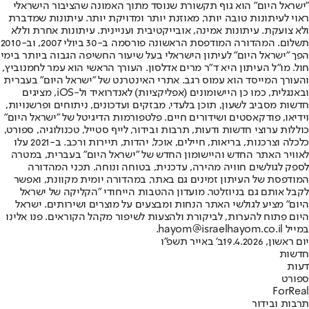
"ישראל היום" הוא גוף תקשורת שנוסד מתוך האמונה שהציבור הישראלי
ראוי לעיתונות טובה יותר, מאוזנת יותר ומדויקת יותר. עיתונות שמדברת
ולא צועקת. עיתונות אמינה, אובייקטיבית ועניינית. עיתונות אחרת וללא
תשלום. המהדורה המודפסת הראשונה פורסמה ב-30 ביולי 2007, וב-2010
הפך "ישראל היום" לעיתון הישראלי בעל שיעור החשיפה הגבוה ביותר בימי
חול. מו"ל העיתון היא ד"ר מרים אדלסון. העורך הראשי הוא עמר לחמנוביץ,
והעורך המייסד הוא עמוס רגב. אתרי האינטרנט של "ישראל היום" בעברית
ובאנגלית, כמו כן היישומונים (אפליקציות) לאנדרואיד ול-iOS, מציגים
חדשות מסביב לשעון, תוכן בלעדי, מבזקים ועדכונים, ניתוחים ופרשנויות,
וידיאו, פודקאסטים ושידורים חיים. פלטפורמות הדיגיטל של "ישראל היום"
כוללות ערוצי חדשות ודעות, תרבות ובידור, לייף סטייל, טכנולוגיה, ספורט,
כלכלה וצרכנות, בריאות, חיילים, אוכל, יהדות, תיירות ורכב. ב-2021 עלו
לאוויר האתר החדש והיישומון החדש של "ישראל היום" בעברית, במטרה
לספק לגולשים חוויה מהירה, עדכנית, בטוחה ונוחה. תכני המהדורה
המודפסת של העיתון זמינים גם באתר, במהדורה יומית מקוונת, ואפשר
לקבל אותם גם בניוזלטר. מועדון ההטבות הייחודי "הקליקה של ישראל
היום" מציע לגולשי האתר הנחות ומבצעים על מוצרים ושירותים. ישראל
היום פתוח להערות, לביקורת ולהצעות לשיפור מקהל הקוראים. פנו אלינו
במייל hayom@israelhayom.co.il.
יום ראשון, 19.4.2026
ב' באייר תשפ"ו
חדשות
דעות
ספורט
ForReal
תרבות ובידור