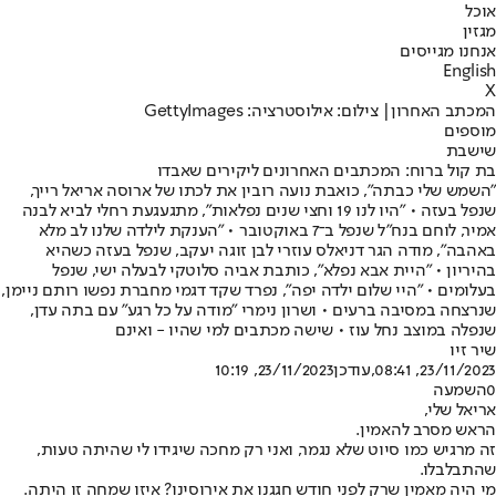
אוכל
מגזין
אנחנו מגייסים
English
X
המכתב האחרון| צילום: אילוסטרציה: GettyImages
מוספים
שישבת
בת קול ברוח: המכתבים האחרונים ליקירים שאבדו
"השמש שלי כבתה", כואבת נועה רובין את לכתו של ארוסה אריאל רייך,
שנפל בעזה • "היו לנו 19 וחצי שנים נפלאות", מתגעגעת רחלי לביא לבנה
אמיר, לוחם בנח"ל שנפל ב־7 באוקטובר • "הענקת לילדה שלנו לב מלא
באהבה", מודה הגר דניאלס עוזרי לבן זוגה יעקב, שנפל בעזה כשהיא
בהיריון • "היית אבא נפלא", כותבת אביה סלוטקי לבעלה ישי, שנפל
בעלומים • "היי שלום ילדה יפה", נפרד שקד דגמי מחברת נפשו רותם ניימן,
שנרצחה במסיבה ברעים • ושרון נימרי "מודה על כל רגע" עם בתה עדן,
שנפלה במוצב נחל עוז • שישה מכתבים למי שהיו - ואינם
שיר זיו
23/11/2023, 08:41
,עודכן
23/11/2023, 10:19
0
השמעה
אריאל שלי,
הראש מסרב להאמין.
זה מרגיש כמו סיוט שלא נגמר, ואני רק מחכה שיגידו לי שהיתה טעות,
שהתבלבלו.
מי היה מאמין שרק לפני חודש חגגנו את אירוסינו? איזו שמחה זו היתה.