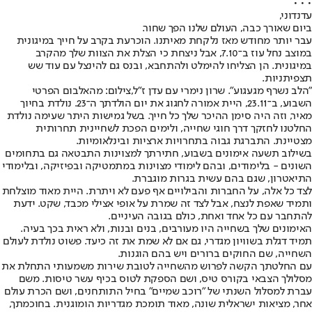
• • •
עדנדוני,
ביום שאורך כבה, העולם שלנו הפך שחור.
עבר יותר מחודש מאז נלקחת מאיתנו. הוכרעת בקרב על חייך במיגונית
במוצב נחל עוז ב־7.10, אבל ניצחת כי הצלת את הצוות שלך מהקרב
במיגונית. הן הצליחו להימלט ולהתחבא, ובנס גם להינצל עם עוד שש
תצפיתניות.
"הלב נשרף מגעגוע". שרון נימרי עם עדן ז"ל,צילום: מהאלבום הפרטי
השבוע, ב־23.11, היית אמורה לחגוג את יום הולדתך ה־23. נולדת בחיוך
מאיר, וזה היה סימן ההיכר שלך כל חייך. בשל גמישות היתר שעימה נולדת
החלטנו לחזקך דרך חוגי שחייה, ולימים הפכת לשחיינית תחרותית
מצטיינת. התברגת גבוה בתחרויות ארציות ובינלאומיות.
בשילוב תשעה אימונים בשבוע, חתירתך למצוינות התבטאה גם בתחומים
השונים - בלימודים, ובהם לימודי מצוינות במתמטיקה ובפיזיקה, ובלימודי
התיאטרון, שגם בהם עשית בגרות מוגברת.
לצד כל אלה, על החברות והבילויים אף פעם לא ויתרת. היית מאוד מוצלחת
ותמיד שאפת לנצח, אבל לצד זה שמרת על אופי אצילי מכבד, שקט. ידעת
להתחבר עם כל אחד ואחת, כולם בגובה העיניים.
האימונים שלך בשחייה היו מעורבים, בנים ובנות, ולא ראית בכך בעיה.
תמיד דגלת בשוויון מגדרי, גם אם לא שמת את זה כיעד. פשוט נולדת לעולם
השחייה, שם החוקים ברורים ויש בהם הוגנות.
עם החלטתך הקשה לפרוש מהשחייה לטובת שירות משמעותי התחלת את
מסלולך הצבאי בקורס טיס, ושם הספקת לטוס בכיף עשר טיסות. משם
עברת למסלול השנתי של "רוכב שמיים" בחיל התותחנים, ושם הכרת עולם
אחר, מציאות ישראלית שונה, מאוד תומכת מגדריות הומוגנית. בחוכמתך,