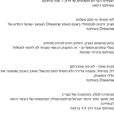
אצלינו כבר לא משלמים על דלק – ומה איתכם?
בשיתוף ניסאן
מי מפחד מ-200 מעלות?
השואב-שוטף החדש של Dreame מציג: ניקיון מקסימלי באפס מאמץ
בשיתוף Dreame
בזמן שהצפון נאבק, הסיוע הגיע מכיוון מפתיע
בעלי עסקים מספרים - זה המענק הכספי שעוזר לנו לחזור למסלול
בשיתוף מזרחי טפחות
נקיון פסח - לא מה שהכרתם
דק במיוחד, עוצמה אדירה ולא מפחד מאף מכשול: שואב האבק שמשנה את
כללי המשחק
בשיתוף Dreame
מהמרכז לגולן: המהפכה של קצרין
מה מושך יותר ויותר ישראלים למטרופולין המתפתח של האזור היפה
במדינה?
בשיתוף אבני דרך וי.ד ברזאני