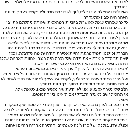
למדת את השטח והצלחת ליישר קו בגובה העיניים גם עם אלו שלא דרשו
בטובתך.
האצילות והחמלה היו נר לרגלייך. לא דיברת סרה ולא נקמת באחר, גם אם
האחר היה מבין מתנגדייך.
כל כך שמחתי שאת מאושרת בזוגיות המהממת שאותה ניהלתם את ובן
זוגך, באהבה ובהדדיות זה כשנתיים, מאז סיום קורס הקצינים. היו לכם כל
כך הרבה תוכניות משותפות ארוכות טווח, כבר דייקת מה את רוצה ללמוד
והיכן לשכור דירה. נתת לי להשתתף בהתלבטויות שהיו לאורך מסע החיים,
שהיה מורכב ועמוס. לא ויתרת על חוויות משותפות איתי, למשל גלישה
בסאפ, גם אם היה לך קצת משעמם. בטיולים שלנו לבד לחו"ל זרמנו כמו
חברות וכייפנו. תמיד פרגנת והיית אסירת תודה על מה שקיבלת, וכמו
שאחותך הדר אומרת - את ילדה שכל הורה היה רוצה. אחוות האחיות שלכן
היתה מושא להערצה, ולא תיארתי לעצמי שכך זה ייגמר.
"אצילות וחמלה היו נר לרגלייך". עדן נימרי,צילום: מהאלבום הפרטי
אני מודה על כל רגע שהיית בינינו. ברגעייך האחרונים שמרת על צלם אנוש
ועל ערכי המוסר שהיו נר לרגלייך, לקחת על עצמך למסור את חייך לאחר. לא
עיגלת פינות, היית טוטאלית בחייך וכך היית בנופלך.
הלב שלי נשרף מגעגוע. אני לא יודעת איך נמשיך מכאן, כשאת אינך.
אז תחכי לי שם למעלה ותבדקי אם ה' אינו בין החטופים.
אמא.
את המכתב לעדן כתבה אמה, שרון. סרן עדן נימרי ז"ל ממודיעין, מפקדת
צוות "רוכב שמיים" בחיל התותחנים, נפלה ב־7 באוקטובר לאחר שנלחמה
בגבורה במוצב נחל עוז והצילה את חייהן של עשר חיילות ששהו במוצב
בעת המתקפה הרצחנית, אשר חולצו בהמשך היום על ידי כוחות צנחנים
ומגלן. עדן, בת זוגו של סרן ר' זה כשנתיים, הותירה אחריה הורים ואחות.