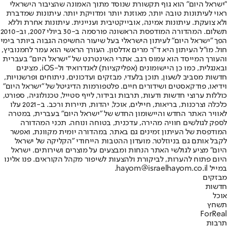
"ישראל היום" הוא גוף תקשורת שנוסד מתוך האמונה שהציבור הישראלי
ראוי לעיתונות טובה יותר, מאוזנת יותר ומדויקת יותר. עיתונות שמדברת
ולא צועקת. עיתונות אמינה, אובייקטיבית ועניינית. עיתונות אחרת וללא
תשלום. המהדורה המודפסת הראשונה פורסמה ב-30 ביולי 2007, וב-2010
הפך "ישראל היום" לעיתון הישראלי בעל שיעור החשיפה הגבוה ביותר בימי
חול. מו"ל העיתון היא ד"ר מרים אדלסון. העורך הראשי הוא עמר לחמנוביץ,
והעורך המייסד הוא עמוס רגב. אתרי האינטרנט של "ישראל היום" בעברית
ובאנגלית, כמו כן היישומונים (אפליקציות) לאנדרואיד ול-iOS, מציגים
חדשות מסביב לשעון, תוכן בלעדי, מבזקים ועדכונים, ניתוחים ופרשנויות,
וידיאו, פודקאסטים ושידורים חיים. פלטפורמות הדיגיטל של "ישראל היום"
כוללות ערוצי חדשות ודעות, תרבות ובידור, לייף סטייל, טכנולוגיה, ספורט,
כלכלה וצרכנות, בריאות, חיילים, אוכל, יהדות, תיירות ורכב. ב-2021 עלו
לאוויר האתר החדש והיישומון החדש של "ישראל היום" בעברית, במטרה
לספק לגולשים חוויה מהירה, עדכנית, בטוחה ונוחה. תכני המהדורה
המודפסת של העיתון זמינים גם באתר, במהדורה יומית מקוונת, ואפשר
לקבל אותם גם בניוזלטר. מועדון ההטבות הייחודי "הקליקה של ישראל
היום" מציע לגולשי האתר הנחות ומבצעים על מוצרים ושירותים. ישראל
היום פתוח להערות, לביקורת ולהצעות לשיפור מקהל הקוראים. פנו אלינו
במייל hayom@israelhayom.co.il.
מבזקים
חדשות
אוכל
תשחץ
ForReal
תרבות