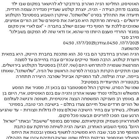
האוטיסט, החליטו הניה ואהרון ברודבקר לא להישאר במקום שבו ילד
במצבו נדחק הצידה • הניה, יוצרת קולנוע שעדיין מגדירה עצמה חרדית,
תיעדה את התהליך בסרט "שלושתנו", שיוקרן השבוע בפסטיבל הקולנוע
ירושלים • בשיחה מרתקת היא מביאה את סיפורם של זוג הורים אמיצים,
שמוכנים ללכת עד הסוף כדי שבנם ישולב בחברה • "אם לארי אין מקום
במגזר החרדי מעצם היותו מי שהוא, אז ודאי שזה לא המקום בשבילנו"
מירב סבר
17/7/2023, 04:50
,עודכן
17/7/2023, 04:50
0
השמעה
הניה ואהרון ברודבקר הם בני 30. הוא מתכנת בחברת הייטק, היא במאית
ויוצרת קולנוע. הרבה מאוד טייקים עכורים עברו בחייהם עד לסצנה
המרגשת שצפויה להתרחש היום (שני, 17.07) בפסטיבל הקולנוע בירושלים,
שבו תתקיים הקרנת הבכורה לסרטה הראשון של הניה, "שלושתנו", שאותו
ביימה, יצרה וצילמה, לצד המפיקה אביגיל שפרבר. היצירה תתחרה
בקטגוריה התיעודית בפסטיבל.
שמו של הסרט, שיוקרן החל מספטמבר גם בכאן 11, מסגיר את המסע
המשולש והבלתי נפרד שעשו אהרון והניה עם בנם האוטיסט, ארי, היום בן
8. באומץ רב מעניקה המשפחה הצצה אינטימית, חשופה ורגישה לעולמם
של הורים חרדים שכל חייהם צעדו בתלם - בישיבה הכי טובה, בסמינר
מעולה, בשידוך עם בחיר הישיבה שכולם צפו לו גדולות ונצורות - עד שהגיע
הרגע שבו הפכו לחריגים ונבעטו מכל מקום.
לאחר
ראיון מעמיק ומקיף
איתם, שפורסם במוסף "שישבת" ובאתר "ישראל
היום" בסוף השבוע האחרון, הגיעה הניה לשיחה מרתקת עם כתבת
המוסף מרב סבר, שבה היא ממשיכה לחשוף באומץ ובכנות את היחס
המעליב ואינספור טריקות הדלת שחוו, שבעקבותיהם עזבו את הקהילה