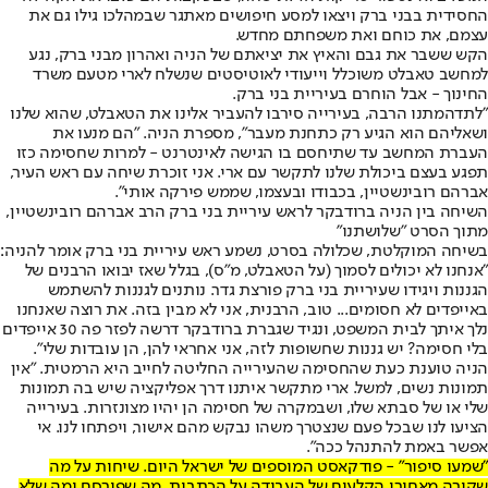
החסידית בבני ברק ויצאו למסע חיפושים מאתגר שבמהלכו גילו גם את
עצמם, את כוחם ואת משפחתם מחדש.
הקש ששבר את גבם והאיץ את יציאתם של הניה ואהרון מבני ברק, נגע
למחשב טאבלט משוכלל וייעודי לאוטיסטים שנשלח לארי מטעם משרד
החינוך - אבל הוחרם בעיריית בני ברק.
"לתדהמתנו הרבה, בעירייה סירבו להעביר אלינו את הטאבלט, שהוא שלנו
ושאליהם הוא הגיע רק כתחנת מעבר", מספרת הניה. "הם מנעו את
העברת המחשב עד שתיחסם בו הגישה לאינטרנט - למרות שחסימה כזו
תפגע בעצם ביכולת שלנו לתקשר עם ארי. אני זוכרת שיחה עם ראש העיר,
אברהם רובינשטיין, בכבודו ובעצמו, שממש פירקה אותי".
השיחה בין הניה ברודבקר לראש עיריית בני ברק הרב אברהם רובינשטיין,
מתוך הסרט "שלושתנו"
בשיחה המוקלטת, שכלולה בסרט, נשמע ראש עיריית בני ברק אומר להניה:
"אנחנו לא יכולים לסמוך (על הטאבלט, מ"ס), בגלל שאז יבואו הרבנים של
הגננות ויגידו שעיריית בני ברק פורצת גדר. נותנים לגננות להשתמש
באייפדים לא חסומים... טוב, הרבנית, אני לא מבין בזה. את רוצה שאנחנו
נלך איתך לבית המשפט, ונגיד שגברת ברודבקר דרשה לפזר פה 30 אייפדים
בלי חסימה? יש גננות שחשופות לזה, אני אחראי להן, הן עובדות שלי".
הניה טוענת כעת שהחסימה שהעירייה החליטה לחייב היא הרמטית. "אין
תמונות נשים, למשל. ארי מתקשר איתנו דרך אפליקציה שיש בה תמונות
שלי או של סבתא שלו, ושבמקרה של חסימה הן יהיו מצונזרות. בעירייה
הציעו לנו שבכל פעם שנצטרך משהו נבקש מהם אישור, ויפתחו לנו. אי
אפשר באמת להתנהל ככה".
"שמעו סיפור" - פודקאסט המוספים של ישראל היום
. שיחות על מה
שקורה מאחורי הקלעים של העבודה על הכתבות, מה שפורסם ומה שלא