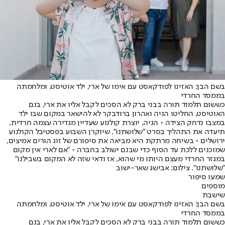
בשם הבן: האזינו לפודקאסט עם אימו של ארי, ילד אוטיסט, ומלחמתה
בממסד החרדי
כששום תלמוד תורה בבני ברק לא הסכים לקבל אליו את ארי, בנם
האוטיסט, החליטו הניה ואהרון ברודבקר לא להישאר במקום שבו ילד
במצבו נדחק הצידה • הניה, יוצרת קולנוע שעדיין מגדירה עצמה חרדית,
תיעדה את התהליך בסרט "שלושתנו", שיוקרן השבוע בפסטיבל הקולנוע
ירושלים • בשיחה מרתקת היא מביאה את סיפורם של זוג הורים אמיצים,
שמוכנים ללכת עד הסוף כדי שבנם ישולב בחברה • "אם לארי אין מקום
במגזר החרדי מעצם היותו מי שהוא, אז ודאי שזה לא המקום בשבילנו"
"שלושתנו". צילום: אבישג שאר-ישוב
שמעו סיפור
מוספים
שישבת
בשם הבן: האזינו לפודקאסט עם אימו של ארי, ילד אוטיסט, ומלחמתה
בממסד החרדי
כששום תלמוד תורה בבני ברק לא הסכים לקבל אליו את ארי, בנם