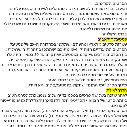
הסרטים הקודמים.
הפעם, חברי הצוות הלא שגרתי הזה מתרגלים לשינויים שנכפו עליהם,
ורוקט מוצא את עצמו מתמודד עם הסודות האפלים של עברו. כעת הם
יוצאים למשימה על מנת להגן עליו - וגם כדי לנסות לשמור על הקבוצה
מאוחדת. כריס פראט, זואי סלדנה ושאר השחקנים המשובחים ישובו לגלם
את הדמויות שלמדנו לאהוב.
בבתי הקולנוע
פסטיבל דוקאביב
עשרות סרטים מהארץ ומהעולם ישתתפו במהדורה ה-25 של פסטיבל
הסרטים התיעודיים הוותיק, ו-13 מתוכם ישתתפו בתחרות הישראלית.
בין הסרטים הרבים שיוקרנו בפסטיבל, שיתקיים עד 20 במאי, יהיו כאלה
שעוסקים בדמויות מוכרות כמו צביקה פיק, יהודה פוליקר ויוסי שריד,
וכאלה שבמרכזם סיפורים העוסקים בחברה הישראלית בדרך כזו או אחרת.
בין האירועים הנוספים שיתקיימו: אירוע מחווה למודי בר-און והקרנות
סרטים של יוצרות מהחברה הערבית.
החל מחמישי, בסינמטק תל אביב וברחבי העיר
מתוך הסרט "ימי התום", שיוקרן בפסטיבל,צילום: גיא דוידי
הדרך לאילת
לאחר שזכה בשלושה פרסים בפסטיבל ירושלים 2022, כולל לסרט הטוב
ביותר, סרטו של הבמאי-תסריטאי יונה רוזנקיאר ("הצלילה") מגיע סוף-סוף
לאקרנים.
הסרט עוקב אחרי בן (יואל רוזנקיאר, אחיו של יונה), שמתכוון לבקש מאביו
(שמואל וילוז'ני, שזכה בפרס אופיר על תפקידו) לתבוע את הדירה האבודה
של הוריו בוורשה, אך לו יש תוכניות משלו - שמובילות את השניים במסע
בלתי צפוי על טרקטור בדרך לאילת. עוד משתתפים: אביבה נגוסה, דובר