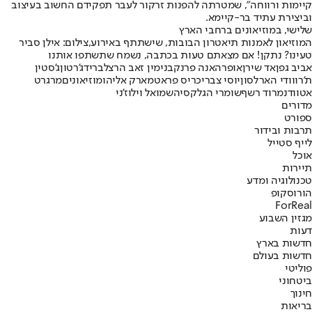
קיימות ורווחה", שמטרתה להפנות זרקור לעבר תפקידם החשוב בעיצוב
וביצירת עתיד בר-קיימא.
שלישי, במוזיאונים ברחבי הארץ
המוזיאון לאמנות תיאטרון הבובות, שישתתף באירוע,צילום: אילן סביר
טעינו? נתקן! אם מצאתם טעות בכתבה, נשמח שתשתפו אותנו
אביב גפן
אד שירן
אופרה
אנה פרנק
בנימין זאב הרצל
ברידג'רטון
ג'סטין
ת'רו
וודי הארלסון
יוסי צברי
כריס פראט
מארק אליהו
מוזיאונים
מרגרט
אטווד
נמרוד רשף
שומרי הגלקסיה
שמואל וילוז'ני
מדורים
ספורט
תרבות ובידור
לייף סטייל
אוכל
תיירות
טכנולוגיה ומדע
הורוסקופ
ForReal
מגזין השבוע
דעות
חדשות בארץ
חדשות בעולם
פוליטי
ביטחוני
חינוך
בריאות