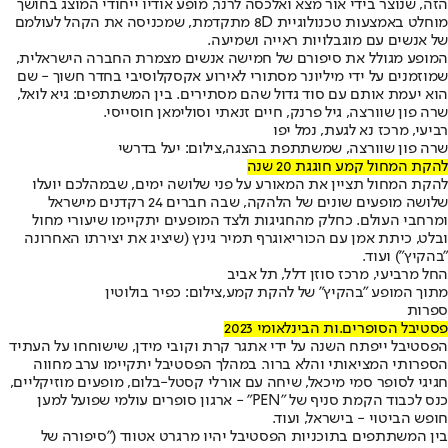
הזה, שנוצר בידי אור מצא ואלכסה לרנר, מופע אודיו ייחודי המוצג בחושך
מוחלט באמצעות טכנולוגיית 8D מתקדמת, שמכניסה את הקהל לעולמם
של אנשים עם מוגבלויות ראייה ושמיעה.
המופע מגולל את סיפורם של חמישה אנשים מצמרת החברה הישראלית,
שמוזמנים על ידי מיליונר מסתורי לאירוע אקסקלוסיבי בחדר חשוך - שם
הוא יעמת אותם עם סוד גדול שהם מסתירים. בין המשתתפים: גיא לואל,
שרה פון שוורצה, גיל פרנק, חיים זנאתי וסולימאן חוסייסי.
רביעי, מרכז נא לגעת, נמל יפו
שרה פון שוורצה, שמשתתפת בהצגה,צילום: יעל בדרשי
להקת המחול קמע חוגגת 20 שנה
להקת המחול תציין את המאורע על פני שלושה ימים, שבמהלכם יועלו
שלושה מופעים שונים של הלהקה, שבה חברים 24 רקדנים מישראל
ומרחבי העולם. כחלק מהחגיגות ולצד המופעים יתקיימו שיעורי מחול
ובלט, כיתת אמן עם הכוריאוגרף תמיר גינץ (שיציג את יצירתו האחרונה
"בהקיץ") ועוד.
החל מרביעי, מרכז סוזן דלל, תל אביב
מתוך המופע "בהקיץ" של להקת קמע,צילום: כפיר בולוטין
ספרות
פסטיבל הסופרים.ות הבינלאומי 2023
הפסטיבל ייפתח השנה על ידי אתגר קרת וקובי מידן, שישוחחו על העתיד
הספרותי המציאותי והלא ברור. במהלך הפסטיבל יתקיימו ערב מחווה
חגיגי לסופר סמי מיכאל, שיחה עם אורלי קסטל-בלום, מופעים מוזיקליים,
כנס לכבוד הקמת סניף של "PEN" - ארגון סופרים עולמי שפועל למען
חופש הביטוי - בישראל, ועוד.
בין המשתתפים בתוכניות הפסטיבל יהיו מרגרט אטווד ("סיפורה של