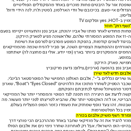
שופכת אור על היבטים פחות מוכרים באחד מהסקנדלים הפוליטיים
הגדולים אי-פעם. בכיכובם של וודי הארלסון, ג'סטין ת'רו, לנה הידי ודונל
גליסון.
זמין ב-yes ,HOT וסלקום TV
"נשף רוק" חוזר
פחות מחודש לאחר מותו של אביו יהונתן, אביב גפן והתעויוט יקיימו בפעם
ה-11 את המופע המסורתי שלהם, שלראשונה מגיע לפארק הירקון.
בניגוד לשנים קודמות, בהפקת המופע מסרבים לפרסם את רשימת
האורחים וההפתעות הצפויים השנה, אך סביר להניח שכמה מהמוזיקאים
החמים והמסקרנים ביותר בארץ (ומי יודע, אולי גם מחוצה לה) ישתתפו
במופע.
חמישי, פארק הירקון
אביב גפן בהופעה (ארכיון),צילום: גדעון מרקוביץ
אלבום חדש לאד שירן
14 שירים נכללים ב"-", אלבום האולפן החמישי של הסופרסטאר הג'ינג'י,
שכבר הספיק לשחרר מתוכו את הלהיטים "Eyes Closed" ו"Boat", שארון
דסנר מהנשיונל שותף לכתיבתם והפקתם.
קשה לדעת אם היצירה הזו תפנה לצד הפופי והמסחרי יותר של המוזיקאי
הבריטי, או לזה האקוסטי יותר שלו, שהביא לפריצתו לפני יותר מעשור. מה
שבטוח, זהו צעד נוסף שמחזק את מעמדו כזמר הפופ המצליח בעולם.
זמין בכל הפלטפורמות
נמרוד רשף משיק אלבום בכורה
מוזר להגיד את זה על מוזיקאי שחבר באחד מההרכבים הכי פורצי דרך
בהיפ-הופ הישראלי, אבל רק לאחרונה שחרר נימי נים את אלבום הסולו