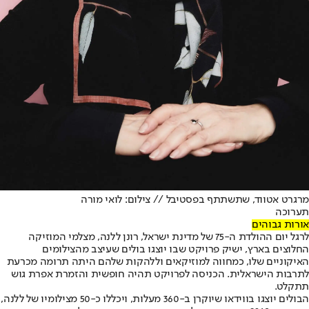
מרגרט אטווד, שתשתתף בפסטיבל // צילום: לואי מורה
תערוכה
אורות גבוהים
לרגל יום ההולדת ה-75 של מדינת ישראל, רונן ללנה, מצלמי המוזיקה
החלוצים בארץ, ישיק פרויקט שבו יוצגו בולים שעיצב מהצילומים
האיקוניים שלו, כמחווה למוזיקאים וללהקות שלהם היתה תרומה מכרעת
לתרבות הישראלית. הכניסה לפרויקט תהיה חופשית והזמרת אפרת גוש
תתקלט.
הבולים יוצגו בווידאו שיוקרן ב-360 מעלות, ויכללו כ-50 מצילומיו של ללנה,