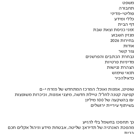
משפט
תחבורה
פוליטי-מדיני
כללי ומידע
דף הבית
זמני כניסת וצאת שבת
מגזין השבוע
בחירות 2026
אודות
צור קשר
נבחרת הכתבים והפרשנים
מדיניות פרטיות
הצהרת נגישות
תנאי שימוש
כדאי
להכיר
שופינג, אמנות ואוכל: המרכז המתחדש של מזרח י-ם
קפיצה קטנה לחו"ל: טיילת חדשה, מיצגי אמנות, וכיכרות משופצות
בהשקעה של 100 מיליון ₪
בשיתוף עיריית ירושלים
כך תחסכו בחשמל בלי להזיע
מהפכת האנרגיה של תדיראן: שליטה, אבטחת מידע וניהול אקלים חכם
בבית