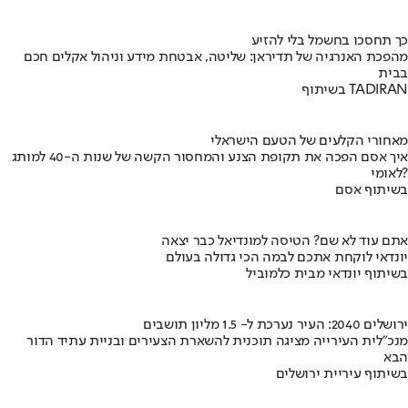
כך תחסכו בחשמל בלי להזיע
מהפכת האנרגיה של תדיראן: שליטה, אבטחת מידע וניהול אקלים חכם
בבית
בשיתוף TADIRAN
מאחורי הקלעים של הטעם הישראלי
איך אסם הפכה את תקופת הצנע והמחסור הקשה של שנות ה-40 למותג
לאומי?
בשיתוף אסם
אתם עוד לא שם? הטיסה למונדיאל כבר יצאה
יונדאי לוקחת אתכם לבמה הכי גדולה בעולם
בשיתוף יונדאי מבית כלמוביל
ירושלים 2040: העיר נערכת ל- 1.5 מליון תושבים
מנכ"לית העירייה מציגה תוכנית להשארת הצעירים ובניית עתיד הדור
הבא
בשיתוף עיריית ירושלים