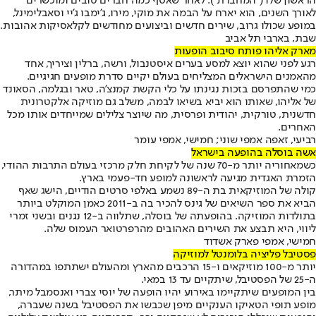
הראשון שלו ("המחברת"). לאחר שאסף כמה חברים טובים ומוכשרים
לאורך השנים, הוא יארח על הבמה את מוקי, מירו, ג'ימבו ג'יי וסאבלימינל,
במופע שכולו גרוב, שירים חדשים וביצועים מחודשים לקלאסיקות אהובות.
שבת, בארבי תל אביב
מארק אליהו פותח סיבוב הופעות
רגע לפני שהוא יוצא למסע בערים איסטנבול, ורשה, ברלין וציריך, אחד
מהאמנים הישראלים המצליחים בעולם יקיים סדרת מופעים חגיגיים.
כמי שהתפרסם בזכות נגינתו על כלי הקשת קמנצ'ה, טאר ובגלמה, הסאונד
של אליהו, שאותו הוא יביא בשיאו לבמה, משלב גם מוזיקה אלקטרונית
חדשנית, טורקית, יהודית ופרסית, מה שיוצר צלילים שמייחדים אותו מכל
האחרים.
רביעי, זאפה אמפי שוני; חמישי, אמפי עומר
אשה בוסלה בהופעה בישראל
כשמאחוריה יותר מ-70 שנה של לקיחת חלק מרכזי בעולם התרבות ההודי,
הזמרת האגדית מגיעה לראשונה למופע חד-פעמי בארץ.
קולה של המוזיקאית בת ה-89 נשמע באלפי סרטים הודיים, הישג שאף
הביא את ספר השיאים של גינס להכיר בה ב-2011 כאמן המוקלט ביותר
בתולדות המוזיקה. בהופעתה של בוסלה, שתלווה ב-12 נגנים ובשני זמרי
ליווי, היא תבצע את השירים האהובים מהרפרטואר העמוס שלה.
חמישי, אמפי פארק אשדוד
פסטיבל פליציה בלומנטל למוזיקה
יותר מ-100 מוזיקאים ו-15 הרכבים מהארץ ומהעולם ישתתפו במהדורה
ה-25 של הפסטיבל, שיתקיים עד 13 במאי.
בין המופעים שיתקיימו באירוע יהיו הופעה של יוסי צברי ואנסמבל מיתר,
מופע תופי הטאיקו הענקיים מיפן שכבשו את הפסטיבל בשנה שעברה,