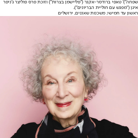
שפחה")' טאפי ברודסר-אקנר ("פליישמן בצרות") וזוכת פרס פוליצר ג'ניפר
איגן ("מפגש עם חוליית הבריונים").
ראשון עד חמישי, משכנות שאננים, ירושלים