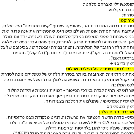
קוסאשווילי ואברהם סלקטר.
בבתי הקולנוע
סדרות
אור קטן
סדרת הדרמה המדוברת הזו, שהופקה שיתוף "קשת סטודיוס" הישראלית,
עוקבת אחר חסידת אומות העולם מיפ חיס, שהסתירה את אנה פרנק ואת
בני משפחתה מפני הנאצים במהלך מלחמת העולם השנייה. יחד עם בעלה
יאן, השניים סייעו למשפחת פרנק ולאחרים, תוך שהם עבדו במשרה מלאה
ותחת הלחץ הגובר של המלחמה, והציגו גבורה יוצאת דופן. בכיכובם של בל
פאולי ("תוכנית הבוקר"), לייב שרייבר ("ריי דונובן") וג'ו קול ("כנופיית
ברמינגהאם").
זמין בדיסני+
ברידג'רטון: סיפורה של המלכה שרלוט
אחת מהדמויות האהובות ביותר בסדרת הלהיט של נטפליקס זוכה לסדרת
פריקוול שתתמקד בצעירותה, כשנישאה למלך ג'ורג' השלישי - וגם בדרכה
לכס המלוכה.
שרלוט לא תהיה לבדה במרכז הסיפור - דמויות נוספות עתידות לחלוק
איתה את אור הזרקורים בסדרת הספין-אוף מעוררת הסקרנות. שימו לב
לאינדיה אמרטיפיו, שתגלם את המלכה בצעירותה.
זמין בנטפליקס
שרברבי הבית הלבן
מיני-סדרה חדשה המציגה את פרשת ווטרגייט מנקודת מבט מדומיינת,
של שני סוכני CIA ו-FBI לשעבר שגרמו למפלתו של נשיא ארה"ב ריצ'רד
ניקסון, שעליו ניסו להגן בלהיטות ובקנאות גדולה.
הדרמה הסאטירית, שבוימה על ידי זוכה האמי דיוויד מנדל ("VEEP"),