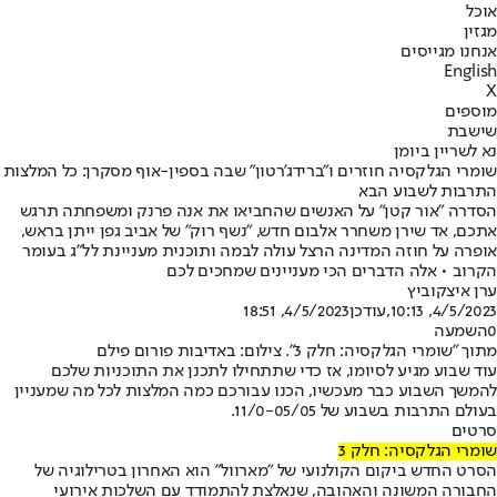
אוכל
מגזין
אנחנו מגייסים
English
X
מוספים
שישבת
נא לשריין ביומן
שומרי הגלקסיה חוזרים ו"ברידג'רטון" שבה בספין-אוף מסקרן: כל המלצות
התרבות לשבוע הבא
הסדרה "אור קטן" על האנשים שהחביאו את אנה פרנק ומשפחתה תרגש
אתכם, אד שירן משחרר אלבום חדש, "נשף רוק" של אביב גפן ייתן בראש,
אופרה על חוזה המדינה הרצל עולה לבמה ותוכנית מעניינת לל"ג בעומר
הקרוב • אלה הדברים הכי מעניינים שמחכים לכם
ערן איצקוביץ
4/5/2023, 10:13
,עודכן
4/5/2023, 18:51
0
השמעה
מתוך "שומרי הגלקסיה: חלק 3". צילום: באדיבות פורום פילם
עוד שבוע מגיע לסיומו, אז כדי שתתחילו לתכנן את התוכניות שלכם
להמשך השבוע כבר מעכשיו, הכנו עבורכם כמה המלצות לכל מה שמעניין
בעולם התרבות בשבוע של 11/0-05/05.
סרטים
שומרי הגלקסיה: חלק 3
הסרט החדש ביקום הקולנועי של "מארוול" הוא האחרון בטרילוגיה של
החבורה המשונה והאהובה, שנאלצת להתמודד עם השלכות אירועי