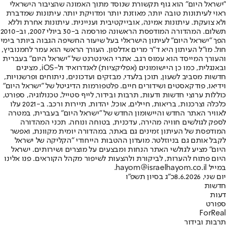
"ישראל היום" הוא גוף תקשורת שנוסד מתוך האמונה שהציבור הישראלי
ראוי לעיתונות טובה יותר, מאוזנת יותר ומדויקת יותר. עיתונות שמדברת
ולא צועקת. עיתונות אמינה, אובייקטיבית ועניינית. עיתונות אחרת וללא
תשלום. המהדורה המודפסת הראשונה פורסמה ב-30 ביולי 2007, וב-2010
הפך "ישראל היום" לעיתון הישראלי בעל שיעור החשיפה הגבוה ביותר בימי
חול. מו"ל העיתון היא ד"ר מרים אדלסון. העורך הראשי הוא עמר לחמנוביץ,
והעורך המייסד הוא עמוס רגב. אתרי האינטרנט של "ישראל היום" בעברית
ובאנגלית, כמו כן היישומונים (אפליקציות) לאנדרואיד ול-iOS, מציגים
חדשות מסביב לשעון, תוכן בלעדי, מבזקים ועדכונים, ניתוחים ופרשנויות,
וידיאו, פודקאסטים ושידורים חיים. פלטפורמות הדיגיטל של "ישראל היום"
כוללות ערוצי חדשות ודעות, תרבות ובידור, לייף סטייל, טכנולוגיה, ספורט,
כלכלה וצרכנות, בריאות, חיילים, אוכל, יהדות, תיירות ורכב. ב-2021 עלו
לאוויר האתר החדש והיישומון החדש של "ישראל היום" בעברית, במטרה
לספק לגולשים חוויה מהירה, עדכנית, בטוחה ונוחה. תכני המהדורה
המודפסת של העיתון זמינים גם באתר, במהדורה יומית מקוונת, ואפשר
לקבל אותם גם בניוזלטר. מועדון ההטבות הייחודי "הקליקה של ישראל
היום" מציע לגולשי האתר הנחות ומבצעים על מוצרים ושירותים. ישראל
היום פתוח להערות, לביקורת ולהצעות לשיפור מקהל הקוראים. פנו אלינו
במייל hayom@israelhayom.co.il.
יום שני, 8.6.2026
כ"ג בסיון תשפ"ו
חדשות
דעות
ספורט
ForReal
תרבות ובידור