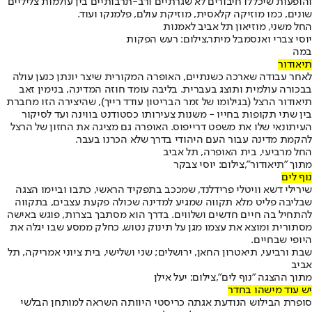
והופעות שיכללו חיבורים לא שגרתיים ורב-תרבותיים בין עולמות צליליים
שונים, כמו מוזיקה קלאסית, מוזיקת עולם, פלמנקו ועוד.
החל משני, מוזיאון תל אביב לאמנות
יוסי צברי ואנסמבל מיתר,צילום: רעש הפקות
במה
תיאודור
לאחר עבודה שארכה כשנתיים, האופרה המקורית שיצר יונתן כנען עולה
בבכורה עולמית ותוצג בעברית. בליבה עומד חוזה המדינה, בנימין זאב
תיאודור הרצל (בגילומו של זמר הבריטון עודד רייך), שהיצירה הזו מחברת
בין שתי תקופות בחייו - משנות צעירותו כסטודנט בווינה ועד לסיקור
העיתונאי שלו את משפט דרייפוס. האופרה גם מציגה את החזון של הרצל
להקמת מדינה עבור העם היהודי בדרך שלא הכרנו בעבר.
החל מרביעי, בית האופרה, תל אביב
מתוך "תיאודור",צילום: יוסי צבקר
נוף לים
שירילי דשא וויטלי פרידלנד, שמככב בתפקיד הראשי, כתבו וביימו הצגה
שבליבה פליט מלא תקווה שמגיע למדינה שכולה פקעת עצבים, בתקווה
להתחיל בה חיים חדשים ושלווים. בדרך הוא מסתבך בצרות, פוגש באישה
מסתורית ומוצא את עצמו מגן על תינוק נטוש, כחלק ממסע שבו יגלה את
היופי שבחיים.
שבת ורביעי, תיאטרון החאן, ירושלים; שני ושלישי, בית ציוני אמריקה, תל
אביב
מתוך ההצגה "נוף לים",צילום: יעל אילן
יש עוד מישהו בחדר
סופרת הבילוש הנודעת אגתה כריסטי היוותה השראה למותחן הבלשי