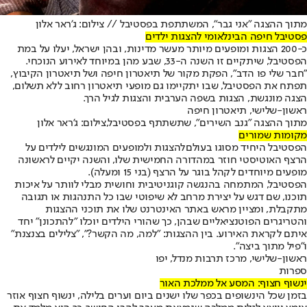
מתוך ההצגה "אני גבר", המשתתפת בפסטיבל // צילום: ג'ראר אלון
פסטיבל חיפה הבינלאומי להצגות ילדים
כ-200 הצגות ומופעים מיותר מעשר מדינות, ובהן ישראל, יעלו על במת
הפסטיבל, שיתקיים זו השנה ה-33, שבע מהן במיוחד לאירוע הנוכחי.
"חבר שלי פו הדב", הפקת מקור של תיאטרון חיפה ושל תיאטרון הקיבוץ,
תפתח את הפסטיבל, שבו יתקיימו גם מופעי תיאטרון רחוב ללא תשלום,
הצגה מונגשת, הצגות בשפה הערבית והצגות לגיל הרך.
ראשון-שלישי, תיאטרון חיפה
מתוך ההצגה "גנב השירים", שתשתתף בפסטיבל,צילום: ג'ראר אלון
מקומות שמורים
הפסטיבל היחיד מסוגו בעולם
להצגות ולמופעים המונגשים לילדים על
הרצף האוטיסטי חוזר במהדורה החמישית שלו, והשנה יקיים לראשונה
מופעים מיוחדים לקהל בוגר על הרצף (בני 15 ומעלה).
הפסטיבל, המתמחה בהנגשה קוגניטיבית וחושית מבלי לוותר על איכות
תוכנו, שם דגש על יצירת מרחב לא שיפוטי שבו כל התנהגות או תגובה
מתקבלת, ומציין מראש באתר האינטרנט שלו את תוכני ההצגות
והטריגרים הפוטנציאליים שבהן, כך שהורי הילדים יוכלו "להתכונן" יחד
איתם לקראת האירוע. בין ההצגות: "למה, מה הקשר?", "צלילים בצנצנת"
ו"פיל מתוך ביצה".
ראשון-שלישי, מרכז תרבות מנדל, יפו
ספרות
ינשוף חצוף: המסע אל ממלכת האור
בזמן שכל הינשופים בכפר שלו ישנים ביום וערים בלילה, ינשוף חצוף אוזר