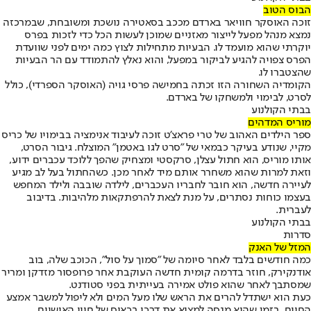
הבוס הטוב
זוכה האוסקר חוויאר בארדם מככב בסאטירה נושכת ומשובחת, שבמרכזה
נמצא מנהל מפעל לייצור מאזניים שמוכן לעשות הכל כדי לזכות בפרס
יוקרתי שהוא מועמד לו. הבעיות מתחילות לצוץ כמה ימים לפני שוועדת
הפרס צפויה להגיע לביקור במפעל, והוא נאלץ להתמודד עם הר הבעיות
שהצטברו לו.
הקומדיה השחורה הזו זכתה בחמישה פרסי גויה (האוסקר הספרדי), כולל
לסרט, לבימוי ולמשחקו של בארדם.
בבתי הקולנוע
מוריס המדהים
ספר הילדים האהוב של טרי פראצ'ט זוכה לעיבוד אנימציה בבימויו של כריס
מקיי, שנודע בעיקר כבמאי של "סרט לגו באטמן" המוצלח. גיבור הסרט,
אותו מוריס, הוא חתול עצלן, סרקסטי ומצחיק שהפך ללוכד עכברים ידוע,
וזאת למרות שהוא משחרר אותם מיד לאחר מכן. כשהחתול בעל לב מגיע
לעיירה חדשה, הוא חובר לחבריו העכברים, לילדה שובבה ולילד המחפש
בעצמו כוחות נסתרים, על מנת לצאת להרפתקאות מלהיבות. בדיבוב
לעברית.
בבתי הקולנוע
סדרות
המזל של האנק
כמה חודשים בלבד לאחר סיומה של "סמוך על סול", הכוכב שלה, בוב
אודנקירק, חוזר בדרמה קומית חדשה העוקבת אחר פרופסור מזדקן ומריר
שמסתבך לאחר שהוא פולט אמירה בעייתית בפני סטודנט.
כעת הוא ישתדל להרים את הראש שלו מעל המים ולא ליפול למשבר אמצע
החיים, בזמן שהוא מנסה למצוא את דרכו בכאוס של חייו האישיים