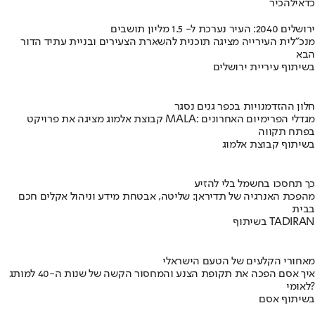
כדאי
להכיר
ירושלים 2040: העיר נערכת ל- 1.5 מליון תושבים
מנכ"לית העירייה מציגה תוכנית להשארת הצעירים ובניית עתיד הדור
הבא
בשיתוף עיריית ירושלים
חלון ההזדמנויות בכפר גנים נסגר
קבוצת אלמוג מציגה את פרויקט MALA: מגדלי הפרימיום האחרונים
בפתח תקווה
בשיתוף קבוצת אלמוג
כך תחסכו בחשמל בלי להזיע
מהפכת האנרגיה של תדיראן: שליטה, אבטחת מידע וניהול אקלים חכם
בבית
בשיתוף TADIRAN
מאחורי הקלעים של הטעם הישראלי
איך אסם הפכה את תקופת הצנע והמחסור הקשה של שנות ה-40 למותג
לאומי?
בשיתוף אסם