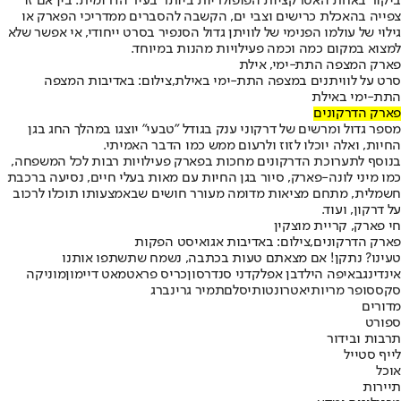
ביקור באחת האטרקציות הפופולריות ביותר בעיר הדרומית. בין אם זו
צפייה בהאכלת כרישים וצבי ים, הקשבה להסברים ממדריכי הפארק או
גילוי של עולמו הפנימי של לוויתן גדול הסנפיר בסרט ייחודי, אי אפשר שלא
למצוא במקום כמה וכמה פעילויות מהנות במיוחד.
פארק המצפה התת-ימי, אילת
סרט על לוויתנים במצפה התת-ימי באילת,צילום: באדיבות המצפה
התת-ימי באילת
פארק הדרקונים
מספר גדול ומרשים של דרקוני ענק בגודל "טבעי" יוצגו במהלך החג בגן
החיות, ואלה יוכלו לזוז ולרעום ממש כמו הדבר האמיתי.
בנוסף לתערוכת הדרקונים מחכות בפארק פעילויות רבות לכל המשפחה,
כמו מיני לונה-פארק, סיור בגן החיות עם מאות בעלי חיים, נסיעה ברכבת
חשמלית, מתחם מציאות מדומה מעורר חושים שבאמצעותו תוכלו לרכוב
על דרקון, ועוד.
חי פארק, קריית מוצקין
פארק הדרקונים,צילום: באדיבות אגואיסט הפקות
טעינו? נתקן! אם מצאתם טעות בכתבה, נשמח שתשתפו אותנו
אינדינגב
איפה הילד
בן אפלק
דני סנדרסון
כריס פראט
מאט דיימון
מוניקה
סקס
סופר מריו
תיאטרונטו
תיסלם
תמיר גרינברג
מדורים
ספורט
תרבות ובידור
לייף סטייל
אוכל
תיירות