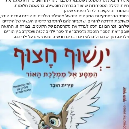
אומץ ויוצא לגלות ממלכה שנמצאת מעבר להרי החושך. כך הוא מלמד את
חיות הלילה המפוחדות שיעור בבחירה חופשית, בהגשמת חלומות,
באמונה ובהקשבה לקול הפנימי שלהן.
בספר ההרפתקאות המקסים הזה
של מטפלת הילדים וההורים עירית הובר,
משולבת הדרכה להורים, שתעזור להם להתחבר לדמיון העשיר של הילדים
שלהם, וכך הם גם יוכלו לעודד את סקרנותם של הקטנים. בצורה זו, ההנאה
שבקריאת הספר הופכת מ"סתם" עוד ספר ילדים לכזה שמקרב בין הורים
וילדים, תוך שהגדולים לומדים דברים חדשים ומפתיעים על ילדיהם.