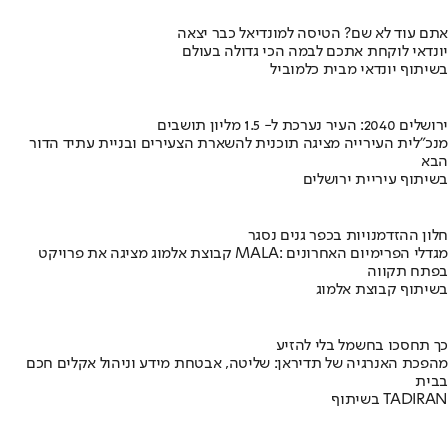
אתם עוד לא שם? הטיסה למונדיאל כבר יצאה
יונדאי לוקחת אתכם לבמה הכי גדולה בעולם
בשיתוף יונדאי מבית כלמוביל
ירושלים 2040: העיר נערכת ל- 1.5 מליון תושבים
מנכ"לית העירייה מציגה תוכנית להשארת הצעירים ובניית עתיד הדור
הבא
בשיתוף עיריית ירושלים
חלון ההזדמנויות בכפר גנים נסגר
קבוצת אלמוג מציגה את פרויקט MALA: מגדלי הפרימיום האחרונים
בפתח תקווה
בשיתוף קבוצת אלמוג
כך תחסכו בחשמל בלי להזיע
מהפכת האנרגיה של תדיראן: שליטה, אבטחת מידע וניהול אקלים חכם
בבית
בשיתוף TADIRAN