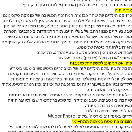
גן החיות החי כיף בראשון לציון (ארכיון),צילום: גדעון מרקוביץ'
אגדה חיה
פרויקט הילדים של שחר אבן צור, המתופף המשובח של מוניקה סקס (וגם
זמר-יוצר בפני עצמו), כולל אלבום, ספר ומופע, שהפך ללהיט בקרב ילדים.
זהו מיזם משותף של בן צור ומוזיאון הטבע בת"א, שבו מוצג לקהל הרעיון
שבטבע קיים מגוון רחב של בעלי חיים, תוך התמקדות ב"כוכבים" הפחות
מוכרים של הטבע בישראל ובמאפיינים הייחודיים להם. הרווח הוא כפול:
המוזיקה עצמה מוצלחת וסוחפת, והערך המוסף הנלווה אליה רק הופך את
האירוע לחגיגה כיפית של ממש.
שבת ושני, מוזיאון הטבע על שם שטיינהרדט, תל אביב
המופע "אגדה חיה" (ארכיון),צילום: יעל צור
פופ-אפ קמפינג למשפחות מגניבות
הגבולות בין עולם הילדים לזה של המבוגרים מיטשטשים מעט באירוע
הזה, שמופעל בידי הפקת האינדינגב. הוא יוצר חיבור משפחתי וקהילתי
שכולם יוכלו ליהנות במהלכו, בין אם זה בסדנאות ובהצגות מותאמות
לילדים ובין אם בשיעורי יוגה או בהופעה של אמנים כמו רמי פורטיס, אהוד
בנאי, קרולינה ועלמה זהר.
בכל אחד מימי האירוע, שיתקיים עד 15 באפריל, יוצעו תכנים איכותיים
שיחברו בין סביבה, טבע ומוזיקה, כך שמעבר להנאה שבו תיווצר חוויה
משותפת ומקרבת במיוחד.
החל משישי, מצפה גבולות
ילדים באינדינגב (ארכיון),צילום: Muper Photo
חוגגים את פסח במצפה התת-ימי
המבקרים הרבים המגיעים לאילת לא יכולים להרשות לעצמם לוותר על