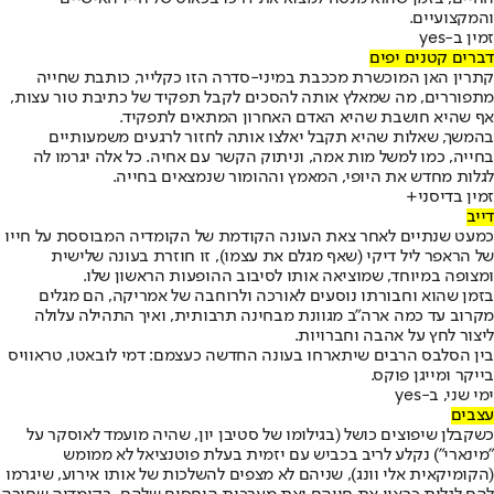
והמקצועיים.
זמין ב-yes
דברים קטנים יפים
קתרין האן המוכשרת מככבת במיני-סדרה הזו כקלייר, כותבת שחייה
מתפוררים, מה שמאלץ אותה להסכים לקבל תפקיד של כתיבת טור עצות,
אף שהיא חושבת שהיא האדם האחרון המתאים לתפקיד.
בהמשך, שאלות שהיא תקבל יאלצו אותה לחזור לרגעים משמעותיים
בחייה, כמו למשל מות אמה, וניתוק הקשר עם אחיה. כל אלה יגרמו לה
לגלות מחדש את היופי, המאמץ וההומור שנמצאים בחייה.
זמין בדיסני+
דייב
כמעט שנתיים לאחר צאת העונה הקודמת של הקומדיה המבוססת על חייו
של הראפר ליל דיקי (שאף מגלם את עצמו), זו חוזרת בעונה שלישית
ומצופה במיוחד, שמוציאה אותו לסיבוב ההופעות הראשון שלו.
בזמן שהוא וחבורתו נוסעים לאורכה ולרוחבה של אמריקה, הם מגלים
מקרוב עד כמה ארה"ב מגוונת מבחינה תרבותית, ואיך התהילה עלולה
ליצור לחץ על אהבה וחברויות.
בין הסלבס הרבים שיתארחו בעונה החדשה כעצמם: דמי לובאטו, טראוויס
בייקר ומייגן פוקס.
ימי שני, ב-yes
עצבים
כשקבלן שיפוצים כושל (בגילומו של סטיבן יון, שהיה מועמד לאוסקר על
"מינארי") נקלע לריב בכביש עם יזמית בעלת פוטנציאל לא ממומש
(הקומיקאית אלי וונג), שניהם לא מצפים להשלכות של אותו אירוע, שיגרמו