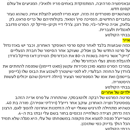
ובאנימציה מרהיבה, המתמקדת באחים מריו ולואיג'י, המגיעים אל עולם
קסום חדש.
כשהשניים מופרדים זה מזה, יוצא מריו למסע להצלת אחיו, כשהוא נעזר
בחברים החדשים, הנסיכה פיץ' וטואד, בקולותיהם של כריס פראט, ג'ק
בלאק, אניה טיילור-ג'וי, סת' רוגן, צ'רלי דיי וקיגן-מייקל קי. הסרט מדובב
לאנגלית ולעברית.
בבתי הקולנוע
אייר
כמה שבועות בלבד לאחר טקס פרסי האוסקר האחרון, וכבר יש באזז גדול
על סרטו החדש של בן אפלק, שעוקב אחר הסיפור של חברת הנעליים
"נייקי" אשר גייסה בשנות ה-80 את הכדורסלן הטירון דאז מייקל ג'ורדן
להובלת מותג נעלי הכדורסל שלה.
במרכז הסרט נמצא סוכן מכירות עקשן (מאט דיימון) שמנסה להחתים את
ג'ורדן על החוזה הבלעדי, לא לפני שיצטרך לשכנע את הבוס שלו (ג'ייסון
בייטמן) ואת אמו של הספורטאי הצעיר (ויולה דיוויס) שהם יכולים לעשות
היסטוריה.
בבתי הקולנוע
ילדים של אחרים
סרטה המרגש של רבקה זלוטובסקי, שהתחרה על פרס אריה הזהב
בפסטיבל ונציה האחרון, עוקב אחר רייצ'ל (וירז'יני אפירה), מורה בת 40.
כשהיא מתחילה להרגיש שאולי יש לה הזדמנות אחרונה להפוך לאם, הרצון
הזה נדחק הצידה כשלחייה נכנסים בחור בשם עלי ובתו בת ה-4.
כשרייצ'ל מנסה למצוא את מקומה במשפחתו של עלי, היא מגלה שלא תמיד
הכל הולך בדיוק כפי שתוכנן.
בבתי הקולנוע