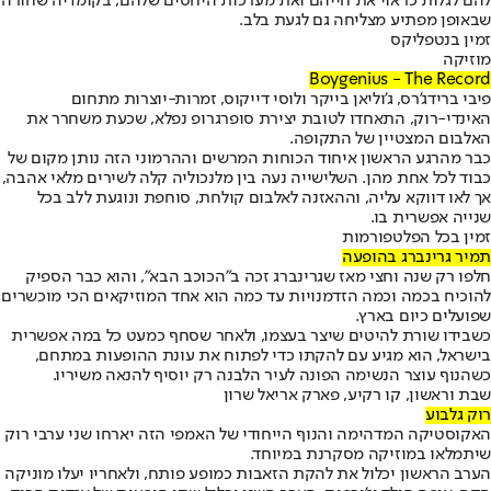
להם לגלות כראוי את חייהם ואת מערכות היחסים שלהם, בקומדיה שחורה
שבאופן מפתיע מצליחה גם לגעת בלב.
זמין בנטפליקס
מוזיקה
Boygenius - The Record
פיבי ברידג'רס, ג'וליאן בייקר ולוסי דייקוס, זמרות-יוצרות מתחום
האינדי-רוק, התאחדו לטובת יצירת סופרגרופ נפלא, שכעת משחרר את
האלבום המצטיין של התקופה.
כבר מהרגע הראשון איחוד הכוחות המרשים וההרמוני הזה נותן מקום של
כבוד לכל אחת מהן. השלישייה נעה בין מלנכוליה קלה לשירים מלאי אהבה,
אך לאו דווקא עליה, וההאזנה לאלבום קולחת, סוחפת ונוגעת ללב בכל
שנייה אפשרית בו.
זמין בכל הפלטפורמות
תמיר גרינברג בהופעה
חלפו רק שנה וחצי מאז שגרינברג זכה ב"הכוכב הבא", והוא כבר הספיק
להוכיח בכמה וכמה הזדמנויות עד כמה הוא אחד המוזיקאים הכי מוכשרים
שפועלים כיום בארץ.
כשבידו שורת להיטים שיצר בעצמו, ולאחר שסחף כמעט כל במה אפשרית
בישראל, הוא מגיע עם להקתו כדי לפתוח את עונת ההופעות במתחם,
כשהנוף עוצר הנשימה הפונה לעיר הלבנה רק יוסיף להנאה משיריו.
שבת וראשון, קו רקיע, פארק אריאל שרון
רוק גלבוע
האקוסטיקה המדהימה והנוף הייחודי של האמפי הזה יארחו שני ערבי רוק
שיתמלאו במוזיקה מסקרנת במיוחד.
הערב הראשון יכלול את להקת הזאבות כמופע פותח, ולאחריו יעלו מוניקה