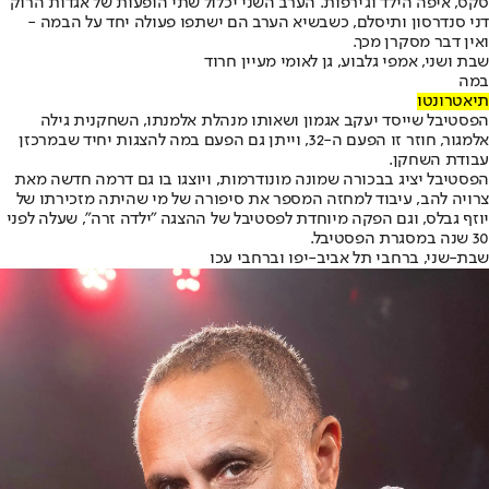
סקס, איפה הילד וג'ירפות. הערב השני יכלול שתי הופעות של אגדות הרוק
דני סנדרסון ותיסלם, כשבשיא הערב הם ישתפו פעולה יחד על הבמה -
ואין דבר מסקרן מכך.
שבת ושני, אמפי גלבוע, גן לאומי מעיין חרוד
במה
תיאטרונטו
הפסטיבל שייסד יעקב אגמון ושאותו מנהלת אלמנתו, השחקנית גילה
אלמגור, חוזר זו הפעם ה-32, וייתן גם הפעם במה להצגות יחיד שבמרכזן
עבודת השחקן.
הפסטיבל יציג בבכורה שמונה מונודרמות, ויוצגו בו גם דרמה חדשה מאת
צרויה להב, עיבוד למחזה המספר את סיפורה של מי שהיתה מזכירתו של
יוזף גבלס, וגם הפקה מיוחדת לפסטיבל של ההצגה "ילדה זרה", שעלה לפני
30 שנה במסגרת הפסטיבל.
שבת-שני, ברחבי תל אביב-יפו וברחבי עכו