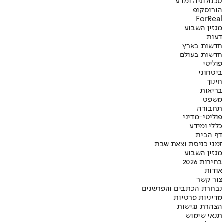
טכנולוגיה ומדע
הורוסקופ
ForReal
מגזין השבוע
דעות
חדשות בארץ
חדשות בעולם
פוליטי
ביטחוני
חינוך
בריאות
משפט
תחבורה
פוליטי-מדיני
כללי ומידע
דף הבית
זמני כניסת וצאת שבת
מגזין השבוע
בחירות 2026
אודות
צור קשר
נבחרת הכתבים והפרשנים
מדיניות פרטיות
הצהרת נגישות
תנאי שימוש