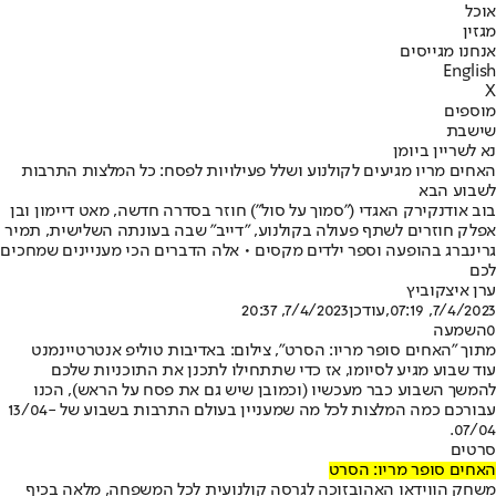
אוכל
מגזין
אנחנו מגייסים
English
X
מוספים
שישבת
נא לשריין ביומן
האחים מריו מגיעים לקולנוע ושלל פעילויות לפסח: כל המלצות התרבות
לשבוע הבא
בוב אודנקירק האגדי ("סמוך על סול") חוזר בסדרה חדשה, מאט דיימון ובן
אפלק חוזרים לשתף פעולה בקולנוע, "דייב" שבה בעונתה השלישית, תמיר
גרינברג בהופעה וספר ילדים מקסים • אלה הדברים הכי מעניינים שמחכים
לכם
ערן איצקוביץ
7/4/2023, 07:19
,עודכן
7/4/2023, 20:37
0
השמעה
מתוך "האחים סופר מריו: הסרט", צילום: באדיבות טוליפ אנטרטיינמנט
עוד שבוע מגיע לסיומו, אז כדי שתתחילו לתכנן את התוכניות שלכם
להמשך השבוע כבר מעכשיו (וכמובן שיש גם את פסח על הראש), הכנו
עבורכם כמה המלצות לכל מה שמעניין בעולם התרבות בשבוע של 13/04-
07/04.
סרטים
האחים סופר מריו: הסרט
משחק הווידאו האהוב
זוכה לגרסה קולנועית לכל המשפחה
, מלאה בכיף