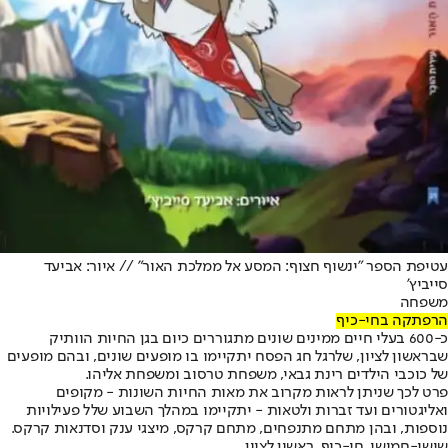
עטיפת הספר "ינשוף חצוף: המסע אל ממלכת האור" // איור: אביעד
סייביץ'
משפחה
הרפתקה בחי-כיף
כ-600 בעלי חיים ממינים שונים מתגוררים כיום בגן החיות הוותיק
שבראשון לציון, שלרגל חג הפסח יתקיימו בו מופעים שונים, ובהם מופעים
של כוכבי הילדים רינת גבאי, משפחת טרסוב ומשפחת אליהו.
פרט לכך שניתן לראות מקרוב את מאות החיות השונות - מקופים
ואליגטורים ועד זברות ולטאות - יתקיימו במהלך השבוע שלל פעילויות
נוספות, ובהן מתחם מתנפחים, מתחם קרקס, מיצגי ענק וסדנאות קרקס.
שישי-חמישי, חי-כיף, ראשון לציון