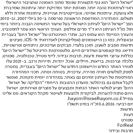
"ישראל היום" הוא גוף תקשורת שנוסד מתוך האמונה שהציבור הישראלי
ראוי לעיתונות טובה יותר, מאוזנת יותר ומדויקת יותר. עיתונות שמדברת
ולא צועקת. עיתונות אמינה, אובייקטיבית ועניינית. עיתונות אחרת וללא
תשלום. המהדורה המודפסת הראשונה פורסמה ב-30 ביולי 2007, וב-2010
הפך "ישראל היום" לעיתון הישראלי בעל שיעור החשיפה הגבוה ביותר בימי
חול. מו"ל העיתון היא ד"ר מרים אדלסון. העורך הראשי הוא עמר לחמנוביץ,
והעורך המייסד הוא עמוס רגב. אתרי האינטרנט של "ישראל היום" בעברית
ובאנגלית, כמו כן היישומונים (אפליקציות) לאנדרואיד ול-iOS, מציגים
חדשות מסביב לשעון, תוכן בלעדי, מבזקים ועדכונים, ניתוחים ופרשנויות,
וידיאו, פודקאסטים ושידורים חיים. פלטפורמות הדיגיטל של "ישראל היום"
כוללות ערוצי חדשות ודעות, תרבות ובידור, לייף סטייל, טכנולוגיה, ספורט,
כלכלה וצרכנות, בריאות, חיילים, אוכל, יהדות, תיירות ורכב. ב-2021 עלו
לאוויר האתר החדש והיישומון החדש של "ישראל היום" בעברית, במטרה
לספק לגולשים חוויה מהירה, עדכנית, בטוחה ונוחה. תכני המהדורה
המודפסת של העיתון זמינים גם באתר, במהדורה יומית מקוונת, ואפשר
לקבל אותם גם בניוזלטר. מועדון ההטבות הייחודי "הקליקה של ישראל
היום" מציע לגולשי האתר הנחות ומבצעים על מוצרים ושירותים. ישראל
היום פתוח להערות, לביקורת ולהצעות לשיפור מקהל הקוראים. פנו אלינו
במייל hayom@israelhayom.co.il.
יום רביעי, 10.6.2026
כ"ה בסיון תשפ"ו
חדשות
דעות
ספורט
ForReal
תרבות ובידור