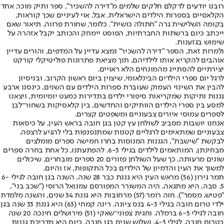
רובנו יודעים לדקלם חלקים שלמים מ"דירה להשכיר", ספר ותיק מוכר, אחד
הקלאסיים בספרות הילדים הישראלית. אבל, אוי לעיניים שכך קוראות,
בקומה השלישית גרה "חתולה כושית". כלומר, שחורת פרווה. תיאור שאם
ייכתב כיום ברשתות החברתיות, הפוסט יימחק והכותב יקבל אזהרה על
שימוש בגזענות.
ולמרות זאת, הספר "דירה להשכיר" נמצא עדיין על המדפים, והורים עדיין
אוהבים להקריא אותו לילדיהם, תוך מציאת פתרונות פוליטיקלי קורקט
יצירתיים להסתייג מהמונחים הלא ראויים.
לרגל יום ספרי הילדים הבינלאומי, שיצוין ביום ראשון הקרוב, ובניסיון
להבין את השינוי העמוק שעוברת ספרות הילדים עם השנים, כינסנו ארבע
גננות ותיקות שמקריאות סיפורי ילדים בתדירות כמעט יומיומית, ויצאנו
למסע בין ספרי הילדים הוותיקים והחדשים, בין קלאסיקות בשחור־לבן
לספרים עמוסי איורים צבעוניים ומשפטים קצרים.
אנחנו יושבות מסביב לשולחן עץ קטן בגן חובה בראש העין, על כיסאות
צבעוניים שמתאימים לרגליים קטנות שמתנפנפות בלי להגיע לרצפה.
לבקשת "שישבת", הגננות המנוסות בחרו חמישה ספרים מומלצים
מבחינתן, המותאמים לילדים בגילי 6-3. להפתעתנו, כל אחת בחרה ספרים
שונים מרעותה, כך שעל השולחן פזורים 20 ספרים מובחרים, שיכולים
למשוך את העין והדמיון של הילדים בכל התקופות, אז והיום.
תמר גירון (56) מראש העין היא גננת כבר 28 שנה, השנה בגן חובה לגילי 6-
5. סבה, היא מתגאה, היה המשורר המפורסם עמנואל הרוסי ("שכב בני",
"פטיש, מסמר"). חוה רומר (57) מרחובות היא גננת 34 שנים, והשנה מלמדת
ילדי טרום חובה בגילי 4-3 בנס ציונה. רינה קמחי (63) היא גננת 33 שנה בגן
חובה לגילי 6-5 ברמלה. וחגית צפוני־שאקי (51) מירושלים חינכה 20 שנה
בטרום חובה, לגילי 4-3, ושלוש שנים בגן חובה. כיום היא מדריכת גננות