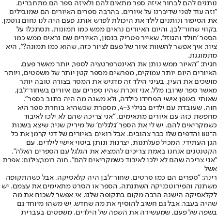
נותנים להם לבחור איזה ספר מתאים להם ולאיזה ספר הם מתחברים.
"וזה עוד לפני שדיברנו על איורים. בהרבה ספרים האיורים הם שמובילים
את הסיפור ונותנים לילד את היכולת לפרש אותו. פעם היה לנו נחום גוטמן,
בקווי שחור־לבן, והיום האיורים נראים ממש כמו תמונות. תסתכלו על
הספר 'חולד והגוזל', שאייר פטריק בנסון, האיורים שם נראים ממש כמו
ציור. איך אפשר להשוות איור של פעם לציור כזה, שהוא כמו תמונה?", היא
מתמוגגת.
חגית: "האיור ממש נותן את האינטרפרטציה לספר, יותר מאשר פעם.
האיורים היום יותר עמוקים, מפרשים מספר קטן יותר של משפטים, ויותר
מושכים את העין. בעיני הילד זה מדגיש את המסר בצורה טובה יותר
מאשר ספר שרובו מלל. אני זוכרת שהיו ספרים עם איורים בשחור־לבן,
שאותי באופן אישי הפחידו כילדה, ולא משנה מה היה כתוב בספר".
חוה, שעובדת עם ילדים בגילי 4-3, מספרת שכשהיא בוחרת ספר היא
מחפשת כזה עם איורים מתאימים. "אני צריכה שהם לא ילכו לאיבוד
כשמקריאים להם. יש לי את הספר 'גלגלים' של מיריק שניר, שיצא בשנות
ה־80 והדפים שלו כבר צהובים. אבל רואים באיורים של דני קרמן את כל
הגן העתידי, המכיל פעלתנות, יצרנות ונותן ביטוי אישי לילדים. עם
הקטנטנים אנחנו באמת צריכים להמציא את הגלגל עם הספרים האלה".
"אני צריכה שהם לא ילכו לאיבוד כשמקריאים להם". חוה רומר,צילום: אפרת
אשל
רינה: "ספרים הם כמו סרטים. שחור־לבן היה קלאסיקה, אבל כשהתקופה
משתנה והפירוטכניקה השתנתה, הספר או הסרט מתאימים את עצמם. יש
לקלאסיקה הישנה הרבה מקום בתקופה שלנו. אי אפשר לשכוח את מה
שהיה בעבר, אבל גם חשוב להוסיף את מה שחדש. יש משהו מיוחד גם
בשפה של פעם, שמעשירה את השפה של הילדים. משפטים בעברית