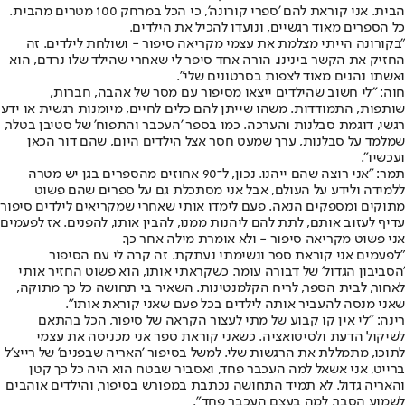
הבית. אני קוראת להם 'ספרי קורונה', כי הכל במרחק 100 מטרים מהבית.
כל הספרים מאוד רגשיים, ונועדו להכיל את הילדים.
"בקורונה הייתי מצלמת את עצמי מקריאה סיפור - ושולחת לילדים. זה
החזיק את הקשר בינינו. הורה אחד סיפר לי שאחרי שהילד שלו נרדם, הוא
ואשתו נהנים מאוד לצפות בסרטונים שלי".
חוה: "לי חשוב שהילדים ייצאו מסיפור עם מסר של אהבה, חברות,
שותפות, התמודדות. משהו שייתן להם כלים לחיים, מיומנות רגשית או ידע
רגשי, דוגמת סבלנות והערכה. כמו בספר 'העכבר והתפוח' של סטיבן בטלר,
שמלמד על סבלנות, ערך שמעט חסר אצל הילדים היום, שהם דור הכאן
ועכשיו".
תמר: "אני רוצה שהם ייהנו. נכון, ל־90 אחוזים מהספרים בגן יש מטרה
ללמידה ולידע על העולם, אבל אני מסתכלת גם על ספרים שהם פשוט
מתוקים ומספקים הנאה. פעם לימדו אותי שאחרי שמקריאים לילדים סיפור
עדיף לעזוב אותם, לתת להם ליהנות ממנו, להבין אותו, להפנים. אז לפעמים
אני פשוט מקריאה סיפור - ולא אומרת מילה אחר כך.
"לפעמים אני קוראת ספר ונשימתי נעתקת. זה קרה לי עם הסיפור
'הסביבון הגדול' של דבורה עומר. כשקראתי אותו, הוא פשוט החזיר אותי
לאחור, לבית הספר, לריח הקלמנטינות. השאיר בי תחושה כל כך מתוקה,
שאני מנסה להעביר אותה לילדים בכל פעם שאני קוראת אותו".
רינה: "לי אין קו קבוע של מתי לעצור הקראה של סיפור, הכל בהתאם
לשיקול הדעת ולסיטואציה. כשאני קוראת ספר אני מכניסה את עצמי
לתוכו, מתמללת את הרגשות שלי. למשל בסיפור 'האריה שבפנים' של רייצ'ל
ברייט, אני אשאל למה העכבר פחד, ואסביר שבטח הוא היה כל כך קטן
והאריה גדול. לא תמיד התחושה נכתבת במפורש בסיפור, והילדים אוהבים
לשמוע הסבר, למה בעצם העכבר פחד".