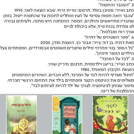
3. "העכבר והתפוח"
כתב ואייר: סטיבן בטלר. תרגום: נורית זרחי. שבא הוצאה לאור, 1995
"עכבר רואה תפוח עסיסי על העץ ומחליט לחכות עד שהתפוח ייפול, בזמן
שחבריו מתייאשים והולכים. המסר: ההמתנה היא מתנה, ולעיתים גבורה
לא נמדדת בכוח פיזי, אלא ביכולת לגייס
אורך רוח וסבלנות".
4. "ספר השטוזים של דתיה"
מאת דתיה בן דור. צייר: אבנר כץ. הוצאת מודן, 2000
"כל הספר בנוי מחרוזי מילים שיוצרים משפטים אבסורדיים, המפתחים אצל
הילדים הומור ודמיון".
5. "לבד על המרבד"
כתב ואייר: בריאן וילדסמית. תרגום: מיריק שניר.
הוצאת הקיבוץ המאוחד, 1986
"חתול מעדיף להיות לבד על המרבד, ללא חברים. האיורים המהממים
משלימים את הטקסט הקצר ומפתחים בילד את התחום הרגשי־חברתי.
סיפור שנותן לגיטימציה לצורך של ילד להיות לעיתים לבד".
ההמלצות של רינה