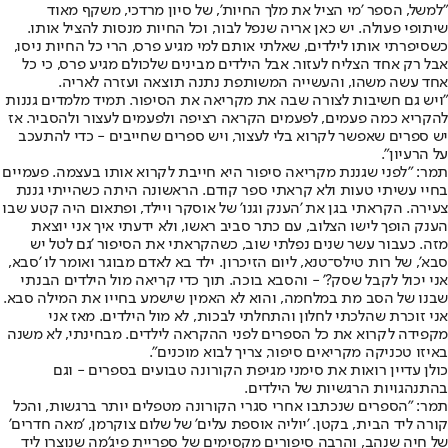
"למשל, הספר 'מי הציל את מלך החיות', של סיון מרדכי, משקף מאוד
שיתופי פעולה. יש כאן אריה שנפל לבור, וכל החיות מנסות להציל אותו.
כשסיפרתי אותו לילדים, שאלתי אותם למי מגיע פרס, הרי כל החיות ניסו,
אבל רק אחד הצליח לעזור. אבל הילדים מבינים שלכולם מגיע פרס, כי כל
אחד עשה משהו, והעשייה המשותפת נתנה תוצאה ועזרה לאריה.
"ויש גם חשיבות לצורה שבה את מקריאה את הסיפור. תמיד מלמדים גננות
להקריא כמה פעמים, לפעמים הקראה רציפה ולפעמים לעצור ולהסביר. אז
יש ספרים שאפשר לקרוא בלי לעצור, ויש ספרים שחייבים - כדי להתעכב
על הרעיון".
תמר: "לפני שגננת מקריאה סיפור היא חייבת לקרוא אותו בעצמה. פעמיים
בחיי עשיתי טעות ולא קראתי ספר קודם. הראשונה היתה כשהייתי גננת
צעירה. הקראתי בגן את 'הענק וגנו' של אוסקר ויילד, ופתאום היה קטע שבו
הענק הופך לישו הצלוב, עם כתר סביב ראשו, ולא ידעתי איך אני יוצאת
מזה. כעבור עשר שנים נפלתי שוב, כשהקראתי את הסיפור 'גם לטל יש
סבא', של רות טילס־טנא, ליום הזיכרון. ילד בא לאדם מבוגר ואומר לו 'סבא,
אני יכול לקבל שסק?' - והסבא בוכה. תוך כדי קריאה מול הילדים הבנתי
שבנו של הסב מת במלחמה, והוא לא האמין שישמע בחייו את המילה סבא.
אני זוכרת שהלכתי לחלון והתחלתי לבכות, לא מול הילדים. מאז אני
מקפידה לקרוא את כל הספרים לפני ההקראה לילדים. מבחינתי, לא משנה
באיזו טכניקה מקריאים סיפור, צריך לבוא מוכנים".
כולן עדיין רואות את סימני מגיפת הקורונה טבועים בספרים - וגם
בהתנהגויות הרגשיות של הילדים.
תמר: "הספרים שנכתבו אחרי סגרי הקורונה מטפלים יותר ברגשות, והכל
קורה ליד הבית, בקטן. 'יוליה אוספת עלים' של שלום צוקרמן, 'מאה חדרים'
של חיה שנהב, והרבה סיפורים מקסימים של ספריית פיג'מה שנוצרו ליד