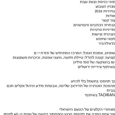
זמני כניסת וצאת שבת
מגזין השבוע
בחירות 2026
אודות
צור קשר
נבחרת הכתבים והפרשנים
מדיניות פרטיות
הצהרת נגישות
תנאי שימוש
כדאי
להכיר
שופינג, אמנות ואוכל: המרכז המתחדש של מזרח י-ם
קפיצה קטנה לחו"ל: טיילת חדשה, מיצגי אמנות, וכיכרות משופצות
בהשקעה של 100 מיליון ₪
בשיתוף עיריית ירושלים
כך תחסכו בחשמל בלי להזיע
מהפכת האנרגיה של תדיראן: שליטה, אבטחת מידע וניהול אקלים חכם
בבית
בשיתוף TADIRAN
מאחורי הקלעים של הטעם הישראלי
איך אסם הפכה את תקופת הצנע והמחסור הקשה של שנות ה-40 למותג