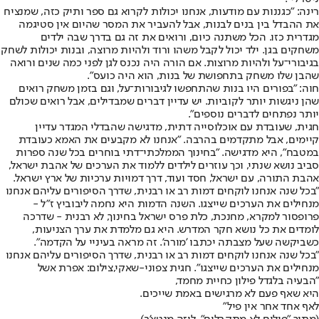
רינה: "כגננות עם מודעות, אנחנו יכולות לקרוא גם ספר ותיק כזה, שמנציח
את ההבדל בין בנים לבנות, אבל להעביר את המסר שהיום אין סטיגמה
מגדרית כזו. הכל משתנה כיום, ורואים את זה גם בדרך שבה ילדים
משחקים בגן. ילד יכול לקבל משהו ורוד ולהיות מרוצה, ובנות יכולות לשחק
בגיבורי־על ולהיות מרוצות. אם הורה היה נכנס לגן לפני כמה שנים ורואה
שהבן שלו משחק בתחפושת של בנות, הוא היה כועס".
חוה: "בפורים היו בנות שהתחפשו לגיבורות־על, וגם בזמן משחק רואים
שהן ניגשות יותר לקוביות. יש עדיין דברים שמבדילים, אבל רואים שכולם
יותר נפתחים לדברים נוספים".
חגית, שעובדת עם אוכלוסייה דתית, מדגישה שהבדלי המגדר עדיין
קיימים, אבל מתקדמים בהרבה. "אנחנו לא מקבעים את האמא כעובדת
במטבח", היא מדגישה. "בחינוך הממלכתי־דתי בוחרים בכל שנה ספרות
סביב נושא שנתי, וכך עוזרים לילדים ללמוד את הערכים של אהבת ישראל,
אהבת התורה, עם ישראל, חסד ועוד, דרך דמויות ערכיות של ארץ ישראל.
"בכל שנה אנחנו לוקחים דמות רב או רבנית, שדרך הסיפורים עליהם אנחנו
מנחילים את הערכים שייצגו. השנה הדמות היא נחמה ליבוביץ ז"ל -
פרופסור למקרא, מחנכת, כלת פרס ישראל בחינוך, לא רבנית - שדרכה
לומדים את כל נושא חקר המדרש. היא גם מלמדת את ערך הצניעות,
כשביקשה שעל מצבתה יכתבו 'מורה'. זה מראה בעיניי על הקדמה".
"בכל שנה אנחנו לוקחים דמות רב או רבנית, שדרך הסיפורים עליהם אנחנו
מנחילים את הערכים שייצגו". חגית צפוני-שאקי,צילום: אפרת אשל
"הבעיה בלגדל פילון כחיית מחמד,
היא שאף פעם לא מרגישים באמת שייכים.
לאף אחד אחר אין פיל"