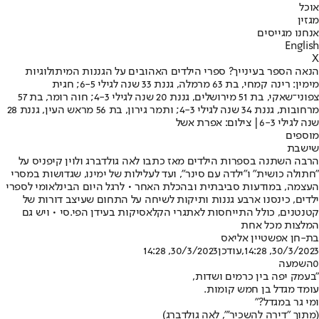
אוכל
מגזין
אנחנו מגייסים
English
X
הנאה הספר בעינייך? ספרי הילדים האהובים על הגננות המיתולוגיות
מימין: רינה קמחי, בת 63 מרמלה, גננת 33 שנה לגילי 6-5; חגית
צפוני־שאקי, בת 51 מירושלים, גננת 20 שנה לגילי 4-3; חוה רומר, בת 57
מרחובות, גננת 34 שנה לגילי 4-3; ותמר גירון, בת 56 מראש העין, גננת 28
שנה לגילי 6-3| צילום: אפרת אשל
מוספים
שישבת
הרבה השתנה בספרות הילדים מאז כתבו לאה גולדברג ולוין קיפניס על
"חתולה כושית" ו"ילדה עם סינר", ועד לעלילות של ימינו, שגדושות במסרי
העצמה, במודעות סביבתית ובהכלת האחר • לרגל היום הבינלאומי לספרי
ילדים, כינסנו ארבע גננות ותיקות לשיחה על התחום שעיצב דורות של
קטנטנים, כולל התייחסות לאתגרי הקלאסיקות בעידן הפי.סי • ויש גם
המלצות מכל אחת
בת-חן אפשטיין אליאס
30/3/2023, 14:28
,עודכן
30/3/2023, 14:28
0
השמעה
"בעמק יפה בין כרמים ושדות,
עומד מגדל בן חמש קומות.
ומי גר במגדל?"
(מתוך "דירה להשכיר'", לאה גולדברג)