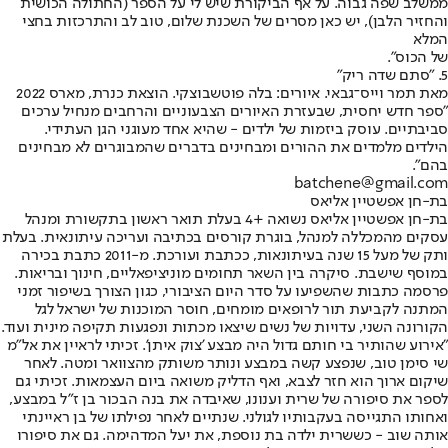
ממשלב שפה גבוה. על אף הביקורת שיש לי על הספר (החתולה הכושית
והחזיר הלבן), יש כאן מסרים של השכנת שלום, טוב לב והתרכזות בחצי
המלא
של הכוס".
5. "סתם שדה ריק"
מאת תמר וייס־גבאי. איורים: בלה פוטשבוצקי. הוצאת כנרת, מארס 2022
"ספר חדש יחסית, שבעזרת האיורים הצבעוניים והרחבים מנחיל ערכים
סביבתיים. עוסק ביזמות של ילדים - שהיא אחד מעוגני הגן העתידי.
הילדים מלמדים את ההורים ומבחינים בדברים שהמבוגרים לא מבחינים
בהם".
batchene@gmail.com
בת-חן אפשטיין אליאס
בת-חן אפשטיין אליאס נשואה +4 בעלת תואר ראשון בתקשורת ומנהל
עסקים מהמכללה למנהל, בוגרת קורסים בכתיבה ועריכה עיתונאית. בעלת
ותק של מעל 15 שנה בעיתונאות, ככתבת ועורכת. מ-2011 כתבת בכירה
במוסף שישבת. סיקרה בין השאר תחומים מוניציפאליים, חינוך ובריאות.
פרסמה כתבות שהשפיעו על סדר היום הציבורי, כגון הצורך בשיפור זמני
המתנה לקביעת תור לרופאים מומחים, חוסר המוכנות של ישראל לגל
הקורונה השני, עדויות של נשים שיצאו מכתות ונפגעות תקיפה מינית ועוד.
"אירוע שהותיר בי חותם גדול היה מבצע 'צוק איתן'. זכיתי לראיין את אל"מ
שי סימן טוב, שנפצע קשה במבצע ונותר משותק מהצוואר ומטה. לאחר
שיקום ארוך הוא חזר לצבא, ואף הדליק משואה ביום העצמאות. זכיתי גם
לספר את סיפורה של שרית וענונו, שאיבדה את בנה הבכור בן ז"ל במבצע,
ואחותו התגייסה בעקבותיו לגולני. שנתיים לאחר נפילתו של בן ראיינתי
אותה שוב - כששרית ילדה בת נוספת, את יעל המדהימה. גם את סיפורו