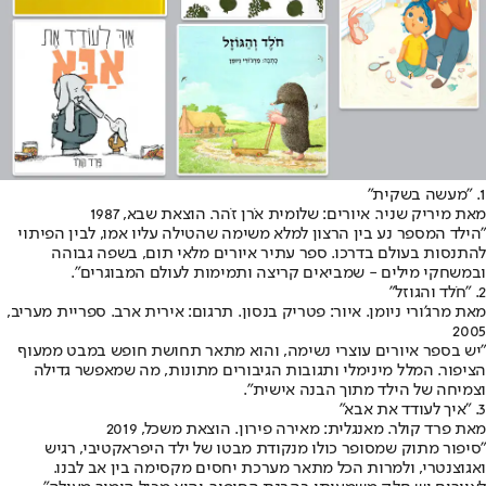
1. "מעשה בשקית"
מאת מיריק שניר. איורים: שלומית אֹרן זֹהר. הוצאת שבא, 1987
"הילד המספר נע בין הרצון למלא משימה שהטילה עליו אמו, לבין הפיתוי
להתנסות בעולם בדרכו. ספר עתיר איורים מלאי תום, בשפה גבוהה
ובמשחקי מילים - שמביאים קריצה ותמימות לעולם המבוגרים".
2. "חֹלד והגוזל"
מאת מרג'ורי ניומן. איור: פטריק בנסון. תרגום: אירית ארב. ספריית מעריב,
2005
"יש בספר איורים עוצרי נשימה, והוא מתאר תחושת חופש במבט ממעוף
הציפור. המלל מינימלי ותגובות הגיבורים מתונות, מה שמאפשר גדילה
וצמיחה של הילד מתוך הבנה אישית".
3. "איך לעודד את אבא"
מאת פרד קולר. מאנגלית: מאירה פירון. הוצאת משכל, 2019
"סיפור מתוק שמסופר כולו מנקודת מבטו של ילד היפראקטיבי, רגיש
ואגוצנטרי, ולמרות הכל מתאר מערכת יחסים מקסימה בין אב לבנו.