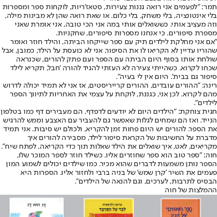
תמר: "לפעמים אני רואה גננות צעירות, סטאז'ריות, לוקחות ספר ומספרות
בלי אינטונציה, בלי משחק, בלי כלום. או שאת רואה שהן לא מבינות מילה,
וזה מעציב אותי. כששואלים אותי במה אני הכי טובה, אני אומרת שאני
מספרת סיפורים. כי אנחנו מספרות סיפורים, שחקניות.
"אם אני מחלקת לילדים תיק עם ספר שייקחו הביתה, והילד חוזר ואומר
שהוריו עדיין לא הקריאו לו את הסיפור, אני לא כועסת על הילד, כמובן, אבל
שולחת אותו בסוף היום הביתה עם הספר ועם פתק להורים, שכנראה
שכחו לקרוא. כשהייתי צעירה לא העזתי להגיד להורה 'חבל, תקריא לילד
סיפור גם בבית'. היום אין לי בעיה".
רינה: "ההורים עובדים, ההורים קרייריסטים, אז אני לא תמיד יכולה לדרוש
מהם לקרוא. לכן אני, כגננת, לוקחת על עצמי את האחריות לתיווך הספר
לילדים".
חגית צוחקת: "הילדים היום לא יודעים לדפדף. הם מעבירים דף כמו בטלפון
הנייד. ואז הם שמחים לגלות שאפשר גם להעביר עם האצבע וממש להרגיש
את הספר. להורים יש היום פחות זמן להקריא, ולכולם יש סיבות. אני תמיד
מדברת על החשיבות של הקראת סיפור לילד, מסבירה להורים איך
מקריאים, לאט, איך שואלים את הילד שאלות תוך כדי הקריאה, לפתח שיח".
חוה: "ספר טוב הוא ספר שחוזרים אליו. כשילד חוזר לספר המוכר שלו,
הספר נותן משמעות לדברים שהוא מכיר. כמו שילדים יכולים לשמוע המון
פעמים את השיר 'קרן שמש' של בניה ברבי ולחזור אליו. הספרות היא
הבסיס לתרבות, לערכים, וגם להנאה של הילדים".
ההמלצות של חוה