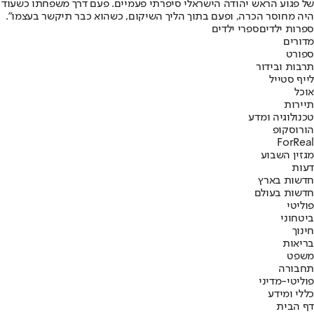
של פגוע הראש יהודה הישראלי סיפרתי פעמיים. פעם דרך משפחתו כשעוד
היה מחוסר הכרה, ופעם בתוך הליך השיקום, כשהוא כבר תיקשר בעצמו".
ספרות ילדים
ספרי ילדים
מדורים
ספורט
תרבות ובידור
לייף סטייל
אוכל
תיירות
טכנולוגיה ומדע
הורוסקופ
ForReal
מגזין השבוע
דעות
חדשות בארץ
חדשות בעולם
פוליטי
ביטחוני
חינוך
בריאות
משפט
תחבורה
פוליטי-מדיני
כללי ומידע
דף הבית