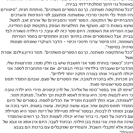
באשכול גני חינוך ממלכתי־דתי בבירה.
"ככל שהתקופה משתנה, כך גם הספרים משתנים", פותחת חגית. "סיפורים
היו תמיד כלי חינוכי מרכזי, שמשתנה ומתעצב לפי הנורמות והערכים
החברתיים של התקופה. הספר 'תמר והסביונים' של אהרון זאב, למשל,
שיצא בשנות ה־40, משקף את החלוציות ועוסק בתקופת קום המדינה,
שבה הפריחו את השממה. היום ספר כזה לא עובר, כי הילדה נשארה לבד
בבית. אבל כשמספרים אותו בתיווך הנכון ומתמקדים במסר הפרחת
השממה, זהו סיפור ערכי חינוכי וכיפי - הדבר העיקרי שאנחנו מצפות
שיהיה בסיפור".
"ככל שהתקופה משתנה, כך גם הספרים משתנים". תמר גירון,צילום: אפרת
אשל
רינה: "כשאני בוחרת ספר אני חושבת שיש בו חלק ממני, מהרגשות שלי,
מהדברים שעברתי בילדותי ובחיי הבוגרים. אם אני מתחברת לספר, אני
יכולה להעביר אותו בצורה חזקה יותר לילדים".
הן זוכרות, ולא בהכרח לטובה, את הספרים של פעם, שבהם המגדר תפס
מקום סטריאוטיפי מאוד.
"שימו לב איך בספר 'כוסו של אליהו', של לוין קיפניס, מירי היא ילדה טובה
כי היא לובשת סינר, היא עוזרת לאמא לנקות וכך הלאה", מגחכת תמר.
"לעומתה, אבא הולך למטבח ומוריד את הכלים לפסח. בספרים של היום
המגדר תופס מקום אחר. אבא עושה קוקיות, עושה בושות, רועי בוכה או
עצוב ומותר לו לבכות, ובספר 'איילת מטיילת' של רינת הופר היא מטיילת
עם ג'ירפה על האף, כי ברור שהיא יכולה לעשות הכל. כך רואים שהמגדר
שינה את פניו. אני גננת בגן חילוני, ובניגוד לעבר, היום אין אמא או אבא של
שבת אלא 'מקבלי השבת', והצמידים שמקבלים עם ברכות הם בצבע
ניטרלי".