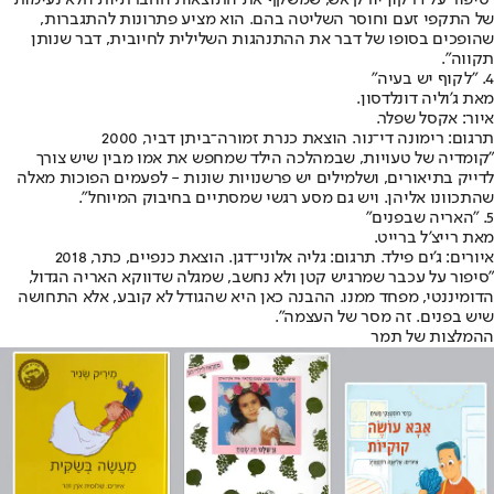
"סיפור על דרקון יורק אש, שמשקף את התוצאות החברתיות הלא נעימות
של התקפי זעם וחוסר השליטה בהם. הוא מציע פתרונות להתגברות,
שהופכים בסופו של דבר את ההתנהגות השלילית לחיובית, דבר שנותן
תקווה".
4. "לקוף יש בעיה"
מאת ג'וליה דונלדסון.
איור: אקסל שפלר.
תרגום: רימונה די־נור. הוצאת כנרת זמורה־ביתן דביר, 2000
"קומדיה של טעויות, שבמהלכה הילד שמחפש את אמו מבין שיש צורך
לדייק בתיאורים, ושלמילים יש פרשנויות שונות - לפעמים הפוכות מאלה
שהתכוונו אליהן. ויש גם מסע רגשי שמסתיים בחיבוק המיוחל".
5. "האריה שבפנים"
מאת רייצ'ל ברייט.
איורים: ג'ים פילד. תרגום: גליה אלוני־דגן. הוצאת כנפיים, כתר, 2018
"סיפור על עכבר שמרגיש קטן ולא נחשב, שמגלה שדווקא האריה הגדול,
הדומיננטי, מפחד ממנו. ההבנה כאן היא שהגודל לא קובע, אלא התחושה
שיש בפנים. זה מסר של העצמה".
ההמלצות של תמר