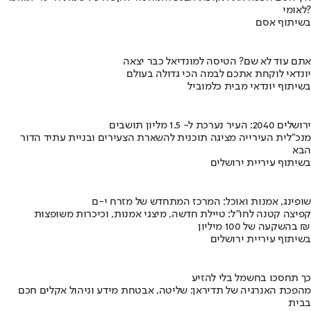
לאומי?
בשיתוף אסם
אתם עוד לא שם? הטיסה למונדיאל כבר יצאה
יונדאי לוקחת אתכם לבמה הכי גדולה בעולם
בשיתוף יונדאי מבית כלמוביל
ירושלים 2040: העיר נערכת ל- 1.5 מליון תושבים
מנכ"לית העירייה מציגה תוכנית להשארת הצעירים ובניית עתיד הדור
הבא
בשיתוף עיריית ירושלים
שופינג, אמנות ואוכל: המרכז המתחדש של מזרח י-ם
קפיצה קטנה לחו"ל: טיילת חדשה, מיצגי אמנות, וכיכרות משופצות
בהשקעה של 100 מיליון ₪
בשיתוף עיריית ירושלים
כך תחסכו בחשמל בלי להזיע
מהפכת האנרגיה של תדיראן: שליטה, אבטחת מידע וניהול אקלים חכם
בבית