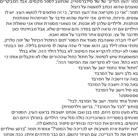
כמו "העץ הנדיב" של של סילברסטיין, שנחשב לספר מקסים, אבל המבקרים
טוענים שהוא נכתב למעשה על ניצול.
תמר: "אני כן מקריאה את 'העץ הנדיב', כי זה מתאים לי לנושא העץ. יש לו
ענפים, פירות, פרחים. אני יודעת שהוא מדבר על האימהות שנותנות
ונותנות, ולילדים שלהן לא אכפת. אז כשאני מספרת אותו אני שואלת את
הילדים אם זה נראה להם בסדר, והם אומרים שלא. אבל מבחינתי כאן
מדובר על עץ, ובמקום אחר מדובר על אמא ואבא.
"יש לי חברה שאוהבת מאוד את הספר 'תום החתול הכחול' של יפה טלרק.
נתתי אותו לילד בגן, והוא אמר לי שזה עושה לו סיוטים בלילה. ואז הבנתי
שאני לא יכולה להקריא את הסיפור, לא בגלל הילד הזה, אלא בגלל
המשמעות שיש לסיפור, על חתול כחול שההורים שלו לא מקבלים אותו כי
הוא כחול. ואני לא מקריאה את הסיפור הזה".
"חתול אחד נחמד ישב על המרבד
בא כלב וישב על המרבד
באה עז וישבה על המרבד
באה פרה וישבה על המרבד
בא פיל וישב על המרבד
פססססט!
חתול אחד נחמד, ישב על המרבד, לבד"
(מתוך "לבד על המרבד", בריאן וילדסמית)
בלא מעט גנים היום, כמו בגן שבו אנחנו יושבות בראש העין, הספרים
מונחים בספרייה כשהכריכה כולה מול עיני הילדים. במהלך היום הם
ניגשים, בוחנים את הכריכה ובוחרים סיפור בהתאם לה.
"את יודעת איזו חשיבות יש לכריכה של הספר?" אומרת תמר. "ברגע שילדים
רואים את כל הכריכה, עם הציור והשם, הם כבר מזדהים איתו. ככה אנחנו