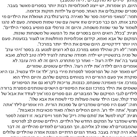
(מתוך "פילים לא מתקבלים", ליזה מנטצ'ב)
היום, הן אומרות, יש ייצוג לאוכלוסיות רבות יותר בספרים מאשר בעבר.
ספרים שמקבלים את האחר, ספרים על ילדות חזקות וכדומה.
תמר: "כשאני מרימה ספר של מאירה ברנע־גולדברג ושואלת את הילדים מי
כתב אותו, הם כבר מבינים שזו אישה עם שני שמות משפחה. פעם לא נהגו
לשמור על שני שמות משפחה, והיום זה נורמלי וגם מופיע בספרי הילדים".
חגית: "בכלל, רואים היום בספרים את כל הנושא של משפחות שונות.
המקום של אבא ואמא, קידום אוכלוסיות מוחלשות או לגעור בגזענות. פעם
היו יותר דידקטיים, היום שמים את הילד יותר במרכז".
תמר: "לא רק שהילד ממש במרכז, גם לא רוצים לפגוע בו. בספר 'ויהי ערב'
של פניה ברגשטיין יש ילדה חמודה שרצתה להגיד לילה טוב לכולם, ואבא
גוער בה 'את ילדה רעה' - ואחר כך מתחרט. היום זה לא היה עובר. לא
אומרים היום לילדה 'את ילדה רעה'. הילדים עטופים, שמורים.
"יש מאמר יפה של הפרופסור לספרות מירי ברוך, 'ילד אז ילד עכשיו', ובו היא
סוקרת איך פעם ההורים היו בטוחים במקום שלהם, והיום הילד הוא
במרכז. אני מאמינה שאנחנו, כגננות, צריכות לקרוא גם את הסיפורים
ששמים את הילד במרכז וגם את הסיפורים הישנים שנותנים מסגרת ברורה
לילדים לגבי המיקום של המבוגרים. וגם ספרים כמו 'איך לעודד את אבא' של
פרד קולר, שבו הילד עושה פעולות כדי לשמח את אבא שלו".
חוה: "פעם היו ספרים שמדברים על סמכות הורית. היו אומרים לילד 'אתה
חצוף', 'אתה ילד רע'. היום המילים האלה מאוד מכאיבות וכואבות".
חגית: "קחו למשל את 'סתם שדה ריק' של תמר וייס־גבאי. זו דוגמה לספר
חדש שמדבר על המקום החדש של הילדים. הילדים שמים לב לפרטים
שהמבוגרים לא שמו לב אליהם, וכך המבוגרים לומדים מהילדים. זה דבר
שלא היה קורה בעבר. באחד הגנים הדתיים הגננת אמרה שהילדים עלולים