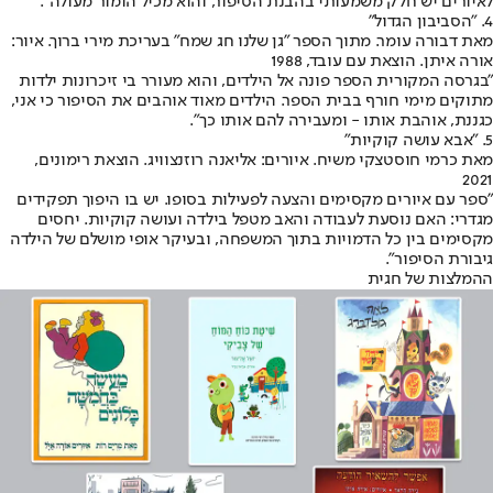
לאיורים יש חלק משמעותי בהבנת הסיפור, והוא מכיל הומור מעולה".
4. "הסביבון הגדול"
מאת דבורה עומר. מתוך הספר "גן שלנו חג שמח" בעריכת מירי ברוך. איור:
אורה איתן. הוצאת עם עובד, 1988
"בגרסה המקורית הספר פונה אל הילדים, והוא מעורר בי זיכרונות ילדות
מתוקים מימי חורף בבית הספר. הילדים מאוד אוהבים את הסיפור כי אני,
כגננת, אוהבת אותו - ומעבירה להם אותו כך".
5. "אבא עושה קוקיות"
מאת כרמי חוסטצקי משיח. איורים: אליאנה רוזנצוויג. הוצאת רימונים,
2021
"ספר עם איורים מקסימים והצעה לפעילות בסופו. יש בו היפוך תפקידים
מגדרי: האם נוסעת לעבודה והאב מטפל בילדה ועושה קוקיות. יחסים
מקסימים בין כל הדמויות בתוך המשפחה, ובעיקר אופי מושלם של הילדה
גיבורת הסיפור".
ההמלצות של חגית