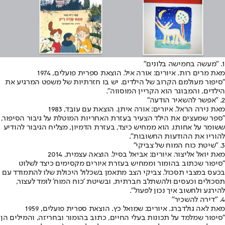
1. "מעשה בחמישה בלונים"
מאת מרים רות. איורים: אורה איל. הוצאת ספרית פועלים, 1974
"סיפור מעולמם הקרוב של הילדים. יש בו חזרתיות של משפט המרגיע את
הילדים, והמבוגר הוא הקריין המוסווה".
2. "אפשר להשאיר הודעה"
מאת נירה הראל. איורים: אורה איתן. הוצאת עם עובד, 1983
"ספר שמעצים את הילד הצעיר בעזרת האחריות המוטלת על גיבור הסיפור,
ששומר על אחותו. הוא ממחיש כיצד, בעזרת הדמיון, מצליח הגיבור להודיע
להוריו את ההודעות החשובות".
3. "שיטת כוח המוח של צביקי"
מאת יואל אליצור. איורים: אביאל בסיל. הוצאה עצמית, 2014
"סיפור שכתוב בהומור וממחיש בעזרת איורים מקסימים כיצד לשלוט
בכעס במצבי תסכול. צביקי הצב מתאמן בשכלול היכולת שלו להתמודד עם
תסכולים וכעסים ולהשתלב חברתית, ובשיטת 'כוח המוח' לומד לעצור,
להירגע ולחשוב איך נכון לפעול".
4. "דירה להשכיר"
מאת לאה גולדברג. איורים: שמואל כץ. הוצאת ספרית פועלים, 1959
"סיפור שמלמד על תכונות בעלי החיים, כתוב בהומור ובחריזה, והמילים הן