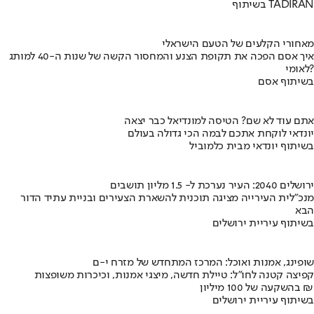
בשיתוף TADIRAN
מאחורי הקלעים של הטעם הישראלי
איך אסם הפכה את תקופת הצנע והמחסור הקשה של שנות ה-40 למותג
לאומי?
בשיתוף אסם
אתם עוד לא שם? הטיסה למונדיאל כבר יצאה
יונדאי לוקחת אתכם לבמה הכי גדולה בעולם
בשיתוף יונדאי מבית כלמוביל
ירושלים 2040: העיר נערכת ל- 1.5 מליון תושבים
מנכ"לית העירייה מציגה תוכנית להשארת הצעירים ובניית עתיד הדור
הבא
בשיתוף עיריית ירושלים
שופינג, אמנות ואוכל: המרכז המתחדש של מזרח י-ם
קפיצה קטנה לחו"ל: טיילת חדשה, מיצגי אמנות, וכיכרות משופצות
בהשקעה של 100 מיליון ₪
בשיתוף עיריית ירושלים