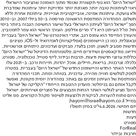
"ישראל היום" הוא גוף תקשורת שנוסד מתוך האמונה שהציבור הישראלי
ראוי לעיתונות טובה יותר, מאוזנת יותר ומדויקת יותר. עיתונות שמדברת
ולא צועקת. עיתונות אמינה, אובייקטיבית ועניינית. עיתונות אחרת וללא
תשלום. המהדורה המודפסת הראשונה פורסמה ב-30 ביולי 2007, וב-2010
הפך "ישראל היום" לעיתון הישראלי בעל שיעור החשיפה הגבוה ביותר בימי
חול. מו"ל העיתון היא ד"ר מרים אדלסון. העורך הראשי הוא עמר לחמנוביץ,
והעורך המייסד הוא עמוס רגב. אתרי האינטרנט של "ישראל היום" בעברית
ובאנגלית, כמו כן היישומונים (אפליקציות) לאנדרואיד ול-iOS, מציגים
חדשות מסביב לשעון, תוכן בלעדי, מבזקים ועדכונים, ניתוחים ופרשנויות,
וידיאו, פודקאסטים ושידורים חיים. פלטפורמות הדיגיטל של "ישראל היום"
כוללות ערוצי חדשות ודעות, תרבות ובידור, לייף סטייל, טכנולוגיה, ספורט,
כלכלה וצרכנות, בריאות, חיילים, אוכל, יהדות, תיירות ורכב. ב-2021 עלו
לאוויר האתר החדש והיישומון החדש של "ישראל היום" בעברית, במטרה
לספק לגולשים חוויה מהירה, עדכנית, בטוחה ונוחה. תכני המהדורה
המודפסת של העיתון זמינים גם באתר, במהדורה יומית מקוונת, ואפשר
לקבל אותם גם בניוזלטר. מועדון ההטבות הייחודי "הקליקה של ישראל
היום" מציע לגולשי האתר הנחות ומבצעים על מוצרים ושירותים. ישראל
היום פתוח להערות, לביקורת ולהצעות לשיפור מקהל הקוראים. פנו אלינו
במייל hayom@israelhayom.co.il.
יום חמישי, 4.6.2026
י"ט בסיון תשפ"ו
חדשות
דעות
ספורט
ForReal
תרבות ובידור