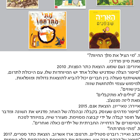
1. "מי הציל את מלך החיות?"
מאת סיון מרדכי.
איורים: נעם שמש. הוצאת כתר הפצות, 2010
"סיפור הצלה שמדגיש שלכל אחד יש המיוחדות שלו, עם היכולת לתרום,
וששיתוף פעולה בין חברים יכול להביא לתוצאות גדולות ומופלאות,
למימוש עצמי ולתחושת שווה
בין שווים".
2. "פילים לא מתקבלים"
מאת ליזה מנטצ'ב.
איירה: טאי־יון. הוצאת אגם, 2015
"סיפור מדהים שעוסק בקבלה ובהכלה של האחר, מדגיש את השונה ומדבר
על חוסר קבלה על ידי קבוצה מסוימת. מעורר שיח, במיוחד לנוכח
הסיפורים על הדחייה החברתית של ילדים כאלה ואחרים".
3. "מתי מתרתח!"
כתב ואייר: רוברט סטרלינג. תרגום: ארז אשרוב. הוצאת כתר ספרים, 2017