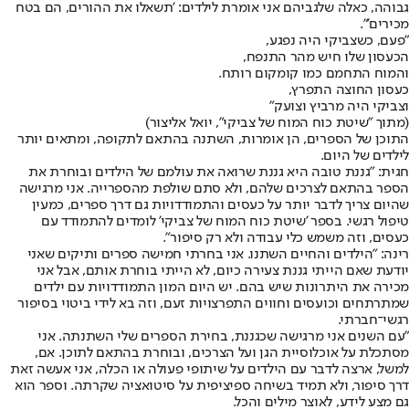
גבוהה, כאלה שלגביהם אני אומרת לילדים: 'תשאלו את ההורים, הם בטח
מכירים'".
"פעם, כשצביקי היה נפגע,
הכעסון שלו חיש מהר התנפח,
והמוח התחמם כמו קומקום רותח.
כעסון החוצה התפרץ,
וצביקי היה מרביץ וצועק"
(מתוך "שיטת כוח המוח של צביקי", יואל אליצור)
התוכן של הספרים, הן אומרות, השתנה בהתאם לתקופה, ומתאים יותר
לילדים של היום.
חגית: "גננת טובה היא גננת שרואה את עולמם של הילדים ובוחרת את
הספר בהתאם לצרכים שלהם, ולא סתם שולפת מהספרייה. אני מרגישה
שהיום צריך לדבר יותר על כעסים והתמודדויות גם דרך ספרים, כמעין
טיפול רגשי. בספר 'שיטת כוח המוח של צביקי' לומדים להתמודד עם
כעסים, וזה משמש כלי עבודה ולא רק סיפור".
רינה: "הילדים והחיים השתנו. אני בחרתי חמישה ספרים ותיקים שאני
יודעת שאם הייתי גננת צעירה כיום, לא הייתי בוחרת אותם, אבל אני
מכירה את היתרונות שיש בהם. יש היום המון התמודדויות עם ילדים
שמתרתחים וכועסים וחווים התפרצויות זעם, וזה בא לידי ביטוי בסיפור
רגשי־חברתי.
"עם השנים אני מרגישה שכגננת, בחירת הספרים שלי השתנתה. אני
מסתכלת על אוכלוסיית הגן ועל הצרכים, ובוחרת בהתאם לתוכן. אם,
למשל, ארצה לדבר עם הילדים על שיתופי פעולה או הכלה, אני אעשה זאת
דרך סיפור, ולא תמיד בשיחה ספיציפית על סיטואציה שקרתה. וספר הוא
גם מצע לידע, לאוצר מילים והכל.