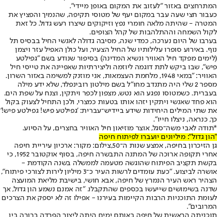
המתרחצים באזור "לעזוב את המקום באופן מיידי".
כעבור חצי שעה עבר במקום יעף של מטוסי תקיפה, שהנמיך והפציץ את
המטרה - שהיתה מלאה חומרי נפץ וזיקוקים שיצרו רעש גדול. כל זאת
לקול השמחה וההתלהבות של קהל הצופים.
בערבו של היום נערכה, כמדי שנה, מסיבה גדולה לאנשי החיל בבסיס תל
נוף. באירוע סופרו עלילותיו של החיל הצעיר, ועל כולן האפיל עזר ויצמן
(לימים מפקד חיל האוויר ונשיא המדינה) בסיפור שנודע בשם "גפילטע
פיש", שבו ביקש לתת דוגמה ליוזמה וליצירתיות שאפיינה את טייסי חיל
האוויר: "במאי 1948, מלחמת העצמאות, אני מוזנק למשימה באזור השרון.
מספר 2 שלי היה מתנדב מחו"ל בשם מילטון רובינפלד, שלא ידע מילה
בעברית. כשמטוסו נפגע הוא נטש, מצפון לכפר ויתקין, וצנח על שפת הים.
הוא פחד שאנשי ויתקין יזהו אותו בטעות כמצרי, ולכן התחיל לצעוק בקול
את שתי המילים היחידות שידע ביידיש־עברית: 'גפילטע פיש! גפילטע פיש!'
כך, כנראה, ניצלו חייו".
*תודה לאבי משה־סגל, אוצר מוזיאון חיל האוויר בחצרים, על הסיוע.
"הון גדול": מיליונים יועברו לפיתוח חיפה
גן הזיכרון בחיפה, אמצע שנות ה־50,צילום: מקור: ארכיון עיריית חיפה
אחרי תקופה ארוכה של המתנה התבשרה חיפה, בסוף אוקטובר 1952, כי
בקשת תקציב הפיתוח שהוגשה מטעמה לממשלה בשנה הקודמת -
אושרה לביצוע. "כעת עומדים לרשות העיר כ־3 מיליון לירות לצורכי פיתוח",
הצהיר ראש העיר הנמרץ של חיפה, אבא חושי, בישיבת מליאת המועצה
שדנה בשימושים שייעשו בכספים שהתקבלו. "זה אמנם נשמע הון גדול, אך
לעומת התוכניות הרבות הקיימות בעירנו - אפילו זה לא יספק את הצרכים
המרובים".
תוכניתה הראשית של חיפה באותם ימים היתה ליצור הפרדה ברורה בין