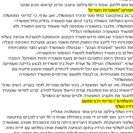
פרסום ללחם, שנות ה־50,צילום: עיצוב: פרנץ קראוס. מכון שנקר
יפורקו "משטרות השרים"
ב־24 באוקטובר 1952 מסר מזכיר הממשלה, זאב שרף, כי "בדיוני הממשלה
היום הועלתה השאלה בדבר קיום אגף משטרה בחלק גדול ממשרדי
הממשלה. מדובר במשטרה שכפופה לשר שעומד בראש המשרד, ולא
למשרד המשטרה הממשלתי הכללי".
שרף הסביר שבזמנו נדרש משרד הקיצוב והאספקה למערכת אכיפה בעלת
סמכויות כדי לייצב את המשק תחת משטר הצנע, ומערכת האכיפה קיבלה
את התואר "משטרת הצנע" - שבוטלה כשמשרד הצנע נסגר וסמכויותיו
חולקו בין משרד החקלאות למשרד המסחר והתעשייה.
"אך במהלך הזמן התאהבו השרים באגף משטרה תחת חסותם", הסביר
שרף. "הממשלה הטילה על ועדת ייעול בין־משרדית לבצע בדיקה מעמיקה
בכל משרד, ולקבוע אם יוכל להמשיך להחזיק לעצמו מנגנון פיקוח עם
סמכות משטרתית, או לבטלו ולמשוך שירותים ממשרד המשטרה
הממשלתי".
לשאלה מה יש לשר המשטרה, בכור שלום שטרית, לומר בעניין, השיב שרף:
"ראשית נבחן את מסקנות ועדת הייעול ונפעל לפיהן. קרוב לוודאי שנצטרך
לתגבר את תקציב המשטרה ולגייס שוטרים נוספים".
הנעלמים / פריטי רכב מפעם
רדיו נשלף
רדיו נשלף,צילום: ארכיון אתר נוסטלגיה אונליין
רדיו רכב הפך לפריט די נפוץ בתחילת שנות ה־70 וקרץ לגנבים בתקופה
שלפני האזעקות. תשובת היצרנים היתה גרסה מהפכנית משהו, שאפשרה
לנהג לשלוף את הרדיו בתום הנסיעה ולשאת אותו במלואו עם ידית נוחה