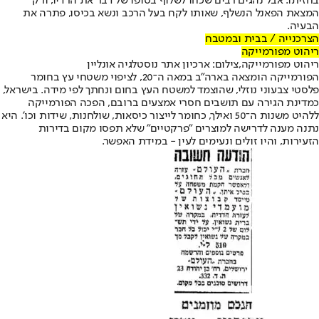
בחזיתו. אבל נהגים רבים שכחו לשלוף בסופו של דבר את הרדיו, ורק
המצאת הפאנל הנשלף, שאותו לקח בעל הרכב ונשא בכיסו, פתרה את
הבעיה.
הצרכנייה / בבית ובמטבח
ריהוט מפורמייקה
ריהוט מפורמייקה,צילום: ארכיון אתר נוסטלגיה אונליין
הפורמייקה הומצאה בארה"ב במאה ה־20, לציפוי משטחי עץ בחומר
פלסטי צבעוני נוזלי, שהוצמד למשטח העץ בחום ונחתך לפי מידה. בישראל,
כמדינת הגירה עם תושבים חסרי אמצעים ברובם, הפכה הפורמייקה
ללהיט משנות ה־50 ואילך, כחומר לייצור כיסאות, שולחנות, שידות וכו'. היא
נתנה מענה לדרישה למוצרים "פרקטיים" שלא תפסו מקום בדירות
הזעירות, והיו זולים ונעימים לעין - במידת האפשר.