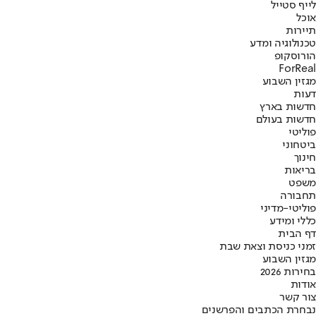
לייף סטייל
אוכל
תיירות
טכנולוגיה ומדע
הורוסקופ
ForReal
מגזין השבוע
דעות
חדשות בארץ
חדשות בעולם
פוליטי
ביטחוני
חינוך
בריאות
משפט
תחבורה
פוליטי-מדיני
כללי ומידע
דף הבית
זמני כניסת וצאת שבת
מגזין השבוע
בחירות 2026
אודות
צור קשר
נבחרת הכתבים והפרשנים