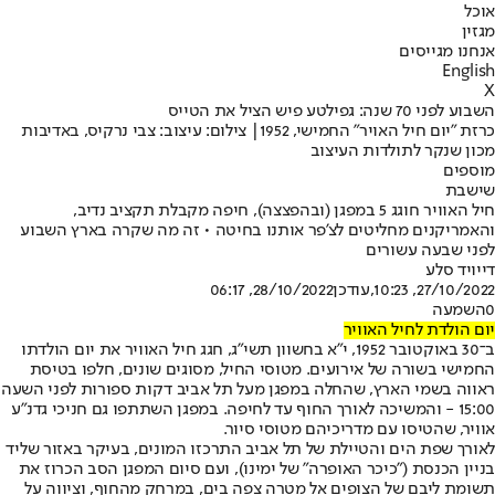
אוכל
מגזין
אנחנו מגייסים
English
X
השבוע לפני 70 שנה: גפילטע פיש הציל את הטייס
כרזת "יום חיל האויר" החמישי, 1952| צילום: עיצוב: צבי נרקיס, באדיבות
מכון שנקר לתולדות העיצוב
מוספים
שישבת
חיל האוויר חוגג 5 במפגן (ובהפצצה), חיפה מקבלת תקציב נדיב,
והאמריקנים מחליטים לצ'פר אותנו בחיטה • זה מה שקרה בארץ השבוע
לפני שבעה עשורים
דייויד סלע
27/10/2022, 10:23
,עודכן
28/10/2022, 06:17
0
השמעה
יום הולדת לחיל האוויר
ב־30 באוקטובר 1952, י"א בחשוון תשי"ג, חגג חיל האוויר את יום הולדתו
החמישי בשורה של אירועים. מטוסי החיל, מסוגים שונים, חלפו בטיסת
ראווה בשמי הארץ, שהחלה במפגן מעל תל אביב דקות ספורות לפני השעה
15:00 - והמשיכה לאורך החוף עד לחיפה. במפגן השתתפו גם חניכי גדנ"ע
אוויר, שהטיסו עם מדריכיהם מטוסי סיור.
לאורך שפת הים והטיילת של תל אביב התרכזו המונים, בעיקר באזור שליד
בניין הכנסת ("כיכר האופרה" של ימינו), ועם סיום המפגן הסב הכרוז את
תשומת ליבם של הצופים אל מטרה צפה בים, במרחק מהחוף, וציווה על