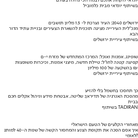
יונדאי לוקחת אתכם לבמה הכי גדולה בעולם
בשיתוף יונדאי מבית כלמוביל
ירושלים 2040: העיר נערכת ל- 1.5 מליון תושבים
מנכ"לית העירייה מציגה תוכנית להשארת הצעירים ובניית עתיד הדור
הבא
בשיתוף עיריית ירושלים
שופינג, אמנות ואוכל: המרכז המתחדש של מזרח י-ם
קפיצה קטנה לחו"ל: טיילת חדשה, מיצגי אמנות, וכיכרות משופצות
בהשקעה של 100 מיליון ₪
בשיתוף עיריית ירושלים
כך תחסכו בחשמל בלי להזיע
מהפכת האנרגיה של תדיראן: שליטה, אבטחת מידע וניהול אקלים חכם
בבית
בשיתוף TADIRAN
מאחורי הקלעים של הטעם הישראלי
איך אסם הפכה את תקופת הצנע והמחסור הקשה של שנות ה-40 למותג
לאומי?