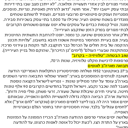
אזורי מגורים לבין אזורי תעשייה ומלאכה. "לא ייתכן מצב שבו בתי דירות
ובתי עסק יישבו יחד", אמר חושי. "נדאג להרחיק מאפיות, נגריות, מוסכים,
מסגריות ועסקים סיטונאיים מרובעי מגורים, ונעמיד לרשותם שטחים
מוגדרים בשטח שיפוט העיר, שיכילו עד 1,000 בתי עסק בשכירות סבירה.
מנגד, נטיל קנסות כבדים על עסקים שלא יפנו עצמם משטחים הקרובים
לבתי מגורים בפרק הזמן שתקבע העירייה".
חלק אחר מהכספים שיגיעו, כך נמסר, יופנו להרחבת התשתית החינוכית
בעיר, וגם בעיית המחסור במיטות אשפוז תובא בחשבון. "עלויות תכנון
ההקמה של בית חולים על הכרמל כבר תוקצבו, לצד הקמת גן עירוני מרכזי,
כמתוקנות שבערי העולם" (לימים "גן הזיכרון", שהוקם מול בניין העירייה).
שוב הבטחה: "טלוויזיה - בקרוב"
פרסומת לרכישת מקלט טלוויזיה, שנות ה־70,
תבואה מארה"ב לאופים
ב־27 באוקטובר 1952 נשלחה ממיניסטריון החקלאות האמריקני הודעה
חשובה לגורמים המוסמכים בארץ: "מאחר שמלאי התבואה וזרעי השמנים
בארה"ב עומד על יותר ממיליון טונות - נפריש לישראל הקצאה נוספת
מעבר למה שכבר נקבע, וישראל תקבל בחודשים הקרובים 90 אלף טונות
חיטה, גרעיני תירס, שיבולת שועל, שעורה, זרעי פשתן, פולי סויה ודוחן".
הודעת ארה"ב הביאה הקלה גדולה לתעשיית הלחם והאפייה, שבאותם
ימים אסור היה לה בצו לייצר לחמים מוארכים (שנקראו "לחם ארוך") אלא
"לחמים עגולים" בלבד, שהיו חסכוניים יותר בחומר הגלם ובאנרגיית
האפייה.
שלושה ימים אחרי פרסום ההודעה מארה"ב הכריז הממונה על המזונות
בארץ על התרת הצו, ו"כעת יכול כל אופה לאפות כרצונו, עד להודעה
חדשה".