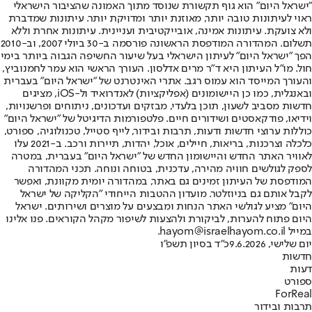
"ישראל היום" הוא גוף תקשורת שנוסד מתוך האמונה שהציבור הישראלי
ראוי לעיתונות טובה יותר, מאוזנת יותר ומדויקת יותר. עיתונות שמדברת
ולא צועקת. עיתונות אמינה, אובייקטיבית ועניינית. עיתונות אחרת וללא
תשלום. המהדורה המודפסת הראשונה פורסמה ב-30 ביולי 2007, וב-2010
הפך "ישראל היום" לעיתון הישראלי בעל שיעור החשיפה הגבוה ביותר בימי
חול. מו"ל העיתון היא ד"ר מרים אדלסון. העורך הראשי הוא עמר לחמנוביץ,
והעורך המייסד הוא עמוס רגב. אתרי האינטרנט של "ישראל היום" בעברית
ובאנגלית, כמו כן היישומונים (אפליקציות) לאנדרואיד ול-iOS, מציגים
חדשות מסביב לשעון, תוכן בלעדי, מבזקים ועדכונים, ניתוחים ופרשנויות,
וידיאו, פודקאסטים ושידורים חיים. פלטפורמות הדיגיטל של "ישראל היום"
כוללות ערוצי חדשות ודעות, תרבות ובידור, לייף סטייל, טכנולוגיה, ספורט,
כלכלה וצרכנות, בריאות, חיילים, אוכל, יהדות, תיירות ורכב. ב-2021 עלו
לאוויר האתר החדש והיישומון החדש של "ישראל היום" בעברית, במטרה
לספק לגולשים חוויה מהירה, עדכנית, בטוחה ונוחה. תכני המהדורה
המודפסת של העיתון זמינים גם באתר, במהדורה יומית מקוונת, ואפשר
לקבל אותם גם בניוזלטר. מועדון ההטבות הייחודי "הקליקה של ישראל
היום" מציע לגולשי האתר הנחות ומבצעים על מוצרים ושירותים. ישראל
היום פתוח להערות, לביקורת ולהצעות לשיפור מקהל הקוראים. פנו אלינו
במייל hayom@israelhayom.co.il.
יום שלישי, 9.6.2026
כ"ד בסיון תשפ"ו
חדשות
דעות
ספורט
ForReal
תרבות ובידור