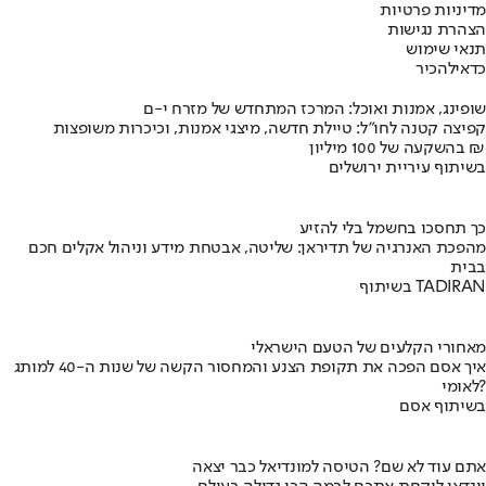
מדיניות פרטיות
הצהרת נגישות
תנאי שימוש
כדאי
להכיר
שופינג, אמנות ואוכל: המרכז המתחדש של מזרח י-ם
קפיצה קטנה לחו"ל: טיילת חדשה, מיצגי אמנות, וכיכרות משופצות
בהשקעה של 100 מיליון ₪
בשיתוף עיריית ירושלים
כך תחסכו בחשמל בלי להזיע
מהפכת האנרגיה של תדיראן: שליטה, אבטחת מידע וניהול אקלים חכם
בבית
בשיתוף TADIRAN
מאחורי הקלעים של הטעם הישראלי
איך אסם הפכה את תקופת הצנע והמחסור הקשה של שנות ה-40 למותג
לאומי?
בשיתוף אסם
אתם עוד לא שם? הטיסה למונדיאל כבר יצאה