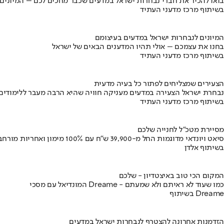
בואו להכיר את חברי נבחרות ישראל במדעים שכבר מחכים לכם – המיונים
בשיתוף מרכז מדעני העתיד
המיונים לנבחרות ישראל במדעים בעיצומם
בחנו את עצמכם – אולי תהיו המדענים הבאים של ישראל
בשיתוף מרכז מדעני העתיד
הצעירים שמצליחים לפתור כל בעיה מדעית
נבחרת ישראל הצעירה במדעים מעניקה חוויה שהיא הרבה מעבר ללימודים
בשיתוף מרכז מדעני העתיד
מסיירת מטכ"ל לחנייה שלכם
סיאט ויונדאי מדוגמות החל מ-39,900 ש״ח עם 100% מימון ואחריות מורחבת
בשיתוף אלדן
המקום הכי טוב באיצטדיון - שלכם
המונדיאל עם מסכי Dreame - כמו שעוד לא ראיתם ולא שמעתם
בשיתוף Dreame
הזדמנות אחרונה להצטרף לנבחרות ישראל במדעים