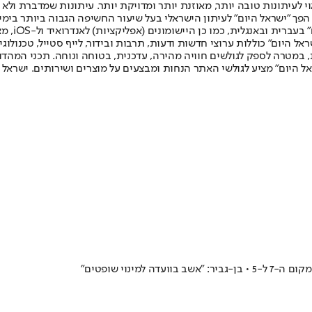
לעיתונות טובה יותר, מאוזנת יותר ומדויקת יותר. עיתונות שמדברת ולא צ
שלום. המהדורה המודפסת הראשונה פורסמה ב-30 ביולי 2007, וב-2010 הפך "ישראל היום" לעיתון הישראלי בעל שי
לחמנוביץ,
ל היום" כוללות ערוצי חדשות ודעות, תרבות ובידור, לייף סטייל, טכנולוגיה
ברית, במטרה לספק לגולשים חוויה מהירה, עדכנית, בטוחה ונוחה. תכני המה
ל היום" מציע לגולשי האתר הנחות ומבצעים על מוצרים ושירותים. ישראל 
ינוי שופטים"