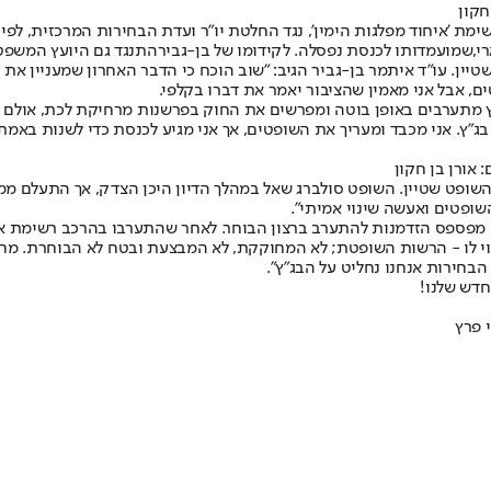
חקון
רשימת 'איחוד מפלגות הימין', נגד החלטת יו"ר ועדת הבחירות המרכזית, ל
י,
שמועמדותו לכנסת נפסלה
. לקידומו של בן-גביר
התנגד גם היועץ המשפט
ין. עו"ד איתמר בן-גביר הגיב: "שוב הוכח כי הדבר האחרון שמעניין את בג
, אבל אני מאמין שהציבור יאמר את דברו בקלפי.
ג"ץ מתערבים באופן בוטה ומפרשים את החוק בפרשנות מרחיקת לכת, אולם ב
בג"ץ. אני מכבד ומעריך את השופטים, אך אני מגיע לכנסת כדי לשנות באמת
 אורן בן חקון
שופט שטיין. השופט סולברג שאל במהלך הדיון היכן הצדק, אך התעלם ממנ
השופטים ואעשה שינוי אמיתי".
"ץ לא מפספס הזדמנות להתערב ברצון הבוחר. לאחר שהתערבו בהרכב רשימת 
וי לו - הרשות השופטת; לא המחוקקת, לא המבצעת ובטח לא הבוחרת. מחו
הבחירות אנחנו נחליט על הבג"ץ".
חדש שלנו
!
 פרץ