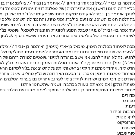
איתמר בן גביר // צילום: אורן בן חקון // איתמר בן גביר // צילום: אורן בן 
בג"ץ דחה היום (ראשון) את עתירותיהן של מפלגת 'חזית יהודית לאומית' ו
לפיכך איתמר בן-גביר לא
יקודם למקום החמישי
במקומו של ד"ר מיכאל בן-אר
בהחלטה תמכו השופטים נועם סולברג ומני מזוז, והתנגד לה השופט אלכס שטי
בהחלטה. התחושה היא ששופטי בג"צ לא רוצים שאהיה בועדה למינוי שופטים
עוד אמר בן-גביר: "מעניין שבכל הנוגע לסוגיות הנוגעות לשמאל, שופטי ב
לשינויים קוסמטיים של פוליטיקאים אחרים, אני היחיד שאשים סוף לשלטון 
מכה לאיחוד מפלגות הימין. מיכאל בן-ארי (מימין) ואיתמר בן-גביר // צילום:
"לצערי השופטים סולברג ומזוז דחו את העתירה לעומת דעתו החולקת של ה
להגיע. זה לא יעזור להם. אני אשב בוועדה למינוי שופטים למורת רוחם של 
תא״ל (במיל) הרב רפי פרץ, יו''ר איחוד מפלגות הימין והבית היהודי: בג
הרשימה. איחוד מפלגות הימין בראשותי תפעל להשיב את בג''ץ למקום הרא
מאיחוד מפלגות הימין נמסר: "זו הפעם האחרונה שבג"ץ מחליט עלינו. אחרי 
העדכונים הכי חמים ישירות לנייד: בואו לעקוב אחרינו גם בערוץ הטלגרם ה
טעינו? נתקן! אם מצאתם טעות בכתבה, נשמח שתשתפו אותנו
איחוד מפלגות הימין
איתמר בן גביר
אלכס שטיין
בג''צ
מני מזוז
נועם סולברג
רפי
מדורים
ספורט
דעות
תרבות ובידור
לייף סטייל
הורוסקופ
שישבת
סוף שבוע