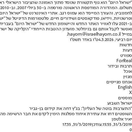
"ישראל היום" הוא גוף תקשורת שנוסד מתוך האמונה שהציבור הישראלי ראוי 
ת
ופרשנויות, וידיאו, פודקאסטים ושידורים חיים. פלטפורמות הדיגיטל של "ישרא
ב-2021 עלו לאוויר האתר החדש והיישומון החדש של "ישראל היום" בע
ואפשר לקבל אותם גם בניוזלטר. מועדון ההטבות הייחודי "הקליקה של ישרא
במייל hayom@israelhayom.co.il.
יום רביעי, 4.3.2026
ט"ו באדר תשפ"ו
חדשות
דעות
ספורט
ForReal
תרבות ובידור
אוכל
מגזין
אנחנו מגייסים
English
X
מוספים
ישראל השבוע
"התערבות בוטה של העליון": בג"ץ דחה את קידום בן-גביר
השופטים דחו את עתירת איחוד מפלגות הימין לקדם את חבר הרשימה מהמקום ה-7 ל-5 • בן-גביר: "אשב בוועדה למ
יאיר אלטמן
31/3/2019, 15:55
,עודכן
31/3/2019, 17:35
0