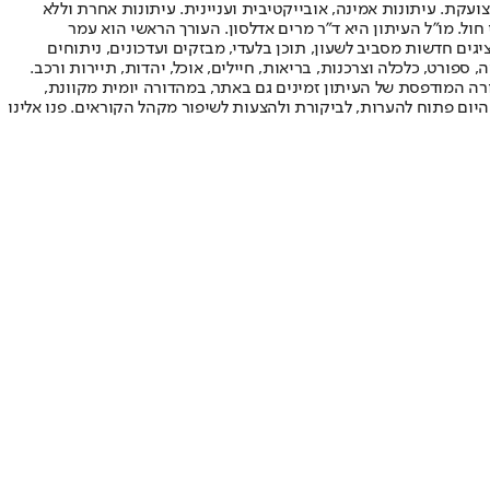
ועקת. עיתונות אמינה, אובייקטיבית ועניינית. עיתונות אחרת וללא
עור החשיפה הגבוה ביותר בימי חול. מו"ל העיתון היא ד"ר מרים אדלסון. העורך הראשי הוא עמר
 והעורך המייסד הוא עמוס רגב. אתרי האינטרנט של "ישראל היום" בעברית ובאנגלית, כמו כן היישומונים (אפליקציות) לאנדרואיד ול-iOS, מציגים חדשות מסביב לשעון, תוכן בלעדי, מבזקים ועדכונים, ניתוחים
, ספורט, כלכלה וצרכנות, בריאות, חיילים, אוכל, יהדות, תיירות ורכב.
דורה המודפסת של העיתון זמינים גם באתר, במהדורה יומית מקוונת,
היום פתוח להערות, לביקורת ולהצעות לשיפור מקהל הקוראים. פנו אלינו