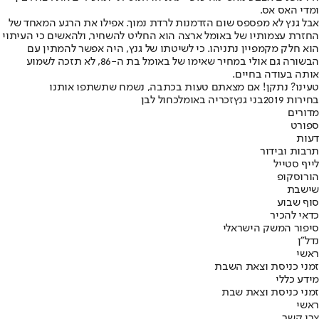
ומדי האס אס.
אבל גנץ לא מפספס שום הזדמנות לרדת נמוך. אפילו את הרגע המאחד של
החזרת עצמותיו של באומל ארצה הוא החליט להשחיר, ולהאשים כי העיתוי
הוא חלק מקמפיין נתניהו. כי לשיטתו של גנץ, היה אפשר להמתין עם
הבשורה גם אולי במחיר שאימו של באומל בת ה-86, לא תזכה לשמוע
אותה בעודה בחיים.
טעינו? נתקן! אם מצאתם טעות בכתבה, נשמח שתשתפו אותנו
בחירות 2019
בני גנץ
זכריה באומל
כחול לבן
מדורים
ספורט
דעות
תרבות ובידור
לייף סטייל
הורוסקופ
שישבת
סוף שבוע
כדאי להכיר
סיפור המשק הישראלי
נדל"ן
ראשי
זמני כניסת וצאת השבת
מידע כללי
זמני כניסת וצאת שבת
ראשי
צרו קשר