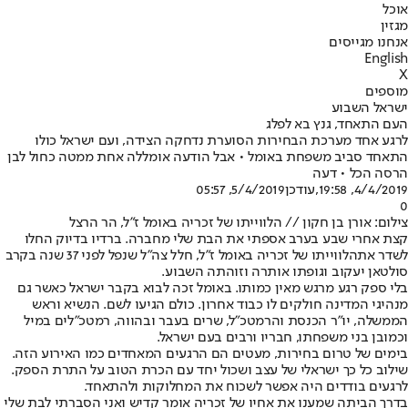
אוכל
מגזין
אנחנו מגייסים
English
X
מוספים
ישראל השבוע
העם התאחד, גנץ בא לפלג
לרגע אחד מערכת הבחירות הסוערת נדחקה הצידה, ועם ישראל כולו
התאחד סביב משפחת באומל • אבל הודעה אומללה אחת ממטה כחול לבן
הרסה הכל • דעה
4/4/2019, 19:58
,עודכן
5/4/2019, 05:57
0
צילום: אורן בן חקון // הלווייתו של זכריה באומל ז"ל, הר הרצל
קצת אחרי שבע בערב אספתי את הבת שלי מחברה. ברדיו בדיוק החלו
לשדר את
הלווייתו של זכריה באומל ז"ל
, חלל צה"ל שנפל לפני 37 שנה בקרב
סולטאן יעקוב וגופתו אותרה וזוהתה השבוע.
בלי ספק רגע מרגש מאין כמותו. באומל זכה לבוא בקבר ישראל כאשר גם
מנהיגי המדינה חולקים לו כבוד אחרון. כולם הגיעו לשם. הנשיא וראש
הממשלה, יו"ר הכנסת והרמטכ"ל, שרים בעבר ובהווה, רמטכ"לים במיל
וכמובן בני משפחתו, חבריו ורבים בעם ישראל.
בימים של טרום בחירות, מעטים הם הרגעים המאחדים כמו האירוע הזה.
שילוב כל כך ישראלי של עצב ושכול יחד עם הכרת הטוב על התרת הספק.
לרגעים בודדים היה אפשר לשכוח את המחלוקות ולהתאחד.
בדרך הביתה שמענו את אחיו של זכריה אומר קדיש ואני הסברתי לבת שלי