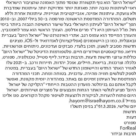
"ישראל היום" הוא גוף תקשורת שנוסד מתוך האמונה שהציבור הישראלי
ראוי לעיתונות טובה יותר, מאוזנת יותר ומדויקת יותר. עיתונות שמדברת
ולא צועקת. עיתונות אמינה, אובייקטיבית ועניינית. עיתונות אחרת וללא
תשלום. המהדורה המודפסת הראשונה פורסמה ב-30 ביולי 2007, וב-2010
הפך "ישראל היום" לעיתון הישראלי בעל שיעור החשיפה הגבוה ביותר בימי
חול. מו"ל העיתון היא ד"ר מרים אדלסון. העורך הראשי הוא עמר לחמנוביץ,
והעורך המייסד הוא עמוס רגב. אתרי האינטרנט של "ישראל היום" בעברית
ובאנגלית, כמו כן היישומונים (אפליקציות) לאנדרואיד ול-iOS, מציגים
חדשות מסביב לשעון, תוכן בלעדי, מבזקים ועדכונים, ניתוחים ופרשנויות,
וידיאו, פודקאסטים ושידורים חיים. פלטפורמות הדיגיטל של "ישראל היום"
כוללות ערוצי חדשות ודעות, תרבות ובידור, לייף סטייל, טכנולוגיה, ספורט,
כלכלה וצרכנות, בריאות, חיילים, אוכל, יהדות, תיירות ורכב. ב-2021 עלו
לאוויר האתר החדש והיישומון החדש של "ישראל היום" בעברית, במטרה
לספק לגולשים חוויה מהירה, עדכנית, בטוחה ונוחה. תכני המהדורה
המודפסת של העיתון זמינים גם באתר, במהדורה יומית מקוונת, ואפשר
לקבל אותם גם בניוזלטר. מועדון ההטבות הייחודי "הקליקה של ישראל
היום" מציע לגולשי האתר הנחות ומבצעים על מוצרים ושירותים. ישראל
היום פתוח להערות, לביקורת ולהצעות לשיפור מקהל הקוראים. פנו אלינו
במייל hayom@israelhayom.co.il.
יום שלישי, 31.3.2026
י"ג בניסן תשפ"ו
חדשות
דעות
ספורט
ForReal
תרבות ובידור