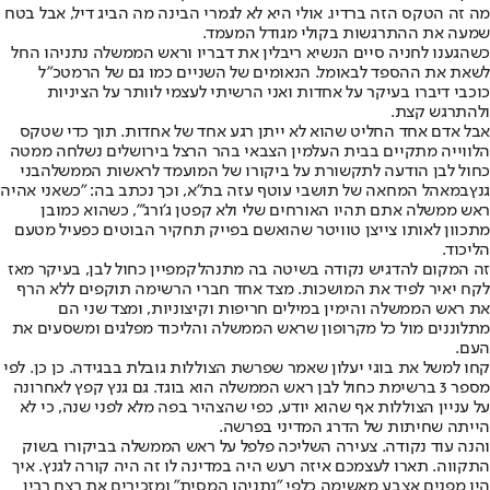
מה זה הטקס הזה ברדיו. אולי היא לא לגמרי הבינה מה הביג דיל, אבל בטח
שמעה את ההתרגשות בקולי מגודל המעמד.
כשהגענו לחניה סיים הנשיא ריבלין את דבריו וראש הממשלה נתניהו החל
לשאת את ההספד לבאומל. הנאומים של השניים כמו גם של הרמטכ"ל
כוכבי דיברו בעיקר על אחדות ואני הרשיתי לעצמי לוותר על הציניות
ולהתרגש קצת.
אבל אדם אחד החליט שהוא לא ייתן רגע אחד של אחדות. תוך כדי שטקס
הלווייה מתקיים בבית העלמין הצבאי בהר הרצל בירושלים נשלחה ממטה
כחול לבן הודעה לתקשורת על ביקורו של המועמד לראשות הממשלה
בני
גנץ
במאהל המחאה של תושבי עוטף עזה בת"א, וכך נכתב בה: "כשאני אהיה
ראש ממשלה אתם תהיו האורחים שלי ולא קפטן ג'ורג'", כשהוא כמובן
מתכוון לאותו צייצן טוויטר שהואשם בפייק תחקיר הבוטים כפעיל מטעם
הליכוד.
זה המקום להדגיש נקודה בשיטה בה מתנהל
קמפיין כחול לבן
, בעיקר מאז
לקח יאיר לפיד את המושכות. מצד אחד חברי הרשימה תוקפים ללא הרף
את ראש הממשלה והימין במילים חריפות וקיצוניות, ומצד שני הם
מתלוננים מול כל מקרופון שראש הממשלה והליכוד מפלגים ומשסעים את
העם.
קחו למשל את בוגי יעלון שאמר שפרשת הצוללות גובלת בבגידה. כן כן. לפי
מספר 3 ברשימת כחול לבן ראש הממשלה הוא בוגד. גם גנץ קפץ לאחרונה
על עניין הצוללות אף שהוא יודע, כפי שהצהיר בפה מלא לפני שנה, כי לא
הייתה שחיתות של הדרג המדיני בפרשה.
והנה עוד נקודה. צעירה השליכה פלפל על ראש הממשלה בביקורו בשוק
התקווה. תארו לעצמכם איזה רעש היה במדינה לו זה היה קורה לגנץ. איך
היו מפנים אצבע מאשימה כלפי "נתניהו המסית" ומזכירים את רצח רבין