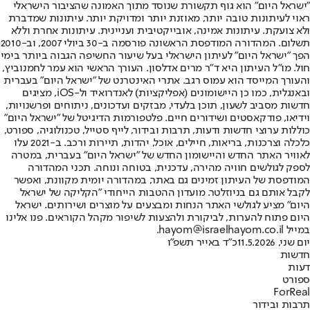
"ישראל היום" הוא גוף תקשורת שנוסד מתוך האמונה שהציבור הישראלי
ראוי לעיתונות טובה יותר, מאוזנת יותר ומדויקת יותר. עיתונות שמדברת
ולא צועקת. עיתונות אמינה, אובייקטיבית ועניינית. עיתונות אחרת וללא
תשלום. המהדורה המודפסת הראשונה פורסמה ב-30 ביולי 2007, וב-2010
הפך "ישראל היום" לעיתון הישראלי בעל שיעור החשיפה הגבוה ביותר בימי
חול. מו"ל העיתון היא ד"ר מרים אדלסון. העורך הראשי הוא עמר לחמנוביץ,
והעורך המייסד הוא עמוס רגב. אתרי האינטרנט של "ישראל היום" בעברית
ובאנגלית, כמו כן היישומונים (אפליקציות) לאנדרואיד ול-iOS, מציגים
חדשות מסביב לשעון, תוכן בלעדי, מבזקים ועדכונים, ניתוחים ופרשנויות,
וידיאו, פודקאסטים ושידורים חיים. פלטפורמות הדיגיטל של "ישראל היום"
כוללות ערוצי חדשות ודעות, תרבות ובידור, לייף סטייל, טכנולוגיה, ספורט,
כלכלה וצרכנות, בריאות, חיילים, אוכל, יהדות, תיירות ורכב. ב-2021 עלו
לאוויר האתר החדש והיישומון החדש של "ישראל היום" בעברית, במטרה
לספק לגולשים חוויה מהירה, עדכנית, בטוחה ונוחה. תכני המהדורה
המודפסת של העיתון זמינים גם באתר, במהדורה יומית מקוונת, ואפשר
לקבל אותם גם בניוזלטר. מועדון ההטבות הייחודי "הקליקה של ישראל
היום" מציע לגולשי האתר הנחות ומבצעים על מוצרים ושירותים. ישראל
היום פתוח להערות, לביקורת ולהצעות לשיפור מקהל הקוראים. פנו אלינו
במייל hayom@israelhayom.co.il.
יום שני, 11.5.2026
כ"ד באייר תשפ"ו
חדשות
דעות
ספורט
ForReal
תרבות ובידור