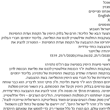
אוכל
מגזין
אנחנו מגייסים
English
X
מוספים
ישראל השבוע
הצעד הבא של הליכוד: חרם של בלוק הימין על הקמת ועדת החסינות
בעקבות החלטת אדלשטיין לכנס את המליאה, בליכוד יוזמים: חברי הבלוק
יחרימו את ההצבעה על הקמת ועדת החסינות • המטרה: להציג את
ההצבעה כחד-צדדית
יהודה שלזינגר
21/1/2020, 06:02
,עודכן
21/1/2020, 13:19
0
ראשי סיעות הימין בפגישה עם רה"מ נתניהו
בעקבות החלטת יו"ר הכנסת אדלשטיין לכנס את מליאת הכנסת לדון
בהקמת הוועדה שתדון בבקשת החסינות של נתניהו, בליכוד יוזמים
היעדרות של כל חברי גוש הימין מהמליאה בעת ההצבעה.
יוזם המהלך הוא יו"ר סיעת הליכוד, ח"כ מיקי זוהר. לדבריו, הוא כבר שוחח
עם גורמים בבלוק הימין וקיבל את הסכמתם, בין השאר מכיוון מפלגת
ימינה. במסגרת מהלך זה מנסה ח"כ זוהר להציג את ההצבעה כחד־צדדית,
שבה ישתתפו רק מפלגות האופוזיציה, הח"כים הערבים - ויולי אדלשטיין.
"אין ספק שאלו רגעים עצובים מאוד בפוליטיקה הישראלית שייזכרו לנצח",
אמר ח"כ זוהר ל"ישראל היום", "זה יירשם על שמם של כחול לבן והשמאל
לדיראון עולם. הם הפרו כל כלל אפשרי רק כדי לממש את שנאתם היוקדת