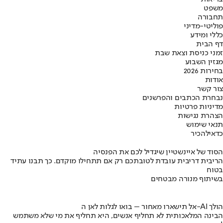
משפט
תחבורה
פוליטי-מדיני
כללי ומידע
דף הבית
זמני כניסת וצאת שבת
מגזין השבוע
בחירות 2026
אודות
צור קשר
נבחרת הכתבים והפרשנים
מדיניות פרטיות
הצהרת נגישות
תנאי שימוש
כדאי
להכיר
הסוד של איינשטיין שיגדיל לכם את הפנסיה
הריבית דריבית עובדת לטובתכם רק אם תתחילו מוקדם. כך תבנו עתיד
בטוח
בשיתוף מנורה מבטחים
אל תישארו מאחור – בואו לגלות לאן ה-AI הולך
הבינה המלאכותית לא תחליף אנשים, היא תחליף את מי שלא משתמש