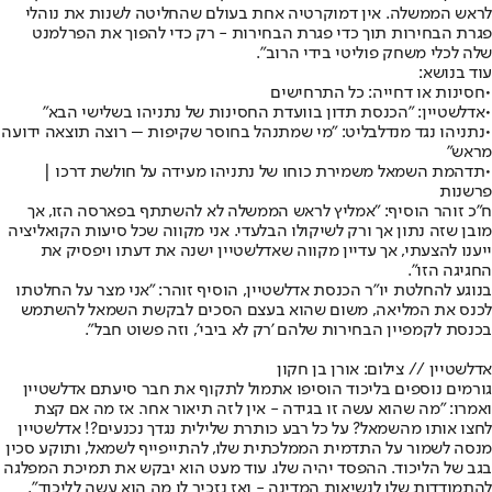
לראש הממשלה. אין דמוקרטיה אחת בעולם שהחליטה לשנות את נוהלי
פגרת הבחירות תוך כדי פגרת הבחירות - רק כדי להפוך את הפרלמנט
שלה לכלי משחק פוליטי בידי הרוב".
עוד בנושא:
•
חסינות או דחייה: כל התרחישים
•
אדלשטיין: "הכנסת תדון בוועדת החסינות של נתניהו בשלישי הבא"
•
נתניהו נגד מנדלבליט: "מי שמתנהל בחוסר שקיפות – רוצה תוצאה ידועה
מראש"
•
תדהמת השמאל משמירת כוחו של נתניהו מעידה על חולשת דרכו |
פרשנות
ח"כ זוהר הוסיף: "אמליץ לראש הממשלה לא להשתתף בפארסה הזו, אך
מובן שזה נתון אך ורק לשיקולו הבלעדי. אני מקווה שכל סיעות הקואליציה
ייענו להצעתי, אך עדיין מקווה שאדלשטיין ישנה את דעתו ויפסיק את
החגיגה הזו".
בנוגע להחלטת יו"ר הכנסת אדלשטיין, הוסיף זוהר: "אני מצר על החלטתו
לכנס את המליאה, משום שהוא בעצם הסכים לבקשת השמאל להשתמש
בכנסת לקמפיין הבחירות שלהם 'רק לא ביבי', וזה פשוט חבל".
אדלשטיין // צילום: אורן בן חקון
גורמים נוספים בליכוד הוסיפו אתמול לתקוף את חבר סיעתם אדלשטיין
ואמרו: "מה שהוא עשה זו בגידה - אין לזה תיאור אחר. אז מה אם קצת
לחצו אותו מהשמאל? על כל רבע כותרת שלילית נגדך נכנעים?! אדלשטיין
מנסה לשמור על התדמית הממלכתית שלו, להתייפייף לשמאל, ותוקע סכין
בגב של הליכוד. ההפסד יהיה שלו. עוד מעט הוא יבקש את תמיכת המפלגה
להתמודדות שלו לנשיאות המדינה - ואז נזכיר לו מה הוא עשה לליכוד".