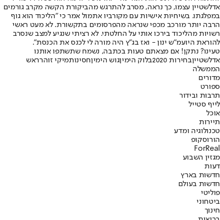
אדלשטיין עצמו, כך נראה, מסרב להתרגש מהביקורת הקשה מקרב גורמים
במפלגתו. בשיחיות אישיות עם מקורביו אתמול אמר כי "הליכוד הוא גוף
הרבה יותר מורכב מכפי שנראה מהפרסומים בתקשורת. לא מעט ראשי
רשויות מהליכוד בירכו אותי על החלטתי. לא רציתי שנגיע למצב שנסרב
להוראת היועמ"ש ינון - ואז בג"ץ היה מורה לי לכנס את הכנסת".
טעינו? נתקן! אם מצאתם טעות בכתבה, נשמח שתשתפו אותנו
אדלשטיין
בחירות 2020
בלוק הימין
גוש הימין
חסינות
מיקי זוהר
ראש
הממשלה
מדורים
ספורט
תרבות ובידור
לייף סטייל
אוכל
תיירות
טכנולוגיה ומדע
הורוסקופ
ForReal
מגזין השבוע
דעות
חדשות בארץ
חדשות בעולם
פוליטי
ביטחוני
חינוך
בריאות