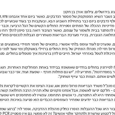
בירושלים, צילום: אורן בן חקון
דיניות ההכלה של המתים וספירת החולים הקשים של הגל הרביעי, וכבר קיב
 להסתגר בבית ולשמור על עצמם, כאשר הציבור רואה בכך סימן להלך רוח ש
ואה הגוברת, בכירי מערכת הבריאות משחררים הגבלות לנכנסים מחו"ל ו
שנערכים לעוד עומס בלתי אפשרי, בתנאים של חוסר תמידי באמצעים וציוד.
ופ' חזי לוי, מנהלו הוותיק של בית החולים ברזילי באשקלון ומי שעד לפני
ת היכולת לטפל באזרחי ישראל. חייבים לדון ברצינות איך מטפלים בחולים. 
ו לסירוגין בחולים בודדים שאושפזו בבידוד באחת המחלקות האחרות. השב
1 אחוז תפוסה, אין לי מקום לגפרור במסדרונות", מתריע לוי, "יש גם מחלות חורף - שפעת ו
שים אותם. הצוות כבר עייף ושחוק".
מנכ"ל משרד הבריאות פרופ' נחמן אש, שבה הציפו את הקשיים לקראת גל 
ום - חלקם יגיעו לאשפוז, אבל אנחנו מקווים שלא תהיה הרבה תחלואה קשה
חתי היא לא התפרצה, כי אנשים התחסנו. עכשיו לא מתחסנים ויש שפעת"
 הבריאות כבר יודעים שמחיר העומסים הכבדים הוא פגיעה באיכות הטיפול
ור היא שכל ההגבלות הוסרו כחלק מהכלת ההדבקה, אומר לוי: "ברגע שמדב
החיסו