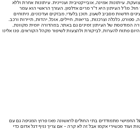
ועקת. עיתונות אמינה, אובייקטיבית ועניינית. עיתונות אחרת וללא
עור החשיפה הגבוה ביותר בימי חול. מו"ל העיתון היא ד"ר מרים אדלסון. העורך הראשי הוא עמר
 והעורך המייסד הוא עמוס רגב. אתרי האינטרנט של "ישראל היום" בעברית ובאנגלית, כמו כן היישומונים (אפליקציות) לאנדרואיד ול-iOS, מציגים חדשות מסביב לשעון, תוכן בלעדי, מבזקים ועדכונים, ניתוחים
, ספורט, כלכלה וצרכנות, בריאות, חיילים, אוכל, יהדות, תיירות ורכב.
דורה המודפסת של העיתון זמינים גם באתר, במהדורה יומית מקוונת,
היום פתוח להערות, לביקורת ולהצעות לשיפור מקהל הקוראים. פנו אלינו
גל החמישי מתמודדים בתי החולים לראשונה מאז פרוץ המגיפה גם עם
 ועוד מכשירי אקמו אבל זה לא קרה - אם צריך נניף דגל אדום כדי