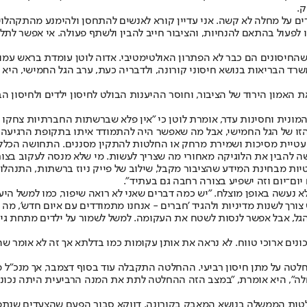
ק.
ים על מחלה לא קשה. אני עדיין קורא לאנשים להתחסן ולהימנע מהתקהל
פעול בהתאם להנחיות, והציבור חייב להבין ולשתף פעולה. אי אפשר לתלו
שהחיסונים הם כבר לא הפתרון האולטימטיבי. אדוה לוטן עומדת בראש ע
רד הבריאות בנושא חיסוני קורונה, ולדבריה כעת, ערב הגל החמישי, היא 
אמון הירוד של הציבור, וחוסר ההיענות הבולט לחיסון ילדים ולחיסון ה
ת וחסינות עדר, אומרת לוטן כי "אין פלא שברשתות החברתיות צחקו ואמ
הזו של הגל החמישי, אבל מה שאפשר היה להתמודד איתו בתקופת הרגיעה, 
ו עטיית מסיכות ושמירת מרחק או החלטות להתקין מסננים. התחושה הכללי
קשה להבין את הלוגיקה מאחורי מה שצריך לעשות. מי שלא מנסה לעקוב בצו
טיות מבחינת המידע שהציבור מקבל, שילוב של פייק ניוז ברשתות, התנהל
יום־יום וזה ישפיע בצורה רחבה גם בעתיד".
עשה באופן מוצלח. "יש כמה דברים שאני לא רואה שיפור, כמו למשל היעד
ורך לשנות מדיניות ולהגיד 'חברים - אנחנו מתמודדים עם איום חדש', מה 
ר לנסות לשטח את העקומה. למשל לשמור על ילדים מתחת גיל 5 שאינם יכולים להתחסן
וסיכונים ארוכי טווח. לא נראה את אותן עקומות כמו בדלתא אך זה לא אומ
חלטה על מתן חיסון רביעי. ההחלטה התקבלה עוד בסוף דצמבר, אך מנכ"ל 
ם מהמחלה", היא אומרת, "במצב הזה ההחלטה לתת את המנה הרביעית היתה נ
את החלטות הממשלה בנושא המאבק בקורונה, דווקא סבור הפעם שהצעדים שנ