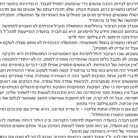
דרכים לבדוק הרבה אנשים כדי שהמשק יתחיל לעבוד. זו מדיניות בתנאי דח
"אנחנו נמצאים כרגע בשעת מבחן. שלא תנוח דעתם של אנשים גם אם מדבר
האלו שאנשים פוחדים מהם אך מטילים את האחריות על הממשלה. תפקידנו ל
תחושה של פול גז בניוטרל
אובדן אמון הציבור בהחלטות הממשלה מוביל אזרחים לא מעטים לתחושה 
בתחום הנגשת מידע על חיסונים. היא גם חברה בוועדה המייעצת למנכ"ל מש
ההדבקה תימשך. לוין,צילום: יוסי זליגר
"אנחנו נמצאים בשפל משמעותי. הממשלה הנוכחית לא ממש פעלה לשקם את ה
אבל זה עדיין לא מספיק".
בשבוע שבו הציבור החל לתהות אם האסטרטגיה הממשלתית היא הדבקה המוני
עצמו, לא מקבל כלים והגנה שהמדינה אמורה לספק. זה לא ייחודי לתקופה 
"אין אכיפה של ההנחיות. לא עושים מספיק אפילו לגבי דברים בסיסיים כמ
לאוויר וזה מרגיש כמו פול גז בניוטרל. קשה מאוד לעקוב אחרי ההנחיות ו
לדברי לוטן, אחת הסיבות לפער הזה זו האווירה שנותרה אחרי שנתיים כאו
מחפשים זווית סנסציונית, להראות עמדה מול עמדה. את הנזקים אנו רואים 
לוטן מציינת כי שלב הסקנת המסקנות והפקת הלקחים מהגלים הקודמים לא נ
אבל אין באמת מסר מהמדינה מה היא מתכננת לעשות כדי לשמור עלינו. יש צ
תפיסה, אבל זה לא קרה. אני לא חושבת שמישהו חושב שאפשר לבלום את הגל, אבל אפש
אין אכיפה. לוטן,צילום: נירי גתמון
"גם אם זו מחלה פחות אלימה - זו עדיין קורונה, והיא עדיין עם סיבוכים 
שנפגעו ונפטרו מהמחלה".
לוטן חברה בוועדה המייעצת לחיסוני הקורונה ובין היתר היתה שותפה לה
בבני 60 ומעלה, אך הוא נמוך מאוד לעומת הסיכון עבור אותם אנשי
המחיר של דחייה והמתנה עם חיסון".
פרופ' חגי לוין, יו"ר איגוד רופאי בריאות הציבור, שנהג לבקר לא פעם 