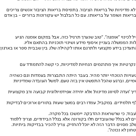
 לא מדיניות של בריאות הציבור. בתפיסת בריאות הציבור אנשים צריכים
יאות ושומר על בריאותו. עם כל הבלבול יש עקורונות ברורים - בן אדם
כינוי "אומגה". "טוב שנערך תרגיל כזה, אבל במקום אומגה הגיע
ות הממשלה בעניין איסוף מידע ושינוי תוכניות בהתאם אליו.
עדכן בידע מקצועי ולתרגם אותו לקהילה שלו, בין שבבית ספר או בארגון
ונקרטיות איך מתרגמים הנחיות למדיניות, כי קשה להתמודד עם
הטעויות הנוכחי יותר מהיר. בעבר היתה התבצרות בעמדות וגם כשהיה
 השמיים, וברגע שהכל התפשט אין בזה טעם. למשל העובדה שמדיניות
ך 'ועדה לסיווג מדינות' אלא יחידה אפידמיולוגית קבועה ורב מקצועית
נוכחי עמד בסימן מגיפת הבידודים שהקשתה על תלמידים, הורים ומקומות עבודה, עם יותר מ־110 אלף איש שהיו בבידוד, ובהם יותר מ־75 אלף תלמידים. במקביל, עמדו רבים במשך שעות בתורים ארוכים לבדיקות
 לעבוד, כי שרשראות ההדבקה יימשכו בכל מקרה.
 לא בגלל שהעובדים חלו בקורונה אלא בגלל הבידודים, וצריך ללמוד
ב מסוים הדבר הזה לא יוכל להחזיק. צריך להכיר בבדיקות ביתיות.
חון לא נכונה".