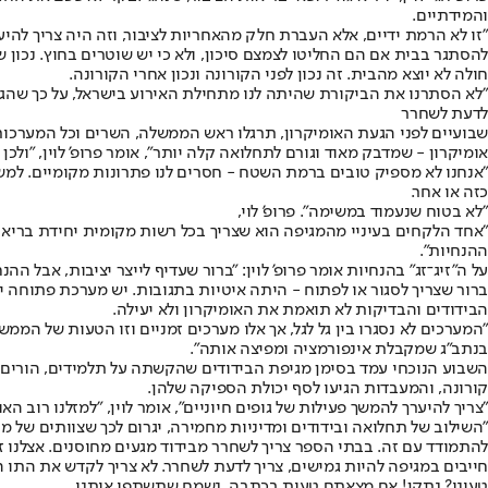
והמידתיים.
"זו לא הרמת ידיים, אלא העברת חלק מהאחריות לציבור, וזה היה צריך להיע
להסתגר בבית אם הם החליטו לצמצם סיכון, ולא כי יש שוטרים בחוץ. נכון 
חולה לא יוצא מהבית. זה נכון לפני הקורונה ונכון אחרי הקורונה.
"לא הסתרנו את הביקורת שהיתה לנו מתחילת האירוע בישראל, על כך שהג
לדעת לשחרר
שבועיים לפני הגעת האומיקרון, תרגלו ראש הממשלה, השרים וכל המערכות ה
אומיקרון - שמדבק מאוד וגורם לתחלואה קלה יותר", אומר פרופ' לוין, "ול
"אנחנו לא מספיק טובים ברמת השטח - חסרים לנו פתרונות מקומיים. למשל 
כזה או אחר.
"לא בטוח שנעמוד במשימה". פרופ' לוי,
"אחד הלקחים בעיניי מהמגיפה הוא שצריך בכל רשות מקומית יחידת בריאות
ההנחיות".
על ה"זיג־זג" בהנחיות אומר פרופ' לוין: "ברור שעדיף לייצר יציבות, אב
ברור שצריך לסגור או לפתוח - היתה איטיות בתגובות. יש מערכת פתוחה יו
הבידודים והבדיקות לא תואמת את האומיקרון ולא יעילה.
"המערכים לא נסגרו בין גל לגל, אך אלו מערכים זמניים וזו הטעות של הממש
בנתב"ג שמקבלת אינפורמציה ומפיצה אותה".
קורונה, והמעבדות הגיעו לסף יכולת הספיקה שלהן.
"צריך להיערך להמשך פעילות של גופים חיוניים", אומר לוין, "למזלנו רוב
"השילוב של תחלואה ובידודים ומדיניות מחמירה, יגרום לכך שצוותים של מ
להתמודד עם זה. בבתי הספר צריך לשחרר מבידוד מגעים מחוסנים. אצלנו ז
חייבים במגיפה להיות גמישים, צריך לדעת לשחרר. לא צריך לקדש את התו היר
טעינו? נתקן! אם מצאתם טעות בכתבה, נשמח שתשתפו אותנו