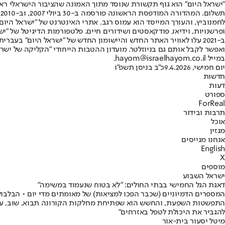
"ישראל היום" הוא גוף תקשורת שנוסד מתוך האמונה שהציבור הישראלי ראוי 
ת
ופרשנויות, וידיאו, פודקאסטים ושידורים חיים. פלטפורמות הדיגיטל של "ישרא
ב-2021 עלו לאוויר האתר החדש והיישומון החדש של "ישראל היום" בע
ואפשר לקבל אותם גם בניוזלטר. מועדון ההטבות הייחודי "הקליקה של ישרא
במייל hayom@israelhayom.co.il.
יום חמישי, 9.4.2026
כ"ב בניסן תשפ"ו
חדשות
דעות
ספורט
ForReal
תרבות ובידור
אוכל
מגזין
אנחנו מגייסים
English
X
מוספים
ישראל השבוע
דאגת הגל החמישי בבתי החולים: "לא בטוח שנעמוד במשימה"
המספרים הדמיוניים (שכבר הפכו למציאות) של מאומתים מדי יום • הבלבו
התפשטות השפעת, והחשש הוא שפתיחת מחלקות הקורונה תבוא, שוב, על חשבון
להגביר את היכולת לטפל באזרחים"
מיטל יסעור בית-אור