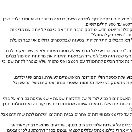
השבוע, במסגרת גל הקורונה החמישי, הגיעה ישראל לנקודת הזמן שבה שוב נשבר השיא המפוקפק של מספר הנדבקים, כאשר ביום אחד אובחנו 11,978 אנשים חיוביים לנגיף. למרבה הצער, כנראה מדובר בשיא זמני בלבד, שכן
לנו וריאנט חדש, מידבק הרבה יותר אם כי גם קל יותר, עם מדיניות
בו "נשאר רק להתפלל".
לא מגבילים התקהלויות, בטענה שבמספרים גדולים אין כבר תועלת
 "בין הגל הרביעי לגל החמישי לא נוספו מיטות ולא מכשירי אקמו לבתי
 כחצי שנה היה מנכ"ל משרד הבריאות והתווה את מדיניות הטיפול בגלים
סגר זה אחד הכלים להתמודד עם המצב ואני מקווה שלא נצטרך להיות שם, כי
וע עלה מספר חולי הקורונה המאושפזים לעשרה, ובהם שני ילדים.
עוד, אני כבר שבועות מתעסק במציאת מקומות אשפוז. אנחנו עמוסים מעל הראש וכל
האשפוזים הצפוי, לצד גל של תחלואת שפעת - שמעמיסה גם היא על בתי
. בשנתיים האלו זו פעם ראשונה שמתמודדים עם קורונה ועם מחלות חורף
.
 עד כדי צמצום שירותים אחרים בבית החולים. "נילחם לתת שירותים אבל
רים על עשרות אלפי נדבקים בנגיף, שיודעים שהוא מדביק מאוד אך
ן מגן מפניו, כבר אין משמעות לקטיעת שרשראות הדבקה. איך אני יכול לקטוע שרשרת ולתחקר אלפי אנשים? זה לא ממשי. גם אין מספיק PCR לרוץ אחרי כולם. אנחנו עלולים למצוא עצמנו בסגר דה־פקטו. לכן מוצאים