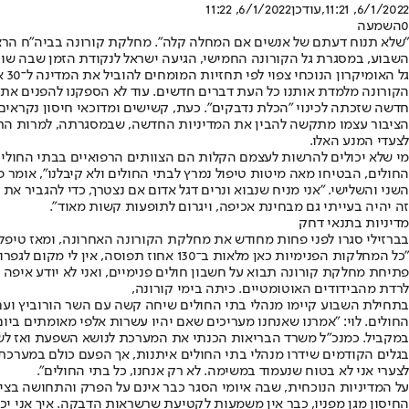
6/1/2022, 11:21
,עודכן
6/1/2022, 11:22
0
השמעה
"שלא תנוח דעתם של אנשים אם המחלה קלה". מחלקת קורונה בביה"ח הרצוג 
גל האומיקרון הנוכחי צפוי לפי תחזיות המומחים להוביל את המדינה ל־30 אלף נדבקים ביום כבר בתחילת השבוע הבא, ובעקבות כך בעוד שבועיים לכ־600 עד 800 חולים קשים.
הקורונה מלמדת אותנו כל העת דברים חדשים. עוד לא הספקנו להפנים את מ
חדשה שזכתה לכינוי "הכלת נדבקים". כעת, קשישים ומדוכאי חיסון נקראים
הציבור עצמו מתקשה להבין את המדיניות החדשה, שבמסגרתה, למרות התחל
לצעדי המנע האלו.
מי שלא יכולים להרשות לעצמם הקלות הם הצוותים הרפואיים בבתי החולים, 
החולים, הבטיחו מאה מיטות טיפול נמרץ לבתי החולים ולא קיבלנו", אומר פר
השני והשלישי. "אני מניח שנבוא ונרים דגל אדום אם נצטרך, כדי להגביר א
זה יהיה בעייתי גם מבחינת אכיפה, ויגרום לתופעות קשות מאוד".
מדיניות בתנאי דחק
בברזילי סגרו לפני פחות מחודש את מחלקת הקורונה האחרונה, ומאז טיפל
"כל המחלקות הפנימיות כאן מלאות ב־30
פתיחת מחלקת קורונה תבוא על חשבון חולים פנימיים, ואני לא יודע איפה ל
לרדת מהבידודים האוטומטיים. כיתה בימי קורונה,
בתחילת השבוע קיימו מנהלי בתי החולים שיחה קשה עם השר הורוביץ ועם 
החולים. לוי: "אמרנו שאנחנו מעריכים שאם יהיו עשרות אלפי מאומתים בי
במקביל. כמנכ"ל משרד הבריאות הכנתי את המערכת לנושא השפעת ואז לשמ
בגלים הקודמים שידרו מנהלי בתי החולים איתנות, אך הפעם כולם במערכת
לצערי אני לא בטוח שנעמוד במשימה. לא רק אנחנו, כל בתי החולים".
על המדיניות הנוכחית, שבה איומי הסגר כבר אינם על הפרק והתחושה בציב