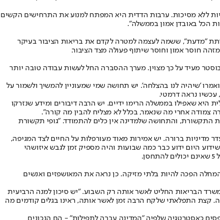
ויות ללא מסיכות. ערבות הדדית היא המפתח למנוע את התרחישים הקשים
ת הכל באובדן אמון בממשלה".
מותת "מדעת", ששמה לעצמה למטרה לקדם את בריאות הציבור בעיקר
מזהה חוסר אמון וחוסר שיתוף פעולה מצד הציבור.
בוסטר מעיד על כך מצוין. מערך ההסברה החל לעשות עבודה טובה יותר
רו 'שיהיה לנו בהצלחה'. יש תחושה שמי שמעוניין להמשיך ולשמור על
עכשיו נראה דרמטי.
ת היא שאפילו בממשלה הרימו ידיים. יש הרבה דיבורים ומידע שנזרקו
רה צמודה אחרי מה שנאמר, בכלל לא מצליח להבין מה קורה".
ות התקשורת, והתחושה שלמדינה אין כלים להתמודד. "גופי תקשורת
ר מדיניות ברורה. יש אמירות מאוד מעורפלות על החיים לצד המגיפה,
שידוע היום ידוע כבר כמה שבועות והיה מספיק זמן לגבש איזושהי
.
ר שהמחלה הפכה להיות בלתי מזיקה. כן נראה את המאושפזים ואנשים
משרד הבריאות החליט לאשר אותה רק השבוע. "יש סיכון למנה הרביעית
כונה. קצת התפלאתי שלקח הרבה זמן לאשר אותה, ראינו בגלים קודמים מה
תפסים כאסטרטגיה שלפיה "המדינה עברה לתפילות" - הם הנכונים