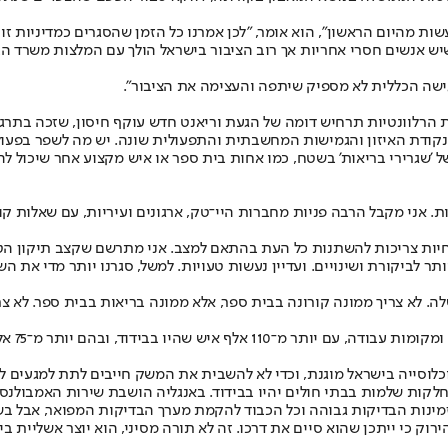
שות מהיום הראשון", הוא אומר, "לכן אמרנו כל הזמן שהסגרים כמדיניות זו
שיש אנשים חסרי אחריות אך רוב הציבור בישראל הולך עם המלצות משרד הבר
ישה הכללית לא מספיק שיתפה והעצימה את הציבור".
רלוונטיות תרחיש דומה של הגעת וריאנט חדש עוקף חיסון, שזכה בתרגיל ל
כן נקודת האיזון והגמישות המחשבתית והתפעולית שונה. יש מה לשפר בפעול
'שגרירי בריאות' בשטח, כמו אחות בית ספר או איש מקצוע אחר שיכול להת
. אני מקבל הרבה פניות מחברות היי־טק, ארגונים ועיריות, עם שאלות ק
ל ההנחיות צריכות להשתנות כל העת בהתאם למצב. אני מתרשם שקצב תיקון 
תר לביקורת ושינויים. ועדיין נעשות טעויות. למשל, סגרנו יותר מדי את
לה. לא צריך ממונה קורונה בבית ספר, אלא ממונה בריאות בבית ספר. לא צרי
השבוע ה
 האוכלוסייה בישראל מוגנת, וכדי לא להשבית את המשק חייבים לתת למגעים
חלקות שלמות בבתי חולים יהיו בבידוד. באנגליה הושבת שירות האמבולנסים
מינות הבדיקות גבוהה וכל הכבוד להקמת מערך הבדיקות המפואר, אבל בשל
וק כי ייתכן שהוא סיים את דרכו. זה לא תורה מסיני, הוא יוצר אשליית ביט