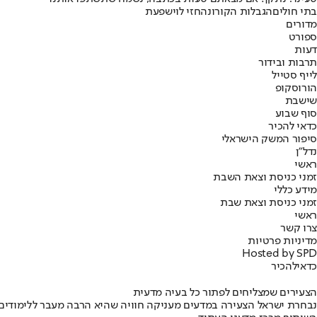
בתי חולים
הגבלות הקורונה
חזי לוי
שפעת
מדורים
ספורט
דעות
תרבות ובידור
לייף סטייל
הורוסקופ
שישבת
סוף שבוע
כדאי להכיר
סיפור המשק הישראלי
נדל"ן
ראשי
זמני כניסת וצאת השבת
מידע כללי
זמני כניסת וצאת שבת
ראשי
צרו קשר
מדיניות פרטיות
Hosted by SPD
כדאי
להכיר
הצעירים שמצליחים לפתור כל בעיה מדעית
נבחרת ישראל הצעירה במדעים מעניקה חוויה שהיא הרבה מעבר ללימודים