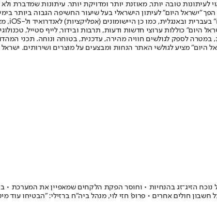
לעיתונות טובה יותר, מאוזנת יותר ומדויקת יותר. עיתונות שמדברת ולא צ
שלום. המהדורה המודפסת הראשונה פורסמה ב-30 ביולי 2007, וב-2010 הפך "ישראל היום" לעיתון הישראלי בעל שי
לחמנוביץ,
ל היום" כוללות ערוצי חדשות ודעות, תרבות ובידור, לייף סטייל, טכנולוגיה
ברית, במטרה לספק לגולשים חוויה מהירה, עדכנית, בטוחה ונוחה. תכני המה
ל היום" מציע לגולשי האתר הנחות ומבצעים על מוצרים ושירותים. ישראל 
ל נוכח הזיג־זג בהנחיות • וחוסר הפקת הלקחים שמאפיין את המערכת • ב
 חולים אחרים • פרופ' חזי לוי, מנהל ביה"ח ברזילי: "הבטיחו עוד מיטות