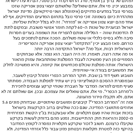
למזלם של ברוך בן אסרף, סרג' הרוש וקלוד כהן טנוג'י, הם לא עלו לישראל
במבצע יכין. מי אלו, אתם שואלים? שלושתם יוצאי צפון אפריקה שזכו
בפרסי נובל במדעים מדויקים (אימונולוג ושני פיזיקאים). מדינת ישראל
מתהדרת כיום בשמונה זוכי פרסי נובל בתחום המדעים המדויקים, אף לא
אחד מהם יוצא צפון אפריקה או ״מזרחי״. זה לא בגלל יכולות שכליות.
ישראל הגזענית של שנות ה-60 לקחה חומר אנושי משובח, ובמקום לתת
לו הזדמנות שווה - הסלילה אותם להפריח את השממה בערים חסרות
סיבה וללא בסיס כלכלי או שטח משלהם. הפכה אותם לנתמכים בעל
כורחם. מאז מבצע יכין "התקדמו" יוצאי צפון אפריקה והפריפריה
הישראלית רבות, אבל מה? ישראל התקדמה הרבה יותר.
אז מה אתה רוצה, תאמרו, זה היה העבר, הוא נגמר. אלא שבחוקים
הסמויים מן העין ממשיכה לעבוד המפלצת שמתחבאת עמוק מהאור
הישראלי. אותה מפלצת שכולם מכחישים את קיומה, והיא ממשיכה לחלק
את המשאבים בצורה אי-שוויונית.
השבוע חשף דוד בן שבת, חוקר המרחב הכפרי ומנהל קיבוץ לשעבר,
שבמסגרת ההסכם הקואליציוני בין יש עתיד למפלגת העבודה, מסתתר
סעיף תמים למראה המדבר על העברת שטחי קרקע עצומים לחכירת
ה״מרחב הכפרי״. מי אלו, אתם שואלים את עצמכם. ובכן, אם שאלתם זה לא
אתם, ולא תקבלו פירור מהעוגה.
ומה זה "המרחב הכפרי"? קיבוצים ומושבים שיתופיים, שבדוחק מונים 5.6
אחוזים מתושבי המדינה, שגם ככה שולטים ברוב הקרקעות בישראל
בזכות אבות שהיו פעם חקלאים. אלא שבעקבות בג״ץ הקשת המזרחית
מ-2002 והוראות חוק ההתיישבות, נמנע מהם בדוחק לעשות בקרקע
שקיבלו כרצונם. חשוב לזכור שקרקע חקלאית נמסרה לקומץ המדובר
בהיקף כזה למטרת חקלאות ויבטחון מזון עבור כלל אזרחי המדינה, ולא