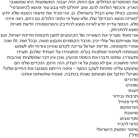
את המספרים הגדולים. אם החוק הזה יעבור, המשמעות היא שמשאבי
הארץ, והכסף הנלווה להם, שוב יחולקו לפי צבע עור ומוצא ("גיאוגרפי"
כמובן, כאילו שיש הבדל בישראל). כן, אני מכיר את טיעוני הסבא שלא יודע
״מאיזה מוצא הנכדים״ שלו, אלא שעל פי נתוני הלמ״ס, גם כיום, ראה איזה
פלא, הכסף עדיין יודע לאיזה מוצא להידבק והפרופסורה יודעת מאיזה
מוצא להתרחק.
אני מאוד מעריך את העשייה של הקיבוצים למען תקומת מדינת ישראל, וגם
את עשייתם של עולי יכין, מרבד הקסמים ומבצע משה. ובכל זאת, 70 שנה
אחרי תקומתה, מדינת ישראל צריכה לקדם שוויון אזרחי ולא לשמש
כעמותה לשימור מפלצות בע"מ. תתעוררו על העתיד שלכם, תעירו
ותעוררו, שתפו ודברו את הסמוי מהעין, שכן אין דבר שמפלצות אוהבות
יותר מחשכה. אם לא נצעק על אי הצדק הזה היום, הנכדים שלנו הם
שיצעקו עלינו מתחת לעקב המגף - איפה הייתם כשגנבו את החיים שלנו?
טעינו? נתקן! אם מצאתם טעות בכתבה, נשמח שתשתפו אותנו
מדורים
ספורט
דעות
תרבות ובידור
לייף סטייל
הורוסקופ
שישבת
סוף שבוע
כדאי להכיר
סיפור המשק הישראלי
נדל"ן