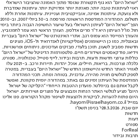
"ישראל היום" הוא גוף תקשורת שנוסד מתוך האמונה שהציבור הישראלי
ראוי לעיתונות טובה יותר, מאוזנת יותר ומדויקת יותר. עיתונות שמדברת
ולא צועקת. עיתונות אמינה, אובייקטיבית ועניינית. עיתונות אחרת וללא
תשלום. המהדורה המודפסת הראשונה פורסמה ב-30 ביולי 2007, וב-2010
הפך "ישראל היום" לעיתון הישראלי בעל שיעור החשיפה הגבוה ביותר בימי
חול. מו"ל העיתון היא ד"ר מרים אדלסון. העורך הראשי הוא עמר לחמנוביץ,
והעורך המייסד הוא עמוס רגב. אתרי האינטרנט של "ישראל היום" בעברית
ובאנגלית, כמו כן היישומונים (אפליקציות) לאנדרואיד ול-iOS, מציגים
חדשות מסביב לשעון, תוכן בלעדי, מבזקים ועדכונים, ניתוחים ופרשנויות,
וידיאו, פודקאסטים ושידורים חיים. פלטפורמות הדיגיטל של "ישראל היום"
כוללות ערוצי חדשות ודעות, תרבות ובידור, לייף סטייל, טכנולוגיה, ספורט,
כלכלה וצרכנות, בריאות, חיילים, אוכל, יהדות, תיירות ורכב. ב-2021 עלו
לאוויר האתר החדש והיישומון החדש של "ישראל היום" בעברית, במטרה
לספק לגולשים חוויה מהירה, עדכנית, בטוחה ונוחה. תכני המהדורה
המודפסת של העיתון זמינים גם באתר, במהדורה יומית מקוונת, ואפשר
לקבל אותם גם בניוזלטר. מועדון ההטבות הייחודי "הקליקה של ישראל
היום" מציע לגולשי האתר הנחות ומבצעים על מוצרים ושירותים. ישראל
היום פתוח להערות, לביקורת ולהצעות לשיפור מקהל הקוראים. פנו אלינו
במייל hayom@israelhayom.co.il.
יום שבת, 28.3.2026
י' בניסן תשפ"ו
חדשות
דעות
ספורט
ForReal
תרבות ובידור