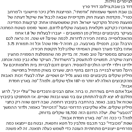
לצימרים ווילות.
דוד בן שבת,צילום: דויד פרץ
בן שבת חושף שעמותת "אדמתי", המייצגת חלק ניכר מיישובי ה"מרחב
כפרי", מקדמת הצעת חוק תקדימית שבאה לכבול את שיקול דעתה של
מועצת מינהל מקרקעי ישראל. חוק שמשמעותו אחת: קרקעות המדינה
שנחכרו כקרקע חקלאית בשבעה שקלים לדונם, ואשר סומנו כשטח המחנה
בעיקר בקיבוצים ובחלק מן המושבים - יעברו לבעלות של 1.8 אחוז
מהאוכלוסייה בחוזה חכירה לדורות. לכמה שנים? 49 שנה. זה נראה לכם
הרבה? ובכן, תכפילו בארבעה. כן, חוזה ל-196 שנה! וכל זה תמורת 3.75
אחוז בלבד מערך השוק האמיתי שלהן לכל תקופת חכירה.
טבעתם במספרים? טוב מאוד, זה בדיוק מה שהמפלצת הסמויה מהעין
רוצה שיקרה. תמשיכו להתעסק ב"הישרדות", העיקר שלא נבין כמה אנחנו,
ילדינו וילדי ילדינו הולכים להפסיד. רוצים דונם לבניית בית חלומותיכם על
הים? מגרש לבנייה בן דונם בחוף הים, שערכו בשוק מתחיל בחמישה
מיליון שקלים בקיבוצים כמו געש, גליל ים ושפיים, יעלה לבעלי זכות האבות
מהקיבוצים האלה לא יותר מ-187 אלף שקלים. ולמה? "פה בארץ חמדת
אבות".
אבל אתם חיים בשדרות, נו ברור. אתם הבנים והנכדים של "עולי יכין", לרוע
מזלכם לא יצא לכם להתחתן עם בני געש ובנות שפיים. אז תסתפקו בקיבוץ
שכוח אל בנגב. נאמר, בהרחבה בקיבוץ רוחמה, שבה דונם שווה רק כחצי
מיליון שקלים. אלא שלקיבוץ הדרומי ובעל "הזכויות" כאמור, ולדור ההמשך
"הטבעי" שלו, יעלה הדונם הזה 18,700 שקלים בדוחק.
למה? כי ככה זה "פה בארץ חמדת אבות".
שפת "מכובדי" כבר תכבס ותלבין כל חטא וחטאת, ובטח גם יימצאו כמה
מזרחיים ייצוגיים מתחתית העוגה כדי לשמש כעלה תואנה. זה לא משנה