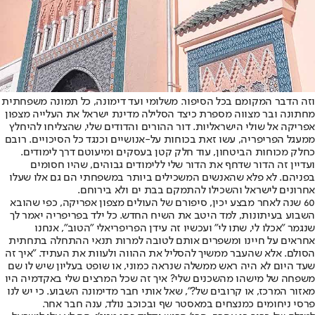
וזה הדבר המקומם בכל הסיפור. משלומי ועד דימונה, כל תמונה משפחתית
מחתונה ובר מצווה מספרת כיצד הסלילה מדינת ישראל את העלייה מצפון
אפריקה אל שולי הישראליות. דור ההורים והדודים שלי, שהצליחו להיחלץ
ממעגל הפריפריה, עשו זאת בכוחות על-אנושיים וכנגד כל הסיכויים. רובם
כחלק מכוחות הביטחון, עוד חלק קטן בעסקים ומיעוטם דרך לימודים.
ועדיין זה הדור שדחף את הדור שלי ללימודים גבוהים, שהיו חסומים
בפניהם. לא פלא שהאנשים המשכילים ביותר במשפחתי הם גם אלו שעלו
אחרונים לישראל והשכילו להתמקם בבת ים ולא בירוחם.
60 שנה לאחר מבצע יכין, סיפורם של העולים מצפון אפריקה, כפי שהובא
השבוע בעיתונות, למד היטב את השיח החדש. כל ילד בפריפריה יאמר לך
שנגמר "אכלו לי, שתו לי" ועכשיו זה עידן הפריפריאלי "הטוב", אנחנו
אחראים על חיינו ומשפרים אותם לטובה למרות תנאי ההתחלה בתחתית
הסולם. אלא שהעבר ממשיך להסליל את ההווה ולעוות את העתיד. "איך זה
שעד היום לא היה ראש ממשלה שנראה כמוני, או שופט בעליון שיש לו שם
משפחה של מישהו מהשכנים שלי? איך זה שכל המרצים שלי באקדמיה היו
מאזור המרכז, או קרובים של?", שאל אותי חבר מדימונה השבוע. כי יש לנו
פרסי ניחומים כמנצחים במאסטר שף ובכוכב נולד, ענה חבר אחר.