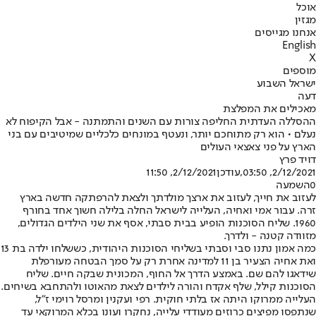
אוכל
מגזין
אנחנו מגייסים
English
X
מוספים
ישראל השבוע
דעה
מאכילים את המפלצת
ההסללה העדתית החליפה צורות עם השנים והתמתנה - אבל הקיפוח לא
נעלם • הוא רק מתוחכם יותר, ונעטף במונחים כלכליים שמיטיבים עם בני
הארץ על פני צאצאי העולים
דויד פרץ
2/12/2021, 03:50
,עודכן
2/12/2021, 11:50
0
השמעה
לעזוב את חייך, לעזוב את ארצך מולדתך ולצאת להרפתקה חדשה בארץ
זרה. עבור אמי ואחיה, העלייה לישראל החלה בלילה חשוך אחד בחורף
1960. שליח הסוכנות הופיע בבית סבתי, אסף את שני הילדים הגדולים,
מזוודה קטנה - ולדרך.
כמה אמון נתנו סבי וסבתי בשליחי הסוכנות היהודית, כששלחו ילדה בת 13
ואת אחיה הצעיר בן 11 למדינה אחרת רק על סמך הבטחה מעורפלת
שידאגו להם שם. באמצע הדרך אל החוף, המכונית שבקה חיים. שליח
הסוכנות קילל, שלף אקדח והורה לילדים לצאת מהאוטו ולהתחבא בשיחים.
העלייה ממרוקו היתה אז בלתי חוקית. רפי ועקנין ומרסל רוימי ז"ל,
שנתפסו מפיצים כרוזים מעודדי עלייה, נחקרו ועונו בכלא המרוקאי עד