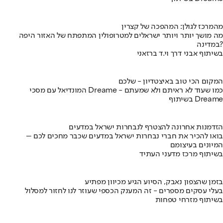
מהמרכז לגולן: המהפכה של קצרין
מה מושך יותר ויותר ישראלים למטרופולין המתפתח של האזור היפה
במדינה?
בשיתוף אבני דרך וי.ד ברזאני
המקום הכי טוב באיצטדיון - שלכם
המונדיאל עם מסכי Dreame - כמו שעוד לא ראיתם ולא שמעתם
בשיתוף Dreame
הזדמנות אחרונה להצטרף לנבחרות ישראל במדעים
בואו להכיר את חברי נבחרות ישראל במדעים שכבר מחכים לכם –
המיונים בעיצומם
בשיתוף מרכז מדעני העתיד
בזמן שהצפון נאבק, הסיוע הגיע מכיוון מפתיע
בעלי עסקים מספרים - זה המענק הכספי שעוזר לנו לחזור למסלול
בשיתוף מזרחי טפחות