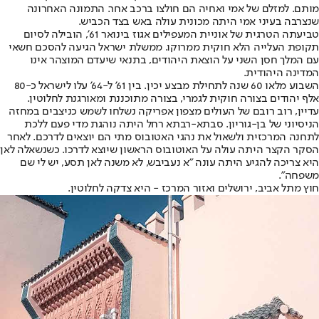
מותם. למזלם של אמי ואחיה הם חולצו ברכב אחר. התמונה האחרונה
שנצרבה בעיני אמי היתה מכונית עולה באש בצד הכביש.
טביעתה הטרגית של אוניית המעפילים אגוז בינואר 61', הובילה לסיום
תקופת העלייה הלא חוקית ממרוקו. ממשלת ישראל הגיעה להסכם חשאי
עם המלך חסן השני על הוצאת היהודים, בתנאי שיעדם המוצהר אינו
המדינה היהודית.
השבוע מלאו 60 שנה לתחילת מבצע יכין. בין 61' ל-64' עלו לישראל כ-80
אלף יהודים בצורה חוקית לגמרי, בצורה מתוכננת ומאורגנת לחלוטין.
עדיין, רוב רובם של העולים מצפון אפריקה נשלחו לשמש כניצבים במחזה
הניסיוני של בן-גוריון. סבתא-רבתא רחל היתה נוהגת מדי פעם ללכת
לתחנה המרכזית ולשאול את נהגי האטובוס מתי הם יוצאים לדרכם. לאחר
הסקר הקצר היתה עולה על האוטובוס הראשון שיוצא לדרכו. כשנשאלה לאן
היא צריכה להגיע היתה עונה "א נעביבש, לא משנה לאן תסע, יש לי שם
משפחה".
חוץ מתל אביב, ירושלים ואזור המרכז - היא צדקה לחלוטין.