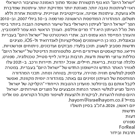
"ישראל היום" הוא גוף תקשורת שנוסד מתוך האמונה שהציבור הישראלי
ראוי לעיתונות טובה יותר, מאוזנת יותר ומדויקת יותר. עיתונות שמדברת
ולא צועקת. עיתונות אמינה, אובייקטיבית ועניינית. עיתונות אחרת וללא
תשלום. המהדורה המודפסת הראשונה פורסמה ב-30 ביולי 2007, וב-2010
הפך "ישראל היום" לעיתון הישראלי בעל שיעור החשיפה הגבוה ביותר בימי
חול. מו"ל העיתון היא ד"ר מרים אדלסון. העורך הראשי הוא עמר לחמנוביץ,
והעורך המייסד הוא עמוס רגב. אתרי האינטרנט של "ישראל היום" בעברית
ובאנגלית, כמו כן היישומונים (אפליקציות) לאנדרואיד ול-iOS, מציגים
חדשות מסביב לשעון, תוכן בלעדי, מבזקים ועדכונים, ניתוחים ופרשנויות,
וידיאו, פודקאסטים ושידורים חיים. פלטפורמות הדיגיטל של "ישראל היום"
כוללות ערוצי חדשות ודעות, תרבות ובידור, לייף סטייל, טכנולוגיה, ספורט,
כלכלה וצרכנות, בריאות, חיילים, אוכל, יהדות, תיירות ורכב. ב-2021 עלו
לאוויר האתר החדש והיישומון החדש של "ישראל היום" בעברית, במטרה
לספק לגולשים חוויה מהירה, עדכנית, בטוחה ונוחה. תכני המהדורה
המודפסת של העיתון זמינים גם באתר, במהדורה יומית מקוונת, ואפשר
לקבל אותם גם בניוזלטר. מועדון ההטבות הייחודי "הקליקה של ישראל
היום" מציע לגולשי האתר הנחות ומבצעים על מוצרים ושירותים. ישראל
היום פתוח להערות, לביקורת ולהצעות לשיפור מקהל הקוראים. פנו אלינו
במייל hayom@israelhayom.co.il.
יום ראשון, 7.6.2026
כ"ב בסיון תשפ"ו
חדשות
דעות
ספורט
ForReal
תרבות ובידור