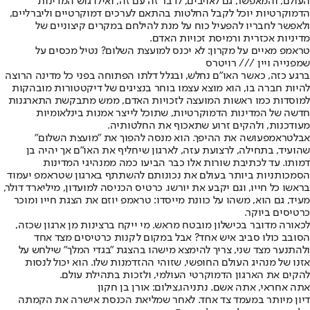
העולם, והמאפשר, גם לאויבים, לדבר זה עם זה, ואילו גוש המדינות
הדמוקרטיות יוכל לקבל החלטות בהתאם לערכים דמוקרטיים וליברליים,
ולאפשר לחבריו להפעיל כוח על מנת להילחם במקרים קיצוניים של
מדיניות אכזרית ורמיסת זכויות האדם.
טראמפ מאיים על מקרון: לא יכנס למועצת השלום? נטיל מכסים על
שמפנייה ויין /// רויטרס
ברגע כזה, כאשר האו"ם נחלש, ובגלל דלתו הפתוחה בפני כל מדינה הרוצה
להיות חברה בו, הוא מוצא עצמו בוחר בנציגים של דיקטטורות מובהקות
למוסדות כמו ראשות המועצה לזכויות האדם, ממש מתבקשת התארגנות
חדשה של המדינות הדמוקרטיות, שתוכל לייצר אמנות בינלאומיות
מעודכנות, ולהקים זרוע שתאכוף את החלטותיה.
אבל
טראמפ
עושה את ההיפך. הוא מנסה להפוך את "
מועצת השלום
"
שהועיד, בתחילה, לרצועת עזה, לארגון שיחליף את האו"ם אך יהיה בן
דמותו. עד לכתיבת שורות אלו כבר הביעו כמה ממנהיגי המדינות
הסמכותניות ביותר בעולם את נכונותם להשתתף בארגון שטראמפ יעמוד
בראשו כל חייו, וגם יקבע את יורשו. כרטיס הכניסה למועדון, מיליארד דולר,
מעיד, גם הוא, משהו על כוונת מייסדו: טראמפ יוזם את הצגת חייו ומוכר
כרטיסים ביוקר.
לכאורה מדובר בכישלון מובטח מראש. מי ייקח ברצינות מן ארגון שכזה,
הסובב כולו סביב איש אחד? אבל במקום לקנות כרטיסים מצד אחד
ולהתנער מצד שני, צריך להימצא מישהו בהצגת "בגדי המלך" שילחש על
אזנו של מנהיג העולם החופשי, שזוהי ההזדמנות שלו. הוא יכול לנסות
להקים את הארגון הדמוקרטי העולמי, ולזכות בתהילת עולם.
אתה אחראי, אתה אשם. נתניהו,צילום: אורן בן חקון
דיון מיותר במעמד צד אחד
. לאחר שמליאת הכנסת אישרה את הקמתה