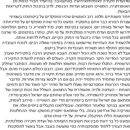
של
ועדת חקירה לאומית
לאירועי
7 באוקטובר
, בהיעדר חברי כנסת מן
האופוזיציה, המשיכו השבוע ועדות הכנסת, לדון בהכנת החוק לקריאות
הבאות.
יותר משנתיים חלפו. רוב האנשים שהיו מופקדים על ביטחוננו בשמיני
עצרת הנורא כבר אינם בתפקיד. כמעט כל מי שהיו מופקדים על מדיניותה
של ישראל באותו יום, ונשבעו בנקיטת חפץ, מיד לאחריו, כי בתום המלחמה
ידרשו להקים ועדת חקירה ממלכתית על פי חוק, נותרו במקומם. מי ש
רצה
למנוע בכל מחיר ועדה כזו,
על פי החוק הקיים, הצליח לדחות אותה,
ולהעמיד את העדויות שיישמעו בפניה בסימני שאלה רבים, לנוכח העובדה
שהזמן החולף הוא משכיח העובדות היעיל ביקום.
אבל לא הכול נשכח ולא הכול יישכח. הצבא השקיע הרבה בחקירות שערך.
מבקר המדינה חקר. העיתונות חקרה. העולם לא המתין לוועדת החקירה
הרשמית. התגלו טעויות רבות, ונחשפו חולשות לא מעטות. הסתבר שחלק
מן המפקדים לא התאימו לתפקידיהם, ואכן, רובם ככולם הועברו מהם. אבל
דבר אחד ברור, והוא איננו מחייב שום ועדת חקירה: אין מדובר בשגיאות
טקטיות שתמיד היו ותמיד יהיו, גם אם הן ילבשו צורות אחרות. מדובר
בשתי הכרעות אסטרטגיות שעלו לישראל מחיר יקר מאוד של דם ודמים:
האחת - העדפה גלויה ומשודרת של החמאס, השולל את זכות קיומה של
ישראל ומחוייב להשמידה, על פני אש"פ שחתם עם ישראל הסכם מדיני,
ומתאם עם ישראל עניינים ביטחוניים מדי יום. השנייה - סירוב לעסוק,
מראש, בבוקר שלאחר המלחמה, שבגללו
אנו מקבלים בימים אלה את
טורקיה של ארדואן בעזה
, בלי שחמאס יתפרק מנשקו. שתי ההחלטות
המוטעות הללו התקבלו, אישית, על ידי אותו אדם.
כמעט כל בר דעת מבין את חשיבות הקמתה של ועדת חקירה ממלכתית,
ואת הצורך ללמוד ממסקנותיה כפי שנעשה בעבר, אבל באשר למסקנות