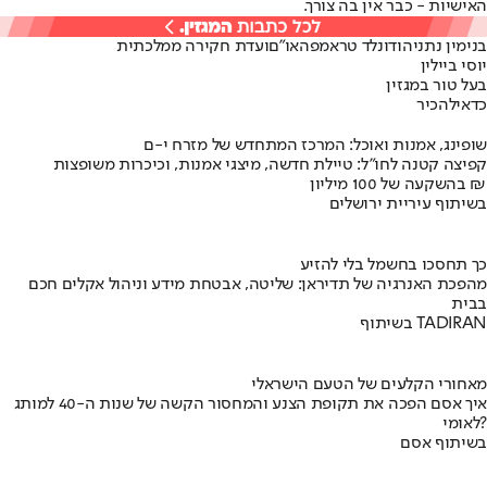
האישיות - כבר אין בה צורך.
בנימין נתניהו
דונלד טראמפ
האו"ם
ועדת חקירה ממלכתית
יוסי ביילין
בעל טור במגזין
כדאי
להכיר
שופינג, אמנות ואוכל: המרכז המתחדש של מזרח י-ם
קפיצה קטנה לחו"ל: טיילת חדשה, מיצגי אמנות, וכיכרות משופצות
בהשקעה של 100 מיליון ₪
בשיתוף עיריית ירושלים
כך תחסכו בחשמל בלי להזיע
מהפכת האנרגיה של תדיראן: שליטה, אבטחת מידע וניהול אקלים חכם
בבית
בשיתוף TADIRAN
מאחורי הקלעים של הטעם הישראלי
איך אסם הפכה את תקופת הצנע והמחסור הקשה של שנות ה-40 למותג
לאומי?
בשיתוף אסם