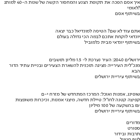
איך אסם הפכה את תקופת הצנע והמחסור הקשה של שנות ה-40 למותג
לאומי?
בשיתוף אסם
אתם עוד לא שם? הטיסה למונדיאל כבר יצאה
יונדאי לוקחת אתכם לבמה הכי גדולה בעולם
בשיתוף יונדאי מבית כלמוביל
ירושלים 2040: העיר נערכת ל- 1.5 מליון תושבים
מנכ"לית העירייה מציגה תוכנית להשארת הצעירים ובניית עתיד הדור
הבא
בשיתוף עיריית ירושלים
שופינג, אמנות ואוכל: המרכז המתחדש של מזרח י-ם
קפיצה קטנה לחו"ל: טיילת חדשה, מיצגי אמנות, וכיכרות משופצות
בהשקעה של 100 מיליון ₪
בשיתוף עיריית ירושלים
מדורים
ספורט
תרבות ובידור
לייף סטייל