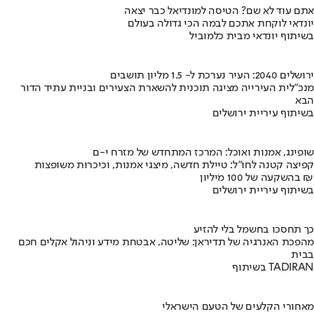
אתם עוד לא שם? הטיסה למונדיאל כבר יצאה
יונדאי לוקחת אתכם לבמה הכי גדולה בעולם
בשיתוף יונדאי מבית כלמוביל
ירושלים 2040: העיר נערכת ל- 1.5 מליון תושבים
מנכ"לית העירייה מציגה תוכנית להשארת הצעירים ובניית עתיד הדור
הבא
בשיתוף עיריית ירושלים
שופינג, אמנות ואוכל: המרכז המתחדש של מזרח י-ם
קפיצה קטנה לחו"ל: טיילת חדשה, מיצגי אמנות, וכיכרות משופצות
בהשקעה של 100 מיליון ₪
בשיתוף עיריית ירושלים
כך תחסכו בחשמל בלי להזיע
מהפכת האנרגיה של תדיראן: שליטה, אבטחת מידע וניהול אקלים חכם
בבית
בשיתוף TADIRAN
מאחורי הקלעים של הטעם הישראלי