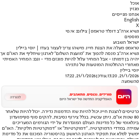
אוכל
מגזין
אנחנו מגייסים
English
X
נשיא ארה"ב דונלד טראמפ| צילום: אי.פי
מוספים
ישראל השבוע
טראמפ מעלה את הצגת חייו. מישהו צריך לעצור בעדו | יוסי ביילין
נשיא ארה"ב מנסה להפוך את "מועצת השלום" לארגון שיחליף את האו"ם אך
יהיה בן דמותו • אבל המחיר עלול להיות מוגזם מדי • וגם: המחיר האמיתי
מאחורי ההחלטות המוטעות של נתניהו
יוסי ביילין
21/1/2026, 13:20
,עודכן
21/1/2026, 17:22
0
השמעה
כרטיסים להצגת חייו.
יכול להיות שזו הזדמנות נדירה. יכול להיות שלאחר
80 שנות או"ם, ניתן עכשיו, בגלל צירוף נסיבות, להקים סוף סוף
מועדון
בינלאומי של כל מדינות העולם המוגדרות על ידי הגורמים המעריכים
עמידה במדדי הדמוקרטיה, "דמוקרטיות" או "דמוקרטיות חלקיות"
. האו"ם
ימשיך למלא את תפקיד הארגון הראשון בהיסטוריה המכנס את כל מדינות