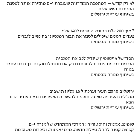
לא רק קודש – המהפכה המודרנית שעוברת י-ם מחזירה אותה לפסגת
התיירות הישראלית
בשיתוף עיריית ירושלים
איך 200 ש"ח בחודש הופכים ל140 אלף ?
צעדים קטנים שיכולים לסגור את הבור הפנסיוני בין נשים לגברים
בשיתוף מנורה מבטחים
הסוד של איינשטיין שיגדיל לכם את הפנסיה
הריבית דריבית עובדת לטובתכם רק אם תתחילו מוקדם. כך תבנו עתיד
בטוח
בשיתוף מנורה מבטחים
ירושלים 2040: העיר נערכת ל 1.5 מליון תושבים
מנכ"לית העירייה מציגה תוכנית להשארת הצעירים ובניית עתיד הדור
הבא
בשיתוף עיריית ירושלים
שופינג, אמנות והיסטוריה : המרכז המתחדש של מזרח י-ם
קפיצה קטנה לחו"ל: טיילת חדשה, מיצגי אמנות, וכיכרות משופצות