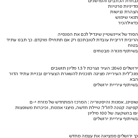
נבחרת הכתבים והפרשנים
מדיניות פרטיות
הצהרת נגישות
תנאי שימוש
כדאי
להכיר
הסוד של איינשטיין שיגדיל לכם את הפנסיה
הריבית דריבית עובדת לטובתכם רק אם תתחילו מוקדם. כך תבנו עתיד
בטוח
בשיתוף מנורה מבטחים
ירושלים 2040: העיר נערכת ל 1.5 מליון תושבים
מנכ"לית העירייה מציגה תוכנית להשארת הצעירים ובניית עתיד הדור
הבא
בשיתוף עיריית ירושלים
שופינג, אמנות והיסטוריה : המרכז המתחדש של מזרח י-ם
קפיצה קטנה לחו"ל: טיילת חדשה, מיצגי אמנות, וכיכרות משופצות
בהשקעה של 100 מיליון ₪
בשיתוף עיריית ירושלים
כך ירושלים ממציאה את עצמה מחדש