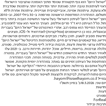
"ישראל היום" הוא גוף תקשורת שנוסד מתוך האמונה שהציבור הישראלי
ראוי לעיתונות טובה יותר, מאוזנת יותר ומדויקת יותר. עיתונות שמדברת
ולא צועקת. עיתונות אמינה, אובייקטיבית ועניינית. עיתונות אחרת וללא
תשלום. המהדורה המודפסת הראשונה פורסמה ב-30 ביולי 2007, וב-2010
הפך "ישראל היום" לעיתון הישראלי בעל שיעור החשיפה הגבוה ביותר בימי
חול. מו"ל העיתון היא ד"ר מרים אדלסון. העורך הראשי הוא עמר לחמנוביץ,
והעורך המייסד הוא עמוס רגב. אתרי האינטרנט של "ישראל היום" בעברית
ובאנגלית, כמו כן היישומונים (אפליקציות) לאנדרואיד ול-iOS, מציגים
חדשות מסביב לשעון, תוכן בלעדי, מבזקים ועדכונים, ניתוחים ופרשנויות,
וידיאו, פודקאסטים ושידורים חיים. פלטפורמות הדיגיטל של "ישראל היום"
כוללות ערוצי חדשות ודעות, תרבות ובידור, לייף סטייל, טכנולוגיה, ספורט,
כלכלה וצרכנות, בריאות, חיילים, אוכל, יהדות, תיירות ורכב. ב-2021 עלו
לאוויר האתר החדש והיישומון החדש של "ישראל היום" בעברית, במטרה
לספק לגולשים חוויה מהירה, עדכנית, בטוחה ונוחה. תכני המהדורה
המודפסת של העיתון זמינים גם באתר, במהדורה יומית מקוונת, ואפשר
לקבל אותם גם בניוזלטר. מועדון ההטבות הייחודי "הקליקה של ישראל
היום" מציע לגולשי האתר הנחות ומבצעים על מוצרים ושירותים. ישראל
היום פתוח להערות, לביקורת ולהצעות לשיפור מקהל הקוראים. פנו אלינו
במייל hayom@israelhayom.co.il.
יום שני, 18.5.2026
ב' בסיון תשפ"ו
חדשות
דעות
ספורט
ForReal
תרבות ובידור