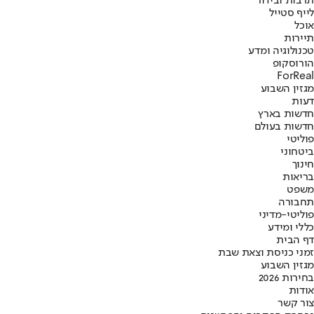
תרבות ובידור
לייף סטייל
אוכל
תיירות
טכנולוגיה ומדע
הורוסקופ
ForReal
מגזין השבוע
דעות
חדשות בארץ
חדשות בעולם
פוליטי
ביטחוני
חינוך
בריאות
משפט
תחבורה
פוליטי-מדיני
כללי ומידע
דף הבית
זמני כניסת וצאת שבת
מגזין השבוע
בחירות 2026
אודות
צור קשר