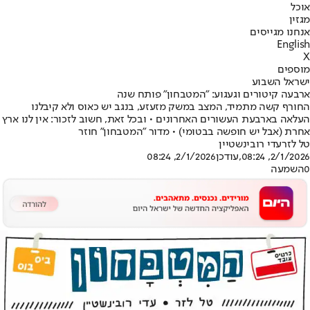
אוכל
מגזין
אנחנו מגייסים
English
X
מוספים
ישראל השבוע
ארבעה קיטורים וגעגוע: "המטבחון" פותח שנה
החורף קשה מתמיד, המצב במשק מזעזע, בנגב יש כאוס ולא קיבלנו
העלאה בארבעת העשורים האחרונים • ובכל זאת, חשוב לזכור: אין לנו ארץ
אחרת (אבל יש חופשה בבטומי) • מדור "המטבחון" חוזר
טל לזר
עדי רובינשטיין
2/1/2026, 08:24
,עודכן
2/1/2026, 08:24
0
השמעה