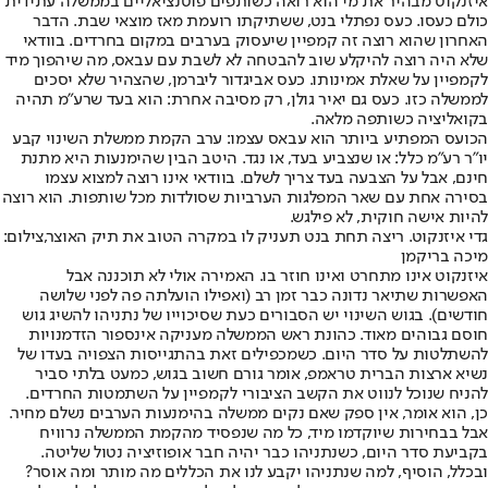
איזנקוט מבהיר את מי הוא רואה כשותפים פוטנציאליים בממשלה עתידית
כולם כעסו. כעס נפתלי בנט, ששתיקתו רועמת מאז מוצאי שבת. הדבר
האחרון שהוא רוצה זה קמפיין שיעסוק בערבים במקום בחרדים. בוודאי
שלא היה רוצה להיקלע שוב להבטחה לא לשבת עם עבאס, מה שיהפוך מיד
לקמפיין על שאלת אמינותו. כעס אביגדור ליברמן, שהצהיר שלא יסכים
לממשלה כזו. כעס גם יאיר גולן, רק מסיבה אחרת: הוא בעד שרע״מ תהיה
בקואליציה כשותפה מלאה.
הכועס המפתיע ביותר הוא עבאס עצמו: ערב הקמת ממשלת השינוי קבע
יו״ר רע״מ כלל: או שנצביע בעד, או נגד. היטב הבין שהימנעות היא מתנת
חינם, אבל על הצבעה בעד צריך לשלם. בוודאי אינו רוצה למצוא עצמו
בסירה אחת עם שאר המפלגות הערביות שסולדות מכל שותפות. הוא רוצה
להיות אישה חוקית, לא פילגש.
גדי איזנקוט. ריצה תחת בנט תעניק לו במקרה הטוב את תיק האוצר,צילום:
מיכה בריקמן
איזנקוט אינו מתחרט ואינו חוזר בו. האמירה אולי לא תוכננה אבל
האפשרות שתיאר נדונה כבר זמן רב (ואפילו הועלתה פה לפני שלושה
חודשים). בגוש השינוי יש הסבורים כעת שסיכוייו של נתניהו להשיג גוש
חוסם גבוהים מאוד. כהונת ראש הממשלה מעניקה אינספור הזדמנויות
להשתלטות על סדר היום. כשמכפילים זאת בהתגייסות הצפויה בעדו של
נשיא ארצות הברית טראמפ, אומר גורם חשוב בגוש, כמעט בלתי סביר
להניח שנוכל לנווט את הקשב הציבורי לקמפיין על השתמטות החרדים.
כן, הוא אומר, אין ספק שאם נקים ממשלה בהימנעות הערבים נשלם מחיר.
אבל בבחירות שיוקדמו מיד, כל מה שנפסיד מהקמת הממשלה נרוויח
בקביעת סדר היום, כשנתניהו כבר יהיה חבר אופוזיציה נטול שליטה.
ובכלל, הוסיף, למה שנתניהו יקבע לנו את הכללים מה מותר ומה אוסר?