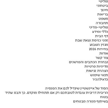
פוליטי
ביטחוני
חינוך
בריאות
משפט
תחבורה
פוליטי-מדיני
כללי ומידע
דף הבית
זמני כניסת וצאת שבת
מגזין השבוע
בחירות 2026
אודות
צור קשר
נבחרת הכתבים והפרשנים
מדיניות פרטיות
הצהרת נגישות
תנאי שימוש
כדאי
להכיר
הסוד של איינשטיין שיגדיל לכם את הפנסיה
הריבית דריבית עובדת לטובתכם רק אם תתחילו מוקדם. כך תבנו עתיד
בטוח
בשיתוף מנורה מבטחים