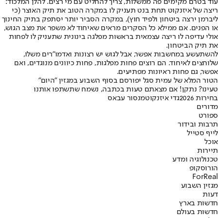
עוד בטרם מקימים פה ממשלות, צריך להחליט עם מי רצים. להלן המלכוד:
ריצה של איזנקוט תחת בנט תעניק לו במקרה הטוב את תיק האוצר (כי
ליברמן ירצה ביטחון ולפיד חוץ), במקרה הסביר יותר יסתפק בתיק החינוך
או הפנים. אם ממילא כל הסקרים מראים שאיחוד לא משפר את מצב הגוש,
אולי עדיפה לו ריצה עצמאית בראשות מפלגה בינונית שתעניק לו לפחות
את תיק הביטחון.
להשתעשע במחשבות אפשר, אבל לגוש יש רצונות ואדמו״רים משלו,
שלוחצים לאיחוד. הם רוצים פחות מפלגות, פחות כיוונים מנוגדים, ואם
אפשר, גם פחות ראיונות מפתיעים.
הטור המלא של עמית סגל יפורסם בסוף השבוע במגזין "היום"
טעינו? נתקן! אם מצאתם טעות בכתבה, נשמח שתשתפו אותנו
בחירות 2026
גדי איזנקוט
מנסור עבאס
מדורים
ספורט
תרבות ובידור
לייף סטייל
אוכל
תיירות
טכנולוגיה ומדע
הורוסקופ
ForReal
מגזין השבוע
דעות
חדשות בארץ
חדשות בעולם