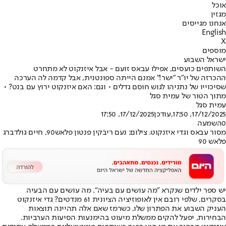
אוכל
מגזין
אנחנו מגייסים
English
X
מוספים
ישראל השבוע
השותפים כועסים, אפילו עבאס זועם - אבל איזנקוט לא מתחרט
ההכרזה של יו"ר "ישר!" אמנם הייתה ספונטנית, אבל קדמה לה הערכה
שסיכוייו של נתניהו לגוש חוסם גדלים • וגם: האם איזנקוט ירוץ עם בנט? •
מתוך הטור של עמית סגל
עמית סגל
17/12/2025, 17:50
,עודכן
17/12/2025, 17:50
0
השמעה
מסור עבאס וגדי איזנקוט. צילום: נעם ריבקין פנטון פלאש90, חיים גולדברג
פלאש 90
יש ספר ילדים שנקרא ״מה עושים עם בעיה״. מה עושים עם הבעיה
בסקרים, שלפי רובם אין לאופוזיציה הציונית 61 מנדטים? גדי איזנקוט
העניק השבוע את הפתרון שלו, כשרמז שאם אלה תהיינה תוצאות
הבחירות, יפעל להקים ממשלת מיעוט בהימנעות הסיעות הערביות.