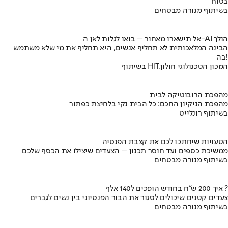
בטוח
בשיתוף מנורה מבטחים
אל תישארו מאחור – בואו לגלות לאן ה-AI הולך
הבינה המלאכותית לא תחליף אנשים, היא תחליף את מי שלא משתמש
בה!
בשיתוף HIT,המכון הטכנולוגי חולון
מהפכת הרובוטיקה לבית
מהפכת הניקיון החכם: כל הבית נקי בלחיצת כפתור
בשיתוף רונלייט
הטעויות שיחתכו לכם את קצבת הפנסיה
ממשיכת כספים ועד חוסר תכנון – הצעדים שיצילו את הכסף שלכם
בשיתוף מנורה מבטחים
איך 200 ש"ח בחודש הופכים ל140 אלף ?
צעדים קטנים שיכולים לסגור את הבור הפנסיוני בין נשים לגברים
בשיתוף מנורה מבטחים