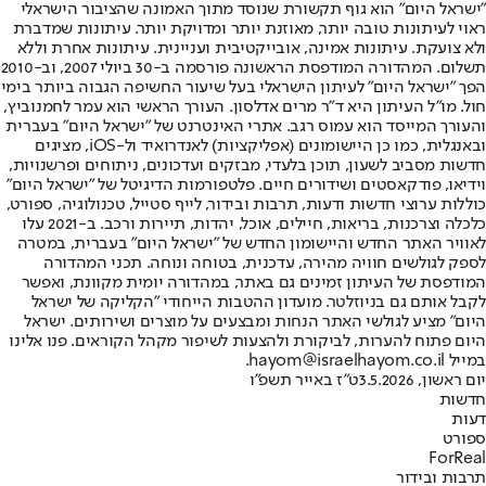
"ישראל היום" הוא גוף תקשורת שנוסד מתוך האמונה שהציבור הישראלי
ראוי לעיתונות טובה יותר, מאוזנת יותר ומדויקת יותר. עיתונות שמדברת
ולא צועקת. עיתונות אמינה, אובייקטיבית ועניינית. עיתונות אחרת וללא
תשלום. המהדורה המודפסת הראשונה פורסמה ב-30 ביולי 2007, וב-2010
הפך "ישראל היום" לעיתון הישראלי בעל שיעור החשיפה הגבוה ביותר בימי
חול. מו"ל העיתון היא ד"ר מרים אדלסון. העורך הראשי הוא עמר לחמנוביץ,
והעורך המייסד הוא עמוס רגב. אתרי האינטרנט של "ישראל היום" בעברית
ובאנגלית, כמו כן היישומונים (אפליקציות) לאנדרואיד ול-iOS, מציגים
חדשות מסביב לשעון, תוכן בלעדי, מבזקים ועדכונים, ניתוחים ופרשנויות,
וידיאו, פודקאסטים ושידורים חיים. פלטפורמות הדיגיטל של "ישראל היום"
כוללות ערוצי חדשות ודעות, תרבות ובידור, לייף סטייל, טכנולוגיה, ספורט,
כלכלה וצרכנות, בריאות, חיילים, אוכל, יהדות, תיירות ורכב. ב-2021 עלו
לאוויר האתר החדש והיישומון החדש של "ישראל היום" בעברית, במטרה
לספק לגולשים חוויה מהירה, עדכנית, בטוחה ונוחה. תכני המהדורה
המודפסת של העיתון זמינים גם באתר, במהדורה יומית מקוונת, ואפשר
לקבל אותם גם בניוזלטר. מועדון ההטבות הייחודי "הקליקה של ישראל
היום" מציע לגולשי האתר הנחות ומבצעים על מוצרים ושירותים. ישראל
היום פתוח להערות, לביקורת ולהצעות לשיפור מקהל הקוראים. פנו אלינו
במייל hayom@israelhayom.co.il.
יום ראשון, 3.5.2026
ט"ז באייר תשפ"ו
חדשות
דעות
ספורט
ForReal
תרבות ובידור