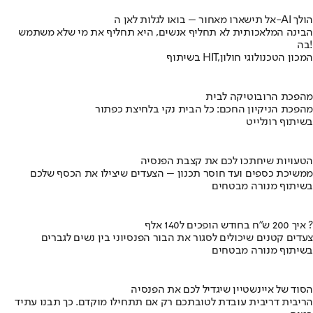
אל תישארו מאחור – בואו לגלות לאן ה-AI הולך
הבינה המלאכותית לא תחליף אנשים, היא תחליף את מי שלא משתמש
בה!
בשיתוף HIT,המכון הטכנולוגי חולון
מהפכת הרובוטיקה לבית
מהפכת הניקיון החכם: כל הבית נקי בלחיצת כפתור
בשיתוף רונלייט
הטעויות שיחתכו לכם את קצבת הפנסיה
ממשיכת כספים ועד חוסר תכנון – הצעדים שיצילו את הכסף שלכם
בשיתוף מנורה מבטחים
איך 200 ש"ח בחודש הופכים ל140 אלף ?
צעדים קטנים שיכולים לסגור את הבור הפנסיוני בין נשים לגברים
בשיתוף מנורה מבטחים
הסוד של איינשטיין שיגדיל לכם את הפנסיה
הריבית דריבית עובדת לטובתכם רק אם תתחילו מוקדם. כך תבנו עתיד