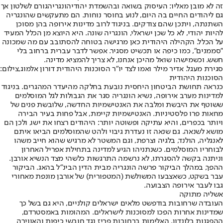
זה לא מובן מאליו: העיסוק בשואה ובהשמדת יהודי
הונגריה
גורם לשלטון אך
גם ליהודים החיים בה היום, לנוע בחוסר נוחות. הם מתעקשים שהונגריה
השתנתה, ויתכן שהם צודקים. בניגוד לרוב מדינות אירופה בהן מסוכן
להיות יהודי, לא כל שכן ישראלי, הונגריה שונה. היא היוצא מן הכלל המעיד
על הכלל. הקהילה היהודית כאן מרגישה בטוחה להסתובב עם מה שמכונה
"סממנים", כמו כיפה או תכשיט מסגיר. אפשר לדבר עברית ברחוב בלי
חשש. וכשמישהו שואל מהיכן אנחנו, לא צריך להמציא מדינה.
סגירת מעגל. אדיר מילר ואמו לצד יו"ר הסוכנות היהודית דורון אלמוג,צילום:
הסוכנות היהודית
כנראה תחושת הביטחון היחסית נובעת בחלקה מ
היעדר המהגרים
. בניגוד
למדינות מערב אירופה, נשיא הונגריה סגר את הגבולות לגל המוסלמים
ששוטף את היבשת ומלבה את האנטישמיות החדשה, שלובשת פנים של
מחאות פרו פלסטיניות. האנטישמיות קיימת, אבל פחות בעיר הבירה
ויותר בכפרים, והיא עתיקה ופשוטה יותר: היהודים רצחו את ישו, ולכן הם
מושא לשנאה. גם שנאה זו נעדרת גיבוי ולהט שהמוסלמים הביאו איתם
לאנגליה, הולנד, בלגיה וצרפת, וגם המשטר לא מרגיש שהוא חייב משהו
לבוחריו המוסלמים. כשנתניהו הגיע למדינה בתחילת אפריל האחרון
וניתנה בקשה להסגרתו, לא נרשמה התרגשות כלשהי מצד הנשיא אורבן.
ההפך, במהלך הביקור פרשה הונגריה מבית הדין הבינ"ל בהאג. הביקור
עבר בשקט, כשאצבעו המשולשת (המטפורית) של אורבן מונפת מאחורי
גבו לעבר אירופה הצבועה.
אשליה מתוקה
העובדה שרחובות בודפשט מלאים ישראלים קולניים, היא גם בשל כך
שמדינות אחרות הפכו למסוכנות לישראלים. המהומות באמסטרדם,
ההפגנות בלונדון, האלימות ברחובות פריז נגד חובשי כיפות והאווירה