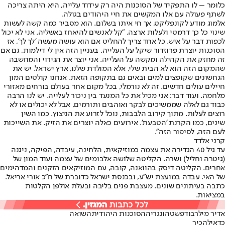
כלומר – לו התפקיד של הסוכנות היה רק עידוד עלייה, היא היתה צריכה
לשתף פעולה עם אלו המקשים את חיי היהודים בגולה.
אלמוג מודע לקונפליקט, אך חי איתו בשלום. הוא מסביר כמה קשה לעשות
שינוי כל כך דרמטי ולעלות ארצה. "קל לאנשים להיאחז באשליה. אני לא יכול
לכפות דבר על איש. כל אחד צריך להחליט אם הוא עושה מעשה 'לך לך', אז
הסוכנות יוצרת פרוזדור שיקל על העלייה. בעניין הזה אין לי דילמות, גם אם
זה מחזק את הקהילה ומקשה על העלייה. אני יוצר את הגירוי והמחשבה
שהמקום הזה הוא לא הבית שלי, אלא המולדת שלנו, ארץ ישראל. יש את
הנחשונים שקופצים למים ובאים גם בתקופה הזאת. אנחנו קולטים המון
חיילים עולים חדשים. זה לא נורמלי, בכל מקום אחר בעולם בורחים מאזורי
מלחמה. ועוד דבר: אני מכיל את כל המנעד בין ניכור לעלייה. יש לנו הרבה
כבוד גם לאלה שממשיכים לבקר ואוהבים ותורמים, אבל לא יכולים או לא
רוצים לעלות. מתוך קירוב הלבבות, נוכל לזרוע את הניצוץ. כמו השין
שינים, כמו הקרנת 'הטבעת'. אירועים כאלה יוצרים את הזיק. את השייכות
לעם הזה, לסיפור הזה".
קרני אלדד
עד גיל 40 הגדירה את עצמה כמוזיקאית, הלחינה, עיבדה, הפיקה, ניגנה
(גיטרה וחליל) ושרה. הקליטה שלושה אלבומים של עצמה ועוד המון של
אחרים. הקליטה דיסק בהוואנה, קובה, עם המוזיקאים הזקנים והמדהימים
של האי. עבדה במועצת יש"ע, ובכנסת ישראל כדוברת של ח"כ אורי אריאל.
כתבה בעיתונים שונים. מעצבת פנים בליבה ובעלת אולפן הקלטות
במציאות.
אדיר מילר
בודפשט
הונגריה
הסוכנות היהודית
השואה
כדאי
להכיר