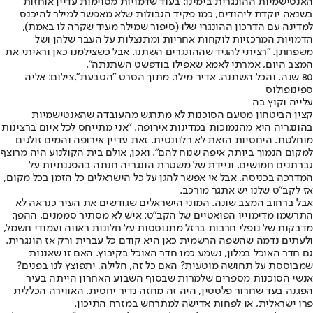
האנטישמיות ההונגרית בימינו: בעוד שדמויות מסוימות עדיין אוחזות
בשנאה יוקדת ליהודים, כמו פקיד הגבולות שלא מאפשר למילר להיכנס
למדינה עם הדרכון ההונגרי שלו (סיפור שמילר מעיד שקרה לו באמת),
הדמויות המרכזיות לוקחות אחריות ומתנצלות על העבר שלהן ושל
משפחתן. "רציתי להגיד שההונגרים השתנו. אבל כשצילמנו כאן וראיתי את
המצב היום, אמרתי לאמא שאפילו בודפשט השתנתה".
80 שנה, והכל השתנה. אדיר מילר, מתוך הסרט "הטבעת",צילום: אליה
ספינופולוס
עלייה וקוץ בה
קצין הביטחון מטעם הסוכנות לא מתרגש מהעובדה שהאנטישמיות
בהונגריה היא מהנמוכות במדינות אירופה. "אני מתייחס לכל איום ברצינות
מוחלטת. היחסיות הזאת לא רלוונטית. זאת עדיין אירופה והמים זולגים
למקום הנמוך ביותר, איפה שנוח להם". ואכן, אולם בית הקולנוע היה מרוצף
גברתנים חמושים, וניידת של משטרת הונגריה חנתה בהפגנתיות על
המדרכה בכניסה. אבל אי אפשר להגן על כל הישראלים כל הזמן בכל מקום,
אז לקב"ט שלנו יש אתגר מורכב.
אבל ברחוב המצב שונה. המוני הישראלים שגודשים את העיר כנראה לא
התרשמו מדימוייו הפואטיים של הקב"ט: איש לא מסתיר סממנים, ההפך.
מדבקות של נופלי חרבות ברזל מתנוססות על חלונות ראווה ועמודי חשמל,
ולעתים נדמה שהשפה הרשמית כאן היא קודם כל עברית ורק אז הונגרית.
גם חדר האוכל במלון, נשמע כמו חדר האוכל בקיבוץ. האם זו שאננות
שמבוססת על תחושה מוטעית? האם כל זה, חלילה, יתפוצץ לנו בפנים?
אנשי הסוכנות מספרים שלמרות שבסוף השבוע האחרון הייתה בעיר
הפגנה בעד שחרור פלסטין, היה זה מחזה נדיר יחסית. האווירה הכללית
פרו ישראלית, או לפחות אדישה למתרחש במזרח התיכון.