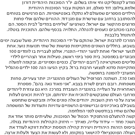
מודע לקונפליקט וחי איתו בשלום. יו"ר הסוכנות היהודית דורון
אלמוג,צילום: דוד סאלם, זוג הפקות עבור הסוכנות היהודית
הילדים מספרים שמעולם לא נתקלו באנטישמיות. הם מרגישים בטוחים
להסתובב ברחוב עם שרשרת עם מגן דוד. ההורים שלהם אולי פחות
מרוצים מהקשר עם ישראל: כשהגיעו "שליחים במדים" לבית הספר, הם
כתבו מכתבים נזעמים להנהלה, התלויה בכסף שלהם. התוכנית בוטלה.
להתנחל בלבבות
המרכז לתרבות ישראל, שהוקם על ידי הסוכנות היהודית, פועל שבעה ימים
בשבוע. בחללים השונים מתקיימות פגישות של שתי תנועות נוער, אחת
לנוער ישראלי ואחת לנוער יהודי-הונגרי, אולפן לעברית בו לומדים 100
מבוגרים בסמסטר, בית ספר בימי ראשון, פעילות אחר הצהריים לילדי
פליטים מאוקראינה ("רובם יהודים"), כנסים וסמינרים, ובקומה למעלה
מתקיימת סדנא לפצועי חרבות ברזל. בקיץ הגיעו הנה 100 ילדים מהגליל
המערבי להפוגה בחופשה.
מאז 7.10, השתנה הפרופיל של העולים מהונגריה: יותר צעירים, פחות
משפחות. רובם רוצים לשרת בצבא. "אני מאוד גאה בהם", מספרת
האחראית על העלייה בהונגריה העובדת במרכז. היא גם עוזרת ליהודים
מרחבי העולם שמבקשים להוכיח את יהדותם, וכך להיות זכאים לעלות
ארצה על פי חוק השבות. יהודים אלה פונים אליה ומבקשים שתחפש
בשבילם בארכיונים וברישומים הרשמיים עדויות ותעודות של המשפחה
שלהם שחיו בבודפשט לפני המלחמה.
קשה להתעלם מהתפקיד הכפול של הסוכנות, שלעיתים סותר אחד את
השני: מחד – עידוד עלייה, מאידך – חיזוק הקהילות היהודיות בגולה.
ביסוס הזהות היהודית ויצירת קהילה תוססת יכולות דווקא לעודד את
העולה הפוטנציאלי להישאר במקומו, ולא לעשות את הצעד ולעלות ארצה.