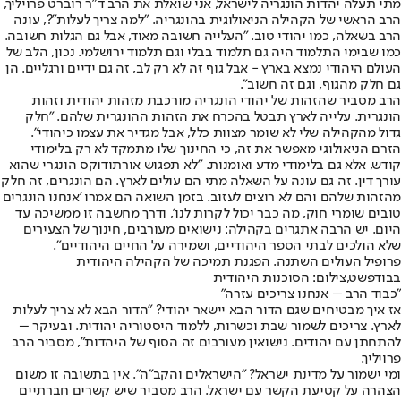
מתי תעלה יהדות הונגריה לישראל, אני שואלת את הרב ד"ר רוברט פרויליך,
הרב הראשי של הקהילה הניאולוגית בהונגריה. "למה צריך לעלות"?, עונה
הרב בשאלה, כמו יהודי טוב. "העלייה חשובה מאוד, אבל גם הגלות חשובה.
כמו שבימי התלמוד היה גם תלמוד בבלי וגם תלמוד ירושלמי. נכון, הלב של
העולם היהודי נמצא בארץ - אבל גוף זה לא רק לב, זה גם ידיים ורגליים. הן
גם חלק מהגוף, וגם זה חשוב".
הרב מסביר שהזהות של יהודי הונגריה מורכבת מזהות יהודית וזהות
הונגרית. עלייה לארץ תבטל בהכרח את הזהות ההונגרית שלהם. "חלק
גדול מהקהילה שלי לא שומר מצוות כלל, אבל מגדיר את עצמו כיהודי".
הזרם הניאולוגי מאפשר את זה, כי החינוך שלו מתמקד לא רק בלימודי
קודש, אלא גם בלימודי מדע ואומנות. "לא תפגוש אורתודוקס הונגרי שהוא
עורך דין. זה גם עונה על השאלה מתי הם עולים לארץ. הם הונגרים, זה חלק
מהזהות שלהם והם לא רוצים לעזוב. בזמן השואה הם אמרו 'אנחנו הונגרים
טובים שומרי חוק, מה כבר יכול לקרות לנו', ודרך מחשבה זו ממשיכה עד
היום. יש הרבה אתגרים בקהילה: נישואים מעורבים, חינוך של הצעירים
שלא הולכים לבתי הספר היהודיים, ושמירה על החיים היהודיים".
פרופיל העולים השתנה. הפגנת תמיכה של הקהילה היהודית
בבודפשט,צילום: הסוכנות היהודית
"כבוד הרב – אנחנו צריכים עזרה"
אז איך מבטיחים שגם הדור הבא יישאר יהודי? "הדור הבא לא צריך לעלות
לארץ. צריכים לשמור שבת וכשרות, ללמוד היסטוריה יהודית. ובעיקר –
להתחתן עם יהודים. נישואין מעורבים זה הסוף של היהדות", מסביר הרב
פרויליך.
ומי ישמור על מדינת ישראל? "הישראלים והקב"ה". אין בתשובה זו משום
הצהרה על קטיעת הקשר עם ישראל. הרב מסביר שיש קשרים חברתיים