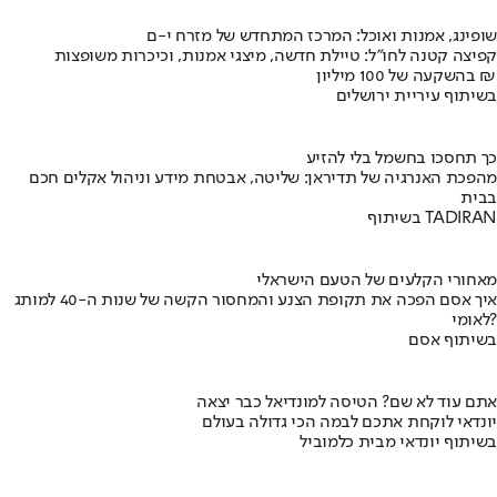
שופינג, אמנות ואוכל: המרכז המתחדש של מזרח י-ם
קפיצה קטנה לחו"ל: טיילת חדשה, מיצגי אמנות, וכיכרות משופצות
בהשקעה של 100 מיליון ₪
בשיתוף עיריית ירושלים
כך תחסכו בחשמל בלי להזיע
מהפכת האנרגיה של תדיראן: שליטה, אבטחת מידע וניהול אקלים חכם
בבית
בשיתוף TADIRAN
מאחורי הקלעים של הטעם הישראלי
איך אסם הפכה את תקופת הצנע והמחסור הקשה של שנות ה-40 למותג
לאומי?
בשיתוף אסם
אתם עוד לא שם? הטיסה למונדיאל כבר יצאה
יונדאי לוקחת אתכם לבמה הכי גדולה בעולם
בשיתוף יונדאי מבית כלמוביל