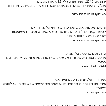
ירושלים 2040: העיר נערכת ל- 1.5 מליון תושבים
מנכ"לית העירייה מציגה תוכנית להשארת הצעירים ובניית עתיד הדור
הבא
בשיתוף עיריית ירושלים
שופינג, אמנות ואוכל: המרכז המתחדש של מזרח י-ם
קפיצה קטנה לחו"ל: טיילת חדשה, מיצגי אמנות, וכיכרות משופצות
בהשקעה של 100 מיליון ₪
בשיתוף עיריית ירושלים
כך תחסכו בחשמל בלי להזיע
מהפכת האנרגיה של תדיראן: שליטה, אבטחת מידע וניהול אקלים חכם
בבית
בשיתוף TADIRAN
מאחורי הקלעים של הטעם הישראלי
איך אסם הפכה את תקופת הצנע והמחסור הקשה של שנות ה-40 למותג
לאומי?
בשיתוף אסם
אתם עוד לא שם? הטיסה למונדיאל כבר יצאה