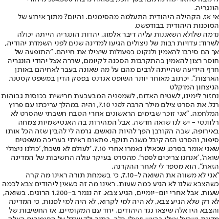
הונגריה.
אי אז, הקהילה היהודית התעלמה מהסימנים. והיום? מתוך אירוע של
הסוכנות היהודית בבודפשט,
נדמה שלולא השאננות עליה דיבר אלמוג, יהדות הונגריה הייתה יכולה
לשרוד: עדויות רבות של ניצולים הגיעו למדינה שנים לפני השמדת יהודיה,
אך הם סירבו להאמין ולנקוט בפעולות שיצילו את חייהם. "התופעה של
חוסר רצון להאמין בהתקרבות הסכנה לקיומם, שררה אצל יהודי הונגריה
חרף הידיעה שהייתה לרבים מהם על מה שאונה בעבר לאחיהם באותן
הארצות", יכתוב מאוחר יותר השופט אגרנט בפסק הדין במשפט קסטנר.
הניצחון המוקלט
נחזור לימינו, לשטיח האדום, לשמפניה המבעבעת חרישית בכוסות גבוהות
רגל. את הסרט צילם מילר הרבה לפני 7.10, והיה במהלך עריכתו עם פרוץ
המלחמה. "אני זוכר שבימים הראשונים אחרי הטבח חשבתי שהסרט לא
רלוונטי - יש לנו שואה חדשה. אבל המהירות בה האנטישמיות צמחה
באירופה, שבה הקורבן הפך להיות הנאשם, גרמה לי להבין שזה הכל אותו
סיפור, והסרט הזה קיבל משנה תוקף. פתאום ראיתי בעריכה משפטים
שאני אומר בסרט, שכאילו נאמרו אחרי 7.10. 'לעולם לא נשכח', 'כולנו ניצולי
שואה', 'אנחנו צריכים לספר'. מהסרט בעיקר עולה החשיבות של המדינה
הזאת", הוא מספר לי לאחר ההקרנה.
"אני לא משווה את השואה ל-7.10, כי בשמחת תורה ראינו מה קרה
כשהצבא שלנו לא הגיע כמה שעות. ראינו מה זה כשאין ליהודים צבא לכמה
שעות. אבל אחרי יום-יומיים, הגיע צבא. זה נגמר ב-1,200 הרוגים. בשואה,
לא רק שלא הגיע צבא, לא היה למי לקרוא, לא היה למי לפנות, כי המדינה
והצבא היו אלה שיצאו נגד היהודים, יחד עם המקומיים. אז החשיבות של