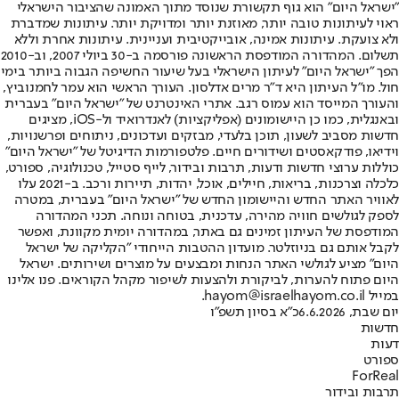
"ישראל היום" הוא גוף תקשורת שנוסד מתוך האמונה שהציבור הישראלי
ראוי לעיתונות טובה יותר, מאוזנת יותר ומדויקת יותר. עיתונות שמדברת
ולא צועקת. עיתונות אמינה, אובייקטיבית ועניינית. עיתונות אחרת וללא
תשלום. המהדורה המודפסת הראשונה פורסמה ב-30 ביולי 2007, וב-2010
הפך "ישראל היום" לעיתון הישראלי בעל שיעור החשיפה הגבוה ביותר בימי
חול. מו"ל העיתון היא ד"ר מרים אדלסון. העורך הראשי הוא עמר לחמנוביץ,
והעורך המייסד הוא עמוס רגב. אתרי האינטרנט של "ישראל היום" בעברית
ובאנגלית, כמו כן היישומונים (אפליקציות) לאנדרואיד ול-iOS, מציגים
חדשות מסביב לשעון, תוכן בלעדי, מבזקים ועדכונים, ניתוחים ופרשנויות,
וידיאו, פודקאסטים ושידורים חיים. פלטפורמות הדיגיטל של "ישראל היום"
כוללות ערוצי חדשות ודעות, תרבות ובידור, לייף סטייל, טכנולוגיה, ספורט,
כלכלה וצרכנות, בריאות, חיילים, אוכל, יהדות, תיירות ורכב. ב-2021 עלו
לאוויר האתר החדש והיישומון החדש של "ישראל היום" בעברית, במטרה
לספק לגולשים חוויה מהירה, עדכנית, בטוחה ונוחה. תכני המהדורה
המודפסת של העיתון זמינים גם באתר, במהדורה יומית מקוונת, ואפשר
לקבל אותם גם בניוזלטר. מועדון ההטבות הייחודי "הקליקה של ישראל
היום" מציע לגולשי האתר הנחות ומבצעים על מוצרים ושירותים. ישראל
היום פתוח להערות, לביקורת ולהצעות לשיפור מקהל הקוראים. פנו אלינו
במייל hayom@israelhayom.co.il.
יום שבת, 6.6.2026
כ"א בסיון תשפ"ו
חדשות
דעות
ספורט
ForReal
תרבות ובידור