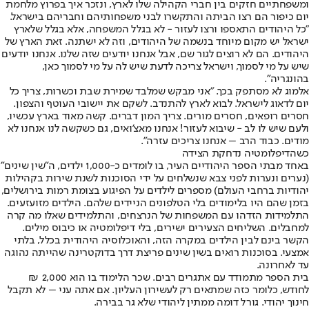
ומשפחתיים חזקים בין חברי הקהילה שלו לארץ, ונזכר איך בפרוץ מלחמת
יום כיפור הם רצו הביתה והתקשרו לבני משפחותיהם וחבריהם בישראל.
"כל היהודים התאספו ורצו לעזור - לא בגלל המשפחה, אלא בגלל שלארץ
ישראל יש מקום מיוחד בנשמה של היהודים, וזה לא ישתנה. זאת הארץ של
היהודים. הם לא רוצים לגור שם, אבל אנחנו יודעים שזה שלנו. אנחנו יודעים
שיש על מי לסמוך, וישראל צריכה לדעת שיש לה על מי לסמוך כאן,
בהונגריה".
אלמוג לא מסתפק בכך. "אני מבקש שמלבד שמירת שבת וכשרות, צריך כל
יום לדאוג לישראל. לבוא לארץ להתנדב. לשקם את יישובי העוטף והצפון.
חסרים רופאים, חסרים מורים. צריך המון דברים. קשה מאוד בארץ עכשיו,
ולעם שיש לו לב - שיבוא לעזור! אנחנו מאצ'ואים, גם כשקשה לנו אנחנו לא
מודים. כבוד הרב – אנחנו צריכים עזרה".
כשהדיפלומטיה נדחקת הצידה
באחד מבתי הספר היהודיים העיר, בו לומדים כ-1,000 ילדים, ה"שין שינים"
(נערים ונערות לפני צבא שנשלחים על ידי הסוכנות לשנת שירות בקהילות
יהודיות ברחבי העולם) מספרים לילדים על הפיגוע בצומת רמות בירושלים,
בזמן שהם היו בלימודים בלי הטלפונים הניידים שלהם. הילדים מזועזעים.
התלמידות הזדהו עם המשפחות של הנרצחים, והתלמידים שאלו מה קרה
למחבלים. השליחים הצעירים ישירים, בלי דיפלומטיה או כיבוס מילים.
הקשר בינם לבין הילדים במקרה הזה, והאוכלוסיה היהודית בכלל, בלתי
אמצעי. בסוכנות רואים בשין שינים פריצת דרך בדוקטרינה שהייתה נהוגה
עד לאחרונה.
בית הספר מתמודד עם אתגרים רבים. שכר הלימוד בו הוא 2,000 ₪
לחודש, כלומר כזה שמתאים רק לעשירון העליון. אם אתה עני – לא תקבל
חינוך יהודי. גורל דומה ממתין ליהודי שלא גר בבירה.