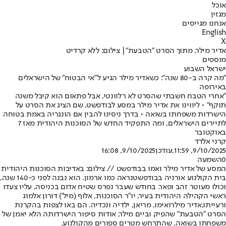
אוכל
מגזין
אנחנו מגייסים
English
X
אדיר מילר, מתוך הסרט "הטבעת"| צילום: ללא קרדיט
מוספים
ישראל השבוע
"מה קרה ב-80 שנה": כשאדיר מילר הגיע ל"אי הבטוח" של הישראלים
באירופה
"אחרי הטבח חשבתי שהסרט לא רלוונטי, אבל פתאום הוא קיבל משנה
תוקף" • ליווינו את אדיר מילר במסע לבודפשט, שם הציג את הסרט על
הישרדות משפחתו בשואה • בדרך ניסינו להבין אם הונגריה באמת בטוחה
לתיירים הישראלים, ומה התפקיד החדש של הסוכנות היהודית מאז 7
באוקטובר
קרני אלדד
9/10/2025, 11:59
,עודכן
9/10/2025, 16:08
0
השמעה
המסע של אדיר מילר ואמו בבודפשט // צילום: באדיבות הסוכנות היהודית
בית הקולנוע אורניה ב
בודפשט
נראה כמו ארמון. הוא נבנה לפני כ-140 שנה,
וכולו מעוטר זהב ופאר. בחודש שעבר נפרס שטיח אדום בכניסה, עליו צעדו
ראשי הקהילה היהודית בעיר, יו"ר הסוכנות, אלוף (מיל') דורון אלמוג
ורעייתו,
אדיר מילר
ואימו, מריאן, ילדיה ונכדיה. הם באו לצפות בהקרנת
הסרט "הטבעת" שהפיק וביים מילר, אודות סיפור הישרדותה הלא יאמן של
משפחתו בשואה, שהתרחש מטרים ספורים מהקולנוע.