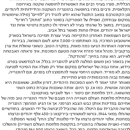
הכללית, סגרו בעיני רבים את האפשרות לחופשה שקטה באירופה
הקלאסית, ורבים בחרו בחופשה בהונגריה השקטה והידידותית ליהודים.
נגן הקונטרבס בפאב התנצל שהוא יודע להגיד רק "לחיים" (מילה שימושית
במקום עבודתו), ואפילו על הפפריקה בסופר כתוב "מתוק" ו"חריף"
בעברית. במשך כל שהותי בעיר לא ראיתי ולו כתובת גרפיטי אחת נגד
ישראל או יהודים. אפילו פחות מאשר בתל אביב.
ביום העצמאות האחרון התקיימה בעיר עצרת תמיכה בישראל בפארק
אישטבאן המרכזי, בה השתתפו כ-7,000 איש. לשם השוואה, בבירות
אירופה האחרות הגיעו כמה מאות, במקרה הטוב. כשאני שואלת את ערן
ברקוביץ', מנהל אזור מזרח אירופה מטעם הסוכנות, איך נראתה האבטחה
לאירוע, הוא עונה בחיוך: "מהודקת".
אין בנאמר כאן משום המלצה להגיע להונגריה בכלל, או לבודפשט בפרט.
כידוע, אחוז גבוה של ישראלים במקום אחד רק מעלה את הסיכוי לפגיעה
בהם, לא מוריד. השקט היחסי עשוי להתפוצץ לנו בפנים, וגם להונגריה,
שאחוז גבוה מהכנסותיה מגיע מתיירות.
מאוחר יותר יאמר לי ראש הסוכנות היהודית, דורון אלמוג, ששאננות היא
תכונה אנושית. כמו אז, כך היום. אותה שאננות עוברת כחוט השני
מהשואה, דרך מלחמת יום כיפור - ועד לשביעי באוקטובר.
בתחילת מלחמת העולם השנייה היה מצבם של יהודי הונגריה טוב מזה של
אחיהם במדינות אותן כבש הצבא הגרמני. אך אז הגיע המהפך: הונגריה
פרשה מהברית עם היטלר, מה שהוביל לכיבושה על ידי הנאצים. בחודשיים
שהחלו במאי 1944, גורשו לאושוויץ-בירקנאו כ-430 אלף יהודים ונרצחו
במחנות. אלפי יהודים נרצחו על ידי פלוגות "צלב החץ" (אנשי המפלגה
הפרו-נאצית שפעלה בהונגריה בתקופת מלחמת העולם השנייה) והושלכו
לדנובה שהאדימה מדמם. בסך הכל, בשואה נרצחו 564,500 מיהודי