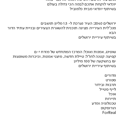
יונדאי לוקחת אתכם לבמה הכי גדולה בעולם
בשיתוף יונדאי מבית כלמוביל
ירושלים 2040: העיר נערכת ל- 1.5 מליון תושבים
מנכ"לית העירייה מציגה תוכנית להשארת הצעירים ובניית עתיד הדור
הבא
בשיתוף עיריית ירושלים
שופינג, אמנות ואוכל: המרכז המתחדש של מזרח י-ם
קפיצה קטנה לחו"ל: טיילת חדשה, מיצגי אמנות, וכיכרות משופצות
בהשקעה של 100 מיליון ₪
בשיתוף עיריית ירושלים
מדורים
ספורט
תרבות ובידור
לייף סטייל
אוכל
תיירות
טכנולוגיה ומדע
הורוסקופ
ForReal