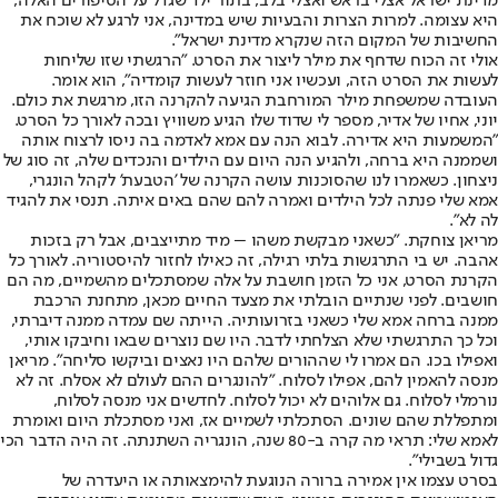
מדינת ישראל אצלי בראש ואצלי בלב, בתור ילד שגדל על הסיפורים האלה,
היא עצומה. למרות הצרות והבעיות שיש במדינה, אני לרגע לא שוכח את
החשיבות של המקום הזה שנקרא מדינת ישראל".
אולי זה הכוח שדחף את מילר ליצור את הסרט. "הרגשתי שזו שליחות
לעשות את הסרט הזה, ועכשיו אני חוזר לעשות קומדיה", הוא אומר.
העובדה שמשפחת מילר המורחבת הגיעה להקרנה הזו, מרגשת את כולם.
יוני, אחיו של אדיר, מספר לי שדוד שלו הגיע משוויץ ובכה לאורך כל הסרט.
"המשמעות היא אדירה. לבוא הנה עם אמא לאדמה בה ניסו לרצוח אותה
ושממנה היא ברחה, ולהגיע הנה היום עם הילדים והנכדים שלה, זה סוג של
ניצחון. כשאמרו לנו שהסוכנות עושה הקרנה של 'הטבעת' לקהל הונגרי,
אמא שלי פנתה לכל הילדים ואמרה להם שהם באים איתה. תנסי את להגיד
לה לא".
מריאן צוחקת. "כשאני מבקשת משהו – מיד מתייצבים, אבל רק בזכות
אהבה. יש בי התרגשות בלתי רגילה, זה כאילו לחזור להיסטוריה. לאורך כל
הקרנת הסרט, אני כל הזמן חושבת על אלה שמסתכלים מהשמיים, מה הם
חושבים. לפני שנתיים הובלתי את מצעד החיים מכאן, מתחנת הרכבת
ממנה ברחה אמא שלי כשאני בזרועותיה. הייתה שם עמדה ממנה דיברתי,
וכל כך התרגשתי שלא הצלחתי לדבר. היו שם נוצרים שבאו וחיבקו אותי,
ואפילו בכו. הם אמרו לי שההורים שלהם היו נאצים וביקשו סליחה". מריאן
מנסה להאמין להם, אפילו לסלוח. "להונגרים ההם לעולם לא אסלח. זה לא
נורמלי לסלוח. גם אלוהים לא יכול לסלוח. לחדשים אני מנסה לסלוח,
ומתפללת שהם שונים. הסתכלתי לשמיים אז, ואני מסתכלת היום ואומרת
לאמא שלי: תראי מה קרה ב-80 שנה, הונגריה השתנתה. זה היה הדבר הכי
גדול בשבילי".
בסרט עצמו אין אמירה ברורה הנוגעת להימצאותה או היעדרה של