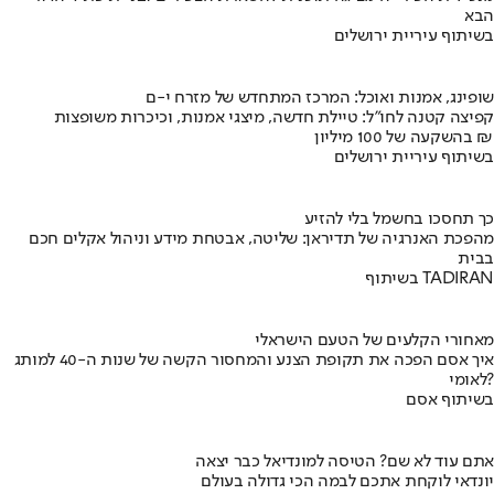
הבא
בשיתוף עיריית ירושלים
שופינג, אמנות ואוכל: המרכז המתחדש של מזרח י-ם
קפיצה קטנה לחו"ל: טיילת חדשה, מיצגי אמנות, וכיכרות משופצות
בהשקעה של 100 מיליון ₪
בשיתוף עיריית ירושלים
כך תחסכו בחשמל בלי להזיע
מהפכת האנרגיה של תדיראן: שליטה, אבטחת מידע וניהול אקלים חכם
בבית
בשיתוף TADIRAN
מאחורי הקלעים של הטעם הישראלי
איך אסם הפכה את תקופת הצנע והמחסור הקשה של שנות ה-40 למותג
לאומי?
בשיתוף אסם
אתם עוד לא שם? הטיסה למונדיאל כבר יצאה
יונדאי לוקחת אתכם לבמה הכי גדולה בעולם