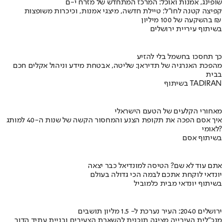
שופינג, אמנות ואוכל: המרכז המתחדש של מזרח י-ם
קפיצה קטנה לחו"ל: טיילת חדשה, מיצגי אמנות, וכיכרות משופצות
בהשקעה של 100 מיליון ₪
בשיתוף עיריית ירושלים
כך תחסכו בחשמל בלי להזיע
מהפכת האנרגיה של תדיראן: שליטה, אבטחת מידע וניהול אקלים חכם
בבית
בשיתוף TADIRAN
מאחורי הקלעים של הטעם הישראלי
איך אסם הפכה את תקופת הצנע והמחסור הקשה של שנות ה-40 למותג
לאומי?
בשיתוף אסם
אתם עוד לא שם? הטיסה למונדיאל כבר יצאה
יונדאי לוקחת אתכם לבמה הכי גדולה בעולם
בשיתוף יונדאי מבית כלמוביל
ירושלים 2040: העיר נערכת ל- 1.5 מליון תושבים
מנכ"לית העירייה מציגה תוכנית להשארת הצעירים ובניית עתיד הדור