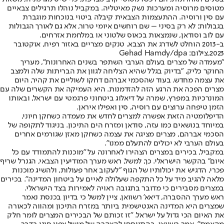
מטוסים מרוסיה ומערכות נשק מאיטליה. במקביל נוהלו תרגילים צבאיים
עם סין ורוסיה. ההתעצמות הצבאית קיבלה ביטוי בנוכחות מוגברת
בגבולות: לא רק בסיני – שם רוחשים איומי טרור, אלא גם לאורך הגבולות
עם לוב וסודאן, שנמצאות בכאוס שלטוני או במלחמת אזרחים.
ב-2013 הוחלט לשדרג את הצבא. טנקים מצריים באזור רפיח, אוקטובר
2023,צילום: Gehad Hamdy/dpa
"מעמדה של מצרים בעולם הערבי השתפר בשנים האחרונות", מעריך
החוקר כליק, "בדיוק בגלל שהיא הצליחה לגוון את הבריתות שלה ולמצב
את עצמה מחדש. בעוד שהסכמי אברהם דחקו לשוליים את קהיר, היום
מצרים הפכה את הרגע הזה להזדמנות. היא העמיקה את הקשרים שלה עם
המונרכיות במפרץ, שמרה על דיאלוג ביטחוני פרגמטי עם ישראל, ובאותו
הזמן טיפחה ערוצים עם רוסיה, סין ואפילו איראן.
הדיפלומטיה הזאת אפשרה למצרים לחדש את מעמדה כשחקן חיוני,
במיוחד בנושאים כמו עזה, סודאן ומזרח הים התיכון. בניגוד לתקופה של
הסכמי אברהם, מצרים מציגה את עצמה כשחקן מאזן שגורמים אחרים
בעולם הערבי לא יכולים להתעלם ממנו".
במקביל, בכירים במצרים הצהירו לאחרונה על "מוכנות להתמודד עם כל
איום" בהקשר הישראלי. כך, למשל, ראש מערך המודיעין הצבאי, הגנרל שריף
פכרי, הדגיש את יכולותיו של הגוף "לעקוב אחר פעולות, ולהשיג מוכנות
מלאה להגיב מיד על כל התקפה שעלולה לאיים על ביטחון המדינה". בכירים
במצרים מסבירים כי מדובר בתגובה ראויה לאמירות בצד הישראלי.
ראש מערך ההסברה, דיאא' רשוואן, ציין למשל כי בדיון בכנסת נאמר
שמצרים היא המדינה האנטישמית ביותר במזרח התיכון ומהווה לכאורה
את האיום הכי גדול על ישראל. "זו זכותם של הבכירים המצרים לומר חלק