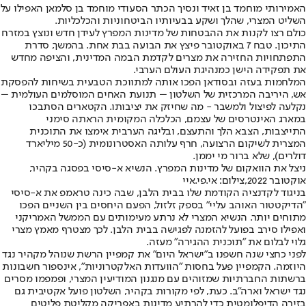
האמירותי מוחמד בן זאיד ונסיך הכתר הסעודי מוחמד בן סלמאן האפילו על
השליט המצרי, שהלך ושקע בבעיותיו הביטחוניות והכלכליות.
כולם רצו לקנות את ההבטחות של מדינות המפרץ לעידן חדש ונוצץ במזרח
התיכון. טבח 7 באוקטובר פיצץ את הבועה בבת אחת. בהמשך, סדרת
התפתחויות החזירה את מצרים לקדמת הבמה המדינית, והציפה מחדש
את תפקידה הישן כמנהיגת העולם הערבי.
המלחמות בעזה ובסודאן הפכו אותה למתווכת הטבעית בשיחות להפסקת
אש, היריבה המרכזית של השלטון – תנועת האחים המוסלמים העולמית –
נקלעה לפיצול ולמשבר - מה שחיזק את יציבותו. הקטארים הסתבכו
במארג האינטרסים של עצמם, הכלכלה המקומית הראתה סימני
התייצבות, הצבא הלך והתעצם, ובליגה הערבית אימצו את התוכנית
המצרית לשיקום הרצועה, חרף עלותה האסטרונומית (כ-50 מיליארד
דולרים), שלא ברור מי יממן.
ניצל את הוואקום של מדינות המפרץ. הנשיא א-סיסי בפסגה בקהיר,
אוקטובר 2022,צילום: אי.פי.איי
בניגוד לקדנציה הקודמת שלו בבית הלבן, שבה כינה טראמפ את א-סיסי
"הדיקטטור האוהב עליי" בספק זלזול, הפעם היחסים בין השניים הפכו
מתוחים יותר. הנשיא המצרי לא נרתע מעימותים עם הממשל האמריקני
ואפילו סירב בפועל להזמנה לפגישה בבית הלבן. לכך מצטרף מאמץ מצרי
גלוי לבלום את "תוכנית ההגירה" מעזה.
לפני כחצי שנה חשפנו ב"ישראל היום" את קמפיין הרשת שנוהל מקהיר נגד
היוזמה. הקמפיין פעל בחסות "הוועדות האלקטרוניות", אינספור חשבונות
ברשתות החברתיות שמזוהים עם מנגנון המודיעין המצרי, ופמפמו מסרים
נגד ישראל וארה"ב. כעת, לפי מקורות בקהיר, השלטון פועל אקטיבית גם
בזירה הדיפלומטית כדי להרתיע מדינות באפריקה מקליטת פליטים