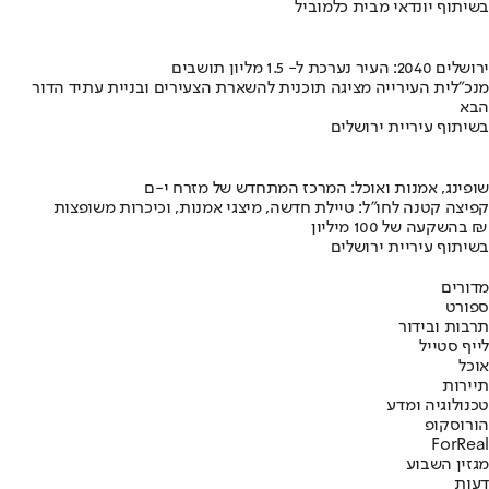
בשיתוף יונדאי מבית כלמוביל
ירושלים 2040: העיר נערכת ל- 1.5 מליון תושבים
מנכ"לית העירייה מציגה תוכנית להשארת הצעירים ובניית עתיד הדור
הבא
בשיתוף עיריית ירושלים
שופינג, אמנות ואוכל: המרכז המתחדש של מזרח י-ם
קפיצה קטנה לחו"ל: טיילת חדשה, מיצגי אמנות, וכיכרות משופצות
בהשקעה של 100 מיליון ₪
בשיתוף עיריית ירושלים
מדורים
ספורט
תרבות ובידור
לייף סטייל
אוכל
תיירות
טכנולוגיה ומדע
הורוסקופ
ForReal
מגזין השבוע
דעות