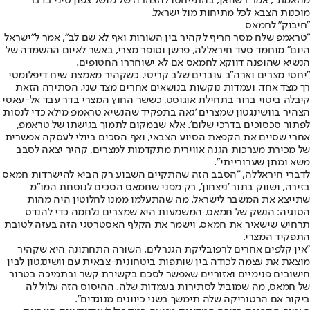
מהאמת", אמר רשוואן, בהתייחסו להצהרה של מושל צפון סיני בדבר
מוכנות הצבא לכל מתיחות מול ישראל.
"חיבוק" לחמאס
"טראמפ שלח מסר חריף לקהיר בין השורות ואף לא שם לב", אמר ל"ישראל
היום" מוחמד סעד חיראללה, פרשן וסופר מצרי, באשר לאיום ההשמדה של
הנשיא שהופנה דווקא לחמאס אם לא ישוחררו החטופים.
"יחסי מצרים וארה"ב עוברים שלב קריטי, כשקהיר מאמצת שיח דיפלומטי
רך מצד אחד, ועמדות נוקשות בנושאים אחרים מצד שני. הסתירה הזאת
קיבלה ביטוי ברור בתחילת אוגוסט, כששר החוץ המצרי בדר עבד אל-עאטי
הצהיר בוושינגטון שמצרים 'גאה בתפקיד שהנשיא טראמפ מילא כדי לנסות
לפתור סכסוכים בדרכי שלום'. אלא שבמקום לתמוך בגישתו של טראמפ,
אחרי שסיים את הקפאת הסיוע הצבאי, ואף הסכים ביולי לעסקה אפשרית
של מכירת מערכות הגנה אווירית מתקדמות למצרים, קהיר יצאה לסבב
משא ומתן שערורייתי".
לדברי חיראללה, "הסבב הזה שהתקיים השבוע רק הביא להישרדות חמאס
בזירה, ושווק בתור 'ניצחון', רק מפני שחמאס הסכים לנוסחת המו"מ
שתייצא את המשבר לישראל. מה שהתעלמו ממנו לחלוטין היה מהות
הסוגיה: הנשק של חמאס. המשמעות היא שמצרים נלחמה כדי להנדס
תרחיש שישאיר את חמאס, וישמר את הקלף האסטרטגי הזה בעזה לטובת
התפקיד המצרי.
"אין קלפים אחרים לרפובליקת הגנרלים. השורה התחתונה היא שקהיר
מוצאת את עצמה לכודה בין שותפות ביטחונית-צבאית עם וושינגטון לבין
חישובים פנימיים ואזוריים שאפשר לסכם בקשירת קשר ובתמיכה בטרור
של חמאס, מה שמוביל לסתירות בעמדות שלה. ההיסוס הזה עלול לה
ביקור אם הרטוריקה שלה תימשך בשני כיוונים מנוגדים".