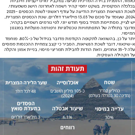
כאמור, התפנית בזירה המדינית מגיעה במקביל לאינדיקציות חיוביות
בכלכלה המקומית. בשקט יחסי קהיר רשמה לאחרונה הישג משמעותי.
לשכת הנשיאות המצרית הודיעה על עודף ראשוני לשנת הכספים 2025-
2024, שעומד על סכום של 13.03 מיליארד דולרים. שנת הכספים המצרית,
יש לציין, מסתיימת תמיד בסוף חודש יוני. לפי גורמים רשמיים בקהיר,
מדובר בתולדה של התפתחויות טכנולוגיות ורפורמה מוצלחת במנגנון
המיסוי.
יתר על כן, בהשוואה לתקופה הקודמת מדובר בגידול של כ-80%. מוחמד
א-שינאווי, דובר לשכת הנשיאות, הסביר כי קצב צמחית ההכנסות ממסים
עלה ל-35 אחוזים, וזאת הודות לחבילת תמריצי מיסוי, בניית אמון והקלה
על הקהילה העסקית.