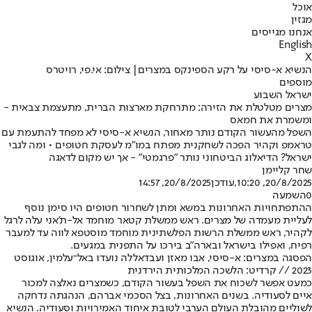
אוכל
מגזין
אנחנו מגייסים
English
X
הנשיא א-סיסי על רקע הספינקס במצרים| צילום: אי.פי, רויטרס
מוספים
ישראל השבוע
מצרים מטלטלת את הזירה: מתרחקת מארצות הברית, מתעצמת צבאית -
ומשמרת את חמאס
השפל מהעשור הקודם נותר מאחור, הנשיא א-סיסי לא מפחד להתעמת עם
טראמפ וקהיר הפכה לשחקנית מפתח במו"מ לעסקת חטופים • ומה לגבי
ישראל? הדיאלוג הביטחוני נותר "פרגמטי" - אך יש מקום לדאגה
שחר קליימן
20/8/2025, 10:20
,עודכן
20/8/2025, 14:57
0
השמעה
ההתפתחויות האחרונות במשא ומתן לשחרור חטופים היו סימן נוסף
לעליית מעמדה של מצרים. ראש ממשלת קטאר מוחמד אל-ת'אני עלה לרגל
לקהיר, ראש ממשלת הרשות הפלשתינית מוחמד מוסטפא לווה עד למעבר
רפיח, ואפילו בישראל ובארה"ב בירכו על התפנית במגעים.
הפסגה במצרים: א-סיסי, אבו מאזן ועבדאללה נועדו באל־עלמין, אוגוסט
2023 // קרדיט: הלשכה המלכותית הירדנית
כמעט אפשר לשכוח את השפל בעשור הקודם, כשמצרים נאלצה למכור
איים לסעודיה. בשנים האחרונות, בצל הסכמי אברהם, הנהגתה נדחקה
לשוליים מהובלת העולם הערבי לטובת איחוד האמירויות וסעודיה. הנשיא