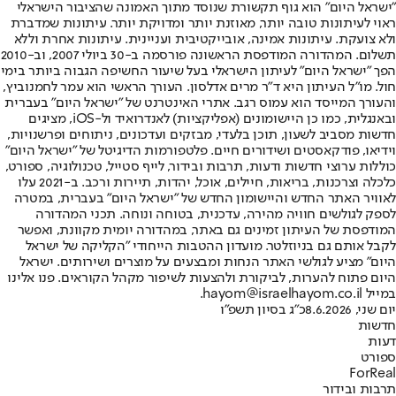
"ישראל היום" הוא גוף תקשורת שנוסד מתוך האמונה שהציבור הישראלי
ראוי לעיתונות טובה יותר, מאוזנת יותר ומדויקת יותר. עיתונות שמדברת
ולא צועקת. עיתונות אמינה, אובייקטיבית ועניינית. עיתונות אחרת וללא
תשלום. המהדורה המודפסת הראשונה פורסמה ב-30 ביולי 2007, וב-2010
הפך "ישראל היום" לעיתון הישראלי בעל שיעור החשיפה הגבוה ביותר בימי
חול. מו"ל העיתון היא ד"ר מרים אדלסון. העורך הראשי הוא עמר לחמנוביץ,
והעורך המייסד הוא עמוס רגב. אתרי האינטרנט של "ישראל היום" בעברית
ובאנגלית, כמו כן היישומונים (אפליקציות) לאנדרואיד ול-iOS, מציגים
חדשות מסביב לשעון, תוכן בלעדי, מבזקים ועדכונים, ניתוחים ופרשנויות,
וידיאו, פודקאסטים ושידורים חיים. פלטפורמות הדיגיטל של "ישראל היום"
כוללות ערוצי חדשות ודעות, תרבות ובידור, לייף סטייל, טכנולוגיה, ספורט,
כלכלה וצרכנות, בריאות, חיילים, אוכל, יהדות, תיירות ורכב. ב-2021 עלו
לאוויר האתר החדש והיישומון החדש של "ישראל היום" בעברית, במטרה
לספק לגולשים חוויה מהירה, עדכנית, בטוחה ונוחה. תכני המהדורה
המודפסת של העיתון זמינים גם באתר, במהדורה יומית מקוונת, ואפשר
לקבל אותם גם בניוזלטר. מועדון ההטבות הייחודי "הקליקה של ישראל
היום" מציע לגולשי האתר הנחות ומבצעים על מוצרים ושירותים. ישראל
היום פתוח להערות, לביקורת ולהצעות לשיפור מקהל הקוראים. פנו אלינו
במייל hayom@israelhayom.co.il.
יום שני, 8.6.2026
כ"ג בסיון תשפ"ו
חדשות
דעות
ספורט
ForReal
תרבות ובידור