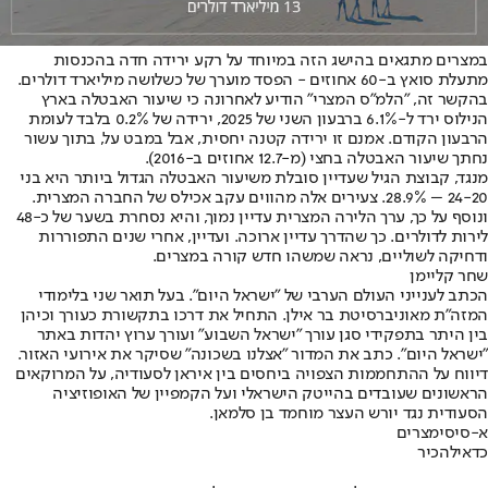
במצרים מתגאים בהישג הזה במיוחד על רקע ירידה חדה בהכנסות
מתעלת סואץ ב-60 אחוזים - הפסד מוערך של כשלושה מיליארד דולרים.
בהקשר זה, "הלמ"ס המצרי" הודיע לאחרונה כי שיעור האבטלה בארץ
הנילוס ירד ל-6.1% ברבעון השני של 2025, ירידה של 0.2% בלבד לעומת
הרבעון הקודם. אמנם זו ירידה קטנה יחסית, אבל במבט על, בתוך עשור
נחתך שיעור האבטלה בחצי (מ-12.7 אחוזים ב-2016).
מנגד, קבוצת הגיל שעדיין סובלת משיעור האבטלה הגדול ביותר היא בני
24-20 – 28.9%. צעירים אלה מהווים עקב אכילס של החברה המצרית.
ונוסף על כך, ערך הלירה המצרית עדיין נמוך, והיא נסחרת בשער של כ-48
לירות לדולרים. כך שהדרך עדיין ארוכה. ועדיין, אחרי שנים התפוררות
ודחיקה לשוליים, נראה שמשהו חדש קורה במצרים.
שחר קליימן
הכתב לענייני העולם הערבי של "ישראל היום". בעל תואר שני בלימודי
המזה"ת מאוניברסיטת בר אילן. התחיל את דרכו בתקשורת כעורך וכיהן
בין היתר בתפקידי סגן עורך "ישראל השבוע" ועורך ערוץ יהדות באתר
"ישראל היום". כתב את המדור "אצלנו בשכונה" שסיקר את אירועי האזור.
דיווח על ההתחממות הצפויה ביחסים בין איראן לסעודיה, על המרוקאים
הראשונים שעובדים בהייטק הישראלי ועל הקמפיין של האופוזיציה
הסעודית נגד יורש העצר מוחמד בן סלמאן.
א-סיסי
מצרים
כדאי
להכיר