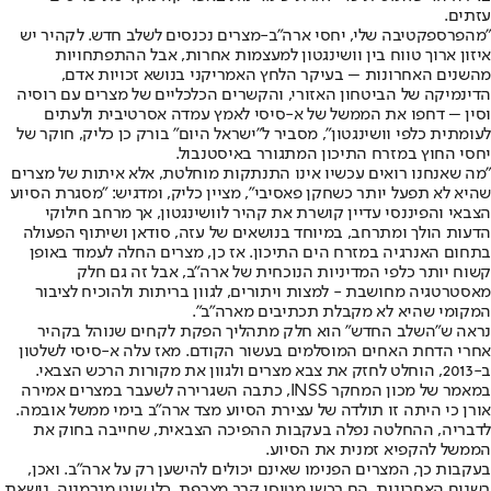
עזתים.
"מהפרספקטיבה שלי, יחסי ארה"ב-מצרים נכנסים לשלב חדש. לקהיר יש
איזון ארוך טווח בין וושינגטון למעצמות אחרות, אבל ההתפתחויות
מהשנים האחרונות – בעיקר הלחץ האמריקני בנושא זכויות אדם,
הדינמיקה של הביטחון האזורי, והקשרים הכלכליים של מצרים עם רוסיה
וסין – דחפו את הממשל של א-סיסי לאמץ עמדה אסרטיבית ולעתים
לעומתית כלפי וושינגטון", מסביר ל"ישראל היום" בורק כן כליק, חוקר של
יחסי החוץ במזרח התיכון המתגורר באיסטנבול.
"מה שאנחנו רואים עכשיו אינו התנתקות מוחלטת, אלא איתות של מצרים
שהיא לא תפעל יותר כשחקן פאסיבי", מציין כליק, ומדגיש: "מסגרת הסיוע
הצבאי והפיננסי עדיין קושרת את קהיר לוושינגטון, אך מרחב חילוקי
הדעות הולך ומתרחב, במיוחד בנושאים של עזה, סודאן ושיתוף הפעולה
בתחום האנרגיה במזרח הים התיכון. אז כן, מצרים החלה לעמוד באופן
קשוח יותר כלפי המדיניות הנוכחית של ארה"ב, אבל זה גם חלק
מאסטרטגיה מחושבת - למצות ויתורים, לגוון בריתות ולהוכיח לציבור
המקומי שהיא לא מקבלת תכתיבים מארה"ב".
נראה ש"השלב החדש" הוא חלק מתהליך הפקת לקחים שנוהל בקהיר
אחרי הדחת האחים המוסלמים בעשור הקודם. מאז עלה א-סיסי לשלטון
ב-2013, הוחלט לחזק את צבא מצרים ולגוון את מקורות הרכש הצבאי.
במאמר של מכון המחקר INSS, כתבה השגרירה לשעבר במצרים אמירה
אורן כי היתה זו תולדה של עצירת הסיוע מצד ארה"ב בימי ממשל אובמה.
לדבריה, ההחלטה נפלה בעקבות ההפיכה הצבאית, שחייבה בחוק את
הממשל להקפיא זמנית את הסיוע.
בעקבות כך, המצרים הפנימו שאינם יכולים להישען רק על ארה"ב. ואכן,
בשנים האחרונות, הם רכשו מטוסי קרב מצרפת, כלי שיט מגרמניה, נושאת