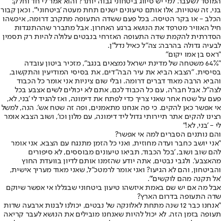
המוסד לשעבר. למי יש סיווג ביטחוני גבוה יותר? והוא אמר לי חד וחלק:
בני, זה שטויות, אלו אותם טיעונים ישנים תחת מעטה 'ביטחוני'". וכאן קבור
הכלב - או בקר הטיסה. בכל פעם ששדה התעופה מתקרב דרומה, איכשהו
חיל האוויר מטרפד את הנושא ברגע האחרון. אבל מתברר שההתנגדות
הסדרתית להקמת שדה התעופה האזרחי בנבטים עלולה להיות רק תסמין
לבעיה גדולה בהרבה: צה"ל כאיל נדל"ן.
"ראס בן אמו יקום"
"64% משטחה של מדינת ישראל נמצאים בנגב", מזכיר ביטון עובדה
בסיסית. "הצבא הביא את עיר הבה"דים, את בסיסי המודיעין והתקשוב,
והביא הרבה מאוד דברים דרומה. ובלי שום ציניות אני אומר כל הכבוד
לצה"ל. אבל חבר'ה, עם כל הכבוד לכם, אתם לא יכולים לשים אצבע בכל
פעם על שטח אחר שאני צריך כדי לפתח את דימונה, ואז להגיד לי 'בני, לא,
אי אפשר כאן להקים. כי פה אנחנו מתאמנים, ופה זה שטח אש'. הנה, למשל
רצינו להקים אתר תיירותי גדול ליד דימונה, עם מלון וכו', ושוב הצבא אומר
לי - 'בני, לא!"
והם נותנים הסברים למה אי אפשר?
"אני יושב כחבר ועדה מחוזית, ואני כל הזמן מתנגח עם הצבא. אני אומר
להם שוב ושוב, 'בכל הכבוד, תביאו טיעונים מבוססים, לא סיפורים
מהאצבע'. ולגבי נבטים, אתה יודע שהזמנו אותם לדיון בוועדת החוץ
והביטחון, והם לא הגיעו? ואני אומר לרמטכ"ל, שאני מאוד מעריך אישית,
'אל תקנה מהם לוקשים'".
אבל מה אם יש שם באמת איזשהו טיעון ביטחוני שבגללו אי אפשר שיוקם
שדה התעופה בדרום הארץ?
"אנחנו כבר 12 שנה מתחת לאלונקה של נבטים, יכולנו לבנות ארבעה שדות
תעופה בזמן הזה. לא יכול להיות שאנחנו מובילים את הנושא לעבר קריאה