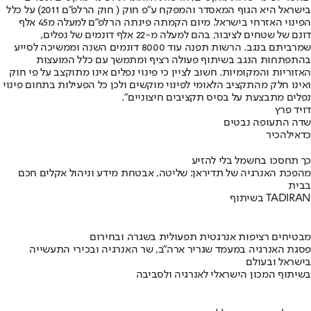
בישראל היא הגוף המאסדר והמפקח ע״פ חוק ( חוק הרלפ״ם 2011) על כלל
הפינוי האזרחי בישראל. מיום הקמתה פינתה הרלפ״ם למעלה מ45 אלף
דונם של שטחים לציבור, בהם למעלה מ-22 אלף דונמים של נפלים,
שמרביתם בנגב. הרשות תפנה עוד 8000 דונמים השנה וממשיכה לסייע
בהתפתחות הנגב בשיתוף פעולה רציף ומתמשך עם כלל המועצות
האזוריות והמקומיות. חשוב לציין כי פינוי נפלים אינו מתוקצב על פי חוק
ואינו חלק מהתקציב הלאומי לפינוי מוקשים ולכן כל הפעילות בתחום פינוי
נפלים מתבצעת על בסיס תקציבים חיצוניים".
דויד פרץ
שדה התעופה נבטים
כדאי
להכיר
כך תחסכו בחשמל בלי להזיע
מהפכת האנרגיה של תדיראן: שליטה, אבטחת מידע וניהול אקלים חכם
בבית
בשיתוף TADIRAN
מבטיחים רציפות אנרגטית תפעולית בשגרה ובחירום
פסגת האנרגיה במעמד שגריר ארה"ב, שר האנרגיה ובכירי התעשייה
בישראל ובעולם
בשיתוף המכון הישראלי לאנרגיה ולסביבה