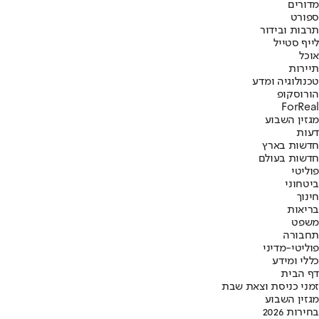
מדורים
ספורט
תרבות ובידור
לייף סטייל
אוכל
תיירות
טכנולוגיה ומדע
הורוסקופ
ForReal
מגזין השבוע
דעות
חדשות בארץ
חדשות בעולם
פוליטי
ביטחוני
חינוך
בריאות
משפט
תחבורה
פוליטי-מדיני
כללי ומידע
דף הבית
זמני כניסת וצאת שבת
מגזין השבוע
בחירות 2026