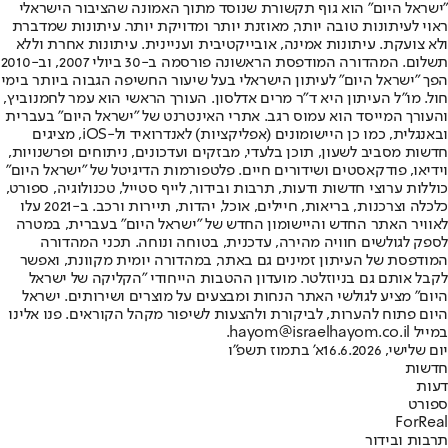
"ישראל היום" הוא גוף תקשורת שנוסד מתוך האמונה שהציבור הישראלי
ראוי לעיתונות טובה יותר, מאוזנת יותר ומדויקת יותר. עיתונות שמדברת
ולא צועקת. עיתונות אמינה, אובייקטיבית ועניינית. עיתונות אחרת וללא
תשלום. המהדורה המודפסת הראשונה פורסמה ב-30 ביולי 2007, וב-2010
הפך "ישראל היום" לעיתון הישראלי בעל שיעור החשיפה הגבוה ביותר בימי
חול. מו"ל העיתון היא ד"ר מרים אדלסון. העורך הראשי הוא עמר לחמנוביץ,
והעורך המייסד הוא עמוס רגב. אתרי האינטרנט של "ישראל היום" בעברית
ובאנגלית, כמו כן היישומונים (אפליקציות) לאנדרואיד ול-iOS, מציגים
חדשות מסביב לשעון, תוכן בלעדי, מבזקים ועדכונים, ניתוחים ופרשנויות,
וידיאו, פודקאסטים ושידורים חיים. פלטפורמות הדיגיטל של "ישראל היום"
כוללות ערוצי חדשות ודעות, תרבות ובידור, לייף סטייל, טכנולוגיה, ספורט,
כלכלה וצרכנות, בריאות, חיילים, אוכל, יהדות, תיירות ורכב. ב-2021 עלו
לאוויר האתר החדש והיישומון החדש של "ישראל היום" בעברית, במטרה
לספק לגולשים חוויה מהירה, עדכנית, בטוחה ונוחה. תכני המהדורה
המודפסת של העיתון זמינים גם באתר, במהדורה יומית מקוונת, ואפשר
לקבל אותם גם בניוזלטר. מועדון ההטבות הייחודי "הקליקה של ישראל
היום" מציע לגולשי האתר הנחות ומבצעים על מוצרים ושירותים. ישראל
היום פתוח להערות, לביקורת ולהצעות לשיפור מקהל הקוראים. פנו אלינו
במייל hayom@israelhayom.co.il.
יום שלישי, 16.6.2026
א' בתמוז תשפ"ו
חדשות
דעות
ספורט
ForReal
תרבות ובידור