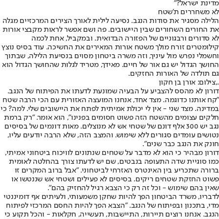
מדינת ישראל?"
לא משחררים ת'שטח
הלילה מסגיר את סודות הנגב. נסיעה לילית לאורך הצירים המרכזיים מגלה
את החורים השחורים שבין היישובים. פה ושם אפשר לראות מקבצי אורות
לא סדורים ורבגוניים של הפזורה הבדואית. ובמקביל, אחת לכמה
קילומטרים זורח מולך משטח אורות המאירים את החשיכה. עוד בסיס נוצץ
וחשמלי נפרש מול עיניך, וזה משרה ביטחון מסוים בנסיעת הלילה, שבתוך
החושך הגדול יש גם אור של חיים. מאידך, מטריד לגלות שהחושך הגדול הוא
גם תולדה של האורות החזקים.
.,צילום: אורן בן חקון
דורון לא מהסס להצביע על הבעיה שמונעת לדעתו את הפיתוח של הנגב.
"קח אותנו כדוגמה. מצד אחד, אנחנו המועצה האזורית עם הכי הרבה שטח
במדינה. מצד שני - אין לי יכולת אמיתית לפתח את היישובים שלי. למה? כי
חלקים עצומים מהשטח הזה פשוט חסומים בפנינו", הוא אומר. "רק ברמת
נגב יש 300 אלף דונם של שטחי אש לא מנוצלים. מאות דונמים של בסיסים
נטושים עומדים סגורים ללא שימוש. והמצב הזה, שלא הרבה יודעים עליו,
חונק את הנגב כבר שנים".
דורון מבהיר כי הוא לא מדבר על שטחים שנתונים לוויכוח ביטחוני אמיתי,
כמו סוגיית שדה התעופה בנבטים, שם יש לדעתו צורך בהחלטה לאומית
ברורה שתכריע בין האינטרס האזרחי לביטחוני. "אבל ברוב המקרים זו
פשוט החזקת שטחים ריקים. בסיסים לא פעילים ושטחי אש שננטשו או
שאין בהם שימוש - וכל זה רק כי הצבא רגיל להחזיק בהם".
לדבריו, משרד הביטחון הפך להיות שחקן משמעותי, ולעיתים אף דומיננטי
מדי, בתכנון ובפיתוח של הנגב. "הצבא הפך להיות החסם המרכזי לפיתוח
הנגב. אנחנו רוצים תיירות, התיישבות, תעשייה, חקלאות - והכל תקוע כי