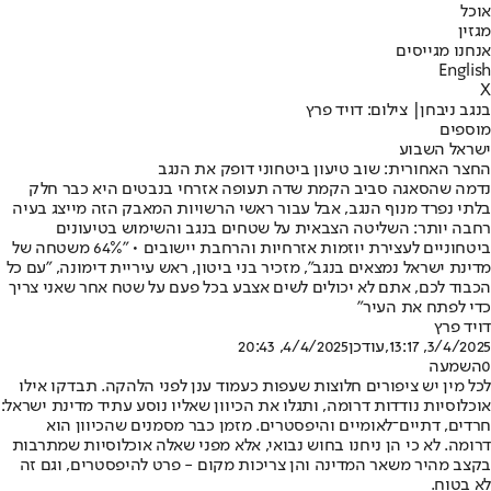
אוכל
מגזין
אנחנו מגייסים
English
X
בנגב ניבחן| צילום: דויד פרץ
מוספים
ישראל השבוע
החצר האחורית: שוב טיעון ביטחוני דופק את הנגב
נדמה שהסאגה סביב הקמת שדה תעופה אזרחי בנבטים היא כבר חלק
בלתי נפרד מנוף הנגב, אבל עבור ראשי הרשויות המאבק הזה מייצג בעיה
רחבה יותר: השליטה הצבאית על שטחים בנגב והשימוש בטיעונים
ביטחוניים לעצירת יוזמות אזרחיות והרחבת יישובים • "64% משטחה של
מדינת ישראל נמצאים בנגב", מזכיר בני ביטון, ראש עיריית דימונה, "עם כל
הכבוד לכם, אתם לא יכולים לשים אצבע בכל פעם על שטח אחר שאני צריך
כדי לפתח את העיר"
דויד פרץ
3/4/2025, 13:17
,עודכן
4/4/2025, 20:43
0
השמעה
לכל מין יש ציפורים חלוצות שעפות כעמוד ענן לפני הלהקה. תבדקו אילו
אוכלוסיות נודדות דרומה, ותגלו את הכיוון שאליו נוסע עתיד מדינת ישראל:
חרדים, דתיים־לאומיים והיפסטרים. מזמן כבר מסמנים שהכיוון הוא
דרומה. לא כי הן ניחנו בחוש נבואי, אלא מפני שאלה אוכלוסיות שמתרבות
בקצב מהיר משאר המדינה והן צריכות מקום - פרט להיפסטרים, וגם זה
לא בטוח.