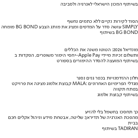
בשיתוף המכון הישראלי לאנרגיה ולסביבה
הסוד לקירות נקיים ללא כתמים נחשף
מומחה BG BOND עושה סדר על המדפים ומציג את מותג הצבע SIMPLY
בשיתוף BG BOND
מונדיאל 2026: הטוטו משנה את הכללים
יחסי הימור משופרים, הפקדות ב-Apple Pay ותשלום זכיות מיידי
בשיתוף המועצה להסדר ההימורים בספורט
חלון ההזדמנויות בכפר גנים נסגר
קבוצת אלמוג מציגה את פרויקט MALA: מגדלי הפרימיום האחרונים
בפתח תקווה
בשיתוף קבוצת אלמוג
כך תחסכו בחשמל בלי להזיע
מהפכת האנרגיה של תדיראן: שליטה, אבטחת מידע וניהול אקלים חכם
בבית
בשיתוף TADIRAN