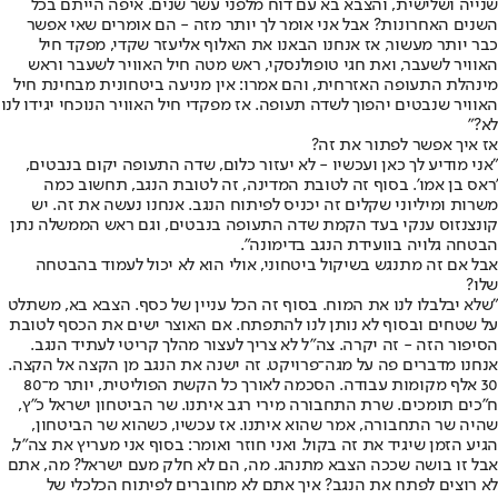
שנייה ושלישית, והצבא בא עם דוח מלפני עשר שנים. איפה הייתם בכל
השנים האחרונות? אבל אני אומר לך יותר מזה - הם אומרים שאי אפשר
כבר יותר מעשור, אז אנחנו הבאנו את האלוף אליעזר שקדי, מפקד חיל
האוויר לשעבר, ואת חגי טופולנסקי, ראש מטה חיל האוויר לשעבר וראש
מינהלת התעופה האזרחית, והם אמרו: אין מניעה ביטחונית מבחינת חיל
האוויר שנבטים יהפוך לשדה תעופה. אז מפקדי חיל האוויר הנוכחי יגידו לנו
לא?"
אז איך אפשר לפתור את זה?
"אני מודיע לך כאן ועכשיו - לא יעזור כלום, שדה התעופה יקום בנבטים,
'ראס בן אמו'. בסוף זה לטובת המדינה, זה לטובת הנגב, תחשוב כמה
משרות ומיליוני שקלים זה יכניס לפיתוח הנגב. אנחנו נעשה את זה. יש
קונצנזוס ענקי בעד הקמת שדה התעופה בנבטים, וגם ראש הממשלה נתן
הבטחה גלויה בוועידת הנגב בדימונה".
אבל אם זה מתנגש בשיקול ביטחוני, אולי הוא לא יכול לעמוד בהבטחה
שלו?
"שלא יבלבלו לנו את המוח. בסוף זה הכל עניין של כסף. הצבא בא, משתלט
על שטחים ובסוף לא נותן לנו להתפתח. אם האוצר ישים את הכסף לטובת
הסיפור הזה - זה יקרה. צה"ל לא צריך לעצור מהלך קריטי לעתיד הנגב.
אנחנו מדברים פה על מגה־פרויקט. זה ישנה את הנגב מן הקצה אל הקצה.
30 אלף מקומות עבודה. הסכמה לאורך כל הקשת הפוליטית, יותר מ־80
ח"כים תומכים. שרת התחבורה מירי רגב איתנו. שר הביטחון ישראל כ"ץ,
שהיה שר התחבורה, אמר שהוא איתנו. אז עכשיו, כשהוא שר הביטחון,
הגיע הזמן שיגיד את זה בקול. ואני חוזר ואומר: בסוף אני מעריץ את צה"ל,
אבל זו בושה שככה הצבא מתנהג. מה, הם לא חלק מעם ישראל? מה, אתם
לא רוצים לפתח את הנגב? איך אתם לא מחוברים לפיתוח הכלכלי של