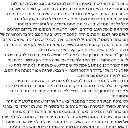
ביורוקרטית עיקשת. בשטח, החיים לא מחכים. בנגב פועלות קהילות
מגוונות - ערים ועיירות פיתוח כמו דימונה וירוחם, קיבוצים ומושבים,
יישובים בדואיים, חקלאות חכמה שמצליחה להצמיח ירקות בלב המדבר
ומוסדות חינוך ייחודיים שמביאים צעירים מכל רחבי הארץ אל הנגב.
אבל כל זה עומד שוב ושוב מול חסם אדיר: צה"ל ומערכת הביטחון
שמחזיקים את הנגב בידיהם. ראשי הרשויות המקומיות בדרום קוראים
לשים סוף למבוי הסתום הזה: להפסיק לחשוב על הנגב כ"חצר האחורית של
הביטחון הלאומי", ולהתחיל לראות בו את העתיד של מדינת ישראל. הקרב
על נבטים הוא רק הסימפטום. השאלה האמיתית היא לאן צועדת המדינה
כולה - ולמי באמת שייכת הקרקע שעליה היא נבנית.
דורון: "ב־1956 בן־גוריון אמר לרמטכ"ל: תמצא לי מקום בנגב להקים יישוב
ל־600 משפחות - וכך התחילה מדרשת שדה בוקר. רק עכשיו, כמעט 70
שנה לאחר מכן, אנחנו באמת מגיעים ל־600 משפחות. למה זה לקח 70
שנה? כי משהו בדרך התהפך לגמרי - הצבא, שהיה אמור לפתח את הנגב,
הפך להיות זה שחוסם אותו..."
מדובר צה״ל נמסר בתגובה:
"באשר להקמת שדה התעופה בנבטים,
שיקולים אלו הוצגו במסגרת הקבינט ובפורומים סגורים, בהתאם לנהלים
ולצורכי הביטחון של מדינת ישראל. לא נתייחס לנאמר בדיונים סגורים
ומסווגים".
ממערכת הביטחון נמסר בתגובה:
"באשר לשחרור שטחים לטובת פיתוח
אזרחי, משרד הביטחון וצה”ל בוחנים כל בקשה לגופה, תוך איזון בין צורכי
הביטחון לבין הצרכים האזרחיים. בשנים האחרונות שחררה מערכת
הביטחון שטחים למגוון שימושים, לרבות תיירות. צה”ל מתנגד לשינוי ייעוד
של שטחים ביטחוניים רק כאשר הדבר פוגע ביכולתו לממש את משימותיו".
"באשר לפינוי שדות מוקשים, הרשות הלאומית לפינוי מוקשים ונפלים