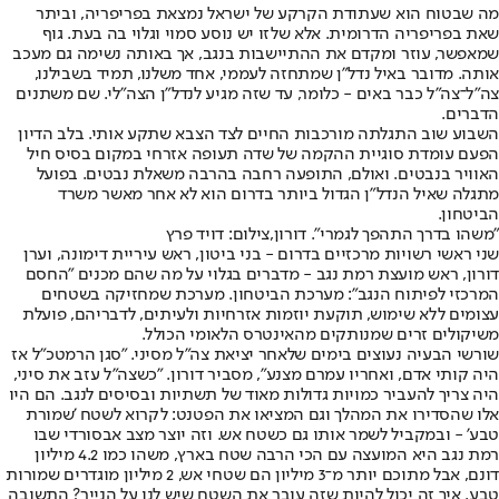
מה שבטוח הוא שעתודת הקרקע של ישראל נמצאת בפריפריה, וביתר
שאת בפריפריה הדרומית. אלא שלזו יש נוסע סמוי וגלוי בה בעת. גוף
שמאפשר, עוזר ומקדם את ההתיישבות בנגב, אך באותה נשימה גם מעכב
אותה. מדובר באיל נדל"ן שמתחזה לעממי, אחד משלנו, תמיד בשבילנו,
צה"ל־צה"ל כבר באים - כלומר, עד שזה מגיע לנדל"ן הצה"לי. שם משתנים
הדברים.
השבוע שוב התגלתה מורכבות החיים לצד הצבא שתקע אותי. בלב הדיון
הפעם עומדת סוגיית ההקמה של שדה תעופה אזרחי במקום בסיס חיל
האוויר בנבטים. ואולם, התופעה רחבה בהרבה משאלת נבטים. בפועל
מתגלה שאיל הנדל"ן הגדול ביותר בדרום הוא לא אחר מאשר משרד
הביטחון.
"משהו בדרך התהפך לגמרי". דורון,צילום: דויד פרץ
שני ראשי רשויות מרכזיים בדרום - בני ביטון, ראש עיריית דימונה, וערן
דורון, ראש מועצת רמת נגב - מדברים בגלוי על מה שהם מכנים "החסם
המרכזי לפיתוח הנגב": מערכת הביטחון. מערכת שמחזיקה בשטחים
עצומים ללא שימוש, תוקעת יוזמות אזרחיות ולעיתים, לדבריהם, פועלת
משיקולים זרים שמנותקים מהאינטרס הלאומי הכולל.
שורשי הבעיה נעוצים בימים שלאחר יציאת צה"ל מסיני. "סגן הרמטכ"ל אז
היה קותי אדם, ואחריו עמרם מצנע", מסביר דורון. "כשצה"ל עזב את סיני,
היה צריך להעביר כמויות גדולות מאוד של תשתיות ובסיסים לנגב. הם היו
אלו שהסדירו את המהלך וגם המציאו את הפטנט: לקרוא לשטח 'שמורת
טבע' - ובמקביל לשמר אותו גם כשטח אש. וזה יוצר מצב אבסורדי שבו
רמת נגב היא המועצה עם הכי הרבה שטח בארץ, משהו כמו 4.2 מיליון
דונם, אבל מתוכם יותר מ־3 מיליון הם שטחי אש, 2 מיליון מוגדרים שמורות
טבע. איך זה יכול להיות שזה עובר את השטח שיש לנו על הנייר? התשובה