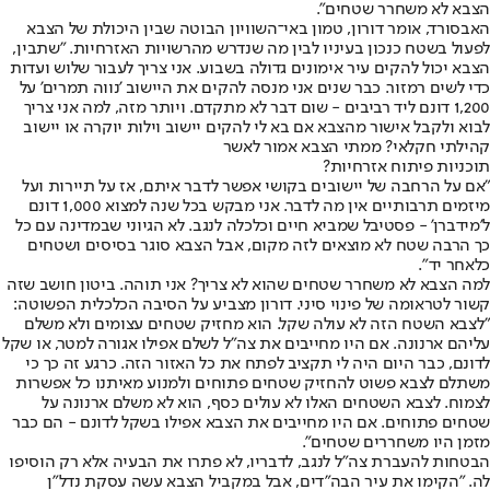
הצבא לא משחרר שטחים".
האבסורד, אומר דורון, טמון באי־השוויון הבוטה שבין היכולת של הצבא
לפעול בשטח כנכון בעיניו לבין מה שנדרש מהרשויות האזרחיות. "שתבין,
הצבא יכול להקים עיר אימונים גדולה בשבוע. אני צריך לעבור שלוש ועדות
כדי לשים רמזור. כבר שנים אני מנסה להקים את היישוב 'נווה תמרים' על
1,200 דונם ליד רביבים - שום דבר לא מתקדם. ויותר מזה, למה אני צריך
לבוא ולקבל אישור מהצבא אם בא לי להקים יישוב וילות יוקרה או יישוב
קהילתי חקלאי? ממתי הצבא אמור לאשר
תוכניות פיתוח אזרחיות?
"אם על הרחבה של יישובים בקושי אפשר לדבר איתם, אז על תיירות ועל
מיזמים תרבותיים אין מה לדבר. אני מבקש בכל שנה למצוא 1,000 דונם
ל'מידברן' - פסטיבל שמביא חיים וכלכלה לנגב. לא הגיוני שבמדינה עם כל
כך הרבה שטח לא מוצאים לזה מקום, אבל הצבא סוגר בסיסים ושטחים
כלאחר יד".
למה הצבא לא משחרר שטחים שהוא לא צריך? אני תוהה. ביטון חושב שזה
קשור לטראומה של פינוי סיני. דורון מצביע על הסיבה הכלכלית הפשוטה:
"לצבא השטח הזה לא עולה שקל. הוא מחזיק שטחים עצומים ולא משלם
עליהם ארנונה. אם היו מחייבים את צה"ל לשלם אפילו אגורה למטר, או שקל
לדונם, כבר היום היה לי תקציב לפתח את כל האזור הזה. כרגע זה כך כי
משתלם לצבא פשוט להחזיק שטחים פתוחים ולמנוע מאיתנו כל אפשרות
לצמוח. לצבא השטחים האלו לא עולים כסף, הוא לא משלם ארנונה על
שטחים פתוחים. אם היו מחייבים את הצבא אפילו בשקל לדונם - הם כבר
מזמן היו משחררים שטחים".
הבטחות להעברת צה"ל לנגב, לדבריו, לא פתרו את הבעיה אלא רק הוסיפו
לה. "הקימו את עיר הבה"דים, אבל במקביל הצבא עשה עסקת נדל"ן