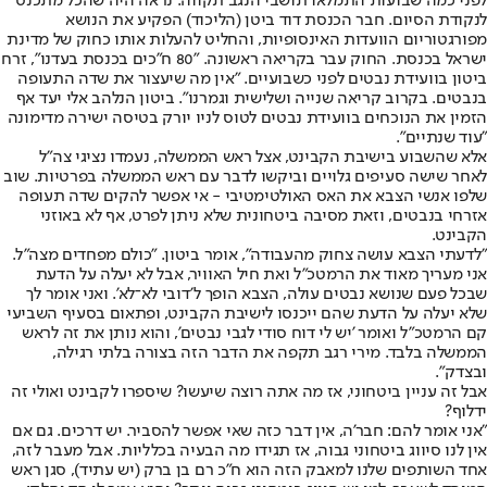
לפני כמה שבועות התמלאו תושבי הנגב תקווה. נראה היה שהכל מתכנס
לנקודת הסיום. חבר הכנסת דוד ביטן (הליכוד) הפקיע את הנושא
מפורגטוריום הוועדות האינסופיות, והחליט להעלות אותו כחוק של מדינת
ישראל בכנסת. החוק עבר בקריאה ראשונה. "80 ח"כים בכנסת בעדנו", זרח
ביטון בוועידת נבטים לפני כשבועיים. "אין מה שיעצור את שדה התעופה
בנבטים. בקרוב קריאה שנייה ושלישית וגמרנו". ביטון הנלהב אלי יעד אף
הזמין את הנוכחים בוועידת נבטים לטוס לניו יורק בטיסה ישירה מדימונה
"עוד שנתיים".
אלא שהשבוע בישיבת הקבינט, אצל ראש הממשלה, נעמדו נציגי צה"ל
לאחר שישה סעיפים גלויים וביקשו לדבר עם ראש הממשלה בפרטיות. שוב
שלפו אנשי הצבא את האס האולטימטיבי - אי אפשר להקים שדה תעופה
אזרחי בנבטים, וזאת מסיבה ביטחונית שלא ניתן לפרט, אף לא באוזני
הקבינט.
"לדעתי הצבא עושה צחוק מהעבודה", אומר ביטון. "כולם מפחדים מצה"ל.
אני מעריך מאוד את הרמטכ"ל ואת חיל האוויר, אבל לא יעלה על הדעת
שבכל פעם שנושא נבטים עולה, הצבא הופך ל'דובי לא־לא'. ואני אומר לך
שלא יעלה על הדעת שהם ייכנסו לישיבת הקבינט, ופתאום בסעיף השביעי
קם הרמטכ"ל ואומר 'יש לי דוח סודי לגבי נבטים', והוא נותן את זה לראש
הממשלה בלבד. מירי רגב תקפה את הדבר הזה בצורה בלתי רגילה,
ובצדק".
אבל זה עניין ביטחוני, אז מה אתה רוצה שיעשו? שיספרו לקבינט ואולי זה
ידלוף?
"אני אומר להם: חבר'ה, אין דבר כזה שאי אפשר להסביר. יש דרכים. גם אם
אין לנו סיווג ביטחוני גבוה, אז תגידו מה הבעיה בכלליות. אבל מעבר לזה,
אחד השותפים שלנו למאבק הזה הוא ח"כ רם בן ברק (יש עתיד), סגן ראש