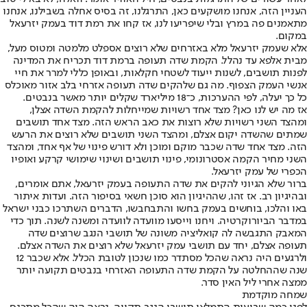
העניין הזה, אנחנו מושקעים כאן, התרגלנו, זה בסיס אחלה בשבילנו, אנחנו
מתאמנים פה במרץ ובלי שיפריעו לנו, אז קחו את רמת דוד בעמק יזרעאל
במקום.
אלא שעמק יזרעאל מלא באזרחים שלא רוצים אספלט מלמטה ומטוס מעל,
מבית אלפא עד נהלל. הקמת שדה תעופה ברמת דוד תכריח את המדינה
לפנות תושבים, לשנות ייעוד לשטחי חקלאות, ובאופן כללי למרר את חיי
אנשי העמק הצפוף. מה גם שלהקים שדה תעופה אזרחי בלב אזור מאוכלס
כל כך יעלה, לפי ההערכות, כ־18 מיליארד שקלים יותר מאשר בנבטים.
אז מה יש לנו כאן? מצד אחד רשויות שמייחלות להקמת השדה אצלן,
ומהצד השני רשויות שלא רוצות את כאב הראש הזה. מצד אחד תושבים
שמתים שהשדה יקום אצלם, ומהצד השני תושבים שלא רוצים את הרעש
הזה. מצד אחד שדה שכבר מוקם ומוכן ולא דורש פינוי של אף אחד, ומהצד
השני מחיר הקמה אסטרונומי, פינוי תושבים ושינוי שימושי קרקע ואופיו
הכפרי של עמק יזרעאל.
ברור שלא הגיוני להקים את שדה התעופה בעמק יזרעאל, אתם אומרים,
ובהיגיון רב. אז זהו, שההיגיון הוא סוכן חשאי בסיפור הזה. ועדות איתור
באו והלכו, בוחשים בעמק בחשו והתבחבשו, הדברים השתרכו כבני ישראל
במדבר הביורוקרטיה. ויחנו וייסעו מוועדה לוועדה ומשנה לשנה. תוך כדי
המאבק התגבשה לה קואליציה משונה של תושבי הנגב שרוצים שדה
תעופה אצלם, יחד עם תושבי עמק יזרעאל שלא רוצים את השדה אצלם.
ולרגעים היה נראה שהכל מסתדר כמו שנכון לטובת הכלל. אלא שכבר 12
שנה שההחלטה על הקמת שדה התעופה האזרחי בנבטים תקועה יותר
ממצה אחרי ליל האין סדר.
שמחה מוקדמת