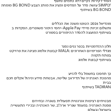
הסוד לקירות נקיים ללא כתמים נחשף
מומחה BG BOND עושה סדר על המדפים ומציג את מותג הצבע SIMPLY
בשיתוף BG BOND
מונדיאל 2026: הטוטו משנה את הכללים
יחסי הימור משופרים, הפקדות ב-Apple Pay ותשלום זכיות מיידי
בשיתוף המועצה להסדר ההימורים בספורט
חלון ההזדמנויות בכפר גנים נסגר
קבוצת אלמוג מציגה את פרויקט MALA: מגדלי הפרימיום האחרונים
בפתח תקווה
בשיתוף קבוצת אלמוג
כך תחסכו בחשמל בלי להזיע
מהפכת האנרגיה של תדיראן: שליטה, אבטחת מידע וניהול אקלים חכם
בבית
בשיתוף TADIRAN
מבטיחים רציפות אנרגטית תפעולית בשגרה ובחירום
פסגת האנרגיה במעמד שגריר ארה"ב, שר האנרגיה ובכירי התעשייה
בישראל ובעולם