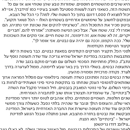
היא שרבים מהשטחים חופפים. שמורות טבע שהן שטחי אש. אז עם כל
השטח הזה, כשאני רוצה לעשות פסטיבל חשוב בעיניי כמו 'מידברן', אני לא
יכול למצוא לו 1,000 דונם בתוך כל השטח שלי. למה? כי הכל של הצבא,
ובמקום לחשוב על שימושים אזרחיים בשטחים האלו - הכל נשאר תקוע".
ביטון מכיר את התסכול הזה. "כשרציתי להקים את שכונת יוני נתניהו, הם
אמרו לי: 'בני, שטח אש'". אבל כאן הגישה משתנה: "אמרתי להם, 'חברים
יקרים, זה לא שטח אש, זה דימונה, זה שטח חיים. אני מקים את השכונות
שלי'. ככה הקמנו, וככה גם יהיה עם נבטים. אני אומר לך".
קיצור הטיסות הקודמות
לפני הכל, תקציר הפרקים הקודמים בסאגת נבטים. כבר בשנות ה־80
מתגבשת התובנה במדינת ישראל שהיא צריכה עוד שדה תעופה נוסף על
נתב"ג. כחלק מחתימת הסכמי השלום עם מצרים מוקם בנגב שדה
התעופה נבטים, בשולי הדרך בין באר שבע לדימונה, ממול לערערה בדרך
לערד. נקודה מרכזית וסמויה מהעין.
שדה נבטים נבנה ומתוכנן כשדה תעופה בינלאומי עם מסלול המראה ארוך
שמתאים למטוסי הענק שנחתו בו בתקופת פינוי סיני ושעתידים לנחות בו
בימי השלום. על פי נווטי המאבק בנבטים, חיל האוויר מקבל את השדה
ל"בינתיים", עד שהמדינה תצטרך אותו שוב לתחבורה האזרחית.
שנים חולפות, השמיים נפתחים, כולנו אוהבים לטוס יותר ויותר ממדינת
האי שלנו, והעומס הולך וגובר עד שנהיה בלתי נסבל. כשעולה צורך ממשי
להקים עוד שדה תעופה שישרת את החברה האזרחית בישראל, המדינה
מבקשת את נבטים בחזרה מהצבא, ושוב מתגלה שבכל הנוגע למדינת
ישראל - "בינתיים" הוא הנצח.
.,צילום: דודו גרינשפן
לאחר עשורים של התרגלות בנבטים, חיל האוויר אומר: וואלה, לא בא לי טוב