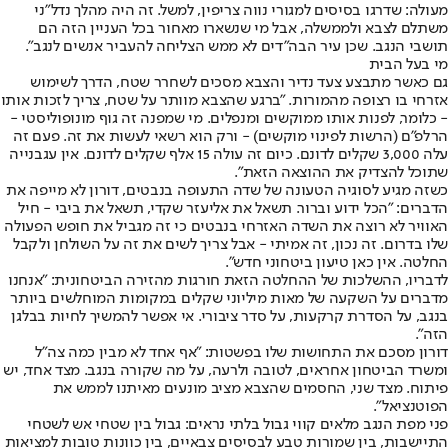
מעולה: שדרגו בסיסים למגורי נווה צריפין, למשל. זה היה מהלך נדל"ני
משתלם לצבא ולממשלה, אבל מי שנשארו מאחור בכל העניין הזה הם
תושבי הנגב. שכן עיר הבה"דים לא ממש הצליחה להעביר אנשים לנגב".
מי בעל הבית
גם כאשר מתבצע צעד נדיר והצבא מסכים לשחרר שטח, הדרך לשימוש
אזרחי בו רצופה מהמורות. "ברגע שהצבא מוותר על שטח, צריך לזכות אותו
- כלומר, לפנות אותו ממוקשים ומנפלים. מי שמפנה זה גוף מונופוליסטי -
הרלפ"ם (הרשות לפינוי מוקשים) - ורק הוא רשאי לעשות את זה. פעם זה
עלה 3,000 שקלים לדונם. כיום זה עולה 15 אלף שקלים לדונם. אין עגבנייה
שתוכל להצדיק את ההוצאה הזאת".
כשזה מגיע לסוגיה הטעונה של שדה התעופה בנבטים, דורון לא מייפה את
הדברים: "הכל ידוע וברור. תשאל את אליעזר שקדי, תשאל את ביבי - חיל
האוויר לא רוצה את השדה האזרחי בנבטים כי זה מגביל את חופש הפעולה
שלו בדרום. זה נכון, זה אמיתי - אבל צריך לשים את זה על השולחן ולקבל
החלטה. אין כאן טיעון ביטחוני חדש".
לדבריו, ההשלכות של ההחלטה הזאת חורגות מהזירה הביטחונית: "אנחנו
מדברים על השקעה של מאות מיליוני שקלים במקומות המוחלשים ביותר
בנגב, על הסדרת קרקעות, על סדר ציבורי. אי אפשר להמשיך לחיות בבלגן
הזה".
דורון מסכם את התחושות שלו בפשטות: "אף אחד לא מבין כמה צה"ל
ומשרד הביטחון אחראים, לטובה ולרעה, על מה שקורה בנגב. מצד אחד, יש
פיתוח. מצד שני, החסמים שהצבא מציב מונעים מאיתנו לממש את
הפוטנציאל".
פני מפת הנגב מלאים קווי גבול בלתי נראים: גבול בין שטחי אש לשטחי
התיישבות, בין שמורות טבע לבסיסים צבאיים, בין כוונות טובות למציאות