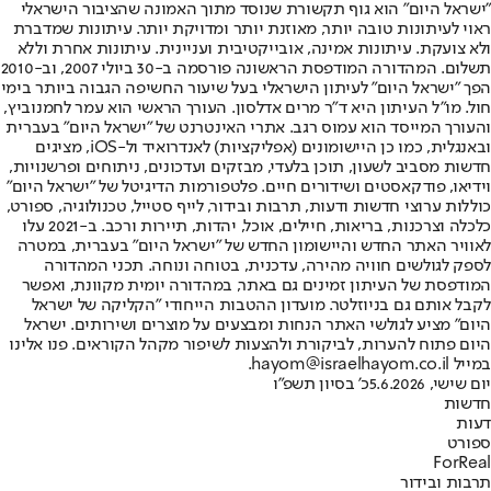
"ישראל היום" הוא גוף תקשורת שנוסד מתוך האמונה שהציבור הישראלי
ראוי לעיתונות טובה יותר, מאוזנת יותר ומדויקת יותר. עיתונות שמדברת
ולא צועקת. עיתונות אמינה, אובייקטיבית ועניינית. עיתונות אחרת וללא
תשלום. המהדורה המודפסת הראשונה פורסמה ב-30 ביולי 2007, וב-2010
הפך "ישראל היום" לעיתון הישראלי בעל שיעור החשיפה הגבוה ביותר בימי
חול. מו"ל העיתון היא ד"ר מרים אדלסון. העורך הראשי הוא עמר לחמנוביץ,
והעורך המייסד הוא עמוס רגב. אתרי האינטרנט של "ישראל היום" בעברית
ובאנגלית, כמו כן היישומונים (אפליקציות) לאנדרואיד ול-iOS, מציגים
חדשות מסביב לשעון, תוכן בלעדי, מבזקים ועדכונים, ניתוחים ופרשנויות,
וידיאו, פודקאסטים ושידורים חיים. פלטפורמות הדיגיטל של "ישראל היום"
כוללות ערוצי חדשות ודעות, תרבות ובידור, לייף סטייל, טכנולוגיה, ספורט,
כלכלה וצרכנות, בריאות, חיילים, אוכל, יהדות, תיירות ורכב. ב-2021 עלו
לאוויר האתר החדש והיישומון החדש של "ישראל היום" בעברית, במטרה
לספק לגולשים חוויה מהירה, עדכנית, בטוחה ונוחה. תכני המהדורה
המודפסת של העיתון זמינים גם באתר, במהדורה יומית מקוונת, ואפשר
לקבל אותם גם בניוזלטר. מועדון ההטבות הייחודי "הקליקה של ישראל
היום" מציע לגולשי האתר הנחות ומבצעים על מוצרים ושירותים. ישראל
היום פתוח להערות, לביקורת ולהצעות לשיפור מקהל הקוראים. פנו אלינו
במייל hayom@israelhayom.co.il.
יום שישי, 5.6.2026
כ' בסיון תשפ"ו
חדשות
דעות
ספורט
ForReal
תרבות ובידור