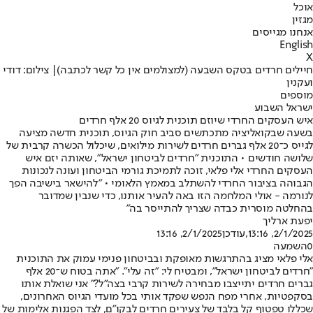
אוכל
מגזין
אנחנו מגייסים
English
X
חיילים חרדים בטקס השבעה (למצולמים אין כל קשר לכתבה)| צילום: דודי
ועקנין
מוספים
ישראל השבוע
איש העסקים החרדי שיוזם תוכנית לגיוס 20 אלף חרדים
בשעה שבקואליציה מתכתשים סביב חוק הגיוס, תוכנית חדשה מציעה
לגייס כ־20 אלף גברים חרדים לשירות מילואים, שיכלול הכשרה קרבית של
שלושה חודשים • התוכנית "חרדים לביטחון ישראל", שאותה יזם איש
העסקים החרדי אלי פלאי, זוכה לתמיכת גורמי הביטחון ועונה לנכונות
הגבוהה בציבור החרדי להשתלב במאמץ הלאומי • "להישאר בישיבה הפך
לנורמה - אולי המלחמה הזו באה להעיר אותנו, כדי שנבין שמדובר
בהחלטה מוסרית כבדה שצריך להתייסר בה"
יפעת ארליך
2/1/2025, 13:16
,עודכן
2/1/2025, 13:16
0
השמעה
אלי פלאי מציג בהתרגשות מאופקת ובביטחון פנימי עמוק את התוכנית
"חרדים לביטחון ישראל", ומבטיח לי: "זה עלי". "אתה בטוח ש־20 אלף
גברים חרדים יתייצבו מבחירה לשירות קרבי בצה"ל?" אני שואלת אותו
בסקפטיות, אחרי מפח הנפש שפקד אותי בכל מועדי הגיוס האחרונים,
שכללו טפטוף קל בלבד של צעירים חרדים לבקו"ם, לצד הפגנות אלימות של