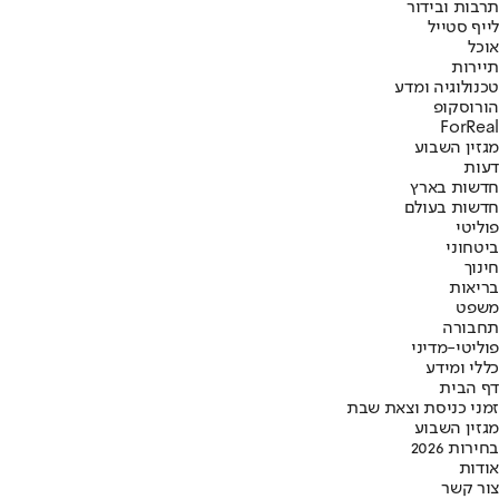
תרבות ובידור
לייף סטייל
אוכל
תיירות
טכנולוגיה ומדע
הורוסקופ
ForReal
מגזין השבוע
דעות
חדשות בארץ
חדשות בעולם
פוליטי
ביטחוני
חינוך
בריאות
משפט
תחבורה
פוליטי-מדיני
כללי ומידע
דף הבית
זמני כניסת וצאת שבת
מגזין השבוע
בחירות 2026
אודות
צור קשר