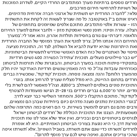
חרדים נוספים ברתימת מערך המתנדבים החרדי הקיים, לשדרוג המוכנות
של רשויות לתרחישי חירום מורכבים.
פלאי: "לחברה החרדית יש תשתית של ארגוני חברה אזרחית מדהימים.
ראינו אותם ב־7 באוקטובר. כל מה שצריך לעשות זה לקחת את התשתית
הזו - עשרות אלפי מתנדבים, מתוכם אלפים שמיומנים בתחומים של
הצלה, עזרה ופינוי, חוסן נפשי ואספקת מזון - ולחבר אותם למערך החירום
הלאומי. דיברתי עם גורם בחסידות תולדות אהרון, והוא אמר לי: 'במערך
החירום הזה אנחנו חלק'. צריך למנף את הערך המוסף של החברה החרדית
ואת היתרונות שהיא יודעת להביא אל השולחן. לצד זה, התוכנית מציעה
מיפוי של האתגרים של כוח האדם האנושי שנדרש לתעשיות הביטחוניות.
"יש כבר פיילוטים מעולים. תוכנית 'עתידה' הכשירה 400 נשים חרדיות
בתפקידי פיתוח תוכנה במערך הביטחון, והבוגרות שלה תורמות לביטחון
כאזרחיות עובדות צה"ל. מי היה מאמין שנשים חרדיות הארדקור יהיו חלק
מהמערך הלוחם? והנה נמצאה נוסחה. תוכנית 'קודקוד', שמכשירה גברים
חרדים בתחום ההייטק, היא מודל מצליח שצריך להרחיב אותו. בוגרי
התוכנית פונים באלפים להשתלב ב־8200, וצה"ל מאפשר להם לשרת בלי
מדים. יותר מ־6,000 גברים חרדים בני 21-28 הגישו מועמדות להצטרף
ל'קודקוד', מתוכם התקבלו כ־500, והמחזור השלישי כבר יוצא לדרך.
"בוגרי התוכנית נותנים מענה מדהים כיום ביחידות שבהן הם נמצאים,
ורבים מהם גם רוצים להמשיך בשירות, כי הם רואים כמה התרומה שלהם
משמעותית. הצגנו את התוכנית הכוללת של 'חרדים לביטחון ישראל'
לגורמים ביטחוניים רבים ובכירים, ואין אחד שלא אמר לנו שזו תוכנית
פורצת דרך, כי היא נוגעת בצורכי הביטחון האמיתיים. היא לא אומרת
לחרדים 'תשרתו כדי שגם אתם תשרתו, בשביל השוויון', אלא 'תשרתו איפה
שהכי צריכים אתכם, ואיפה שיש לכם ערך מוסף לתרום'".