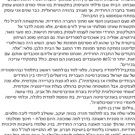
שבחוץ. הבית שבו גדלתי והעיסוק בתקשורת בנו אותי כאדם הנטוע עמוק
מאוד בחברה החרדית, אך מעורב בהוויה הישראלית. כבר שנים אני עוסק
במתח שבמפגש בין החברות".
לא פעם השבועון חטף אש מתוך החברה החרדית, שהתקשתה להכיל כלי
תקשורת שאינו מפלגתי או שייך לזרם מסוים, אלא מנסה לדבר אל
הקולקטיב החרדי ומרשה לעצמו לעסוק בסוגיות רגישות, כמו נוער נושר,
גירושים, אפליה בין אשכנזים לספרדים ועוד. גם מבחוץ סופג העיתון
ביקורת על כך שהוא לא מפרסם תמונות של נשים. השיא היה כשהילארי
קלינטון נמחקה מתוך תמונת חדר המצב של הבית הלבן. פלאי: "אלה
הקודים של החברה החרדית, ואנחנו מחויבים אליהם ומכבדים אותם. עם
זאת, יותר מ־80% מהעובדים בשבועון הם נשים, כולל בתפקידי עריכה
בכירים".
במקביל ללימודיו בישיבה, פלאי למד גם לתואר ראשון בתלמוד ובהיסטוריה
של עם ישראל באוניברסיטה העברית בירושלים ("הייתי בין החרדים
הבודדים שלמדו אז באקדמיה"). הוא לא פצח בקריירה אקדמית, אלא פנה
לעסקים, אבל המשפחה שהקים בהחלט בעלת אוריינטציה אקדמית.
"אשתי פסיכולוגית קלינית בוגרת אוניברסיטת תל אביב, בתי עושה
דוקטורט באוניברסיטה העברית, בת נוספת לומדת כלכלה, וכלתי סיימה
לימודי נוירו־פסיכולוגיה".
.,צילום: אורן בן חקון
פלאי שלח את בנו לתלמוד תורה בנווה יעקב, ששילב לימודי ליבה מלאים.
היתה זו סנונית ראשונה בדרך למה שמכונה היום ממ"ח - חינוך ממלכתי
חרדי, שהולך וצובר תאוצה בחברה החרדית. בניו, שלמדו בישיבות תיכונית
חרדיות, המשיכו בלימודים בישיבת חברון, אך לא התגייסו לצה"ל כמו