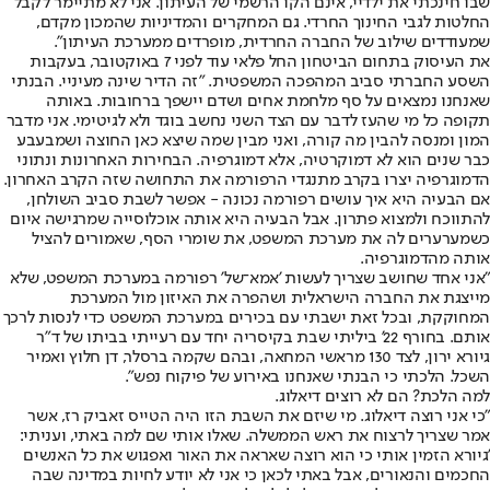
שבו חינכתי את ילדיי, אינם הקו הרשמי של העיתון. אני לא מתיימר לקבל
החלטות לגבי החינוך החרדי. גם המחקרים והמדיניות שהמכון מקדם,
שמעודדים שילוב של החברה החרדית, מופרדים ממערכת העיתון".
את העיסוק בתחום הביטחון החל פלאי עוד לפני 7 באוקטובר, בעקבות
השסע החברתי סביב המהפכה המשפטית. "זה הדיר שינה מעיניי. הבנתי
שאנחנו נמצאים על סף מלחמת אחים ושדם יישפך ברחובות. באותה
תקופה כל מי שהעז לדבר עם הצד השני נחשב בוגד ולא לגיטימי. אני מדבר
המון ומנסה להבין מה קורה, ואני מבין שמה שיצא כאן החוצה ושמבעבע
כבר שנים הוא לא דמוקרטיה, אלא דמוגרפיה. הבחירות האחרונות ונתוני
הדמוגרפיה יצרו בקרב מתנגדי הרפורמה את התחושה שזה הקרב האחרון.
אם הבעיה היא איך עושים רפורמה נכונה - אפשר לשבת סביב השולחן,
להתווכח ולמצוא פתרון. אבל הבעיה היא אותה אוכלוסייה שמרגישה איום
כשמערערים לה את מערכת המשפט, את שומרי הסף, שאמורים להציל
אותה מהדמוגרפיה.
"אני אחד שחושב שצריך לעשות 'אמא־של' רפורמה במערכת המשפט, שלא
מייצגת את החברה הישראלית ושהפרה את האיזון מול המערכת
המחוקקת, ובכל זאת ישבתי עם בכירים במערכת המשפט כדי לנסות לרכך
אותם. בחורף 22' ביליתי שבת בקיסריה יחד עם רעייתי בביתו של ד"ר
גיורא ירון, לצד 130 מראשי המחאה, ובהם שקמה ברסלר, דן חלוץ ואמיר
השכל. הלכתי כי הבנתי שאנחנו באירוע של פיקוח נפש".
למה הלכת? הם לא רוצים דיאלוג.
"כי אני רוצה דיאלוג. מי שיזם את השבת הזו היה הטייס זאביק רז, אשר
אמר שצריך לרצוח את ראש הממשלה. שאלו אותי שם למה באתי, ועניתי:
'גיורא הזמין אותי כי הוא רוצה שאראה את האור ואפגוש את כל האנשים
החכמים והנאורים, אבל באתי לכאן כי אני לא יודע לחיות במדינה שבה