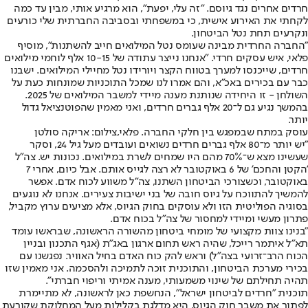
חרדים אחרים נגד גיוסם. "זה עלי, יפעת", הוא מרגיע אותי, מבין עד כמה
לקחתי את האירוע אישית, כי במשפחתי ובסביבה החברתית שלי כורעים
ונקרעים תחת נטל הביטחון.
"החברה החרדית מבינה שעומס נטל המילואים חייב להשתנות", מוסיף
פלאי, איש עסקים חרדי. "אנחנו נייצר עתודה של 10-15 אלף לוחמי מילואים
חרדים, שייכנסו למערך בטווח הקצר ויורידו נטל מחיילי המילואים. ישבנו
כבר עם בכירים באכ"א, והם אמרו לנו שמכל התוכניות שמונחות כעת על
השולחן - זו היחידה שנותנת מענה מיידי למשבר המילואים של 2025.
בהמשך נגיע גם ל־20 אלף גברים חרדים, ואני מאמין שהפוטנציאל גדול
יותר.
עוסק במתח שבמפגש בין חלקי החברה. פלאי,צילום: אריקה סולטן
"יש יותר מ־80 אלף גברים חרדים נשואים ועובדים מעל גיל 24, וסקר
שעשינו מצא ש־70% מהם היו שמחים לשרת במילואים. נכונות יש. צה"ל
'הקטן והחכם' של 6 באוקטובר לא רצה לגייס אותם. אבל כיום, אחרי 7
באוקטובר, וכשצורכי הביטחון השתנו, צה"ל משווע לכוח אדם. אפשר
להמשיך להתווכח על גיוס חובה של בני ישיבות צעירים. אנחנו לא נוגעים
בסוגיה הפוליטית הזו ולא עוסקים בחוק הגיוס, אלא מציעים ערוץ מקביל,
פתרון מעשי ומיידי למחסור של צה"ל בכוח אדם.
"בנינו צוות מקצועי של מומחי ביטחון מהשורה הראשונה, שבראשו עומד
תא"ל איתמר רייכל, שהיה ראש תחום ארגון באג"ת (אגף התכנון ובניין
הכוח הרב־זרועי בצה"ל) וראש להק כוח האדם בחיל האוויר. נפגשנו עם
בכירי מערכת הביטחון, והתוכנית זוכה לתמיכה ולהסכמה. אני מאמין שזו
תהיה תחילתם של שינוי משמעותי, מענה אמיתי וריפוי חברתי".
תוכנית "חרדים לביטחון ישראל", הנחשפת כאן לראשונה, לא מתיימרת
לפתור את משבר חוק הגיוס. היא מדלגת בקלילות מעל המחלוקת שקורעת