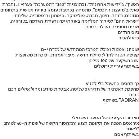
ראשון", ב"ידיעות אחרונות", ובתוכניות "360" ו"המערכת" בערוץ 2, וחברת
פאנל ב"מועצת החכמים". מתמחה בכתיבת עומק בזווית אנושית בתחומים
מגוונים: רווחה, חינוך, חברה, פוליטיקה, ביטחון והיסטוריה. שליחת
"ישראל היום" לסיקור המלחמה באוקראינה ורעידת האדמה בטורקיה.
שניים מספריה היו לרבי מכר.
גיוס חרדים
כדאי
להכיר
שופינג, אמנות ואוכל: המרכז המתחדש של מזרח י-ם
קפיצה קטנה לחו"ל: טיילת חדשה, מיצגי אמנות, וכיכרות משופצות
בהשקעה של 100 מיליון ₪
בשיתוף עיריית ירושלים
כך תחסכו בחשמל בלי להזיע
מהפכת האנרגיה של תדיראן: שליטה, אבטחת מידע וניהול אקלים חכם
בבית
בשיתוף TADIRAN
מאחורי הקלעים של הטעם הישראלי
איך אסם הפכה את תקופת הצנע והמחסור הקשה של שנות ה-40 למותג
לאומי?
בשיתוף אסם