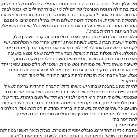
של נעליך מעל רגליך. החברה החרדית תמיד התפללה לשלומם של החיילים,
אבל בתחילה הנוסח הפורמלי של תפילת 'מי שבירך לחיילים' לא נכנס לבית
הכנסת החרדי. אחרי 7 באוקטובר זה השתנה. בתי כנסת חרדיים אימצו את
התפילה הרשמית, או תפילה דומה לשלום חיילי צה"ל והחטופים. כיום גם
החברה החרדית נושאת על נס את מסירות הנפש של כלל הציבור הישראלי,
ושל הציונות הדתית בפרט".
פלאי מספר על רגע מכונן נוסף שעבר במלחמה. זה קרה כשהבן שלו,
תלמיד ישיבת חברון, ביקש לשוחח איתו. "חודש אחרי פרוץ המלחמה, ישי
לקח אותי לשיחה ואמר לי: 'אני לא יודע אם אני במקום הנכון'. אהבתי את
השאלה, אלה שאלות כבדות משקל. מצד אחד לדעת שאני נמצא בישיבה,
ואני מבין עד כמה זה חשוב, אבל מהצד השני גם להבין שקורה מחוץ
לישיבה משהו גדול, של מסירות נפש פיזית, ושאני לא חלק ממנו. עשינו יחד
את הבירור מה המקום הנכון עבורו כיום. אני לא יודע איפה זה יסתיים
אצלו, אבל אהבתי את היכולת להיות בתוך החוויה של לימוד תורה,
ובמקביל
להיות נטוע בהבנה שבחוץ יש משהו גדול."החברה החרדית צריכה לשאול
אותה עצמה למה מסתכלים על הישיבות בעין רעה, ואני אומר את זה כמי
שמאמין שלימוד תורה הוא קריטי לבניין העתיד של העם היהודי. בדור שלי,
בזמן מלחמת לבנון, היינו קרועים בדילמה מוסרית. בדור הזה נוצרה קהות
חושים, כך שהיום להיות בישיבה זו ברירת מחדל, זו הנורמה. אולי המלחמה
הזו באה להעיר אותנו, כדי שנבין שזו החלטה מוסרית כבדה שצריך
להתייסר בה".
יפעת ארליך
כתבת מגזין ותחקירים, פובליציסטית וסופרת. בעלת תואר ראשון בפיזיקה
ובמחשבת ישראל, ותואר שני ביהדות זמננו. לשעבר עיתונאית ב"מקור