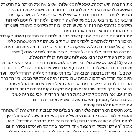
את החברה הישראלית, שמפילה ממשלות ושמביאה את המתח בין הרשות
השופטת לרשות המחוקקת לנקודת רתיחה הרת־אסון. ליבת התוכנית
מציעה לגייס גברים חרדים בני 55-24 למילואים שיכללו הכשרה קרבית
(רובאי 03 עד רובאי 05) במשך שלושה חודשים, ולאחריה לגייסם לשירות
מילואים כלוחמי טרור וחי"ר קל, שיחליפו כוחות מילואים ביהודה ושומרון
ובקו התפר ויגנו על נכסים אסטרטגיים.
את התוכנית הגה ויזם המכון לאסטרטגיה ולמדיניות חרדית (בשמו הקודם:
המכון החרדי למחקרים ולמדיניות), שהוקם בשיתוף קרן משפחת פלאי.
הקרן, על שם יהודה פלאי, עוסקת בקידום מרכזי תורה ויוזמות חברתיות
בחברה החרדית. אלי, בנו של יהודה, הקים אותה לפני 12 שנה ("ומאז
העיסוק העיקרי שלי הוא בפעילות ציבורית ופילנתרופית").
פלאי (60), אב לשישה, נולד בירושלים למשפחה חרדית־ליטאית ממייסדות
ישיבת חברון. הוא למד בה בעצמו, ולאחר נישואיו התגייס לצה"ל במסגרת
"שלב ב'" ושירת ברבנות הצבאית. "צמחתי מתוך המילייה החרדי־ליטאי, ועד
היום אני חרדי הארדקור. הבית שבו גדלתי היה צומת של מפגש בין החברה
החרדית לחברה הלא־חרדית. אבי היה פעיל מאוד ציבורית החל משנות
ה־60, אז אסף ילדים שהגיעו מצפון אפריקה והקים עבורם מוסדות חינוך
תורניים, ואף היה ממקימי שכונת הר נוף החרדית. אבי גם היה פעיל
בליכוד, כחלק מאותן תפיסת עולם ועשייה ציבורית רחבה".
עם סיסמאות לא מתקדמים
ב־35 השנים האחרונות פלאי הוא הבעלים של קבוצת התקשורת "משפחה",
והמוציא לאור בעברית ובאנגלית של עיתון בעל אותו שם. "'משפחה' הפך
להיות חלון הראווה שדרכו ניתן לזהות תהליכים בחברה החרדית", הוא
אומר. "העיתון תמיד היה צעד אחד קדימה בתחומי העיסוק ובסדר היום
החברתי שהעלה, והוא גם מין חלון שמתווך לחברה החרדית את העולם