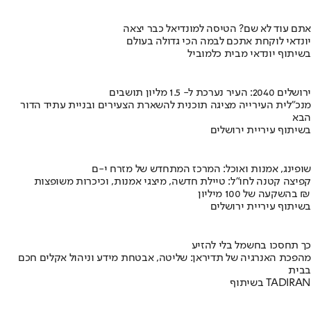
אתם עוד לא שם? הטיסה למונדיאל כבר יצאה
יונדאי לוקחת אתכם לבמה הכי גדולה בעולם
בשיתוף יונדאי מבית כלמוביל
ירושלים 2040: העיר נערכת ל- 1.5 מליון תושבים
מנכ"לית העירייה מציגה תוכנית להשארת הצעירים ובניית עתיד הדור
הבא
בשיתוף עיריית ירושלים
שופינג, אמנות ואוכל: המרכז המתחדש של מזרח י-ם
קפיצה קטנה לחו"ל: טיילת חדשה, מיצגי אמנות, וכיכרות משופצות
בהשקעה של 100 מיליון ₪
בשיתוף עיריית ירושלים
כך תחסכו בחשמל בלי להזיע
מהפכת האנרגיה של תדיראן: שליטה, אבטחת מידע וניהול אקלים חכם
בבית
בשיתוף TADIRAN