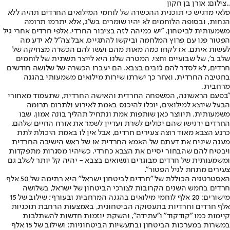
.,צילום: אורן בן חקון
פלאי מדגיש כי תוכנית ההכשרה של לוחמי המילואים החרדים תהיה ללא
הנחות, ובסופה הלוחמים לא יהיו שומרים בש"ג, אלא יתרמו תרומה
משמעותית לביטחון. "יש כמיהה לזה בציבור החרדי. אלפי חרדים אחרי גיל
הפטור פנו עם פרוץ המלחמה וביקשו להתגייס, אבל צה"ל לא ידע מה
לעשות איתם. אז לקחו כמה מאות מהם ועשו להם הכשרה מצחיקה של
שלב ב', של שבועיים וחצי. המטרה שלנו היא לייצר תשתית של לוחמים
חרדים, לא לסדר להם ג'ובים בצבא. הם יעברו הכשרה של שלושה חודשים
בחטיבה החרדית, ואחר כך ישרתו שירות מילואים משמעותי בהגנה
מרחבית.
"בפעם הראשונה, המשפחה החרדית והאישה החרדית, שתעמוד מאחורי
הבעל שיוצא למילואים, יוכלו להיכנס באמת לאירוע ולתרום תרומה
משמעותית. תיווצר כאן שותפות אמת ונתחיל תהליך בונה אמון, שבו
החרדים ירגישו שהם יכולים לשרת ועדיין לשמר את אורח החיים שלהם.
כרגע הצבא מאוד רוצה צעירים חרדים, אבל אין לו באמת היכולת לתת
מענה שיניח את דעתם של האמא החרדית או של ראש הישיבה החרדית
ויבטיח להם שהבחור יסיים את הצבא כחרדי. כשיהיו מסגרות מתפקדות
ומשמעותית של חרדים מבוגרים ונשואים בצבא - יהיה קל יותר לשלב גם
צעירים מתחת לגיל הפטור".
האסטרטגיה הכוללת של "חרדים לביטחון ישראל" היא רתימה של 50 אלף
חרדים בחמש השנים הקרובות לצורכי הביטחון של ישראל, בשלושה
מישורים: 20 אלף לוחמי מילואים בהגנה המרחבית ובעורף; שילוב של 15
אלף חרדים וחרדיות בתעסוקה הביטחונית, באמצעות הרחבת תוכניות
קיימות כמו "קודקוד" ו"עתידה", והשקת יוזמות חדשות להשתלבות
במשרות במערכות הביטחון ובתעשיות הביטחוניות; ושילוב של 15 אלף