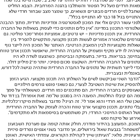
אביהם. "לפני 20 שנה צה"ל החליט לוותר על 'שלב ב', שבה גויסו בכל שנה
מאות חרדים מעל גיל הפטור והשתלבו בהגנה המרחבית. הצבא החליט
שחבל לגייס חרדים מבוגרים ונשואים, כך שנוצר מצב שבחור חרדי שלא
התגייס בגיל 18 כבר לא התגייס בכלל".
לפני עשור הקים אלי את המכון לאסטרטגיה ומדיניות חרדית, מתוך ההבנה
שלגורמי התכנון במדינה "אין כלים ונתונים כדי לעסוק בשאלות של החברה
החרדית. אין תכנון מדיניות - יש נרטיבים, אמוציות וסחר־מכר פוליטי. גם
גורמים שלכאורה אמורים לעשות תכנון מקצועי, מתקשים להפריד בין
שאלות מקצועיות לבין המאבק הנרטיבי. האתגר של המכון היה לייצר גוף
שיהיה לו ידע מקיף ומעמיק על החברה החרדית, שיאפשר תכנון ארוך טווח
בחינוך, בבריאות, בדיור, בתעסוקה ובביטחון. כשהגענו לשדה לא היו
נתונים על החברה החרדית. השקענו סכום פסיכי, יותר מ־2 מיליון דולר,
כדי לייצר תשתית של נתונים על החברה החרדית שתהיה נגישה לכל דורש,
באנגלית ובעברית.
"הדבר השני שביקשנו לשים על השולחן היה תכנון מקצועי. הגיע הזמן
להפסיק את שיטת השטיבל. לצערי, גם כשאני פוגש גורמים חילוניים
שעוסקים בחברה החרדית, הם מתכננים כמו חרדים. כששאלתי על סמך
מה הם קיבלו החלטות, המענה היה בסגנון של 'מה זאת אומרת? בן דוד של
שכן שלי הוא חרדי והוא אמר לי'. זה רציני? מדובר בשאלות מיקרו־כלכליות.
בלי נתונים, תכנון מקצועי ארוך טווח והכרה לעומק של החברה החרדית
ושל האתוס החינוכי החרדי, רק משתמשים בסיסמאות ולא מתקדמים".
אירוע של פיקוח נפש
המכון, המעוצב בהידור מודרני, חולק אותה קומה עם מערכת השבועון
"משפחה" בגבעת שאול בירושלים, אך מדובר בשני אגפים נפרדים פיזית
ורעיונית. פלאי: "העיתון שייך לקהילת הקוראים. עמדתי האישית, האופן