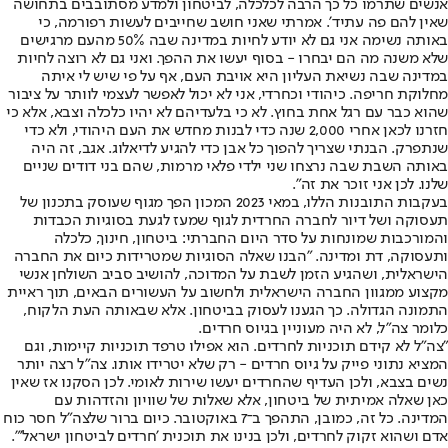
אנשים שתרמו כל כך הרבה לכלכלה, לביטחון ולמדע מסתובבים בתחושה
שאין להם פה עתיד'. אמרתי שאני חושב שחייבים לעשות רפורמה, כי
באותה נשימה אני גם לא יודע לחיות במדינה שבה 50% מהעם מרגישים
שלא משנה מה הם יבחרו - בסוף יעשו את ההפך. ואני גם לא רוצה לחיות
במדינה שבה נשיאת העליון היא אויבת העם, אף על פי שיש לי איתה
מחלוקת חריפה. כיהודי וכחרדי, אני לא יכול לאפשר לעצמי לוותר על ציבור
שהוא כבר עם רגל אחת בחוץ. לא כי בלעדיהם לא יהיו כלכלה וצבא, אלא כי
חזרנו לכאן אחרי 2,000 שנה כדי לבנות מחדש את העם היהודי, ולא כדי
שנתפרק. הבנתי שצריך להפוך כל אבן כדי להגיע לדיאלוג. אגב, זה היה
באותה השבת שבה נרצחו שני ילדי פלאי מרמות, שהם בני דודים שניים
שלנו. לכן אני זוכר את זה".
בעקבות התובנות הללו, במאי 2023 המכון הפך מגוף שעוסק בתכנון של
תעסוקה ושל דיור לחברה החרדית לגוף שמעז לגעת בסוגיות הכבדות
והמורכבות שמונחות על סדר היום החברתי: ביטחון, חינוך, כלכלה
ותעסוקה, דת ומדינה. "הבנו שאלה הסוגיות שמטרידות כיום את החברה
הישראלית, ושהגיע הזמן לשבת על המדוכה, להושיב סביב השולחן אנשי
מקצוע ממגוון החברה הישראלית ולחשוב על העשורים הבאים, תוך ראיית
התמונה הגדולה. כך הגענו לעסוק בביטחון. אלא שבאותה העת הלקוח,
כלומר צה"ל, לא היה מעוניין בגיוס חרדים.
"צה"ל לא קידם תוכניות לחרדים. הוא אפילו טרפד תוכניות קיימות, וגם
המציא נתוני פייק על גיוס חרדים - רק שלא יטרידו אותו. צה"ל רצה יותר
נשים בצבא, ולכן העדיף שהחרדים יעשו שירות לאומי. לכן הסקנו אז שאין
כאן שאלה אמיתית של ביטחון, אלא שאלות של שוויון והזדהות עם
המדינה. כל זה, כמובן, התהפך ב־7 באוקטובר. כיום ברור שלצה"ל חסר כוח
אדם ושהוא זקוק לחרדים, ולכן בנינו את תוכנית 'חרדים לביטחון ישראל'".