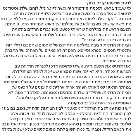
לדעת שמשהו קורה בחוץ
מי שעמד בראש תוכנית קודקוד היה משה לייטר ז"ל, לוחם שלדג וסטודנט
לרפואה שנפל בקרב ברצועת עזה. עבור פלאי, הלווייתו היתה חוויה
מכוננת. "הקרן שלנו ליוותה את תוכנית קודקוד ותמכה בה, אבל לא הכרתי
את משה אישית. מעבר לכאב על נפילתו של האיש המיוחד הזה, זו היתה
הפעם הראשונה במלחמה שראיתי כמעט 100 גברים חרדים בהלוויה
צבאית. הם היו באירוע כי משה היה המנהל שלהם, האיש שהם עבדו איתו,
וזה היה כל כך טבעי עבורם".
הציונות הדתית הציבה במלחמה הזו דגם של לוחמים שהם גם גדולי רוח
ותלמידי חכמים, ספרא וסייפא. האם זה לא מאיים על האתוס של החברה
החרדית? הציונות הדתית גם שילמה מחיר איום, ובגלל זה יש בה כעס על
החברה החרדית.
"אני מרגיש את הכעס הזה. אשתי מקימה מרכז לנערות חרדיות עם
הפרעות אכילה. היא ראיינה אשת מקצוע ששייכת למגזר הציוני־דתי.
כשהיא שמעה שמדובר בנערות חרדיות, היא הבהירה שלא תרצה להיות
שותפה. אני מבין את הכעס הזה. ראיינו ב'משפחה' את האדמו"ר מסאטמר.
במהלך הראיון שאל אותו העורך, אריה ארליך: 'מה עונים על הכעס של
הציונות הדתית, שהילדים שלהם נהרגים ונפצעים?'. האדמו"ר אמר: 'לא
עונים. הם קוברים את בניהם, נשים שולחות את בעליהן למלחמה'.
האמפתיה הזו היתה כל כך במקומה.
"יש ויכוח עמוק בין האדמו"ר מסאטמר לבין הציונות הדתית, ואגב, גם בינו
לבין החברה החרדית הרגילה - אבל זו לא השעה לנהל בה ויכוח, אלא
להביע אמפתיה ולעשות חשבון נפש. גם היום אני לגמרי תומך בבן שלי,
שלומד בישיבת חברון ומאמין שהוא עושה את הדבר הנכון, ועדיין אני מבין
את הכאב הגדול, ומבין עד כמה חשוב לתת מקום לנשים שלא ישנות בלילה.