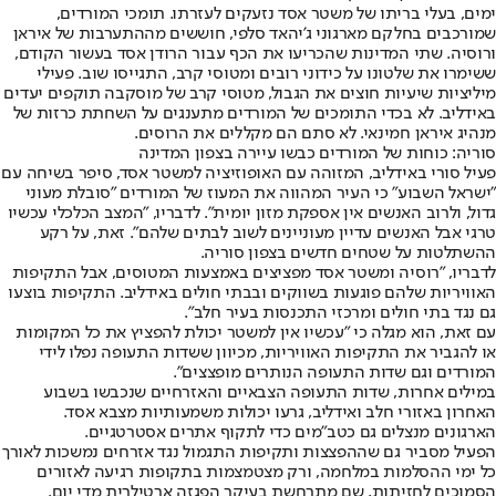
ימים, בעלי בריתו של משטר אסד נזעקים לעזרתו. תומכי המורדים,
שמורכבים בחלקם מארגוני ג'יהאד סלפי, חוששים מההתערבות של איראן
ורוסיה. שתי המדינות שהכריעו את הכף עבור הרודן אסד בעשור הקודם,
ששימרו את שלטונו על כידוני רובים ומטוסי קרב, התגייסו שוב. פעילי
מיליציות שיעיות חוצים את הגבול, מטוסי קרב של מוסקבה תוקפים יעדים
באידליב. לא בכדי התומכים של המורדים מתענגים על השחתת כרזות של
מנהיג איראן חמינאי. לא סתם הם מקללים את הרוסים.
סוריה: כוחות של המורדים כבשו עיירה בצפון המדינה
פעיל סורי באידליב, המזוהה עם האופוזיציה למשטר אסד, סיפר בשיחה עם
"ישראל השבוע" כי העיר המהווה את המעוז של המורדים "סובלת מעוני
גדול, ולרוב האנשים אין אספקת מזון יומית". לדבריו, "המצב הכלכלי עכשיו
טרגי אבל האנשים עדיין מעוניינים לשוב לבתים שלהם". זאת, על רקע
ההשתלטות על שטחים חדשים בצפון סוריה.
לדבריו, "רוסיה ומשטר אסד מפציצים באמצעות המטוסים, אבל התקיפות
האוויריות שלהם פוגעות בשווקים ובבתי חולים באידליב. התקיפות בוצעו
גם נגד בתי חולים ומרכזי התכנסות בעיר חלב".
עם זאת, הוא מגלה כי "עכשיו אין למשטר יכולת להפציץ את כל המקומות
או להגביר את התקיפות האוויריות, מכיוון ששדות התעופה נפלו לידי
המורדים וגם שדות התעופה הנותרים מופצצים".
במילים אחרות, שדות התעופה הצבאיים והאזרחיים שנכבשו בשבוע
האחרון באזורי חלב ואידליב, גרעו יכולות משמעותיות מצבא אסד.
הארגונים מנצלים גם כטב"מים כדי לתקוף אתרים אסטרטגיים.
הפעיל מסביר גם שההפצצות ותקיפות התגמול נגד אזרחים נמשכות לאורך
כל ימי ההסלמות במלחמה, ורק מצטמצמות בתקופות רגיעה לאזורים
הסמוכים לחזיתות, שם מתרחשת בעיקר הפגזה ארטילרית מדי יום.