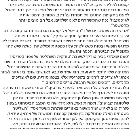
קאסם למיליוני עוקביו, "למרות המצור וההפצצות, המצב של האזורים
המשוחררים טוב יותר מהאזורים המורעבים של המשטר. אין בהם חשמל
למעט בתקופת החגים. אל תפחדו על חלב. הסורים יהפכו אותה
לאיסטנבול. נכון שהמשחררים לא מושלמים, אבל הם טובים יותר
מהמשטר".
"אני מקווה שהדברים של ד"ר פייסל אל־קאסם הם בבחינת סרקזם", כתב
על כך העיתונאי הערבי־טורקי יוסף א־שריף, "המצב באזור המכונה
'משוחרר' בסוריה לא טוב יותר מבשאר האזורים בסוריה. האזרח הסורי לא
מרגיש חופשי ובטוח כששולטות עליו כנופיות ומיליציות, כאלה שיש להן
מונופול על הביטחון, הכסף והנשק.
"פעם שאלתי בכיר טורקי לשעבר: 'טורקיה השתלטה על צפון קפריסין
והפכה אותה למדינה דמוקרטית. העולם לא מכיר בה, אבל האזרח חי שם
בשלום ובחירות. אז מדוע לא לעשות אותו הדבר באזורים המשוחררים?'
התגובה שלו היתה מזעזעת. הוא אמר ש'טבע האנשים שונה בין אזור לאזור.
אנחנו לא צריכים לוחמים בקפריסין אלא בצפון סוריה. שם לא צריכים
מהנדסים, רופאים ואנשי תרבות, צריכים לוחמים!'"
גולה סורית זעמה על ההשוואה לצפון קפריסין. "האזורים ששוחררו עד כה
מופצצים ללא הרף על ידי המשטר הסורי ורוסיה. הם נמצאים בשליטה של
קבוצות חמושות שהן השלטון דה־פקטו, ולא גורמים נבחרים. גם אין
שלטונות קבועים". ולמרות זאת, היא מדגישה כי המצב הביטחוני בצפון
סוריה טוב לאין שיעור מאשר באזורים שתחת משטר אסד: "השליטה
בשטחים האלה מתחלקת בין מאות קבוצות חמושות של איראן, עיראק,
לבנון, אפגניסטן ופקיסטן. אין לאף אחד שלטון מרכזי, וכך התרבו מקרי
החטיפה והרצח. מבחינה כלכלית, אלה האזורים הגרועים ביותר, מה