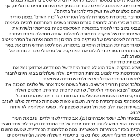
שהביא לזינוק במספר הגניבות וחסרי הבית שישנים ברחובות ובגנים
ציבוריים. לעומתם, לחצי מהסורים בצפון יש תעודות וחיים נורמליים, אף
שהם נאלצים לשאת נשק כדי להגן על בתיהם".
מדובר בתזכורת מצמררת לניצול הטורקי של "כוח האדם" בצפון סוריה
בתור שכירי חרב. לוחמים סורים נשלחו בשנים האחרונות לחזית בעימות
צבאי בלוב כדי לתמוך בממשלה האסלאמיסטית בטריפולי ולשרת את
האינטרסים של אנקרה בתמורה לתשלום. אותה ממשלה זמנית נעתרה
בחדווה לאינטרסים של טורקיה בים התיכון וחתמה איתה על הסדר מיטיב
מאוד מבחינת הגבולות הימיים. בתמורה, הסולטאן החדש תרם את בשר
התותחים הסורי כדי לבלום את המתקפה על טריפולי מצד הכוחות של
מערב לוב.
שבויות כורדיות
שלא במקרה, אסד הוא לא היעד היחיד של המורדים. ארדואן ניצל את
ההזדמנות כדי לפגוע בכוחות הכורדיים, אלה שעלולים בבוא היום לחבור
למיעוט הכורדי הגדול בארצו ולדרוש מדינה עצמאית.
מלבד ארגון תחריר א־שאם, פועל בשטח איגוד אחר של פלגים המכנה את
עצמו "הצבא הסורי הלאומי", שזוכה לחסות טורקית. הפלגים האלה
תוקפים את השטחים שבשליטת הכוחות הכורדיים, שנהנים מחבל
אוטונומי בצפון־מזרח סוריה. השבוע מאות משפחות כורדיות נאלצו לעזוב
בשיירות את חלב ואת תל רפעת שמצפון לה. פשעי המלחמה לא איחרו
לבוא.
בפאתי חלב, ישאר איברהים (25), אב כורדי לשני ילדים, עזב את העיר
ונרצח. הוא הוצא להורג בכיתת יורים על ידי המורדים ונקבר ליד אחד מעצי
הזית באזור במהירות האפשרית. כמה מהלוחמות הכורדיות, שפעם נחשבו
לאימת מחבלי דאעש, נפלו בשבי. בתיעודי השפלה שלהן, הג'יהאדיסטים