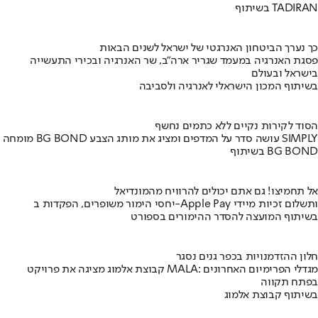
בשיתוף TADIRAN
כך נערך הביטחון האנרגטי של ישראל לשנים הבאות
פסגת האנרגיה במעמד שגריר ארה"ב, שר האנרגיה ובכירי התעשייה
בישראל ובעולם
בשיתוף המכון הישראלי לאנרגיה ולסביבה
הסוד לקירות נקיים ללא כתמים נחשף
מומחה BG BOND עושה סדר על המדפים ומציג את מותג הצבע SIMPLY
בשיתוף BG BOND
אל תחמיצו! גם אתם יכולים להרוויח מהמונדיאל
יחסי הימור משופרים, הפקדות ב-Apple Pay ותשלום זכיות מיידי
בשיתוף המועצה להסדר ההימורים בספורט
חלון ההזדמנויות בכפר גנים נסגר
קבוצת אלמוג מציגה את פרויקט MALA: מגדלי הפרימיום האחרונים
בפתח תקווה
בשיתוף קבוצת אלמוג