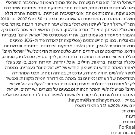
"ישראל היום" הוא גוף תקשורת שנוסד מתוך האמונה שהציבור הישראלי
ראוי לעיתונות טובה יותר, מאוזנת יותר ומדויקת יותר. עיתונות שמדברת
ולא צועקת. עיתונות אמינה, אובייקטיבית ועניינית. עיתונות אחרת וללא
תשלום. המהדורה המודפסת הראשונה פורסמה ב-30 ביולי 2007, וב-2010
הפך "ישראל היום" לעיתון הישראלי בעל שיעור החשיפה הגבוה ביותר בימי
חול. מו"ל העיתון היא ד"ר מרים אדלסון. העורך הראשי הוא עמר לחמנוביץ,
והעורך המייסד הוא עמוס רגב. אתרי האינטרנט של "ישראל היום" בעברית
ובאנגלית, כמו כן היישומונים (אפליקציות) לאנדרואיד ול-iOS, מציגים
חדשות מסביב לשעון, תוכן בלעדי, מבזקים ועדכונים, ניתוחים ופרשנויות,
וידיאו, פודקאסטים ושידורים חיים. פלטפורמות הדיגיטל של "ישראל היום"
כוללות ערוצי חדשות ודעות, תרבות ובידור, לייף סטייל, טכנולוגיה, ספורט,
כלכלה וצרכנות, בריאות, חיילים, אוכל, יהדות, תיירות ורכב. ב-2021 עלו
לאוויר האתר החדש והיישומון החדש של "ישראל היום" בעברית, במטרה
לספק לגולשים חוויה מהירה, עדכנית, בטוחה ונוחה. תכני המהדורה
המודפסת של העיתון זמינים גם באתר, במהדורה יומית מקוונת, ואפשר
לקבל אותם גם בניוזלטר. מועדון ההטבות הייחודי "הקליקה של ישראל
היום" מציע לגולשי האתר הנחות ומבצעים על מוצרים ושירותים. ישראל
היום פתוח להערות, לביקורת ולהצעות לשיפור מקהל הקוראים. פנו אלינו
במייל hayom@israelhayom.co.il.
יום שני, 22.6.2026
ז' בתמוז תשפ"ו
חדשות
דעות
ספורט
ForReal
תרבות ובידור