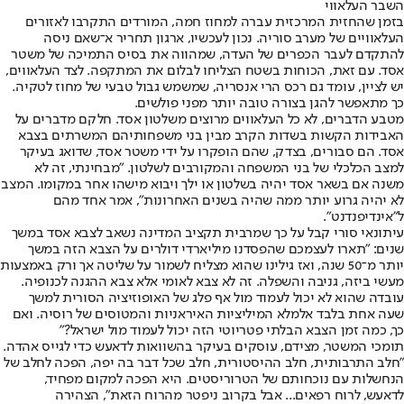
השבר העלאווי
בזמן שהחזית המרכזית עברה למחוז חמה, המורדים התקרבו לאזורים
העלאוויים של מערב סוריה. נכון לעכשיו, ארגון תחריר א־שאם ניסה
להתקדם לעבר הכפרים של העדה, שמהווה את בסיס התמיכה של משטר
אסד. עם זאת, הכוחות בשטח הצליחו לבלום את המתקפה. לצד העלאווים,
יש לציין, עומד גם רכס הרי אנסריה, שמשמש גבול טבעי של מחוז לטקיה.
כך מתאפשר להגן בצורה טובה יותר מפני פולשים.
מטבע הדברים, לא כל העלאווים מרוצים משלטון אסד. חלקם מדברים על
האבידות הקשות בשדות הקרב מבין בני משפחותיהם המשרתים בצבא
אסד. הם סבורים, בצדק, שהם הופקרו על ידי משטר אסד, שדואג בעיקר
למצב הכלכלי של בני המשפחה והמקורבים לשלטון. "מבחינתי, זה לא
משנה אם בשאר אסד יהיה בשלטון או ילך ויבוא מישהו אחר במקומו. המצב
לא יהיה גרוע יותר ממה שהיה בשנים האחרונות", אמר אחד מהם
ל"אינדיפנדנט".
עיתונאי סורי קבל על כך שמרבית תקציב המדינה נשאב לצבא אסד במשך
שנים: "תארו לעצמכם שהפסדנו מיליארדי דולרים על הצבא הזה במשך
יותר מ־50 שנה, ואז גילינו שהוא מצליח לשמור על שליטה אך ורק באמצעות
מעשי ביזה, גניבה והשפלה. זה לא צבא לאומי אלא צבא ההגנה לכנופיה.
עובדה שהוא לא יכול לעמוד מול אף פלג של האופוזיציה הסורית למשך
שעה אחת בלבד אלמלא המיליציות האיראניות והמטוסים של רוסיה. ואם
כך, כמה זמן הצבא הבלתי פטריוטי הזה יכול לעמוד מול ישראל?"
תומכי המשטר, מצידם, עוסקים בעיקר בהשוואות לדאעש כדי לגייס אהדה.
"חלב התרבותית, חלב ההיסטורית, חלב שכל דבר בה יפה, הפכה לחלב של
הנחשלות עם נוכחותם של הטרוריסטים. היא הפכה למקום מפחיד,
לדאעש, לרוח רפאים... אבל בקרוב ניפטר מהרוח הזאת", הצהירה