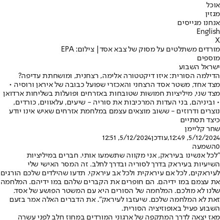
אוכל
מגזין
אנחנו מגייסים
English
X
מורדים משתלטים על מסוק של צבא אסד| צילום: EPA
מוספים
ישראל השבוע
הדילמה הסורית: איזו דיקטטורה אלימה, רצחנית, ומושחתת עדיפה?
מצד אחד, משטר אסד הרצחני והאכזרי שפועל כבובה של איראן ורוסיה •
מצד שני, מיליציות חמושות שטובחות באזרחים ופועלות בשליחות ארדואן
• וביניהם, בני העדות המרכיבות את סוריה - שיעים, עלאווים, כורדים,
נוצרים ודרוזים - ששוב מוצאים עצמם במלחמת אזרחים שאיש אינו יודע
כיצד תסתיים
שחר קליימן
5/12/2024, 12:49
,עודכן
5/12/2024, 12:51
0
השמעה
"לכל אנשינו בעיראק, אני מקווה שתשמעו אותי. חברים במיליציות
השיעיות בעיראק בדרך לסוריה ובדרך לחלב. זה המסר האישי שלי
לעיראקים, לכל אם עיראקית ולכל אב עיראקי. תדעו שהילדים שלכם הורגים
את עצמם במו ידיהם. הם חופרים את הקברים שלהם במו ידיהם. המלחמה
שלנו לא מולכם. המלחמה של הסורים היא עם המשטר הפושע של אסד.
זאת לא המלחמה שלכם. שיעזבו לעיראק". את הדברים האלה אמר בזעם
השבוע פעיל באופוזיציה הסורית.
מאז יצאה לדרך המתקפה של ארגוני המורדים במחוז חלב לפני עשרה