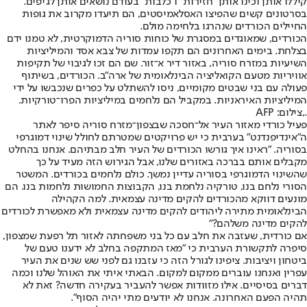
קיללו אותן וכינו אותן "חזירות" ו"כלבות" בעודם נושאים אותן לג'יפים.
בסרטונים קשים שהפיצו האסלאמיסטים, הם תיעדו מקרוב את גופות
החיילים הכורדים שנהרגו בלחימה מולם.
הכורדים, שמאוגדים במסגרת של כוחות סוריה הדמוקרטית, לא טמנו ידם
בצלחת. בימים האחרונים הם תקפו עמדות של צבא אסד והמיליציות
השיעיות במזרח סוריה, באזור דיר א־זור. שם הם זכו לגיבוי של תקיפות
אוויריות מטעם הקואליציה הבינלאומית של ארה"ב. הכורדים, בשיתוף
פעולה עם בני שבטים מקומיים, ניסו להשתלט על כפרים שנכבשו על ידי
המיליציות האיראניות. במקביל הם נלחמים במיליציות הפרו־טורקיות.
.,צילום: AFP
פעיל כורדי מאזור העיר אל־חסכה שבצפון־מזרח סוריה סיפר לאתר
ה"אינדיפנדנט" בערבית כי יש פרויקטים שמטרתם לחולל שינוי דמוגרפי
בסוריה. "ראינו איך גורשו הכורדים של העיר חלב מבתיהם. אנחנו בהחלט
מקבלים אותם בברכה באזורים שלנו, אבל הגירוש הזה מעיד על כך
שהשינוי הדמוגרפי בסוריה עדיין נמשך. כולם נלחמים בכורדים. המשטר
הסורי נלחם בנו, טורקיה נלחמת בנו, הקבוצות החמושות נלחמות בנו. הם
מונעים דווקא מהכורדים להקים מדינה עצמאית. למה הקהילה
הבינלאומית מתירה ליהודים להקים מדינה עצמאית ולא מאפשרת לכורדים
להקים מדינה משלהם?"
אם כורדית, שעזבה את חלב עם כל בני משפחתה לאזור תל רפעת שמצפון,
סיפרה לתקשורת הערבית כי "מאז המתקפה בחלב לא ידענו טעם של
ביטחון ויציבות. ציפינו לגורל הזה כי עזבנו גם לפני שש שנים את העיר
עפרין ואנחנו עוברים ממקום למקום. הבאתי איתי את האוהל שלנו וכמה
דברים בסיסיים. אילו מזוודות אפשר להעביר בעקירה חדשה? זאת לא
תהיה הפעם האחרונה. אנחנו לא יודעים מתי יהיה הסוף".