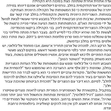
עדה אתנית אחרת שנתונה כעת בסכנה היא הקהילה
הנוצרית־אורתודוקסית בחלב. גורמים דיפלומטיים אמנם דיווחו במידה
יתרה של אופטימיות כי 50 המשפחות של הקהילה היוונית העתיקה
בטוחות. השגרירות היוונית בדמשק והקונסוליה בחלב יצרו קשר עם
המשפחות, שרבות מהן מבקשות להיכלל במבצע פינוי שעשוי לצאת לפועל
על ידי סוכנויות האו"ם. ההתפתחות הזאת הגיעה אחרי פנייה נרגשת של
הקהילה הנוצרית־אורתודוקסית ליוון. בני הקהילה ביקשו מהמדינה
לעשות כל מה שהיא יכולה כדי לסייע להם. בעבר העדה מנתה מיליוני בני
אדם שנמלטו מסוריה מאז פרוץ מלחמת האזרחים ב־2011. כעת נותרו כמה
אלפים בודדים בחלב ובדמשק.
על הרקע הזה, למנהיג של ארגון תחריר א־שאם, אבו מוחמד אל־ג'ולאני, יש
גישה מתוחכמת יותר כלפי מיעוטים מאשר דאעש. במקום לבצע מעשי
טבח המוניים ולרכוש לעצמו אויבים, אנשיו משפילים אותם בשטח, בעוד
הוא משחק בתפקיד "השוטר הטוב".
השבוע דווח כי אל־ג'ולאני נפגש עם המשפחות של כלל העדות הנוצריות
בחלב, שמונות כ־20 אלף איש. ההערכה היא שהמפגש נועד "להפחית את
החששות שלהם". מקורות ערביים דיווחו כי הוא ביקש לברר מה הדרישות
של הנוצרים בעיר והסביר להם את הנסיבות ש"אילצו את הפלגים להיכנס
לחלב". לסיום, הוא דיבר עם הנוצרים על "תוכנית הביטחון שהוכנה עבור
חלב".
במקביל, בתקשורת של האופוזיציה הסורית הציגו לראווה נוצרים שסיפרו
כמה המצב "רגיל לחלוטין". "הכנסיות נפתחות והחשמל חזר טוב יותר ממה
שהיה", אמרה אחת הנשים ברחוב. המסר העקיף והטקטי של המורדים די
ברור: אנחנו לא דאעש. לכן אין מה להקים קואליציה בינלאומית נרחבת
נגדנו.