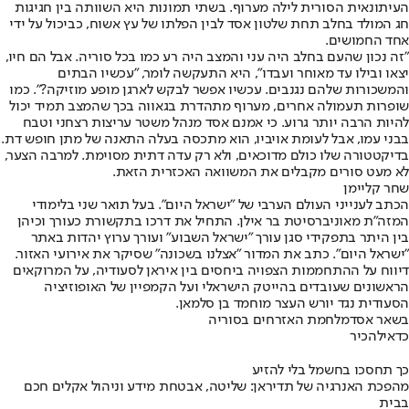
העיתונאית הסורית לילה מערוף. בשתי תמונות היא השוותה בין חגיגות
חג המולד בחלב תחת שלטון אסד לבין הפלתו של עץ אשוח, כביכול על ידי
אחד החמושים.
"זה נכון שהעם בחלב היה עני והמצב היה רע כמו בכל סוריה. אבל הם חיו,
יצאו ובילו עד מאוחר ועבדו", היא התעקשה לומר, "עכשיו הבתים
והמשכורות שלהם נגנבים. עכשיו אפשר לבקש לארגן מופע מוזיקה?". כמו
שופרות תעמולה אחרים, מערוף מתהדרת בגאווה בכך שהמצב תמיד יכול
להיות הרבה יותר גרוע. כי אמנם אסד מנהל משטר עריצות רצחני וטבח
בבני עמו, אבל לעומת אויביו, הוא מתכסה בעלה התאנה של מתן חופש דת.
בדיקטטורה שלו כולם מדוכאים, ולא רק עדה דתית מסוימת. למרבה הצער,
לא מעט סורים מקבלים את המשוואה האכזרית הזאת.
שחר קליימן
הכתב לענייני העולם הערבי של "ישראל היום". בעל תואר שני בלימודי
המזה"ת מאוניברסיטת בר אילן. התחיל את דרכו בתקשורת כעורך וכיהן
בין היתר בתפקידי סגן עורך "ישראל השבוע" ועורך ערוץ יהדות באתר
"ישראל היום". כתב את המדור "אצלנו בשכונה" שסיקר את אירועי האזור.
דיווח על ההתחממות הצפויה ביחסים בין איראן לסעודיה, על המרוקאים
הראשונים שעובדים בהייטק הישראלי ועל הקמפיין של האופוזיציה
הסעודית נגד יורש העצר מוחמד בן סלמאן.
בשאר אסד
מלחמת האזרחים בסוריה
כדאי
להכיר
כך תחסכו בחשמל בלי להזיע
מהפכת האנרגיה של תדיראן: שליטה, אבטחת מידע וניהול אקלים חכם
בבית