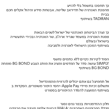
כך תחסכו בחשמל בלי להזיע
מהפכת האנרגיה של תדיראן: שליטה, אבטחת מידע וניהול אקלים חכם
בבית
בשיתוף TADIRAN
כך נערך הביטחון האנרגטי של ישראל לשנים הבאות
פסגת האנרגיה במעמד שגריר ארה"ב, שר האנרגיה ובכירי התעשייה
בישראל ובעולם
בשיתוף המכון הישראלי לאנרגיה ולסביבה
הסוד לקירות נקיים ללא כתמים נחשף
מומחה BG BOND עושה סדר על המדפים ומציג את מותג הצבע SIMPLY
בשיתוף BG BOND
אל תחמיצו! גם אתם יכולים להרוויח מהמונדיאל
יחסי הימור משופרים, הפקדות ב-Apple Pay ותשלום זכיות מיידי
בשיתוף המועצה להסדר ההימורים בספורט
חלון ההזדמנויות בכפר גנים נסגר
קבוצת אלמוג מציגה את פרויקט MALA: מגדלי הפרימיום האחרונים