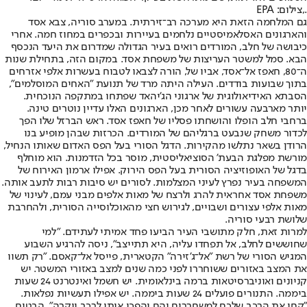
.,צילום: EPA
גם המלחמה הזאת היא מערכה רב־זירתית. במערב סוריה, צבא אסד
והארגונים האסלאמיסטיים נלחמים בעיירות ובכפרים במחוז חמה. אחרי
כיבושה של חלב, המורדים רואים בעיר הגדולה שמדרום את היעד הנכסף
הבא. סמל למשטר העריצות של משפחת אסד. במקום הזה, בתחילת שנות
ה־80, חאפז אל־אסד, אביו של, הורה לצבאו לטבוח בעשרות אלפי אזרחים
בתוך שבועות בודדים. העילה היתה מרד של תנועת "האחים המוסלמים",
הסבתא האידיאולוגית של ארגוני הג'יהאד שפתחו במתקפה הנוכחית.
יותר מארבעה עשורים לאחר מכן, הארגונים האלו עדיין נוטרים טינה.
ברחבי חלב הופלו והושחתו פסליו של חאפז אסד. ראש הברזל שלו הפך
לכדור משחק שנבעט ברגליהם של המורדים. הכרזות שבהן מופיע בנו
הרודן בשאר נתלשו מהקירות. הדגל הסורי בעל הפס האדום שאותו הנחיל,
מורשת מפלגת הבעת' הסוציאליסטית, מוסר בכל הזדמנות. הוא מוחלף
בדגל של האופוזיציה הסורית בעל הפס הירוק. אפילו ארמון האירוח של
המשפחה בעיר נפרץ לעיני המצלמות. לסורים יש סיבות רבות לתעב אותה.
משפחת אסד אחראית להרג ולרצח של מאות אלפים מבני עמם, לעינוי של
מאות אלפי עצורים ושבויים, לגירוש חצי מהאוכלוסייה הסורית, ולהחרבת
שלושת רבעי סוריה.
למרות זאת, חלק מתושבי העיר הביעו פחד אמיתי לעתידם. "למי
שחוששים לחלב, אל תפחדו עליה, היא תתייצב", ניסה להרגיע השבוע
המגיש הסורי של רשת "אל־ג'זירה" הקטארית, פייסל אל־קאסם. "רק תשוו
את המצב באזורים ששוחררו לפני כמה שנים למצב באזורי המשטר. יש
קניונים ואוניברסיטאות ברמה בינלאומית. יש חשמל ואינטרנט 24 שעות
ביממה. התנורים פועלים 24 שעות ביממה. יש אפילו תעשיות נפלאות.
"קחו את הרכב שלכם למשחררים והם יהפכו אותו לרכב יוקרה", הבטיח