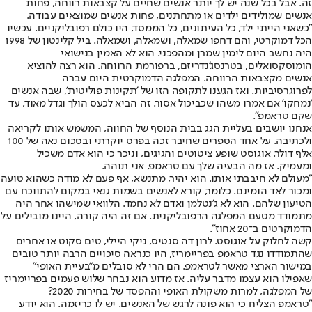
זה. אבל בכל שנה יש לך יותר אנשים שחיים על קצבאות רווחה, פחות
אנשים שמולידים ילדים או מתחתנים, פחות אנשים שמוצאים עבודה.
"כשאני הייתי ילד, כל העיתונים, כל הממסד, היו כולם רפובליקניים. עכשיו
הכל דמוקרטי, והם דחפו שמאלה, ושמאלה, ושמאלה. ביל קלינטון של 1998
היה נחשב היום לימין שמרן ומהפכני. הוא לא האמין בנישואי
הומוסקסואלים, בטרנסג'נדריזם, ברפורמת הרווחה. הוא רצה להוציא
אנשים מקצבאות הרווחה. המפלגה הדמוקרטית היום עברה
לפרוגרסיביות. ואז הגענו לתקופה הזו של 'תקינות פוליטית', שבה אנשים
'נמחקו' אם אמרו משהו שכביכול אסור. זה הביא לכעס הולך וגדל מאוד, עד
שקם טראמפ".
אנחנו יושבים בעליית הגג בבית הנוסף של החווה, המשמש אותו לקריאה
ולכתיבה. על אחד הספרים שחיבר זכה בפרס יוקרתי ובסכום נאה של 100
אלף דולר. אוגוסט שופע ציטוטים והגיגים, וניכר כי הוא אדם משכיל
ומעמיק. אז מה הבעיה שלך עם טראמפ, אני תוהה.
"מעולם לא חיבבתי אותו. הוא יהיר, מתנשא, אף פעם לא מודה כשהוא טועה
ומכור לאד הומינם. כלומר, קורא לאנשים בשמות גנאי במקום להתווכח עם
הטיעון שלהם. הוא לא ג'נטלמן ואדם לא נחמד. הלוואי שמישהו אחר היה
מתמודד מטעם המפלגה הרפובליקנית. אם זה היה קורה, היינו מובילים על
הדמוקרטים ב־20 אחוז".
קשה לחלוק על אוגוסט. לרון דה סנטיס, ניקי היילי, טים סקוט או אחרים
שהתמודדו נגד טראמפ בפריימריז, היו כנראה סיכויים הרבה יותר טובים
במישור הארצי מאשר לטראמפ. הם הרי לא סובלים מ"בעיית האופי"
שאפילו הוא עצמו מדבר עליה. אז מדוע הוא נבחר שלוש פעמים בפריימריז
של המפלגה, למרות משקולת האופי וההפסד של בחירות 2020?
"טראמפ הצליח כי הוא פונה לרגש של האנשים. יש לו כריזמה. הוא יודע