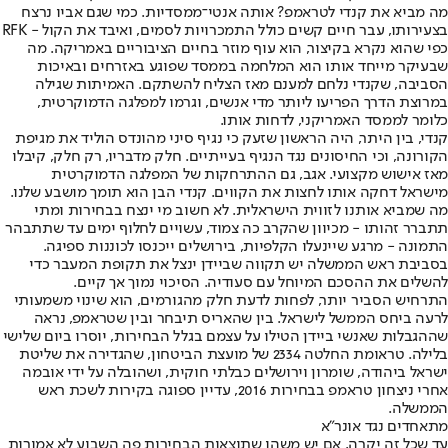
מה מביא את קנדי לטראמפ? אותה אנטי־ממסדיות. כמי שגם אביו נרצח
בצעירותו, עבר חיים קשים כולל התמכרויות לסמים, ואיבד את הקול - RFK
כפי שהוא נקרא בקיצור, הוא עוף מוזר בחיים הציבוריים באמריקה. מה
שבעיקר מייחד אותו הוא המלחמה בממסד שפוגע באזרחים ובאיכות
הסביבה, שקנדי נלחם למענם מאז הצליח להשתקם. האמיתות שגילה
במרוצת הדרך הפריעו ליותר מדי אנשים, וגרמו למפלגה הדמוקרטית,
כלומר לממסד האמריקני, לדחות אותו.
קנדי, בין היתר, היה הראשון שזעק כי נגיף סיני מהונדס הוליד את מגיפת
הקורונה, וכי החיסונים נגד הנגיף בעייתיים. חלק מדבריו, רק חלק, קיבלו
מאז אישוש מקצועי. אגב, גם ההתרחקות של המפלגה הדמוקרטית
מישראל דחקה אותו לחצות את הקווים. קנדי הבן הוא תומך מושבע שלנו.
מה שמביא אותנו לזווית הישראלית. לא חשוב מי ינצח בבחירות ומתי
תתברר זהותו - מכיוון שהקרב כה צמוד, עשויים לחלוף ימים עד שתתבהר
התמונה - מרגע שיינעלו הקלפיות, בירושלים ייכנסו לכוננות ספיגה.
בסביבת ראש הממשלה יש תקווה שביידן ינצל את תקופת המעבר כדי
להשלים את ההסכם המיוחל עם סעודיה. הסיכוי נמוך אך קיים.
התרחיש הסביר יותר, לפחות לדעת חלק מהגורמים, הוא שינוי משמעותי
לרעה ביחס הממשל לישראל. בין שהאריס תיבחר ובין שטראמפ, נראה
שההגבלות שאנשי ביידן הטילו על עצמם בגלל הבחירות, יוסרו ביום שלישי
בלילה. טראומת החלטה 2334 של מועצת הביטחון, שהגדירה את שליטת
ישראל ביהודה, שומרון וירושלים כבלתי חוקית, ושהובלה על ידי אובמה
אחרי ניצחון טראמפ בבחירות 2016, עדיין ספוגה בקירות לשכת ראש
הממשלה.
מתאחדים נגד אונר"א
עד שכל זה יקרה, אם יש משהו שתוצאות הבחירות פה השבוע לא אמורות