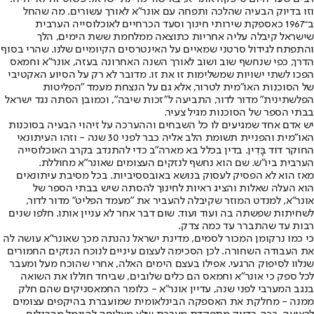
וזו בדיוק הבעיה שהלכה ותפחה עם אונר"א לאורך עשורים. מה שהחל
ב־1967 כאספקת שירותי חינוך וסעד הכרחיים לאוכלוסייה הערבית
שישראל קיבלה עליה אחריות כתוצאה ממלחמת ששת הימים, הלך
והתפתח לגידול סרטני שמאיים על האינטרסים הקיומיים שלנו. שהרי בסוף
הדרך, כפי שנחשף שוב ושוב לאורך השנה האחרונה בעזה, אונר"א וחמאס
הפכו לשתי ישויות שמשלימות זו את זו. מדובר לא רק על הסיוע האקטיבי
של הסוכנות האו"מית לטרור, אלא גם על הנצחת מעמד "הפליטות
הפלשתינית" מדור לדור, התביעה ל"זכות שיבה", וכמובן הסתה נגד ישראל
בבתי הספר של הסוכנות מגיל צעיר.
יש אדם אחד שמגיעים לו כל השבחים וההערכה על זיהוי הבעיה בסוכנות
האו"מית והפניית תשומת הלב אליה כבר לפני 30 שנה - וזהו העיתונאי
החוקר דוד בָּדִין. בדין בכלל בא מארה"ב כדי להתנדב בקרב האוכלוסייה
הערבית ביו"ש. שם הוא נחשף לנזקים העצומים שאונר"א מחוללת.
מאז הוא לא הפסיק לעסוק בנושא באובססיביות. בכל מסיבת עיתונאים
הוא העלה שאלות והציג ראיות לחינוך להסתה שיש בבתי הספר של
אונר"א, למנדט המוזר שקיבלה להעביר את "מעמד הפליט" מדור לדור,
לשחיתות שפשתה בה ועוד ועוד. שום דבר אחר לא עניין אותו. חלפו שנים
רבות עד שהתברר עד כמה צדק.
כי כמו נרקומן המכור לסמים, מדינת ישראל נהנתה מכך שאונר"א עושה לה
את העבודה השחורה. לכן הסכימה לעצום עיניים לנוכח הנזקים החמורים
שנלוו לסיפוק הרגעי. אפילו בעצם הימים האלה, אחרי שהוכח מעל ומעבר
לכל ספק כי אונר"א וחמאס הם כלים שלובים, שביחד חוללו את השואה
בנגב המערבי לפני שנה, עדיין אונר"א - כלומר החמאסניקים שהם חלק
ממנה - מחלקת את האספקה הבינלאומית שמועברת בהיקפים עצומים