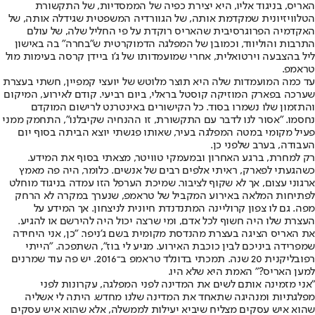
האריס, בניגוד אליו, היא יצירת כפיה של הממסדיות, של התקשורת
הטלוויזיונית שמקדמת אותה, של הגוורדיה המשפטית שגידלה אותה, של
האקדמיה הפרוגרסיבית שהאריס רוקדת על פי החליל שלה, של עולם
התרבות והוליווד, וכמובן של המפלגה הדמוקרטית ש"בחרה" בה באישון
ליל בהצבעה וירטואלית, אחרי שמועמדותו של ג'ו ביידן קרסה בעימות מול
טראמפ.
עד כמה המועמדות שלה היא תוצר מלוטש של יועצי קמפיין, חשתי בעצרת
שערכה בפארק המוזיקה קוסטל בראלי, ביום רביעי. קודם לאירוע, המיקום
והתזמון שלו נשמרו בסוד. כל הקישורים באינטרנט לרישום המוקדם
נחסמו. "אסור לנו לדבר עם התקשורת, זו ההנחיה שקיבלנו", התחמק ממני
פעיל מקומי במטה המפלגה בעיר, שאותו פגשתי יוצא הביתה בסוף יום
העבודה, בערב שלפני כן.
רק למחרת, ברגע האחרון ובמעמקי טוויטר, מצאתי בסוף את המידע.
כשהגעתי לפארק, ראיתי אלפים רבים של אנשים. כלומר, היה פה מאמץ
ארגוני עצום, אך לא שקוף לציבור. שמיכת הערפל הזו עמדה בניגוד מוחלט
לפתיחות המלאה באירוע המקביל של טראמפ, שנערך במקרה לא הרחק
מפה. גם לו צפון קרוליינה המתנדנדת חיונית לניצחון. אך המידע על
העצרת שלו היה חשוף לכל אדם, ומי שרצה יכול היה להירשם או להגיע.
את האריס הציגה בעצרת מהנדסת מקומית בשם ג'ניפר. "כן, אני היחידה
שמפרידה ביניכם לבין כוכבת האירוע. מגיע לי בוז", השתפכה. "הייתי
רפובליקנית 20 שנה. תמכתי בדונלד טראמפ ב־2016. יש פה עוד שמרנים
למען האריס?" האמת היא שלא היו.
"אני מזמינה אותם לשים את המדינה לפני המפלגה, עקרונות לפני
מפלגתיות ומנהיגה שתאחד את המדינה שלנו מחדש. היתה לי אשליה
שהוא איש עסקים מצליח שיביא יעילות לממשלה, אלא שהוא איש עסקים