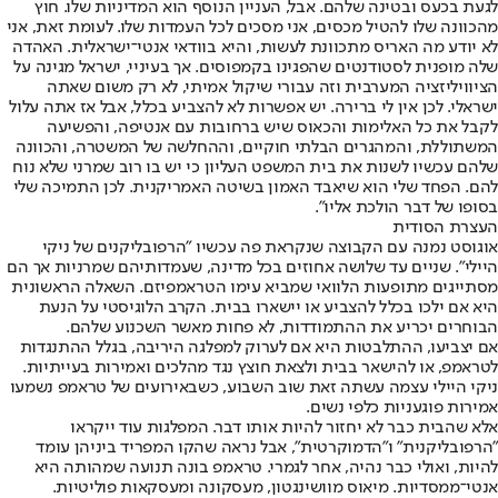
לגעת בכעס ובטינה שלהם. אבל, העניין הנוסף הוא המדיניות שלו. חוץ
מהכוונה שלו להטיל מכסים, אני מסכים לכל העמדות שלו. לעומת זאת, אני
לא יודע מה האריס מתכוונת לעשות, והיא בוודאי אנטי־ישראלית. האהדה
שלה מופנית לסטודנטים שהפגינו בקמפוסים. אך בעיניי, ישראל מגינה על
הציוויליזציה המערבית וזה עבורי שיקול אמיתי, לא רק משום שאתה
ישראלי. לכן אין לי ברירה. יש אפשרות לא להצביע בכלל, אבל אז אתה עלול
לקבל את כל האלימות והכאוס שיש ברחובות עם אנטיפה, והפשיעה
המשתוללת, והמהגרים הבלתי חוקיים, וההחלשה של המשטרה, והכוונה
שלהם עכשיו לשנות את בית המשפט העליון כי יש בו רוב שמרני שלא נוח
להם. הפחד שלי הוא שיאבד האמון בשיטה האמריקנית. לכן התמיכה שלי
בסופו של דבר הולכת אליו".
העצרת הסודית
אוגוסט נמנה עם הקבוצה שנקראת פה עכשיו "הרפובליקנים של ניקי
היילי". שניים עד שלושה אחוזים בכל מדינה, שעמדותיהם שמרניות אך הם
מסתייגים מתופעות הלוואי שמביא עימו הטראמפיזם. השאלה הראשונית
היא אם ילכו בכלל להצביע או יישארו בבית. הקרב הלוגיסטי על הנעת
הבוחרים יכריע את ההתמודדות, לא פחות מאשר השכנוע שלהם.
אם יצביעו, ההתלבטות היא אם לערוק למפלגה היריבה, בגלל ההתנגדות
לטראמפ, או להישאר בבית ולצאת חוצץ נגד מהלכים ואמירות בעייתיות.
ניקי היילי עצמה עשתה זאת שוב השבוע, כשבאירועים של טראמפ נשמעו
אמירות פוגעניות כלפי נשים.
אלא שהבית כבר לא יחזור להיות אותו דבר. המפלגות עוד ייקראו
"הרפובליקנית" ו"הדמוקרטית", אבל נראה שהקו המפריד ביניהן עומד
להיות, ואולי כבר נהיה, אחר לגמרי. טראמפ בונה תנועה שמהותה היא
אנטי־ממסדיות. מיאוס מוושינגטון, מעסקונה ומעסקאות פוליטיות.