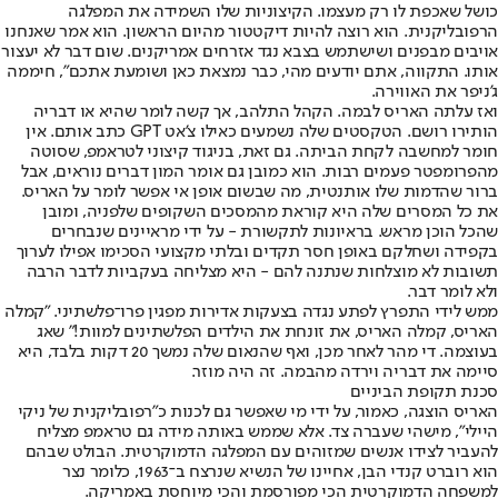
כושל שאכפת לו רק מעצמו. הקיצוניות שלו השמידה את המפלגה
הרפובליקנית. הוא רוצה להיות דיקטטור מהיום הראשון. הוא אמר שאנחנו
אויבים מבפנים ושישתמש בצבא נגד אזרחים אמריקנים. שום דבר לא יעצור
אותו. התקווה, אתם יודעים מהי, כבר נמצאת כאן ושומעת אתכם", חיממה
ג'ניפר את האווירה.
ואז עלתה האריס לבמה. הקהל התלהב, אך קשה לומר שהיא או דבריה
הותירו רושם. הטקסטים שלה נשמעים כאילו צ'אט GPT כתב אותם. אין
חומר למחשבה לקחת הביתה. גם זאת, בניגוד קיצוני לטראמפ, שסוטה
מהפרומפטר פעמים רבות. הוא כמובן גם אומר המון דברים נוראים, אבל
ברור שהדמות שלו אותנטית, מה שבשום אופן אי אפשר לומר על האריס.
את כל המסרים שלה היא קוראת מהמסכים השקופים שלפניה, ומובן
שהכל הוכן מראש. בראיונות לתקשורת - על ידי מראיינים שנבחרים
בקפידה ושחלקם באופן חסר תקדים ובלתי מקצועי הסכימו אפילו לערוך
תשובות לא מוצלחות שנתנה להם - היא מצליחה בעקביות לדבר הרבה
ולא לומר דבר.
ממש לידי התפרץ לפתע נגדה בצעקות אדירות מפגין פרו־פלשתיני. "קמלה
האריס, קמלה האריס, את זונחת את הילדים הפלשתינים למוות!" שאג
בעוצמה. די מהר לאחר מכן, ואף שהנאום שלה נמשך 20 דקות בלבד, היא
סיימה את דבריה וירדה מהבמה. זה היה מוזר.
סכנת תקופת הביניים
האריס הוצגה, כאמור, על ידי מי שאפשר גם לכנות כ"רפובליקנית של ניקי
היילי", מישהי שעברה צד. אלא שממש באותה מידה גם טראמפ מצליח
להעביר לצידו אנשים שמזוהים עם המפלגה הדמוקרטית. הבולט שבהם
הוא רוברט קנדי הבן, אחיינו של הנשיא שנרצח ב־1963, כלומר נצר
למשפחה הדמוקרטית הכי מפורסמת והכי מיוחסת באמריקה.