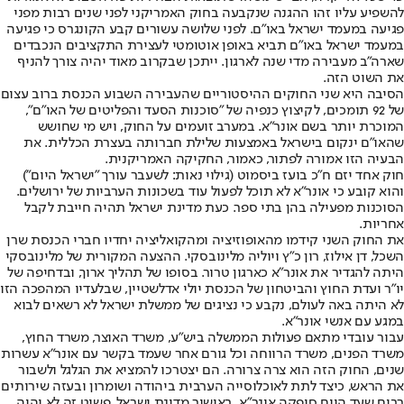
להשפיע עליו זהו ההגנה שנקבעה בחוק האמריקני לפני שנים רבות מפני
פגיעה במעמד ישראל באו"ם. לפני שלושה עשורים קבע הקונגרס כי פגיעה
במעמד ישראל באו"ם תביא באופן אוטומטי לעצירת התקציבים הנכבדים
שארה"ב מעבירה מדי שנה לארגון. ייתכן שבקרוב מאוד יהיה צורך להניף
את השוט הזה.
הסיבה היא שני החוקים ההיסטוריים שהעבירה השבוע הכנסת ברוב עצום
של 92 תומכים, לקיצוץ כנפיה של "סוכנות הסעד והפליטים של האו"ם",
המוכרת יותר בשם אונר"א. במערב זועמים על החוק, ויש מי שחושש
שהאו"ם ינקום בישראל באמצעות שלילת חברותה בעצרת הכללית. את
הבעיה הזו אמורה לפתור, כאמור, החקיקה האמריקנית.
חוק אחד יזם ח"כ בועז ביסמוט (גילוי נאות: לשעבר עורך "ישראל היום")
והוא קובע כי אונר"א לא תוכל לפעול עוד בשכונות הערביות של ירושלים.
הסוכנות מפעילה בהן בתי ספר. כעת מדינת ישראל תהיה חייבת לקבל
אחריות.
את החוק השני קידמו מהאופוזיציה ומהקואליציה יחדיו חברי הכנסת שרן
השכל, דן אילוז, רון כ"ץ ויוליה מלינובסקי. ההצעה המקורית של מלינובסקי
היתה להגדיר את אונר"א כארגון טרור. בסופו של תהליך ארוך, ובדחיפה של
יו"ר ועדת החוץ והביטחון של הכנסת יולי אדלשטיין, שבלעדיו המהפכה הזו
לא היתה באה לעולם, נקבע כי נציגים של ממשלת ישראל לא רשאים לבוא
במגע עם אנשי אונר"א.
עבור עובדי מתאם פעולות הממשלה ביש"ע, משרד האוצר, משרד החוץ,
משרד הפנים, משרד הרווחה וכל גורם אחר שעמד בקשר עם אונר"א עשרות
שנים, החוק הזה הוא צרה צרורה. הם יצטרכו להמציא את הגלגל ולשבור
את הראש, כיצד לתת לאוכלוסייה הערבית ביהודה ושומרון ובעזה שירותים
רבים שעד היום סיפקה אונר"א, באישור מדינת ישראל. פשוט זה לא יהיה.