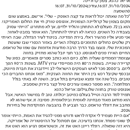
אריאל כהנא
, צפון קרוליינה
31/10/2024, 16:07
,עודכן
31/10/2024, 16:07
0
השמעה
"כל מה שאתה יכול לראות עד קצה האופק - שלי". אי־שם, באמצע שום
מקום בצפון של קרוליינה הצפונית, אוגוסט טורק חי את החלום האמריקני.
הוא בן 72. מעולם לא התחתן והוליד ילדים, אך לא מתחרט. "הייתי עסוק
בעבודה כל השנים. כנראה לא רציתי להתחתן", הוא אומר במבט לאחור.
אני מגיע אליו מהעיר ראלי, בירת המדינה. בניגוד לעיר הגדולה, שבה ראיתי
רק שלטים כחולים התומכים בקמלה האריס, באזור הכפרי שבו שועטת
המכונית שלי, ננעצו בצד הדרך הרבה מודעות אדומות עם שמו של טראמפ.
החיים האירו פנים לאוגוסט. כבר חצי יובל שהוא מחזיק בחווה
עצומת־הממדים שעליה חלם. כיום הוא כותב ספרים ומאמרים, כסוג של
קריירה שנייה. בשנות ה־80 היה ממייסדי ערוץ MTV. בשנות ה־90 הפך
ליזם. ב־2000 מכר לאיש העסקים הישראלי לב זיידנברג את חברת מיוטק,
ובכסף שקיבל רכש בין היתר את החווה הענקית. "מאז אנחנו החברים הכי
טובים. בכל שנה אני נמצא שבועיים בתל אביב. השנה לא באתי בגלל
המלחמה", הוא מספר כשאנו עורכים טיול קצר בירוק שמסביב.
אוגוסט טורק בחווה שלו,צילום: אריאל כהנא
תמיד למד הרבה וטייל בעולם כמיטב יכולתו. טוב לו במישור האישי, אבל
הוא מודאג מאוד מבחינה לאומית ובינלאומית. מסיבה זו, אף שהוא לא
מחבב את דונלד טראמפ, כבר הצביע לו בהצבעה המוקדמת של בחירות
2024.
"אם היית מצמיד לי אקדח לראש ודורש ממני להגיד את האמת, הייתי אומר
לך שאני מפחד. אנחנו בדעיכה. אם תסתכל על ההיסטוריה של אמריקה,
היא זזה שמאלה. רונלד רייגן האט את זה, וכשטראמפ הגיע הוא האט את