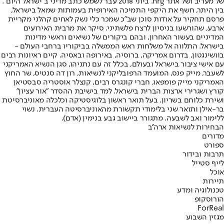
של מעריב ושל אתר nrg. ביוני 2018 עבר לשמש כתב מדיני ב"ישראל היום".
בין היתר, חשף את היקפי התמיכה האירופית בעמותות שמאל בישראל,
פרסם תחקיר על אודות סוכן שב"כ שמכר כלי נשק לאחים קהלני מקריית
ארבע, שהורשעו בניסיון לרצח פלשתיני. סיקר את מרבית האירועים
המדיניים בעשור האחרון, ובהם ביקורים של נשיאים וראשי מדינות
בישראל. התלווה אל משלחות ראש הממשלה בביקוריו ברחבי העולם -
בוושינגטון, בדרום אמריקה, ברוסיה, באירופה ובאסיה. קיים ראיונות רבים
עם אישי ציבור בישראל ובעולם, בכלל זה עם נתניהו, סגן הנשיא האמריקני
לשעבר, מייק פנס, המועמד הרפובליקני לנשיאות, רון דה סנטיס, שר החוץ
האמריקני מייק פומפאו, חברי קונגרס רבים, קנצלר אוסטריה סבסטיאן
קורץ ושגרירי ארצות הברית בישראל. למד בישיבת ההסדר "אור עציון"
ושירת כלוחם בשריון. בעל תואר ראשון בלוגיסטיקה וכלכלה מאוניברסיטת
בר-אילן ותואר שני בלימודי תקשורת מהאוניברסיטה העברית. נשוי
ללימור ואב לשבעה. מתגורר ביישוב גבע בנימין (אדם).
הבחירות לנשיאות ארה''ב
מדורים
ספורט
תרבות ובידור
לייף סטייל
אוכל
תיירות
טכנולוגיה ומדע
הורוסקופ
ForReal
מגזין השבוע