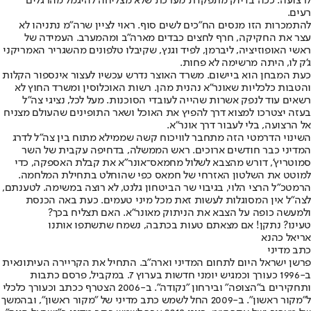
לרצועה. ככה בדיוק מתפקדת מערכת שלא מצליחה להיגמל מהרגלים
רעים.
להתמכרות הזו מנסים הח"כים לשים סוף. ראוי לציין שרה"מ נתניהו לא
עצר את החקיקה, חרף לחצים כבדים מארה"ב ומהמערב. העמידה של
ראשי האופוזיציה, ליברמן, לפיד וגנץ, שקיבלו טלפונים מהשגריר האמריקני
ג'ק לו, היתה מרשימה לא פחות.
כעת המבחן הוא ביישום. משרד האוצר נדרש עכשיו לעצור אינספור הקלות
והטבות כלכליות שאונר"א נהנית מהן. רשות האוכלוסין ומשרד החוץ לא
רשאים עוד לנפק אשרות שהייה לעובדי הסוכנות. מעל לכל, נציגי צה"ל
בעזה יצטרכו למצוא דרך להפיץ את האוכל ושאר התופינים שהעולם מצניח
אל הרצועה, בלי לעבור דרך אונר"א.
השינוי הדרמטי הזה מתחבר לוויכוח קשה שממילא מתוח בין צה"ל לדרג
המדיני כבר חודשים ארוכים. ראש הממשלה, בדחיפה עקבית של השר
סמוטריץ', דורש מהצבא לשלול מחמאס־אונר"א את קבלת האספקה, כדי
למוטט את השלטון האזרחי של חמאס כפי שהוחלט בתחילת המלחמה.
הרמטכ"ל הרצי הלוי, בגיבוי שר הביטחון גלנט, לא רוצה במשימה. לטענתם,
לצה"ל אין המסוגלות לעשות זאת מכל מיני טעמים. כעת באה הכנסת
ולמעשה כופה על הצבא את הניתוק מאונר"א. האם תצליח בכך?
טעינו? נתקן! אם מצאתם טעות בכתבה, נשמח שתשתפו אותנו
אריאל כהנא
כתב מדיני
פרשן ישראל היום לתחום המדיני וארה"ב. התחיל את הקריירה העיתונאית
ב-1996 כעורך וכמגיש יומני חדשות בערוץ 7. במקביל, פרסם כתבות
ותחקירים ב"הצופה" ובירחון "נקודה". ב-2006 הצטרף ככתב וכעורך כלכלי
ל"מקור ראשון". ב-2009 החל לשמש כתב מדיני של "מקור ראשון", ובהמשך