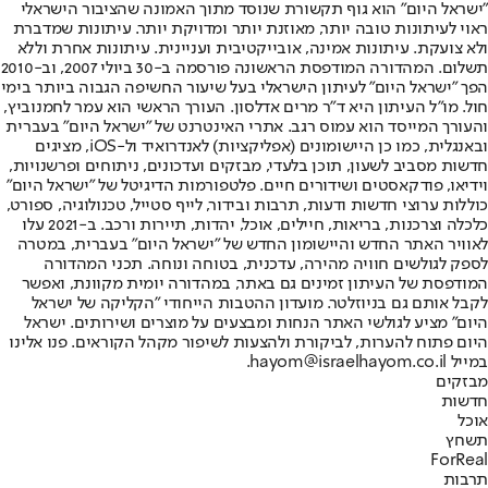
"ישראל היום" הוא גוף תקשורת שנוסד מתוך האמונה שהציבור הישראלי
ראוי לעיתונות טובה יותר, מאוזנת יותר ומדויקת יותר. עיתונות שמדברת
ולא צועקת. עיתונות אמינה, אובייקטיבית ועניינית. עיתונות אחרת וללא
תשלום. המהדורה המודפסת הראשונה פורסמה ב-30 ביולי 2007, וב-2010
הפך "ישראל היום" לעיתון הישראלי בעל שיעור החשיפה הגבוה ביותר בימי
חול. מו"ל העיתון היא ד"ר מרים אדלסון. העורך הראשי הוא עמר לחמנוביץ,
והעורך המייסד הוא עמוס רגב. אתרי האינטרנט של "ישראל היום" בעברית
ובאנגלית, כמו כן היישומונים (אפליקציות) לאנדרואיד ול-iOS, מציגים
חדשות מסביב לשעון, תוכן בלעדי, מבזקים ועדכונים, ניתוחים ופרשנויות,
וידיאו, פודקאסטים ושידורים חיים. פלטפורמות הדיגיטל של "ישראל היום"
כוללות ערוצי חדשות ודעות, תרבות ובידור, לייף סטייל, טכנולוגיה, ספורט,
כלכלה וצרכנות, בריאות, חיילים, אוכל, יהדות, תיירות ורכב. ב-2021 עלו
לאוויר האתר החדש והיישומון החדש של "ישראל היום" בעברית, במטרה
לספק לגולשים חוויה מהירה, עדכנית, בטוחה ונוחה. תכני המהדורה
המודפסת של העיתון זמינים גם באתר, במהדורה יומית מקוונת, ואפשר
לקבל אותם גם בניוזלטר. מועדון ההטבות הייחודי "הקליקה של ישראל
היום" מציע לגולשי האתר הנחות ומבצעים על מוצרים ושירותים. ישראל
היום פתוח להערות, לביקורת ולהצעות לשיפור מקהל הקוראים. פנו אלינו
במייל hayom@israelhayom.co.il.
מבזקים
חדשות
אוכל
תשחץ
ForReal
תרבות