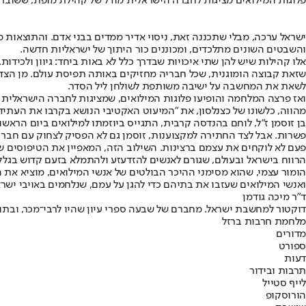
פלוגות המילואים מציגות לחברה הישראלית מודל של קהילת מופת, ששובר
ישראל ערכה, מבלי שתכננה זאת, ניסוי אדיר ממדים בבני אדם. והתוצאות 
והשבטים השונים מתלכדים, ומכוננים כור היתוך של ישראליות חדשה.
אלו קהילות שיש להן שתי איכויות שבדרך כלל לא באות ביחד: גיוון ולכידות.
שזאת קבוצה הומוגנית, שכל חבריה מחזיקים באותה תפיסת עולם. מן הצד הש
לשאת את המחשבה על ישיבה משותפת לשולחן ליל הסדר.
ואז פרצה המלחמה והופיעו פלוגות המילואים, שמציגות לחברה הישראלית מ
מהווה, כלשונו של כצנלסון, את "המיעוט האקטיבי הנושא בקרבו את העתיד"
בן זוסמן ז"ל, לוחם בהנדסה קרבית, התגייס ביוזמתו למילואים ביום הרא
פשרות. אבל לצד החתירה למקצוענות, זוסמן גם לא הפסיק לצחוק עם חברי
פעם לא לוקחים את עצמם ברצינות. השילוב הזה, המאפיין את הטיפוסים שא
הרווח בישראל ובעולם, שגורם לאנשים להזדעזע ולהתמלא בזעם קדוש בגלל 
הומור עצמי, שהוא מסימני ההיכר הבולטים של אנשי המילואים, מוציא את הא
ואנשי המילואים שעזבו את בתיהם כדי להגן על עמם, שנלחמים באויבי ישרא
ד"ר מיכה גודמן
דוקטור למחשבת ישראל. מחברם של שבעה ספרי עיון שהיו לרבי־מכר, ובתוכם "מלכוד 67", "מהפכת הקשב" ו"היום השמיני, ישראל שאחרי 7 באוקטובר". גודמן מגיש את ההסכת "מפלגת ה
מלחמת חרבות ברזל
מדורים
ספורט
דעות
תרבות ובידור
לייף סטייל
הורוסקופ