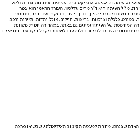
ועקת. עיתונות אמינה, אובייקטיבית ועניינית. עיתונות אחרת וללא
עור החשיפה הגבוה ביותר בימי חול. מו"ל העיתון היא ד"ר מרים אדלסון. העורך הראשי הוא עמר
 והעורך המייסד הוא עמוס רגב. אתרי האינטרנט של "ישראל היום" בעברית ובאנגלית, כמו כן היישומונים (אפליקציות) לאנדרואיד ול-iOS, מציגים חדשות מסביב לשעון, תוכן בלעדי, מבזקים ועדכונים, ניתוחים
, ספורט, כלכלה וצרכנות, בריאות, חיילים, אוכל, יהדות, תיירות ורכב.
דורה המודפסת של העיתון זמינים גם באתר, במהדורה יומית מקוונת,
היום פתוח להערות, לביקורת ולהצעות לשיפור מקהל הקוראים. פנו אלינו
ני האדם שאנחנו, מתחת למעטה הקיטוב האידיאולוגי, שבשיאו פרצה