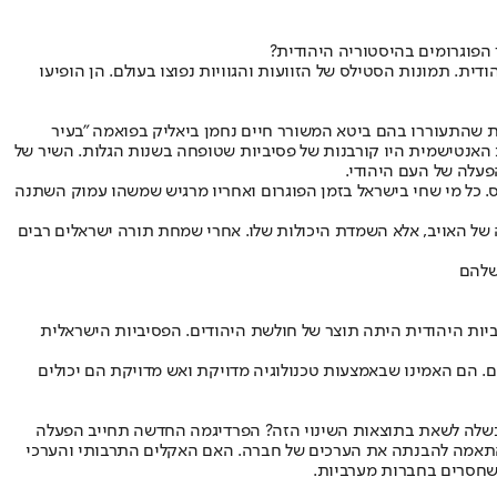
 הפוגרומים בהיסטוריה היהודית?
דית. תמונות הסטילס של הזוועות והגוויות נפוצו בעולם. הן הופיעו
ות שהתעוררו בהם ביטא המשורר חיים נחמן ביאליק בפואמה "בעיר
ת האנטישמית היו קורבנות של פסיביות שטופחה בשנות הגלות. השיר של
פעלה של העם היהודי.
מאס. כל מי שחי בישראל בזמן הפוגרום ואחריו מרגיש שמשהו עמוק השתנה
 של האויב, אלא השמדת היכולות שלו. אחרי שמחת תורה ישראלים רבים
שלהם
יביות היהודית היתה תוצר של חולשת היהודים. הפסיביות הישראלית
. הם האמינו שבאמצעות טכנולוגיה מדויקת ואש מדויקת הם יכולים
ת בשלה לשאת בתוצאות השינוי הזה? הפרדיגמה החדשה תחייב הפעלה
 בהתאמה להבנתה את הערכים של חברה. האם האקלים התרבותי והערכי
שחסרים בחברות מערביות.