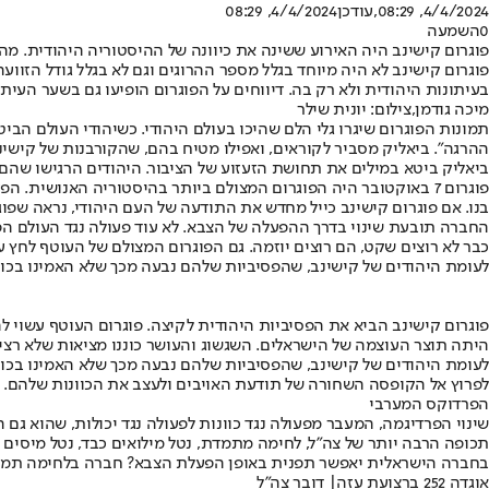
4/4/2024, 08:29
,עודכן
4/4/2024, 08:29
0
השמעה
פוגרום קישינב היה האירוע ששינה את כיוונה של ההיסטוריה היהודית. מה
פוגרום קישינב לא היה מיוחד בגלל מספר ההרוגים וגם לא בגלל גודל הזווע
בעיתונות היהודית ולא רק בה. דיווחים על הפוגרום הופיעו גם בשער העיתון 
מיכה גודמן,צילום: יונית שילר
תמונות הפוגרום שיגרו גלי הלם שהיכו בעולם היהודי. כשיהודי העולם ה
ההרגה". ביאליק מסביר לקוראים, ואפילו מטיח בהם, שהקורבנות של קישי
ביאליק ביטא במילים את תחושת הזעזוע של הציבור. היהודים הרגישו שהם 
פוגרום 7 באוקטובר היה הפוגרום המצולם ביותר בהיסטוריה האנושי
בנו. אם פוגרום קישינב כייל מחדש את התודעה של העם היהודי, נראה שפ
החברה תובעת שינוי בדרך ההפעלה של הצבא. לא עוד פעולה נגד העולם הפנ
כבר לא רוצים שקט, הם רוצים יוזמה. גם הפוגרום המצולם של העוטף לחץ 
לעומת היהודים של קישינב, שהפסיביות שלהם נבעה מכך שלא האמינו בכו
פוגרום קישינב הביא את הפסיביות היהודית לקיצה. פוגרום העוטף עשוי ל
היתה תוצר העוצמה של הישראלים. השגשוג והעושר כוננו מציאות שלא רצי
לעומת היהודים של קישינב, שהפסיביות שלהם נבעה מכך שלא האמינו בכוח
לפרוץ אל הקופסה השחורה של תודעת האויבים ולעצב את הכוונות שלהם.
הפרדוקס המערבי
שינוי הפרדיגמה, המעבר מפעולה נגד כוונות לפעולה נגד יכולות, שהוא 
תכופה הרבה יותר של צה"ל, לחימה מתמדת, נטל מילואים כבד, נטל מיסי
בחברה הישראלית יאפשר תפנית באופן הפעלת הצבא? חברה בלחימה תמיד
אוגדה 252 ברצועת עזה| דובר צה"ל