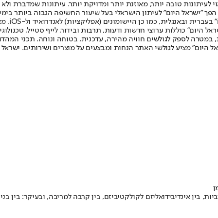
לעיתונות טובה יותר, מאוזנת יותר ומדויקת יותר. עיתונות שמדברת ולא צ
שלום. המהדורה המודפסת הראשונה פורסמה ב-30 ביולי 2007, וב-2010 הפך "ישראל היום" לעיתון הישראלי בעל שי
לחמנוביץ,
ל היום" כוללות ערוצי חדשות ודעות, תרבות ובידור, לייף סטייל, טכנולוגיה
ברית, במטרה לספק לגולשים חוויה מהירה, עדכנית, בטוחה ונוחה. תכני המה
ל היום" מציע לגולשי האתר הנחות ומבצעים על מוצרים ושירותים. ישראל 
ן
ת, בין אינדיבידואליזם לקולקטיביזם, בין קרבה למריבה, ובעיקר: בין ב