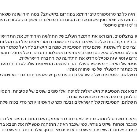
 היה כל כך טרנספורמטיבי דווקא בפוגרום בקישינב? במה היה שונה משאר
ה. הוא היה יוצא דופן משום שהיה הפוגרום המצולם הראשון בהיסטוריה היהו
"ניו יורק טיימס".
ביטו בתצלומים, הם ראו את התוצר העלוב של החולשה היהודית. את התחוש
נב היו הקורבנות שלהם עצמם. היהודים שעמדו חסרי אונים מול הברוטליו
צריכים להשתנות, שתם עידן הפסיביות. פוגרום קישינב לחץ על כפתור הה
ת. הפעם לא בסטילס אלא בסרטונים מזוויעים ממצלמות הגו־פרו של מחבלי ח
וגרום עוטף עזה מכייל מחדש את התודעה של החברה הישראלית.
ימי של האויב - מעכשיו פעולה נגד העוצמה החיצונית שלו. לא רק הרתעה
על כפתור ההפעלה של מי שחווה אותו.
ח שלהם, הפסיביות של הישראלים נובעת מכך שהאמינו יותר מדי בעוצמה 
הביא את הפסיביות הישראלית לסופה. אלו סוגים שונים של פסיביות. הפס
נו לסכן ביוזמה צבאית שתשבש אותה.
 שלהם, הפסיביות של הישראלים נבעה מכך שהאמינו יותר מדי בכוח שלהם
גם המעבר משקט ליוזמה, מחייב שינוי חברתי עמוק. האם החברה הישראלי
ם מוגבר, ופחות שקט בעורף. כפי שכבר ראינו, ההנהגה מפעילה את הצבא
ית היא חברה שצריכה משאבים אדירים של חוסן, ואלה בדיוק המשאבים 