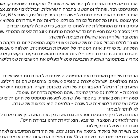
זאת כנראה אחת הסיבות לכך שבישראל שאחרי 7 באוקטובר שומעים קריאות תכופות של דוברים שונים, שתובעים כי נשיל מעלינו את המערביות שמחלישה אותנו ונתחיל "לדבר ערבית". שנהיה הג'ונגל ולא הווילה.
זאת בעזרת הנאום המפורסם של משה דיין בקיבוץ נחל עוז, בשנת 1956, על קברו של רועי רוטברג, שנרצח על ידי מסתננים מעזה:
איך עצמנו עינינו מלהסתכל נכוחה בגורלנו, מלראות את ייעוד דורנו במלו
עיניים וידיים המתפללות לחולשתנו כי תבוא, כדי שיוכלו לקרענו לגזרים –
דיין מסביר כי עם חפץ חיים נדרש לפתח מודעות מוגברת לאיום התמידי שרוב
התשובה של דיין היא שהשלווה מביאה לחולשה:
מעבר לתלם הגבול גואה ים של שנאה ומאוויי נקם, המצפה ליום בו תקהה הש
השלווה, על פי דיין, אינה המטרה של הפעילות הביטחונית. השלווה משבשת 
זו גזרת דורנו. זו ברירת חיינו - להיות נכונים וחמושים חזקים ונוקשים, או 
אחרי 7 באוקטובר נשמעת התביעה שנשיל מעלינו את המערביות שמחלישה אותנו ונתחיל "לדבר ערבית". שנהיה הג'ונגל ולא הווילה. הסנטימנט הזה יוביל למבוי סתום, אבל חשוב להבין אותו
רבות במילואים. ישראל מייצרת טיפוסים משונים: בורגנים שהם גם חיילים
המערבית "הרגילה" היא בורגנות של וילה בשכונת יוקרה. הבורגנות הישראל
וצרכנות - וכוללת גם פרקי לחימה, שהם הפסקה מ"החיים עצמם".
משה דיין חשב אחרת. בהספד שלו, שהוא למעשה מניפסט של חיים חלוציים
עליה ואז לחזור למציאות של שגרה - הלחימה היא מציאות של שגרה.
לא לוותר לעצמנו
התובנה של דיין מתסכלת וטרגית. גם הוא הבין זאת. הוא הבין שבני אדם לא 
ויתר למאזיניו. המאבק, כך קבע, הוא "גזירת דורנו וברירת חיינו".
ספרו החדש של גודמן,צילום: .
אם השירה של ביאליק ביטאה את הסנטימנט של היהודים המזועזעים לאחר ה
שהקדים את זמנו, יצר בשנות ה־50 את המילים