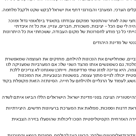
קלים הערכי, המערבי והבורגני דחף את ישראל לבקש שקט ולקבל מלחמה.
לי בעבר עם חבר, כחצי שנה לאחר שהתפטר ממקום עבודתו בתאגיד בינלאומי גדול ומוכר.
 לי שם הכל - יציבות, משכורת, חברים, עניין. את כל זה איבדתי
יתי כל כך מודע לחסרונות של מקום העבודה, ששכחתי את כל היתרונות
נטי של מדינת היהודים
המערביים, שמחלישים את הנכונות להילחם, מחזקים את העוצמה שמאפשרת
לכוד, גם כשפוגשים אותו מהצד השני שלו: אם המערביות שמעניקה לנו
ה, היא צריכה למזג שתי פרדיגמות. וייתכן שאנחנו לא צריכים ללכת
טית יכולה לגייס מתוך עצמה, בפשטות ובטבעיות, את המוכנות
שש, לעמוד על הרגליים ולהילחם על חייה. הסינתזה הזאת מקופלת בקוד
תגרי ענק שההיסטוריה הציבה בפני מדינת ישראל. הישראלים הללו הביאו איתם לשדה
מיראת דרגות וסמכות, ממלאת את המערכת ברעיונות חדשים. היצירתיות
ירה האזרחית הקפיטליסטית הפכו ליכולות שהופעלו בזירה הצבאית
ינדיבידואליסטיים שלהם; הרצון העז להילחם, מסירות הנפש והמוכנות