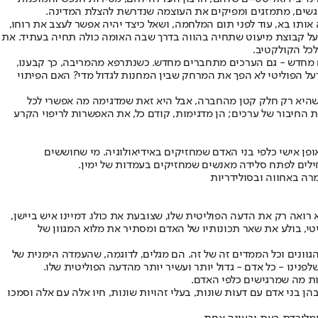
גשים, מתמזגים ומפיקים את העוצמה שנדרשת להצלת המדינה.
אותו בא, עוד לפני תום המלחמה, ושאל כיצד יהיה אפשר לעצב את רוחו,
 על קבוצת מיעוט שתחיה בהווה בדרך שבה האומה כולה תחיה בעתיד. את
כל הקולקטיב.
 מחדש - גם הערכים מתחברים מחדש. כשנתרפא מהמריבה, כך קבענו,
על הפוליטי לא הפך את המרחק שבין המחנות לגדול מדי? האם הפיתוי
היא רק חלק קטן מהחברה, אבל היא זאת שמדגימה מה אפשרי לכל
ת החיבור של ערכים; הן מדגימות, קודם כל, את האפשרות לריפוי הקרע
 אישי כלפי בני האדם שמחזיקים באידיאולוגיה. מי שחוששים
ילים לפתח סלידה מאנשים שמחזיקים בעמדות של ימין.
רה באחווה ובסולידריות
ואה רק את הדעה הפוליטית שלו, שצובעת את כולו. דמיינו איש ביישן,
י, בולע את שאר תכונותיו של האדם ומסתיר את מלוא המגוון של
הגוונים וכל הממדים זה של זה. הם מגלים, לדוגמה, שהעמדה הימנית של
נו - כל אדם - גדול יותר ועשיר יותר מהדעה הפוליטית שלו.
ת מה שמרגישים כלפי האדם.
תכנסו ביחידות ובפלוגות, שבהן בני אדם עם דעות שונות, בעלי זהויות שונות, חיו אלה עם אלה וסמכו