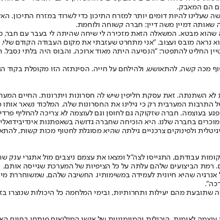
ם הם המאבק.
שעלינו להיות דומים יותר למזרח התיכון כדי לשרוד במזרח התיכון. הא
ה שאותה דמיין משה דיין: חברה קשוחה ולוחמת.
 שקיבל תאוצה ב־7 באוקטובר, ואת המשאלה שהוא מבטא. המשאלה הזאת מזכירה לי שיחה שהיתה 
 נראה מובס ועצוב. "אני מתחרט שעזבתי את מקום העבודה הקודם שלי. היה
 החליט להתפטר: "הנסיעה היתה מאוד ארוכה, והבוס היה בלתי נסבל. הי
ף מכה קשה, להתאושש, ולהילחם על חייה. הסינתזה הזו מקופלת בקוד הג
ערבית לא השתנתה. זאת עסקת חליפין שיש לה חסרונות ויתרונות. החיים 
ל התרבות המערבית רק כי גילינו את החסרונות שלה. המלכוד נשאר אותו מ
גע בעוצמה. חברה שזקוקה גם לחוסן וגם לעוצמה לא צריכה להחליף פרדיגמ
וכרים בחברה שלנו. היא הוכיחה שחברה גדושה בשאפתנות אינדיבידואליס
יטלית ולפינוקים צרכניים גילתה שהיא מסוגלת לחטוף מכות קשות, להתאו
 את בתיהם, עסקיהם ומקומות עבודתם, התגייסו לצה"ל ומצאו את עצמם ניצבים מול א
. רמת הביצועים שלהם עלתה על כל הציפיות של המערכת שגייסה אותם.
צה"ל אנרגיה שהיא חיונית לעמידה במשימותיו. החשיבה שלהם, שמשוחררת 
כה".
 שתובעת מהם יעילות ותחרותיות, ובימי המלחמה כל היכולות שנוצרו בז
עוצמה לאומית. היכולות והמיומנויות של אנשי המילואים פותחו בחיים הא