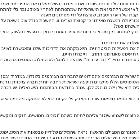
הסנטימנט הזה, שהולך ומתפשט בחברה הישראלית, י
א אכזריותו? הנשכח מאיתנו כי קבוצת נערים זו, היושבת בנחל עוז, נושאת
 השכחנו זאת?
ץ לפתחו. דיין מנבא כי ביום שהאויב העזתי יבחין ברגע של חולשה, הוא י
לווה את דריכותנו.
את הפעילות הביטחונית. היא מקהה את הדריכות שלנו ומאפשרת לאויב לקרו
כי תישמט מאגרופנו החרב - וייכרתו חיינו.
. הטיפוסים הללו מייצגים תופעה ישראלית רחבה יותר: חברה צרכנית ונה
ית היא של וילה בג'ונגל. לכן, עמוק בתודעת הבורגנות הישראלית יש הכר
, הוא מתאר מציאות שבה המאבק על הקיום הוא לא הפסקה מהחיים אלא ה
רוצים לשמוע שנגזר עליהם לחיות כשהם "נכונים, חמושים, חזקים ונוקשים".
פוגרום המצולם הראשון, נראה שהמילים של דיין מבטאות את הסנטימנט של
 הנבואיות, שיבטאו את התחושות של הישראלים הרבים שמבקשים שהרגע הקישינבי הנוכח