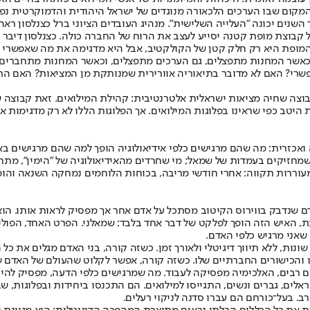
מקום שבו הערכים הלכאורה מנוגדים של ישראל היהודית והדמוקרטית נפ
נים יכונה "העלייה השלישית". מנהיג העובדים הציוני ברל כצנלסון ראה 
 קבוצת מופת קטנה יסייע לעצב את הרוח של החברה כולה. כצנלסון דיבר
מופת היא רק חלק קטן של הקולקטיב, אבל היא מדגימה את מה שאפשרי ל
שכאשר המחנות מתפצלים, גם הערכים מתפצלים, וכאשר המחנות מתחברים
אפשרי? האם לא מדובר בתיאוריה אוורירית שמנותקת מן המציאות? האם הר
ה שחיה מציאות ישראלית אלטרנטיבית: קהילת המילואים. זאת קבוצה ש
היטב כפי שראינו בפלוגות המילואים. אך הפלוגות הללו לא רק מדגימות א
רית: מה שהם מרגישים כלפי אידיאולוגיה הופך למה שהם מרגישים באופן
מחזיקים בעמדות של שמאל; מי שחרדים מהאידיאולוגיה של "הימין", מתח
מעוררות תקווה: אחרי חודשי מריבה, בכוחות הלוחמים נמחקה השנאה והומ
 שנדבק בווירוס הקיטוב מסתכל על אדם אחר אך מפסיק לראות אותו. הוא ר
, האיש הזה הופך לפלקט של דבר אחד בלבד: שמאלני. הפרט האחד, הפוליט
שאני מרגיש כלפי האדם.
ות, ללא תיווך דיגיטלי ולאורך זמן. כשזה קורה, בני האדם מגלים את כל 
כישורים החברתיים שלו. כשזה קורה, אפשר לקלוט שהעולם של האדם שלפני
 רבים, האלכימיה מפסיקה לעבוד. מה שמרגישים כלפי הדעה, מפסיק להיו
חודשים של מריבה לאומית פרצה מלחמה. יותר מ־300 אלף ישראלים, גברים ונשים, התגייסו למילואים. הם ה
 רב. בעל־כורחם הם עברו סדנה לניקוי רעלים.