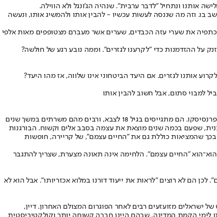
וביל למבוי סתום. אבל אי אפשר להבין את הישראליות שמתפתחת לאחר 7 באוקטובר בלי להתחשב בו. וזה מה שננסה לעשות עכשיו - להבין אותו ולהמשיג אותו, ונעשה
 על כתפיה את שערי עזה הכבדים, שערים אשר מעברם מצטופפים מאות אלפי
זנק על ההזדמנות כדי "לקרענו לגזרים". וממה נובע רגע של חולשה?
ע אותנו לגזרים. אם היעד הביטחוני אינו שלווה, אז מהו היעד?
הדברים של דיין מאתגרים את התפיסה העצמית של הבורגנות הישראלית. הישראלים הבורגנים אינם דומים לחבריהם הבורגנים בלונדון, במדריד ובסן פרנסיסקו. הם מתגייסים בגיל 18 לצבא, ורבים מהם משרתים במשך שנים
נתנית, שפעם בכמה שנים מוצאת את עצמה בסבב אלים וקשוח. הבורגנות
ה בכך שהמציאות כוללת גם את "החיים עצמם", של קריירה, חופשות
וא־הוא "החיים עצמם". הלחימה אינה תאונה מצערת, שצריך להתגבר
 לכן הם לא רוצים "לראות את ייעוד דורנו במלוא אכזריותו". אבל הוא לא
 ישראלים מזועזעים רבים לאחר הפוגרום המצולם האחרון. דיין,
י ישיב אותנו לימי הקמת המדינה, שבהם היינו חברה קשוחה יותר וקולקטיביסטית