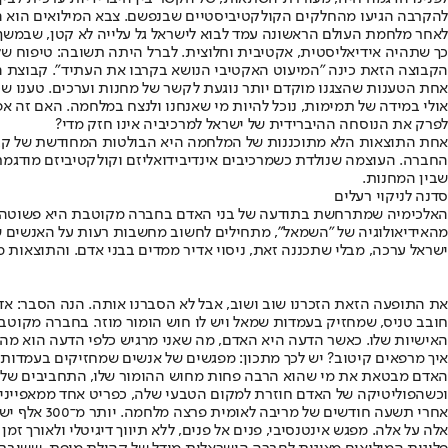
להקרבה הגיעו מהחלקים הקולקטיביסטיים שבנפשם. צבא המילואים הוא ה
לאחר מלחמת העולם הראשונה עמד לבוא לישראל גל עלייה לא קטן, שבמשך הש
כך שתהיה אידיאליסטית, אקטיבית וחלוצית. לברל היתה תשובה: טיפוח של
הקבוצה הזאת כינה "המיעוט האקטיבי הנושא בקרבו את העתיד". קבוצת ה
אחת הטענות שהצגנו מוקדם יותר נוגעת לקשר של מחנות וערכים. טענו 
אולי במידה של תמימות, נוכל להיות מי שאנחנו ולנצח במלחמה. האם זה 
לפרק את הנוסחה ההיברידית של ישראל למרכיביה אינו חזק מדי?
אחת התוצאות הלא מתוכננות של המלחמה היא הבולטות המחודשת של קבוצ
החברה. העוצמה שנולדת כשמרכיבים אינדיבידואליזם וקולקטיביזם מודגמת 
שבין המחנות.
סדנה לניקוי רעלים
האלכימיה שמתרחשת בתודעה של בני האדם בחברה מקוטבת היא פשוטה ואכז
מהאידיאולוגיה של "השמאל", מתחילים לחשוב מחשבות רעות על האנשים ש
ישראל ערכה, מבלי שתכננה זאת, ניסוי אדיר ממדים בבני אדם. והתוצאות 
את התופעה הזאת הזכרנו שוב ושוב, אבל לא הסברנו אותה. הנה הסבר: אדם
חובב טניס, שמחזיק בעמדות שמאל ויש לו חוש הומור מוזר. בחברה מקוטבת
האישיות שלו. כאשר הדעה היא האדם, מה שאני מרגיש כלפי הדעה הוא מה 
איך מרפאים קיטוב? יש לכך מתכון: מפגשים של אנשים שמחזיקים בעמדות שונ
האדם מבטאת את מי שהוא הרבה פחות מחוש ההומור שלו, התחביבים שלו וה
וכשהפוליטיקה של האדם חוזרת למקום הטבעי שלה, כפריט אחד ממאפיינים
אחרי תשעה 
אלה על אלה. מפגש אינטנסיבי, פנים אל פנים, ללא תיווך דיגיטלי ולאורך זמן