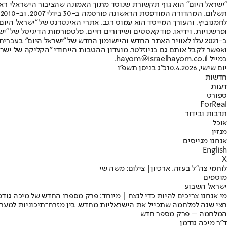
"ישראל היום" הוא גוף תקשורת שנוסד מתוך האמונה שהציבור הישראלי ראוי 
ת
ופרשנויות, וידיאו, פודקאסטים ושידורים חיים. פלטפורמות הדיגיטל של "ישרא
ב-2021 עלו לאוויר האתר החדש והיישומון החדש של "ישראל היום" בע
ואפשר לקבל אותם גם בניוזלטר. מועדון ההטבות הייחודי "הקליקה של ישרא
במייל hayom@israelhayom.co.il.
יום שישי, 10.4.2026
כ"ג בניסן תשפ"ו
חדשות
דעות
ספורט
ForReal
תרבות ובידור
אוכל
מגזין
אנחנו מגייסים
English
X
לוחמי צה"ל בעזה. ארכיון| צילום: משה שי
מוספים
ישראל השבוע
מי אנחנו צריכים להיות כדי לנצח | מיוחד: פרק מספרו החדש של מיכה גודמ
חצי שנה למלחמה שתכייל את הישראליות מחדש. בין מזרח־תיכוניות למערביו
המלחמה – פרק מספר חדש
ד"ר מיכה גודמן