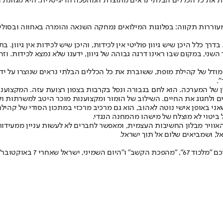
ת את כל הכללים הבלתי נראים מתוצרת המהפכה הדיגיטלית: היא מגוונת 
מעוררות תקווה: בפלוגות המילואים נמחקה השנאה והומרה באחווה ובסוליד
 בדרך כלל היכן שיש גיוון פוליטי אין לכידות, והיכן שיש לכידות אין גיוו
ני, במקום שבו ראינו דרגה גבוהה של גיוון, ידענו שלא נמצא לכידות. וז
ודל של קהילת מופת, ששוברת את כל הכללים הבלתי נראים שנוצרו על ידי
.
שון של המערכה. הוא לחם בגבורה ונפל בקרבות בצפון רצועת עזה. המקצוע
ם ולחגוג את החיים. השילוב של הומור ומקצוענות מוכר היטב למשרתות ו
ני באופן אישי נוטה לאהוב, הוא גם מרכיב מרכזי במתכון הסודי של קהי
ביטוי לא מוצלח של מישהו מהמחנה הנגדי.
וויר מבלון החשיבות העצמית, ומאפשר לחברים לא לעשות עניין ממעידות אי
ל, ושמביאים שלום אל תוך ישראל.
מחשבות" מטעם בית אבי חי