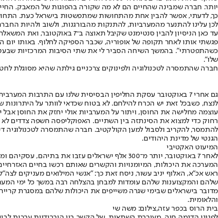
יותר. חברה שמבינה שהחיים הם לא מה שקורה בהפוגות של המאבק. החיי
כך, לדעתי, אפשר להבין אחת מהתחושות שמתפשטות בישראל כעת. התחושה 
לכן עלינו להתנער מהמערביות, להתנקות מהבורגנות, ולשוב ולהיות החבר
עד כאן הניסיון להבין סנטימנט
פגשתי אותו לאחר תקופה של אופוריה, שכבר הספיקה לחלוף. באותו יום הוא
כשהתפטרתי". בהמשך השיחה הסביר לי את שתי הסיבות המרכזיות שבעטיין
שלו".
חברה שהתמסרה לטכנולוגיה ולפינוקים צרכניים גילתה שהיא מסוגלת לחטו
גם אחרי 7 באוקטובר עסקת החליפין הבסיסית שלנו עם התרבות המ
לנצח, כשבכל זאת יש הכרח להילחם. לא בטוח שכדאי לוותר על היתרונות ש
עוצמה מחלישה את החוסן, ויתור על המערביות אולי יחזק את החוסן אבל יפ
רחוק כדי למצוא את הסינתזה בין השתיים. האפוקליפסה חשפה צדדים לא מ
להתמסר, להקריב ולסבול למען הקולקטיב. חברה שהתמסרה לטכנולוגיה דיג
הגנטי של מדינת היהודים.
המיעוט האקטיבי
לאחר 7 באוקטובר, יותר מ־300 אלף ישראלים עזבו
המערכה את היכולות, המיומנויות והקשרים שאותם רכשו בחיים האזרחיים
ראש אכ"א, האלוף יניב עשור, ניסח זאת כך: "אנשי המילואים מעניקים ל
שלהם והמקצוענות שלהם עומדות למבחן בהצלחה רבה במשך כל ימי המער
מדובר בישראלים שבימי שגרה משייפים את היכולות שלהם במסגרת קריירה
והלאומית.
בית הרוס בכפר עזה,צילום: משה שי
לפנינו הדגמה חיה, מעוררת השתאות, של הקשר בין היברידיות ערכית לבין 