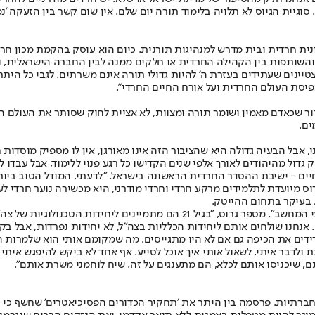
גיית הגיוס לא תלויה בלימוד תורה יום שלם. אין שום קשר בין הזעקה 'נמ
ונית חרדית ובית מדרש למנהיגות תורנית. כיום הוא עוסק בהקמת מכון חר
והשותפות בין הקהילה החרדית או חלקים ממנה לבין החברה הישראלית, ו
ינים שעתידים בעזרת ה' להיות גדולי תורה אינם משרתים. לגבי כל היתר 
פיסת העולם החרדית ועל אורח החיים החרדי".
 שכאדם מאמין ושומר תורה ומצוות, לא אציית לחוק שסותר את העולם האמונ
ים.
אבל הבעיה גדולה היא שהציבור הזה אינו מאורגן, אין לו מספיק מוסדות ח
 גדול מהיהודים לאורך אלפי שנים הקדישו כל רגע פנוי ללימוד, אבל עבדו
יים - ישיבת ההסדר החרדית הראשונה בישראל. "לדעתי, המודל הטוב ביות
ס מיועדת לתלמידים מרקע חרדי וחרדי מודרני, היא מכשירה נוער חרדי ל
בעיקר בתחום ההייטק.
"הבחורים שלנו לומדים שלוש שנים בישיבה, לומדים תורה חצי יום, ואז מדעי המחשב",
 אנחנו שולחים אותם ליחידות הכלליות בצה"ל, לא יחידות נפרדות, אבל בק
ו מורידים את הכיפה גם אם לא היו מתגייסים. מה שמקומם אותי הוא שלמר
לדבר איתי, לשאול אותי איך אוכל לסייע. אף אחד לא ביקש להיפגש איתי ל
ם, שיכניסו אותם לכלא, הם מתענגים על זה. שיח לוחמני משרת אותם".
ת חברתיות. פרסמה בין היתר את ׳תחקיר הכדורים הפסיכיאטרים' שחשף כי