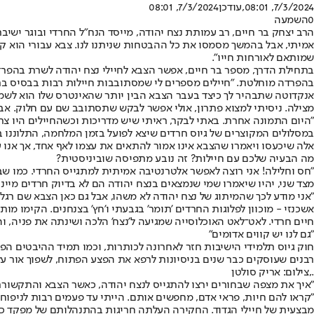
7/3/2024, 08:01
,עודכן
7/3/2024, 08:01
0
השמעה
הרב יצחק בר חיים, רב עמותת נצח יהודה, מייסד הנח"ל החרדי ובוגר ישיב
אמיתי, אבל בהמשך מסמסו את כל ההבטחות שניתנו לנו. צבא עבורי הוא קד
שמותאם לאורחות חייו".
בתחילת הדרך, מספר בר חיים, אפשר הצבא לחיילי נצח יהודה לשרת בהפרד
בהפרדה מוחלטת. "חיילים מספרים לי שמסתובבות חיילות רבות בבסיס בתפ
אנקדוטה שתבהיר לך כיצד בעבר הצבא הבין יותר שהאינטרס שלו הוא לשמור
מצילה. ניסיתי למצוא פתרון, אולי אפשר לבקש שתסתובב שם עם חלוק. אבל ת
"היום התמונה אחרת. באתי לבקר, ראיתי שיש מדריכות וכשהחיילים היו צר
במסלולים המקוצרים של גיוס חרדים שיצא לפועל בזמן המלחמה, התלוננו ב
אלה שיכעסו ויאמרו שהצבא אינו אמור להתאים את עצמו לאף אחד, אך אנו
מה הבעיה שלכם עם חיילות? זה נובע מתפיסה שוביניסטית?
"חס וחלילה! אני רוצה לאפשר אלטרנטיבה אמיתית למתגייס החרדי. כמו שב
מצד שני, יהיו שיאמרו שמי שנמצאים בנצח יהודה הם לא בדיוק חרדים מיינסט
"אני מודע לכך שהמיתוג של נצח יהודה לא משהו, אבל גם כאן הצבא שם רגלי
אשכנזי - מוכוון לפלוגות החרדים 'תומר' בגבעתי ו'חץ' בצנחנים. הקימו מו
חיים חרדי. לאט־לאט האוכלוסייה שמגיעה ל'נצח' הלכה ושינתה את פניה, ו
"גם לנו יש קווים אדומים"
חוק גיוס תלמידי הישיבות חזר לאחרונה לכותרות, וכמו תמיד ההיבטים ה
רבנים שעוסקים כבר שנים בניסיונות לרפא את הפצע הפתוח, לשפוך אור על
.,צילום: אריק סולטן
"איך את מצפה שבחורים ירצו להתגייס לנצח יהודה, כאשר הצבא והתקשורת
מבצעית של חיילי הגדוד. החקירה העלתה חריגות בהתנהלותם של מפקד כוח