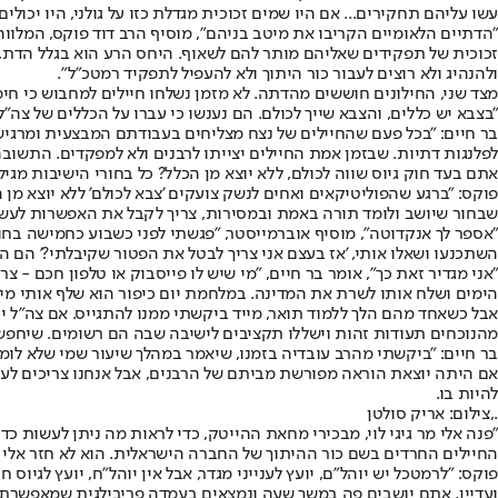
עשו עליהם תחקירים... אם היו שמים זכוכית מגדלת כזו על גולני, היו יכ
"הדתיים הלאומיים הקריבו את מיטב בניהם", מוסיף הרב דוד פוקס, המלוו
זכוכית של תפקידים שאליהם מותר להם לשאוף. היחס הרע הוא בגלל הדת, ו
ולהנהיג ולא רוצים לעבור כור היתוך ולא להעפיל לתפקיד רמטכ"ל".
מצד שני, החילונים חוששים מהדתה. לא מזמן נשלחו חיילים למחבוש כי חי
"בצבא יש כללים, והצבא שייך לכולם. הם נענשו כי עברו על הכללים של צה
בר חיים: "בכל פעם שהחיילים של נצח מצליחים בעבודתם המבצעית ומרגיש
לפלנגות דתיות. שבזמן אמת החיילים יצייתו לרבנים ולא למפקדים. התשוב
אתם בעד חוק גיוס שווה לכולם, ללא יוצא מן הכלל? כל בחורי הישיבות מגיל 18?
פוקס: "ברגע שהפוליטיקאים ואחים לנשק צועקים 'צבא לכולם' ללא יוצא מן הכ
שבחור שיושב ולומד תורה באמת ובמסירות, צריך לקבל את האפשרות לעשות 
"אספר לך אנקדוטה", מוסיף אוברמייסטר, "פגשתי לפני כשבוע כחמישה בחו
השתכנעו ושאלו אותי, 'אז בעצם אני צריך לבטל את הפטור שקיבלתי?' הם הי
"אני מגדיר זאת כך", אומר בר חיים, "מי שיש לו פייסבוק או טלפון חכם - 
הימים ושלח אותו לשרת את המדינה. במלחמת יום כיפור הוא שלף אותי מישי
מהנוכחים תעודות זהות וישללו תקציבים לישיבה שבה הם רשומים. שיחפשו 
בר חיים: "ביקשתי מהרב עובדיה בזמנו, שיאמר במהלך שיעור שמי שלא לומד 
אם היתה יוצאת הוראה מפורשת מביתם של הרבנים, אבל אנחנו צריכים לע
להיות בו.
.,צילום: אריק סולטן
"פנה אלי מר גיגי לוי, מבכירי מחאת ההייטק, כדי לראות מה ניתן לעשות 
החיילים החרדים בשם כור ההיתוך של החברה הישראלית. הוא לא חזר אלי עד הי
פוקס: "לרמטכל יש יוהל"ם, יועץ לענייני מגדר, אבל אין יוהל"ח, יועץ לגיו
ועדיין, אתם יושבים פה במשך שעה ונמצאים בעמדה פריבילגית שמאפשרת 