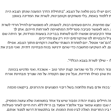
כיום יש לו בטן מלאה על הצבא. "בתחילת הדרך המענה שנתן הצבא היה
בת ללמוד באמת, בלי משחקים וקומבינות, לשרת את המדינה באופן
עם מחיצות, והיום פעמים רבות, לטענתו, לא מאפשרים לחייל חרדי לשרת
, הוא לאפשר סביבה סטרילית המתאימה לאורחות חייהם. אתן לך
 באחד הקיבוצים אפשרו להם לשחות בבריכה בשעות נפרדות, אך היתה שם
יל והבטיחו לנו שהקורסים יהיו רק עם מדריכים.
הם 'אני אטפל'. יום למחרת השגתי שלושה רוקחים מתוך הצבא. אפילו
ם. לא השקיעו מחשבה כדי שהם ירגישו בנוח מבחינה דתית. ואני מבין את
 - שילך לשרת בצבא הכללי".
זר החרדי, כל מי שנראה קצת יותר טוב - אשכנזי, ואני מדגיש בכוונה
וגות שהן כאילו חרדיות, אבל אין שם הקפדה על מה שצריך מבחינת אורח
 בכוח אדם בעת מלחמה בשל ריבוי הפצועים וההרוגים. ביקשנו מכמה
ה חיילים בנצח יהודה וסבור שיש צד אחד במשוואה שלא עושה מספיק.
"קראו להם חיות, פראי אדם, מחפשים אותם. הייתי עד פעמים רבות לניפוח תקשורתי חסר פרופורציה לאירועים שהוצגו באופן שגוי ושלילי, כמו במקרה שבו נמצא עמאר עבד אלמג'ד אסעד בן ה־79 ללא רוח חיים לאחר פעילות
ין החריגות האלה לבין מות המנוח. אז בתקשורת דרשו לסגור אותם,