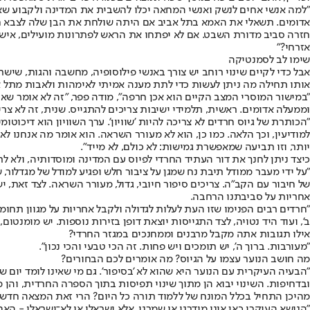
"למה אנשי אחים לנשק ואנשי המחאה יכלו להשבית את המדינה ולקבוע שאם ה
אדומים. תשאלי את האמא בתל אביב אם היתה שולחת את הבן שלה לצבא חרדי
אזרחי?"
שימו לב לסמנטיקה
אבל כדי לקיים שינוי רוחב יש צורך באנשי פילוסופיה, מחשבה והגות, שישר
אותו תחילה מה ניתן לעשות כדי לתת מענה אמיתי לאימהות ולאבות מתל אביב ומר
"במישור המוסרי המצב הקיים הוא אכן חרפה", מודה פפר, "זה לא אומר שא
וממעלה אדומים. ראשית, תלמידי ישיבות צריכים להתגייס. שנית, זה לא צריך 
"הכותרת של גיוס חרדים לא צריכה להיות 'שוויון'. ערך השוויון הוא דיכוטומי 
למודיעין, וכך הלאה. כמו כן, הוא לא מעורר השראה. הוא אומר מה אנחנו ל
יותר, וזו תביעה שמאפשרת גמישות: לא כולם, לא מייד".
כיצד ניתן לחנך את דור העתיד החרדי לפיוס עם המדינה ומוסדותיה, ולא ל
"על ידי מעבר ממודל תיבת נח שמגן על ציבור חלש ופגיע למודל של מגדלור,
של חיבור עם הקב"ה. צריכים סיפור חיובי, גדול, מעורר השראה. לצד זאת
אחריות על סביבתנו הרחבה.
"חרדים רבים הפנימו שזו העת לעלות לגדולה ולקבל אחריות על מגוון תחו
ב', ועוד היד נטויה, לצד התגייסות יוצאת דופן בזירות נוספות. יש מומנטום, 
אילו תגובות אתה מקבל מרבנים וממחנכים במגזר החרדי?
"מעורבות. ברוך ה', יש תומכים ויש פחות. זה הכי טבעי והכי נכון".
מה חושב הנוער עצמו על הגיוס? מה אומרים לכם הבחורים?
"הבעיה העיקרית עם הנוער היא שהוא לא 'בסיפור'. גם מי שאינו לומד יום 
ובדחיפות. השינוי יבוא הן מתוך שינוי תפיסות בתוך הספרה החרדית, והן 
מהיכן התחיל בכלל המונח של ללמוד תורה כל היום? הרי זאת המצאה חדשה של 70 השנים האחרונות. אולי הציבור החרדי הוא המודרני שמחדש חידושים של ידע
"הנושא העיקרי כאן אינו מודרני או שמרני, אלא ישראלי או לא־ישראלי - 