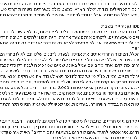
ולים לפרסם שורת כותרות משחירות ובומבסטיות גם עליהם. זה רק מוכיח שי
ה גם הוא חיילים בגדוד, "מלח הארץ. כמעט כולם משרתים בשירות קרבי מ
לא בגלל התרומה. אבל בניגוד לדתיים שרוצים להשתלב והולכים לצבא מתו
ממו נקניקייה בשבת.
"ל. נכנסו למטבח בלי רשות, השתמשו בכלים ללא רשות, זה לא קשור לדת בכ
ים משמעותיים, לוקחים אותם צעד אחורה. היה תכנון להקים חטיבה חרדית
ה שלי חד־משמעית: אני לא מתערב לצבא בשום דבר. אני דורש שתהיה התאמ
לל, הציבור החרדי אוטם את אוזניו. לצערי, לרבנים שלנו וגם לא לנבחרי הצי
זאת. אך צה"ל לא התחיל לגייס את אלו שבכלל לא שייכים לעולם הישיבות
רים מתוקים. אחד מהם עם עגיל באוזן, שניים שמו כיפה לבנה רק כדי לכב
ו רשומים בישיבות, כשבעצם הם עובדים בפיצה ובחנות בגדים. לישיבה כזו 
צריך להתגייס, ומייד. כנ"ל מי שלומד לתואר ויצא לעבוד. אין משחקים. אב
בת חברון היוקרתית שבה למדתי, ושלח אותי להתגייס, אם כי בגלל בעיה ר
אבל כשאחד מהם הלך ללמוד תואר, מייד ביקשתי ממנו להתגייס. אם צה
אותם בטוויטר או במופעים. אין משחקים. מי שרואה בישיבה עיר מקלט מהצ
שיתגייס - והוא ענה שאינו יכול. לדברים שהרבנים לא תמיד יכולים לצערנ
שות את העבודה השחורה, בעדינות. אני לא שולל שמגמת הגיוס תלך ותתר
כדי לקדם גיוס חרדים. כתבתי לו מספר קטן של תנאים, לדוגמה - הצבא חיי
ום. אומרים לי, תביא לי אלף בחורים חרדים וניתן לך תנאים וצביון חרדי. א
ס חרדים. איך אפשר להגיד שהם לוקחים ברצינות גיוס חרדים? ראית איך מקדמי
לכם לשרטט תנאים, מה שאין לאמא בתל אביב.