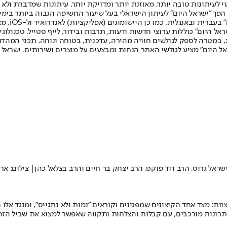
לעיתונות טובה יותר, מאוזנת יותר ומדויקת יותר. עיתונות שמדברת ולא צ
שלום. המהדורה המודפסת הראשונה פורסמה ב-30 ביולי 2007, וב-2010 הפך "ישראל היום" לעיתון הישראלי בעל שי
לחמנוביץ,
ל היום" כוללות ערוצי חדשות ודעות, תרבות ובידור, לייף סטייל, טכנולוגיה
ברית, במטרה לספק לגולשים חוויה מהירה, עדכנית, בטוחה ונוחה. תכני המה
ל היום" מציע לגולשי האתר הנחות ומבצעים על מוצרים ושירותים. ישראל 
ראל גרוס, הרב דוד פוקס, הרב יצחק בר חיים והרב בצלאל כהן| צילום: ארי
: מצד אחד הקיצונים שמפגינים וקוראים "נמות ולא נתגייס", ומנגד אלו 
תרונות מורכבים, עם קבלות והצלחות ותקווה שאפשר למצוא את שביל הזה