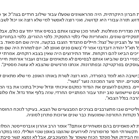
ת חברון היוקרתית, היה מהראשונים שפעלו עבור שילוב חרדים בצה"ל, אך 
וש, תורה עבורי היא קדושה, ואני רוצה לאפשר למי שלא רוצה או יכול לש
ה מגדרית מוחלטת. לאחר מכן שיבצו אותם בבסיס אחד יחד עם כולם, אבל 
קידים שונים, והאחריות שלי כלפי התפקיד, כלפי ההורים, כלפי הבחורים
 על הצביון של 'נצח': חיילים מהגדוד הוצבו בבקעה, והיה שם חם מאוד.
א"ל יהודה דובדבני אמר לי 'בשום פנים ואופן לא'. יום למחרת היה שם מצ
יכים הביאו להם רוקחות. אחד התירוצים היה שאין בצבא רוקחים. אמרתי ל
פניי רבים שהביאו אותם לבסיסים לא מתאימים עבורם ועבור אורחות חייה
 עוסקים בפרקטיקה ובפתרונות. אנחנו מרגישים שהצבא לא עושה מספיק".
ישיבה הוא לומד בהפרדה, הוא רוצה לשרת באותו האופן. מי שלא מתאים לו
רים. יותר נוער המכונה נוער "נושר".
ים. במקום להעצים את הגדוד כמקום איכותי וגדול שיכיל בתוכו את בני המג
תגים שיישמעו טוב יותר עבור המתגייס החרדי, שזה בלוף אחד גדול. אלו פל
הרבה בגלל הצבא".
פוליטיים שבו מתערבבים בצרכים המבצעיים של הצבא, בעיקר לנוכח החוסר
 נקודות התורפה שמונעות כבר שנים ארוכות פתרון לסוגיה.
 לא מאמינים בהם ומשחירים אותם?" אומר הרב אהרון אוברמייסטר, המלוו
 הבידוק ושל מפקד הכוח ששמר על המעוכבים, אבל לא נמצא קשר סיבתי ב