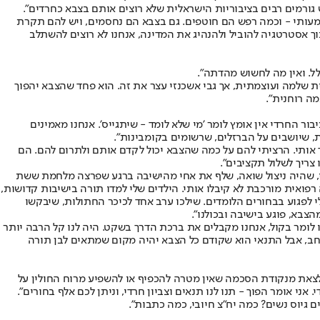
ש גורמים רבים בציבוריות הישראלית שלא רוצים אותם בצבא כחרדים".
שמעותי - וכמה רפש הם חוטפים. גם בצבא הם נחסמים, ויש להם תקרת
ך אסטרטגיה להוביל ולהנהיג את המדינה, אנחנו לא רוצים להשתלב
לל. ואין מה לחשוש מהדתה".
 שלמה ועוצמתית, אך גבי אשכנזי עצר את זה. הוא פחד שהצבא יהפוך
ה רוחנית".
בור החרדי אין אומץ לומר 'מי שלא לומד - שיתגייס'. אנחנו מאמינים
, שיושבים על הברזלים, שרשומים בקומבינות".
ד אותי. הרציתי להם על כמה שהצבא יכול לקדם אותם ולתרום להם. הם
צריך לשלול תקציבים".
א שלי, שהיה ניצול שואה, שלף את אחי מהישיבה ברגע שפרצה מלחמת ששת
פואית מורכבת לא קיבלו אותי. הילדים שלי למדו תורה בישיבות קדושות,
"ל ייכנס לעובי הקורה, ניתן לגייס לפחות 2,000 בחורים חרדים בכל שנה, גם בלי לפגוע בבחורים הלומדים. שילכו ערב אחד לכיכר החתולות, שיבקשו
בא, פוגע בישיבה ובכולנו".
ו לומר בקול, אנחנו מקבלים את ברכת הדרך בשקט. היה לנו קל הרבה יותר
חב, אבל התנאי הוא שקודם כל הצבא יהיה מקום שמתאים לבן תורה
ב לצאת מנקודת הסכמה שאין מטרה להכפיף או להשפיע מרוח החולין על
ני אומר הפוך - תנו לנו תנאים וצביון חרדי, וניתן לכם אלף בחורים".
ם גיוס נשים? כמה יח"צ חיובי, כמה כתבות".