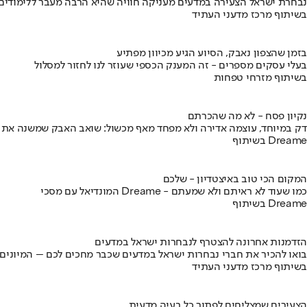
נבחרת ישראל הצעירה במדעים מעניקה חוויה שהיא הרבה מעבר ללימודים
בשיתוף מרכז מדעני העתיד
בזמן שהצפון נאבק, הסיוע הגיע מכיוון מפתיע
בעלי עסקים מספרים - זה המענק הכספי שעוזר לנו לחזור למסלול
בשיתוף מזרחי טפחות
נקיון פסח - לא מה שהכרתם
דק במיוחד, עוצמה אדירה ולא מפחד מאף מכשול: שואב האבק שמשנה את
בשיתוף Dreame
המקום הכי טוב באיצטדיון - שלכם
המונדיאל עם מסכי Dreame - כמו שעוד לא ראיתם ולא שמעתם
בשיתוף Dreame
הזדמנות אחרונה להצטרף לנבחרות ישראל במדעים
בואו להכיר את חברי נבחרות ישראל במדעים שכבר מחכים לכם – המיונים
בשיתוף מרכז מדעני העתיד
הצעירים שמצליחים לפתור כל בעיה מדעית