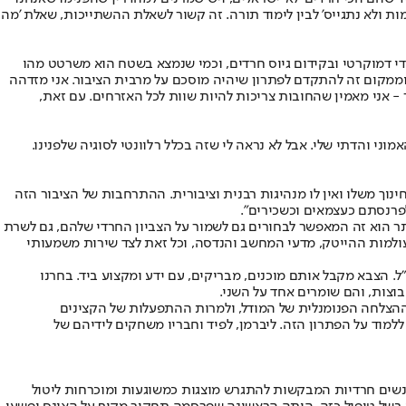
ות ולא נתגייס' לבין לימוד תורה. זה קשור לשאלת ההשתייכות, שאלת 'מה
די דמוקרטי ובקידום גיוס חרדים, וכמי שנמצא בשטח הוא משרטט מהו
ממקום זה להתקדם לפתרון שיהיה מוסכם על מרבית הציבור. אני מזדהה
- אני מאמין שהחובות צריכות להיות שוות לכל האזרחים. עם זאת,
י והדתי שלי. אבל לא נראה לי שזה בכלל רלוונטי לסוגיה שלפנינו.
ינוך משלו ואין לו מנהיגות רבנית וציבורית. ההתרחבות של הציבור הזה
 לפרנסתם כעצמאים וכשכירים".
ר הוא זה המאפשר לבחורים גם לשמור על הצביון החרדי שלהם, גם לשרת
עולמות ההייטק, מדעי המחשב והנדסה, וכל זאת לצד שירות משמעותי
 מספר גרוס, "בגיל 21 הם מתמיינים ליחידות הטכנולוגיות של צה"ל. הצבא מקבל אותם מוכנים, מבריקים, עם ידע ומקצוע ביד. בחרנו
בוצות, והם שומרים אחד על השני.
ות ההצלחה הפנומנלית של המודל, ולמרות ההתפעלות של הקצינים
למוד על הפתרון הזה. ליברמן, לפיד וחבריו משחקים לידיהם של
 נשים חרדיות המבקשות להתגרש מוצגות כמשוגעות ומוכרחות ליטול