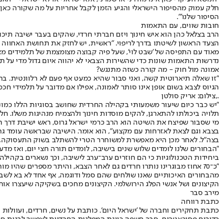
חלק עמוק מהסיפור הישראלי והגיע הזמן לקבל אחריות על מה שקורה כאן. סו
הסיפור שלנו'".
חובות שווים, עם התאמות
הרב בצלאל כהן הוא איש חינוך ויזם חברתי חרדי, שהקים בעבר ישיבה תיכ
הצעד הראשון לשיטתו בדרך לריפוי. "ראשית, יש לחזק את תחושת האחווה 
מאוד עם התפיסה של 'שבט לוי', שעל פיה קבוצה מצומצמת של תלמידים מצטי
נדרשות התאמות שונות כדי שהשירות הצבאי לא יהווה איום גדול מדי על ת
אמונה מול חוק - מה קורה כשזה מתנגש?
"זו שאלה תיארוטית קשה, ואני סבור שהיא כמעט אף פעם לא רלוונטית. ברור
הגיוס לצבא בשום אופן אינו סותר לאמונה, אפילו אם מדובר על תלמידי חכמ
.,צילום: אריק סולטן
"יש כבר כיום שיעור משמעותי בקהילה החרדית שחושב בסוגיות הללו כמוני, 
תלויה ביכולתו להתארגן, להקים מוסדות חינוך ולהצמיח מנהיגות משלו. חלק
מי שסבור שפיצח את השיטה הוא הרב כרמי ישראל גרוס, ראש ישיבת דרך ח
בצבא וגם לצאת לאזרחות עם מקצוע", הוא אומר. הישיבה שבראשה עומד גרו
בצה"ל. לאחר מכן היא מאפשרת למשוחרר הטרי להשתלב בשוק התעסוקה, 
ביחידות הטכנולוגיות כי הם חוזרים ערב־ערב לישיבה, וכך נשארים בקהילה.
"כ־70 אחוז מבוגרינו נותרו חרדים גם לאחר הצבא, והיתר מספרים שהי
מהבחורים האיכותיים שאנו שולחים שהם סמל ודוגמה, אף אחד לא בא לשבת ו
הקיצונים ושל אנשי הפלג הירושלמי. הקיצונים מחכים בשקיקה שיעצרו אות
מירב סבר
כתבת רווחה
כתבת תחקירים וחברה של 'ישראל היום'. כותבת על נשים, חרדים, ועוולו