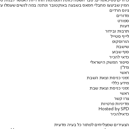
כדורים פסיכאטרים. סבר חשפה כוונת המפלגות החרדיות לאפשר לבנות סמ
המין שביצעו מחבלי חמאס בשבעה באוקטובר ונתנה במה לנשים שעמלו על 
גיוס חרדים
מדורים
ספורט
דעות
תרבות ובידור
לייף סטייל
הורוסקופ
שישבת
סוף שבוע
כדאי להכיר
סיפור המשק הישראלי
נדל"ן
ראשי
זמני כניסת וצאת השבת
מידע כללי
זמני כניסת וצאת שבת
ראשי
צרו קשר
מדיניות פרטיות
Hosted by SPD
כדאי
להכיר
הצעירים שמצליחים לפתור כל בעיה מדעית