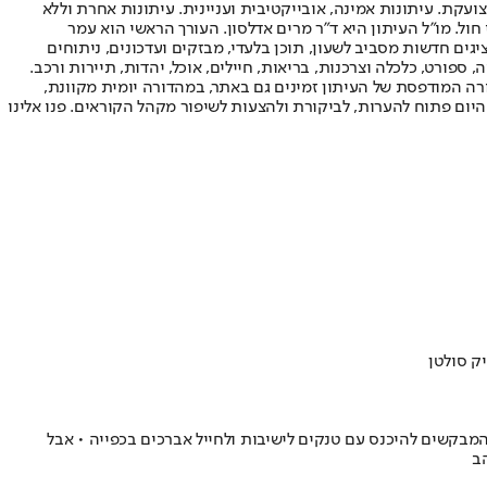
ועקת. עיתונות אמינה, אובייקטיבית ועניינית. עיתונות אחרת וללא
עור החשיפה הגבוה ביותר בימי חול. מו"ל העיתון היא ד"ר מרים אדלסון. העורך הראשי הוא עמר
 והעורך המייסד הוא עמוס רגב. אתרי האינטרנט של "ישראל היום" בעברית ובאנגלית, כמו כן היישומונים (אפליקציות) לאנדרואיד ול-iOS, מציגים חדשות מסביב לשעון, תוכן בלעדי, מבזקים ועדכונים, ניתוחים
, ספורט, כלכלה וצרכנות, בריאות, חיילים, אוכל, יהדות, תיירות ורכב.
דורה המודפסת של העיתון זמינים גם באתר, במהדורה יומית מקוונת,
היום פתוח להערות, לביקורת ולהצעות לשיפור מקהל הקוראים. פנו אלינו
ק סולטן
המבקשים להיכנס עם טנקים לישיבות ולחייל אברכים בכפייה • אבל
ב