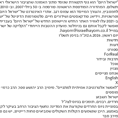
"ישראל היום" הוא גוף תקשורת שנוסד מתוך האמונה שהציבור הישראלי ראוי 
ת
ופרשנויות, וידיאו, פודקאסטים ושידורים חיים. פלטפורמות הדיגיטל של "ישרא
ב-2021 עלו לאוויר האתר החדש והיישומון החדש של "ישראל היום" בע
ואפשר לקבל אותם גם בניוזלטר. מועדון ההטבות הייחודי "הקליקה של ישרא
במייל hayom@israelhayom.co.il.
יום ראשון, 12.4.2026
כ"ה בניסן תשפ"ו
חדשות
דעות
ספורט
ForReal
תרבות ובידור
אוכל
מגזין
אנחנו מגייסים
English
X
"לאפשר אלטרנטיבה אמיתית למתגייס". מימין: הרב יהושע פפר, הרב כרמי יש
מוספים
ישראל השבוע
חרדים, רבנים, תומכים בגיוס לצה"ל
בסוגיית גיוס החרדים שקורעת את המדינה נחשף הציבור הרחב בעיקר לקצוות
באמצע, היכן שנשמעים הקולות השקולים שמביאים פחות רייטינג, יש גם פ
מירב סבר