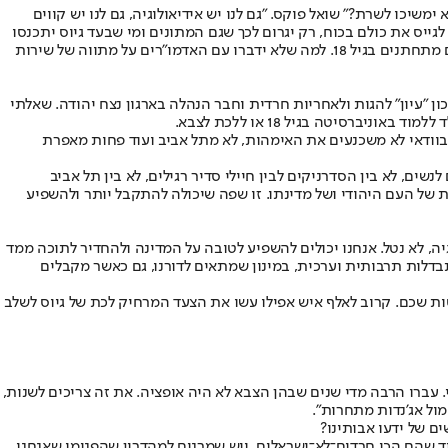
יכו לשרת?" שואל פוקס. "גם לנו יש אידיאולוגיה, גם לנו יש קווים
יס את כולם בכוח, רק יגרום לכך שגם המתונים ומי שבעד גיוס יתכנסו
חזרה סביב מדורת השבט. אם לא יפתחו את הראש לפתרונות מועילים, איש לא ירוויח. קחי, לדוגמה, את הציבור החסידי - הצבא לא רלוונטי עבורם. הם מתחתנים בגיל 18. למה שלא ידברו עם האדמו"רים על מתווה של שירות
ן "עיון" להגות ולאחריות חרדית וחבר הנהלה בארגון נצח יהודה. שאלתי
סיטה בגיל 18 או ללכת לצבא.
ובוודאי לא משכנעים את האימהות, לא מתל אביב ועוד פחות מאפרת
ם לנשים, לא בין הסדרניקים לבין חיילי סדיר רגילים, לא בין תל אביב
ות של העם היהודי ושל מדינתו. זו שפה שיכולה להתקבל יותר ולהשפיע
יה, לא נטל. אנחנו יכולים להשפיע לטובה על המדינה ולהחדיר לתוכה ממד
תבדלות תרבותית וערכית, במינון שמתאים לדורנו, גם כאשר מקבלים
ות שכם. קרוב לאלף איש אפילו עשו את הצעד המרחיק לכת של גיוס לשלב
י. עברו הרבה מדי שנים שבהן הצבא לא היה אופציה. את זה צריכים לשנות,
ול אג'נדות מתחרות".
ריד שהם הכי חרדים־לא־ישראלים, ויש שמרנים למהדרין שהפנימו שאנחנו