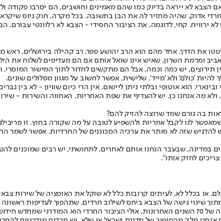
צבא לא ייראה בדיוק כמו שהם מאמינים וחושבים, הם יסרבו פקודה ולא ימש
 אדוק, שהיה מחזיר לה את הבן בתשובה. בכל מקרה, חוק גיוס שיקרא לגי
טטו את הדרך. אחד מהם הוא הרב יהושע פפר, רב קהילה בירושלים, ראש מכו
מת השרון, שאיש אינו שואל אותם אם הם מעדיפים לשלוח את הילד ללמוד באוניבר
ין תירוצים, יש כמה וכמה, אבל הם מתקשים לחדור לתוך המישור המוסרי, 
להיות 'כולם' ולא 'מייד'. שלישית, אפשר לחשוב על מגוון מסלולים שונים.
ובינארי. הוא אוטופי ובלתי ניתן ליישום. אין הרי כיום שוויון - לא בין גברי
א, ולא מה אנחנו כן. יש להעדיף את שפת האחריות, האחווה והשירות - שיר
ראות בה גורם שמד שרוצה להזיק להם?
 שמאפשר לנו לקבל אחריות ולהשפיע לטובה על מה שקורה בחוץ. זו פריבילג
, יש להדגיש שזה לא סותר את ערכיה המכוננים של החרדיות. אפשר לשמר ה
מים במדינה, שבעבר הנחנו אותם לאחרים. לתחושתי, יש רבים שמוכנים להט
צריכים לחזק אותו".
שלם, או בכלל לא, לעיתים קרובות כלל לא שוקל את האופציה של שירות צבא
מתוך שינוי גישה של הצבא ביחס לשילוב חרדים, שתהפוך לעדיפות ראשונה מ
ו אבותינו?
האם אנחנו חלק מהסיפור של מדינת ישראל או שלא. יש חרדים מודרניים להח