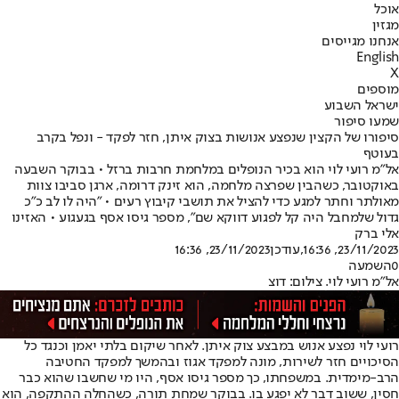
אוכל
מגזין
אנחנו מגייסים
English
X
מוספים
ישראל השבוע
שמעו סיפור
סיפורו של הקצין שנפצע אנושות בצוק איתן, חזר לפקד - ונפל בקרב
בעוטף
אל"מ רועי לוי הוא בכיר הנופלים במלחמת חרבות ברזל • בבוקר השבעה
באוקטובר, כשהבין שפרצה מלחמה, הוא זינק דרומה, ארגן סביבו צוות
מאולתר וחתר למגע כדי להציל את תושבי קיבוץ רעים • "היה לו לב כ"כ
גדול שלמחבל היה קל לפגוע דווקא שם", מספר גיסו אסף בגעגוע • האזינו
אלי ברק
23/11/2023, 16:36
,עודכן
23/11/2023, 16:36
0
השמעה
אל"מ רועי לוי. צילום: דוצ
רועי לוי נפצע אנוש במבצע צוק איתן. לאחר שיקום בלתי יאמן וכנגד כל
הסיכויים חזר לשירות, מונה למפקד אגוז ובהמשך למפקד החטיבה
הרב-מימדית. במשפחתו, כך מספר גיסו אסף, היו מי שחשבו שהוא כבר
חסין, ששוב דבר לא יפגע בו. בבוקר שמחת תורה, כשהחלה ההתקפה, הוא