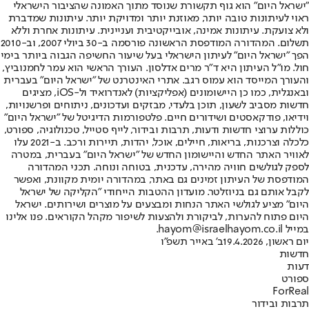
"ישראל היום" הוא גוף תקשורת שנוסד מתוך האמונה שהציבור הישראלי
ראוי לעיתונות טובה יותר, מאוזנת יותר ומדויקת יותר. עיתונות שמדברת
ולא צועקת. עיתונות אמינה, אובייקטיבית ועניינית. עיתונות אחרת וללא
תשלום. המהדורה המודפסת הראשונה פורסמה ב-30 ביולי 2007, וב-2010
הפך "ישראל היום" לעיתון הישראלי בעל שיעור החשיפה הגבוה ביותר בימי
חול. מו"ל העיתון היא ד"ר מרים אדלסון. העורך הראשי הוא עמר לחמנוביץ,
והעורך המייסד הוא עמוס רגב. אתרי האינטרנט של "ישראל היום" בעברית
ובאנגלית, כמו כן היישומונים (אפליקציות) לאנדרואיד ול-iOS, מציגים
חדשות מסביב לשעון, תוכן בלעדי, מבזקים ועדכונים, ניתוחים ופרשנויות,
וידיאו, פודקאסטים ושידורים חיים. פלטפורמות הדיגיטל של "ישראל היום"
כוללות ערוצי חדשות ודעות, תרבות ובידור, לייף סטייל, טכנולוגיה, ספורט,
כלכלה וצרכנות, בריאות, חיילים, אוכל, יהדות, תיירות ורכב. ב-2021 עלו
לאוויר האתר החדש והיישומון החדש של "ישראל היום" בעברית, במטרה
לספק לגולשים חוויה מהירה, עדכנית, בטוחה ונוחה. תכני המהדורה
המודפסת של העיתון זמינים גם באתר, במהדורה יומית מקוונת, ואפשר
לקבל אותם גם בניוזלטר. מועדון ההטבות הייחודי "הקליקה של ישראל
היום" מציע לגולשי האתר הנחות ומבצעים על מוצרים ושירותים. ישראל
היום פתוח להערות, לביקורת ולהצעות לשיפור מקהל הקוראים. פנו אלינו
במייל hayom@israelhayom.co.il.
יום ראשון, 19.4.2026
ב' באייר תשפ"ו
חדשות
דעות
ספורט
ForReal
תרבות ובידור