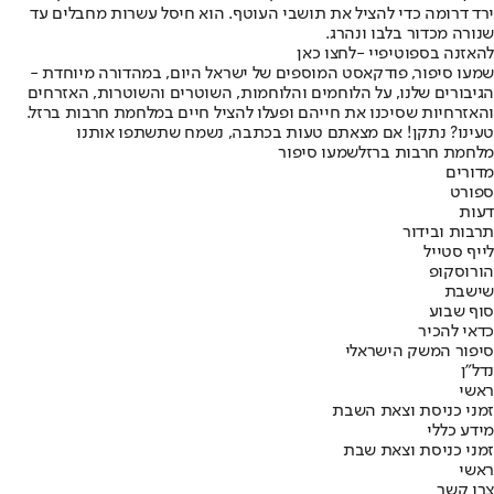
ירד דרומה כדי להציל את תושבי העוטף. הוא חיסל עשרות מחבלים עד
שנורה מכדור בלבו ונהרג.
להאזנה בספוטיפיי -
לחצו כאן
שמעו סיפור
, פודקאסט המוספים של ישראל היום, במהדורה מיוחדת -
הגיבורים שלנו, על הלוחמים והלוחמות, השוטרים והשוטרות, האזרחים
והאזרחיות שסיכנו את חייהם ופעלו להציל חיים במלחמת חרבות ברזל.
טעינו? נתקן! אם מצאתם טעות בכתבה, נשמח שתשתפו אותנו
מלחמת חרבות ברזל
שמעו סיפור
מדורים
ספורט
דעות
תרבות ובידור
לייף סטייל
הורוסקופ
שישבת
סוף שבוע
כדאי להכיר
סיפור המשק הישראלי
נדל"ן
ראשי
זמני כניסת וצאת השבת
מידע כללי
זמני כניסת וצאת שבת
ראשי
צרו קשר