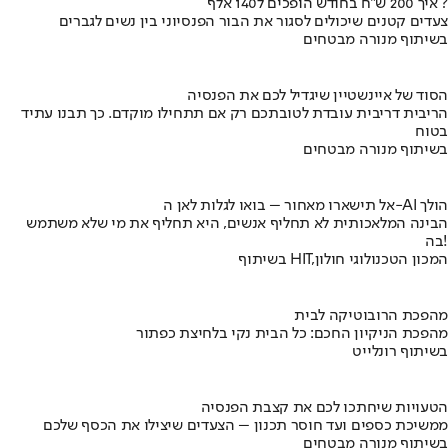
איך 200 ש"ח בחודש הופכים ל140 אלף ?
צעדים קטנים שיכולים לסגור את הבור הפנסיוני בין נשים לגברים
בשיתוף מנורה מבטחים
הסוד של איינשטיין שיגדיל לכם את הפנסיה
הריבית דריבית עובדת לטובתכם רק אם תתחילו מוקדם. כך תבנו עתיד
בטוח
בשיתוף מנורה מבטחים
אל תישארו מאחור – בואו לגלות לאן ה-AI הולך
הבינה המלאכותית לא תחליף אנשים, היא תחליף את מי שלא משתמש
בה!
בשיתוף HIT,המכון הטכנולוגי חולון
מהפכת הרובוטיקה לבית
מהפכת הניקיון החכם: כל הבית נקי בלחיצת כפתור
בשיתוף רונלייט
הטעויות שיחתכו לכם את קצבת הפנסיה
ממשיכת כספים ועד חוסר תכנון – הצעדים שיצילו את הכסף שלכם
בשיתוף מנורה מבטחים