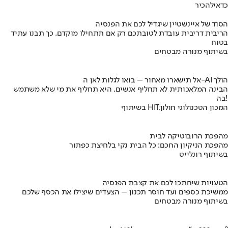
כדאי
להכיר
הסוד של איינשטיין שיגדיל לכם את הפנסיה
הריבית דריבית עובדת לטובתכם רק אם תתחילו מוקדם. כך תבנו עתיד
בטוח
בשיתוף מנורה מבטחים
אל תישארו מאחור – בואו לגלות לאן ה-AI הולך
הבינה המלאכותית לא תחליף אנשים, היא תחליף את מי שלא משתמש
בה!
בשיתוף HIT,המכון הטכנולוגי חולון
מהפכת הרובוטיקה לבית
מהפכת הניקיון החכם: כל הבית נקי בלחיצת כפתור
בשיתוף רונלייט
הטעויות שיחתכו לכם את קצבת הפנסיה
ממשיכת כספים ועד חוסר תכנון – הצעדים שיצילו את הכסף שלכם
בשיתוף מנורה מבטחים