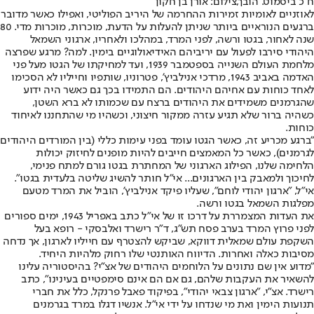
ח"כ ביסמוט. הובך,צילום: אורן בן חקון
לאוזניים לאומיות זמירות ההחרמה של היריב הפוליטי, ואפילו כאשר מדובר
ברגעים הנוראיים ביותר שניתן להעלות על הדעת, מוכרות, מוכרות מדי. 80
שנה לאחור, בגטו ורשה, לפני המרד, במהלכו ולאחריו, ארגוני השמאל
היהודי סירבו לפעול עם יריביהם האידיאולוגיים בימין. למה? מרגע שפרצה
מלחמת העולם השנייה בספטמבר 1939, ועד למחיקתו של הגטו מעל פני
האדמה באביב 1943, מרדכי אנילביץ', פטרוניו, שותפיו וחייליו לא הסכימו
לאחד כוחות עם אחיהם היהודים. הם התמידו בכך גם כאשר היה ידוע
שהגרמנים משמידים את היהודים ברצח עם שכמותו לא ברא השטן,
כשהיה ברור שלא תגיע עזרה ממקור חיצוני, וכשהיו מי שהתחננו לאיחוד
כוחות.
"ברגע מכריע זה, כאשר הגטו עומד בפני עימות כללי (בין המורדים היהודים
לגרמנים), כאשר כל המאמצים חייבים להיות מופנים לחיזוק יכולות
הלחימה שלנו, הפילוג הארגוני של המחתרת בגטו גורם למתח פנימי,
לחיכוך ולמאבק בין הארגונים... אי"ל חותר להשיג שליטה בלעדית בגטו".
אי"ל, "ארגון יהודי לוחם", שעליו פיקד אנילביץ', הוביל את המרד מטעם
מפלגות השמאל בגטו ורשה.
את העדות המצמררת על דרכו זו של אי"ל כתב באפריל 1943, ימים ספורים
לפני פרוץ המרד בערב פסח תש"ג, ד"ר רישרד ואלבסקי - רופא בעל
השקפת עולם שמאלית דווקא, שביקש להצטרף עם חייליו לארגון, אך נדחה
מסיבות כאלה ואחרות. הדיווח האותנטי שלו רחוק מלהיות היחיד.
"מדוע אין שם נתונים על הלוחמים היהודים של אצ"י? בהיסטוריה עלינו
להשאיר את העקבות שלהם, גם אם הם אינם סימפטיים בעינינו", כתב
רישרד. אצ"י, "ארגון צבאי יהודי", בפיקוד פאבל פרנקל, כלל את חברי
תנועות הימין ואת מי שנדחו על ידי אי"ל. אנשיו דגלו במרד בגרמנים