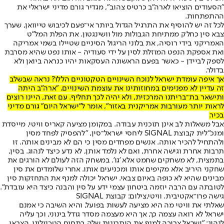
"הסעודים הוציאו לארה"ב כרטיס צהוב", מגדיר גורם מדיני ישראלי את
ההתפתחות.
לכל זה יש להוסיף את התרגיל הגדול ביותר אי־פעם לכיבוש טייוואן, שערך
צבא סין כחלק ממתיחת הגבולות מול וושינגטון. את הפלת המל"ט
האמריקני בידי רוסיה, את בלוני הריגול הסיניים שטיילו בשמי אמריקה
ואת אספקת הנפט המוזלת לסין על ידי סעודיה - אותו נפט שהיא מסרבת
לספק לביידן - כאשר בפעם הראשונה העסקאות יהיו כנראה ביואן ולא
בדולר.
אך איפה עומדת ישראל לנוכח השינויים הטקטוניים הללו? נראה שבשלב
זה עדיין לא מפנימים במחוזותינו את עוצמת השינויים. "ארה"ב היתה
ותישאר בת־בריתנו המרכזית, ולא יהיה לכך תחליף. עם זאת, היינו רוצים
לראות יותר מעורבות אמריקנית באזור", אומר ל"ישראל היום" גורם מדיני
בכיר.
אבל משאלות לב אינן תוכנית עבודה. במקומן מציעה קאריס וויטי, מייסדת
ומנכ"לית קבוצת SIGNAL ליחסי ישראל־סין, "להפסיק לפחד מסין
ולהתחיל להכיר אותה. אנשים מפחדים מסין כי הם לא מבינים אותה. זו
תרבות אחרת וגישה אחרת, ואם לא נלמד אותן, לא נדע כיצד לנהוג. בסין,
בתמצית, לא משחקים שחמט אלא 'גו'. במשחק הזה לעולם לא הורגים את
שחקני היריב אלא מקיפים אותו ומכניעים אותו. אחרי שלומדים את סין
מבינים שהיא לא כופה באיום צבאי. ישראל יכולה למנף את התחזקות סין
לטובתה עם הרבה יוזמה ביטחון עצמי ידע על סין והבנה כיצד היא עובדת".
גישה פרו־אקטיבית. וויטי,צילום: קבוצת SIGNAL
שאלתי את וויטי מה היא מציעה לעשות בפועל, והיא השיבה כי אמנם
ישראל לא רואה עצמה כך, אך היא מעצמה מסדר גודל בינוני, וכך עליה
לנהוג: "ישראל צריכה למנף את היתרונות שלה בתחום הטכנולוגי, הצבאי,