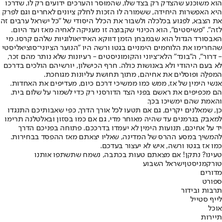
הוא משוכנע שהצדק רק בצד שלו, שהמוּסר והערכים ידועים רק לו, שדרכו
היא האפשרות היחידה, ששמורה לו הזכות לחלק ציונים לאחרים וגם לפרק
את הצבא, לפגוע בכלכלה ולשבור את הכלל היסודי של "כל ישראל ערבים זה
לזה". "פשיסטים", הוא הכינוי שקבוצה זו מעניקה לאחיה מאז ועד היום.
האבסורד הגדול הוא שבמבחן הזמן דווקא האידיאולוגיות שלהם קרסו. מי
שהחרימו את הלוחמים הימניים בגטו ורשה היו "הנוער הציוני־סוציאליסטי
- דרור", ה"בונד" הלא־ציוני והקומוניסטים - רעיונות שלא נותר מהם זכר,
לא בעם היהודי ולא באנושות כולה. חרף הכישלון, יורשיהם הולכים בדרכם
המפלַה ופוסלים את אחיהם, מתוך תחושת עליונות מגוחכת.
אנשי הימין של אז, ממש כמו ממשיכי דרכם כיום, מעדיפים את האחדות.
הם מכפיפים את ראשם בפני הצד הדורסני רק כדי לשמור על שלום בית.
והאמת שהם ימשיכו בכך.
כן, שמאלנים יקרים, גם אם תטעו לכל אורך הדרך, כפי שאבותיכם התנגדו
למאבק בגרמנים עד שהיה מאוחר מדי, גם אם כמו בסזון ובאלטלנה תרימו
יד על אחיכם, תנועות הימין לא יעמדו בדרככם. פתוחה בפניכם הדרך
להמשיך במסע ההרס של המדינה, שאליו יצאתם מאז ההפסד בבחירות.
כמו אז בגטו ורשה, איש לא יעצור בעדכם.
טעינו? נתקן! אם מצאתם טעות בכתבה, נשמח שתשתפו אותנו
טורקמניסטן
ישראל השבוע
מדורים
ספורט
תרבות ובידור
לייף סטייל
אוכל
תיירות