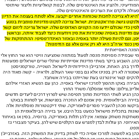
המודיעיני, ולהציג את האינטרסים שלה. לבנות קואליציות וליצור שיתופי
פעולה ולקדם את הערכים והאינטרסים שלה.
"היא לא צריכה לחכות שכוחות אחרים יקבעו, אלא לפתח בעצמה את הדיון
ולנקוט גישה פרו־אקטיבית. ישראל צריכה לנקוט מדיניות פומבית בנוגע
לסין כדי שכולם יידעו מה הקווים האדומים שלה. ישראל צריכה ליזום קשר
עם מדינות באסיה שמכירות את סין ויודעות כיצד לעבוד איתה, ובראשן
יפן, וגם להיות פעילה יותר באסיה ובאזור האינדו־פסיפי. ההתחזקות של
סין כנגד ארה"ב היא לא רק איום אלא גם הזדמנות".
המנה האסייאתית
מי שבמידה מסוימת מנסה לפעול במתווה שמציעה וויטי הוא שר החוץ אלי
כהן. השבוע ביקר בשתי מדינות אסייתיות שרגלי שרים ישראלים ממעטות
לדרך בהן. האחת, אזרבייג'ן הידידותית לישראל. השנייה, טורקמניסטן
שסגורה לא רק בפנינו אלא גם בפני שאר העולם, ולראיה - קשה מאוד היה
להקים קשר אינטרנט בעת שהייתנו בבירה אשחבד.
הבירה באקו תהפוך למרכז ישראלי באסיה. כהן עם הנשיא האזרי אילהם
אלייב,צילום: שלומי אמסלם/ משרד החוץ
כהן הגיע לשתי המדינות מתוך תפיסה שיש לפרוץ דרכים ליעדים חדשים
בזירה הבינלאומית. סין אמנם לא הוזכרה בפגישות, אך לפחות בבאקו
ביקשו מכהן להעביר מסרים לאמריקה. שתי דיקטטורות מוסלמיות אלה
שונות בתכלית מישראל כמעט בכל היבט, אך בזירה הבינלאומית הן
משחקות משחק עצמאי. אין להן תלות באמריקה, ברוסיה, בסין או באיחוד
האירופי. הן עולות לבדן למגרש עם הקלפים שיש להן, בעיקר מצבורי גז
ונפט.
כהן בא למעשה למרכז אסיה כדי לשחק בדיוק את המשחק הזה. באזרבייג'ן