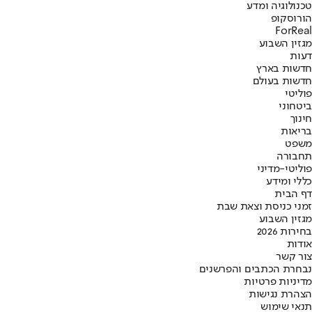
טכנולוגיה ומדע
הורוסקופ
ForReal
מגזין השבוע
דעות
חדשות בארץ
חדשות בעולם
פוליטי
ביטחוני
חינוך
בריאות
משפט
תחבורה
פוליטי-מדיני
כללי ומידע
דף הבית
זמני כניסת וצאת שבת
מגזין השבוע
בחירות 2026
אודות
צור קשר
נבחרת הכתבים והפרשנים
מדיניות פרטיות
הצהרת נגישות
תנאי שימוש