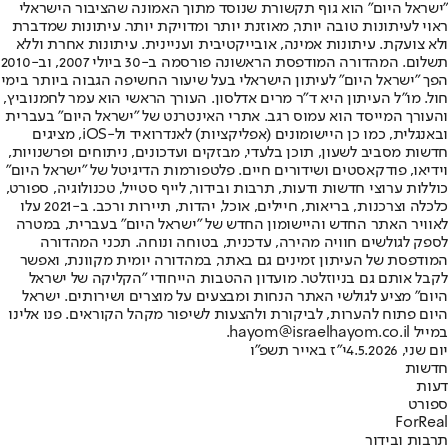
"ישראל היום" הוא גוף תקשורת שנוסד מתוך האמונה שהציבור הישראלי
ראוי לעיתונות טובה יותר, מאוזנת יותר ומדויקת יותר. עיתונות שמדברת
ולא צועקת. עיתונות אמינה, אובייקטיבית ועניינית. עיתונות אחרת וללא
תשלום. המהדורה המודפסת הראשונה פורסמה ב-30 ביולי 2007, וב-2010
הפך "ישראל היום" לעיתון הישראלי בעל שיעור החשיפה הגבוה ביותר בימי
חול. מו"ל העיתון היא ד"ר מרים אדלסון. העורך הראשי הוא עמר לחמנוביץ,
והעורך המייסד הוא עמוס רגב. אתרי האינטרנט של "ישראל היום" בעברית
ובאנגלית, כמו כן היישומונים (אפליקציות) לאנדרואיד ול-iOS, מציגים
חדשות מסביב לשעון, תוכן בלעדי, מבזקים ועדכונים, ניתוחים ופרשנויות,
וידיאו, פודקאסטים ושידורים חיים. פלטפורמות הדיגיטל של "ישראל היום"
כוללות ערוצי חדשות ודעות, תרבות ובידור, לייף סטייל, טכנולוגיה, ספורט,
כלכלה וצרכנות, בריאות, חיילים, אוכל, יהדות, תיירות ורכב. ב-2021 עלו
לאוויר האתר החדש והיישומון החדש של "ישראל היום" בעברית, במטרה
לספק לגולשים חוויה מהירה, עדכנית, בטוחה ונוחה. תכני המהדורה
המודפסת של העיתון זמינים גם באתר, במהדורה יומית מקוונת, ואפשר
לקבל אותם גם בניוזלטר. מועדון ההטבות הייחודי "הקליקה של ישראל
היום" מציע לגולשי האתר הנחות ומבצעים על מוצרים ושירותים. ישראל
היום פתוח להערות, לביקורת ולהצעות לשיפור מקהל הקוראים. פנו אלינו
במייל hayom@israelhayom.co.il.
יום שני, 4.5.2026
י"ז באייר תשפ"ו
חדשות
דעות
ספורט
ForReal
תרבות ובידור