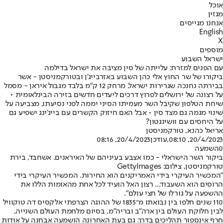
אוכל
מגזין
אנחנו מגייסים
English
X
מוספים
ישראל השבוע
עם הפנים למזרח: עלייתה של סין מציבה את ישראל בדילמה
ביקורו של שר החוץ אלי כהן השבוע באזרבייג'ן ובטורקמניסטן - אשר
בבירתה נחנכה שגרירות ישראל, מרחק 12 ק"מ בלבד מגבול איראן - מסמל
על רצונה של ירושלים לפרוץ דרכים ליעדים חדשים בזירה הבינלאומית •
שיחת הטלפון שקיבל השר מעמיתו הסיני יממה לפני נסיעתו, מצביעה על
שינוי מגמה גם מצד סין • אבל האם חיזוק הקשרים עם בייג'ינג ישפיע גם
על היחסים עם וושינגטון?
אריאל כהנא
, טורקמניסטן
20/4/2023, 08:10
,עודכן
20/4/2023, 08:16
0
השמעה
ביקור השר הישראלי - כמו אצבע בעיניהם של האיראנים. אשחבד, בירת
טורקמניסטן, צילום: GettyImages
"המכשיר העיקרי בידי האמריקנים הוא החירות. המכשיר העיקרי בידי
הרוסים הוא השעבוד... רצון האל הועיד לכל אחת מהאומות הללו את
ההשפעה על גורלו של חצי עולם".
110 שנים חלפו בין נבואתו מ־1835 של ההוגה הצרפתי אלקסיס דה טוקוויל
לבין חלוקת העולם בין ארה"ב ובריה"מ, בסיום מלחמת העולם השנייה,
חרף אינספור תהליכים בדרך. גם בעת האחרונה הושמעה אבחנה על אודות