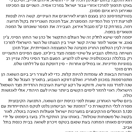
הוא התקבל בחום יוצא מן הכלל על ידי הנשיא, אילהם אלייב, וסיכם כי
באקו תהפוך למרכז אזורי עבור ישראל במרכז אסיה. השניים גם הסכימו
שאיראן היא איום מסוכן.
בטורקמניסטן כהן בעצם הוציא לאיראנים את העיניים. קשה היה לצפות
לפריצת דרך מול המדינה המסוגרת, אבל חנוכת השגרירות בקול תרועה
רמה, במרחק 12 ק"מ מגבול איראן, העבירה את המסר שאנחנו על המפה
ונשארים במפה.
יממה לפני שיצא לחלק זה של העולם התקשר אל כהן שר החוץ הסיני, צ'ין
גאנג. אי אפשר לומר שהיה קשר ישיר בין הגעתו של השר הישראלי למרכז
אסיה לבין הטלפון החריג מנציגה של המעצמה האסייתית, אבל תוכן
השיחה בהחלט הצביע על שינוי מגמה מצד בייג'ינג. פעם הסינים התעניינו
רק בכלכלה ובטכנולוגיה שיש לנו להציע. הפעם הצד הסיני גילה עניין רב
בסוגיות מדיניות. או במילים אחרות - סין דופקת גם על דלתנו שלנו.
חרם מוכר
השורות הבאות לא עומדות להיות קלות. כדי לא לעורר ריב ביום השואה הן
מתפרסמות במכוון לאחריו. ואולם דווקא השבוע, בתאריך העגול של 80
שנה למרד גטו ורשה, ודווקא על רקע קריעת הערבות ההדדית מצד השמאל
הישראלי, ראוי לחזור לימים הקשים ביותר שהיו לעם היהודי, אולי לאנושות
כולה.
ביום שלישי האחרון, שעות לפני כניסת יום השואה, התנועה הקיבוצית
מסרה לכלי התקשורת כי "הזמנת שר הביטחון גלנט לטקס ההתייחדות עם
3,120 הנופלים מהקיבוצים במערכות ישראל ופעולות האיבה בוטלה, לאור
בקשה של משפחות שכולות". באותו ערב הותקף ח"כ בועז ביסמוט על ידי
מפגינים מאותו המחנה בעת שנאם בטקס זיכרון לשואה בבית כנסת בתל
אביב.