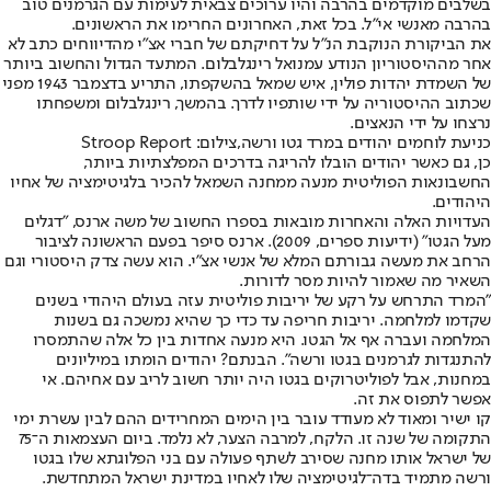
בשלבים מוקדמים בהרבה והיו ערוכים צבאית לעימות עם הגרמנים טוב
בהרבה מאנשי אי"ל. בכל זאת, האחרונים החרימו את הראשונים.
את הביקורת הנוקבת הנ"ל על דחיקתם של חברי אצ"י מהדיווחים כתב לא
אחר מההיסטוריון הנודע עמנואל רינגלבלום. המתעד הגדול והחשוב ביותר
של השמדת יהדות פולין, איש שמאל בהשקפתו, התריע בדצמבר 1943 מפני
שכתוב ההיסטוריה על ידי שותפיו לדרך. בהמשך, רינגלבלום ומשפחתו
נרצחו על ידי הנאצים.
כניעת לוחמים יהודים במרד גטו ורשה,צילום: Stroop Report
כן, גם כאשר יהודים הובלו להריגה בדרכים המפלצתיות ביותר,
החשבונאות הפוליטית מנעה ממחנה השמאל להכיר בלגיטימציה של אחיו
היהודים.
העדויות האלה והאחרות מובאות בספרו החשוב של משה ארנס, "דגלים
מעל הגטו" (ידיעות ספרים, 2009). ארנס סיפר בפעם הראשונה לציבור
הרחב את מעשה גבורתם המלא של אנשי אצ"י. הוא עשה צדק היסטורי וגם
השאיר מה שאמור להיות מסר לדורות.
"המרד התרחש על רקע של יריבות פוליטית עזה בעולם היהודי בשנים
שקדמו למלחמה. יריבות חריפה עד כדי כך שהיא נמשכה גם בשנות
המלחמה ועברה אף אל הגטו. היא מנעה אחדות בין כל אלה שהתמסרו
להתנגדות לגרמנים בגטו ורשה". הבנתם? יהודים הומתו במיליונים
במחנות, אבל לפוליטרוקים בגטו היה יותר חשוב לריב עם אחיהם. אי
אפשר לתפוס את זה.
קו ישיר ומאוד לא מעודד עובר בין הימים המחרידים ההם לבין עשרת ימי
התקומה של שנה זו. הלקח, למרבה הצער, לא נלמד. ביום העצמאות ה־75
של ישראל אותו מחנה שסירב לשתף פעולה עם בני הפלוגתא שלו בגטו
ורשה מתמיד בדה־לגיטימציה שלו לאחיו במדינת ישראל המתחדשת.