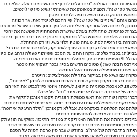
תהפוכות בסדר העולמי. "ביחד עלינו לדחוף את השינויים האלה, שלא קרו
במשך 100 שנה", תמצת במאופק את שאיפותיו נשיא סין שִי ג'ינפינג,
במפגש במוסקבה עם נשיא רוסיה ולדימיר פוטין.
מהם אותם "שינויים של 100 שנה"? שִי החכם לא יגיד זאת, אך הכוונה,
כמובן, לירידתה של אמריקה ולעלייתה של סין. בזמן שאנו בישראל מרוכזים
בצרות פנימיות, מתחוללת בעולם שרשרת התפתחויות שמשנה את יחסי
הכוחות העולמיים. המפגש הנ"ל במוסקבה מסמן לדעת רבים מהפך ביחסי
הכוחות בין רוסיה לסין. מעתה פוטין תלוי בשִי. וזו רק ההתחלה.
נשיא צרפת עמנואל מקרון הפנה עורף לאמריקה, ולפני שבועיים התקבל
בבייג'ינג בכבוד מלכים. מקרון חתם על הסכם ששיתוף פעולה נרחב עם סין
הכולל 51 סעיפים מפורטים, ומתעלם מסוגיית זכויות האדם במדינה.
איירבס תבנה 160(!) מטוסים חדשים בסין, ובכך תעקוף את מספר
הבואינגים שמפעילה מעצמת־העל החדשה.
מקרון עם נשיא סין בביקור בתחילת אפריל,צילום: רויטרס
בסיום ביקורו מקרון סיפק שורת הצהרות מהממת שלפיהן "לאירופה",
כלשונו, לא אכפת מסוגיית טייוואן. לשיטתו, איומי סין לכבוש את האִי הם
בעיה של אמריקה - ואילו אירופה אינה "וסל" של ארה"ב.
דברי מקרון שחררו את ראש ממשלת הונגריה ויקטור אורבן לתקוף את
האמריקנים שמאמללים אותו עם שגריר בוטה ומאריכים לשיטתו מסיבות
שלהם את המלחמה באוקראינה. אבל לא רק אורבן, "הילד הרע של אירופה",
אלא גם בריטניה אדישה להתפשטות הסינית.
בייג'ינג זיהתה את החולשה האמריקנית במזרח התיכון, משקיעה הון עתק
בעיראק ומפתחת מערכת יחסים קרובה עם סעודיה, מי שעשרות שנים
היתה בת־בריתה של ארה"ב. בחודש שעבר סין פרסה חסות על הסכם
הפיוס בין סעודיה לאיראן שמקבע אותה כמוציאה ומביאה באזור.