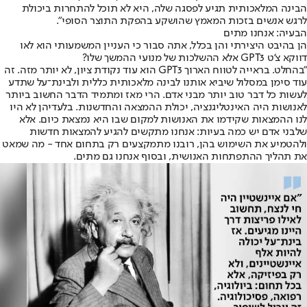
הבינה המלאכותית תגיע לפסגה שלה, היא לא תוכל להתחרות ביכולת
לרגש אנשים בזכות המאמץ שהושקע בהפקת התוצר הסופי".
הבעיה: אנחנו מתים
הן בהיבט היצירתי והן בכלל, אתה סבור כי העניין המשמעותי הוא לאו
דווקא צ'ט GPT3 אלא ההשלכות של מנועי ההמשך שלו?
"בהחלט. בראייה לטווח הארוך GPT3 הוא עוד נקודת ציון, לא יותר מזה. זה
עוד סימן במסלול שיביא אותנו לבינה מלאכותית כללית ולבינת־על שתדע
לעשות כל דבר טוב יותר מבני אדם. הרי מאז ומתמיד הדבר החשוב ביותר
לאנושות היה האינטליגנציה, יכולת ההמצאה והחדשנות. בלעדיהן לא היו
לנו ההמצאות שקידמו את האנושות למקום שבו היא נמצאת כיום. אלא
שלבני אדם יש כמה בעיות: אנחנו מתקשים להגיע להמצאות חדשות
ולהטמיע את השימוש בהן, רובנו מתמקצעים רק בתחום אחד - מה שמאט
את תהליך ההתפתחות האנושית, ובסוף אנחנו גם מתים.