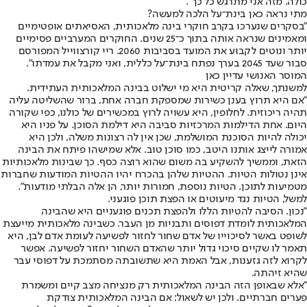
כולה. מזה אני מתרגש כל כך".
מתי נראה כאן בינת־על הלכה למעשה?
"בסקרים שנערכו בקרב חוקרי בינה מלאכותית, האסיאתים אופטימיים
ומאמינים שנראה אותה בתוך כ־25 שנים. החוקרים המערביים פסימיים
יותר ונוטים לקבוע את המועד בסביבות 2060. ריי קורצווייל המפורסם
סבור שעד 2045 בערך נפתח בינת־על כללית, ואני מקבל את עמדתו".
המוסר האנושי עדיין כאן
למשנתך, שאלה קריטית היא מי ישלוט בבינה המלאכותית העתידית.
"אם היא תרוץ בענן כשירות שמספקת חברה אחת, ברור שהשליטה עליה
תהיה ריכוזית. לחלופין, היא עשויה לרוץ במכשירים של כולנו, כפי שקורה
היום. אחת הדילמות המרכזיות סביבה היא דילמת הסוכן. על פניו היא
יכולה להיות הסוכנת המושלמת, שכן אין לה רצונות משלה, ולכן היא
אמורה לייצג אותנו היטב, כמו סוכן טוב. אלא שמישהו פיתח את הבינה
הזאת, וממשיך להשקיע בה משום שהוא רוצה כסף. כך שבינות מלאכותיות
אינן נטולות הטיות. ההטיות שלהן בהכרח יהיו ההטיות המודעות שחברות
מטמיעות לתוכן. הטיות נוספת, חמורות יותר, הן אלה הבלתי מודעות".
למשל, הטיות נגד מיעוטים או הפצת תוכן פוגעני.
"נכון. הסיבה להטיות הללו ולהפצת תכנים פוגעניים היא שהבינה
המלאכותית לומדת דפוסים ותבניות מן העבר. כשבינה מלאכותית מייעצת
לשופט באשר לסיכוייו של אדם שחור לחזור לפשיעה לעומת אדם לבן, היא
תאמר לו שקיים סיכוי גדול יותר שהאדם השחור יחזור לפשיעה. אפשר
לקרוא לזה גזענות, אבל האמת היא שתשובתה מסתמכת על דפוסי עבר
שהיא זיהתה.
"אלא שבאופן הזה הבינה המלאכותית רק מנציחה מצב קיים ומשמרת
פערים חברתיים. ולכן יש לשאול: אם הבינה המלאכותית צודקת