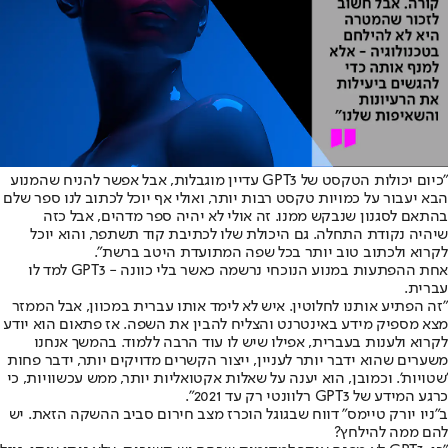
"כיום יכולות הטקסט של GPT3 עדיין מוגבלות, אבל אפשר להניח שהמנוע
הבא יעבור על כמויות טקסט רבות יותר, ואולי אף יוכל לכתוב לנו ספר שלם
בהתאם לסגנון שנבקש ממנו. זה אולי לא יהיה ספר מדהים, אבל כזה
שיהיה נקודת התחלה. גם היכולת שלו לכתיבת קוד תשתפר, והוא יוכל
לקרוא ולכתוב טוב יותר בכל שפה המתועדת היטב ברשת".
אחת ההפתעות במנוע הנוכחי נרשמה כאשר בלי כוונה - GPT3 למד לו
עברית.
"זה הפתיע אותנו לחלוטין. איש לא לימד אותו עברית במכוון, אבל הממזר
מצא מספיק מידע באינטרנט והצליח להבין את השפה. אז פתאום הוא יודע
לקרוא ולענות בעברית, אפילו שיש לו עוד הרבה ללמוד. בהמשך אנחנו
משערים שהוא ידבר יותר לעניין, ייצור הקשרים מדויקים יותר, ידבר פחות
'שטויות'. וכמובן, הוא יענה על שאלות אקטואליות יותר, ממש עכשוויות, כי
כרגע המידע של GPT3 רלוונטי רק עד 2021".
ב"ניו יורק טיימס" דווח שבגוגל הוכרז מצב חירום סביב ההשקה הזאת. יש
להם ממה להילחץ?