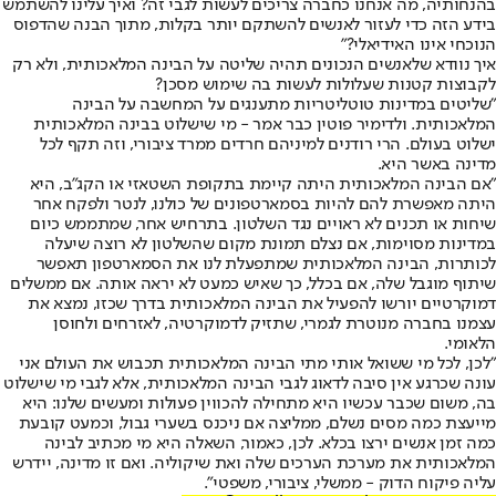
בהנחותיה, מה אנחנו כחברה צריכים לעשות לגבי זה? ואיך עלינו להשתמש
בידע הזה כדי לעזור לאנשים להשתקם יותר בקלות, מתוך הבנה שהדפוס
הנוכחי אינו האידיאלי?"
איך נוודא שלאנשים הנכונים תהיה שליטה על הבינה המלאכותית, ולא רק
לקבוצות קטנות שעלולות לעשות בה שימוש מסכן?
"שליטים במדינות טוטליטריות מתענגים על המחשבה על הבינה
המלאכותית. ולדימיר פוטין כבר אמר - מי שישלוט בבינה המלאכותית
ישלוט בעולם. הרי רודנים למיניהם חרדים ממרד ציבורי, וזה תקף לכל
מדינה באשר היא.
"אם הבינה המלאכותית היתה קיימת בתקופת השטאזי או הקג"ב, היא
היתה מאפשרת להם להיות בסמארטפונים של כולנו, לנטר ולפקח אחר
שיחות או תכנים לא ראויים נגד השלטון. בתרחיש אחר, שמתממש כיום
במדינות מסוימות, אם נצלם תמונת מקום שהשלטון לא רוצה שיעלה
לכותרות, הבינה המלאכותית שמתפעלת לנו את הסמארטפון תאפשר
שיתוף מוגבל שלה, אם בכלל, כך שאיש כמעט לא יראה אותה. אם ממשלים
דמוקרטיים יורשו להפעיל את הבינה המלאכותית בדרך שכזו, נמצא את
עצמנו בחברה מנוטרת לגמרי, שתזיק לדמוקרטיה, לאזרחים ולחוסן
הלאומי.
"לכן, לכל מי ששואל אותי מתי הבינה המלאכותית תכבוש את העולם אני
עונה שכרגע אין סיבה לדאוג לגבי הבינה המלאכותית, אלא לגבי מי שישלוט
בה, משום שכבר עכשיו היא מתחילה להכווין פעולות ומעשים שלנו: היא
מייעצת כמה מסים נשלם, ממליצה אם ניכנס בשערי גבול, וכמעט קובעת
כמה זמן אנשים ירצו בכלא. לכן, כאמור, השאלה היא מי מכתיב לבינה
המלאכותית את מערכת הערכים שלה ואת שיקוליה. ואם זו מדינה, יידרש
עליה פיקוח הדוק - ממשלי, ציבורי, משפטי".