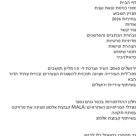
דף הבית
זמני כניסת וצאת שבת
מגזין השבוע
בחירות 2026
אודות
צור קשר
נבחרת הכתבים והפרשנים
מדיניות פרטיות
הצהרת נגישות
תנאי שימוש
כדאי
להכיר
ירושלים 2040: העיר נערכת ל- 1.5 מליון תושבים
מנכ"לית העירייה מציגה תוכנית להשארת הצעירים ובניית עתיד הדור
הבא
בשיתוף עיריית ירושלים
חלון ההזדמנויות בכפר גנים נסגר
קבוצת אלמוג מציגה את פרויקט MALA: מגדלי הפרימיום האחרונים
בפתח תקווה
בשיתוף קבוצת אלמוג
כך תחסכו בחשמל בלי להזיע