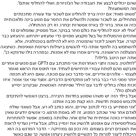
שהם יכולים לבצע את העבודה של הג'וניורס, ואולי להחליף אותם".
מה המשמעות?
"פשוט מאוד: אם יהיה צריך להחליט אם לשכור עוד עשרה מתכנתים
מתחילים, או לשכור שמונה ולהשלים את החסר עם מנוע בינה מלאכותית
כזה או אחר, ברור לך באיזו אפשרות יבחרו. וזו רק ההתחלה.
"אולי לא ינסו להחליף את כולם מחר בבוקר, אבל מספיק שממלאים 10
אחוזים מהמטלות של בעל מקצוע מסוים כדי שזעזוע יתרחש, והזעזוע כבר
קורה. אבל חשוב לזכור שהמטרה היא לא להילחם בטכנולוגיה, אלא
להשתמש בה ולמנף אותה כדי להגשים ביעילות רעיונות ושאיפות. כשיצאה
המצלמה הראשונה, ציירים אמרו שזו לא אמנות, ובמהרה גילו שדווקא כן".
אתה ישן היטב בלילה?
"לחלוטין. בשנה וחצי האחרונות אני מתכתב עם GPT3 ועם מנועים אחרים
ומבקש מהם לפתח עבורי תרחישים לעתיד. אני תופס את הראש ואומר
לעצמי - אלוהים אדירים, אני מדבר כאן עם מכונה, שאם היא לא חכמה
יותר ממני הרי כבר ברור לאן מתקדמים הדברים. ומצד שני אני אומר: איזו
זכות נפלה בחלקי לדבר עם 'הילד' שפיתחה האנושות, שבקרוב יסייע
לעולם כולו".
אבל בילד הזה יש משהו שפוגע בחדוות היצירה, ברצון האנושי להתקדם
ולכבוש פסגות חדשות. הוא קצת מכבה אותנו.
"אני מסתייע בו כדי לכתוב שירים, והוא כותב לא רע. אבל כשאני שולח
לאדם אחר שיר שכתב המנוע, זה לא באמת מרגש, כי אנשים יודעים שאין
מאחוריו כוונה אמיתית של אדם אחר, שלוותה במאמץ. אפשר להתחרות
באולימפיאדה עם אופנוע ולהשיג את יוסיין בולט, אבל עדיין נעדיף לראות
את האצנים רצים בעצמם. וזה נכון גם במוזיקה - הדבר המרגש בה הוא
היכולת ליצור למרות כל הקשיים ולהשיג ניצחון אנושי. כך שגם כאשר