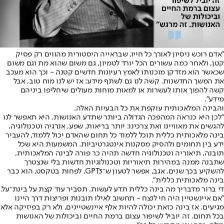
"אדם רוכש ניסיון לאורך כל חייו, שבראייה היסטורית מהווים רק פסיק
קטן, ולאחר כמה עשורים הכל יורד לטמיון, גם משום שהוא מת וגם משום
שכאשר הוא מזדקן מוכנותו לאמץ רעיונות חדשים קטנה - וכך הוא מעכב
את המשך החדשנות. קשה לנו גם לשתף מידע: אז יש לנו מוח טוב, אבל
קשה להפוך אותו לעשרות או למאות מוחות מעולים שיחליפו ביניהם
מידע".
והבינה המלאכותית עוקפת את כל הבעיות האלה.
"לכן היא כנראה המהפכה הגדולה ביותר שתדע האנושות. היא תאפשר לנו
להגשים את מאוויינו ואת צרכינו: יותר בריאות, שפע, אנרגיה וטכנולוגיה.
בינה מלאכותית כללית תוכל ללמוד כל תחום שהאדם יכול ללמוד, להעביר
ידע בין תחומים ולהסיק מסקנות אינטגרטיביות. המשמעות היא שכל
תובנה, תיאוריה וטכנולוגיה חדשה תהיה כר פורה לבינה המלאכותית,
שתבנה ממנה במהירות תיאוריות וטכנולוגיות חדשות בלי שנצטרך
להשקיע בכך שנים. אגב, אפשר לטעון ש־GPT3, לפחות בטקסט, הוא כבר
בינה מלאכותית כללית".
די ברור מדבריך מה בינה כללית תדע לעשות. תסביר עוד קצת על בינת־על.
"אם איינשטיין היה חי לנצח - תחשוב לאילו תובנות ופריצות דרך היינו
מגיעים. אז בינה כזאת יכולה להיות אלף איינשטיינים, ולא רק בפיזיקה אלא
בכל תחום. זה יוביל לשיפור עצום ברמת החיים וביכולות של האנושות