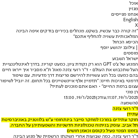
אוכל
מגזין
אנחנו מגייסים
English
X
"זה קורה כבר עכשיו, בשקט. מנהלים בכירים בודקים איפה הבינה
המלאכותית עשויה להחליף אתכם"
הכיסא הכחול
| צילום: יהושע יוסף
מוספים
ישראל השבוע
המנוע של צ'ט GPT הוא רק נקודת ציון, כמעט קוריוז, בדרך לאינטליגנציית
העל שתכבוש את העולם • ד"ר רועי צזנה מאונ' ת"א מסביר איך ייראו חיים
בהם כמעט בכל רגע עשויות להירשם פריצות דרך מדעיות, עם שיפור
דרמטי באיכות חיינו: "תדמיין אלף איינשטיינים בכל תחום. זה יוביל לשיפור
עצום ברמת החיים" • האם אתם מוכנים לעתיד?
רן פוני
19/1/2023, 11:07
,עודכן
19/1/2023, 13:00
0
השמעה
ד"ר רועי צזנה
עתידן
חוקר עתידים במרכז למחקר סייבר בינתחומי ע"ש בלווטניק באוניברסיטת
תל אביב. עוסק בניתוח טכנולוגיות חדשניות והשפעותיהן על החברה.
בזמנו הפנוי פעיל כקוסם וכאמן חושים
ד"ר רועי צזנה, כמה שבועות אחרי השקתו הרשמית של מנוע הבינה