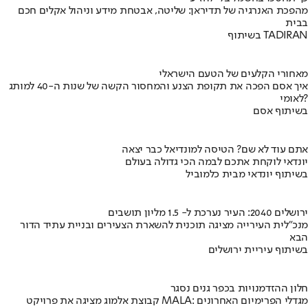
מהפכת האנרגיה של תדיראן: שליטה, אבטחת מידע וניהול אקלים חכם
בבית
בשיתוף TADIRAN
מאחורי הקלעים של הטעם הישראלי
איך אסם הפכה את תקופת הצנע והמחסור הקשה של שנות ה-40 למותג
לאומי?
בשיתוף אסם
אתם עוד לא שם? הטיסה למונדיאל כבר יצאה
יונדאי לוקחת אתכם לבמה הכי גדולה בעולם
בשיתוף יונדאי מבית כלמוביל
ירושלים 2040: העיר נערכת ל- 1.5 מליון תושבים
מנכ"לית העירייה מציגה תוכנית להשארת הצעירים ובניית עתיד הדור
הבא
בשיתוף עיריית ירושלים
חלון ההזדמנויות בכפר גנים נסגר
קבוצת אלמוג מציגה את פרויקט MALA: מגדלי הפרימיום האחרונים