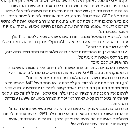
"כן. GPT3 לא מפנה אותך למקומות שבהם יש תשובות, אלא נותן אותן. גוגל
הבינו עד כמה אנשים רוצים תשובות, בלי מסעות חיפושים. החדשות
הטובות מבחינתם הן שיש להם בינות מלאכותיות משוכללות אולי אפילו
יותר מצ'ט GPT. אבל לגוגל, עד כה, לא היה אינטרס לירות לעצמה ברגל - כי
אם בינה מלאכותית נותנת לנו תשובה, אין לך צורך בחיפוש ואתה לא נחשף
לפרסומות, מה שפוגע ברווחיות שלה. הם גם חששו ממנוע שיפיק שטויות
ויפגע באמינותם".
מה לגבי מיקרוסופט? אמנם דווח השבוע שהיא צפויה לפטר כ־11 אלף
עובדים, אבל מנגד – היא השקיעה ב־OpenAI ממון רב. זו ההזדמנות שלה
לכבוש שוב את הבכורה?
"אני חושב שכן, זו ההזדמנות לשלב בינה מלאכותית מתקדמת במוצריה,
וזו בהחלט אפשרות מעניינת".
תחששו, יש לכם סיבה
אפשרות מעניינת מתחום אחר ששווה להתייחס אליה נוגעת להשלכות
התעסוקתיות סביב GPT3. אתה צופה תרחיש שבו מנהלים יפטרו חלק
מעובדיהם משום שהבינה המלאכותית תייתר את עבודתם?
"כן, וזה כבר מתחיל לקרות. רק לאחרונה יצא מחקר של MIT, שלפיו חלק
גדול מחוסר האיזון ההיסטורי בשכר קשור לתהליכי אוטומציה. מי שיודע
לרתום את הטכנולוגיה לצידו, שכרו יעלה, ומי שלא - עלול להיות מפוטר, או
שהעלייה בשכרו תוקפא. לאורך זמן יפחת הצורך באנשים שיעשו עבודות
רוטיניות".
מתרחש פה מצב מעניין, כי פעם נהוג היה לחשוב שאנשי צווארון כחול
יוחלפו ראשונים, ואילו בפועל, בוודאי לנוכח צ'ט GPT, מי שמאוימים להיות
מוחלפים ראשונים הם אנשי הצווארון הלבן - מנהלים, מהנדסים, אנשי
קריאייטיב. אנחנו צריכים לחשוש?