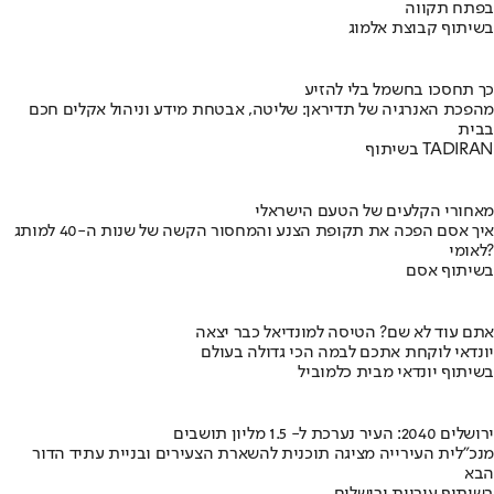
בפתח תקווה
בשיתוף קבוצת אלמוג
כך תחסכו בחשמל בלי להזיע
מהפכת האנרגיה של תדיראן: שליטה, אבטחת מידע וניהול אקלים חכם
בבית
בשיתוף TADIRAN
מאחורי הקלעים של הטעם הישראלי
איך אסם הפכה את תקופת הצנע והמחסור הקשה של שנות ה-40 למותג
לאומי?
בשיתוף אסם
אתם עוד לא שם? הטיסה למונדיאל כבר יצאה
יונדאי לוקחת אתכם לבמה הכי גדולה בעולם
בשיתוף יונדאי מבית כלמוביל
ירושלים 2040: העיר נערכת ל- 1.5 מליון תושבים
מנכ"לית העירייה מציגה תוכנית להשארת הצעירים ובניית עתיד הדור
הבא