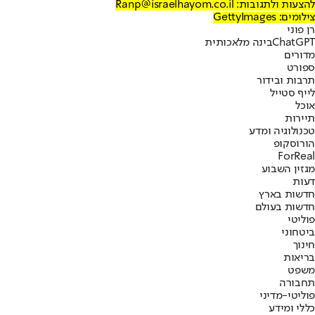
להצעות ולתגובות: Ranp@israelhayom.co.il
צילומים: GettyImages
רן פוני
ChatGPT
בינה מלאכותית
מדורים
ספורט
תרבות ובידור
לייף סטייל
אוכל
תיירות
טכנולוגיה ומדע
הורוסקופ
ForReal
מגזין השבוע
דעות
חדשות בארץ
חדשות בעולם
פוליטי
ביטחוני
חינוך
בריאות
משפט
תחבורה
פוליטי-מדיני
כללי ומידע