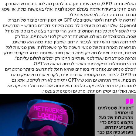
המלאכותית GPT3, נראה שזהו זמן טוב להבין מה למדנו בחודש האחרון.
האם חזינו ברעידת אדמה בעולם הטכנולוגיה, אולי באנושות כולה, או שמא
מדובר בתזוזה קלה, לא משמעותית?
"תרשה לי לפתוח ולומר שסביב צ'ט GPT יש המון יחסי ציבור של חברת
OpenAI, שלפי הערכות עולים לה כמה מיליוני דולרים בחודש - הנדרשים
כדי להפעיל את כל כוח המחשוב הזה. הרי מדובר בצ'ט שמבוסס על מודל
שפה, מהמוצלחים בעולם, שהשתחרר לשוק לפני כשנתיים, אבל רק
לאחרונה הפך נגיש יותר לציבור הרחב, שמבין כעת כמה הוא מרשים.
הגרסאות האחרונות של מנועי השפה כל כך משוכללות, שהן מגיעות לכל
שירות, תוכנה ואפילו משחק מחשב. אין ספק שאנחנו כרגע בנקודת זינוק,
ונראה כאן דברים שעד לפני שנתיים היינו רק יכולים לחלום עליהם".
כרגע מתחילות ספקולציות באשר לגרסה הבאה של GPT.
"וכולם מנחשים. אנחנו די בטוחים שהיא תוכל להתחשב ביותר פרמטרים
מ־GPT3, לעבוד עם טקסטים ארוכים יותר, לקרוא אותם ולהפיק מהם
תובנות. אחד הניחושים הוא ש־GPT4 יתייחס לא רק לטקסט, אלא גם
לתמונות, לווידאו ולמוזיקה. כלומר, הוא יחווה את דעתו על המוזיקה של
באך, ואולי גם יפיק תמונות, סרטים ומנגינות בעצמו.