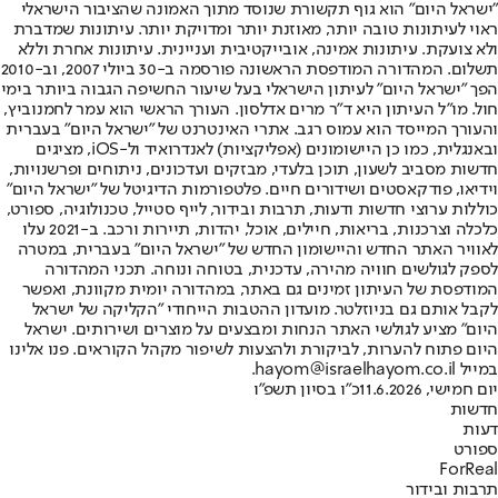
"ישראל היום" הוא גוף תקשורת שנוסד מתוך האמונה שהציבור הישראלי
ראוי לעיתונות טובה יותר, מאוזנת יותר ומדויקת יותר. עיתונות שמדברת
ולא צועקת. עיתונות אמינה, אובייקטיבית ועניינית. עיתונות אחרת וללא
תשלום. המהדורה המודפסת הראשונה פורסמה ב-30 ביולי 2007, וב-2010
הפך "ישראל היום" לעיתון הישראלי בעל שיעור החשיפה הגבוה ביותר בימי
חול. מו"ל העיתון היא ד"ר מרים אדלסון. העורך הראשי הוא עמר לחמנוביץ,
והעורך המייסד הוא עמוס רגב. אתרי האינטרנט של "ישראל היום" בעברית
ובאנגלית, כמו כן היישומונים (אפליקציות) לאנדרואיד ול-iOS, מציגים
חדשות מסביב לשעון, תוכן בלעדי, מבזקים ועדכונים, ניתוחים ופרשנויות,
וידיאו, פודקאסטים ושידורים חיים. פלטפורמות הדיגיטל של "ישראל היום"
כוללות ערוצי חדשות ודעות, תרבות ובידור, לייף סטייל, טכנולוגיה, ספורט,
כלכלה וצרכנות, בריאות, חיילים, אוכל, יהדות, תיירות ורכב. ב-2021 עלו
לאוויר האתר החדש והיישומון החדש של "ישראל היום" בעברית, במטרה
לספק לגולשים חוויה מהירה, עדכנית, בטוחה ונוחה. תכני המהדורה
המודפסת של העיתון זמינים גם באתר, במהדורה יומית מקוונת, ואפשר
לקבל אותם גם בניוזלטר. מועדון ההטבות הייחודי "הקליקה של ישראל
היום" מציע לגולשי האתר הנחות ומבצעים על מוצרים ושירותים. ישראל
היום פתוח להערות, לביקורת ולהצעות לשיפור מקהל הקוראים. פנו אלינו
במייל hayom@israelhayom.co.il.
יום חמישי, 11.6.2026
כ"ו בסיון תשפ"ו
חדשות
דעות
ספורט
ForReal
תרבות ובידור