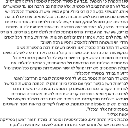
שנן מספרת כי המפעל עובד עם משרד הכלכלה שמממן חלק מהקורסים,
אבל לא רק שהתקציב לא מספיק, אלא שלוקח גם הרבה זמן עד שמאשרים
אותו. "הגשתי בקשה לקורס ביולי, ורק עכשיו אישרו. במשרד הכלכלה יש
אנשים טובים שרוצים לעשות עבודה טובה, אבל פתאום עוצרים להם את
התקציב. לנו, כמפעל עסקי, מאוד קשה להיות תלויים בזה. אנחנו צריכים
עובדים עכשיו, לא בעוד ארבעה חודשים. מי שעוד מסייעת לנו זו עמותת
צורים, שעושה פה עבודת קודש ונותנת מלגות לתלמידים בקורסים. הקורס
לא עולה להם כסף. אנחנו נותנים להם הסעות, ארוחות, ביגוד, הכל. לאדם
חרדי יש משפחה גדולה להאכיל, והסיוע הזה חשוב".
ממשרד התחבורה נמסר: "אנו רואים חשיבות רבה בהכשרת נשים
במקצועות הרכב והנהיגה. משרדנו קיבל בברכה את היוזמה לשילוב נשים
חרדיות כמורות נהיגה. אגף הרישוי ביקש לקבל באופן מרוכז את כל
המסמכים הרלוונטיים הנדרשים של המועמדות, בהתאם לנהלים. עם
קבלת המסמכים משרדנו פועל לאישור המועמדות מוקדם ככל הניתן מול
זרוע העבודה במשרד הכלכלה".
ממשרד הבריאות נמסר בנוגע לקורס שיננות לגברים חרדים: "האגף
לבריאות השן בקשר רציף עם מרכז כיוון ונותן לו הכוונה בהגשת הבקשה
לפתיחת הקורס המדובר, ומשום כך תמוהה הטענה כי המשרד גורם
לעיכוב. האגף סייע בפתיחת קורס שינניות לנשים מהחברה החרדית
שנמצא בשלבים מתקדמים. אנו רואים חשיבות רבה בשילוב מקצועי של
גברים ונשים מאוכלוסיות מגוונות, שיפעלו לקידום בריאות הפה והשיניים
באוכלוסיות אלה ובכלל".
יפעת ארליך
כתבת מגזין ותחקירים, פובליציסטית וסופרת. בעלת תואר ראשון בפיזיקה
ובמחשבת ישראל, ותואר שני ביהדות זמננו. לשעבר עיתונאית ב"מקור