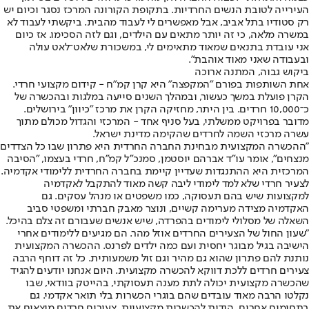
העירייה לטובת הנשים החרדיות. בתקופת הקורונה המרכז נסגר וכיום יש
רק סטודיו בתל אביב, אבל מאפשרים לי לעבוד מהבית. ביקשתי לעבוד לא
במשרה מלאה, כי זה יותר מתאים עם הילדים, וגם לזה הסכימו. אז כיום
אני עובדת בתנאים שמאוד מתאימים לי, במשכורת שלאט־לאט עולה
ובעבודה שאני מאוד אוהבת".
ביקוש גבוה, המתנה ארוכה
אחת השותפות בפורם "המקפצה" היא קרן קמ"ח - קידום מקצועי חרדי.
הקרן פועלת במשך כעשור, ובמהלך השנים סייעה במלגות ובהכשרה של
כ־10,000 חרדים. בין היתר, מחזיקה הקרן את מרכז "כיוון" בירושלים.
מדובר בפרויקט ממשלתי, בעל סניף אחד - המרכזי והגדול מכולם מתוך
עשרה מרכזי השמה לחרדים שהקימה מדינת ישראל.
"ההכשרה המקצועית מבחינת החברה החרדית היא פתרון שבו כל הצדדים
מנצחים", אומר עו"ד אברהם יוסטמן, סמנכ"ל קמ"ח, חרדי בעצמו, "הסיבה
המרכזית היא ההתנגדות שעדיין קיימת בחברה החרדית ללימודי אקדמיה.
לצעיר חרדי שלא למד לימודי ליבה קשה מאוד להתקבל לאקדמיה
למקצועות שיש בהם תעסוקה, כמו משפטים או מנהל עסקים. גם
האקדמיה מצידה מערימה קשיים, ונוצר מאבק חברתי ומשפטי סביב
השאלה של מסלולי לימודים בהפרדה, שיש אנשים שעבורם זה צלם בהיכל.
"שעון החול של הצעירים החרדים אוזל מהר. הם מגיעים ללימודים אחרי
הישיבה בגיל מבוגר יחסית ועם כמה ילדים לפרנס. ההכשרה המקצועית
נותנת להם פתרון שהוא גם מהיר וגם זול משמעותית. כל זה דוחף הרבה
צעירים חרדים ללכת דווקא להכשרה מקצועית. היום אנחנו יודעים להגיד
שהכשרה מקצועית יכולה לתת מענה תעסוקתי, בהייטק בוודאי, שבו
נקלטו הרבה מאוד עובדים שהם בוגרי הכשרות בלי תואר אקדמי. גם
בתחומים אחרים, הודות להכשרות מקצועיות, צעירים חרדים מוצאים את