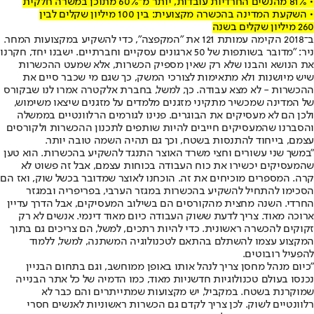
• 81% מהנשים החרדיות עובדות, יותר מ־60% מתוכן במשרה חלקית
• השקעת המדינה בהכשרה מקצועית: בין 100 מיליון שקלים לבין
260 מיליון שקלים בשנה
ב־2018 הקימה עמותת 121 את "המקפצה", כדי להשקיע במקצועות המחר.
ניר: "מדובר בשותפות של 50 ארגונים עסקיים וחברתיים. ישבנו יחד, חקרנו
את הנושא והבנו שלא רק שאין מספיק הכשרות, אלא שמעט ההכשרות
שיש מיושנות ולא מתאימות לצורכי המשק, כך שגם מי שכבר סיים את
ההכשרות - לא מצא עבודה. כך, למשל, בחברת אלקטרה אמרו לנו שבקורס
של המדינה שמכשיר מתקיני מזגנים מלמדים על מזגנים שיצאו משימוש,
ולכן הם לא מעסיקים את הבוגרים. פנינו לגורמים הרלוונטיים בממשלה
והסברנו שהמעסיקים חייבים להיות שותפים לתכנון ההכשרות ולקורסים
עצמם, בייחוד להתנסות בשטח, וכך גם תהיה השמה טובה יותר.
"במשך שני עשורים וחצי משרד האוצר התנגד להשקיע בהכשרות. הוא טען
שהמעסיקים יכשירו את כוח העבודה בכוחות עצמם, אבל זה פשוט לא
קרה. המספרים מוכיחים את זה. הוכחנו לאוצר שמדובר בכשל שוק, ואז הם
הסכימו להתחיל להשקיע בהכשרות במגזר הערבי, בפריפריה ובמגזר
החרדי. השנה מחצית מהקורסים הם בשילוב המעסיקים, אבל הדרך עדיין
ארוכה מאוד. צריך לדעת ששוק העבודה כיום מאוד דינמי. אנשים לא רק
זקוקים להכשרה ראשונית. כדי להיות רתכים, למשל, הם צריכים גם בתוך
המקצוע עצמו להשתלם בהתאם לטכנולוגיה המשתנה, למשל, ללמוד
להפעיל רובוטים.
"כיום מנהל מחסן צריך לנהל אותו באופן ממוחשב, וגם בתחום הבניין
נכנסו בעולם טכנולוגיות חדשניות מאוד, כמו הדמיה של כל אתר הבנייה
שמוקרנת בשטח. במקביל, יש מקצועות שמתייתרים והם כבר לא
רלוונטיים לשוק. לכן צריך לקדם גם הכשרות ראשוניות לאנשים חסרי