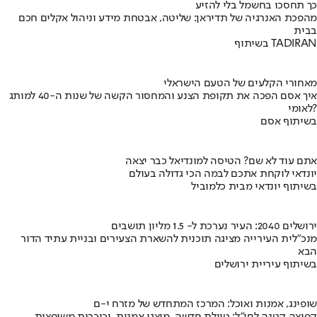
כך תחסכו בחשמל בלי להזיע
מהפכת האנרגיה של תדיראן: שליטה, אבטחת מידע וניהול אקלים חכם
בבית
בשיתוף TADIRAN
מאחורי הקלעים של הטעם הישראלי
איך אסם הפכה את תקופת הצנע והמחסור הקשה של שנות ה-40 למותג
לאומי?
בשיתוף אסם
אתם עוד לא שם? הטיסה למונדיאל כבר יצאה
יונדאי לוקחת אתכם לבמה הכי גדולה בעולם
בשיתוף יונדאי מבית כלמוביל
ירושלים 2040: העיר נערכת ל- 1.5 מליון תושבים
מנכ"לית העירייה מציגה תוכנית להשארת הצעירים ובניית עתיד הדור
הבא
בשיתוף עיריית ירושלים
שופינג, אמנות ואוכל: המרכז המתחדש של מזרח י-ם