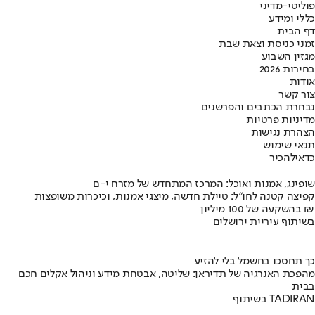
פוליטי-מדיני
כללי ומידע
דף הבית
זמני כניסת וצאת שבת
מגזין השבוע
בחירות 2026
אודות
צור קשר
נבחרת הכתבים והפרשנים
מדיניות פרטיות
הצהרת נגישות
תנאי שימוש
כדאי
להכיר
שופינג, אמנות ואוכל: המרכז המתחדש של מזרח י-ם
קפיצה קטנה לחו"ל: טיילת חדשה, מיצגי אמנות, וכיכרות משופצות
בהשקעה של 100 מיליון ₪
בשיתוף עיריית ירושלים
כך תחסכו בחשמל בלי להזיע
מהפכת האנרגיה של תדיראן: שליטה, אבטחת מידע וניהול אקלים חכם
בבית
בשיתוף TADIRAN