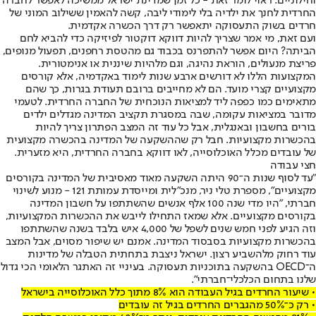
וחילוניים. ראוי לומר זאת - כל זמן שמדינת ישראל ממשיכה לאפשר לחברה
החרדית לחנך את ילדיה בלי לימודי ליבה, קשה להאמין ששילוב המוני של
חרדים בשוק התעסוקה יתאפשר רק דרך הכשרה אקדמית.
ועם זאת, מי אמר שצריך להיות דווקא דוקטור לפיזיקה כדי להביא לחם
הביתה? היום אפשר להתפרנס בכבוד גם מהטסת רחפנים, תפעול מנופים,
פריצת מנעולים, הוראת נהיגה, וגם מלהיות שיננית או אנימטורית.
המקצועות הללו לא דורשים ארבע שנות לימוד באקדמיה, אלא קורסים
מקצועיים קצרי מועד. הם לא מחייבים ברובם תעודת בגרות, כך שהם
מתאימים כמו כפפה ליד למציאות הנוכחית של החברה החרדית. לטעמי
מדובר במציאות עקומה, שבה במסגרת תקציב המדינה מגדלים ילדים
בורים בחשבון ובאנגלית, אבל כל עוד זה המצב הפתרון צריך להיות
בהכשרות מקצועיות. חבל רק שההשקעה של המדינה בהכשרה מקצועית
של עובדים מכלל האוכלוסייה, לאו דווקא בחברה החרדית, היא מזערית.
חצי עבודה
"עד לסוף שנות ה־90 היתה השקעה מאוד מאסיבית של המדינה בקורסים
מקצועיים", מספרת טלי ניר, מנכ"לית ומייסדת עמותת 121 - מנוע לשינוי
חברתי, "היו מדי שנה 100 אלף אנשים שהשתתפו על חשבון המדינה
בקורסים מקצועיים. אלא שמאז התחילו לייבש את ההכשרות המקצועיות,
וזה הגיע לפני חמש שנים לשפל של 4,000 איש בלבד בשנה שהשתתפו
בהכשרות מקצועיות בסבסוד המדינה. אמנם יש שיפור מסוים, אבל המצב
עוד רחוק מלהשביע רצון. ישראל ניצבת בתחתית הטבלה של מדינות
ה־OECD בהשקעה בתוכניות תעסוקה. בעיניי זה האתגר הלאומי הכי גדול
שלנו בתחום הכלכלי־חברתי".
• שיעור החרדים בגיל העבודה הוא 8% מתוך כלל האוכלוסייה בישראל
• רק כ־50% מהגברים החרדים בגיל זה עובדים