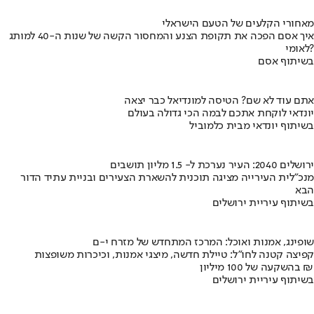
מאחורי הקלעים של הטעם הישראלי
איך אסם הפכה את תקופת הצנע והמחסור הקשה של שנות ה-40 למותג
לאומי?
בשיתוף אסם
אתם עוד לא שם? הטיסה למונדיאל כבר יצאה
יונדאי לוקחת אתכם לבמה הכי גדולה בעולם
בשיתוף יונדאי מבית כלמוביל
ירושלים 2040: העיר נערכת ל- 1.5 מליון תושבים
מנכ"לית העירייה מציגה תוכנית להשארת הצעירים ובניית עתיד הדור
הבא
בשיתוף עיריית ירושלים
שופינג, אמנות ואוכל: המרכז המתחדש של מזרח י-ם
קפיצה קטנה לחו"ל: טיילת חדשה, מיצגי אמנות, וכיכרות משופצות
בהשקעה של 100 מיליון ₪
בשיתוף עיריית ירושלים