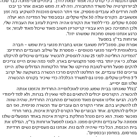
ושם התבשרה כי קורס כזה אמור לצאת לדרך. "בינתיים אני מחכה כבר שנה
לביורוקרטיה של משרד התחבורה, וזה לא זז. ממש מבאס. אחר כך יבכו
למה חרדים לא עובדים מספיק. אני ויתר הנשים מוכנות להשקיע בזה זמן
ומשאבים. הקורס עולה 30 אלף שקלים, ובסבסוד של המדינה הוא יעלה
9,000 שקלים. כדי ללמוד את הקורס אהיה חייבת לעזוב את העבודה שלי,
ולכן התמיכה כאן היא עבורי קריטריון חשוב מאוד שיכול מאוד לעזור, אז
כרגע אנחנו פשוט מחכות שמשהו יזוז".
ארוחות בד"ץ במפעל
אפרת שנן, סמנכ"לית משאבי אנוש בחברת מנועי בית שמש - חברה
בינלאומית לייצור מנועי מטוסים - מספרת על שילוב העובדים החרדים:
"המדינה החליטה לפני 25 שנה להפסיק להכשיר עובדים שיכולים להיקלט
אצלנו, כי אין יותר בתי ספר מקצועיים בארץ. לפני כמה שנים היינו צריכים
להקים מפעל חדש לטובת פרויקט של אחד הלקוחות הגדולים שלנו. היינו
צריכים 150 עובדים, אז החלטנו להקים מרכז הכשרה בהשקעה של קרוב
ל־3 מיליון שקלים. פנינו גם למשרד הכלכלה כדי שיכיר בקורס ההכשרה
שלנו וגם יסייע.
"בגלל שאנחנו בבית שמש, פנינו לאוכלוסייה החרדית והזמנו אותה
להכשרה. הקורסים יכולים להתאים גם למי שאין לו בגרות, ולא למד לימודי
ליבה. הגיעו אלינו אנשים מאוד מוכשרים מהחברה החרדית, שהיה שווה
לנו להשקיע בהם. אחרי הקורס הם עוברים עוד הכשרה פנימית, ואז הם
יכולים להתקדם. אחד הבוגרים של הקורס לבקרת איכות, בחור חרדי
מוכשר מאוד, הוא כיום מנהל מחלקת ביקורת איכות באחד המפעלים שלנו
וממונה על עובדים ותיקים ממנו. הבאנו למפעל ארוחות בד"ץ, הגדלנו את
בית הכנסת, הכל כדי שיהיה להם נוח. אנחנו גם מעסיקים נשים חרדיות
בפרסום, במחסן ובכספים".