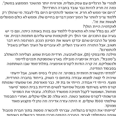
לגמרי על הרגליים עם עסק מצליח, ומרוויח יותר מהשכר הממוצע במשק".
כמה זה חריג להיות גבר עובד בחברה החרדית?
"היום אני ממש לא חריג. אי אפשר להתקיים היום בלי לעבוד. מי שהולך רק
ללמוד צריך לוותר על המון־המון דברים בחיים שלו, וממש לא כולם מסוגלים
לעשות את זה".
לאקדמיה היית הולך?
"לא. גם בגלל שזה לא מתאים לי ללמוד עם בנות באותה כיתה, וגם כי יש
בעיה עם התכנים. אני הולך רק למקומות שיש עליהם חותמת רבנית. אני
סומך על הרבנים שהם יבדקו ויעשו את הסינון הנכון. הפרנסה היא דבר
חשוב, אבל התורה היא ערך העליון. לא עוברים על הערך העליון בשביל
להתפרנס".
מילכה סדובסקי (25), אם לארבעה, חרדית מבית שמש, הצליחה להשתלב
ב"סנובול", חברת אנימציה מובילה בארץ שמספקת תכנים לדיסני
ולנטפליקס. זה קרה הודות לקורס אנימציה בתלת־ממד שבו השתתפה
בסבסוד המדינה.
"למדתי תקשורת חזותית בסמינר. זה נתן לי בסיס חשוב, אבל ידעתי
שיהיה לי קשה למצוא עבודה בתחום כי השוק, בייחוד בחברה החרדית,
מוצף. הייתי די אבודה. הייתי אז בת 19, כבר מאורסת, ואז שמעתי שנפתח
קורס חדש בשיתוף סנובול שמיועד לנשים חרדיות בבית הספר 'סיעור
מוחות', ושאפשר לקבל תמיכה ממשרד הכלכלה. עזבתי את הסמינר
ונרשמתי לקורס שנמשך כשנה. הוא עולה 20 אלף שקלים, ואחרי הסבסוד
שילמתי 7000 שקלים. זו היתה עזרה אדירה וזה נתן לי מקצוע מאוד
ממוקד.
"סיימתי את הקורס בהצלחה, עברתי להכשרה נוספת בתוך חברת סנובול
עצמה והתחלתי לעבוד. החברה הקימה מרכז מיוחד בירושלים בשיתוף