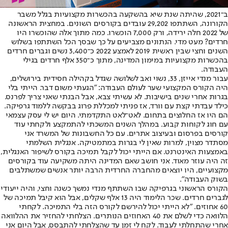
ב־2021, שהיתה שנת שיא בהשקעה בהכשרות מקצועיות בגלל משבר
הקורונה, השתתפו 29,202 עובדים בקורסים השונים. במחצית הראשונה
של 2022 חלה ירידה, ורק 7,000 הוכשרו. כמה מתוך אלה שהוכשרו היו
חרדים? מעט מדי. הנתונים מצביעים על כך שבסך הכל השתתפו בשלוש
השנים וחצי שבין ראשית 2019 לאמצע 2022 כ־3,400 נשים וגברים חרדים
בהכשרות מקצועיות במימון המדינה, מתוך כ־350 אלף חרדים בגילי
העבודה.
עבור מנדי אייזן, 33, נשוי ואב לשלושה שגדל בקהילה חסידית בירושלים,
היה הקורס המקצועי שער לעולם העבודה: "הגעתי משום דבר. הייתי בלי
בגרות אחרי שנים בישיבות. לא עשיתי צבא, אבל הבנתי שאני צריך לפרנס.
כילד עבדתי קצת עם וורד, אז פניתי למכללת פרוג בבקשה ללמוד גרפיקה.
הם היו אז החלוצים בתחום. לאט־לאט התקדמתי. היום יש לי עסק עצמאי
עם חוג לקוחות קבוע. במהלך השנים המשכתי להתמקצע ולקחתי עוד
קורסים בפרסום ובעיצוב אתרים. עם כל החשבונות של המשרד אני
מסתדר מצוין, למרות שאין לי בגרות במתמטיקה. אנגלית השלמתי
באמצעות האינטרנט. אם הייתי יכול לקבל תמיכה בקורס לשיפור האנגלית,
זה היה עוזר מאוד. אני חושב שאם המדינה היתה משקיעה עוד בקורסים
מקצועיים, היו יוצאים מהחברה החרדית הרבה יותר אנשים שמשתלבים
בשוק העבודה".
הקורס הראשוני בגרפיקה שבו השתתף מנדי נמשך כשנה וחצי, והיה ייעודי
לגברים חרדים. שכר הלימוד היה 13 אלף שקלים, אבל הוא קיבל תמיכה של
60 אחוזים. "לא הייתי יכול להירשם לקורס הזה בלי התמיכה. לקחתי
הלוואה כדי לשלם את 40 האחוזים הנותרים. הצלחתי להחזיר את ההלוואה
אחרי שהתחלתי לעבוד. לקח לי זמן עד שהצלחתי להתבסס, אבל היום אני