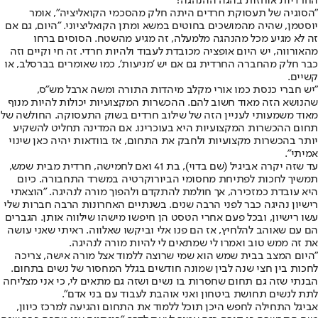
החרדיות אוחזות בהגה ההנהגה?
"הסוגיה של תעסוקת חרדים היתה חלק מהסכמי הקואליציה", אומר
יוסטמן, שהיה מהמושכים בחוטים במשא ומתן הקואליציוני. "היום, גם אם
זה לא מגיע מכל מהנהגה מלמעלה, זה מגיע מהשטח. הסוסים ברחו
מהאורווה, יש היום אופציה מכובדת לעבוד ולהיות חרדי. זה חי וקיים וזה
כבר חלק מהחברה החרדית גם אם יש 'מניעות', כמו שאומרים בברסלב, או
קשיים.
"יש חברי כנסת כמו אורי מקלב מיהדות התורה ומשה ארבל מש"ס,
שהנושא הזה מאוד חשוב להם. ההכשרות המקצועיות יכולות להיות מנוף
מאוד משמעותי לעניין הזה של שילוב חרדים בשוק התעסוקה. החולשה של
תחום ההכשרות המקצועיות היא בעוכרינו. אם המדינה תחליט להשקיע
יותר בהכשרות מקצועיות ולחבק את התחום, אז בוודאות יהיה כאן שינוי
אמיתי".
עד שזה יקרה אביגיל (שם בדוי), בת 41 ואם לחמישה, חרדית מבית שמש,
תמשיך לחכות לפתיחת מחסומי הביורוקרטיה במשרד התחבורה. כיום
היא עובדת כמזכירה, אך חולמת להתקדם ולהפוך מורה לנהיגה. "הוצאתי
רישיון נהיגה כבר לפני הרבה שנים. בשנתיים האחרונות הרבה חברות שלי
עשו רישיון, ובכל פעם אחרי הטסט הן חיפשו מישהו שילווה אותן. הגברים
הם עם שאוהב להלחיץ, אז הם פנו אלי וביקשו שאלווה. ראיתי שאני עושה
את זה ממש טוב ואמרו לי שמתאים לי להיות מורה לנהיגה.
"היום המצב בבית שמש הוא שמי שרוצה ללמוד אצל מורה אישה, צריכה
לחכות בין חצי שנה לבין שמונה חודשים בגלל המחסור של נשים בתחום.
הבנתי שזה גם תחום שחסרות בו נשים ושזה גם מתאים לי, כי אני מצליחה
לתת לנשים תחושת ביטחון ואני אוהבת לעבוד עם בני אדם".
אביגל התחילה לחפש היכן תוכל ללמוד את התחום והגיעה למרכז כיוון,