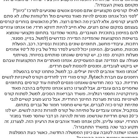
מקומם בשוק העבודה".
לאילו קורסים מקצועיים אתם מפנים אנשים שמגיעים למרכז "כיוון"?
"לפני הכל אנחנו מנסים להיות מאוד גמישים מול הלקוחות שלנו. לא סתם
להציע קורסים, אלא להבין מה האדם רוצה. חלק מהאנשים בוחרים קורסים
בעצמם במקום שהם רוצים, שלא חייב להיות דווקא חרדי, ואז אנחנו עוזרים
להם במימון בתוכנית השוברים, בתנאי שמדובר בתחום מקצועי שנמצא
ברשימת המקצועות שהמדינה הגדירה כנדרשים (למשל, בניין, מסגור,
רתכות, עיבודי מחשב, תחומים שונים בתכנות ובסייבר, רכב, הפעלת
מכונות, מחשבים). המימון יכול להגיע לסדר גודל של בין 70 ל־90 אחוזים
מעלות הקורס. כמו כן, יש קורסים שאנחנו פותחים במיוחד, בשיתוף
פעולה עם המדינה ועם המעסיקים. אנחנו מאתרים את המקצועות שבהם
יש ביקוש לעובדים, ומנסים להפנות לשם חרדים.
"אנחנו מאוד אוהבים להיות יעילים. כך, למשל, פתחנו קורס בהפעלת
רחפנים עם חברת flytech, קורס מורי דרך לחרדים וקורס לשינניות לנשים
חרדיות. כבר כמה חודשים שאנחנו מנסים לפתוח עוד קורסים בתחומים
שחסרים בהם עובדים, אבל לצערנו כרגע אנחנו נתקלים בהרבה מאוד
ביורוקרטיה וחסמי רגולציה. משרד הבריאות הסכים, למשל, לפתוח קורס
לשינניות בוגרות מערכת החינוך החרדית, אבל כרגע מציב קשיים לגבי
פתיחת קורס כזה לגברים, אף שיש מחסור חמור של גברים בתחום.
במקביל, אנחנו עובדים על פתיחה של קורס למורות נהיגה לנשים. יש לנו
כ־20 נשים חרדיות שנרשמו. מורות לנהיגה הן דבר שחסר מאוד במגזר
החרדי, יעופו עליהן, ולכן אנחנו מאוד אוהבים את הרעיון הזה. לצערנו, זה
תקוע כבר שנה במשרד התחבורה".
משהו ישתנה לטובה עם כינון הממשלה החדשה, כאשר כעת המפלגות