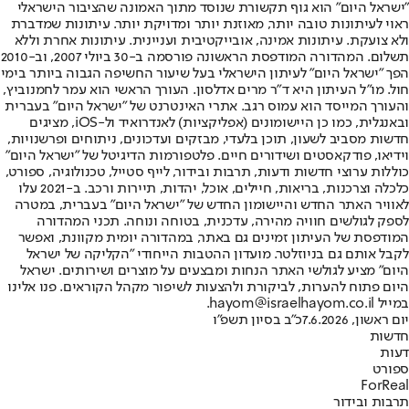
"ישראל היום" הוא גוף תקשורת שנוסד מתוך האמונה שהציבור הישראלי
ראוי לעיתונות טובה יותר, מאוזנת יותר ומדויקת יותר. עיתונות שמדברת
ולא צועקת. עיתונות אמינה, אובייקטיבית ועניינית. עיתונות אחרת וללא
תשלום. המהדורה המודפסת הראשונה פורסמה ב-30 ביולי 2007, וב-2010
הפך "ישראל היום" לעיתון הישראלי בעל שיעור החשיפה הגבוה ביותר בימי
חול. מו"ל העיתון היא ד"ר מרים אדלסון. העורך הראשי הוא עמר לחמנוביץ,
והעורך המייסד הוא עמוס רגב. אתרי האינטרנט של "ישראל היום" בעברית
ובאנגלית, כמו כן היישומונים (אפליקציות) לאנדרואיד ול-iOS, מציגים
חדשות מסביב לשעון, תוכן בלעדי, מבזקים ועדכונים, ניתוחים ופרשנויות,
וידיאו, פודקאסטים ושידורים חיים. פלטפורמות הדיגיטל של "ישראל היום"
כוללות ערוצי חדשות ודעות, תרבות ובידור, לייף סטייל, טכנולוגיה, ספורט,
כלכלה וצרכנות, בריאות, חיילים, אוכל, יהדות, תיירות ורכב. ב-2021 עלו
לאוויר האתר החדש והיישומון החדש של "ישראל היום" בעברית, במטרה
לספק לגולשים חוויה מהירה, עדכנית, בטוחה ונוחה. תכני המהדורה
המודפסת של העיתון זמינים גם באתר, במהדורה יומית מקוונת, ואפשר
לקבל אותם גם בניוזלטר. מועדון ההטבות הייחודי "הקליקה של ישראל
היום" מציע לגולשי האתר הנחות ומבצעים על מוצרים ושירותים. ישראל
היום פתוח להערות, לביקורת ולהצעות לשיפור מקהל הקוראים. פנו אלינו
במייל hayom@israelhayom.co.il.
יום ראשון, 7.6.2026
כ"ב בסיון תשפ"ו
חדשות
דעות
ספורט
ForReal
תרבות ובידור