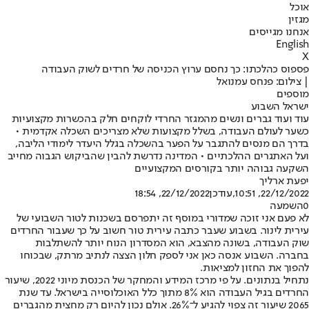
אוכל
מגזין
אנחנו מגייסים
English
X
פספוס כהלכתו: כך נחסם ערוץ הכניסה של חרדים לשוק העבודה
| צילום: פנחס עמנואל
מוספים
ישראל השבוע
עוד ועוד גברים ונשים מהמגזר החרדי לוקחים חלק בהכשרות מקצועיות
כשער לעולם העבודה, בשלל מקצועות שלא מצריכים השכלה אקדמית •
בדרך הם מנסים להתגבר על הפער בהשכלה בגלל היעדר לימודי הליבה,
ועל האתגרים ההלכתיים • המדינה נדרשת להבין שהביקוש הגבוה מחייב
השקעה גבוהה יותר בקורסים המקצועיים
יפעת ארליך
22/12/2022, 10:51
,עודכן
22/12/2022, 18:54
0
השמעה
לא פעם אני זוכה שמדורי במוסף זה יתפרסם בשכנות לטור השבועי של
עירית לינור. בשבוע שעבר כתבה עירית טור חשוב על כך שעבור החרדים
שוק העבודה, בשונה מהצבא, הוא המסדרון הנוח יותר להשתלבות
בחברה. השבוע אנסה כאן אני לספק חלון הצצה לנתיב מרתק, שבכוחו
להפוך את החזון למציאות.
נתחיל בנתונים. על פי מרכז המידע והמחקר של הכנסת מיוני 2022, שיעור
החרדים בגיל העבודה הוא 8% מתוך כלל האוכלוסייה בישראל. עד שנת
2065 שיעור זה צפוי להגיע ל־26%. אולם נכון להיום רק מחצית מהגברים