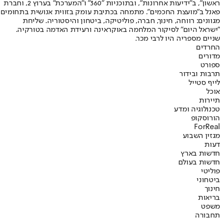
ראשון", ב"ידיעות אחרונות", ובתוכניות "360" ו"המערכת" בערוץ 2, וחברת
פאנל ב"מועצת החכמים". מתמחה בכתיבת עומק בזווית אנושית בתחומים
מגוונים: רווחה, חינוך, חברה, פוליטיקה, ביטחון והיסטוריה. שליחת
"ישראל היום" לסיקור המלחמה באוקראינה ורעידת האדמה בטורקיה.
שניים מספריה היו לרבי מכר.
החרדים
מדורים
ספורט
תרבות ובידור
לייף סטייל
אוכל
תיירות
טכנולוגיה ומדע
הורוסקופ
ForReal
מגזין השבוע
דעות
חדשות בארץ
חדשות בעולם
פוליטי
ביטחוני
חינוך
בריאות
משפט
תחבורה