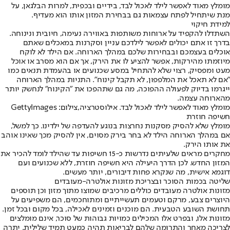
מומלץ מאוד לאפשר לילד לאכול לבד, בידיים ובכפית, למרות הבלגאן, על
מנת שיתחיל לפתח עצמאות גם בבחירת המזון אותו הוא מעדיף.
למידת חיקוי
השתדלו להקפיד על ארוחות משותפות באווירה נעימה, חיובית ונינוחה.
בדרך זו אתם יכולים לאפשר לילדכם עניין וסקרנות במאכלים שאתם
אוכלים בעצמכם ובבחירות שלכם במהלך הארוחה. אם הילד לא לוקח
מיוזמתו מהירקות, אפשר להציע לו את הירק, אך אם הוא מסרב או אוכל
מעט ומפסיק, רצוי שלא להתחיל במסע שכנועים או בהעמדת תנאים כמו
"אם לא תאכל את המלפפון, לא תקבל קינוח". התניות במהלך הארוחה
ייגרמו בדיוק לפעולה ההפוכה, מה גם שתהפכו את "הקינוח" לנחשק יותר
מהארוחה עצמה.
מומלץ מאוד לאפשר לילד לאכול לבד. אילוסטרציה,צילום: GettyImages
חשיפה חוזרת
מומלץ שלא להסיק מסקנות נחרצות בנוגע להעדפה של ילדינו. כך למשל,
אם במהלך הארוחה הילד לא בחר בירק מסוים, אין להסיק מכך שאינו אוהב
את אותו הירק.
מחקרים מראים שלעיתים נדרשות כ-15 חשיפות עד שהילד לומד להכיר את
המזון החדש. לכן הדרך היעילה היא חשיפה חוזרת, ללא שכנועים ועם
דוגמא אישית, מה שנקרא פחות דיבורים, יותר מעשים.
שליטה בכמות הסוכר ובצריכת מזונות אולטרה-מעובדים
מזונות אולטרה מעובדים כוללים מרכיבים שמוצו מתוך מזון וכן תוספים
היוצרים צבע, מרקם וטעמים תעשייתיים ומתוחכמים, הם משפיעים על
תחושת השובע הטבעית. הם מוכנים וזמינים לאכילה, בכל מקום ובכל זמן.
מזונות אלו, ובפרט אלו המכילים כמויות גבוהות של סוכר, אינם מומלצים
לצריכה מאחר והתרומה שלהם לבריאות תהיה כמעט תמיד שלילית. יתרה