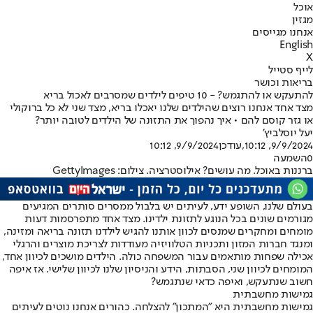
אוכל
מגזין
אנחנו מגייסים
English
X
לייף סטייל
בריאות וכושר
להתעקש או להתגמש? - 10 טיפים לילדים שמסרבים לאכול בריא
מצד אחד אנחנו רוצים שהילדים שלנו יאכלו בריא, מצד שני לא כל ברוקולי
או גזר קוסם להם • איך נהפוך את התזונה של הילדים לטובה יותר?
יעל יוסלביץ'
9/9/2024, 10:12
,עודכן
9/9/2024, 10:12
0
השמעה
ברננות באוכל. מה עושים? אילוסטרציה. צילום: GettyImages
בעולם שלנו, השופע ידע, לעיתים יש בלבול ממסרים סותרים המגיעים
מגורמים שונים בכל הנוגע לתזונת ילדינו. מצד אחד מתפרסמות דעות
מומחים ומחקרים שמנסים לכוון אותנו להגיש לילדנו תזונה בריאה ומזינה,
ומנגד חברות המזון ותכניות הטלוויזיה מעודדות לצריכת מוצרים והרגלי
אכילה שפחות מותאמים עבור המשפחה כולה. הילדים מושכים לכיוון אחד,
המומחים לכיוון שני, הסבתות, הידע והניסיון שלנו לכיוון שלישי. אז איפה
חשוב שנתעקש, ואיפה כדאי שנתגמש?
גמישות מחשבתית
גמישות מחשבתית היא "המתכון" להצלחה. כהורים אנחנו נוטים לעיתים