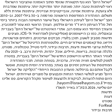
"ישראל היום" הוא גוף תקשורת שנוסד מתוך האמונה שהציבור הישראלי
ראוי לעיתונות טובה יותר, מאוזנת יותר ומדויקת יותר. עיתונות שמדברת
ולא צועקת. עיתונות אמינה, אובייקטיבית ועניינית. עיתונות אחרת וללא
תשלום. המהדורה המודפסת הראשונה פורסמה ב-30 ביולי 2007, וב-2010
הפך "ישראל היום" לעיתון הישראלי בעל שיעור החשיפה הגבוה ביותר בימי
חול. מו"ל העיתון היא ד"ר מרים אדלסון. העורך הראשי הוא עמר לחמנוביץ,
והעורך המייסד הוא עמוס רגב. אתרי האינטרנט של "ישראל היום" בעברית
ובאנגלית, כמו כן היישומונים (אפליקציות) לאנדרואיד ול-iOS, מציגים
חדשות מסביב לשעון, תוכן בלעדי, מבזקים ועדכונים, ניתוחים ופרשנויות,
וידיאו, פודקאסטים ושידורים חיים. פלטפורמות הדיגיטל של "ישראל היום"
כוללות ערוצי חדשות ודעות, תרבות ובידור, לייף סטייל, טכנולוגיה, ספורט,
כלכלה וצרכנות, בריאות, חיילים, אוכל, יהדות, תיירות ורכב. ב-2021 עלו
לאוויר האתר החדש והיישומון החדש של "ישראל היום" בעברית, במטרה
לספק לגולשים חוויה מהירה, עדכנית, בטוחה ונוחה. תכני המהדורה
המודפסת של העיתון זמינים גם באתר, במהדורה יומית מקוונת, ואפשר
לקבל אותם גם בניוזלטר. מועדון ההטבות הייחודי "הקליקה של ישראל
היום" מציע לגולשי האתר הנחות ומבצעים על מוצרים ושירותים. ישראל
היום פתוח להערות, לביקורת ולהצעות לשיפור מקהל הקוראים. פנו אלינו
במייל hayom@israelhayom.co.il.
יום שלישי, 12.5.2026
כ"ה באייר תשפ"ו
חדשות
דעות
ספורט
ForReal
תרבות ובידור