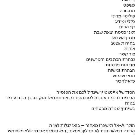
משפט
תחבורה
פוליטי-מדיני
כללי ומידע
דף הבית
זמני כניסת וצאת שבת
מגזין השבוע
בחירות 2026
אודות
צור קשר
נבחרת הכתבים והפרשנים
מדיניות פרטיות
הצהרת נגישות
תנאי שימוש
כדאי
להכיר
הסוד של איינשטיין שיגדיל לכם את הפנסיה
הריבית דריבית עובדת לטובתכם רק אם תתחילו מוקדם. כך תבנו עתיד
בטוח
בשיתוף מנורה מבטחים
אל תישארו מאחור – בואו לגלות לאן ה-AI הולך
הבינה המלאכותית לא תחליף אנשים, היא תחליף את מי שלא משתמש