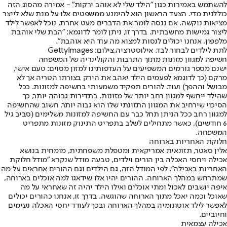
להשתמש באמירות כגון "הילד שלי לא אוהב ירקות" - אמירה מהסוג הזה
כוללנית מדי. הצעד הראשון הוא להימנע ממשפטים אלו על מנת שלא לייצר
מציאות נוקשה. אם ננסה לומר את הדברים מעט אחרת, נוכל לאפשר לילד
ליצור גמישות מחשבתית. בדרך זו, ניתן לומר לדוגמא: "הבת שלי אוהבת
מלפפון, אנחנו יכולים לנסות למצוא מה עוד היא אוהבת".
לתת לילדים לבחור לבד. אילוסטרציה,צילום: GettyImages
חשיפה למגוון מזונות מתוך התרבות והקולינריה של המשפחה
ישנם מספר גורמים המשפיעים על העדפותינו למזון מסוים: טעם אישי,
מרקם (כך לדוגמא לפעמים הילד יאהב את הירק בצורתו הטריה אך לא
מבושל וההפך) ועוד. להורים תפקיד משמעותי בחשיפה למזונות. ככל
שהילד ייחשף למגוון רחב יותר של מזונות, בתדירות גבוהה יותר, כך
הסיכוי שירחיב את המגוון התזונתי שלו הוא גבוה יותר. חשוב שהחשיפה
למגוון רחב ככל הניתן תחל כבר עם החשיפה למזונות משלימים (סביב גיל
6 חודשים), כאשר מתחילים לשלב בתפריט התינוק מזונות מתפריט
המשפחה.
חלוקת האחריות בארוחה
אלין סאטר, תזונאית אמריקאית ומטפלת משפחתית, מומחית בנושא
אכילה ויחסי האכלה בין הורים וילדים, טבעה מודל שנקרא "מודל חלוקת
האחריות באכילה". לפי המודל הזה, גם הילדים וגם ההורים אחראים על מה
שמתרחש במהלך הארוחה. ההורים יהיו אלו שידאגו למה אוכלים בארוחה,
איפה יושבים לאכול ומתי אוכלים ואילו הילד יהיה זה שאחראי על מה
שאוכל וכמה יאכל מתוך הארוחה שהוגשה. בדרך זו, אנחנו כהורים יכולים
לאפשר לילד אוטונומיה במהלך הארוחה ובכך לעודד יחסי האכלה נעימים
וחיוביים.
אכילה עצמאית