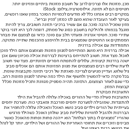
מכן, מזונות אלו נצרכים לרוב על חשבון מזונות ביתיים ומזינים יותר.
חטיפים הם לא תזונה. אילוסטרציה,צילום: iStock
במקרים רבים אנחנו כלל לא מודעים לכמויות הסוכר במזון שאנו רוכשים,
בעיקר לאור העובדה שהוא מוצג לנו כמזון "מזין ובריא".
מזון שמכיל הרבה סוכר, גם אם עשיר ברכיבי תזונה חשובים, צריך להיות
מוגבל בכמותו ולהילקח בחשבון כסוג של ממתק. דוגמה לכך היא דגני בוקר
עתירי סוכר, חטיפי אנרגיה ומעדני חלב עם סוכר. כדאי גם לצמצם את מבחר
הממתקים או החטיפים שנמצאים בבית ולהימנע מהכנסת שתייה מתוקה.
התמודדות עם אכילה בררנית
אכילה בררנית היא מושג המתייחס למגוון מזונות מצומצם אותם הילד מוכן
לאכול. מצד אחד, חשוב להתייחס ברצינות לבררנות אכילה מכיוון שאם אכן
ישנה בררנות קיצונית, עלולים להתפתח חסרים תזונתיים. מצד שני חשוב
לדעת שילדים רבים מצמצמים את מגוון המזונות אותם הם אוכלים סביב
גיל שלוש, ועדיין מגיעים לצריכה מאוזנת של רכיבי תזונה מקבוצות שונות.
בכל מקרה כדאי להמשיך ולחשוף את הילד כמה שיותר למגוון מזונות רחב,
כדי שגם לאחר הצמצום, התזונה תהיה מספיק מגוונת ותכיל מזונות מכלל
קבוצות המזון.
התערבות מבוקרת
התערבות פעילה מדי של ההורים באכילה עלולה להוביל את הילד
להתנגדות, שמובילה למערכת יחסים מורכבת ומאבקי כוח. מערכת יחסים
בעייתית של הורים וילדים סביב נושא האוכל והאכילה עלולה להחמיר את
הבררנות ולהוביל לחוויות שליליות סביב שולחן האוכל. כשהילד מרגיש
שהוריו "נמצאים לו בתוך הצלחת" הוא ייהנה פחות ופחות מהאוכל. כאשר
מבינים וזוכרים את תחומי האחריות של ההורים ושל הילדים, יותר קל לנהל
את הנושא בבית באופן יעיל.