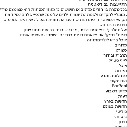
התייעצות עם דיאטנית
בכל מקרה בו הורים מזהים או חוששים כי מגוון המזונות הוא מצומצם מידי
, מומלץ להקדים ולפנות לתזונאית ילדים על מנת שתסייע להם למקד את
הקושי ולמצוא יחד פתרונות שיהפכו את חווית האכילה של הילד לנעימה,
חיובית ונינוחה.
יעל יוסלביץ', דיאטנית ילדים, מכבי שירותי בריאות מחוז צפון
טעינו? נתקן! אם מצאתם טעות בכתבה, נשמח שתשתפו אותנו
אוכל בריא לילדים
תזונה
מדורים
ספורט
תרבות ובידור
לייף סטייל
אוכל
תיירות
טכנולוגיה ומדע
הורוסקופ
ForReal
מגזין השבוע
דעות
חדשות בארץ
חדשות בעולם
פוליטי
ביטחוני
חינוך
בריאות