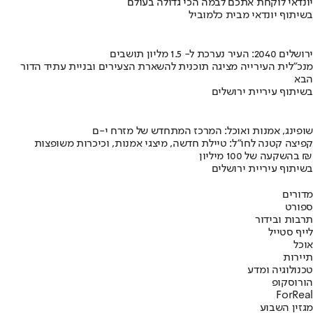
יונדאי לוקחת אתכם לבמה הכי גדולה בעולם
בשיתוף יונדאי מבית כלמוביל
ירושלים 2040: העיר נערכת ל- 1.5 מליון תושבים
מנכ"לית העירייה מציגה תוכנית להשארת הצעירים ובניית עתיד הדור
הבא
בשיתוף עיריית ירושלים
שופינג, אמנות ואוכל: המרכז המתחדש של מזרח י-ם
קפיצה קטנה לחו"ל: טיילת חדשה, מיצגי אמנות, וכיכרות משופצות
בהשקעה של 100 מיליון ₪
בשיתוף עיריית ירושלים
מדורים
ספורט
תרבות ובידור
לייף סטייל
אוכל
תיירות
טכנולוגיה ומדע
הורוסקופ
ForReal
מגזין השבוע