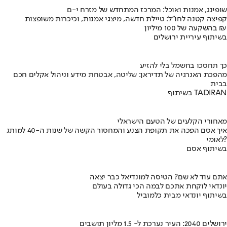
שופינג, אמנות ואוכל: המרכז המתחדש של מזרח י-ם
קפיצה קטנה לחו"ל: טיילת חדשה, מיצגי אמנות, וכיכרות משופצות
בהשקעה של 100 מיליון ₪
בשיתוף עיריית ירושלים
כך תחסכו בחשמל בלי להזיע
מהפכת האנרגיה של תדיראן: שליטה, אבטחת מידע וניהול אקלים חכם
בבית
בשיתוף TADIRAN
מאחורי הקלעים של הטעם הישראלי
איך אסם הפכה את תקופת הצנע והמחסור הקשה של שנות ה-40 למותג
לאומי?
בשיתוף אסם
אתם עוד לא שם? הטיסה למונדיאל כבר יצאה
יונדאי לוקחת אתכם לבמה הכי גדולה בעולם
בשיתוף יונדאי מבית כלמוביל
ירושלים 2040: העיר נערכת ל- 1.5 מליון תושבים