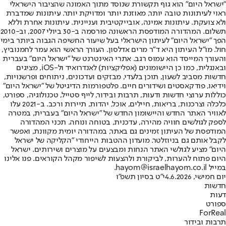
"ישראל היום" הוא גוף תקשורת שנוסד מתוך האמונה שהציבור הישראלי
ראוי לעיתונות טובה יותר, מאוזנת יותר ומדויקת יותר. עיתונות שמדברת
ולא צועקת. עיתונות אמינה, אובייקטיבית ועניינית. עיתונות אחרת וללא
תשלום. המהדורה המודפסת הראשונה פורסמה ב-30 ביולי 2007, וב-2010
הפך "ישראל היום" לעיתון הישראלי בעל שיעור החשיפה הגבוה ביותר בימי
חול. מו"ל העיתון היא ד"ר מרים אדלסון. העורך הראשי הוא עמר לחמנוביץ,
והעורך המייסד הוא עמוס רגב. אתרי האינטרנט של "ישראל היום" בעברית
ובאנגלית, כמו כן היישומונים (אפליקציות) לאנדרואיד ול-iOS, מציגים
חדשות מסביב לשעון, תוכן בלעדי, מבזקים ועדכונים, ניתוחים ופרשנויות,
וידיאו, פודקאסטים ושידורים חיים. פלטפורמות הדיגיטל של "ישראל היום"
כוללות ערוצי חדשות ודעות, תרבות ובידור, לייף סטייל, טכנולוגיה, ספורט,
כלכלה וצרכנות, בריאות, חיילים, אוכל, יהדות, תיירות ורכב. ב-2021 עלו
לאוויר האתר החדש והיישומון החדש של "ישראל היום" בעברית, במטרה
לספק לגולשים חוויה מהירה, עדכנית, בטוחה ונוחה. תכני המהדורה
המודפסת של העיתון זמינים גם באתר, במהדורה יומית מקוונת, ואפשר
לקבל אותם גם בניוזלטר. מועדון ההטבות הייחודי "הקליקה של ישראל
היום" מציע לגולשי האתר הנחות ומבצעים על מוצרים ושירותים. ישראל
היום פתוח להערות, לביקורת ולהצעות לשיפור מקהל הקוראים. פנו אלינו
במייל hayom@israelhayom.co.il.
יום חמישי, 4.6.2026
י"ט בסיון תשפ"ו
חדשות
דעות
ספורט
ForReal
תרבות ובידור