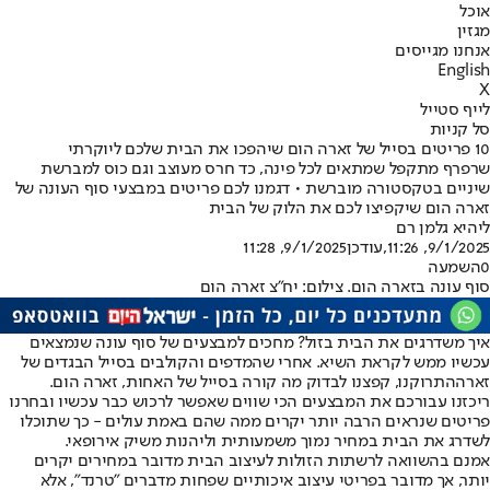
אוכל
מגזין
אנחנו מגייסים
English
X
לייף סטייל
סל קניות
10 פריטים בסייל של זארה הום שיהפכו את הבית שלכם ליוקרתי
שרפרף מתקפל שמתאים לכל פינה, כד חרס מעוצב וגם כוס למברשת
שיניים בטקסטורה מוברשת • דגמנו לכם פריטים במבצעי סוף העונה של
זארה הום שיקפיצו לכם את הלוק של הבית
ליהיא גלמן רם
9/1/2025, 11:26
,עודכן
9/1/2025, 11:28
0
השמעה
סוף עונה בזארה הום. צילום: יח"צ זארה הום
איך משדרגים את הבית בזול? מחכים למבצעים של סוף עונה שנמצאים
עכשיו ממש לקראת השיא. אחרי שהמדפים והקולבים ב
סייל הבגדים של
זארה
התרוקנו, קפצנו לבדוק מה קורה בסייל של האחות, זארה הום.
ריכזנו עבורכם את המבצעים הכי שווים שאפשר לרכוש כבר עכשיו ובחרנו
פריטים שנראים הרבה יותר יקרים ממה שהם באמת עולים - כך שתוכלו
לשדרג את הבית במחיר נמוך משמעותית וליהנות משיק אירופאי.
אמנם בהשוואה לרשתות הזולות לעיצוב הבית מדובר במחירים יקרים
יותר, אך מדובר בפריטי עיצוב איכותיים שפחות מדברים "טרנד", אלא