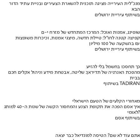
מנכ"לית העירייה מציגה תוכנית להשארת הצעירים ובניית עתיד הדור
הבא
בשיתוף עיריית ירושלים
שופינג, אמנות ואוכל: המרכז המתחדש של מזרח י-ם
קפיצה קטנה לחו"ל: טיילת חדשה, מיצגי אמנות, וכיכרות משופצות
בהשקעה של 100 מיליון ₪
בשיתוף עיריית ירושלים
כך תחסכו בחשמל בלי להזיע
מהפכת האנרגיה של תדיראן: שליטה, אבטחת מידע וניהול אקלים חכם
בבית
בשיתוף TADIRAN
מאחורי הקלעים של הטעם הישראלי
איך אסם הפכה את תקופת הצנע והמחסור הקשה של שנות ה-40 למותג
לאומי?
בשיתוף אסם
אתם עוד לא שם? הטיסה למונדיאל כבר יצאה