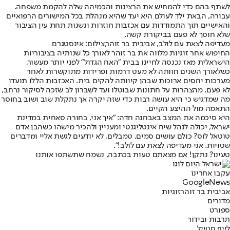
לשתף בהם כדי להמחיש את הרצינות והכמיהה שלה להקמת משפחה.
עבורה, הבאת ילד לעולם היא יעד שהיא מנהלת בכל המישורים הרפואיים
והאישיים תוך התמודדות עם אכזבות חוזרות ונשנות תחת עין הציבור
שלא חוסך לא פעם בביקורת קשה.
מעדיפה לצאת עם לולב, אביבית בר זוהר,צילום: אינסטגרם
החיפוש אחר זוגיות מלווה את בר זוהר לאורך כל שנותיה בציבוריות
הישראלית מאז נכנסה לחיינו בבית "האח הגדול" לפני יותר מעשור,
כשלאורך השנים חוותה לא מעט דרמות ופרידות מתוקשרות לאחר
מערכות יחסים ארוכות שבהן קיוותה להקים בית. האכזבות הללו תועדו
לא פעם, מהצהרות על חתונות שבוטלו ועד לשברון לב שזכה לסיקור נרחב,
מה שמדגיש כי היא עושה רבות כדי שזה יקרה אך נתקלת שוב ושוב בחוסר
התאמה מול ההיצע הקיים.
היא סיכמה את המצב באבחנה חדה: "איך אני, בחורה סאחית במדינת
ישראל, יכולה לנהל שיח אינטליגנטי ומעניין ולהכיר מישהו כשהבן אדם
טוטאל לוס? כולם עושים סמים, טמבלים, לא יודעים לגשת אליי ומדברים
שטויות. אני מעדיפה לצאת עם לולב!".
טעינו? נתקן! אם מצאתם טעות בכתבה, נשמח שתשתפו אותנו
עקבו אחרינו
G
o
o
g
l
e
News
אביבית בר זוהר
זוגיות
מדורים
ספורט
תרבות ובידור
לייף סטייל