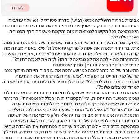
אביבית בר זוהר
העלתה אמש (רביעי) סדרת סטוריז ל-761 אלף עוקביה
באינסטגרם בהם פירקה באופן ענייני ומעט מיואש את המבוי הסתום שבו
היא נמצאת בכל הקשור למציאת זוגיות והקמת משפחה חרף הכמיהה
העזה שלה לכך.
במוקד עמדה השיחה החודשית הקבועה שסיפרה שהיא מנהלת עם אמה,
אתי. בר זוהר תיארה את אמה כ"מרוקאית אסלית" שלא באמת מבינה מה
קורה בתל אביב, ושואלת אותה פעם אחר פעם: "אביבית, את אחת הנשים
המחוזרות פה - למה את לא מביאה לי חתן? למה את לא מתחתנת?".
אביבית בר זוהר רוצה זוגיות| מתוך אינסטגרם
התשובה של בר זוהר לאמה כפי ששיתפה את עוקביה הייתה חיתוך מצב
קר של שוק הדייטינג המקומי: "אמא, את רוצה לראות את ההודעות
שגברים טמבלים שולחים לי? הבת שלך סופר אינטליגנטית, איך אני אמורה
לשרוד טמבלים פלוס?".
היא הסבירה כי ההודעות שהיא מקבלת מלוות בחוסר פרופורציה מוחלט
שאינו מאפשר התייחסות, וכי "הקטגוריות הן בכלל לא אופציות". בר זוהר
אף הציעה לאמה להצטרף אליה למועדונים כדי לחזות במציאות שבה
גברים "גמורים" ו"טוטאל לוס" תחת השפעת סמים מנסים לפנות אליה.
התסכול הזה אינו אירוע מבודד בחייה אלא חלק מרצף ארוך של חשיפה
פומבית הנוגעת למאמציה של בר זוהר להפוך לאם. בגיל 44, היא אינה
מסתפקת בדיבורים - לאורך השנים שיתפה בפתיחות את העובדה שהיא
עוברת טיפולי פוריות מורכבים ושימור ביציות. מדובר, כך סיפרה, בתהליך
פיזי ונפשי תובעני, הכולל הזרקות הורמונליות יומיומיות, שבר זוהר בחרה