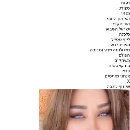
דעות
ספורט
מגזין
העיתון היומי
הורוסקופ
ישראל השבוע
כלכלה
לייף סטייל
מעריב לנוער
טכנולוגיה מדע וסביבה
העולם
משחקים
פודקאסטים
וידאו
אנחנו מגייסים
X
שיתוף כתבה