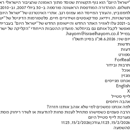
"ישראל היום" הוא גוף תקשורת שנוסד מתוך האמונה שהציבור הישראלי ראוי 
ת
ופרשנויות, וידיאו, פודקאסטים ושידורים חיים. פלטפורמות הדיגיטל של "ישרא
ב-2021 עלו לאוויר האתר החדש והיישומון החדש של "ישראל היום" בע
ואפשר לקבל אותם גם בניוזלטר. מועדון ההטבות הייחודי "הקליקה של ישרא
במייל hayom@israelhayom.co.il.
יום שני, 8.6.2026
כ"ג בסיון תשפ"ו
חדשות
דעות
ספורט
ForReal
תרבות ובידור
אוכל
מגזין
אנחנו מגייסים
English
X
לייף סטייל
אהבה ויחסים
למה אנחנו נמשכים למי שלא אוהב אותנו חזרה?
הרבה פעמים כשמישהו מתחיל לענות פחות להודעות או לשדר ריחוק מסתורי 
מערכת לייף סטייל היום
15/2/2026, 11:23
,עודכן
15/2/2026, 11:23
0
השמעה