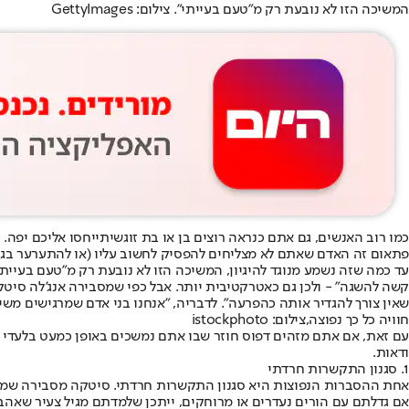
המשיכה הזו לא נובעת רק מ"טעם בעייתי". צילום: GettyImages
כמו רוב האנשים, גם אתם כנראה רוצים בן או בת זוג
שיתייחסו אליכם יפה
. 
פתאום זה האדם שאתם לא מצליחים להפסיק לחשוב עליו (או להתערער בגלל
עד כמה שזה נשמע מנוגד להיגיון, המשיכה הזו לא נובעת רק מ"טעם בעיית
שאין צורך להגדיר אותה כהפרעה". לדבריה, "אנחנו בני אדם שמרגישים משיכ
חוויה כל כך נפוצה,צילום: istockphoto
עם זאת, אם אתם מזהים דפוס חוזר שבו אתם נמשכים באופן כמעט בלעדי לא
ודאות.
1. סגנון התקשרות חרדתי
אחת ההסברות הנפוצות היא סגנון התקשרות חרדתי. סיטקה מסבירה שמדובר 
אם גדלתם עם הורים נעדרים או מרוחקים, ייתכן שלמדתם מגיל צעיר שאה