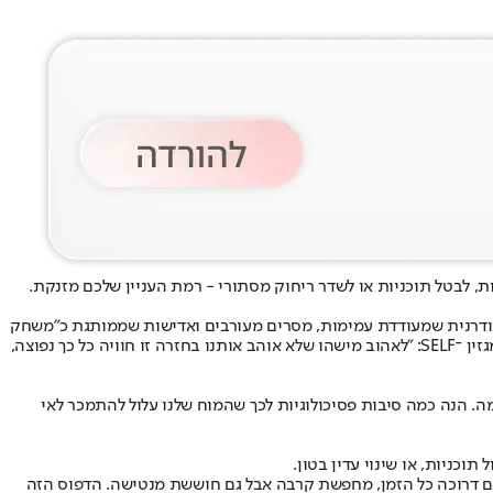
ת, לבטל תוכניות או לשדר ריחוק מסתורי - רמת העניין שלכם מזנקת.
 המודרנית שמעודדת עמימות, מסרים מעורבים ואדישות שממותגת כ"משחק
קשה להשגה" - ולכן גם כאטרקטיבית יותר. אבל כפי שמסבירה אנג'לה סיטקה, מטפלת זוגית ומשפחתית מוסמכת מסנטה רוזה, קליפורניה, בריאיון למגזין ־SELF: "לאהוב מישהו שלא אוהב אותנו בחזרה זו חוויה כל כך נפוצה,
ה. הנה כמה סיבות פסיכולוגיות לכך שהמוח שלנו עלול להתמכר לאי
ניות, או שינוי עדין בטון.
ם דרוכה כל הזמן, מחפשת קרבה אבל גם חוששת מנטישה. הדפוס הזה