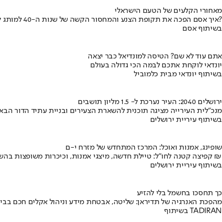
מאחורי הקלעים של הטעם הישראלי
איך אסם הפכה את תקופת הצנע והמחסור הקשה של שנות ה-40 למותג לאומי?
בשיתוף אסם
אתם עוד לא שם? הטיסה למונדיאל כבר יצאה
יונדאי לוקחת אתכם לבמה הכי גדולה בעולם
בשיתוף יונדאי מבית כלמוביל
ירושלים 2040: העיר נערכת ל- 1.5 מליון תושבים
מנכ"לית העירייה מציגה תוכנית להשארת הצעירים ובניית עתיד הדור הבא
בשיתוף עיריית ירושלים
שופינג, אמנות ואוכל: המרכז המתחדש של מזרח י-ם
קפיצה קטנה לחו"ל: טיילת חדשה, מיצגי אמנות, וכיכרות משופצות בהשקעה של 100 מיליון ₪
בשיתוף עיריית ירושלים
כך תחסכו בחשמל בלי להזיע
מהפכת האנרגיה של תדיראן: שליטה, אבטחת מידע וניהול אקלים חכם בבי
בשיתוף TADIRAN