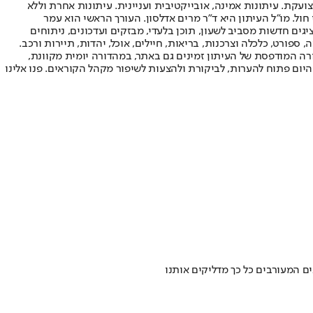
ועקת. עיתונות אמינה, אובייקטיבית ועניינית. עיתונות אחרת וללא
עור החשיפה הגבוה ביותר בימי חול. מו"ל העיתון היא ד"ר מרים אדלסון. העורך הראשי הוא עמר
 והעורך המייסד הוא עמוס רגב. אתרי האינטרנט של "ישראל היום" בעברית ובאנגלית, כמו כן היישומונים (אפליקציות) לאנדרואיד ול-iOS, מציגים חדשות מסביב לשעון, תוכן בלעדי, מבזקים ועדכונים, ניתוחים
, ספורט, כלכלה וצרכנות, בריאות, חיילים, אוכל, יהדות, תיירות ורכב.
דורה המודפסת של העיתון זמינים גם באתר, במהדורה יומית מקוונת,
היום פתוח להערות, לביקורת ולהצעות לשיפור מקהל הקוראים. פנו אלינו
ם המעורבים כל כך מדליקים אותנו