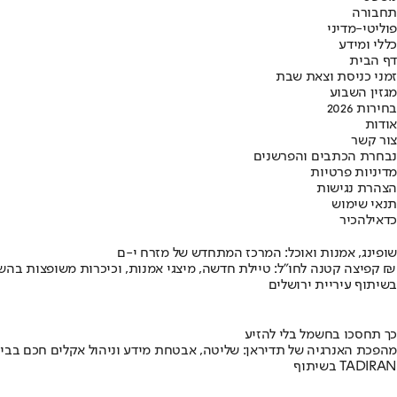
תחבורה
פוליטי-מדיני
כללי ומידע
דף הבית
זמני כניסת וצאת שבת
מגזין השבוע
בחירות 2026
אודות
צור קשר
נבחרת הכתבים והפרשנים
מדיניות פרטיות
הצהרת נגישות
תנאי שימוש
כדאי
להכיר
שופינג, אמנות ואוכל: המרכז המתחדש של מזרח י-ם
קפיצה קטנה לחו"ל: טיילת חדשה, מיצגי אמנות, וכיכרות משופצות בהשקעה של 100 מיליון ₪
בשיתוף עיריית ירושלים
כך תחסכו בחשמל בלי להזיע
מהפכת האנרגיה של תדיראן: שליטה, אבטחת מידע וניהול אקלים חכם בבי
בשיתוף TADIRAN