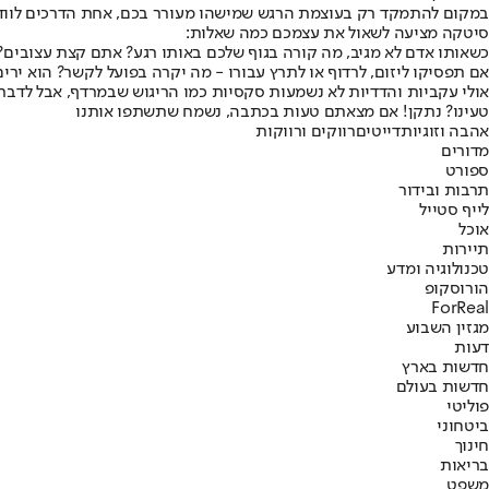
במקום להתמקד רק בעוצמת הרגש שמישהו מעורר בכם, אחת הדרכים לוודא
סיטקה מציעה לשאול את עצמכם כמה שאלות:
כשאותו אדם לא מגיב, מה קורה בגוף שלכם באותו רגע? אתם קצת עצובים? 
אם תפסיקו ליזום, לרדוף או לתרץ עבורו - מה יקרה בפועל לקשר? הוא ירי
אולי עקביות והדדיות לא נשמעות סקסיות כמו הריגוש שבמרדף, אבל לדברי 
טעינו? נתקן! אם מצאתם טעות בכתבה, נשמח שתשתפו אותנו
אהבה וזוגיות
דייטים
רווקים ורווקות
מדורים
ספורט
תרבות ובידור
לייף סטייל
אוכל
תיירות
טכנולוגיה ומדע
הורוסקופ
ForReal
מגזין השבוע
דעות
חדשות בארץ
חדשות בעולם
פוליטי
ביטחוני
חינוך
בריאות
משפט