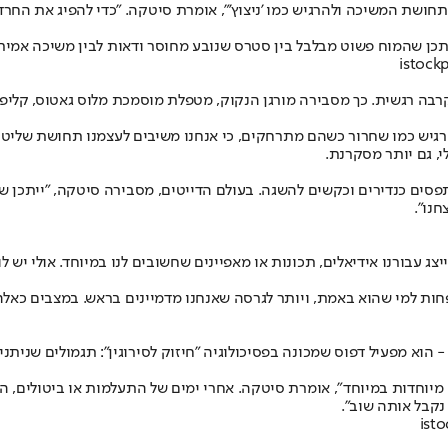
 תחושת המשיכה ולהרגיש כמו 'ניצוץ'", אומרת סיטקה. "כדי להפיג את החרד
יתכן שהמוח פשוט מבלבל בין סטרס שנובע מחוסר ודאות לבין משיכה אמית
בה רגשית. כך מסבירה מורגן הנקוק, מטפלת מוסמכת מלוס גאטוס, קליפורני
להרגיש כמו שחרור כשהם מתרחקים, כי אנחנו משיבים לעצמנו תחושת שלי
, גם יותר מסקרנת.
נתפסים כנדירים וכקשים להשגה. בעולם הדייטים, מסבירה סיטקה, "ייתכן
חנו".
ג עבורנו אידיאלים, תכונות או מאפיינים שחשובים לנו במיוחד. אולי יש
פחות למי שהוא באמת, ויותר לגרסה שאנחנו מדמיינים בראש. במצבים כאל
 הוא מפעיל דפוס שמכונה בפסיכולוגיה "חיזוק לסירוגין": תגמולים שניתנ
 מיוחדות במיוחד", אומרת סיטקה. אחרי ימים של התעלמות או ביטולים, ה
נקבל אותה שוב".