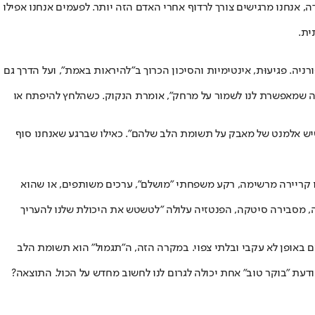
ה, אנחנו מרגישים צורך לרדוף אחרי האדם הזה יותר. לפעמים אנחנו אפילו
ית.
ה. פגיעוּת, אינטימיות והסיכון הכרוך ב"להיראות באמת", ועל הדרך גם
טה שמאפשרת לנו לשמור על מרחק", אומרת הנקוק. כשהלחץ להיפתח או
 שיש אלמנט של מאבק על תשומת הלב שלהם". כאילו שברגע שאנחנו סוף
 לו קריירה מרשימה, רקע משפחתי "מושלם", ערכים משותפים, או שהוא
ה, מסבירה סיטקה, הפנטזיה עלולה "לטשטש את היכולת שלנו להעריך
ים באופן לא עקבי ובלתי צפוי. במקרה הזה, ה"תגמול" הוא תשומת הלב
ודעת "בוקר טוב" אחת יכולה לגרום לנו לחשוב מחדש על הכול. התוצאה?