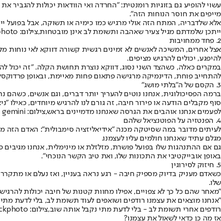
עשוי להופיע גם בזוגיות רומנטית: "החרדה ואי הוודאות יכולות להגביר את
מייפים את חוסר הנוחות הזה".
אלא שלדבריה, המתח הזה אולי מרגיש כמו כימיה או תשוקה, אבל בפועל י
ייתכן שלמדתם מגיל צעיר שאהבה ותשומת לב אינן מובטחות,צילום: istockphoto
2. פחד ממחויבות
אצל אחרים, המשיכה לאנשים לא זמינים רגשית קשורה דווקא לאי נוחות מקר
להיפגע, יכולים להרגיש מציפים.
במקרים כאלה, כשהצד השני נסוג, דווקא נוצרת תחושת הקלה. "זה יכול 
להתחייב פוחת, הדינמיקה מרגישה פתאום פחות מאיימת, ובאופן פרדוקסלי
3. הקסם של ה"בלתי מושג"
ברמה הפסיכולוגית, אנחנו נוטים להעריך יותר דברים, וגם אנשים, כשהם 
סוף מקבלים הודעה או פירור חיבה, זה גורם לנו להרגיש מיוחדים, כאילו "ניצ
לפעמים אנחנו אוהבים את הגרסה שאנחנו מדמיינים בראש,צילום: gemini
4. הפנטזיה על הפוטנציאל שלהם
לעיתים מדובר במה שסיטקה מכנה "אידיאליזציה סימבולית": האדם הזה מייצ
מגלם עתיד שאנחנו חולמים עליו לעצמנו.
גם אם ההתנהגות שלו בפועל פושרת, מזלזלת או מינימלית, אנחנו מגיבים 
באופן אובייקטיבי את התכונות שלו, ואת טיב הקשר הנוכחי".
5. חיזוק לסירוגין
כשאדם מעניק בדיוק מספיק חיבה - רגע נראה בעניין, ואז נעלם או מתקרר -
שלו.
"מאחר שהם כל כך לא צפויים, אפילו מחוות קטנות של חיבה יכולות להרגיש
"אנחנו מוצאים את עצמנו רודפים ושואפים לעוד תשומת לב, בלי לדעת מתי 
רודפים אחרי תשומת לב - בלי לדעת מתי נקבל אותה שוב,צילום: istockphoto
אז מה כן כדאי לשאול את עצמנו?