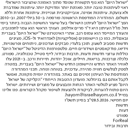
"ישראל היום" הוא גוף תקשורת שנוסד מתוך האמונה שהציבור הישראלי
ראוי לעיתונות טובה יותר, מאוזנת יותר ומדויקת יותר. עיתונות שמדברת
ולא צועקת. עיתונות אמינה, אובייקטיבית ועניינית. עיתונות אחרת וללא
תשלום. המהדורה המודפסת הראשונה פורסמה ב-30 ביולי 2007, וב-2010
הפך "ישראל היום" לעיתון הישראלי בעל שיעור החשיפה הגבוה ביותר בימי
חול. מו"ל העיתון היא ד"ר מרים אדלסון. העורך הראשי הוא עמר לחמנוביץ,
והעורך המייסד הוא עמוס רגב. אתרי האינטרנט של "ישראל היום" בעברית
ובאנגלית, כמו כן היישומונים (אפליקציות) לאנדרואיד ול-iOS, מציגים
חדשות מסביב לשעון, תוכן בלעדי, מבזקים ועדכונים, ניתוחים ופרשנויות,
וידיאו, פודקאסטים ושידורים חיים. פלטפורמות הדיגיטל של "ישראל היום"
כוללות ערוצי חדשות ודעות, תרבות ובידור, לייף סטייל, טכנולוגיה, ספורט,
כלכלה וצרכנות, בריאות, חיילים, אוכל, יהדות, תיירות ורכב. ב-2021 עלו
לאוויר האתר החדש והיישומון החדש של "ישראל היום" בעברית, במטרה
לספק לגולשים חוויה מהירה, עדכנית, בטוחה ונוחה. תכני המהדורה
המודפסת של העיתון זמינים גם באתר, במהדורה יומית מקוונת, ואפשר
לקבל אותם גם בניוזלטר. מועדון ההטבות הייחודי "הקליקה של ישראל
היום" מציע לגולשי האתר הנחות ומבצעים על מוצרים ושירותים. ישראל
היום פתוח להערות, לביקורת ולהצעות לשיפור מקהל הקוראים. פנו אלינו
במייל hayom@israelhayom.co.il.
יום חמישי, 28.5.2026
י"ב בסיון תשפ"ו
חדשות
דעות
ספורט
ForReal
תרבות ובידור