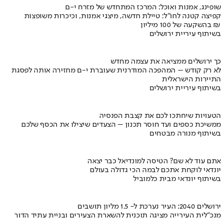
שופינג, אמנות ואוכל: המרכז המתחדש של מזרח י-ם
קפיצה קטנה לחו"ל: טיילת חדשה, מיצגי אמנות, וכיכרות משופצות
בהשקעה של 100 מיליון ₪
בשיתוף עיריית ירושלים
כך ירושלים ממציאה את עצמה מחדש
לא רק קודש – המהפכה המודרנית שעוברת י-ם מחזירה אותה לפסגת
התיירות הישראלית
בשיתוף עיריית ירושלים
הטעויות שיחתכו לכם את קצבת הפנסיה
ממשיכת כספים ועד חוסר תכנון – הצעדים שיצילו את הכסף שלכם
בשיתוף מנורה מבטחים
אתם עוד לא שם? הטיסה למונדיאל כבר יצאה
יונדאי לוקחת אתכם לבמה הכי גדולה בעולם
בשיתוף יונדאי מבית כלמוביל
ירושלים 2040: העיר נערכת ל- 1.5 מליון תושבים
מנכ"לית העירייה מציגה תוכנית להשארת הצעירים ובניית עתיד הדור