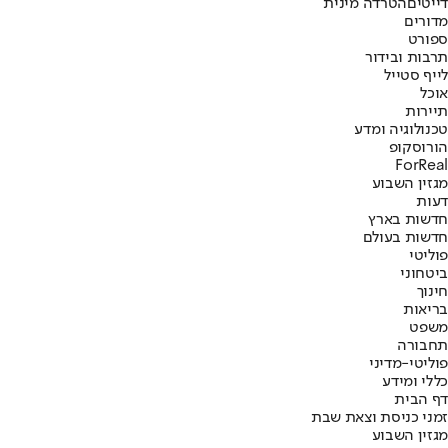
דייטים
הטרדה מינית
מדורים
ספורט
תרבות ובידור
לייף סטייל
אוכל
תיירות
טכנולוגיה ומדע
הורוסקופ
ForReal
מגזין השבוע
דעות
חדשות בארץ
חדשות בעולם
פוליטי
ביטחוני
חינוך
בריאות
משפט
תחבורה
פוליטי-מדיני
כללי ומידע
דף הבית
זמני כניסת וצאת שבת
מגזין השבוע