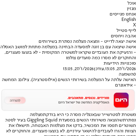
אוכל
מגזין
אנחנו מגייסים
English
X
לייף סטייל
אהבה ויחסים
אישה יצאה לדייט - ומצאה מצלמה נסתרת בשירותים
אישה שיצאה עם בן זוגה למסעדה הבחינה במצלמה מתחת למושב האסלה
- והזעיקה את העובדים שקראו למשטרה המקומית • לא בוצעו מעצרים,
והחוקרים לא מסרו כמה סועדים צולמו
סוכנויות הידיעות
27/1/2026, 13:05
,עודכן
27/1/2026, 13:05
0
השמעה
האישה עלתה על המצלמה בשירותי הנשים (אילוסטרציה). צילום: המחשה
- אידאוגרם
משטרת לסטרשייר שבאנגליה מסרה כי היא בודקת
מצלמה
נסתרת
שהוצאה משירותי הנשים במסעדת Giggling Squid בעיר לסטר.
השוטרים תפסו את המכשיר, בדקו את מצלמות האבטחה, תישאלו את
הצוות והורו לעובדים להישאר עירניים. לא בוצעו מעצרים, והחוקרים לא