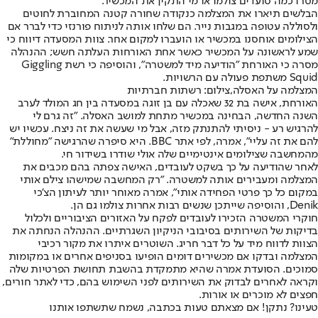
מסרו כמה סועדים צולמו או מי התקין את המכשיר.
הבלשים תיארו את המצלמה כנקודה שחורה קטנה המחוברת לחוטים
ולסוללה עטופה במגבות נייר. הם שלחו אותה לניתוח פורנזי כדי לברר אם
הצילומים אוחסנו במכשיר או הועברו למקום אחר. צוות המסעדה דיווח כי
שמע לראשונה על המכשיר כאשר אחת האורחות העלתה חשש; ההנהלה
מסרה כי האורחת "הודיעה מיד למשטרה", והוסיפה כי רשת Giggling
Squid משתפת פעולה עם הרשויות.
המצלמה על האסלה,צילום: רשתות חברתיות
האורחת, אישה בת 32 שאכלה עם בן זוגה במסעדה בין חג המולד לערב
השנה החדשה, הבחינה במכשיר מתחת למושב האסלה. "זה גרם לי
להרגיש רע - ניסיתי להתנתק מזה, אבל מי שעשה את זה ניצח. עכשיו יש
להם את זה עליי", אמרה, לפי אתר BBC. היא סיפרה שהרגישה "מחוללת"
מהמחשבה שצילומים אינטימיים שלה אולי שודרו בשידור חי.
לאחר שהודיעה על כך בשקט לעובדים, האישה צפתה בהם מכבים את
המצלמה ומעבירים אותה למשטרה. "רק המחשבה שמישהו צילם אותי
במקום כל כך פרטי הפחידה אותי", אמרה מאוחר יותר לעיתון הצ'כי
Denik, והוסיפה שייתכן שנשים רבות אחרות צולמו גם הן.
חוקרי המשטרה הזכירו לעובדים לפקח על האזורים הציבוריים ולכלול
בדיקות של השירותים בסיבובי הניקיון השגרתיים. ההנהלה הנחתה את
הצוות לדווח מיד על כל דבר חריג. השוטרים איתרו את מקור רכיבי
המצלמה ובדקו אם מכשירים דומים הופיעו בסניפים אחרים או במקומות
סמוכים. הסועדת אמרה שהיא מתמקדת בהשבת תחושת הפרטיות שלה
וקראה לאחרים לבדוק את השירותים לפני השימוש בהם, כדי לאתר חורים,
חפצים לא מוכרים או אורות.
טעינו? נתקן! אם מצאתם טעות בכתבה, נשמח שתשתפו אותנו