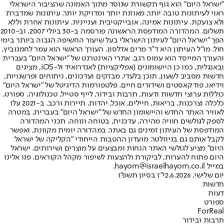
"ישראל היום" הוא גוף תקשורת שנוסד מתוך האמונה שהציבור הישראלי
ראוי לעיתונות טובה יותר, מאוזנת יותר ומדויקת יותר. עיתונות שמדברת
ולא צועקת. עיתונות אמינה, אובייקטיבית ועניינית. עיתונות אחרת וללא
תשלום. המהדורה המודפסת הראשונה פורסמה ב-30 ביולי 2007, וב-2010
הפך "ישראל היום" לעיתון הישראלי בעל שיעור החשיפה הגבוה ביותר בימי
חול. מו"ל העיתון היא ד"ר מרים אדלסון. העורך הראשי הוא עמר לחמנוביץ,
והעורך המייסד הוא עמוס רגב. אתרי האינטרנט של "ישראל היום" בעברית
ובאנגלית, כמו כן היישומונים (אפליקציות) לאנדרואיד ול-iOS, מציגים
חדשות מסביב לשעון, תוכן בלעדי, מבזקים ועדכונים, ניתוחים ופרשנויות,
וידיאו, פודקאסטים ושידורים חיים. פלטפורמות הדיגיטל של "ישראל היום"
כוללות ערוצי חדשות ודעות, תרבות ובידור, לייף סטייל, טכנולוגיה, ספורט,
כלכלה וצרכנות, בריאות, חיילים, אוכל, יהדות, תיירות ורכב. ב-2021 עלו
לאוויר האתר החדש והיישומון החדש של "ישראל היום" בעברית, במטרה
לספק לגולשים חוויה מהירה, עדכנית, בטוחה ונוחה. תכני המהדורה
המודפסת של העיתון זמינים גם באתר, במהדורה יומית מקוונת, ואפשר
לקבל אותם גם בניוזלטר. מועדון ההטבות הייחודי "הקליקה של ישראל
היום" מציע לגולשי האתר הנחות ומבצעים על מוצרים ושירותים. ישראל
היום פתוח להערות, לביקורת ולהצעות לשיפור מקהל הקוראים. פנו אלינו
במייל hayom@israelhayom.co.il.
יום שלישי, 2.6.2026
י"ז בסיון תשפ"ו
חדשות
דעות
ספורט
ForReal
תרבות ובידור