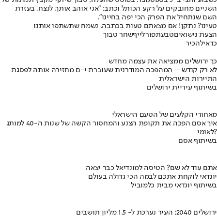
השניים מחובקים על רקע הכותל וכתב: "אני אוהב אותך. לנצח. בעזרת
השם שנתחיל את הפרק הכי יפה בחיינו".
טעינו? נתקן! אם מצאתם טעות בכתבה, נשמח שתשתפו אותנו
הצעת נישואים
טבעת
פורלייף
שחר טבוך
כדאי
להכיר
כך ירושלים ממציאה את עצמה מחדש
לא רק קודש – המהפכה המודרנית שעוברת י-ם מחזירה אותה לפסגת
התיירות הישראלית
בשיתוף עיריית ירושלים
מאחורי הקלעים של הטעם הישראלי
איך אסם הפכה את תקופת הצנע והמחסור הקשה של שנות ה-40 למותג
לאומי?
בשיתוף אסם
אתם עוד לא שם? הטיסה למונדיאל כבר יצאה
יונדאי לוקחת אתכם לבמה הכי גדולה בעולם
בשיתוף יונדאי מבית כלמוביל
ירושלים 2040: העיר נערכת ל- 1.5 מליון תושבים