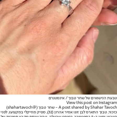
טבעת הנישואים של שחר טבוך / אינסטגרם
View this post on Instagram
A post shared by Shahar Tavoch - שחר טבוך (@shahartavoch)
כזכור, טבוך התארס לבן זוגו אמיר אהרון (32), מפיק מוזיקלי במקצועו, לפני
כשבוע וחצי ב-5 בספטמבר. בפוסט שהעלה, טבוך שיתף מקבץ תמונות של