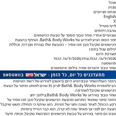
אוכל
מגזין
אנחנו מגייסים
English
X
לייף סטייל
אהבה ויחסים
שבועיים אחרי: שחר טבוך מספר על טבעת הנישואים
זמר הפופ הגיע לאירוע של Bath& Body Works, ושיתף בהצעת
הנישואים שקיבל מבן זוגו אמיר • הטבעת שלו בצורת מגן דוד, וכוללת
יהלום עגול בתוכו
מערכת היום
14/9/2025, 15:41
,עודכן
14/9/2025, 15:41
0
השמעה
שחר טבוך והארוס אמיר. צילום: אינסטגרם
הזמר העולה
שחר טבוך
הגיע היום (ראשון) לאירוע של רשת הטיפוח
הבינלאומית Bath& Body Works לציון 35 שנים למותג וסיפר על הצעת
הנישואים שקיבל לאחרונה.
שחר טבוך באירוע של Bath& Body Works,צילום: יחצ
הזמר סיפר שמאוד התרגש מהצעת הנישואים שקיבל מבן זוגו אמיר על
רקע הכותל, לאחר כשנה וחצי של זוגיות. הוא שיתף כי תחילה חשש שיקבל
הצעה יום לפני אך מאחר שזה לא קרה, הוא כבר הוריד ציפיות.
טבוך גם סיפר באירוע על טבעת הנישואים המרגשת שקיבל, אותה תיעד