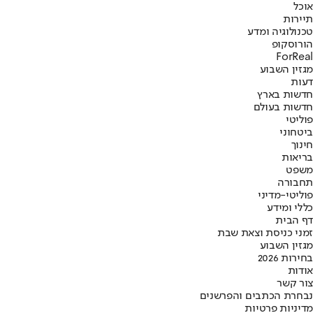
אוכל
תיירות
טכנולוגיה ומדע
הורוסקופ
ForReal
מגזין השבוע
דעות
חדשות בארץ
חדשות בעולם
פוליטי
ביטחוני
חינוך
בריאות
משפט
תחבורה
פוליטי-מדיני
כללי ומידע
דף הבית
זמני כניסת וצאת שבת
מגזין השבוע
בחירות 2026
אודות
צור קשר
נבחרת הכתבים והפרשנים
מדיניות פרטיות