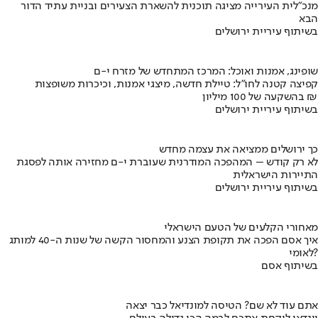
מנכ"לית העירייה מציגה תוכנית להשארת הצעירים ובניית עתיד הדור
הבא
בשיתוף עיריית ירושלים
שופינג, אמנות ואוכל: המרכז המתחדש של מזרח י-ם
קפיצה קטנה לחו"ל: טיילת חדשה, מיצגי אמנות, וכיכרות משופצות
בהשקעה של 100 מיליון ₪
בשיתוף עיריית ירושלים
כך ירושלים ממציאה את עצמה מחדש
לא רק קודש – המהפכה המודרנית שעוברת י-ם מחזירה אותה לפסגת
התיירות הישראלית
בשיתוף עיריית ירושלים
מאחורי הקלעים של הטעם הישראלי
איך אסם הפכה את תקופת הצנע והמחסור הקשה של שנות ה-40 למותג
לאומי?
בשיתוף אסם
אתם עוד לא שם? הטיסה למונדיאל כבר יצאה