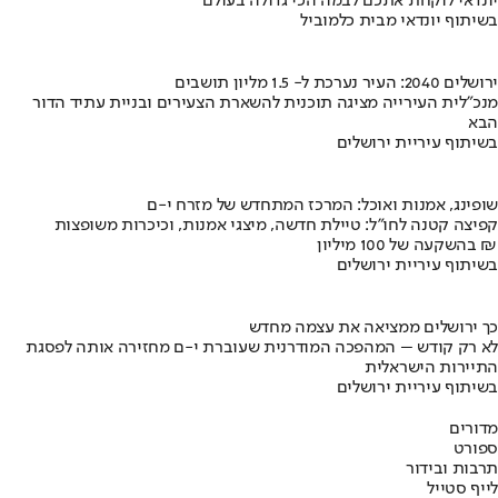
יונדאי לוקחת אתכם לבמה הכי גדולה בעולם
בשיתוף יונדאי מבית כלמוביל
ירושלים 2040: העיר נערכת ל- 1.5 מליון תושבים
מנכ"לית העירייה מציגה תוכנית להשארת הצעירים ובניית עתיד הדור
הבא
בשיתוף עיריית ירושלים
שופינג, אמנות ואוכל: המרכז המתחדש של מזרח י-ם
קפיצה קטנה לחו"ל: טיילת חדשה, מיצגי אמנות, וכיכרות משופצות
בהשקעה של 100 מיליון ₪
בשיתוף עיריית ירושלים
כך ירושלים ממציאה את עצמה מחדש
לא רק קודש – המהפכה המודרנית שעוברת י-ם מחזירה אותה לפסגת
התיירות הישראלית
בשיתוף עיריית ירושלים
מדורים
ספורט
תרבות ובידור
לייף סטייל