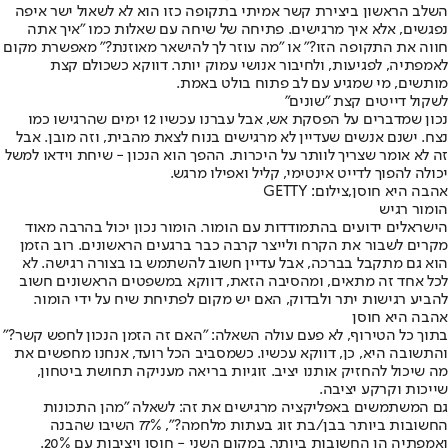
השלב הראשון ביצירת קשר אמיתי בתקופה כזו הוא לא לשאול ישר איפה
נפגשים, אלא איך מרגישים. פתיחה של שיחה עם שאלות כמו "איך אתה
חווה את התקופה הזו?" או "מה עוזר לך להישאר מאוזנת?" מאפשרת מקום
לאמפתיה, לפגיעות, ולחיבור אנושי עמוק יותר. דווקא כשכולם קצת
מותשים, מי שמגיע עם לב פתוח בולט באמת.
לשקול דייטים קצת "שונים"
נכון שמדברים על הפסקת אש, אבל עברנו עכשיו 12 ימים שהרגישו כמו
נצח. ישנם אנשים שעדיין לא מרגישים בנוח לצאת מהבית, וזה מובן. אבל
זה לא אומר שצריך לוותר על היכרות. ההפך הוא הנכון - שיחת וידאו למשל
יכולה להפוך לדייט אינטימי, קליל ואפילו מרגש.
אהבה היא חוסן,צילום: GETTY
הומור רגיש
הישראלים ידועים בהתמודדות עם הומור. הומור נכון יכול בהרבה מאוד
מקרים לשבור את הקרח ולייצר קרבה כבר ברגעים הראשונים. רוב הזמן
הוא גם מתקבל בברכה, אבל עדיין חשוב להשתמש בו בצורה רגישה. לא
לכל אחד זה מתאים, ומהסיבה הזאת, דווקא במשפטים הראשונים חשוב
להביע רגישות יתר ולבדוק, האם יש מקום לפתיחת שיח על ידי הומור.
אהבה היא חוסן
בתוך כל הטירוף, לא פעם עולה השאלה: "האם זה הזמן הנכון לחפש קשר?"
והתשובה היא, כן, דווקא עכשיו. כשמסביב הכל רועד, אנחנו מחפשים את
מה שיכול להחזיק אותנו יציב. זוגיות בריאה מעניקה תחושת ביטחון,
שייכות וקרקע יציבה.
גם המשתמשים באפליקציה מרגישים את זה: לשאלה "מהן התכונות
החשובות ביותר בבן/בת זוג בעתות מלחמה?", 77% השיבו שהבנה
ואמפתיה הן החשובות ביותר. במקום השני - חוסן ויציבות עם 20%.