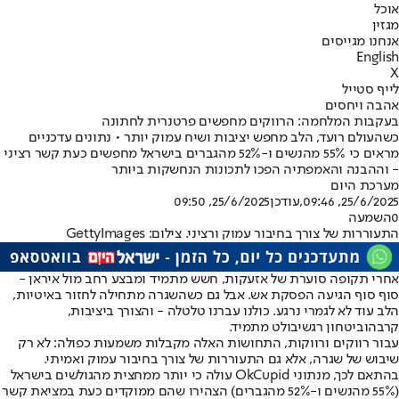
אוכל
מגזין
אנחנו מגייסים
English
X
לייף סטייל
אהבה ויחסים
בעקבות המלחמה: הרווקים מחפשים פרטנרית לחתונה
כשהעולם רועד, הלב מחפש יציבות ושיח עמוק יותר • נתונים עדכניים
מראים כי 55% מהנשים ו-52% מהגברים בישראל מחפשים כעת קשר רציני
- וההבנה והאמפתיה הפכו לתכונות הנחשקות ביותר
מערכת היום
25/6/2025, 09:46
,עודכן
25/6/2025, 09:50
0
השמעה
התעוררות של צורך בחיבור עמוק ורציני. צילום: GettyImages
אחרי תקופה סוערת של אזעקות, חשש מתמיד ומבצע רחב מול איראן -
סוף סוף הגיעה הפסקת אש. אבל גם כשהשגרה מתחילה לחזור באיטיות,
הלב עוד לא לגמרי נרגע. כולנו עברנו טלטלה - והצורך ביציבות,
קרבה
וביטחון רגשי
בולט מתמיד.
עבור רווקים ורווקות, התחושות האלה מקבלות משמעות כפולה: לא רק
שיבוש של שגרה, אלא גם התעוררות של צורך בחיבור עמוק ואמיתי.
בהתאם לכך, מנתוני OkCupid עולה כי יותר ממחצית מהגולשים בישראל
(55% מהנשים ו-52% מהגברים) הצהירו שהם ממוקדים כעת במציאת קשר