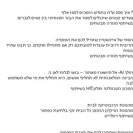
איך 200 ש"ח בחודש הופכים ל140 אלף ?
צעדים קטנים שיכולים לסגור את הבור הפנסיוני בין נשים לגברים
בשיתוף מנורה מבטחים
הסוד של איינשטיין שיגדיל לכם את הפנסיה
הריבית דריבית עובדת לטובתכם רק אם תתחילו מוקדם. כך תבנו עתיד
בטוח
בשיתוף מנורה מבטחים
אל תישארו מאחור – בואו לגלות לאן ה-AI הולך
הבינה המלאכותית לא תחליף אנשים, היא תחליף את מי שלא משתמש
בה!
בשיתוף HIT,המכון הטכנולוגי חולון
מהפכת הרובוטיקה לבית
מהפכת הניקיון החכם: כל הבית נקי בלחיצת כפתור
בשיתוף רונלייט
הטעויות שיחתכו לכם את קצבת הפנסיה