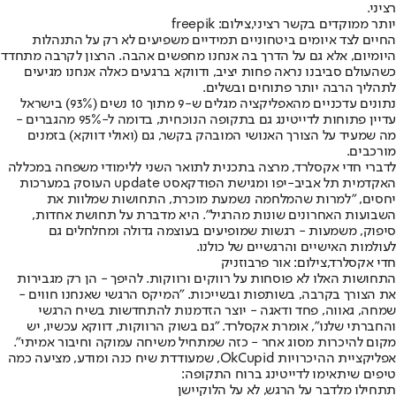
רציני.
יותר ממוקדים בקשר רציני,צילום: freepik
החיים לצד איומים ביטחוניים תמידיים משפיעים לא רק על התנהלות
היומיום, אלא גם על הדרך בה אנחנו מחפשים אהבה. הרצון לקרבה מתחדד
כשהעולם סביבנו נראה פחות יציב, ודווקא ברגעים כאלה אנחנו מגיעים
לתהליך הרבה יותר פתוחים ובשלים.
נתונים עדכניים מהאפליקציה מגלים ש-9 מתוך 10 נשים (93%) בישראל
עדיין פתוחות לדייטינג גם בתקופה הנוכחית, בדומה ל-95% מהגברים -
מה שמעיד על הצורך האנושי המובהק בקשר, גם (ואולי דווקא) בזמנים
מורכבים.
לדברי חדי אקסלרד, מרצה בתכנית לתואר השני ללימודי משפחה במכללה
האקדמית תל אביב-יפו ומגישת הפודקאסט update העוסק במערכות
יחסים, "למרות שהמלחמה נשמעת מוכרת, התחושות שמלוות את
השבועות האחרונים שונות מהרגיל". היא מדברת על תחושת אחדות,
סיפוק, משמעות - רגשות שמופיעים בעוצמה גדולה ומחלחלים גם
לעולמות האישיים והרגשיים של כולנו.
חדי אקסלרד,צילום: אור פרבוזניק
התחושות האלו לא פוסחות על רווקים ורווקות. להיפך - הן רק מגבירות
את הצורך בקרבה, בשותפות ובשייכות. "המיקס הרגשי שאנחנו חווים -
שמחה, גאווה, פחד ודאגה - יוצר הזדמנות להתחדשות בשיח הרגשי
והחברתי שלנו", אומרת אקסלרד. "גם בשוק הרווקות, דווקא עכשיו, יש
מקום להיכרות מסוג אחר - כזה שמתחיל משיחה עמוקה וחיבור אמיתי".
אפליקציית ההיכרויות OkCupid, שמעודדת שיח כנה ומודע, מציעה כמה
טיפים שיתאימו לדייטינג ברוח התקופה:
תתחילו מלדבר על הרגש, לא על הלוקיישן