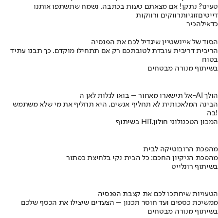
טעינו? נתקן! אם מצאתם טעות בכתבה, נשמח שתשתפו אותנו
דייטים
זוגיות
רווקים ורווקות
כדאי
להכיר
הסוד של איינשטיין שיגדיל לכם את הפנסיה
הריבית דריבית עובדת לטובתכם רק אם תתחילו מוקדם. כך תבנו עתיד
בטוח
בשיתוף מנורה מבטחים
אל תישארו מאחור – בואו לגלות לאן ה-AI הולך
הבינה המלאכותית לא תחליף אנשים, היא תחליף את מי שלא משתמש
בה!
בשיתוף HIT,המכון הטכנולוגי חולון
מהפכת הרובוטיקה לבית
מהפכת הניקיון החכם: כל הבית נקי בלחיצת כפתור
בשיתוף רונלייט
הטעויות שיחתכו לכם את קצבת הפנסיה
ממשיכת כספים ועד חוסר תכנון – הצעדים שיצילו את הכסף שלכם
בשיתוף מנורה מבטחים