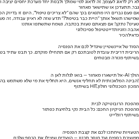
לא רק לדאוג לעצמך, זה לדאוג למי שמולך ולבנות יחד מערכת יחסים יציבה ו
גבר, תתעדכן או שתישאר מאחור
אם פעם גברים היו מתגאים בכך שהם "לא צריכים טיפול", היום זו בדיוק
שמישהו תשאל אותך "היית כבר בטיפול?" תדע שזה לא ראיון עבודה, זה פש
טעינו? נתקן! אם מצאתם טעות בכתבה, נשמח שתשתפו אותנו
אהבה וזוגיות
דייט
טיפול פסיכולוגי
כדאי
להכיר
הסוד של איינשטיין שיגדיל לכם את הפנסיה
הריבית דריבית עובדת לטובתכם רק אם תתחילו מוקדם. כך תבנו עתיד בט
בשיתוף מנורה מבטחים
אל תישארו מאחור – בואו לגלות לאן ה-AI הולך
הבינה המלאכותית לא תחליף אנשים, היא תחליף את מי שלא משתמש בה!
בשיתוף HIT,המכון הטכנולוגי חולון
מהפכת הרובוטיקה לבית
מהפכת הניקיון החכם: כל הבית נקי בלחיצת כפתור
בשיתוף רונלייט
הטעויות שיחתכו לכם את קצבת הפנסיה
ממשיכת כספים ועד חוסר תכנון – הצעדים שיצילו את הכסף שלכם