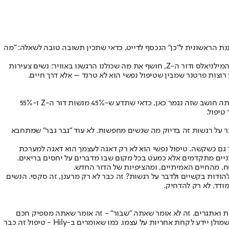
ננת הראשונית ל"כן" הנכסף לדייט, כדאי שתכין תשובה טובה לשאלה: "מה
ברוכים הבאים לעידן שבו מודעות נפשית היא לא רק בונוס היא חובה. סקר חדש של אפליקציית ההיכרויות Hily - שבדק 2,500 צעירים וצעירות מדור המילניאלס ודור ה-Z, חושף את מה שכולנו הרגשנו באוויר: נשים צעירות
רוצות פרטנר שמבין שטיפול נפשי הוא לא טרנד – אלא דרך חיים.
נתחיל בעובדות הסקר: 55% מהנשים הצעירות לא ייצאו עם גבר שמזלזל בטיפול נפשי. לא מדובר פה באיזו קפריזה - זה כבר הפך לסינון ראשוני. ואם אתה חושב שזה נגמר כאן, כדאי שתדע ש-45% מנשות דור ה-Z ו-55%
בר על רגשות זה בדיוק מה שנשים מחפשות. לא עוד "גבר גבר" שמתחבא
 גם כשקשה. טיפול נפשי הוא לא רק דאגה לעצמך הוא דאגה למערכת
וניים מתקדמים אלא כמעט בכל מקום שבו מדברים על יחסים בריאים.
להודות בקשיים ולדבר על רגשות? זה כבר לא רק מרענן, זה סקסי. הנשים
בות ואתגרים. זה לא אומר שאתה "שבור" - זה אומר שאתה מספיק חכם
לדעת שלפעמים צריך עזרה. היום כשמהודעות לבריאות הנפש נמצאת בכל מקום מהאינסטגרם ועד למקומות העבודה, נשים מצפות לראות שגם הגבר שמולן יידע לקחת אחריות על עצמו. כמו שאומרים ב-Hily - טיפול זה כבר