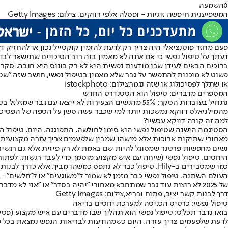
0
השמעה
המשפיענית חיפשה זוגיות - ופסלה אלפי רווקים. צילום: Getty Images
פעם מחזר פוטנציאלי היה צריך רק לדעת להזמין קוקטייל נכון או להחזיק 
דעתך על טיפול נפשי כי אם אתה לא מאמין בזה רוב הסיכויים שתישאר לבד 
פשוט לא מוכנות להתפשר על גבר שלא מאמין בטיפול נפשי, חושב שזה "שטויו
או שתלך לפסיכולוג או שזה נגמר,צילום: istockphoto
המספרים מדברים: טיפול הוא הסטנדרט החדש
מהמילניאלס דווקא נמשכות יותר למי שכבר עשה סשן על הספה של הפסיכולוג וכמעט רבע מהנשים (23%) לא ישקלו אפ
למה זה קורה דווקא עכשיו?
הסטיגמה הישנה שטיפול נפשי הוא סימן לחולשה, התפוגגה. היום, טיפול ה
מאחורי שתיקות ארוכות אלא מישהו שמבין שלפעמים צריך עזרה מקצועית כ
נשים מחפשות פרטנר שמסוגל להיות שם באמת לא רק פיזית אלא גם רגשית.
היחסים. טיפול נפשי (שיחה עם איש מקצוע מוסמך כדי לעבד רגשות, לפתו
כמו שמסבירים ב-Hily, טיפול כבר לא נתפס כמשהו מביך, אלא כדרך לבנות קשר יציב, פתוח ובריא. זה לא רק עניין של אופנה זו דרישה שמגיעה מהשטח, מהחיים האמיתיים, ומהציפיות של הדור החדש.
העולם השתנה. טיפול נפשי כבר מזמן לא שמור ל"משוגעים" או ל"חלשים" - ה
של 2025 לא רוצות עוד גבר שמתחבא מאחורי "יהיה בסדר" או "אני לא מדבר על רגשות". הן מחפשות פרטנר שמבין שהחיים מורכבים ושיש דרכים להתמודד, לא רק להדחיק.
דרך לבנות קשר יציב, פתוח ובריא,צילום: Getty Images
טיפול נפשי: כרטיס הכניסה למערכת יחסים בריאה
בואו נדבר תכל'ס: טיפול נפשי הוא תהליך שבו מדברים עם איש מקצוע (פסי