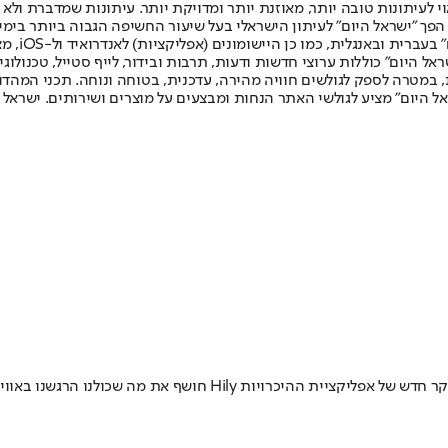
לעיתונות טובה יותר, מאוזנת יותר ומדויקת יותר. עיתונות שמדברת ולא צ
שלום. המהדורה המודפסת הראשונה פורסמה ב-30 ביולי 2007, וב-2010 הפך "ישראל היום" לעיתון הישראלי בעל שי
לחמנוביץ,
ל היום" כוללות ערוצי חדשות ודעות, תרבות ובידור, לייף סטייל, טכנולוגיה
ברית, במטרה לספק לגולשים חוויה מהירה, עדכנית, בטוחה ונוחה. תכני המה
ל היום" מציע לגולשי האתר הנחות ומבצעים על מוצרים ושירותים. ישראל 
ברוכים הבאים לעידן שבו מודעות נפשית היא לא רק בונוס - היא חובה •