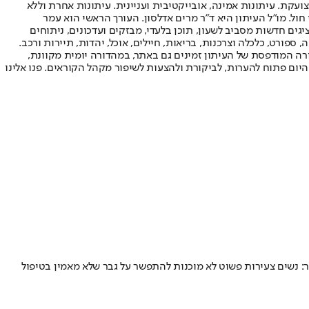
ועקת. עיתונות אמינה, אובייקטיבית ועניינית. עיתונות אחרת וללא
עור החשיפה הגבוה ביותר בימי חול. מו"ל העיתון היא ד"ר מרים אדלסון. העורך הראשי הוא עמר
 והעורך המייסד הוא עמוס רגב. אתרי האינטרנט של "ישראל היום" בעברית ובאנגלית, כמו כן היישומונים (אפליקציות) לאנדרואיד ול-iOS, מציגים חדשות מסביב לשעון, תוכן בלעדי, מבזקים ועדכונים, ניתוחים
, ספורט, כלכלה וצרכנות, בריאות, חיילים, אוכל, יהדות, תיירות ורכב.
דורה המודפסת של העיתון זמינים גם באתר, במהדורה יומית מקוונת,
היום פתוח להערות, לביקורת ולהצעות לשיפור מקהל הקוראים. פנו אלינו
 סקר חדש של אפליקציית ההיכרויות Hily חושף את מה שכולנו הרגשנו באוויר: נשים צעירות פשוט לא מוכנות להתפשר על גבר שלא מאמין בטיפול