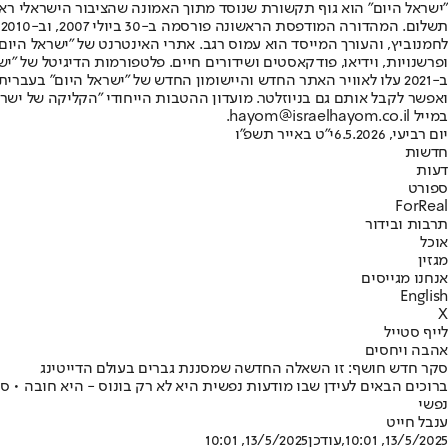
"ישראל היום" הוא גוף תקשורת שנוסד מתוך האמונה שהציבור הישראלי ראוי 
ת
ופרשנויות, וידיאו, פודקאסטים ושידורים חיים. פלטפורמות הדיגיטל של "ישרא
ב-2021 עלו לאוויר האתר החדש והיישומון החדש של "ישראל היום" בע
ואפשר לקבל אותם גם בניוזלטר. מועדון ההטבות הייחודי "הקליקה של ישרא
במייל hayom@israelhayom.co.il.
יום רביעי, 6.5.2026
י"ט באייר תשפ"ו
חדשות
דעות
ספורט
ForReal
תרבות ובידור
אוכל
מגזין
אנחנו מגייסים
English
X
לייף סטייל
אהבה ויחסים
סקר חדש חושף: זו השאלה החדשה שמסננת גברים בעולם הדייטינג
נפשי
ענבל חייט
13/5/2025, 10:01
,עודכן
13/5/2025, 10:01