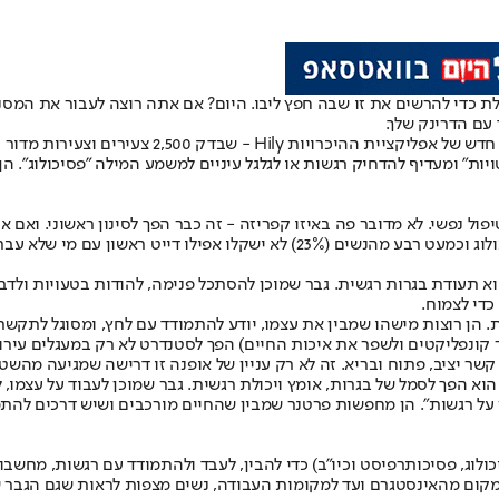
דלת כדי להרשים את זו שבה חפץ ליבו. היום? אם אתה רוצה לעבור את המס
עם הדרינק שלך.
ת" ומעדיף להדחיק רגשות או לגלגל עיניים למשמע המילה "פסיכולוג". הן 
ילו דייט ראשון עם מי שלא עבר טיפול.
וא תעודת בגרות רגשית. גבר שמוכן להסתכל פנימה, להודות בטעויות ולד
די לצמוח.
 הן רוצות מישהו שמבין את עצמו, יודע להתמודד עם לחץ, ומסוגל לתקשר
ר קונפליקטים ולשפר את איכות החיים) הפך לסטנדרט לא רק במעגלים עיר
וא הפך לסמל של בגרות, אומץ ויכולת רגשית. גבר שמוכן לעבוד על עצמו, 
כולוג, פסיכותרפיסט וכיו"ב) כדי להבין, לעבד ולהתמודד עם רגשות, מחש