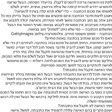
לתת גט והאישה צריכה להסכים לקבלו. בהיעדר הסכמה, הבעל שרוצה
להתגרש יידרש להוכיח קיומה של עילת גירושין. אחרת, יחוייב לשלם
לאשתו את סכום הכתובה – כדי "שלא תהא קלה בעיניו להוציאה".
חשוב לדעת:
חיובי הכתובה אינם פוקעים עם מותו של הבעל. בדיוק כמו כל
חוב אחר, גם חוב הכתובה נמשך לאחר פטירתו, והאישה יכולה לתבוע את
כתובתה מעיזבונו. אין אפשרות לקבוע בצוואה סעיף הפוטר את הבעל
מתשלום הכתובה – כפי שלא ניתן "למחוק" חוב בצוואה.
הכתובה - מסמך משפטי מחייב. אילוסטרציה,צילום: GettyImages
האם כל סכום שכתוב בכתובה באמת מחייב?
ברוב החתונות, החתן חותם על סכום גבוה בכתובה, לעיתים רק כדי שלא
ייחשב קמצן. אבל חשוב להבין: מדובר בשטר חוב לכל דבר ועניין. כאשר
הסכום גבוה במיוחד, אין ודאות שהאישה תקבל את כולו. בתי הדין
הרבניים חלוקים בנושא: חלקם סבורים שעל הבעל לשלם את מלוא הסכום,
וחלקם סבורים שיש להגביל את הסכום לרמה ריאלית – סכום שיאפשר
לאישה להתקיים בכבוד למשך תקופה מסויימת.
מתי האישה תקבל את כתובתה?
האישה תוכל לדרוש את כתובתה כאשר הבעל הוא שפותח בהליך הגירושין
או במקרים בהם היא מבקשת להתגרש ויש לה עילת גירושין כמו למשל
אלימות כנגדה, בגידתו של הבעל, כשהבעל אינו מקיים את חובתו לקיים
עימה יחסי אישות, אם הבעל עזב את הבית וכיוצ"ב.
מקרה נוסף בו האישה תהיה זכאית לכתובתה אם בני הזוג חתמו על הסכם
ממון הקובע כי האישה אינה זכאית לחלקת ברכושו של הבעל ואין לה רכוש
משמעותי משלה.
מתי האישה לא תקבל את כתובתה?
ישנם מקרים בהם האישה עלולה להפסיד את כתובתה, למשל: אישה