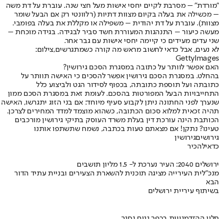
"מורדת" – מסרבת לקיים יחסי אישות מעל חצי שנה. עוברת על דת משה
– מכשילה את בעלה בקיום מצוות דתיות (רלוונטי רק אם הבעל שומר
מצוות). עוברת על דת יהודית – משפילה או מקללת את בעלה בפומבי.
מעשה כיעור – התנהגות המעוררת חשד סביר לבגידה. בגידה מוכחת –
שני עדים מעידים כי קיימה יחסי אישות עם גבר אחר.
לא נעים, אבל כדאי לחשוב מראש מה קורה כשמתגרשים,צילום:
GettyImages
האם אפשר לוותר על כתובה במסגרת הסכם גירושין?
בהחלט. במסגרת הסכם גירושין אפשר להסכים כי האישה תוותר על
כתובתה ועל תוספת כתובתה, בכפוף לסידור הגט ולביצוע כלל
התחייבויות הבעל המפורטות בהסכם. לעומת זאת במסגרת הסכם ממון
שנערך לפני החתונה ניתן לקבוע סעיף מיוחד: אם בני הזוג יתגרשו, האישה
תהיה זכאית למלוא סכום הכתובה, כשהוא מוצמד למדד המחירים לצרכן.
הכותבת הינה עורכת דין בעלת משרד העוסק בתיקי גירושין מורכבים
טעינו? נתקן! אם מצאתם טעות בכתבה, נשמח שתשתפו אותנו
גירושים
גירושין
כדאי
להכיר
ירושלים 2040: העיר נערכת ל- 1.5 מליון תושבים
מנכ"לית העירייה מציגה תוכנית להשארת הצעירים ובניית עתיד הדור
הבא
בשיתוף עיריית ירושלים
חלון ההזדמנויות בכפר גנים נסגר