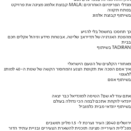
קבוצת אלמוג מציגה את פרויקט MALA: מגדלי הפרימיום האחרונים
בפתח תקווה
בשיתוף קבוצת אלמוג
כך תחסכו בחשמל בלי להזיע
מהפכת האנרגיה של תדיראן: שליטה, אבטחת מידע וניהול אקלים חכם
בבית
בשיתוף TADIRAN
מאחורי הקלעים של הטעם הישראלי
איך אסם הפכה את תקופת הצנע והמחסור הקשה של שנות ה-40 למותג
לאומי?
בשיתוף אסם
אתם עוד לא שם? הטיסה למונדיאל כבר יצאה
יונדאי לוקחת אתכם לבמה הכי גדולה בעולם
בשיתוף יונדאי מבית כלמוביל
ירושלים 2040: העיר נערכת ל- 1.5 מליון תושבים
מנכ"לית העירייה מציגה תוכנית להשארת הצעירים ובניית עתיד הדור