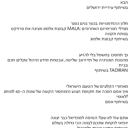
הבא
בשיתוף עיריית ירושלים
חלון ההזדמנויות בכפר גנים נסגר
קבוצת אלמוג מציגה את פרויקט MALA: מגדלי הפרימיום האחרונים
בפתח תקווה
בשיתוף קבוצת אלמוג
כך תחסכו בחשמל בלי להזיע
מהפכת האנרגיה של תדיראן: שליטה, אבטחת מידע וניהול אקלים חכם
בבית
בשיתוף TADIRAN
מאחורי הקלעים של הטעם הישראלי
איך אסם הפכה את תקופת הצנע והמחסור הקשה של שנות ה-40 למותג
לאומי?
בשיתוף אסם
אתם עוד לא שם? הטיסה למונדיאל כבר יצאה
יונדאי לוקחת אתכם לבמה הכי גדולה בעולם