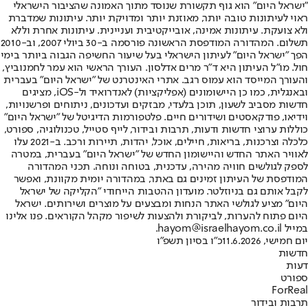
"ישראל היום" הוא גוף תקשורת שנוסד מתוך האמונה שהציבור הישראלי
ראוי לעיתונות טובה יותר, מאוזנת יותר ומדויקת יותר. עיתונות שמדברת
ולא צועקת. עיתונות אמינה, אובייקטיבית ועניינית. עיתונות אחרת וללא
תשלום. המהדורה המודפסת הראשונה פורסמה ב-30 ביולי 2007, וב-2010
הפך "ישראל היום" לעיתון הישראלי בעל שיעור החשיפה הגבוה ביותר בימי
חול. מו"ל העיתון היא ד"ר מרים אדלסון. העורך הראשי הוא עמר לחמנוביץ,
והעורך המייסד הוא עמוס רגב. אתרי האינטרנט של "ישראל היום" בעברית
ובאנגלית, כמו כן היישומונים (אפליקציות) לאנדרואיד ול-iOS, מציגים
חדשות מסביב לשעון, תוכן בלעדי, מבזקים ועדכונים, ניתוחים ופרשנויות,
וידיאו, פודקאסטים ושידורים חיים. פלטפורמות הדיגיטל של "ישראל היום"
כוללות ערוצי חדשות ודעות, תרבות ובידור, לייף סטייל, טכנולוגיה, ספורט,
כלכלה וצרכנות, בריאות, חיילים, אוכל, יהדות, תיירות ורכב. ב-2021 עלו
לאוויר האתר החדש והיישומון החדש של "ישראל היום" בעברית, במטרה
לספק לגולשים חוויה מהירה, עדכנית, בטוחה ונוחה. תכני המהדורה
המודפסת של העיתון זמינים גם באתר, במהדורה יומית מקוונת, ואפשר
לקבל אותם גם בניוזלטר. מועדון ההטבות הייחודי "הקליקה של ישראל
היום" מציע לגולשי האתר הנחות ומבצעים על מוצרים ושירותים. ישראל
היום פתוח להערות, לביקורת ולהצעות לשיפור מקהל הקוראים. פנו אלינו
במייל hayom@israelhayom.co.il.
יום חמישי, 11.6.2026
כ"ו בסיון תשפ"ו
חדשות
דעות
ספורט
ForReal
תרבות ובידור