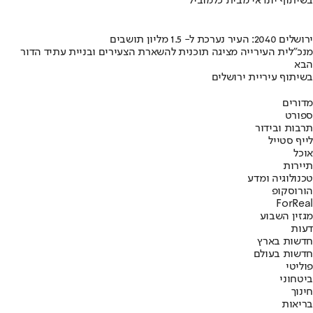
בשיתוף יונדאי מבית כלמוביל
ירושלים 2040: העיר נערכת ל- 1.5 מליון תושבים
מנכ"לית העירייה מציגה תוכנית להשארת הצעירים ובניית עתיד הדור
הבא
בשיתוף עיריית ירושלים
מדורים
ספורט
תרבות ובידור
לייף סטייל
אוכל
תיירות
טכנולוגיה ומדע
הורוסקופ
ForReal
מגזין השבוע
דעות
חדשות בארץ
חדשות בעולם
פוליטי
ביטחוני
חינוך
בריאות