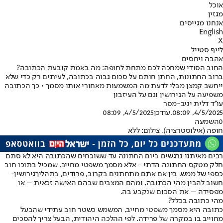
אוכל
מגזין
אנחנו מגייסים
English
X
לייף סטייל
אהבה ויחסים
החוב הסודי שמחכה לכם מתחת לחופה: מה באמת קובעת הכתובה?
ברוב החתונות, החתן חותם על סכום גבוה בכתובה, לעיתים רק כדי שלא
ייחשב קמצן מבלי לדעת מה המשמעות מאחורי אותו מסמך • כך הכתובה
משפיעה על הגירושין וגם על העיזבון
עו''ד דלית יניב-מסר
4/5/2025, 08:09
,עודכן
4/5/2025, 08:09
0
השמעה
חופה (אילוסטרציה). צילום: ללא
רבים מאיתנו נרגשים ביום החתונה עד ששוכחים שהכתובה היא לא סתם
חלק מטקס החתונה הדתי - אלא מסמך משפטי מחייב, שמכיל בתוכו חוב
כספי של ממש. בין אם אתם מתחתנים בקרוב, פרודים, בתהליך
גירושין
-
חשוב להבין מהי הכתובה, ומהם המצבים שבהם האישה זכאית – או
מפסידה – את הסכום שנקבע בה.
מהי כתובה בכלל?
כתובה היא מסמך משפטי מחייב, המשמש כשטר חוב עתידי שהבעל
מחוייב בו במקרה של פרידה. לפי ההלכה היהודית, הבעל צריך להסכים