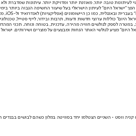
לעיתונות טובה יותר, מאוזנת יותר ומדויקת יותר. עיתונות שמדברת ולא צ
שלום. המהדורה המודפסת הראשונה פורסמה ב-30 ביולי 2007, וב-2010 הפך "ישראל היום" לעיתון הישראלי בעל שי
לחמנוביץ,
ל היום" כוללות ערוצי חדשות ודעות, תרבות ובידור, לייף סטייל, טכנולוגיה
ברית, במטרה לספק לגולשים חוויה מהירה, עדכנית, בטוחה ונוחה. תכני המה
ל היום" מציע לגולשי האתר הנחות ומבצעים על מוצרים ושירותים. ישראל 
קניה ווסט • השניים הצטלמו יחד בסוויטה במלון כשהם לבושים בבגדים ה