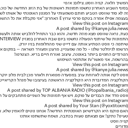
המשיך הלאה. קניה ווסט, צילום: אי.פי
בסוף השבוע האחרון נחשפו תמונות ראשונות של בת הזוג החדשה של כוכ
זה לא סוד שווסט הטביע חותם משמעותי על הסגנון האופנתי של אשתו לשעב
בעצמה אפילו אמרה בטקס פרסי ערוץ E האחרון
: "אני מקבלת את כל ההשר
View this post on Instagram
A post shared by @kanye.julia.news
כעת, נראה שווסט מצא מוזה חדשה, והוא כבר התחיל להלביש אותה ולעשות 
שיתפה כי ווסט הפתיע אותה עם דייט שני מהחלומות בניו יורק.
הרשמו לניוזלטר שלנו - כל מה שמעניין, מרענן ומעורר השראה – במקום א
הטרנדים החמים ביותר באופנה, עיצוב ואורח חיים בריא. הצטרפו!
בהרשמה, אני מאשר/ת את
תנאי השימוש
View this post on Instagram
A post shared by @kanye.julia.news
ווסט לקח אותה לארוחת ערב במסעדה מפוארת ולאחר מכן לבית מלון יוקרתי, שם חיכתה להם סוויטה מ
הקולקציה המדוברת היא הקולקציה הראשונה בעיצובו של מנהל הקריאייטיב החד
View this post on Instagram
A post shared by TOP ALBANIA RADIO (@topalbania_radio)
ווסט מדד את הבגדים על פוקס, ויש אף תמונות של השניים מתחבקים על הרצפה ונראים מאוהבים במיוחד. פוקס גם דגמנה
View this post on Instagram
A post shared by Your Stan (@yoxtitoxmi)
האם פוקס היא הקרדשיאן האופנתית החדשה? אנחנו נוטים להאמין שלא, אב
טעינו? נתקן! אם מצאתם טעות בכתבה, נשמח שתשתפו אותנו
קניה ווסט
מדורים