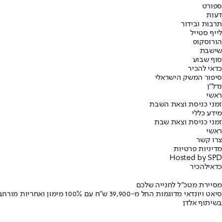
ספורט
דעות
תרבות ובידור
לייף סטייל
הורוסקופ
שישבת
סוף שבוע
כדאי להכיר
סיפור המשק הישראלי
נדל"ן
ראשי
זמני כניסת וצאת השבת
מידע כללי
זמני כניסת וצאת שבת
ראשי
צרו קשר
מדיניות פרטיות
Hosted by SPD
כדאי
להכיר
מסיירת מטכ"ל לחנייה שלכם
סיאט ויונדאי מדוגמות החל מ-39,900 ש״ח עם 100% מימון ואחריות מורחבת
בשיתוף אלדן