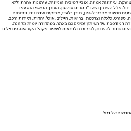
ועקת. עיתונות אמינה, אובייקטיבית ועניינית. עיתונות אחרת וללא
עור החשיפה הגבוה ביותר בימי חול. מו"ל העיתון היא ד"ר מרים אדלסון. העורך הראשי הוא עמר
 והעורך המייסד הוא עמוס רגב. אתרי האינטרנט של "ישראל היום" בעברית ובאנגלית, כמו כן היישומונים (אפליקציות) לאנדרואיד ול-iOS, מציגים חדשות מסביב לשעון, תוכן בלעדי, מבזקים ועדכונים, ניתוחים
, ספורט, כלכלה וצרכנות, בריאות, חיילים, אוכל, יהדות, תיירות ורכב.
דורה המודפסת של העיתון זמינים גם באתר, במהדורה יומית מקוונת,
היום פתוח להערות, לביקורת ולהצעות לשיפור מקהל הקוראים. פנו אלינו
חדשים של דיזל