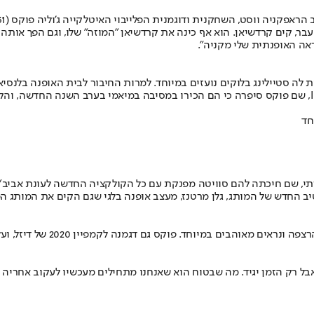
ב הראפ
קניה ווסט
, השחקנית ודוגמנית הפלייבוי האיטלקייה ג'וליה פוקס (31).
ר, קים קרדשיאן. הוא אף כינה את קרדשיאן "המוזה" שלו, וגם הפך אותה 
אה האופנתית שלי מקניה".
לה סטיילינג בלוקים נועזים במיוחד. למרות החיבור לבית האופנה בלנסי
התמונות של שיתוף הפעולה נחשפו ביום שבת האחרון במגזין INTERVIEW, שם פוקס סיפרה כי הם הכירו במסיבה 
חד
פנקת עם כל הקולקציה החדשה לעונת אביב/קיץ 2022 של דיזל, עם פריטים חדשים שעוד לא הגיעו לח
ש של המותג, גלן מרטנז, מעצב אופנה בלגי שגם הקים את המותג המצליח ject
 לקמפיין 2020 של דיזל, ועל פי הכתבה המדוברת ווסט חשב שהחיבור שלה למותג הוא מדויק.
ל רק הזמן יגיד. מה שבטוח הוא שאנחנו מתחילים מעכשיו לעקוב אחריה 