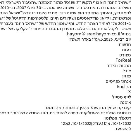
"ישראל היום" הוא גוף תקשורת שנוסד מתוך האמונה שהציבור הישראלי ראוי 
ת
ופרשנויות, וידיאו, פודקאסטים ושידורים חיים. פלטפורמות הדיגיטל של "ישרא
ב-2021 עלו לאוויר האתר החדש והיישומון החדש של "ישראל היום" בע
ואפשר לקבל אותם גם בניוזלטר. מועדון ההטבות הייחודי "הקליקה של ישרא
במייל hayom@israelhayom.co.il.
יום רביעי, 4.3.2026
ט"ו באדר תשפ"ו
חדשות
דעות
ספורט
ForReal
תרבות ובידור
אוכל
מגזין
אנחנו מגייסים
English
X
לייף סטייל
אופנה
קים קרדשיאן החדשה? מהפך בחסות קניה ווסט
דוגמנית הפלייבוי האיטלקייה הפכה להיות בת הזוג החדשה של כוכב הראפ 
דניאלה קפלוטו
10/1/2022, 11:14
,עודכן
10/1/2022, 12:42
0
השמעה