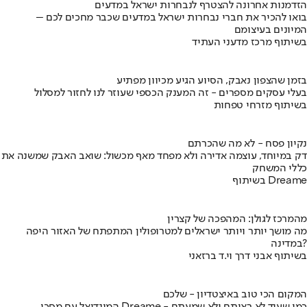
הזדמנות אחרונה להצטרף לנבחרות ישראל במדעים
בואו להכיר את חברי נבחרות ישראל במדעים שכבר מחכים לכם –
המיונים בעיצומם
בשיתוף מרכז מדעני העתיד
בזמן שהצפון נאבק, הסיוע הגיע מכיוון מפתיע
בעלי עסקים מספרים - זה המענק הכספי שעוזר לנו לחזור למסלול
בשיתוף מזרחי טפחות
נקיון פסח - לא מה שהכרתם
דק במיוחד, עוצמה אדירה ולא מפחד מאף מכשול: שואב האבק שמשנה את
כללי המשחק
בשיתוף Dreame
מהמרכז לגולן: המהפכה של קצרין
מה מושך יותר ויותר ישראלים למטרופולין המתפתח של האזור היפה
במדינה?
בשיתוף אבני דרך וי.ד ברזאני
המקום הכי טוב באיצטדיון - שלכם