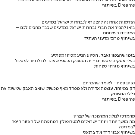
המונדיאל עם מסכי Dreame - כמו שעוד לא ראיתם ולא שמעתם
בשיתוף Dreame
הזדמנות אחרונה להצטרף לנבחרות ישראל במדעים
בואו להכיר את חברי נבחרות ישראל במדעים שכבר מחכים לכם –
המיונים בעיצומם
בשיתוף מרכז מדעני העתיד
בזמן שהצפון נאבק, הסיוע הגיע מכיוון מפתיע
בעלי עסקים מספרים - זה המענק הכספי שעוזר לנו לחזור למסלול
בשיתוף מזרחי טפחות
נקיון פסח - לא מה שהכרתם
דק במיוחד, עוצמה אדירה ולא מפחד מאף מכשול: שואב האבק שמשנה את
כללי המשחק
בשיתוף Dreame
מהמרכז לגולן: המהפכה של קצרין
מה מושך יותר ויותר ישראלים למטרופולין המתפתח של האזור היפה
במדינה?
בשיתוף אבני דרך וי.ד ברזאני