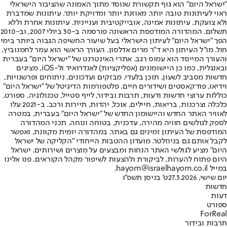
"ישראל היום" הוא גוף תקשורת שנוסד מתוך האמונה שהציבור הישראלי
ראוי לעיתונות טובה יותר, מאוזנת יותר ומדויקת יותר. עיתונות שמדברת
ולא צועקת. עיתונות אמינה, אובייקטיבית ועניינית. עיתונות אחרת וללא
תשלום. המהדורה המודפסת הראשונה פורסמה ב-30 ביולי 2007, וב-2010
הפך "ישראל היום" לעיתון הישראלי בעל שיעור החשיפה הגבוה ביותר בימי
חול. מו"ל העיתון היא ד"ר מרים אדלסון. העורך הראשי הוא עמר לחמנוביץ,
והעורך המייסד הוא עמוס רגב. אתרי האינטרנט של "ישראל היום" בעברית
ובאנגלית, כמו כן היישומונים (אפליקציות) לאנדרואיד ול-iOS, מציגים
חדשות מסביב לשעון, תוכן בלעדי, מבזקים ועדכונים, ניתוחים ופרשנויות,
וידיאו, פודקאסטים ושידורים חיים. פלטפורמות הדיגיטל של "ישראל היום"
כוללות ערוצי חדשות ודעות, תרבות ובידור, לייף סטייל, טכנולוגיה, ספורט,
כלכלה וצרכנות, בריאות, חיילים, אוכל, יהדות, תיירות ורכב. ב-2021 עלו
לאוויר האתר החדש והיישומון החדש של "ישראל היום" בעברית, במטרה
לספק לגולשים חוויה מהירה, עדכנית, בטוחה ונוחה. תכני המהדורה
המודפסת של העיתון זמינים גם באתר, במהדורה יומית מקוונת, ואפשר
לקבל אותם גם בניוזלטר. מועדון ההטבות הייחודי "הקליקה של ישראל
היום" מציע לגולשי האתר הנחות ומבצעים על מוצרים ושירותים. ישראל
היום פתוח להערות, לביקורת ולהצעות לשיפור מקהל הקוראים. פנו אלינו
במייל hayom@israelhayom.co.il.
יום שישי, 27.3.2026
ט' בניסן תשפ"ו
חדשות
דעות
ספורט
ForReal
תרבות ובידור