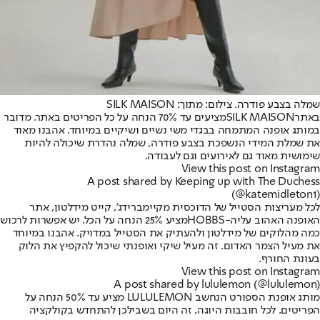
שמלה בצבע פודרה. צילום: מתוך: SILK MAISON
באתר
SILK MAISON
מציעים עד 70% הנחה על כל הפריטים באתר. מדובר
במותג אופנה המתמחה בבגדי משי נשיים ושיקיים במיוחד. אהבנו מאוד
את שמלת המידי הנשפכת בצבע פודרה, שמלה נהדרת שיכולה להיות
שימושית מאוד גם לאירועים וגם לעבודה.
View this post on Instagram
A post shared by Keeping up with The Duchess
(@katemidleton1)
לכל מעריצות הסטייל של הדוכסית מקיימברידג', קייט מידלטון, אתר
האופנה האהוב עליה-
HOBBS
מציע 25% הנחה על הכל. יש אפשרות לרכוש
כמה מהלוקים של מידלטון ולהעתיק את הסטייל במדויק. אהבנו במיוחד
את מעיל הצמר האדום. זה מעיל שיקי ואופנתי שיכול להקפיץ את הלוק
בעונת החורף.
View this post on Instagram
A post shared by lululemon (@lululemon)
מותג אופנת הספורט הנחשב LULULEMON מציע עד 50% הנחה על
הפריטים. לכל חובבות היוגה, זה היום בשבילכן להתחדש בקולקציה