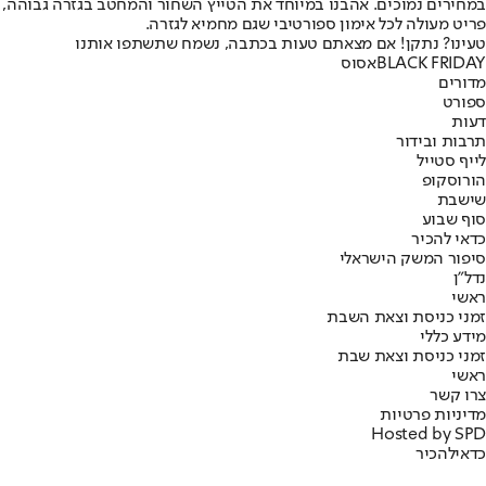
במחירים נמוכים. אהבנו במיוחד את הטייץ השחור והמחטב בגזרה גבוהה,
פריט מעולה לכל אימון ספורטיבי שגם מחמיא לגזרה.
טעינו? נתקן! אם מצאתם טעות בכתבה, נשמח שתשתפו אותנו
BLACK FRIDAY
אסוס
מדורים
ספורט
דעות
תרבות ובידור
לייף סטייל
הורוסקופ
שישבת
סוף שבוע
כדאי להכיר
סיפור המשק הישראלי
נדל"ן
ראשי
זמני כניסת וצאת השבת
מידע כללי
זמני כניסת וצאת שבת
ראשי
צרו קשר
מדיניות פרטיות
Hosted by SPD
כדאי
להכיר