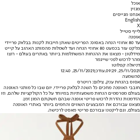
אוכל
מגזין
אנחנו מגייסים
English
X
לייף סטייל
אופנה
עד 80 אחוזי הנחה באסוס: הפריטים שאתן חייבות לקנות בבלאק פריידי
מז'קט עור בכמעט 80 אחוזי הנחה ועד לשמלות מהמותג האהוב על קייט
מידלטון • מצאנו את ההנחות המשתלמות ביותר באתרים בעולם • רוצו
מהר לרכוש לפני שייגמר
דניאלה קפלוטו
25/11/2021, 09:29
,עודכן
25/11/2021, 12:40
0
השמעה
אסוס בהנחת ענק, צילום: רויטרס
חובבי האופנה מחכים כל השנה ל
בלאק פרייד
י, יום שבו כל מותגי האופנה
בעולם מפרסמים הנחות משמעותיות במיוחד על כל הקולקציות שלהם, וזו
הזדמנות נהדרת לרכוש פריטי אופנה שבהם חשקתם המון זמן.
מצאנו עבורכם את המבצעים השווים והחמים ביותר ב
אתרי האופנה
בעולם
, וגם ליקטנו עבורכם פריטי מאסט לרכישה.