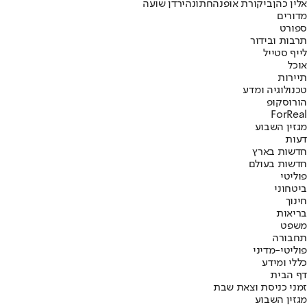
אלין כהן
ביקורת אופנה
חתונה
ירדן שועה
מדורים
ספורט
תרבות ובידור
לייף סטייל
אוכל
תיירות
טכנולוגיה ומדע
הורוסקופ
ForReal
מגזין השבוע
דעות
חדשות בארץ
חדשות בעולם
פוליטי
ביטחוני
חינוך
בריאות
משפט
תחבורה
פוליטי-מדיני
כללי ומידע
דף הבית
זמני כניסת וצאת שבת
מגזין השבוע