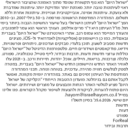
"ישראל היום" הוא גוף תקשורת שנוסד מתוך האמונה שהציבור הישראלי
ראוי לעיתונות טובה יותר, מאוזנת יותר ומדויקת יותר. עיתונות שמדברת
ולא צועקת. עיתונות אמינה, אובייקטיבית ועניינית. עיתונות אחרת וללא
תשלום. המהדורה המודפסת הראשונה פורסמה ב-30 ביולי 2007, וב-2010
הפך "ישראל היום" לעיתון הישראלי בעל שיעור החשיפה הגבוה ביותר בימי
חול. מו"ל העיתון היא ד"ר מרים אדלסון. העורך הראשי הוא עמר לחמנוביץ,
והעורך המייסד הוא עמוס רגב. אתרי האינטרנט של "ישראל היום" בעברית
ובאנגלית, כמו כן היישומונים (אפליקציות) לאנדרואיד ול-iOS, מציגים
חדשות מסביב לשעון, תוכן בלעדי, מבזקים ועדכונים, ניתוחים ופרשנויות,
וידיאו, פודקאסטים ושידורים חיים. פלטפורמות הדיגיטל של "ישראל היום"
כוללות ערוצי חדשות ודעות, תרבות ובידור, לייף סטייל, טכנולוגיה, ספורט,
כלכלה וצרכנות, בריאות, חיילים, אוכל, יהדות, תיירות ורכב. ב-2021 עלו
לאוויר האתר החדש והיישומון החדש של "ישראל היום" בעברית, במטרה
לספק לגולשים חוויה מהירה, עדכנית, בטוחה ונוחה. תכני המהדורה
המודפסת של העיתון זמינים גם באתר, במהדורה יומית מקוונת, ואפשר
לקבל אותם גם בניוזלטר. מועדון ההטבות הייחודי "הקליקה של ישראל
היום" מציע לגולשי האתר הנחות ומבצעים על מוצרים ושירותים. ישראל
היום פתוח להערות, לביקורת ולהצעות לשיפור מקהל הקוראים. פנו אלינו
במייל hayom@israelhayom.co.il.
יום שישי, 5.6.2026
כ' בסיון תשפ"ו
חדשות
דעות
ספורט
ForReal
תרבות ובידור