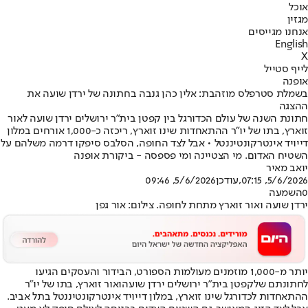
אוכל
מגזין
אנחנו מגייסים
English
X
לייף סטייל
אופנה
בשמלת סטרפלס מוזהבת: אלין כהן גנבה בחתונה של ירדן שועה את
ההצגה
חתונת השנה של עולם הכדורגל בין קפטן בית"ר ירושלים ירדן שועה לאור
זוארץ, בתו של יו"ר ההתאחדות שינו זוארץ, ריכזה כ-1,000 אורחים במלון
דייויד אינטרקונטיננטל • אבל לצד החופה, הסלבס סיפקו דרמה משלהם על
השטיח האדום. מי הצטיינה ומי פספסה - ביקורת אופנה
יואב מאיר
5/6/2026, 07:15
,עודכן
5/6/2026, 09:46
0
השמעה
ירדן שועה ואור זוארץ מתחת לחופה. צילום: אור גפן
יותר מ-1,000 מוזמנים מעולמות הספורט, הבידור והעסקים הגיעו
לחתונתם של
קפטן בית"ר ירושלים ירדן שועה
ואור זוארץ, בתו של יו"ר
ההתאחדות לכדורגל שינו זוארץ, במלון דייויד אינטרקונטיננטל בתל אביב.