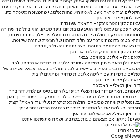
בגזרת קאט אאוט עם מחשוף עמוק, קפלים וכיווצים. השמלה כמעט גירדה
את הרצפה, עוד פחות סנטימטר והאורך היה מדויק. הבד המבריק יחד עם
הקפלים יצרו מראה מעט לא מגוהץ, פחות אלגנטי מהמצופה משמלה כזו.
אור לוזון,צילום: אור גפן
עמוס לוזון ונופר פיבקו - התאמה שעובדת
איש העסקים עמוס לוזון הגיע עם בת זוגו נופר פיבקו. הוא בחליפה שחורה
מחויטת ומדויקת, חולצה לבנה מכופתרת ונעלי עור אלגנטיות תואמות,
והיא בטופ בדוגמת פרפר עם חלק תחתון של חצאית שחורה שקופה.
דווקא את ההתאמה ביניהם, הצבעוניות והשילוב, אהבנו.
עמוס לוזון ונופר פיבקו,צילום: אור גפן
ליאם גולן - אלגנט בטוויסט צבאי
ליאם גולן נראה מצוין בחליפה שחורה אלגנטית בגזרת אוברסייז, ז'קט
ומכנסיים רחבים בשילוב טי-שירט לבנה ונעליים בסגנון צבאי. השילוב של
נעליים טרנדיות עם חליפה אלגנטית מדויק ומתאים לו בול.
ליאם גולן,צילום: אור גפן
דור ואון רפאלי - האכזבה
לעומתם, האחים דור ואון רפאלי הגיעו בלוקים בסיסיים למדי. דור בחר
במכנסיים שחורים אלגנטיים, טי-שירט לבנה וסניקרס בשחור-לבן, ואון
בטוטאל לוק שחור: מכנסיים, חולצה מכופתרת ונעלי עור. האמת? קצת
מאכזב. יש להם את כל הנתונים לייצר לוקים עם הרבה יותר עניין.
דור ואון רפאלי, אכזבו,צילום: אור גפן
טעינו? נתקן! אם מצאתם טעות בכתבה, נשמח שתשתפו אותנו
עקבו אחרינו
G
o
o
g
l
e
News