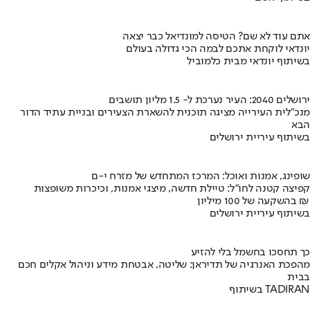
אתם עוד לא שם? הטיסה למונדיאל כבר יצאה
יונדאי לוקחת אתכם לבמה הכי גדולה בעולם
בשיתוף יונדאי מבית כלמוביל
ירושלים 2040: העיר נערכת ל- 1.5 מליון תושבים
מנכ"לית העירייה מציגה תוכנית להשארת הצעירים ובניית עתיד הדור
הבא
בשיתוף עיריית ירושלים
שופינג, אמנות ואוכל: המרכז המתחדש של מזרח י-ם
קפיצה קטנה לחו"ל: טיילת חדשה, מיצגי אמנות, וכיכרות משופצות
בהשקעה של 100 מיליון ₪
בשיתוף עיריית ירושלים
כך תחסכו בחשמל בלי להזיע
מהפכת האנרגיה של תדיראן: שליטה, אבטחת מידע וניהול אקלים חכם
בבית
בשיתוף TADIRAN