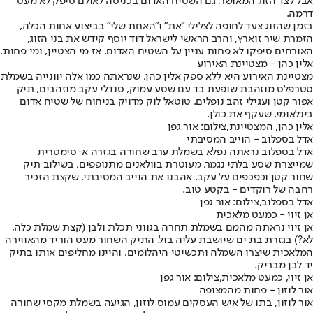
אבל לצד הזוג המאושר, גם השטיח האדום בכניסה לאולם סיפק לא מעט
דרמה.
בזמן שהזוג צעד לחופה לצלילי "את" ו"האחת שלי" בביצוע אחות הכלה,
הזמרת שיר זוארץ, והרב הראשי לישראל דוד יוסף קידש את בני הזוג,
האורחים סיפקו לא פחות עניין על השטיח האדום. אז מי הצטיין, ומי פחות.
אלין כהן - מצטיינת האירוע
מצטיינת האירוע היא ללא ספק אלין כהן, שנראתה כמו אלה יוונייה בשמלת
סטרפלס מוזהבת שופעת בד עם שסע עמוק, סנדלי עקב מוזהבים, תיק
אפור קטן ועגילי זהב נופלים. טוטאל לוק מדויק בניחוח של שטיח אדום
בינלאומי, שעקף את כולן.
אלין כהן, המצטיינת,צילום: אור גפן
אדל בספלוב - הוייב המסיבתי
אדל בספלוב נראתה נפלא בשמלת ערב שחורה בגזרה א-סימטרית
שמייצרת שסע בלתי נגמר, מעוטרת בוולאנים מתנופפים, בשילוב תיק
שחור קטן וכפכפים על עקב. אהבנו את הוייב המסיבתי, שקצת הזכיר
רחבה של רוקדים - בקטע טוב.
אדל בספלוב,צילום: אור גפן
אן זיוי - כמעט מלאכית
אן זיוי נראתה מהמם בשמלת תחרה בגווני תכלת ולבן (קצת שמלת כלה,
לא?) בגזרת בת ים שיושבת עליה בול. התיק השחור מעט הוריד מהאווירה
המלאכית שיצרו השמלה ותכשיטי היהלומים, והיינו מחליפים אותו בתיק
יד לבן מבריק.
אן זיוי, כמעט מלאכית,צילום: אור גפן
אור לוזון - פחות מהמצופה
אור לוזון, בתו של איש העסקים עמוס לוזון, הגיעה בשמלת מקסי שחורה