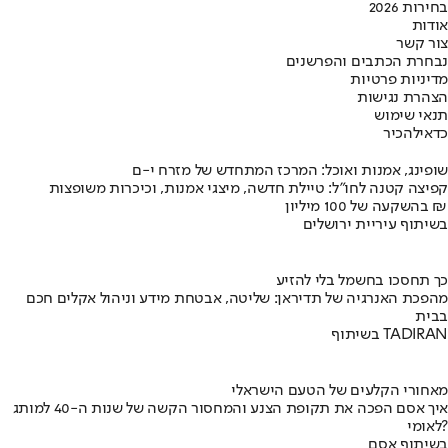
בחירות 2026
אודות
צור קשר
נבחרת הכתבים והפרשנים
מדיניות פרטיות
הצהרת נגישות
תנאי שימוש
כדאי
להכיר
שופינג, אמנות ואוכל: המרכז המתחדש של מזרח י-ם
קפיצה קטנה לחו"ל: טיילת חדשה, מיצגי אמנות, וכיכרות משופצות
בהשקעה של 100 מיליון ₪
בשיתוף עיריית ירושלים
כך תחסכו בחשמל בלי להזיע
מהפכת האנרגיה של תדיראן: שליטה, אבטחת מידע וניהול אקלים חכם
בבית
בשיתוף TADIRAN
מאחורי הקלעים של הטעם הישראלי
איך אסם הפכה את תקופת הצנע והמחסור הקשה של שנות ה-40 למותג
לאומי?
בשיתוף אסם