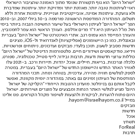
"ישראל היום" הוא גוף תקשורת שנוסד מתוך האמונה שהציבור הישראלי
ראוי לעיתונות טובה יותר, מאוזנת יותר ומדויקת יותר. עיתונות שמדברת
ולא צועקת. עיתונות אמינה, אובייקטיבית ועניינית. עיתונות אחרת וללא
תשלום. המהדורה המודפסת הראשונה פורסמה ב-30 ביולי 2007, וב-2010
הפך "ישראל היום" לעיתון הישראלי בעל שיעור החשיפה הגבוה ביותר בימי
חול. מו"ל העיתון היא ד"ר מרים אדלסון. העורך הראשי הוא עמר לחמנוביץ,
והעורך המייסד הוא עמוס רגב. אתרי האינטרנט של "ישראל היום" בעברית
ובאנגלית, כמו כן היישומונים (אפליקציות) לאנדרואיד ול-iOS, מציגים
חדשות מסביב לשעון, תוכן בלעדי, מבזקים ועדכונים, ניתוחים ופרשנויות,
וידיאו, פודקאסטים ושידורים חיים. פלטפורמות הדיגיטל של "ישראל היום"
כוללות ערוצי חדשות ודעות, תרבות ובידור, לייף סטייל, טכנולוגיה, ספורט,
כלכלה וצרכנות, בריאות, חיילים, אוכל, יהדות, תיירות ורכב. ב-2021 עלו
לאוויר האתר החדש והיישומון החדש של "ישראל היום" בעברית, במטרה
לספק לגולשים חוויה מהירה, עדכנית, בטוחה ונוחה. תכני המהדורה
המודפסת של העיתון זמינים גם באתר, במהדורה יומית מקוונת, ואפשר
לקבל אותם גם בניוזלטר. מועדון ההטבות הייחודי "הקליקה של ישראל
היום" מציע לגולשי האתר הנחות ומבצעים על מוצרים ושירותים. ישראל
היום פתוח להערות, לביקורת ולהצעות לשיפור מקהל הקוראים. פנו אלינו
במייל hayom@israelhayom.co.il.
מבזקים
חדשות
אוכל
תשחץ
ForReal
תרבות