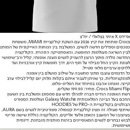
אדידס X איתי בצלאלי / יח"צ
Crocs פותחת את קיץ 2026 עם השקת קולקציית MIAMI, משפחת
כפכפים וסנדלים חדשה לנשים, המשלבת בין הנוחות האייקונית של המותג
לבין השראה מעולמות החופשה, והאסתטיקה הזוהרת. הקולקציה
החדשה נולדה מתוך הרצון להעניק לנשים מענה אופנתי, קליל ורב־שימושי
לעונת הקיץ החל מבילוי על חוף הים, דרך חופשות קיץ אורבניות ועד
ללוקים ערביים מלאי סטייל.
כל הדגמים עוצבו מתוך מחשבה על שילוב מושלם בין אופנה
לפונקציונליות, כך שניתן לעבור איתם בקלות מלוק יום קליל לבילוי ערב
קייצי, ואנחנו אהבנו במיוחד את הפליפ-פלופ.
Crocs Miami Flip. מחיר: 199.90 שקלים,
רשת האופנה הודיס חברה למהלך חדש עם סמסונג ומשלבת בין השעון
החכם בעל הבינה המלאכותית Galaxy Watch8 ועולמות הספורט
הבולטים בקולקציית ה-PRO של HOODIES
שיתוף פעולה זה מציג קולקציית קפסולה ספורטיבית לנשים בשם AURA,
בעיצובו של המעצב והאמן אלעד אליקים. הקולקציה כוללת שישה פריטי
לבוש נבחרים לנשים המאופיינים בזהות מותגית מובחנת, דינמית
ושימושית.