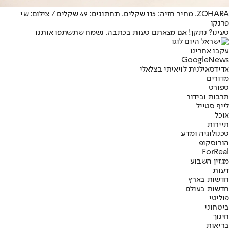
ZOHARA. מחיר חזיה: 115 שקלים. תחתונים: 49 שקלים / צילום: שי
פרנקו
טעינו? נתקן! אם מצאתם טעות בכתבה, נשמח שתשתפו אותנו
עקבו אחרינו
G
o
o
g
l
e
News
אדידס
אילנית לוי
איתי בצלאלי
מדורים
ספורט
תרבות ובידור
לייף סטייל
אוכל
תיירות
טכנולוגיה ומדע
הורוסקופ
ForReal
מגזין השבוע
דעות
חדשות בארץ
חדשות בעולם
פוליטי
ביטחוני
חינוך
בריאות