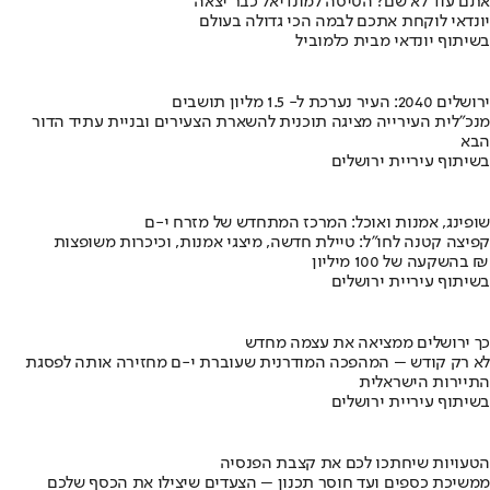
אתם עוד לא שם? הטיסה למונדיאל כבר יצאה
יונדאי לוקחת אתכם לבמה הכי גדולה בעולם
בשיתוף יונדאי מבית כלמוביל
ירושלים 2040: העיר נערכת ל- 1.5 מליון תושבים
מנכ"לית העירייה מציגה תוכנית להשארת הצעירים ובניית עתיד הדור
הבא
בשיתוף עיריית ירושלים
שופינג, אמנות ואוכל: המרכז המתחדש של מזרח י-ם
קפיצה קטנה לחו"ל: טיילת חדשה, מיצגי אמנות, וכיכרות משופצות
בהשקעה של 100 מיליון ₪
בשיתוף עיריית ירושלים
כך ירושלים ממציאה את עצמה מחדש
לא רק קודש – המהפכה המודרנית שעוברת י-ם מחזירה אותה לפסגת
התיירות הישראלית
בשיתוף עיריית ירושלים
הטעויות שיחתכו לכם את קצבת הפנסיה
ממשיכת כספים ועד חוסר תכנון – הצעדים שיצילו את הכסף שלכם