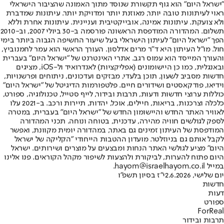
"ישראל היום" הוא גוף תקשורת שנוסד מתוך האמונה שהציבור הישראלי
ראוי לעיתונות טובה יותר, מאוזנת יותר ומדויקת יותר. עיתונות שמדברת
ולא צועקת. עיתונות אמינה, אובייקטיבית ועניינית. עיתונות אחרת וללא
תשלום. המהדורה המודפסת הראשונה פורסמה ב-30 ביולי 2007, וב-2010
הפך "ישראל היום" לעיתון הישראלי בעל שיעור החשיפה הגבוה ביותר בימי
חול. מו"ל העיתון היא ד"ר מרים אדלסון. העורך הראשי הוא עמר לחמנוביץ,
והעורך המייסד הוא עמוס רגב. אתרי האינטרנט של "ישראל היום" בעברית
ובאנגלית, כמו כן היישומונים (אפליקציות) לאנדרואיד ול-iOS, מציגים
חדשות מסביב לשעון, תוכן בלעדי, מבזקים ועדכונים, ניתוחים ופרשנויות,
וידיאו, פודקאסטים ושידורים חיים. פלטפורמות הדיגיטל של "ישראל היום"
כוללות ערוצי חדשות ודעות, תרבות ובידור, לייף סטייל, טכנולוגיה, ספורט,
כלכלה וצרכנות, בריאות, חיילים, אוכל, יהדות, תיירות ורכב. ב-2021 עלו
לאוויר האתר החדש והיישומון החדש של "ישראל היום" בעברית, במטרה
לספק לגולשים חוויה מהירה, עדכנית, בטוחה ונוחה. תכני המהדורה
המודפסת של העיתון זמינים גם באתר, במהדורה יומית מקוונת, ואפשר
לקבל אותם גם בניוזלטר. מועדון ההטבות הייחודי "הקליקה של ישראל
היום" מציע לגולשי האתר הנחות ומבצעים על מוצרים ושירותים. ישראל
היום פתוח להערות, לביקורת ולהצעות לשיפור מקהל הקוראים. פנו אלינו
במייל hayom@israelhayom.co.il.
יום שלישי, 2.6.2026
י"ז בסיון תשפ"ו
חדשות
דעות
ספורט
ForReal
תרבות ובידור