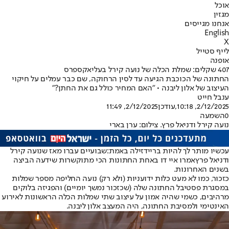
אוכל
מגזין
אנחנו מגייסים
English
X
לייף סטייל
אופנה
407 שקלים: שמלת הכלה של נועה קירל בעליאקספרס
החתונה של הכוכבת הגיעה עד לסין הרחוקה, שם כבר עמלים על חיקוי
העיצוב של אלון ליבנה • "האם המחיר כולל גם את החתן?"
ענבל חייט
2/12/2025, 10:18
,עודכן
2/12/2025, 11:49
0
השמעה
נועה קירל ודניאל פרץ. צילום: ערן בארי
עכשיו מותר לך להיות בריידזילה באמת:
שבועיים עברו מאז ש
נועה קירל
ודניאל פרץ
אמרו איי דו באחת החתונות הכי מתוקשרות שידעה הביצה
בשנים האחרונות.
כזכור, כמו לא מעט כלות ידועניות (ולא רק) נועה החליפה מספר שמלות
במסגרת פסטיבל החתונה שלה (שכזכור נמשך יומיים) והפגיזה בלוקים
מרהיבים, כשמי שהיה אמון על עיצוב שתי שמלות הכלה הראשונות לאירוע
האינטימי ולמסיבת החתונה, היה המעצב אלון ליבנה.