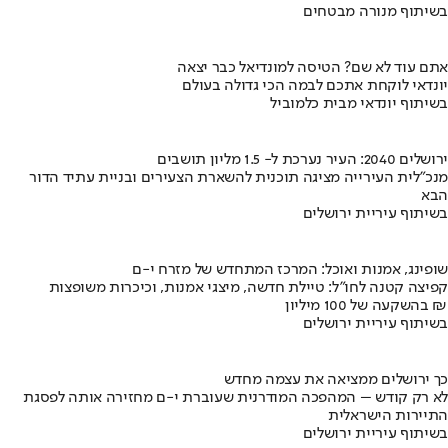
בשיתוף מנורה מבטחים
אתם עוד לא שם? הטיסה למונדיאל כבר יצאה
יונדאי לוקחת אתכם לבמה הכי גדולה בעולם
בשיתוף יונדאי מבית כלמוביל
ירושלים 2040: העיר נערכת ל- 1.5 מליון תושבים
מנכ"לית העירייה מציגה תוכנית להשארת הצעירים ובניית עתיד הדור
הבא
בשיתוף עיריית ירושלים
שופינג, אמנות ואוכל: המרכז המתחדש של מזרח י-ם
קפיצה קטנה לחו"ל: טיילת חדשה, מיצגי אמנות, וכיכרות משופצות
בהשקעה של 100 מיליון ₪
בשיתוף עיריית ירושלים
כך ירושלים ממציאה את עצמה מחדש
לא רק קודש – המהפכה המודרנית שעוברת י-ם מחזירה אותה לפסגת
התיירות הישראלית
בשיתוף עיריית ירושלים