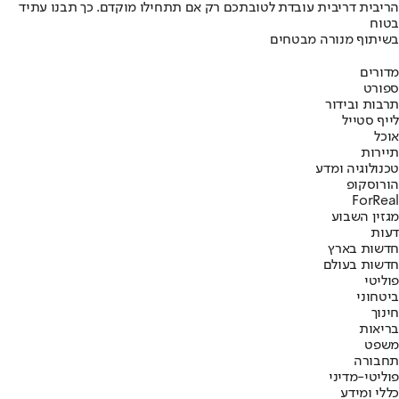
הריבית דריבית עובדת לטובתכם רק אם תתחילו מוקדם. כך תבנו עתיד
בטוח
בשיתוף מנורה מבטחים
מדורים
ספורט
תרבות ובידור
לייף סטייל
אוכל
תיירות
טכנולוגיה ומדע
הורוסקופ
ForReal
מגזין השבוע
דעות
חדשות בארץ
חדשות בעולם
פוליטי
ביטחוני
חינוך
בריאות
משפט
תחבורה
פוליטי-מדיני
כללי ומידע