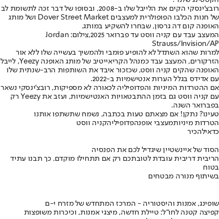
רובצ'ינסקי הקים את הלייבל שלו ב-2008, ובסופו של דבר זכה לתשומת לב
של חנות הכלבו הפופולרית למעצבים Dover Street Market ושל מותג
האופנה קום דה גרסון, שבחרו להשקיע במותג.
המעצב עבד עם קניה ווסט עד פברואר 2025,צילום: Jordan
Strauss/Invision/AP
למרות שהוא השתדל לא להופיע פומבי ולהמשיך בעשייה שלו ללא אור
הזרקורים, המעצב עבד כמנהל הקריאייטיב של מותג האופנה Yeezy, לייבל
האופנה שהקים קניה ווסט, שכזכור איבד את השותפות הרב-שנתית שלו
עם אדידס בגלל הערות אנטישמיות ב-2022.
אם ההטרדות המיניות והפדופיליה לכאורה לא מספיקות, רובצ'ינסקי נשאר
עם קניה ווסט גם בזמן ההתבטאויות האנטישמיות, ועזב את Yeezy רק
בפברואר השנה.
טעינו? נתקן! אם מצאתם טעות בכתבה, נשמח שתשתפו אותנו
הטרדות מיניות
מעצבי אופנה
פדופיליה
קניה ווסט
כדאי
להכיר
הסוד של איינשטיין שיגדיל לכם את הפנסיה
הריבית דריבית עובדת לטובתכם רק אם תתחילו מוקדם. כך תבנו עתיד
בטוח
בשיתוף מנורה מבטחים
שופינג, אמנות והיסטוריה - המרכז המתחדש של מזרח י-ם
קפיצה קטנה לחו"ל: טיילת חדשה, מיצגי אמנות, וכיכרות משופצות