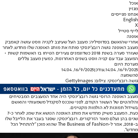
אוכל
מגזין
אנחנו מגייסים
English
X
לייף סטייל
אופנה
אחרי שהואשם בפדופיליה: מעצב העל שעיצב לקניה ווסט עושה קאמבק
מעצב האופנה גושה רובצ'ינסקי פותח את מותג האופנה שלו מחדש, לאחר
שעורר סערה בשנת 2018 כשדוגמנים צעירים הטיחו בו האשמות קשות •
המעצב עבד עם קניה ווסט בשנים האחרונות, כמעין מעצב צללים
מערכת היום
16/9/2025, 14:04
,עודכן
16/9/2025, 14:04
0
השמעה
גושה רובצ'ינסקי. צילום: GettyImages
מעצב האופנה הרוסי גושה רובצ'ינסקי היה אחד המעצבים המבטיחים
והלוהטים של העשור הקודם, לפני שנכנס לסקנדל משמעותי והואשם
בשידול תמונות לא הולמות מקטינים.
כעת, המעצב משיק מחדש את מותג האופנה הנושא את שמו, לאחר כ-7
שנים בהן נעלם מאור הזרקורים. רובצ'ינסקי, שסגר בעבר את הלייבל שלו
ב-2018, אמר ל-The Business of Fashion שהוא מוכן "להתחיל הכל
מחדש".