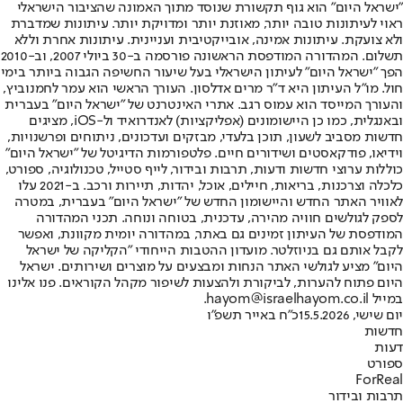
"ישראל היום" הוא גוף תקשורת שנוסד מתוך האמונה שהציבור הישראלי
ראוי לעיתונות טובה יותר, מאוזנת יותר ומדויקת יותר. עיתונות שמדברת
ולא צועקת. עיתונות אמינה, אובייקטיבית ועניינית. עיתונות אחרת וללא
תשלום. המהדורה המודפסת הראשונה פורסמה ב-30 ביולי 2007, וב-2010
הפך "ישראל היום" לעיתון הישראלי בעל שיעור החשיפה הגבוה ביותר בימי
חול. מו"ל העיתון היא ד"ר מרים אדלסון. העורך הראשי הוא עמר לחמנוביץ,
והעורך המייסד הוא עמוס רגב. אתרי האינטרנט של "ישראל היום" בעברית
ובאנגלית, כמו כן היישומונים (אפליקציות) לאנדרואיד ול-iOS, מציגים
חדשות מסביב לשעון, תוכן בלעדי, מבזקים ועדכונים, ניתוחים ופרשנויות,
וידיאו, פודקאסטים ושידורים חיים. פלטפורמות הדיגיטל של "ישראל היום"
כוללות ערוצי חדשות ודעות, תרבות ובידור, לייף סטייל, טכנולוגיה, ספורט,
כלכלה וצרכנות, בריאות, חיילים, אוכל, יהדות, תיירות ורכב. ב-2021 עלו
לאוויר האתר החדש והיישומון החדש של "ישראל היום" בעברית, במטרה
לספק לגולשים חוויה מהירה, עדכנית, בטוחה ונוחה. תכני המהדורה
המודפסת של העיתון זמינים גם באתר, במהדורה יומית מקוונת, ואפשר
לקבל אותם גם בניוזלטר. מועדון ההטבות הייחודי "הקליקה של ישראל
היום" מציע לגולשי האתר הנחות ומבצעים על מוצרים ושירותים. ישראל
היום פתוח להערות, לביקורת ולהצעות לשיפור מקהל הקוראים. פנו אלינו
במייל hayom@israelhayom.co.il.
יום שישי, 15.5.2026
כ"ח באייר תשפ"ו
חדשות
דעות
ספורט
ForReal
תרבות ובידור