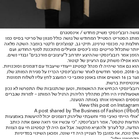
גושה רובצ'ינסקי משיק מחדש / אינסטגרם
מותג הסטריט הסטייל המחודש של גושה כולל מגוון של פריטי בסיס כמו
חולצות טי, מכנסי טרנינג, תיקי גב, קפוצ'ונים וז'קטי בומבר. השקה מלאה
יותר שתכלול פריטים כמו ג'ינסים ומעילים מתוכננת לסוף החודש, ועם
הזמן אמר רובצ'ינסקי שההיצע יתרחב ל"עיצובים מורכבים" ובגדי נשים.
הוא אפילו משחק עם הרעיון של קוטור.
הוא גם אמר שיהיה לו מנהל קסטינג ייעודי שיעבוד עם דוגמנים וסוכנויות.
ב-2018, מספר חודשים לאחר שרובצ'ינסקי הכריז על סגירת המותג שלו,
נער בן 16 האשים אותו באופן פומבי כי המעצב לחץ עליו לשלוח תמונות
אינטימיות ברשת.
רובצ'ינסקי הכחיש את ההאשמות, וטען שהתגובות שלו התפרשו לא נכון
ושפעולותיו היו חלק מתהליך הליהוק הרגיל של המותג - למרות שגברים
נוספים האשימו אותו באותה הטענה.
View this post on Instagram
A post shared by The Business of Fashion (@bof)
"אולי הייתי נאיבי מדי וחשבתי שליהוק דוגמנים יכול להיעשות באמצעות
הודעות טקסט", אמר רובצ'ינסקי. "כי עכשיו אני רואה שאם אתה כותב
הודעה, קל לערוך ולהוציא מהקשר. אבל אם היה לך קסטינג חי עם הצוות
שלך נוכח, אז כמובן כל העניין היה די שונה, ומכאן השינוי במדיניות
הקסטינג שלנו".