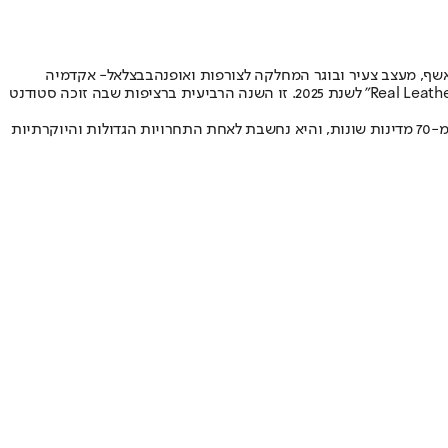
שף, מעצב צעיר ובוגר המחלקה לצורפות ואופנה
בבצלאל
- אקדמיה
לאמנות ועיצוב ירושלים, שסיים זה עתה את לימודיו במחלקה, זכה במקום הראשון בקטגוריית הביגוד בתחרות העיצוב היוקרתית "Real Leather Stay Different" לשנת 2025. זו השנה הרביעית ברציפות שבה זוכה סטודנט
הגמר נערך בטאיפיי, בירת טאיוואן, במגדל "Taipei 101" - אחד הסמלים המזוהים עם עולם העיצוב הגלובלי. בתחרות התמודדו יותר מ-1,400 מעצבים מ-70 מדינות שונות, והיא נחשבת לאחת התחרויות הגדולות והיוקרתיות