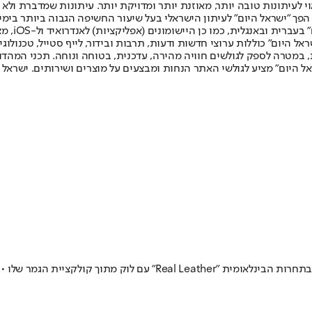
לעיתונות טובה יותר, מאוזנת יותר ומדויקת יותר. עיתונות שמדברת ולא צ
שלום. המהדורה המודפסת הראשונה פורסמה ב-30 ביולי 2007, וב-2010 הפך "ישראל היום" לעיתון הישראלי בעל שי
לחמנוביץ,
ל היום" כוללות ערוצי חדשות ודעות, תרבות ובידור, לייף סטייל, טכנולוגיה
ברית, במטרה לספק לגולשים חוויה מהירה, עדכנית, בטוחה ונוחה. תכני המה
ל היום" מציע לגולשי האתר הנחות ומבצעים על מוצרים ושירותים. ישראל 
נה הרביעית שבה זוכה סטודנט ישראלי בתחרות