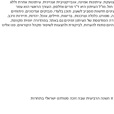
ועקת. עיתונות אמינה, אובייקטיבית ועניינית. עיתונות אחרת וללא
עור החשיפה הגבוה ביותר בימי חול. מו"ל העיתון היא ד"ר מרים אדלסון. העורך הראשי הוא עמר
 והעורך המייסד הוא עמוס רגב. אתרי האינטרנט של "ישראל היום" בעברית ובאנגלית, כמו כן היישומונים (אפליקציות) לאנדרואיד ול-iOS, מציגים חדשות מסביב לשעון, תוכן בלעדי, מבזקים ועדכונים, ניתוחים
, ספורט, כלכלה וצרכנות, בריאות, חיילים, אוכל, יהדות, תיירות ורכב.
דורה המודפסת של העיתון זמינים גם באתר, במהדורה יומית מקוונת,
היום פתוח להערות, לביקורת ולהצעות לשיפור מקהל הקוראים. פנו אלינו