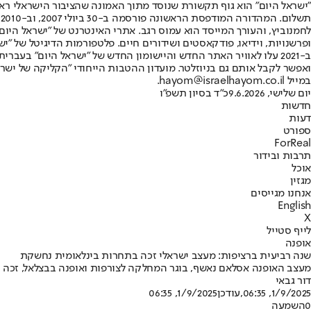
"ישראל היום" הוא גוף תקשורת שנוסד מתוך האמונה שהציבור הישראלי ראוי 
ת
ופרשנויות, וידיאו, פודקאסטים ושידורים חיים. פלטפורמות הדיגיטל של "ישרא
ב-2021 עלו לאוויר האתר החדש והיישומון החדש של "ישראל היום" בע
ואפשר לקבל אותם גם בניוזלטר. מועדון ההטבות הייחודי "הקליקה של ישרא
במייל hayom@israelhayom.co.il.
יום שלישי, 9.6.2026
כ"ד בסיון תשפ"ו
חדשות
דעות
ספורט
ForReal
תרבות ובידור
אוכל
מגזין
אנחנו מגייסים
English
X
לייף סטייל
אופנה
שנה רביעית ברציפות: מעצב ישראלי זכה בתחרות בינלאומית נחשקת
מעצב האופנה אסלאם נאשף, בוגר המחלקה לצורפות ואופנה בבצלאל, זכה בתחרות הבינלאומית "Real Leather" עם לוק מתוך קולקציית הגמר שלו • זו הש
דור גבאי
1/9/2025, 06:35
,עודכן
1/9/2025, 06:35
0
השמעה