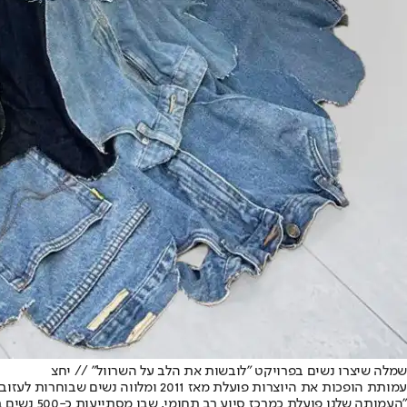
שמלה שיצרו נשים בפרויקט "לובשות את הלב על השרוול" // יחצ
עמותת הופכות את היוצרות פועלת מאז
"העמותה שלנו פועלת כמרכז סיוע רב תחומי, שבו מסתייעות כ-500 נשים בשנה", משתפת לילך צור בן משה, מנכ"לית "הופכות את היוצרות".