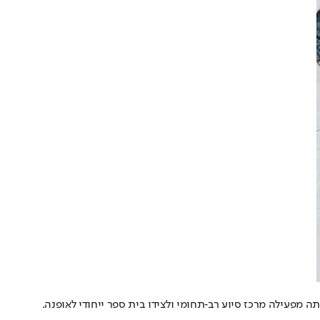
וב יותר. העמותה מפעילה מרכז סיוע רב‑תחומי ולצידו בית ספר ייחודי לאופנה.