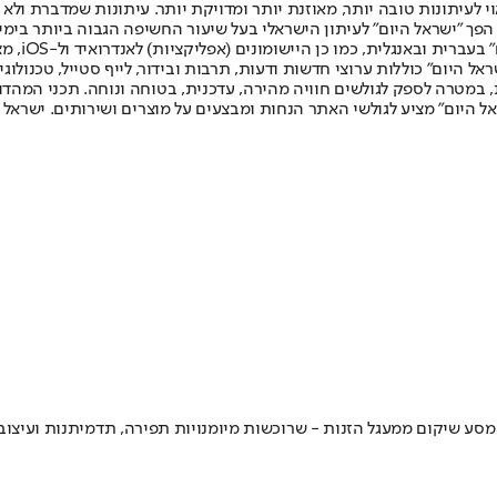
לעיתונות טובה יותר, מאוזנת יותר ומדויקת יותר. עיתונות שמדברת ולא צ
שלום. המהדורה המודפסת הראשונה פורסמה ב-30 ביולי 2007, וב-2010 הפך "ישראל היום" לעיתון הישראלי בעל שי
לחמנוביץ,
ל היום" כוללות ערוצי חדשות ודעות, תרבות ובידור, לייף סטייל, טכנולוגיה
ברית, במטרה לספק לגולשים חוויה מהירה, עדכנית, בטוחה ונוחה. תכני המה
ל היום" מציע לגולשי האתר הנחות ומבצעים על מוצרים ושירותים. ישראל 
ע שיקום ממעגל הזנות - שרוכשות מיומנויות תפירה, תדמיתנות ועיצוב 