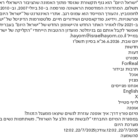
"ישראל היום" הוא גוף תקשורת שנוסד מתוך האמונה שהציבור הישראלי ראוי 
ת
ופרשנויות, וידיאו, פודקאסטים ושידורים חיים. פלטפורמות הדיגיטל של "ישרא
ב-2021 עלו לאוויר האתר החדש והיישומון החדש של "ישראל היום" בע
ואפשר לקבל אותם גם בניוזלטר. מועדון ההטבות הייחודי "הקליקה של ישרא
במייל hayom@israelhayom.co.il.
יום שבת, 6.6.2026
כ"א בסיון תשפ"ו
חדשות
דעות
ספורט
ForReal
תרבות ובידור
אוכל
מגזין
אנחנו מגייסים
English
X
לייף סטייל
אופנה
מיזם פורץ דרך: איך אופנה עוזרת לנשים שיצאו ממעגל הזנות?
במסגרת המיזם החברתי "לובשות את הלב על השרוול", משתתפות נשים במס
מערכת היום
22/7/2025, 12:02
,עודכן
22/7/2025, 12:02
0
השמעה