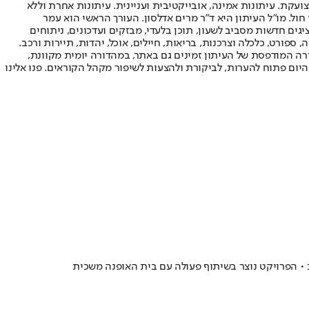
ועקת. עיתונות אמינה, אובייקטיבית ועניינית. עיתונות אחרת וללא
עור החשיפה הגבוה ביותר בימי חול. מו"ל העיתון היא ד"ר מרים אדלסון. העורך הראשי הוא עמר
 והעורך המייסד הוא עמוס רגב. אתרי האינטרנט של "ישראל היום" בעברית ובאנגלית, כמו כן היישומונים (אפליקציות) לאנדרואיד ול-iOS, מציגים חדשות מסביב לשעון, תוכן בלעדי, מבזקים ועדכונים, ניתוחים
, ספורט, כלכלה וצרכנות, בריאות, חיילים, אוכל, יהדות, תיירות ורכב.
דורה המודפסת של העיתון זמינים גם באתר, במהדורה יומית מקוונת,
היום פתוח להערות, לביקורת ולהצעות לשיפור מקהל הקוראים. פנו אלינו
• הפרויקט נוצר בשיתוף פעולה עם בית האופנה משכית