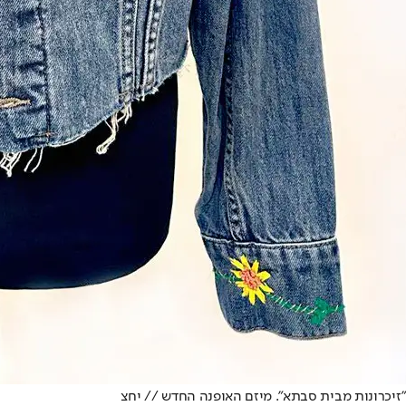
"זיכרונות מבית סבתא". מיזם האופנה החדש // יחצ