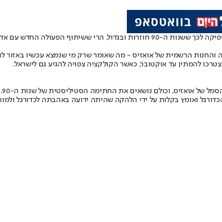
לא היו ראיה מספיקה לכך ששנות ה-90 חוזרות ובגדול, הרי ששיתוף 
נה כרגע רק דרך אדידס בריטניה והחנות הרשמית של אואזיס - מה שאומר שרק מי שנמצא עכ
רכו להמתין עד אוקטובר, כאשר הקולקציה צפויה להגיע גם לישראל.
הק
דורגל ואומץ בקלות על ידי הלהקה שהיתה ידועה באהבתה לכדורגל ולמות