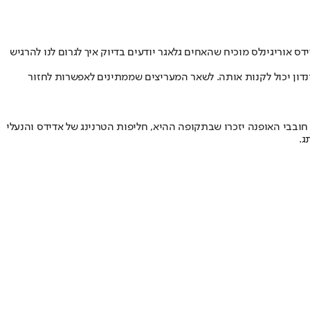
הפעולה החדש עם אדידס אוריגינלס מוכיח שהאחים גלאגר יודעים בדיוק איך לגרום לנו להרגיש
שיו באזור לונדון יכול לקנות אותה. לשאר המעריצים שממתינים לאפשרות לחזור
ולקציה כוללת 26 פריטים המשלבים את הלוגו של אדידס אוריגינלס עם הסמל של אואזיס, וכולם נושאים את החתימה הסטיליסטית של שנות ה-90. חובבי האופנה יזכרו שבתקופה ההיא, חליפות הטרנינג של אדידס והנעלי
ג.