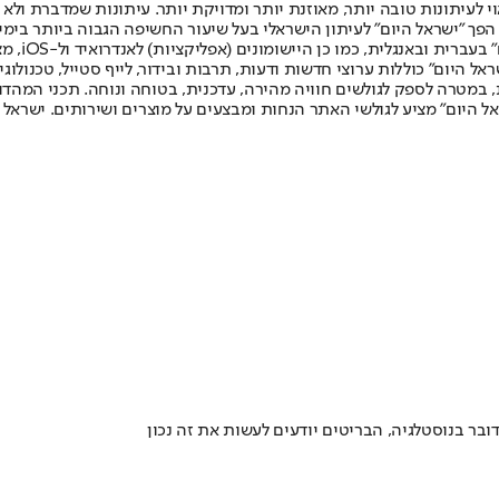
לעיתונות טובה יותר, מאוזנת יותר ומדויקת יותר. עיתונות שמדברת ולא צ
שלום. המהדורה המודפסת הראשונה פורסמה ב-30 ביולי 2007, וב-2010 הפך "ישראל היום" לעיתון הישראלי בעל שי
לחמנוביץ,
ל היום" כוללות ערוצי חדשות ודעות, תרבות ובידור, לייף סטייל, טכנולוגיה
ברית, במטרה לספק לגולשים חוויה מהירה, עדכנית, בטוחה ונוחה. תכני המה
ל היום" מציע לגולשי האתר הנחות ומבצעים על מוצרים ושירותים. ישראל 
בר בנוסטלגיה, הבריטים יודעים לעשות את זה נכון