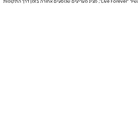
הקמפיין הנלווה כולל סרטון של שלוש דקות הנקרא "Original Forever" המתעד את הקשר ההיסטורי בין הלהקה למותג. הסרטון, המושמע על רקע השיר "Live Forever", מציג מעריצים שנוסעים אחורה בזמן דרך התקופות