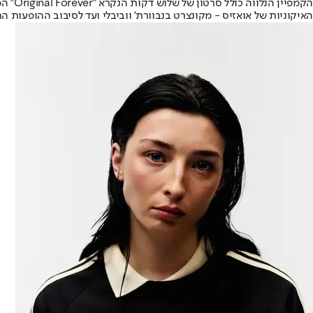
האיקוניות של אואזיס - מקונצרט בנבוורת' ווביבלי ועד לסיבוב ההופעות החדש " '25 World Tour