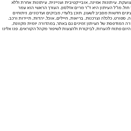
ועקת. עיתונות אמינה, אובייקטיבית ועניינית. עיתונות אחרת וללא
עור החשיפה הגבוה ביותר בימי חול. מו"ל העיתון היא ד"ר מרים אדלסון. העורך הראשי הוא עמר
 והעורך המייסד הוא עמוס רגב. אתרי האינטרנט של "ישראל היום" בעברית ובאנגלית, כמו כן היישומונים (אפליקציות) לאנדרואיד ול-iOS, מציגים חדשות מסביב לשעון, תוכן בלעדי, מבזקים ועדכונים, ניתוחים
, ספורט, כלכלה וצרכנות, בריאות, חיילים, אוכל, יהדות, תיירות ורכב.
דורה המודפסת של העיתון זמינים גם באתר, במהדורה יומית מקוונת,
היום פתוח להערות, לביקורת ולהצעות לשיפור מקהל הקוראים. פנו אלינו