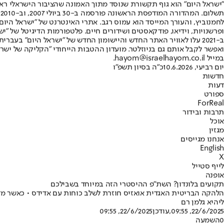
"ישראל היום" הוא גוף תקשורת שנוסד מתוך האמונה שהציבור הישראלי ראוי 
ת
ופרשנויות, וידיאו, פודקאסטים ושידורים חיים. פלטפורמות הדיגיטל של "ישרא
ב-2021 עלו לאוויר האתר החדש והיישומון החדש של "ישראל היום" בע
ואפשר לקבל אותם גם בניוזלטר. מועדון ההטבות הייחודי "הקליקה של ישרא
במייל hayom@israelhayom.co.il.
יום רביעי, 10.6.2026
כ"ה בסיון תשפ"ו
חדשות
דעות
ספורט
ForReal
תרבות ובידור
אוכל
מגזין
אנחנו מגייסים
English
X
לייף סטייל
אופנה
תקועים בלונדון? השת"פ ההיסטרי הזה במיוחד בשבילכם
הלהקה הבריטית האגדית אואזיס חוזרת לשלב כוחות עם אדידס • כאשר מדו
ליהיא גלמן רם
22/6/2025, 09:55
,עודכן
22/6/2025, 09:55
0
השמעה