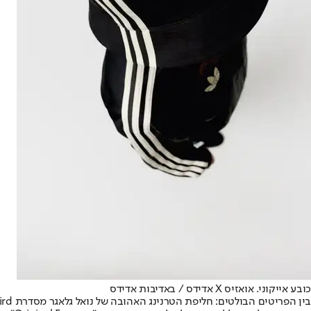
כובע אייקוני. אואזיס X אדידס / באדיבות אדידס
בין הפריטים הבולטים: חליפת הטרנינג האהובה של נואל גלאגר מסדרת Firebird, חולצות פוטבול עם עיטורי ז'קארד, ז'קטים וכמובן - כובע באקט שהפך לסמל של התקופה.