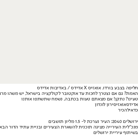
חליפה בצבע בורדו. אואזיס X אדידס / באדיבות אדידס
האמת? גם אם נצטרך לחכות עד אוקטובר לקולקציה בישראל, יש משהו מרגש 
טעינו? נתקן! אם מצאתם טעות בכתבה, נשמח שתשתפו אותנו
אדידס
אואזיס
ירון לונדון
כדאי
להכיר
ירושלים 2040: העיר נערכת ל- 1.5 מליון תושבים
מנכ"לית העירייה מציגה תוכנית להשארת הצעירים ובניית עתיד הדור הבא
בשיתוף עיריית ירושלים