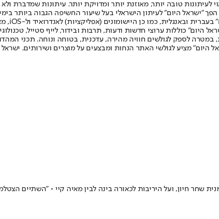
לעיתונות טובה יותר, מאוזנת יותר ומדויקת יותר. עיתונות שמדברת ולא צ
שלום. המהדורה המודפסת הראשונה פורסמה ב-30 ביולי 2007, וב-2010 הפך "ישראל היום" לעיתון הישראלי בעל שי
לחמנוביץ,
ל היום" כוללות ערוצי חדשות ודעות, תרבות ובידור, לייף סטייל, טכנולוגיה
ברית, במטרה לספק לגולשים חוויה מהירה, עדכנית, בטוחה ונוחה. תכני המה
ל היום" מציע לגולשי האתר הנחות ומבצעים על מוצרים ושירותים. ישראל 
ית שחר חיון, ועל היריבות לכאורה בינה לבין מאיה קיי • "השתיים הצטלמ