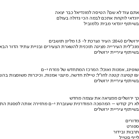
אתם עוד לא שם? הטיסה למונדיאל כבר יצאה
יונדאי לוקחת אתכם לבמה הכי גדולה בעולם
בשיתוף יונדאי מבית כלמוביל
ירושלים 2040: העיר נערכת ל- 1.5 מליון תושבים
מנכ"לית העירייה מציגה תוכנית להשארת הצעירים ובניית עתיד הדור הבא
בשיתוף עיריית ירושלים
שופינג, אמנות ואוכל: המרכז המתחדש של מזרח י-ם
קפיצה קטנה לחו"ל: טיילת חדשה, מיצגי אמנות, וכיכרות משופצות בהשקעה של 100 מיליון ₪
בשיתוף עיריית ירושלים
כך ירושלים ממציאה את עצמה מחדש
לא רק קודש – המהפכה המודרנית שעוברת י-ם מחזירה אותה לפסגת התי
בשיתוף עיריית ירושלים
מדורים
ספורט
תרבות ובידור
לייף סטייל