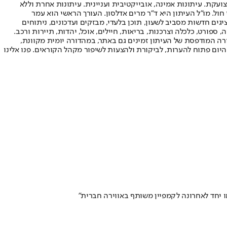
ועקת. עיתונות אמינה, אובייקטיבית ועניינית. עיתונות אחרת וללא
עור החשיפה הגבוה ביותר בימי חול. מו"ל העיתון היא ד"ר מרים אדלסון. העורך הראשי הוא עמר
 והעורך המייסד הוא עמוס רגב. אתרי האינטרנט של "ישראל היום" בעברית ובאנגלית, כמו כן היישומונים (אפליקציות) לאנדרואיד ול-iOS, מציגים חדשות מסביב לשעון, תוכן בלעדי, מבזקים ועדכונים, ניתוחים
, ספורט, כלכלה וצרכנות, בריאות, חיילים, אוכל, יהדות, תיירות ורכב.
דורה המודפסת של העיתון זמינים גם באתר, במהדורה יומית מקוונת,
היום פתוח להערות, לביקורת ולהצעות לשיפור מקהל הקוראים. פנו אלינו
ו יחד לאחרונה לקמפיין משותף באווירה חברית"