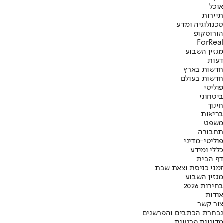
אוכל
תיירות
טכנולוגיה ומדע
הורוסקופ
ForReal
מגזין השבוע
דעות
חדשות בארץ
חדשות בעולם
פוליטי
ביטחוני
חינוך
בריאות
משפט
תחבורה
פוליטי-מדיני
כללי ומידע
דף הבית
זמני כניסת וצאת שבת
מגזין השבוע
בחירות 2026
אודות
צור קשר
נבחרת הכתבים והפרשנים
מדיניות פרטיות