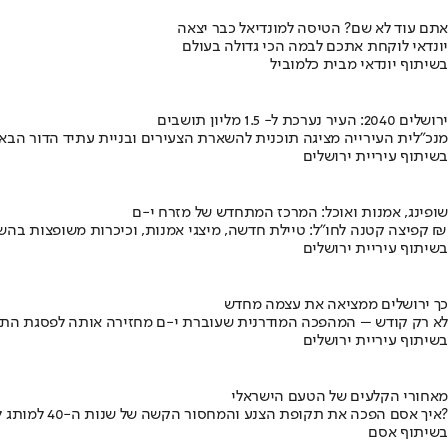
אתם עוד לא שם? הטיסה למונדיאל כבר יצאה
יונדאי לוקחת אתכם לבמה הכי גדולה בעולם
בשיתוף יונדאי מבית כלמוביל
ירושלים 2040: העיר נערכת ל- 1.5 מליון תושבים
מנכ"לית העירייה מציגה תוכנית להשארת הצעירים ובניית עתיד הדור הבא
בשיתוף עיריית ירושלים
שופינג, אמנות ואוכל: המרכז המתחדש של מזרח י-ם
קפיצה קטנה לחו"ל: טיילת חדשה, מיצגי אמנות, וכיכרות משופצות בהשקעה של 100 מיליון ₪
בשיתוף עיריית ירושלים
כך ירושלים ממציאה את עצמה מחדש
לא רק קודש – המהפכה המודרנית שעוברת י-ם מחזירה אותה לפסגת התי
בשיתוף עיריית ירושלים
מאחורי הקלעים של הטעם הישראלי
איך אסם הפכה את תקופת הצנע והמחסור הקשה של שנות ה-40 למותג לאומי?
בשיתוף אסם