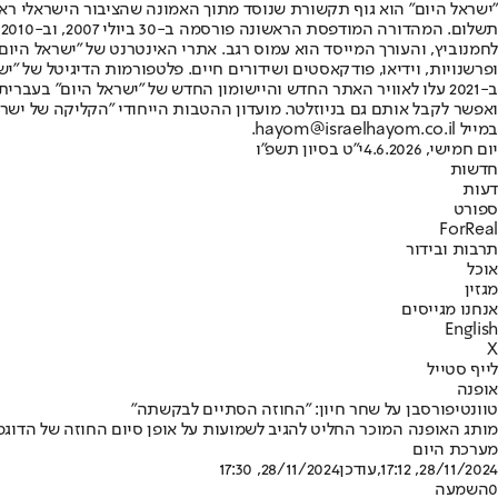
"ישראל היום" הוא גוף תקשורת שנוסד מתוך האמונה שהציבור הישראלי ראוי 
ת
ופרשנויות, וידיאו, פודקאסטים ושידורים חיים. פלטפורמות הדיגיטל של "ישרא
ב-2021 עלו לאוויר האתר החדש והיישומון החדש של "ישראל היום" בע
ואפשר לקבל אותם גם בניוזלטר. מועדון ההטבות הייחודי "הקליקה של ישרא
במייל hayom@israelhayom.co.il.
יום חמישי, 4.6.2026
י"ט בסיון תשפ"ו
חדשות
דעות
ספורט
ForReal
תרבות ובידור
אוכל
מגזין
אנחנו מגייסים
English
X
לייף סטייל
אופנה
טוונטיפורסבן על שחר חיון: "החוזה הסתיים לבקשתה"
מותג האופנה המוכר החליט להגיב לשמועות על אופן סיום החוזה של הדוגמנ
מערכת היום
28/11/2024, 17:12
,עודכן
28/11/2024, 17:30
0
השמעה