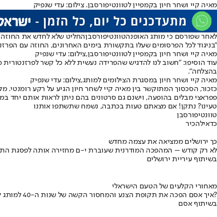
מאיה קיי ושחר חיון בקמפיין לטוונטיפורסבן. צילום: עדי שנפיק
לאחר שפורסם כי מותג האופנה
טוונטיפורסבן
החליט שלא לחדש את החוזה ע
"בניגוד לכל הפרסומים שעלו בתקשורת בימים האחרונים, החוזה עם הפרזנ
מאיה קיי ושחר חיון בקמפיין לטוונטיפורסבן,צילום: עדי שנפיק
עוד הוסיפו: "חשוב לנו להדגיש שהפרידה נעשית ללא כל קשר לפרזנטורית 
בהצלחה".
מאיה קיי ושחר חיון במסגרת הצילומים למותג,צילום: עדי שנפיק
כזכור, הסכסוך המתוקשר בין מאיה קיי לשחר חיון הגיע על רקע רומנטי. מ
פפראצי מבלים בהופעה, וישנם גם סרטונים בהם ניתן לראות אותם יחד במ
טעינו? נתקן! אם מצאתם טעות בכתבה, נשמח שתשתפו אותנו
טוונטיפורסבן
כדאי
להכיר
כך ירושלים ממציאה את עצמה מחדש
לא רק קודש – המהפכה המודרנית שעוברת י-ם מחזירה אותה לפסגת התי
בשיתוף עיריית ירושלים
מאחורי הקלעים של הטעם הישראלי
איך אסם הפכה את תקופת הצנע והמחסור הקשה של שנות ה-40 למותג לאומי?
בשיתוף אסם