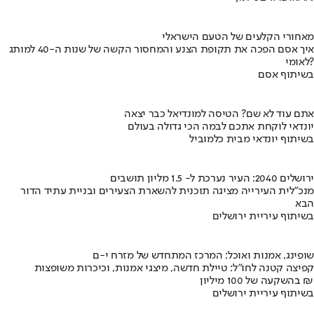
מאחורי הקלעים של הטעם הישראלי
איך אסם הפכה את תקופת הצנע והמחסור הקשה של שנות ה-40 למותג
לאומי?
בשיתוף אסם
אתם עוד לא שם? הטיסה למונדיאל כבר יצאה
יונדאי לוקחת אתכם לבמה הכי גדולה בעולם
בשיתוף יונדאי מבית כלמוביל
ירושלים 2040: העיר נערכת ל- 1.5 מליון תושבים
מנכ"לית העירייה מציגה תוכנית להשארת הצעירים ובניית עתיד הדור
הבא
בשיתוף עיריית ירושלים
שופינג, אמנות ואוכל: המרכז המתחדש של מזרח י-ם
קפיצה קטנה לחו"ל: טיילת חדשה, מיצגי אמנות, וכיכרות משופצות
בהשקעה של 100 מיליון ₪
בשיתוף עיריית ירושלים