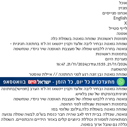
אוכל
מגזין
אנחנו מגייסים
English
X
לייף סטייל
אופנה
תמונות ראשונות: שמחה גואטה בשמלת כלה
שמחה גואטה ובחיר ליבה אלעד וקנין יינשאו זה לזו בחתונה חגיגית •
גואטה בחרה ללבוש שמלה של מעצבת האופנה שיר גינדי, שנחשפה
בתמונות ראשונות
מערכת היום
21/11/2024, 15:55
,עודכן
21/11/2024, 16:47
0
השמעה
שמחה גואטה ובן זוגה רגע לפני החתונה // איילת שוסטר
שמחה גואטה ובחיר ליבה אלעד וקנין יינשאו זה לזו הערב (חמישי)
בחתונה
חגיגית
בהפקתו של שון בלאיש.
גואטה בחרה ללבוש שמלה של מעצבת האופנה שיר גינדי, שנחשפה
בתמונות ראשונות שצולמו לפני החופה.
שמחה גואטה בשמלת כלה,צילום: שלומי בסו
גואטה, שגדלה בבית דתי לאב שהיה חבר כנסת בש"ס, לבשה שמלה צנועה
המתאימה למסורת וכוללת כיווצים קלים באזור הידיים והכתפיים. השמלה
כללה גם שובל ארוך בסופה.