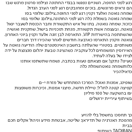
רגע לפני החופה, השניים נפגשו בבגדי החתונה וצילמו סרטון מרגש שבו
הם נראים מרוגשים, בוכים ומחובקים רגע לפני הערב הגדול.
שמחה גואטה ואלעד וקנין רגע לפני החופה,צילום: שלומי בסו
שמחה גואטה בשמלת כלה רגע לפני החתונה,צילום: שלומי בסו
כזכור, שמחה גואטה, בתו של איש התקשורת וחבר הכנסת לשעבר יגאל
גואטה, ובעצמה אשת תקשורת, מנחת תוכניות בישול, שחקנית ואושיה
שהשתתפה בהישרדות VIP, התארסה לבן זוגה אלעד וקנין ביוני האחרון.
גואטה ווקנין התארסו כארבעה חודשים לאחר שהכירו דרך חברים
משותפים. בסטורי שהעלתה בחשבון האינסטגרם שלה הודיעה גואטה על
האירוסין המשמחים לכל עוקביה כשהציגה טבעת יהלום מנצנצת על ידה
לצידו של בעלה לעתיד.
טעינו? נתקן! אם מצאתם טעות בכתבה, נשמח שתשתפו אותנו
כלות
שמחה גואטה
שמלת כלה
כדאי
להכיר
שופינג, אמנות ואוכל: המרכז המתחדש של מזרח י-ם
קפיצה קטנה לחו"ל: טיילת חדשה, מיצגי אמנות, וכיכרות משופצות
בהשקעה של 100 מיליון ₪
בשיתוף עיריית ירושלים
כך תחסכו בחשמל בלי להזיע
מהפכת האנרגיה של תדיראן: שליטה, אבטחת מידע וניהול אקלים חכם
בבית
בשיתוף TADIRAN