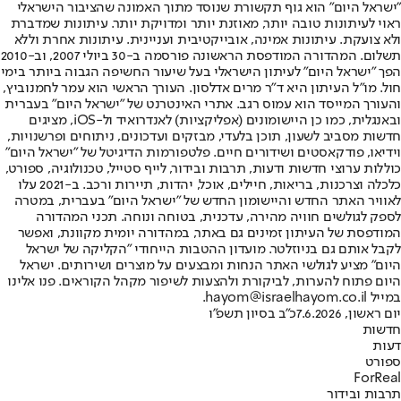
"ישראל היום" הוא גוף תקשורת שנוסד מתוך האמונה שהציבור הישראלי
ראוי לעיתונות טובה יותר, מאוזנת יותר ומדויקת יותר. עיתונות שמדברת
ולא צועקת. עיתונות אמינה, אובייקטיבית ועניינית. עיתונות אחרת וללא
תשלום. המהדורה המודפסת הראשונה פורסמה ב-30 ביולי 2007, וב-2010
הפך "ישראל היום" לעיתון הישראלי בעל שיעור החשיפה הגבוה ביותר בימי
חול. מו"ל העיתון היא ד"ר מרים אדלסון. העורך הראשי הוא עמר לחמנוביץ,
והעורך המייסד הוא עמוס רגב. אתרי האינטרנט של "ישראל היום" בעברית
ובאנגלית, כמו כן היישומונים (אפליקציות) לאנדרואיד ול-iOS, מציגים
חדשות מסביב לשעון, תוכן בלעדי, מבזקים ועדכונים, ניתוחים ופרשנויות,
וידיאו, פודקאסטים ושידורים חיים. פלטפורמות הדיגיטל של "ישראל היום"
כוללות ערוצי חדשות ודעות, תרבות ובידור, לייף סטייל, טכנולוגיה, ספורט,
כלכלה וצרכנות, בריאות, חיילים, אוכל, יהדות, תיירות ורכב. ב-2021 עלו
לאוויר האתר החדש והיישומון החדש של "ישראל היום" בעברית, במטרה
לספק לגולשים חוויה מהירה, עדכנית, בטוחה ונוחה. תכני המהדורה
המודפסת של העיתון זמינים גם באתר, במהדורה יומית מקוונת, ואפשר
לקבל אותם גם בניוזלטר. מועדון ההטבות הייחודי "הקליקה של ישראל
היום" מציע לגולשי האתר הנחות ומבצעים על מוצרים ושירותים. ישראל
היום פתוח להערות, לביקורת ולהצעות לשיפור מקהל הקוראים. פנו אלינו
במייל hayom@israelhayom.co.il.
יום ראשון, 7.6.2026
כ"ב בסיון תשפ"ו
חדשות
דעות
ספורט
ForReal
תרבות ובידור