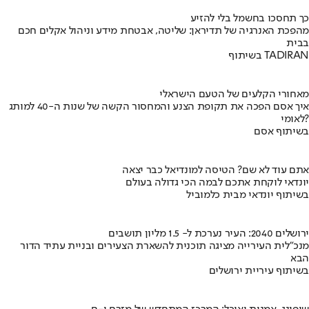
כך תחסכו בחשמל בלי להזיע
מהפכת האנרגיה של תדיראן: שליטה, אבטחת מידע וניהול אקלים חכם
בבית
בשיתוף TADIRAN
מאחורי הקלעים של הטעם הישראלי
איך אסם הפכה את תקופת הצנע והמחסור הקשה של שנות ה-40 למותג
לאומי?
בשיתוף אסם
אתם עוד לא שם? הטיסה למונדיאל כבר יצאה
יונדאי לוקחת אתכם לבמה הכי גדולה בעולם
בשיתוף יונדאי מבית כלמוביל
ירושלים 2040: העיר נערכת ל- 1.5 מליון תושבים
מנכ"לית העירייה מציגה תוכנית להשארת הצעירים ובניית עתיד הדור
הבא
בשיתוף עיריית ירושלים