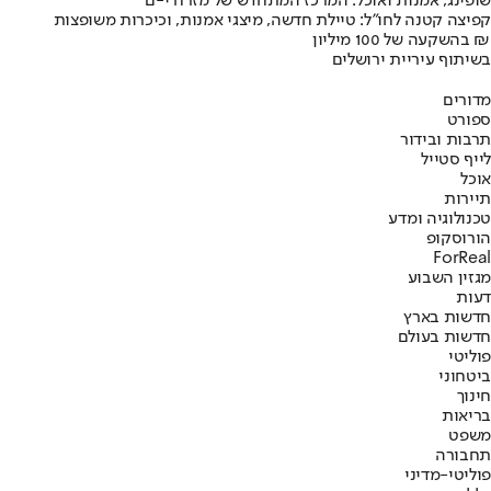
שופינג, אמנות ואוכל: המרכז המתחדש של מזרח י-ם
קפיצה קטנה לחו"ל: טיילת חדשה, מיצגי אמנות, וכיכרות משופצות
בהשקעה של 100 מיליון ₪
בשיתוף עיריית ירושלים
מדורים
ספורט
תרבות ובידור
לייף סטייל
אוכל
תיירות
טכנולוגיה ומדע
הורוסקופ
ForReal
מגזין השבוע
דעות
חדשות בארץ
חדשות בעולם
פוליטי
ביטחוני
חינוך
בריאות
משפט
תחבורה
פוליטי-מדיני