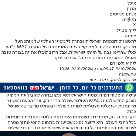
אוכל
מגזין
אנחנו מגייסים
English
X
לייף סטייל
אופנה
לראשונה: דוגמנית ישראלית נבחרה לקמפיין העולמי של מותג העל
שי זנקו נבחרה להוביל את קולקציית השפתונים של המותג MAC • "היו
כאלו שהרימו גבה על היותי ישראלית, אבל הרוב קיבלו את זה בצורה טובה
ואפילו התעניינו במצב במדינה", אומרת זנקו
ליהיא גלמן רם
9/10/2024, 09:47
,עודכן
9/10/2024, 10:26
0
השמעה
שי זנקו למאק. צילום: יחצ
עושה היסטוריה:
הדוגמנית הישראלית
שי זנקו
נבחרה להוביל את קמפיין
הענק החדש למותג MAC העולמי שצולם בניו יורק. זוהי הפעם ראשונה
שדוגמנית ישראלית מצטלמת למותג העולמי ובהחלט מדובר בהישג של
כבוד.
זנקו בת ה-20, מתגוררת בשנתיים האחרונות בלונדון ועובדת בדוגמנות
בכל רחבי העולם. היא ידועה גם כמשפיענית בתחום היופי מתוך מטרה
לשבור את הסטיגמות של הרזון ולהראות שאפשר אחרת – וגם להצליח.