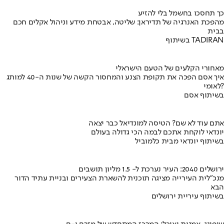
כך תחסכו בחשמל בלי להזיע
מהפכת האנרגיה של תדיראן: שליטה, אבטחת מידע וניהול אקלים חכם
בבית
בשיתוף TADIRAN
מאחורי הקלעים של הטעם הישראלי
איך אסם הפכה את תקופת הצנע והמחסור הקשה של שנות ה-40 למותג
לאומי?
בשיתוף אסם
אתם עוד לא שם? הטיסה למונדיאל כבר יצאה
יונדאי לוקחת אתכם לבמה הכי גדולה בעולם
בשיתוף יונדאי מבית כלמוביל
ירושלים 2040: העיר נערכת ל- 1.5 מליון תושבים
מנכ"לית העירייה מציגה תוכנית להשארת הצעירים ובניית עתיד הדור
הבא
בשיתוף עיריית ירושלים