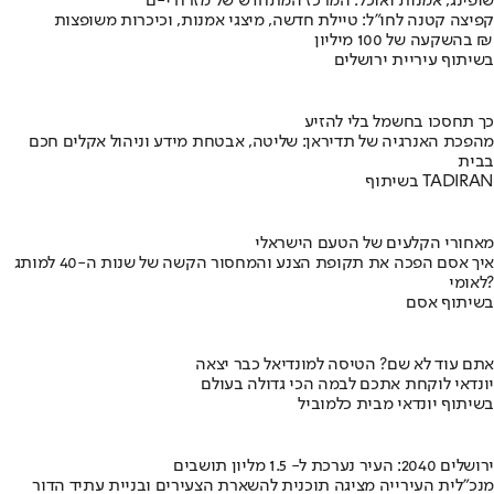
שופינג, אמנות ואוכל: המרכז המתחדש של מזרח י-ם
קפיצה קטנה לחו"ל: טיילת חדשה, מיצגי אמנות, וכיכרות משופצות
בהשקעה של 100 מיליון ₪
בשיתוף עיריית ירושלים
כך תחסכו בחשמל בלי להזיע
מהפכת האנרגיה של תדיראן: שליטה, אבטחת מידע וניהול אקלים חכם
בבית
בשיתוף TADIRAN
מאחורי הקלעים של הטעם הישראלי
איך אסם הפכה את תקופת הצנע והמחסור הקשה של שנות ה-40 למותג
לאומי?
בשיתוף אסם
אתם עוד לא שם? הטיסה למונדיאל כבר יצאה
יונדאי לוקחת אתכם לבמה הכי גדולה בעולם
בשיתוף יונדאי מבית כלמוביל
ירושלים 2040: העיר נערכת ל- 1.5 מליון תושבים
מנכ"לית העירייה מציגה תוכנית להשארת הצעירים ובניית עתיד הדור