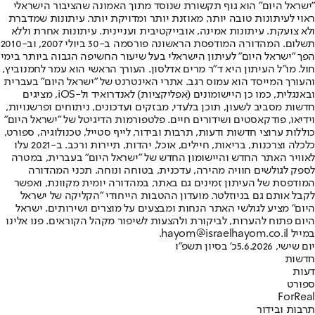
"ישראל היום" הוא גוף תקשורת שנוסד מתוך האמונה שהציבור הישראלי
ראוי לעיתונות טובה יותר, מאוזנת יותר ומדויקת יותר. עיתונות שמדברת
ולא צועקת. עיתונות אמינה, אובייקטיבית ועניינית. עיתונות אחרת וללא
תשלום. המהדורה המודפסת הראשונה פורסמה ב-30 ביולי 2007, וב-2010
הפך "ישראל היום" לעיתון הישראלי בעל שיעור החשיפה הגבוה ביותר בימי
חול. מו"ל העיתון היא ד"ר מרים אדלסון. העורך הראשי הוא עמר לחמנוביץ,
והעורך המייסד הוא עמוס רגב. אתרי האינטרנט של "ישראל היום" בעברית
ובאנגלית, כמו כן היישומונים (אפליקציות) לאנדרואיד ול-iOS, מציגים
חדשות מסביב לשעון, תוכן בלעדי, מבזקים ועדכונים, ניתוחים ופרשנויות,
וידיאו, פודקאסטים ושידורים חיים. פלטפורמות הדיגיטל של "ישראל היום"
כוללות ערוצי חדשות ודעות, תרבות ובידור, לייף סטייל, טכנולוגיה, ספורט,
כלכלה וצרכנות, בריאות, חיילים, אוכל, יהדות, תיירות ורכב. ב-2021 עלו
לאוויר האתר החדש והיישומון החדש של "ישראל היום" בעברית, במטרה
לספק לגולשים חוויה מהירה, עדכנית, בטוחה ונוחה. תכני המהדורה
המודפסת של העיתון זמינים גם באתר, במהדורה יומית מקוונת, ואפשר
לקבל אותם גם בניוזלטר. מועדון ההטבות הייחודי "הקליקה של ישראל
היום" מציע לגולשי האתר הנחות ומבצעים על מוצרים ושירותים. ישראל
היום פתוח להערות, לביקורת ולהצעות לשיפור מקהל הקוראים. פנו אלינו
במייל hayom@israelhayom.co.il.
יום שישי, 5.6.2026
כ' בסיון תשפ"ו
חדשות
דעות
ספורט
ForReal
תרבות ובידור