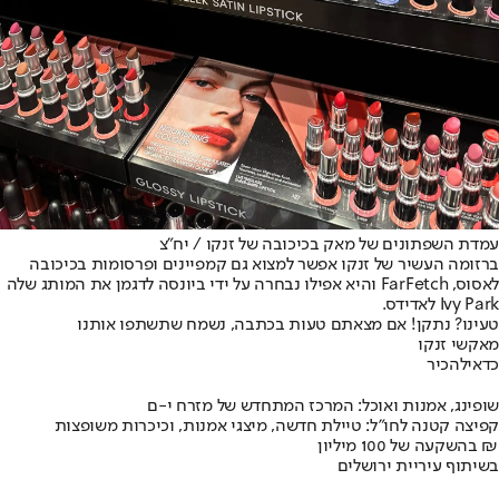
עמדת השפתונים של מאק בכיכובה של זנקו / יח"צ
ברזומה העשיר של זנקו אפשר למצוא גם קמפיינים ופרסומות בכיכובה
לאסוס, FarFetch והיא אפילו נבחרה על ידי ביונסה לדגמן את המותג שלה
Ivy Park לאדידס.
טעינו? נתקן! אם מצאתם טעות בכתבה, נשמח שתשתפו אותנו
מאק
שי זנקו
כדאי
להכיר
שופינג, אמנות ואוכל: המרכז המתחדש של מזרח י-ם
קפיצה קטנה לחו"ל: טיילת חדשה, מיצגי אמנות, וכיכרות משופצות
בהשקעה של 100 מיליון ₪
בשיתוף עיריית ירושלים