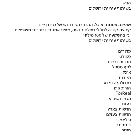
הבא
בשיתוף עיריית ירושלים
שופינג, אמנות ואוכל: המרכז המתחדש של מזרח י-ם
קפיצה קטנה לחו"ל: טיילת חדשה, מיצגי אמנות, וכיכרות משופצות
בהשקעה של 100 מיליון ₪
בשיתוף עיריית ירושלים
מדורים
ספורט
תרבות ובידור
לייף סטייל
אוכל
תיירות
טכנולוגיה ומדע
הורוסקופ
ForReal
מגזין השבוע
דעות
חדשות בארץ
חדשות בעולם
פוליטי
ביטחוני
חינוך