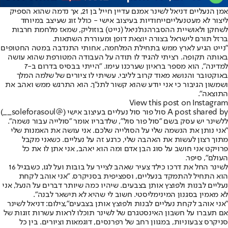
אמן הנעליים דניאל לשינר אמנם עדיין חייל בן 21, אך נדמה שהוא הספיק
ליצור לא מעט
נעליים
ייחודיות בעיצוב אישי - כולל זוג שעיצב במיוחד
לשחקן ולאושיית ההסברה
נת'ניאל (נייט) בוזוליק
, שמאז מלחמת חרבות
ברזל תורם לישראל בצורה יוצאת דופן ומעוררת השתאות.
"נייט הגיע לארץ ממש בתחילת המלחמה, אחותי התנדבה במטה החטופים
באותה תקופה. רציתי להגיד לו תודה על העבודה המטורפת שהוא עושה
למדינה", הוא מספר בראיון שערכנו עימו. "הייתי בבסיס בדרום ב-7
באוקטובר והנושא מאוד קרוב לליבי. עשיתי לו ציורים של שלמה המלך
ושמשון הגיבור כי אני יודע שהוא קשור לתנ"ך. הוא התרגש ממש ואהב את
התוצאה".
View this post on Instagram
A post shared by סול פור סול נעליים בעיצוב אישי (@soleforasoul__)
ללשינר יש עסק בשם "סול פור סול", שלדבריו אומר "סולייה עבור נשמה".
"אני נותן את הנשמה שלי על הסולייה שלכם. אני עושה את האמנות שלי
מתוך רצון לעשות את האהבה שלי, כרגע זה על נעליים. כשאני מקבל
פרויקט אני חושב על סוג הבן אדם ומה הוא יאהב, אני אתן לו את כל
העולם", סיפר.
לשינר החל את דרכו כילד צעיר שאהב לצייר על בובות ועל לגו, כשבגיל 16
הוא התחיל להתמקד בנעליים, וספציפית בסניקרס. "אני אוהב לקחת
נעליים לבנות ולפוצץ אותן בצבעים. שיהיו כמה שיותר דברים על הנעל, אני
לא מאמין בסגנון המינימליסטי. חשוב לי שהיא לא תישאר לבנה".
"אני אוהב לקחת נעליים לבנות ולפוצץ אותן בצבעים",צילום: דניאל לשינר
אם תעברו על חשבון האינסטגרם של לשינר תוכלו לראות עשרות זוגות של
סניקרס צבעוניות, במגוון רחב של רפרנסים, דוגמאות וציורים. בין כל