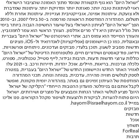
"ישראל היום" הוא גוף תקשורת שנוסד מתוך האמונה שהציבור הישראלי
ראוי לעיתונות טובה יותר, מאוזנת יותר ומדויקת יותר. עיתונות שמדברת
ולא צועקת. עיתונות אמינה, אובייקטיבית ועניינית. עיתונות אחרת וללא
תשלום. המהדורה המודפסת הראשונה פורסמה ב-30 ביולי 2007, וב-2010
הפך "ישראל היום" לעיתון הישראלי בעל שיעור החשיפה הגבוה ביותר בימי
חול. מו"ל העיתון היא ד"ר מרים אדלסון. העורך הראשי הוא עמר לחמנוביץ,
והעורך המייסד הוא עמוס רגב. אתרי האינטרנט של "ישראל היום" בעברית
ובאנגלית, כמו כן היישומונים (אפליקציות) לאנדרואיד ול-iOS, מציגים
חדשות מסביב לשעון, תוכן בלעדי, מבזקים ועדכונים, ניתוחים ופרשנויות,
וידיאו, פודקאסטים ושידורים חיים. פלטפורמות הדיגיטל של "ישראל היום"
כוללות ערוצי חדשות ודעות, תרבות ובידור, לייף סטייל, טכנולוגיה, ספורט,
כלכלה וצרכנות, בריאות, חיילים, אוכל, יהדות, תיירות ורכב. ב-2021 עלו
לאוויר האתר החדש והיישומון החדש של "ישראל היום" בעברית, במטרה
לספק לגולשים חוויה מהירה, עדכנית, בטוחה ונוחה. תכני המהדורה
המודפסת של העיתון זמינים גם באתר, במהדורה יומית מקוונת, ואפשר
לקבל אותם גם בניוזלטר. מועדון ההטבות הייחודי "הקליקה של ישראל
היום" מציע לגולשי האתר הנחות ומבצעים על מוצרים ושירותים. ישראל
היום פתוח להערות, לביקורת ולהצעות לשיפור מקהל הקוראים. פנו אלינו
במייל hayom@israelhayom.co.il.
מבזקים
חדשות
אוכל
תשחץ
ForReal
תרבות