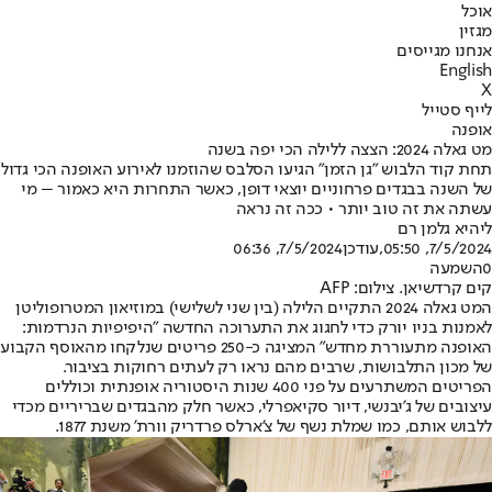
אוכל
מגזין
אנחנו מגייסים
English
X
לייף סטייל
אופנה
מט גאלה 2024: הצצה ללילה הכי יפה בשנה
תחת קוד הלבוש "גן הזמן" הגיעו הסלבס שהוזמנו לאירוע האופנה הכי גדול
של השנה בבגדים פרחוניים יוצאי דופן, כאשר התחרות היא כאמור – מי
עשתה את זה טוב יותר • ככה זה נראה
ליהיא גלמן רם
7/5/2024, 05:50
,עודכן
7/5/2024, 06:36
0
השמעה
קים קרדשיאן. צילום: AFP
המט גאלה 2024 התקיים הלילה (בין שני לשלישי) במוזיאון המטרופוליטן
לאמנות בניו יורק כדי לחגוג את התערוכה החדשה "היפיפיות הנרדמות:
האופנה מתעוררת מחדש" המציגה כ-250 פריטים שנלקחו מהאוסף הקבוע
של מכון התלבושות, שרבים מהם נראו רק לעתים רחוקות בציבור.
הפריטים המשתרעים על פני 400 שנות היסטוריה אופנתית וכוללים
עיצובים של ג'יבנשי, דיור סקיאפרלי, כאשר חלק מהבגדים שבריריים מכדי
ללבוש אותם, כמו שמלת נשף של צ'ארלס פרדריק וורת' משנת 1877.