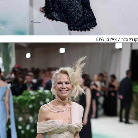
קנדל ג'נר / צילום: EPA