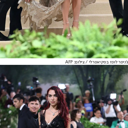
ג'ניפר לופז בסקיאפרלי / צילום: AFP