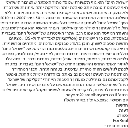
"ישראל היום" הוא גוף תקשורת שנוסד מתוך האמונה שהציבור הישראלי
ראוי לעיתונות טובה יותר, מאוזנת יותר ומדויקת יותר. עיתונות שמדברת
ולא צועקת. עיתונות אמינה, אובייקטיבית ועניינית. עיתונות אחרת וללא
תשלום. המהדורה המודפסת הראשונה פורסמה ב-30 ביולי 2007, וב-2010
הפך "ישראל היום" לעיתון הישראלי בעל שיעור החשיפה הגבוה ביותר בימי
חול. מו"ל העיתון היא ד"ר מרים אדלסון. העורך הראשי הוא עמר לחמנוביץ,
והעורך המייסד הוא עמוס רגב. אתרי האינטרנט של "ישראל היום" בעברית
ובאנגלית, כמו כן היישומונים (אפליקציות) לאנדרואיד ול-iOS, מציגים
חדשות מסביב לשעון, תוכן בלעדי, מבזקים ועדכונים, ניתוחים ופרשנויות,
וידיאו, פודקאסטים ושידורים חיים. פלטפורמות הדיגיטל של "ישראל היום"
כוללות ערוצי חדשות ודעות, תרבות ובידור, לייף סטייל, טכנולוגיה, ספורט,
כלכלה וצרכנות, בריאות, חיילים, אוכל, יהדות, תיירות ורכב. ב-2021 עלו
לאוויר האתר החדש והיישומון החדש של "ישראל היום" בעברית, במטרה
לספק לגולשים חוויה מהירה, עדכנית, בטוחה ונוחה. תכני המהדורה
המודפסת של העיתון זמינים גם באתר, במהדורה יומית מקוונת, ואפשר
לקבל אותם גם בניוזלטר. מועדון ההטבות הייחודי "הקליקה של ישראל
היום" מציע לגולשי האתר הנחות ומבצעים על מוצרים ושירותים. ישראל
היום פתוח להערות, לביקורת ולהצעות לשיפור מקהל הקוראים. פנו אלינו
במייל hayom@israelhayom.co.il.
יום חמישי, 14.5.2026
כ"ז באייר תשפ"ו
חדשות
דעות
ספורט
ForReal
תרבות ובידור