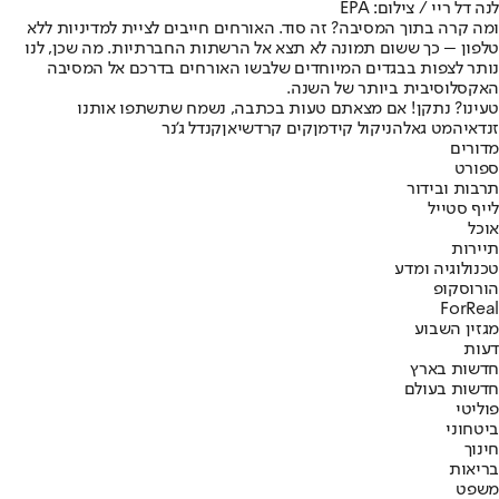
לנה דל ריי / צילום: EPA
ומה קרה בתוך המסיבה? זה סוד. האורחים חייבים לציית למדיניות ללא
טלפון – כך ששום תמונה לא תצא אל הרשתות החברתיות. מה שכן, לנו
נותר לצפות בבגדים המיוחדים שלבשו האורחים בדרכם אל המסיבה
האקסלוסיבית ביותר של השנה.
טעינו? נתקן! אם מצאתם טעות בכתבה, נשמח שתשתפו אותנו
זנדאיה
מט גאלה
ניקול קידמן
קים קרדשיאן
קנדל ג'נר
מדורים
ספורט
תרבות ובידור
לייף סטייל
אוכל
תיירות
טכנולוגיה ומדע
הורוסקופ
ForReal
מגזין השבוע
דעות
חדשות בארץ
חדשות בעולם
פוליטי
ביטחוני
חינוך
בריאות
משפט